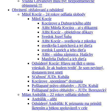
Vražda Cervanovej musí byť bezpodmienečne
objasnená !!!
Obvinení, obžalovaní a odsúdení
Miloš Kocúr – 24 rokov odňatia slobody
Miloš Kocúr
Kocúrove a Dubravického alibi
Alibi Miloša Kocúra – aj s dôkazmi
Alibi Kocúr – objektívne dôkazy
Svedok Jozef Šuba
Alibi Kocúr – svedkovia z pikniku
svedkyňa Luprichová a jej dieťa
svedok Luprich a jeho dieťa
Alibi – súdna zápisnica, Haláchy
Manželia Daňoví a ich dieťa
Odsúdený Kocúr: Hlavu mi tĺkli o stenu,
vrieskali, že ak budem tvrdiť, že som nevinný,
dostanem trest smrti
Sťažnosť JUDr. Kubála
Kocúrove „spontánne“ doznania
Pošliapané právo obhajoby – JUDr. Kubál
Pošliapané právo obhajoby – JUDr. Bereszecký
Milan Andrášik – 22 rokov odňatia slobody
Andrášik – alibi
Odsúdený Andrášik: K priznaniu ma prinútil
škrtením a bitkou spoluväzeň v cele