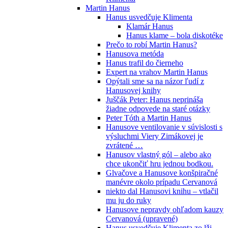
Martin Hanus
Hanus usvedčuje Klimenta
Klamár Hanus
Hanus klame – bola diskotéke
Prečo to robí Martin Hanus?
Hanusova metóda
Hanus trafil do čierneho
Expert na vrahov Martin Hanus
Opýtali sme sa na názor ľudí z
Hanusovej knihy
Juščák Peter: Hanus neprináša
žiadne odpovede na staré otázky
Peter Tóth a Martin Hanus
Hanusove ventilovanie v súvislosti s
výsluchmi Viery Zimákovej je
zvrátené …
Hanusov vlastný gól – alebo ako
chce ukončiť hru jednou bodkou.
Glvačove a Hanusove konšpiračné
manévre okolo prípadu Cervanová
niekto dal Hanusovi knihu – vtlačil
mu ju do ruky
Hanusove nepravdy ohľadom kauzy
Cervanová (upravené)
Hanus usvedčuje Klimenta zo lži