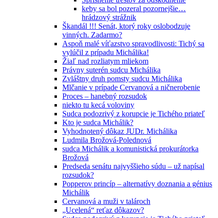
keby sa bol pozeral pozornejšie…
hrádzový strážnik
Škandál !!! Senát, ktorý roky oslobodzuje
vinných. Zadarmo?
Aspoň malé víťazstvo spravodlivosti: Tichý sa
vylúčil z prípadu Michálika!
Žiaľ nad rozliatym mliekom
Právny suterén sudcu Michálika
Zvláštny druh pomsty sudcu Michálika
Mlčanie v prípade Cervanová a ničnerobenie
Proces – hanebný rozsudok
niekto tu kecá voloviny
Sudca podozrivý z korupcie je Tichého priateľ
Kto je sudca Michálik?
Vyhodnotený dôkaz JUDr. Michálika
Ludmila Brožová-Polednová
sudca Michálik a komunistická prokurátorka
Brožová
Predseda senátu najvyššieho súdu – už napísal
rozsudok?
Popperov princíp – alternatívy doznania a génius
Michálik
Cervanová a muži v talároch
„Ucelená“ reťaz dôkazov?