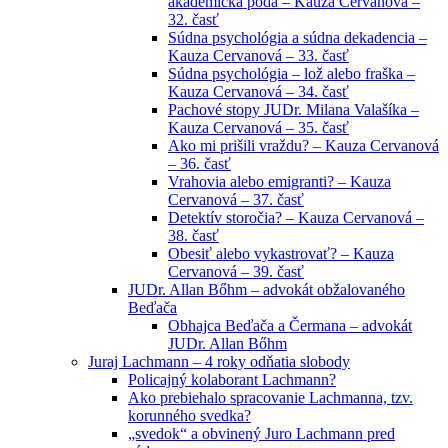
akademická pôda – Kauza Cervanová –
32. časť
Súdna psychológia a súdna dekadencia –
Kauza Cervanová – 33. časť
Súdna psychológia – lož alebo fraška –
Kauza Cervanová – 34. časť
Pachové stopy JUDr. Milana Valašíka –
Kauza Cervanová – 35. časť
Ako mi prišili vraždu? – Kauza Cervanová
– 36. časť
Vrahovia alebo emigranti? – Kauza
Cervanová – 37. časť
Detektív storočia? – Kauza Cervanová –
38. časť
Obesiť alebo vykastrovať? – Kauza
Cervanová – 39. časť
JUDr. Allan Bőhm – advokát obžalovaného
Beďača
Obhajca Beďača a Čermana – advokát
JUDr. Allan Bőhm
Juraj Lachmann – 4 roky odňatia slobody
Policajný kolaborant Lachmann?
Ako prebiehalo spracovanie Lachmanna, tzv.
korunného svedka?
„svedok“ a obvinený Juro Lachmann pred