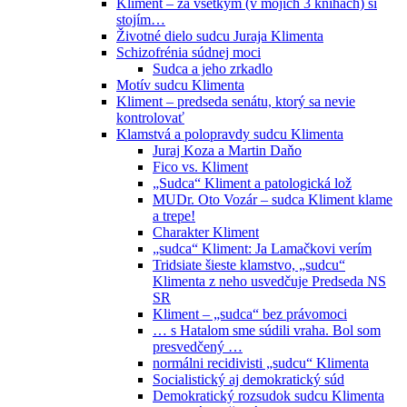
Kliment – za všetkým (v mojich 3 knihách) si
stojím…
Životné dielo sudcu Juraja Klimenta
Schizofrénia súdnej moci
Sudca a jeho zrkadlo
Motív sudcu Klimenta
Kliment – predseda senátu, ktorý sa nevie
kontrolovať
Klamstvá a polopravdy sudcu Klimenta
Juraj Koza a Martin Daňo
Fico vs. Kliment
„Sudca“ Kliment a patologická lož
MUDr. Oto Vozár – sudca Kliment klame
a trepe!
Charakter Kliment
„sudca“ Kliment: Ja Lamačkovi verím
Tridsiate šieste klamstvo, „sudcu“
Klimenta z neho usvedčuje Predseda NS
SR
Kliment – „sudca“ bez právomoci
… s Hatalom sme súdili vraha. Bol som
presvedčený …
normálni recidivisti „sudcu“ Klimenta
Socialistický aj demokratický súd
Demokratický rozsudok sudcu Klimenta