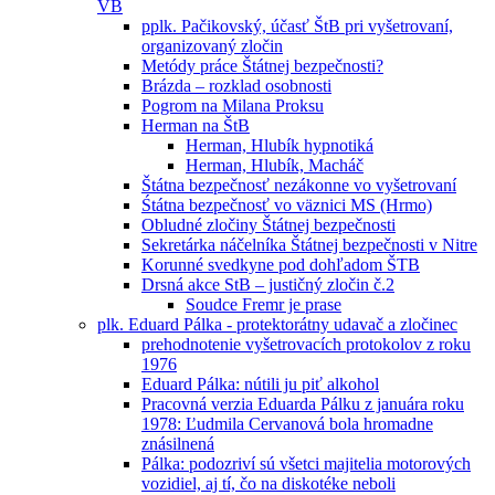
VB
pplk. Pačikovský, účasť ŠtB pri vyšetrovaní,
organizovaný zločin
Metódy práce Štátnej bezpečnosti?
Brázda – rozklad osobnosti
Pogrom na Milana Proksu
Herman na ŠtB
Herman, Hlubík hypnotiká
Herman, Hlubík, Macháč
Štátna bezpečnosť nezákonne vo vyšetrovaní
Śtátna bezpečnosť vo väznici MS (Hrmo)
Obludné zločiny Štátnej bezpečnosti
Sekretárka náčelníka Štátnej bezpečnosti v Nitre
Korunné svedkyne pod dohľadom ŠTB
Drsná akce StB – justičný zločin č.2
Soudce Fremr je prase
plk. Eduard Pálka - protektorátny udavač a zločinec
prehodnotenie vyšetrovacích protokolov z roku
1976
Eduard Pálka: nútili ju piť alkohol
Pracovná verzia Eduarda Pálku z januára roku
1978: Ľudmila Cervanová bola hromadne
znásilnená
Pálka: podozriví sú všetci majitelia motorových
vozidiel, aj tí, čo na diskotéke neboli