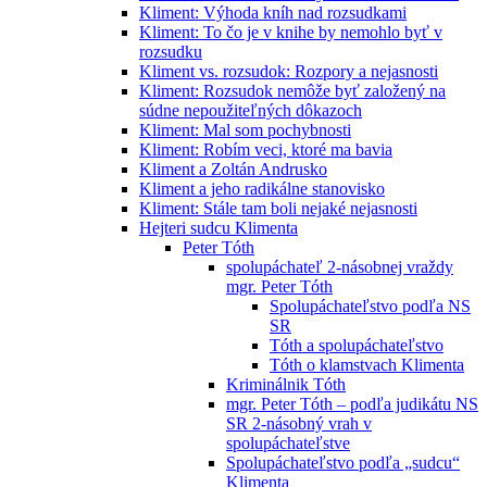
Kliment: Výhoda kníh nad rozsudkami
Kliment: To čo je v knihe by nemohlo byť v
rozsudku
Kliment vs. rozsudok: Rozpory a nejasnosti
Kliment: Rozsudok nemôže byť založený na
súdne nepoužiteľných dôkazoch
Kliment: Mal som pochybnosti
Kliment: Robím veci, ktoré ma bavia
Kliment a Zoltán Andrusko
Kliment a jeho radikálne stanovisko
Kliment: Stále tam boli nejaké nejasnosti
Hejteri sudcu Klimenta
Peter Tóth
spolupáchateľ 2-násobnej vraždy
mgr. Peter Tóth
Spolupáchateľstvo podľa NS
SR
Tóth a spolupáchateľstvo
Tóth o klamstvach Klimenta
Kriminálnik Tóth
mgr. Peter Tóth – podľa judikátu NS
SR 2-násobný vrah v
spolupáchateľstve
Spolupáchateľstvo podľa „sudcu“
Klimenta