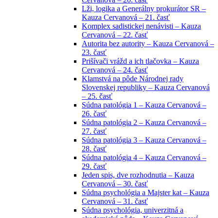
Lži, logika a Generálny prokurátor SR –
Kauza Cervanová – 21. časť
Komplex sadistickej nenávisti – Kauza
Cervanová – 22. časť
Autorita bez autority – Kauza Cervanová –
23. časť
Prišívači vrážd a ich tlačovka – Kauza
Cervanová – 24. časť
Klamstvá na pôde Národnej rady
Slovenskej republiky – Kauza Cervanová
– 25. časť
Súdna patológia 1 – Kauza Cervanová –
26. časť
Súdna patológia 2 – Kauza Cervanová –
27. časť
Súdna patológia 3 – Kauza Cervanová –
28. časť
Súdna patológia 4 – Kauza Cervanová –
29. časť
Jeden spis, dve rozhodnutia – Kauza
Cervanová – 30. časť
Súdna psychológia a Majster kat – Kauza
Cervanová – 31. časť
Súdna psychológia, univerzitná a