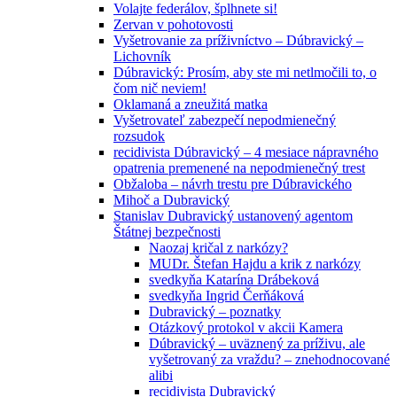
Volajte federálov, šplhnete si!
Zervan v pohotovosti
Vyšetrovanie za príživníctvo – Dúbravický –
Lichovník
Dúbravický: Prosím, aby ste mi netlmočili to, o
čom nič neviem!
Oklamaná a zneužitá matka
Vyšetrovateľ zabezpečí nepodmienečný
rozsudok
recidivista Dúbravický – 4 mesiace nápravného
opatrenia premenené na nepodmienečný trest
Obžaloba – návrh trestu pre Dúbravického
Mihoč a Dubravický
Stanislav Dubravický ustanovený agentom
Štátnej bezpečnosti
Naozaj kričal z narkózy?
MUDr. Štefan Hajdu a krik z narkózy
svedkyňa Katarína Drábeková
svedkyňa Ingrid Čerňáková
Dubravický – poznatky
Otázkový protokol v akcii Kamera
Dúbravický – uväznený za príživu, ale
vyšetrovaný za vraždu? – znehodnocované
alibi
recidivista Dubravický