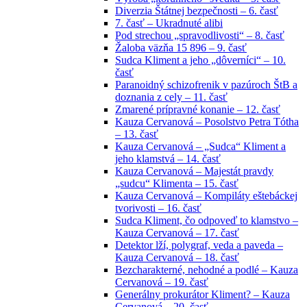
Diverzia Štátnej bezpečnosti – 6. časť
7. časť – Ukradnuté alibi
Pod strechou „spravodlivosti“ – 8. časť
Žaloba väzňa 15 896 – 9. časť
Sudca Kliment a jeho „dôverníci“ – 10.
časť
Paranoidný schizofrenik v pazúroch ŠtB a
doznania z cely – 11. časť
Zmarené prípravné konanie – 12. časť
Kauza Cervanová – Posolstvo Petra Tótha
– 13. časť
Kauza Cervanová – „Sudca“ Kliment a
jeho klamstvá – 14. časť
Kauza Cervanová – Majestát pravdy
„sudcu“ Klimenta – 15. časť
Kauza Cervanová – Kompiláty eštebáckej
tvorivosti – 16. časť
Sudca Kliment, čo odpoveď to klamstvo –
Kauza Cervanová – 17. časť
Detektor lží, polygraf, veda a paveda –
Kauza Cervanová – 18. časť
Bezcharakterné, nehodné a podlé – Kauza
Cervanová – 19. časť
Generálny prokurátor Kliment? – Kauza
Cervanová – 20. časť