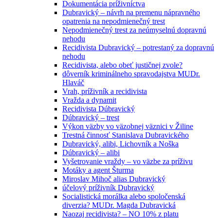
Dokumentácia príživníctva
Dubravický – návrh na premenu nápravného
opatrenia na nepodmienečný trest
Nepodmienečný trest za neúmyselnú dopravnú
nehodu
Recidivista Dubravický – potrestaný za dopravnú
nehodu
Recidivista, alebo obeť justičnej zvole?
dôverník kriminálneho spravodajstva MUDr.
Hlaváč
Vrah, príživník a recidivista
Vražda a dynamit
Recidivista Dúbravický
Dúbravický – trest
Výkon väzby vo väzobnej väznici v Žiline
Trestná činnosť Stanislava Dubravického
Dubravický, alibi, Lichovník a Noška
Dúbravický – alibi
Vyšetrovanie vraždy – vo väzbe za príživu
Motáky a agent Šturma
Miroslav Mihoč alias Dubravický
účelový príživník Dubravický
Socialistická morálka alebo spoločenská
diverzia? MUDr. Magda Dubravická
Naozaj recidivista? – NO 10% z platu