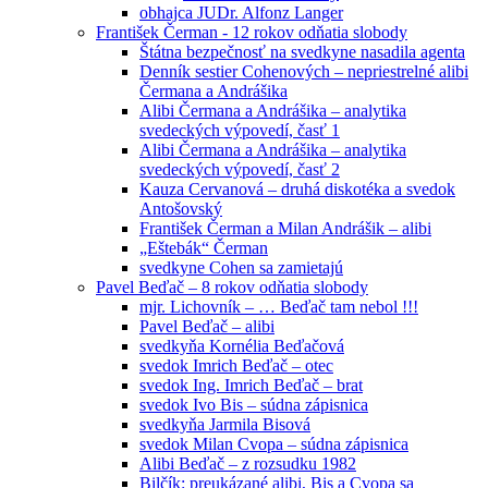
obhajca JUDr. Alfonz Langer
František Čerman - 12 rokov odňatia slobody
Štátna bezpečnosť na svedkyne nasadila agenta
Denník sestier Cohenových – nepriestrelné alibi
Čermana a Andrášika
Alibi Čermana a Andrášika – analytika
svedeckých výpovedí, časť 1
Alibi Čermana a Andrášika – analytika
svedeckých výpovedí, časť 2
Kauza Cervanová – druhá diskotéka a svedok
Antošovský
František Čerman a Milan Andrášik – alibi
„Eštebák“ Čerman
svedkyne Cohen sa zamietajú
Pavel Beďač – 8 rokov odňatia slobody
mjr. Lichovník – … Beďač tam nebol !!!
Pavel Beďač – alibi
svedkyňa Kornélia Beďačová
svedok Imrich Beďač – otec
svedok Ing. Imrich Beďač – brat
svedok Ivo Bis – súdna zápisnica
svedkyňa Jarmila Bisová
svedok Milan Cvopa – súdna zápisnica
Alibi Beďač – z rozsudku 1982
Bilčík: preukázané alibi, Bis a Cvopa sa