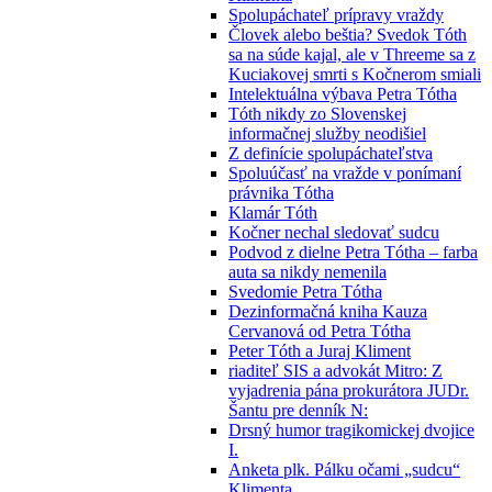
Spolupáchateľ prípravy vraždy
Človek alebo beštia? Svedok Tóth
sa na súde kajal, ale v Threeme sa z
Kuciakovej smrti s Kočnerom smiali
Intelektuálna výbava Petra Tótha
Tóth nikdy zo Slovenskej
informačnej služby neodišiel
Z definície spolupáchateľstva
Spoluúčasť na vražde v ponímaní
právnika Tótha
Klamár Tóth
Kočner nechal sledovať sudcu
Podvod z dielne Petra Tótha – farba
auta sa nikdy nemenila
Svedomie Petra Tótha
Dezinformačná kniha Kauza
Cervanová od Petra Tótha
Peter Tóth a Juraj Kliment
riaditeľ SIS a advokát Mitro: Z
vyjadrenia pána prokurátora JUDr.
Šantu pre denník N:
Drsný humor tragikomickej dvojice
I.
Anketa plk. Pálku očami „sudcu“
Klimenta