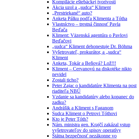
Kompilácie eštebáckej tvorivosti
Akcia uzol a „sudca“ Kliment
„Prestriekané“ auto?
Anketa Pálku podľa Klimenta a Tótha
Vlastníctvo – trestná činnosť Pavla
Beďača
Kliment: Väzenská agentúra o Pavlovi
Beďačovi
„sudca“ Kliment dehonestuje Dr. Böhma
Vyšetrovateľ, prokurátor, a „sudca“
Kliment
Anketa, Tokár a Beňová? Lož!!!
Kliment – Cervanovú na diskotéke nikto
nevidel
Zostali ticho?
Peter Zajac o kandidatúre Klimenta na post
riaditeľa NBÚ
Vzdanie sa kandidatúry alebo kopanec do
zadku?
Andrášik a Kliment s Faganom
Sudca Kliment o Petrovi Tóthovi
Kto je Peter Tóth?
Nám. ministra gen. Krajčí zakázal vstup
vyšetrovateľov do spisov operatívy
Štátna bezpečnosť nezákonne vo