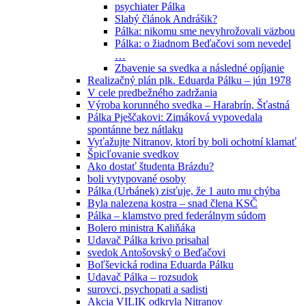
psychiater Pálka
Slabý článok Andrášik?
Pálka: nikomu sme nevyhrožovali väzbou
Pálka: o žiadnom Beďačovi som nevedel
…
Zbavenie sa svedka a následné opíjanie
Realizačný plán plk. Eduarda Pálku – jún 1978
V cele predbežného zadržania
Výroba korunného svedka – Harabrín, Šťastná
Pálka Pješčakovi: Zimáková vypovedala
spontánne bez nátlaku
Vyťažujte Nitranov, ktorí by boli ochotní klamať
Špicľovanie svedkov
Ako dostať študenta Brázdu?
boli vytypované osoby
Pálka (Urbánek) zisťuje, že 1 auto mu chýba
Byla nalezena kostra – snad člena KSČ
Pálka – klamstvo pred federálnym súdom
Bolero ministra Kaliňáka
Udavač Pálka krivo prisahal
svedok Antošovský o Beďačovi
Boľševická rodina Eduarda Pálku
Udavač Pálka – rozsudok
surovci, psychopati a sadisti
Akcia VILIK odkryla Nitranov