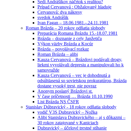
Sedí Andrášikov náčrtok s realitou?
Prípad Cervanová : Obžalovaný hladuje
Cervanová: dva nákresy
svedok Andrášik
Ivan Fagan – 18.06.1981.-.24.11.1981
Roman Brázda – 20 rokov odňatia slobody
Preparácia Romana Brázdu 15.-18.07.1981
Brázda – doznanie z cely Janžetiča
Výkon väzby Brázda a Kocúr
Brázda – povolávací rozkaz
Roman Brázda – alibi
Kauza Cervanová – Brázdovi podávali drogy,
liekmi vyvolávali depresiu a manipulovali ho k
samovražde
Kauza Cervanová – vec je dohodnutá a
odsúhlasená so sovietskou prokuratúrou, Brázda
dostane vysoký trest, nie povraz
Anonym poslaný Brázdovi st.
V čase príčetnosti … Brázda 10.10.1990
List Brázda NS ČSFR
Stanislav Dúbravický - 18 rokov odňatia slobody
vodič V3S Dubravický – Nožka
Alibi Stanislava Dubravického – aj s dôkazmi –
30 rokov zatajované v Kaniciach
Dubravický – účelové trestné stíhanie