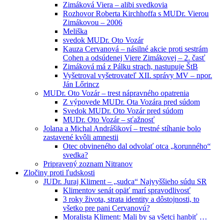
Zimáková Viera – alibi svedkovia
Rozhovor Roberta Kirchhoffa s MUDr. Vierou
Zimákovou – 2006
Meliška
svedok MUDr. Oto Vozár
Kauza Cervanová – násilné akcie proti sestrám
Cohen a odsúdenej Viere Zimákovej – 2. časť
Zimáková má z Pálku strach, nastupuje ŠtB
Vyšetroval vyšetrovateľ XII. správy MV – npor.
Ján Lőrincz
MUDr. Oto Vozár – trest nápravného opatrenia
Z výpovede MUDr. Ota Vozára pred súdom
Svedok MUDr. Oto Vozár pred súdom
MUDr. Oto Vozár – sťažnosť
Jolana a Michal Andrášikoví – trestné stíhanie bolo
zastavené kvôli amnestii
Otec obvineného dal odvolať otca „korunného“
svedka?
Pripravený zoznam Nitranov
Zločiny proti ľudskosti
JUDr. Juraj Kliment – „sudca“ Najvyššieho súdu SR
Klimentov senát opäť marí spravodlivosť
3 roky života, strata identity a dôstojnosti, to
všetko pre pani Cervanovú?
Moralista Kliment: Mali by sa všetci hanbiť …