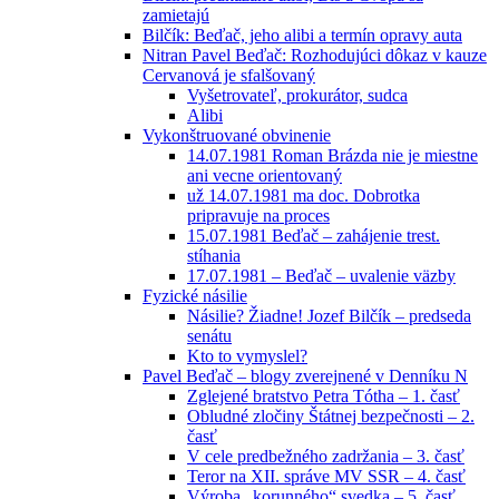
zamietajú
Bilčík: Beďač, jeho alibi a termín opravy auta
Nitran Pavel Beďač: Rozhodujúci dôkaz v kauze
Cervanová je sfalšovaný
Vyšetrovateľ, prokurátor, sudca
Alibi
Vykonštruované obvinenie
14.07.1981 Roman Brázda nie je miestne
ani vecne orientovaný
už 14.07.1981 ma doc. Dobrotka
pripravuje na proces
15.07.1981 Beďač – zahájenie trest.
stíhania
17.07.1981 – Beďač – uvalenie väzby
Fyzické násilie
Násilie? Žiadne! Jozef Bilčík – predseda
senátu
Kto to vymyslel?
Pavel Beďač – blogy zverejnené v Denníku N
Zglejené bratstvo Petra Tótha – 1. časť
Obludné zločiny Štátnej bezpečnosti – 2.
časť
V cele predbežného zadržania – 3. časť
Teror na XII. správe MV SSR – 4. časť
Výroba „korunného“ svedka – 5. časť