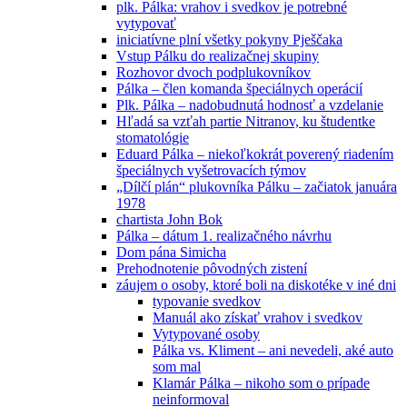
plk. Pálka: vrahov i svedkov je potrebné
vytypovať
iniciatívne plní všetky pokyny Pješčaka
Vstup Pálku do realizačnej skupiny
Rozhovor dvoch podplukovníkov
Pálka – člen komanda špeciálnych operácií
Plk. Pálka – nadobudnutá hodnosť a vzdelanie
Hľadá sa vzťah partie Nitranov, ku študentke
stomatológie
Eduard Pálka – niekoľkokrát poverený riadením
špeciálnych vyšetrovacích týmov
„Dílčí plán“ plukovníka Pálku – začiatok januára
1978
chartista John Bok
Pálka – dátum 1. realizačného návrhu
Dom pána Simicha
Prehodnotenie pôvodných zistení
záujem o osoby, ktoré boli na diskotéke v iné dni
typovanie svedkov
Manuál ako získať vrahov i svedkov
Vytypované osoby
Pálka vs. Kliment – ani nevedeli, aké auto
som mal
Klamár Pálka – nikoho som o prípade
neinformoval