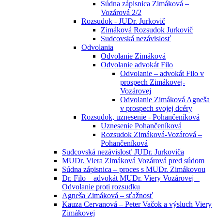
Súdna zápisnica Zimáková –
Vozárová 2/2
Rozsudok - JUDr. Jurkovič
Zimáková Rozsudok Jurkovič
Sudcovská nezávislosť
Odvolania
Odvolanie Zimáková
Odvolanie advokát Filo
Odvolanie – advokát Filo v
prospech Zimákovej-
Vozárovej
Odvolanie Zimáková Agneša
v prospech svojej dcéry
Rozsudok, uznesenie - Pohančeníková
Uznesenie Pohančeníková
Rozsudok Zimáková-Vozárová –
Pohančeníková
Sudcovská nezávislosť JUDr. Jurkoviča
MUDr. Viera Zimáková Vozárová pred súdom
Súdna zápisnica – proces s MUDr. Zimákovou
Dr. Filo – advokát MUDr. Viery Vozárovej –
Odvolanie proti rozsudku
Agneša Zimáková – sťažnosť
Kauza Cervanová – Peter Vačok a výsluch Viery
Zimákovej