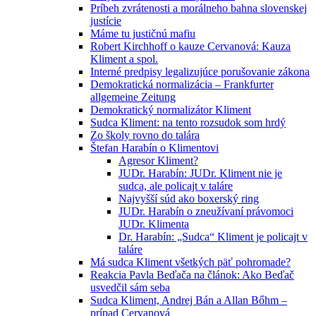
Príbeh zvrátenosti a morálneho bahna slovenskej
justície
Máme tu justičnú mafiu
Robert Kirchhoff o kauze Cervanová: Kauza
Kliment a spol.
Interné predpisy legalizujúce porušovanie zákona
Demokratická normalizácia – Frankfurter
allgemeine Zeitung
Demokratický normalizátor Kliment
Sudca Kliment: na tento rozsudok som hrdý
Zo školy rovno do talára
Štefan Harabín o Klimentovi
Agresor Kliment?
JUDr. Harabín: JUDr. Kliment nie je
sudca, ale policajt v taláre
Najvyšší súd ako boxerský ring
JUDr. Harabín o zneužívaní právomoci
JUDr. Klimenta
Dr. Harabín: „Sudca“ Kliment je policajt v
taláre
Má sudca Kliment všetkých päť pohromade?
Reakcia Pavla Beďača na článok: Ako Beďač
usvedčil sám seba
Sudca Kliment, Andrej Bán a Allan Bőhm –
prípad Cervanová