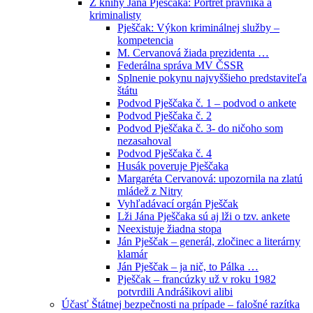
Z knihy Jána Pješčaka: Portrét právníka a
kriminalisty
Pješčak: Výkon kriminálnej služby –
kompetencia
M. Cervanová žiada prezidenta …
Federálna správa MV ČSSR
Splnenie pokynu najvyššieho predstaviteľa
štátu
Podvod Pješčaka č. 1 – podvod o ankete
Podvod Pješčaka č. 2
Podvod Pješčaka č. 3- do ničoho som
nezasahoval
Podvod Pješčaka č. 4
Husák poveruje Pješčaka
Margaréta Cervanová: upozornila na zlatú
mládež z Nitry
Vyhľadávací orgán Pješčak
Lži Jána Pješčaka sú aj lži o tzv. ankete
Neexistuje žiadna stopa
Ján Pješčak – generál, zločinec a literárny
klamár
Ján Pješčak – ja nič, to Pálka …
Pješčak – francúzky už v roku 1982
potvrdili Andrášikovi alibi
Účasť Štátnej bezpečnosti na prípade – falošné razítka