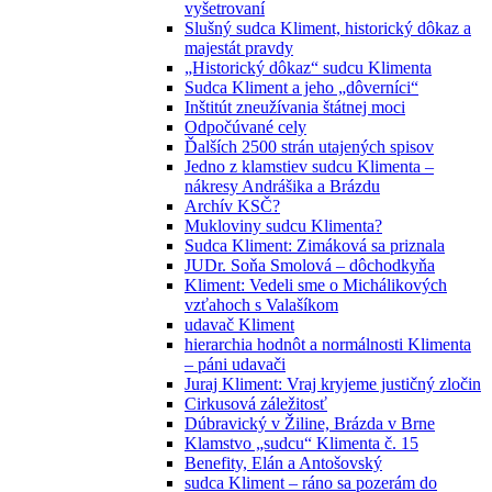
vyšetrovaní
Slušný sudca Kliment, historický dôkaz a
majestát pravdy
„Historický dôkaz“ sudcu Klimenta
Sudca Kliment a jeho „dôverníci“
Inštitút zneužívania štátnej moci
Odpočúvané cely
Ďalších 2500 strán utajených spisov
Jedno z klamstiev sudcu Klimenta –
nákresy Andrášika a Brázdu
Archív KSČ?
Mukloviny sudcu Klimenta?
Sudca Kliment: Zimáková sa priznala
JUDr. Soňa Smolová – dôchodkyňa
Kliment: Vedeli sme o Michálikových
vzťahoch s Valašíkom
udavač Kliment
hierarchia hodnôt a normálnosti Klimenta
– páni udavači
Juraj Kliment: Vraj kryjeme justičný zločin
Cirkusová záležitosť
Dúbravický v Žiline, Brázda v Brne
Klamstvo „sudcu“ Klimenta č. 15
Benefity, Elán a Antošovský
sudca Kliment – ráno sa pozerám do