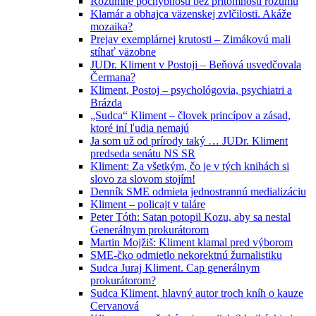
Rozumné pochybnosti bez prítomnosti rozumu
Klamár a obhajca väzenskej zvlčilosti. Akáže
mozaika?
Prejav exemplárnej krutosti – Zimákovú mali
stíhať väzobne
JUDr. Kliment v Postoji – Beňová usvedčovala
Čermana?
Kliment, Postoj – psychológovia, psychiatri a
Brázda
„Sudca“ Kliment – človek princípov a zásad,
ktoré iní ľudia nemajú
Ja som už od prírody taký … JUDr. Kliment
predseda senátu NS SR
Kliment: Za všetkým, čo je v tých knihách si
slovo za slovom stojím!
Denník SME odmieta jednostrannú medializáciu
Kliment – policajt v taláre
Peter Tóth: Satan potopil Kozu, aby sa nestal
Generálnym prokurátorom
Martin Mojžiš: Kliment klamal pred výborom
SME-čko odmietlo nekorektnú žurnalistiku
Sudca Juraj Kliment. Cap generálnym
prokurátorom?
Sudca Kliment, hlavný autor troch kníh o kauze
Cervanová