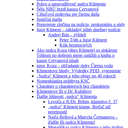
Právo a spravodlivosť sudcu Klimenta
Šéfa NBÚ brzdí kauza Cervanová
Cibuľová polievka pre čiernu dušu
Justičná mafia
Prepojenie zločinu na políciu, prokuratúru a súdy
Juraj Kliment – základný piliér dnešnej justície
Andrej Bán - .týždeň
Peter Tóth a Juraj Kliment
Krik bezmocných
Ako sudca Koza (dnes Kliment) so siskárom
Tóthom po dobrom mene zatúžili a knihu o
kauze Cervanová písali
npor. Koza – ohľadanie rieky Čierna voda
Klimentove bludy: Výsledky PDD, vytesnenie
„Sudca“ Kliment a jeho objav po 40 rokoch
Nomenklatúra politbyra KSČ
Charakter o charakteroch bez charakteru
Klimentove lži o Dr. Kubálovi
Ďalšie hlúposti „sudcu“ Klimenta
Levoča a JUDr. Böhm, klamstvo č. 37
„sudca“ Kliment klame, Beďač nič
nepripustil
Naďa Beňová a Marcela Čermanova –
ďalšie lži sudcu Klimenta!
Megadôkaz sudcu Klimenta a jeho trollov