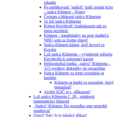
zrkadla
Po publikovaní "našich" kníh zostali ticho
– sudca Kliment – Postoj
Čerman a hlúposti sudcu Klimenta
5x lož sudcu Klimenta
Robert Kirchhoff: Audiokazetu nik zo
spisu nezobral.
Kliment – kandidatúry na post riaditeľa
NBÚ som sa čestne zbavil
Sudca Kliment klame, keď hovorí za
Kocúra
Lož sudcu Klimenta – vyjadrenie režiséra
Kirchhoffa k zmiznutej kazete
Hrôzostrašná logika „sudcu“ Klimenta –
315 svedkov diskotéky ho nezaujíma
Sudca Kliment: za tento rozsudok sa
hanbím
Kliment sa hanbí za rozsudok, ktorý
nenapísal?
Archív KSČ aj s „dôkazom“
Lož sudcu Klimenta č. 28 – múdrosti
matematickej hlúposti
„Sudca“ Kliment: Do rozsudku sme nemohli
zasahovať
Omyl? Nie! Je to falošný dôkaz!