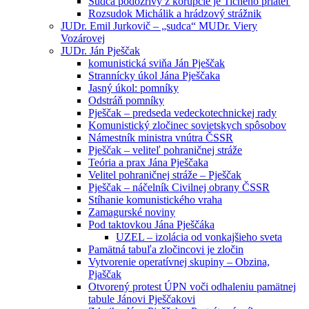
Sudca podozrivý z korupcie je Tichého priateľ
Rozsudok Michálik a hrádzový strážnik
JUDr. Emil Jurkovič – „sudca“ MUDr. Viery
Vozárovej
JUDr. Ján Pješčak
komunistická sviňa Ján Pješčak
Strannícky úkol Jána Pješčaka
Jasný úkol: pomníky
Odstráň pomníky
Pješčak – predseda vedeckotechnickej rady
Komunistický zločinec sovietskych spôsobov
Námestník ministra vnútra ČSSR
Pješčak – veliteľ pohraničnej stráže
Teória a prax Jána Pješčaka
Velitel pohraničnej stráže – Pješčak
Pješčak – náčelník Civilnej obrany ČSSR
Stíhanie komunistického vraha
Zamagurské noviny
Pod taktovkou Jána Pješčáka
UZEL – izolácia od vonkajšieho sveta
Pamätná tabuľa zločincovi je zločin
Vytvorenie operatívnej skupiny – Obzina,
Pjaščak
Otvorený protest ÚPN voči odhaleniu pamätnej
tabule Jánovi Pješčakovi