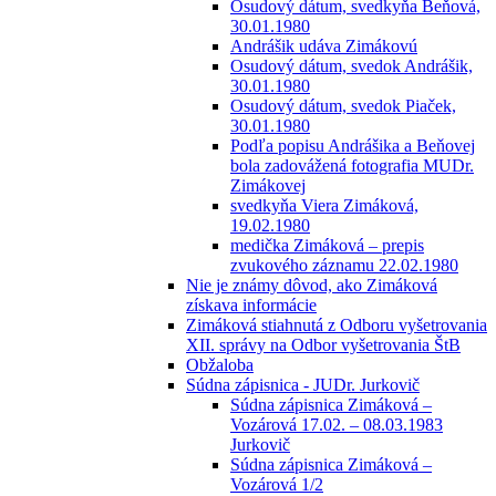
Osudový dátum, svedkyňa Beňová,
30.01.1980
Andrášik udáva Zimákovú
Osudový dátum, svedok Andrášik,
30.01.1980
Osudový dátum, svedok Piaček,
30.01.1980
Podľa popisu Andrášika a Beňovej
bola zadovážená fotografia MUDr.
Zimákovej
svedkyňa Viera Zimáková,
19.02.1980
medička Zimáková – prepis
zvukového záznamu 22.02.1980
Nie je známy dôvod, ako Zimáková
získava informácie
Zimáková stiahnutá z Odboru vyšetrovania
XII. správy na Odbor vyšetrovania ŠtB
Obžaloba
Súdna zápisnica - JUDr. Jurkovič
Súdna zápisnica Zimáková –
Vozárová 17.02. – 08.03.1983
Jurkovič
Súdna zápisnica Zimáková –
Vozárová 1/2