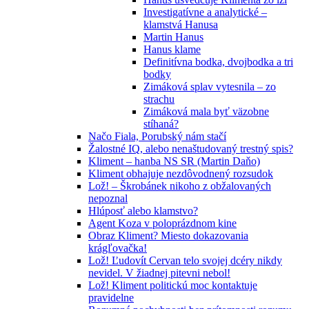
Investigatívne a analytické –
klamstvá Hanusa
Martin Hanus
Hanus klame
Definitívna bodka, dvojbodka a tri
bodky
Zimáková splav vytesnila – zo
strachu
Zimáková mala byť väzobne
stíhaná?
Načo Fiala, Porubský nám stačí
Žalostné IQ, alebo nenaštudovaný trestný spis?
Kliment – hanba NS SR (Martin Daňo)
Kliment obhajuje nezdôvodnený rozsudok
Lož! – Škrobánek nikoho z obžalovaných
nepoznal
Hlúposť alebo klamstvo?
Agent Koza v poloprázdnom kine
Obraz Kliment? Miesto dokazovania
krágľovačka!
Lož! Ľudovít Cervan telo svojej dcéry nikdy
nevidel. V žiadnej pitevni nebol!
Lož! Kliment politickú moc kontaktuje
pravidelne