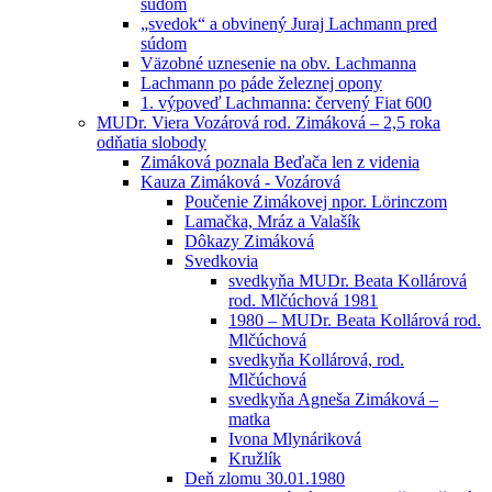
súdom
„svedok“ a obvinený Juraj Lachmann pred
súdom
Väzobné uznesenie na obv. Lachmanna
Lachmann po páde železnej opony
1. výpoveď Lachmanna: červený Fiat 600
MUDr. Viera Vozárová rod. Zimáková – 2,5 roka
odňatia slobody
Zimáková poznala Beďača len z videnia
Kauza Zimáková - Vozárová
Poučenie Zimákovej npor. Lörinczom
Lamačka, Mráz a Valašík
Dôkazy Zimáková
Svedkovia
svedkyňa MUDr. Beata Kollárová
rod. Mlčúchová 1981
1980 – MUDr. Beata Kollárová rod.
Mlčúchová
svedkyňa Kollárová, rod.
Mlčúchová
svedkyňa Agneša Zimáková –
matka
Ivona Mlynáriková
Kružlík
Deň zlomu 30.01.1980