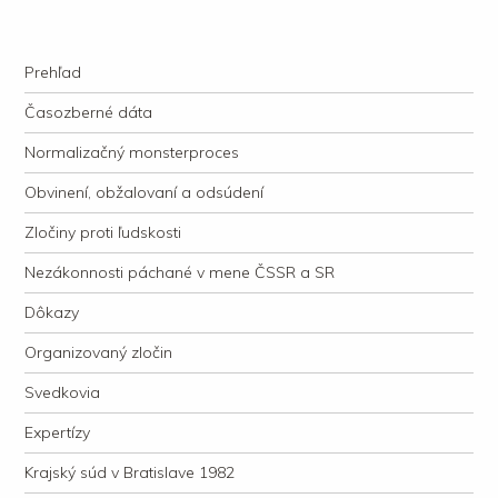
kauzacervanova.sk
Najdlhšie trvajúci, dodnes nevyjasnený súdny proces v dejnách slovenskej
Navigation
justície
Skip to content
Prehľad
Časozberné dáta
Normalizačný monsterproces
Obvinení, obžalovaní a odsúdení
Zločiny proti ľudskosti
Nezákonnosti páchané v mene ČSSR a SR
Dôkazy
Organizovaný zločin
Svedkovia
Expertízy
Krajský súd v Bratislave 1982