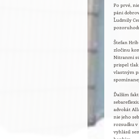
Po prvé, ni
páni dobrov
Ľudmily Ce
pozoruhodn
Štefan Hrí
zločinu kom
Nitranmi sú
prispel tla
vlastným pá
spomínanej š
Ďalším fakt
sebareflexi
advokát Al
nie jeho seb
rozsudku v 
vyhlásil s