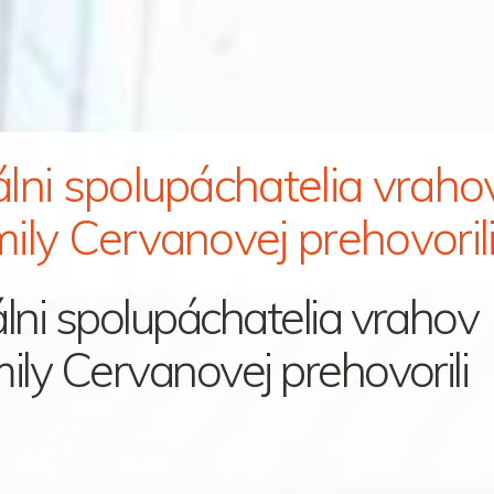
lni spolupáchatelia vraho
ily Cervanovej prehovoril
lni spolupáchatelia vrahov
ily Cervanovej prehovorili