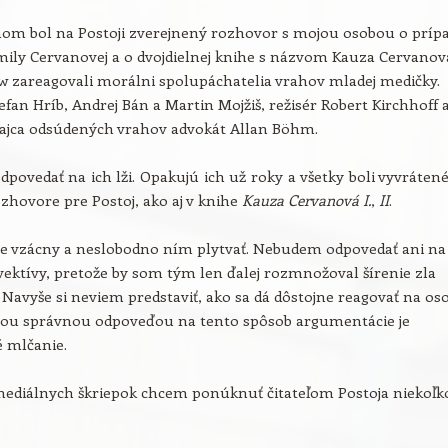
om bol na Postoji zverejnený rozhovor s mojou osobou o príp
ily Cervanovej a o dvojdielnej knihe s názvom Kauza Cervanov
w zareagovali morálni spolupáchatelia vrahov mladej medičky.
efan Hríb, Andrej Bán a Martin Mojžiš, režisér Robert Kirchhoff 
ajca odsúdených vrahov advokát Allan Böhm.
ovedať na ich lži. Opakujú ich už roky a všetky boli vyvrátené
hovore pre Postoj, ako aj v knihe
Kauza Cervanová I.
,
II
.
je vzácny a neslobodno ním plytvať. Nebudem odpovedať ani na
vektívy, pretože by som tým len ďalej rozmnožoval šírenie zla
. Navyše si neviem predstaviť, ako sa dá dôstojne reagovať na os
inou správnou odpoveďou na tento spôsob argumentácie je
 mlčanie.
ediálnych škriepok chcem ponúknuť čitateľom Postoja niekoľk