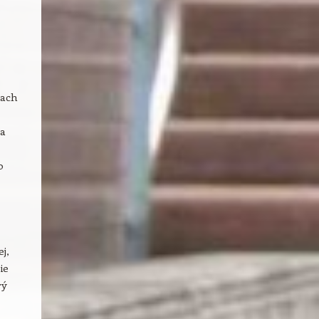
iach
ba
o
j,
ie
rý