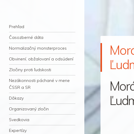
kauzacervanova.sk
Najdlhšie trvajúci, dodnes nevyjasnený
Navigation
súdny proces v dejnách slovenskej justície
Skip to content
Prehľad
Časozberné dáta
Morá
Normalizačný monsterproces
Obvinení, obžalovaní a odsúdení
Ľudm
Zločiny proti ľudskosti
Nezákonnosti páchané v mene
Morá
ČSSR a SR
Ľudm
Dôkazy
Organizovaný zločin
Svedkovia
Expertízy