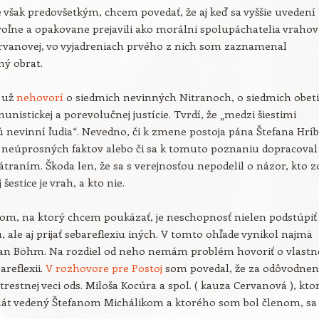
e však predovšetkým, chcem povedať, že aj keď sa vyššie uvedení
oľne a opakovane prejavili ako morálni spolupáchatelia vrahov
rvanovej, vo vyjadreniach prvého z nich som zaznamenal
ý obrat.
b už
nehovorí
o siedmich nevinných Nitranoch, o siedmich obet
unistickej a porevolučnej justície. Tvrdí, že „medzi šiestimi
 nevinní ľudia“. Nevedno, či k zmene postoja pána Štefana Hrí
k neúprosných faktov alebo či sa k tomuto poznaniu dopracoval
traním. Škoda len, že sa s verejnosťou nepodelil o názor, kto z
estice je vrah, a kto nie.
om, na ktorý chcem poukázať, je neschopnosť nielen podstúpiť
u, ale aj prijať sebareflexiu iných. V tomto ohľade vynikol najmä
lan Böhm. Na rozdiel od neho nemám problém hovoriť o vlastne
areflexii.
V rozhovore pre Postoj
som povedal, že za odôvodnen
trestnej veci ods. Miloša Kocúra a spol. ( kauza Cervanová ), kto
enát vedený Štefanom Michálikom a ktorého som bol členom, sa