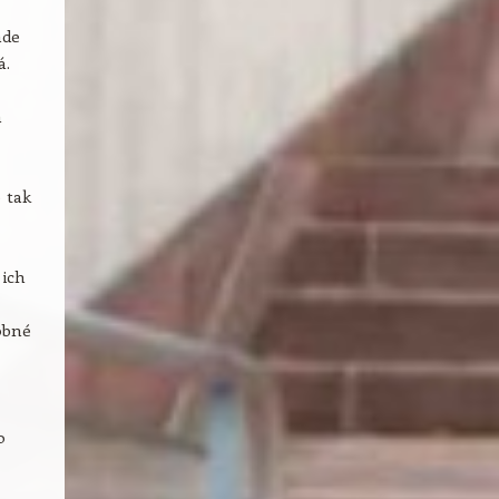
ade
á.
a
 tak
 ich
obné
o