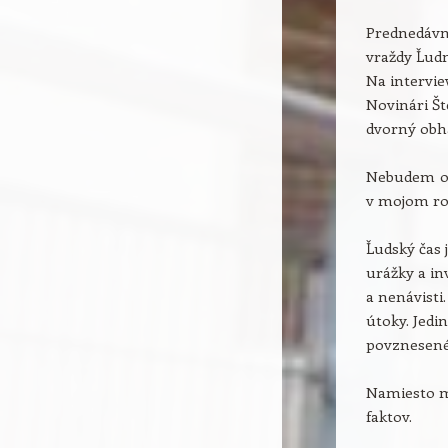
Prednedávn
vraždy Ľudm
Na intervie
Novinári Št
dvorný obh
Nebudem odp
v mojom roz
Ľudský čas 
urážky a in
a nenávisti
útoky. Jed
povznesené
Namiesto m
faktov.