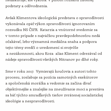
podstaty a odôvodnenia.
Avšak Klimentova ideologická predstava o spravodlivosti
vykonávala opäť výkon spravodlivosti ignorovaním
rozsudku NS ČSFR. Katarzia a vnútorné svedomie sa
v tomto prípade s najväčšou pravdepodobnosťou nedá
očakávať, lebo významná mediálna snaha a podpora
tejto témy svedčí o uvedomení si svojvôle
a nezákonnosti, akou Koza alias Kliment odrezával od
nádeje spravodlivosti všetkých Nitranov po dlhé roky.
Sme v roku 2017. Vymierajú koučovia a autori tohto
procesu, zoslabuje sa pozícia samotných exekútorov
a spoločenská morálka a vedomie sa začína dívať
objektívnejšie a znalejšie na zneužívanie moci a prestáva
sa báť týchto smradľavých tieňov zvrátenej socialistickej
ideológie a nespravodlivosti.