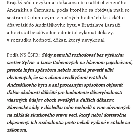
Krajský súd nevykonal dokazovanie o alibi obvineného
Andrašíka a Čermana, podľa ktorého sa obidvaja mali so
sestrami Cohenovými v nočných hodinách kritického
dňa vrátiť do Andrášikovho bytu v Bratislave Lamači
a hoci súd bezdôvodne odmietol vykonať dôkazy,
v rozsudku hodnotil dôkaz, ktorý nevykonal.
Podľa NS ČSFR :
Súdy nemohli rozhodovať bez výsluchu
sestier Sylvie a Lucie Cohenových na hlavnom pojednávaní,
pretože iným spôsobom nebolo možné preveriť alibi
obvinených, že sa s obomi svedkyňami vrátili do
Andrašíkovho bytu a ani procesným spôsobom objasniť
ďalšie okolnosti dôležité pre hodnotenie dôveryhodnosti
vlastných údajov oboch svedkýň a ďalších dôkazov.
Slovenské súdy v dôsledku toho rozhodli o vine obvinených
na základe skutkového stavu veci, ktorý nebol dostatočne
objasnený. Ich rozhodnutia preto neboli vydané v súlade so
zákonom.