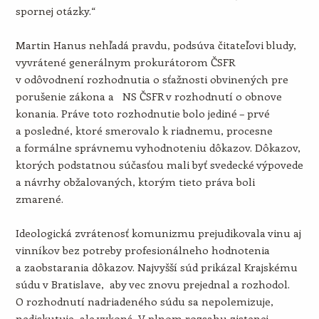
spornej otázky.“
Martin Hanus nehľadá pravdu, podsúva čitateľovi bludy,
vyvrátené generálnym prokurátorom ČSFR
v odôvodnení rozhodnutia o sťažnosti obvinených pre
porušenie zákona a NS ČSFR v rozhodnutí o obnove
konania. Práve toto rozhodnutie bolo jediné – prvé
a posledné, ktoré smerovalo k riadnemu, procesne
a formálne správnemu vyhodnoteniu dôkazov. Dôkazov,
ktorých podstatnou súčasťou mali byť svedecké výpovede
a návrhy obžalovaných, ktorým tieto práva boli
zmarené.
Ideologická zvrátenosť komunizmu prejudikovala vinu aj
vinníkov bez potreby profesionálneho hodnotenia
a zaobstarania dôkazov. Najvyšší súd prikázal Krajskému
súdu v Bratislave, aby vec znovu prejednal a rozhodol.
O rozhodnutí nadriadeného súdu sa nepolemizuje,
nediskutuje, ale vykoná. V plnom rozsahu zistenej