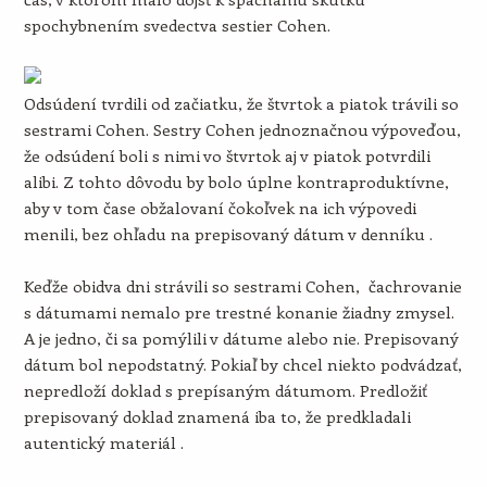
spochybnením svedectva sestier Cohen.
Odsúdení tvrdili od začiatku, že štvrtok a piatok trávili so
sestrami Cohen. Sestry Cohen jednoznačnou výpoveďou,
že odsúdení boli s nimi vo štvrtok aj v piatok potvrdili
alibi. Z tohto dôvodu by bolo úplne kontraproduktívne,
aby v tom čase obžalovaní čokoľvek na ich výpovedi
menili, bez ohľadu na prepisovaný dátum v denníku .
Keďže obidva dni strávili so sestrami Cohen, čachrovanie
s dátumami nemalo pre trestné konanie žiadny zmysel.
A je jedno, či sa pomýlili v dátume alebo nie. Prepisovaný
dátum bol nepodstatný. Pokiaľ by chcel niekto podvádzať,
nepredloží doklad s prepísaným dátumom. Predložiť
prepisovaný doklad znamená iba to, že predkladali
autentický materiál .