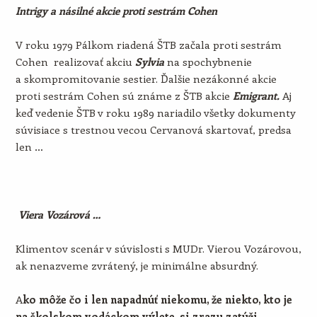
Intrigy a násilné akcie proti sestrám Cohen
V roku 1979 Pálkom riadená ŠTB začala proti sestrám
Cohen realizovať akciu
Sylvia
na spochybnenie
a skompromitovanie sestier. Ďalšie nezákonné akcie
proti sestrám Cohen sú známe z ŠTB akcie
Emigrant.
Aj
keď vedenie ŠTB v roku 1989 nariadilo všetky dokumenty
súvisiace s trestnou vecou Cervanová skartovať, predsa
len …
Viera Vozárová …
Klimentov scenár v súvislosti s MUDr. Vierou Vozárovou,
ak nenazveme zvrátený, je minimálne absurdný.
A
ko môže čo i len napadnúť niekomu, že niekto, kto je
na školskom vodáckom výlete, si zrazu zatúži