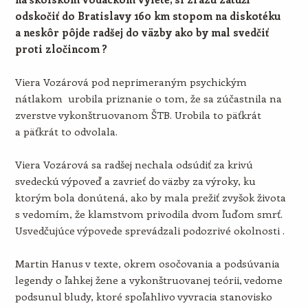
odskočiť do Bratislavy 160 km stopom na diskotéku
a neskôr pôjde radšej do väzby ako by mal svedčiť
proti zločincom ?
Viera Vozárová pod neprimeraným psychickým
nátlakom urobila priznanie o tom, že sa zúčastnila na
zverstve vykonštruovanom ŠTB. Urobila to päťkrát
a päťkrát to odvolala.
Viera Vozárová sa radšej nechala odsúdiť za krivú
svedeckú výpoveď a zavrieť do väzby za výroky, ku
ktorým bola donútená, ako by mala prežiť zvyšok života
s vedomím, že klamstvom privodila dvom ľuďom smrť.
Usvedčujúce výpovede sprevádzali podozrivé okolnosti .
Martin Hanus v texte, okrem osočovania a podsúvania
legendy o ľahkej žene a vykonštruovanej teórii, vedome
podsunul bludy, ktoré spoľahlivo vyvracia stanovisko