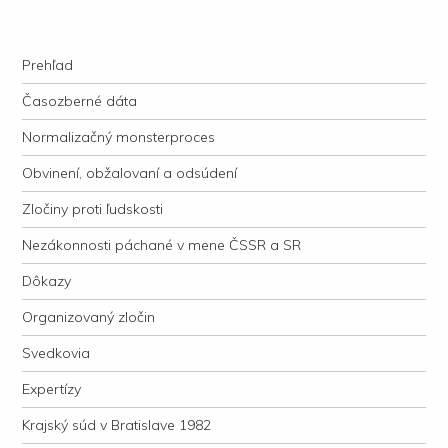
kauzacervanova.sk
Najdlhšie trvajúci, dodnes nevyjasnený súdny proces v dejnách slovenskej
Navigation
justície
Skip to content
Prehľad
Časozberné dáta
Normalizačný monsterproces
Obvinení, obžalovaní a odsúdení
Zločiny proti ľudskosti
Nezákonnosti páchané v mene ČSSR a SR
Dôkazy
Organizovaný zločin
Svedkovia
Expertízy
Krajský súd v Bratislave 1982