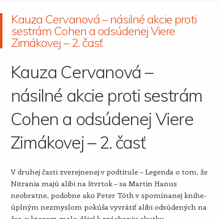
Kauza Cervanová – násilné akcie proti
sestrám Cohen a odsúdenej Viere
Zimákovej – 2. časť
Kauza Cervanová –
násilné akcie proti sestrám
Cohen a odsúdenej Viere
Zimákovej – 2. časť
V druhej časti zverejnenej v podtitule – Legenda o tom, že
Nitrania majú alibi na štvrtok – sa Martin Hanus
neobratne, podobne ako Peter Tóth v spomínanej knihe-
úplným nezmyslom pokúša vyvrátiť alibi odsúdených na
čas, v ktorom malo dôjsť k spáchaniu skutku