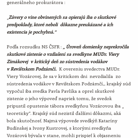
generálneho prokurátora :
„
Závery o vine obvinených sa opierajú iba o skutkové
predpoklady, ktoré neboli dôkazne preukázané a ich
existencia je pochybná.“
Podľa rozsudku NS ČSFR :
„ Úroveň domienky neprekročila
skutkové zistenie o vzdialení sa svedkyne MUDr. Viery
Zimákovej v kritický deň zo sústredenia vodákov
v Revištskom Podzámčí.
K overeniu svedectva MUDr.
Viery Vozárovej, že sa v kritickom dni nevzdialila zo
sústredenia vodákov v Revištskom Podzámčí,, krajský súd
vypočul iba svedka Pavla Pavlíka a oprel skutkové
zistenie o jeho výpoveď napriek tomu, že svedok
pripustil opustenie tábora svedkyňou Vozárovou iba „
teoreticky“. Krajský súd nezistil ďalšími dôkazmi, aká
bola skutočnosť. Najmä výpovede svedkýň Kataríny
Budínskej a Ivony Kustrovej, s ktorými svedkyňa
Vozárová bývala v stane, mohli prispieť k objasneniu