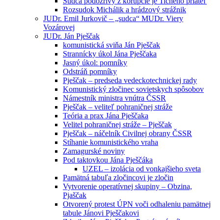
Sudca podozrivý z korupcie je Tichého priateľ
Rozsudok Michálik a hrádzový strážnik
JUDr. Emil Jurkovič – „sudca“ MUDr. Viery
Vozárovej
JUDr. Ján Pješčak
komunistická sviňa Ján Pješčak
Strannícky úkol Jána Pješčaka
Jasný úkol: pomníky
Odstráň pomníky
Pješčak – predseda vedeckotechnickej rady
Komunistický zločinec sovietskych spôsobov
Námestník ministra vnútra ČSSR
Pješčak – veliteľ pohraničnej stráže
Teória a prax Jána Pješčaka
Velitel pohraničnej stráže – Pješčak
Pješčak – náčelník Civilnej obrany ČSSR
Stíhanie komunistického vraha
Zamagurské noviny
Pod taktovkou Jána Pješčáka
UZEL – izolácia od vonkajšieho sveta
Pamätná tabuľa zločincovi je zločin
Vytvorenie operatívnej skupiny – Obzina,
Pjaščak
Otvorený protest ÚPN voči odhaleniu pamätnej
tabule Jánovi Pješčakovi