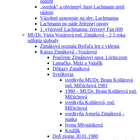
súdom
„svedok“ a obvinený Juraj Lachmann pred
súdom
Väzobné uznesenie na obv. Lachmanna
Lachmann po páde železnej opony
1. výpoveď Lachmanna: červený Fiat 600
MUDr. Viera Vozárová rod. Zimáková – 2,5 roka
odňatia slobody
Zimáková poznala Beďača len z videnia
Kauza Zimáková - Vozárová
Poučenie Zimákovej npor. Lörinczom
Lamačka, Mráz a Valašík
Dôkazy Zimáková
Svedkovia
svedkyňa MUDr. Beata Kollárová
rod. Mlčúchová 1981
1980 – MUDr. Beata Kollárová rod.
Mlčúchová
svedkyňa Kollárová, rod.
Mlčúchová
svedkyňa Agneša Zimáková –
matka
Ivona Mlynáriková
Kružlík
Deň zlomu 30.01.1980