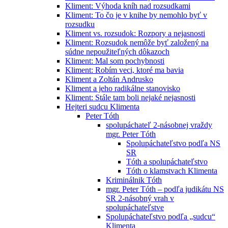
Kliment: Výhoda kníh nad rozsudkami
Kliment: To čo je v knihe by nemohlo byť v
rozsudku
Kliment vs. rozsudok: Rozpory a nejasnosti
Kliment: Rozsudok nemôže byť založený na
súdne nepoužiteľných dôkazoch
Kliment: Mal som pochybnosti
Kliment: Robím veci, ktoré ma bavia
Kliment a Zoltán Andrusko
Kliment a jeho radikálne stanovisko
Kliment: Stále tam boli nejaké nejasnosti
Hejteri sudcu Klimenta
Peter Tóth
spolupáchateľ 2-násobnej vraždy
mgr. Peter Tóth
Spolupáchateľstvo podľa NS
SR
Tóth a spolupáchateľstvo
Tóth o klamstvach Klimenta
Kriminálnik Tóth
mgr. Peter Tóth – podľa judikátu NS
SR 2-násobný vrah v
spolupáchateľstve
Spolupáchateľstvo podľa „sudcu“
Klimenta