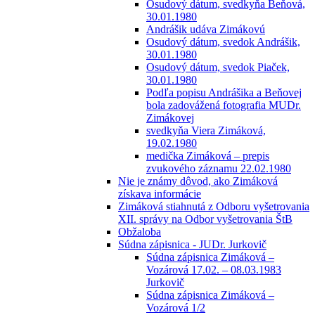
Osudový dátum, svedkyňa Beňová,
30.01.1980
Andrášik udáva Zimákovú
Osudový dátum, svedok Andrášik,
30.01.1980
Osudový dátum, svedok Piaček,
30.01.1980
Podľa popisu Andrášika a Beňovej
bola zadovážená fotografia MUDr.
Zimákovej
svedkyňa Viera Zimáková,
19.02.1980
medička Zimáková – prepis
zvukového záznamu 22.02.1980
Nie je známy dôvod, ako Zimáková
získava informácie
Zimáková stiahnutá z Odboru vyšetrovania
XII. správy na Odbor vyšetrovania ŠtB
Obžaloba
Súdna zápisnica - JUDr. Jurkovič
Súdna zápisnica Zimáková –
Vozárová 17.02. – 08.03.1983
Jurkovič
Súdna zápisnica Zimáková –
Vozárová 1/2