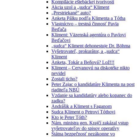
Kompilácie eštebáckej tvorivosti
Akcia uzol a „sudca“ Kliment
„Prestriekané“ auto?
Anketa Pálku podľa Klimenta a Tótha
Vlastníctvo – trestná činnosť Pavla
Beďača
Kliment: Väzenská agentúra o Pavlovi
Beďačovi
„sudca“ Kliment dehonestuje Dr. Böhma
Vyšetrovateľ, prokurátor, a „sudca“
Kliment
Anketa, Tokár a Beňová? Lož!!!
Kliment – Cervanovú na diskotéke nikto
nevidel
Zostali ticho?
Peter Zajac o kandidatúre Klimenta na post
riaditeľa NBÚ
Vzdanie sa kandidatúry alebo kopanec do
zadku?
Andrášik a Kliment s Faganom
Sudca Kliment o Petrovi Tóthovi
Kto je Peter Tóth?
Nám. ministra gen. Krajčí zakázal vstup
vyšetrovateľov do spisov operatívy
Štátna bezpečnosť nezákonne vo