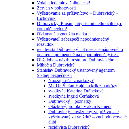
Volajte federálov, šplhnete si!
Zervan v pohotovosti
Vyšetrovanie za príživníctvo – Dúbravický –
Lichovník
Dúbravický: Prosím, aby ste mi netlmočili to, o
čom nič neviem!
Oklamaná a zneužitá matka
Vyšetrovateľ zabezpečí nepodmienečný
rozsudok
recidivista Dúbravický – 4 mesiace nápravného
opatrenia premenené na nepodmienečný trest
Obžaloba – návrh trestu pre Dúbravického
Mihoč a Dubravický
Stanislav Dubravický ustanovený agentom
Štátnej bezpečnosti
Naozaj kričal z narkózy?
MUDr. Štefan Hajdu a krik z narkózy
svedkyňa Katarína Drábeková
svedkyňa Ingrid Čerňáková
Dubravický – poznatky
Otázkový protokol v akcii Kamera
Dúbravický – uväznený za príživu, ale
vyšetrovaný za vraždu? – znehodnocované
alibi
recidivista Dubravický