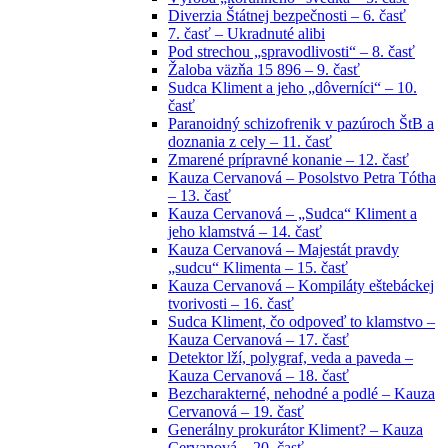
Diverzia Štátnej bezpečnosti – 6. časť
7. časť – Ukradnuté alibi
Pod strechou „spravodlivosti“ – 8. časť
Žaloba väzňa 15 896 – 9. časť
Sudca Kliment a jeho „dôverníci“ – 10.
časť
Paranoidný schizofrenik v pazúroch ŠtB a
doznania z cely – 11. časť
Zmarené prípravné konanie – 12. časť
Kauza Cervanová – Posolstvo Petra Tótha
– 13. časť
Kauza Cervanová – „Sudca“ Kliment a
jeho klamstvá – 14. časť
Kauza Cervanová – Majestát pravdy
„sudcu“ Klimenta – 15. časť
Kauza Cervanová – Kompiláty eštebáckej
tvorivosti – 16. časť
Sudca Kliment, čo odpoveď to klamstvo –
Kauza Cervanová – 17. časť
Detektor lží, polygraf, veda a paveda –
Kauza Cervanová – 18. časť
Bezcharakterné, nehodné a podlé – Kauza
Cervanová – 19. časť
Generálny prokurátor Kliment? – Kauza
Cervanová – 20. časť