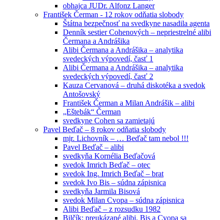
obhajca JUDr. Alfonz Langer
František Čerman - 12 rokov odňatia slobody
Štátna bezpečnosť na svedkyne nasadila agenta
Denník sestier Cohenových – nepriestrelné alibi
Čermana a Andrášika
Alibi Čermana a Andrášika – analytika
svedeckých výpovedí, časť 1
Alibi Čermana a Andrášika – analytika
svedeckých výpovedí, časť 2
Kauza Cervanová – druhá diskotéka a svedok
Antošovský
František Čerman a Milan Andrášik – alibi
„Eštebák“ Čerman
svedkyne Cohen sa zamietajú
Pavel Beďač – 8 rokov odňatia slobody
mjr. Lichovník – … Beďač tam nebol !!!
Pavel Beďač – alibi
svedkyňa Kornélia Beďačová
svedok Imrich Beďač – otec
svedok Ing. Imrich Beďač – brat
svedok Ivo Bis – súdna zápisnica
svedkyňa Jarmila Bisová
svedok Milan Cvopa – súdna zápisnica
Alibi Beďač – z rozsudku 1982
Bilčík: preukázané alibi, Bis a Cvopa sa