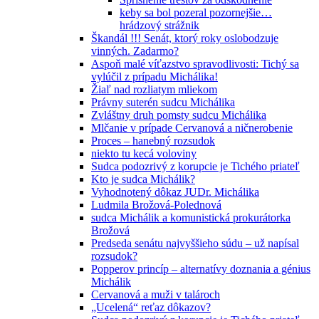
keby sa bol pozeral pozornejšie…
hrádzový strážnik
Škandál !!! Senát, ktorý roky oslobodzuje
vinných. Zadarmo?
Aspoň malé víťazstvo spravodlivosti: Tichý sa
vylúčil z prípadu Michálika!
Žiaľ nad rozliatym mliekom
Právny suterén sudcu Michálika
Zvláštny druh pomsty sudcu Michálika
Mlčanie v prípade Cervanová a ničnerobenie
Proces – hanebný rozsudok
niekto tu kecá voloviny
Sudca podozrivý z korupcie je Tichého priateľ
Kto je sudca Michálik?
Vyhodnotený dôkaz JUDr. Michálika
Ludmila Brožová-Polednová
sudca Michálik a komunistická prokurátorka
Brožová
Predseda senátu najvyššieho súdu – už napísal
rozsudok?
Popperov princíp – alternatívy doznania a génius
Michálik
Cervanová a muži v talároch
„Ucelená“ reťaz dôkazov?