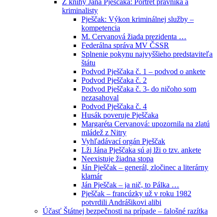
Z knihy Jána Pješčaka: Portrét právníka a
kriminalisty
Pješčak: Výkon kriminálnej služby –
kompetencia
M. Cervanová žiada prezidenta …
Federálna správa MV ČSSR
Splnenie pokynu najvyššieho predstaviteľa
štátu
Podvod Pješčaka č. 1 – podvod o ankete
Podvod Pješčaka č. 2
Podvod Pješčaka č. 3- do ničoho som
nezasahoval
Podvod Pješčaka č. 4
Husák poveruje Pješčaka
Margaréta Cervanová: upozornila na zlatú
mládež z Nitry
Vyhľadávací orgán Pješčak
Lži Jána Pješčaka sú aj lži o tzv. ankete
Neexistuje žiadna stopa
Ján Pješčak – generál, zločinec a literárny
klamár
Ján Pješčak – ja nič, to Pálka …
Pješčak – francúzky už v roku 1982
potvrdili Andrášikovi alibi
Účasť Štátnej bezpečnosti na prípade – falošné razítka