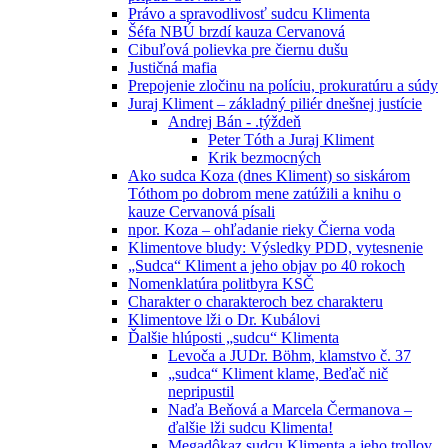
Právo a spravodlivosť sudcu Klimenta
Šéfa NBÚ brzdí kauza Cervanová
Cibuľová polievka pre čiernu dušu
Justičná mafia
Prepojenie zločinu na políciu, prokuratúru a súdy
Juraj Kliment – základný piliér dnešnej justície
Andrej Bán - .týždeň
Peter Tóth a Juraj Kliment
Krik bezmocných
Ako sudca Koza (dnes Kliment) so siskárom
Tóthom po dobrom mene zatúžili a knihu o
kauze Cervanová písali
npor. Koza – ohľadanie rieky Čierna voda
Klimentove bludy: Výsledky PDD, vytesnenie
„Sudca“ Kliment a jeho objav po 40 rokoch
Nomenklatúra politbyra KSČ
Charakter o charakteroch bez charakteru
Klimentove lži o Dr. Kubálovi
Ďalšie hlúposti „sudcu“ Klimenta
Levoča a JUDr. Böhm, klamstvo č. 37
„sudca“ Kliment klame, Beďač nič
nepripustil
Naďa Beňová a Marcela Čermanova –
ďalšie lži sudcu Klimenta!
Megadôkaz sudcu Klimenta a jeho trollov