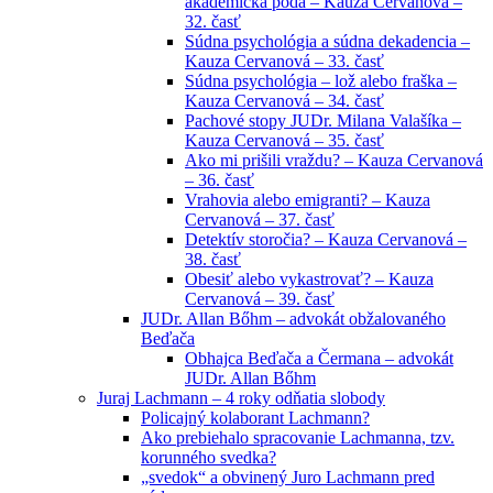
akademická pôda – Kauza Cervanová –
32. časť
Súdna psychológia a súdna dekadencia –
Kauza Cervanová – 33. časť
Súdna psychológia – lož alebo fraška –
Kauza Cervanová – 34. časť
Pachové stopy JUDr. Milana Valašíka –
Kauza Cervanová – 35. časť
Ako mi prišili vraždu? – Kauza Cervanová
– 36. časť
Vrahovia alebo emigranti? – Kauza
Cervanová – 37. časť
Detektív storočia? – Kauza Cervanová –
38. časť
Obesiť alebo vykastrovať? – Kauza
Cervanová – 39. časť
JUDr. Allan Bőhm – advokát obžalovaného
Beďača
Obhajca Beďača a Čermana – advokát
JUDr. Allan Bőhm
Juraj Lachmann – 4 roky odňatia slobody
Policajný kolaborant Lachmann?
Ako prebiehalo spracovanie Lachmanna, tzv.
korunného svedka?
„svedok“ a obvinený Juro Lachmann pred