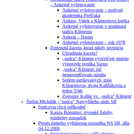
– Anketné vyšetrovanie
Anketné vyšetrovanie – podvod
akademika Pješčaka
Anketa, Vittek a Klimentova logika
Anketné vyšetrovanie v ponímaní
sudcu Klimenta
Anketa – Hanus
Anketné vyšetrovanie – rok 1978
Zmiznutá kazeta, ktorá nikdy nezmizla
Ukradnuta kazeta?
„sudca“ Kliment vysvetľuje zmenu
výpovede svedka Vargu
„sudca“ Kliment: nič
nenasvedčovalo násiliu
Sedem ugrilovaných, traja
Klimentovia, dvaja Kaliňákovia a
jeden Tóth
Zoroslav Kollár vs. „sudca“ Kliment
Štefan Michálik –"sudca" Najvyššieho súdu SR
Sudcovia chcú odškodné
Kauza Bonanno: rovnaké žaloby,
rozdielny rozsudok
Prepis ústneho vyhlásenia rozsudku NS SR, dňa
04.12.2006
Sprísnenie trestov za odškodnenie