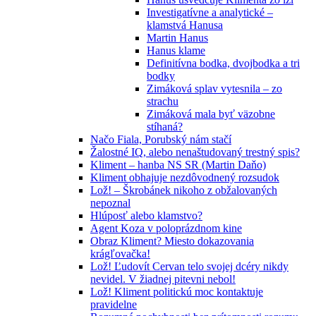
Investigatívne a analytické –
klamstvá Hanusa
Martin Hanus
Hanus klame
Definitívna bodka, dvojbodka a tri
bodky
Zimáková splav vytesnila – zo
strachu
Zimáková mala byť väzobne
stíhaná?
Načo Fiala, Porubský nám stačí
Žalostné IQ, alebo nenaštudovaný trestný spis?
Kliment – hanba NS SR (Martin Daňo)
Kliment obhajuje nezdôvodnený rozsudok
Lož! – Škrobánek nikoho z obžalovaných
nepoznal
Hlúposť alebo klamstvo?
Agent Koza v poloprázdnom kine
Obraz Kliment? Miesto dokazovania
krágľovačka!
Lož! Ľudovít Cervan telo svojej dcéry nikdy
nevidel. V žiadnej pitevni nebol!
Lož! Kliment politickú moc kontaktuje
pravidelne