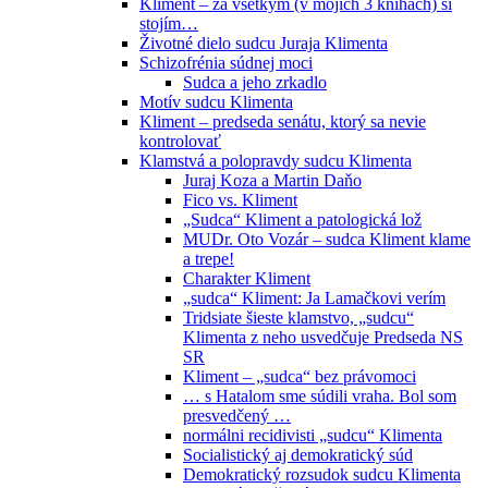
Kliment – za všetkým (v mojich 3 knihách) si
stojím…
Životné dielo sudcu Juraja Klimenta
Schizofrénia súdnej moci
Sudca a jeho zrkadlo
Motív sudcu Klimenta
Kliment – predseda senátu, ktorý sa nevie
kontrolovať
Klamstvá a polopravdy sudcu Klimenta
Juraj Koza a Martin Daňo
Fico vs. Kliment
„Sudca“ Kliment a patologická lož
MUDr. Oto Vozár – sudca Kliment klame
a trepe!
Charakter Kliment
„sudca“ Kliment: Ja Lamačkovi verím
Tridsiate šieste klamstvo, „sudcu“
Klimenta z neho usvedčuje Predseda NS
SR
Kliment – „sudca“ bez právomoci
… s Hatalom sme súdili vraha. Bol som
presvedčený …
normálni recidivisti „sudcu“ Klimenta
Socialistický aj demokratický súd
Demokratický rozsudok sudcu Klimenta