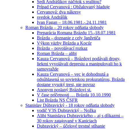
Sedí Andrášikov náčrtok s realitou?
Prípad Cervanová : Obžalovaný hladuje
Cervanová: dva nákresy
svedok Andrášik
Ivan Fagan – 18.06.1981.-.24.11.1981
Roman Brázda – 20 rokov odňatia slobody
Preparácia Romana Brázdu 15.-18.07.1981
Brázda – doznanie z cely Janžetiča
Výkon väzby Brázda a Kocúr
Brázda – povolávací rozkaz
Roman Brázda – alibi
Kauza Cervanová – Brázdovi podávali drogy,
liekmi vyvolávali depresiu a manipulovali ho k
samovražde
Kauza Cervanová – vec je dohodnutá a
odsúhlasená so sovietskou prokuratúrou, Brázda
dostane vysoký trest, nie povraz
Anonym poslaný Brázdovi st.
V čase príčetnosti … Brázda 10.10.1990
List Brázda NS ČSFR
Stanislav Dúbravický - 18 rokov odňatia slobody
vodič V3S Dubravický – Nožka
Alibi Stanislava Dubravického – aj s dôkazmi –
30 rokov zatajované v Kaniciach
Dubravický – účelové trestné stíhanie