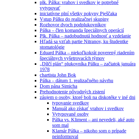
plk. Pálka: vrahov i svedkov je potrebné
vytypovať
iniciatívne plní všetky pokyny Pješčaka
Vstup Pálku do realizačnej skupiny
Rozhovor dvoch podplukovníkov
Pálka – člen komanda špeciálnych operácií
Plk. Pálka – nadobudnutá hodnosť a vzdelanie
Hľadá sa vzťah partie Nitranov, ku študentke
stomatológie
Eduard Pálka – niekoľkokrát poverený riadením
špeciálnych vyšetrovacích týmov
„Dílčí plán“ plukovníka Pálku – začiatok januára
1978
chartista John Bok
Pálka – dátum 1. realizačného návrhu
Dom pána Simicha
Prehodnotenie pôvodných zistení
záujem o osoby, ktoré boli na diskotéke v iné dni
typovanie svedkov
Manuál ako získať vrahov i svedkov
Vytypované osoby
Pálka vs. Kliment – ani nevedeli, aké auto
som mal
Klamár Pálka – nikoho som o prípade
neinformoval