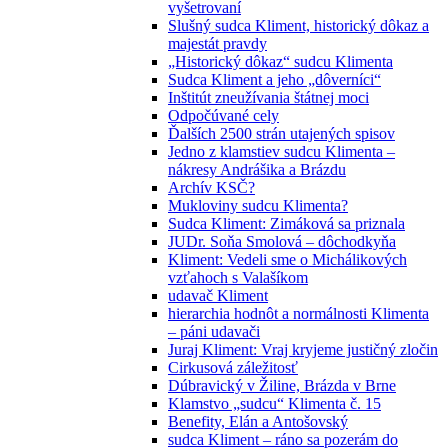
vyšetrovaní
Slušný sudca Kliment, historický dôkaz a
majestát pravdy
„Historický dôkaz“ sudcu Klimenta
Sudca Kliment a jeho „dôverníci“
Inštitút zneužívania štátnej moci
Odpočúvané cely
Ďalších 2500 strán utajených spisov
Jedno z klamstiev sudcu Klimenta –
nákresy Andrášika a Brázdu
Archív KSČ?
Mukloviny sudcu Klimenta?
Sudca Kliment: Zimáková sa priznala
JUDr. Soňa Smolová – dôchodkyňa
Kliment: Vedeli sme o Michálikových
vzťahoch s Valašíkom
udavač Kliment
hierarchia hodnôt a normálnosti Klimenta
– páni udavači
Juraj Kliment: Vraj kryjeme justičný zločin
Cirkusová záležitosť
Dúbravický v Žiline, Brázda v Brne
Klamstvo „sudcu“ Klimenta č. 15
Benefity, Elán a Antošovský
sudca Kliment – ráno sa pozerám do