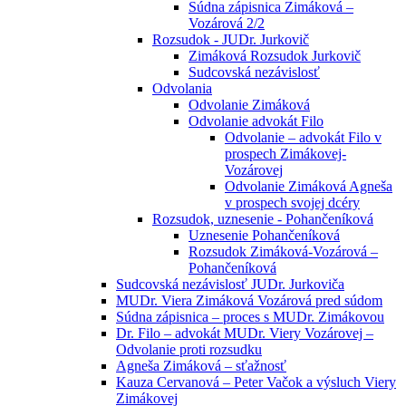
Súdna zápisnica Zimáková –
Vozárová 2/2
Rozsudok - JUDr. Jurkovič
Zimáková Rozsudok Jurkovič
Sudcovská nezávislosť
Odvolania
Odvolanie Zimáková
Odvolanie advokát Filo
Odvolanie – advokát Filo v
prospech Zimákovej-
Vozárovej
Odvolanie Zimáková Agneša
v prospech svojej dcéry
Rozsudok, uznesenie - Pohančeníková
Uznesenie Pohančeníková
Rozsudok Zimáková-Vozárová –
Pohančeníková
Sudcovská nezávislosť JUDr. Jurkoviča
MUDr. Viera Zimáková Vozárová pred súdom
Súdna zápisnica – proces s MUDr. Zimákovou
Dr. Filo – advokát MUDr. Viery Vozárovej –
Odvolanie proti rozsudku
Agneša Zimáková – sťažnosť
Kauza Cervanová – Peter Vačok a výsluch Viery
Zimákovej