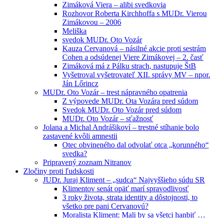
Zimáková Viera – alibi svedkovia
Rozhovor Roberta Kirchhoffa s MUDr. Vierou
Zimákovou – 2006
Meliška
svedok MUDr. Oto Vozár
Kauza Cervanová – násilné akcie proti sestrám
Cohen a odsúdenej Viere Zimákovej – 2. časť
Zimáková má z Pálku strach, nastupuje ŠtB
Vyšetroval vyšetrovateľ XII. správy MV – npor.
Ján Lőrincz
MUDr. Oto Vozár – trest nápravného opatrenia
Z výpovede MUDr. Ota Vozára pred súdom
Svedok MUDr. Oto Vozár pred súdom
MUDr. Oto Vozár – sťažnosť
Jolana a Michal Andrášikoví – trestné stíhanie bolo
zastavené kvôli amnestii
Otec obvineného dal odvolať otca „korunného“
svedka?
Pripravený zoznam Nitranov
Zločiny proti ľudskosti
JUDr. Juraj Kliment – „sudca“ Najvyššieho súdu SR
Klimentov senát opäť marí spravodlivosť
3 roky života, strata identity a dôstojnosti, to
všetko pre pani Cervanovú?
Moralista Kliment: Mali by sa všetci hanbiť …