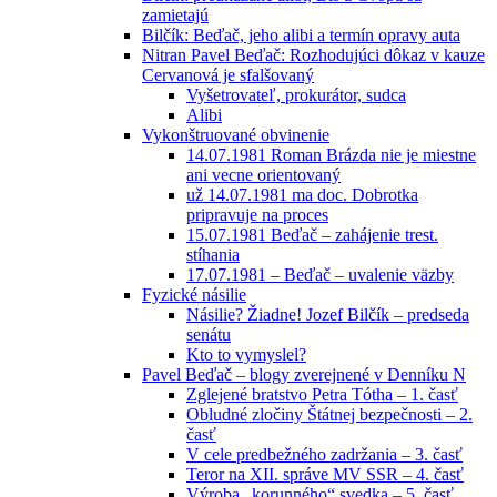
zamietajú
Bilčík: Beďač, jeho alibi a termín opravy auta
Nitran Pavel Beďač: Rozhodujúci dôkaz v kauze
Cervanová je sfalšovaný
Vyšetrovateľ, prokurátor, sudca
Alibi
Vykonštruované obvinenie
14.07.1981 Roman Brázda nie je miestne
ani vecne orientovaný
už 14.07.1981 ma doc. Dobrotka
pripravuje na proces
15.07.1981 Beďač – zahájenie trest.
stíhania
17.07.1981 – Beďač – uvalenie väzby
Fyzické násilie
Násilie? Žiadne! Jozef Bilčík – predseda
senátu
Kto to vymyslel?
Pavel Beďač – blogy zverejnené v Denníku N
Zglejené bratstvo Petra Tótha – 1. časť
Obludné zločiny Štátnej bezpečnosti – 2.
časť
V cele predbežného zadržania – 3. časť
Teror na XII. správe MV SSR – 4. časť
Výroba „korunného“ svedka – 5. časť