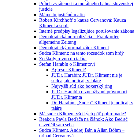
Príbeh zvrátenosti a morálneho bahna slovenskej
justície
Máme tu justičnú mafiu
Robert Kirchhoff o kauze Cervanová: Kauza
Kliment a spol.
Interné predpisy legalizujúce porušovanie zákona
Demokratická normalizácia – Frankfurter
allgemeine Zeitung
Demokratický normalizátor Kliment
Sudca Kliment: na tento rozsudok som hrdý
Zo školy rovno do talára
Štefan Harabín o Klimentovi
Agresor Kliment?
JUDr. Harabín: JUDr. Kliment nie je
sudca, ale policajt v taláre
Najvyšší súd ako boxerský ring
JUDr. Harabín o zneužívaní právomoci
JUDr. Klimenta
Dr. Harabín: „Sudca“ Kliment je policajt v
taláre
Má sudca Kliment všetkých päť pohromade?
Reakcia Pavla Beďača na článok: Ako Beďač
usvedčil sám seba
Sudca Kliment, Andrej Bán a Allan Bőhm –
prípad Cervanová