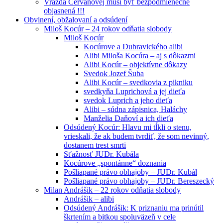
Vražda Cervanovej musí byť bezpodmienečne
objasnená !!!
Obvinení, obžalovaní a odsúdení
Miloš Kocúr – 24 rokov odňatia slobody
Miloš Kocúr
Kocúrove a Dubravického alibi
Alibi Miloša Kocúra – aj s dôkazmi
Alibi Kocúr – objektívne dôkazy
Svedok Jozef Šuba
Alibi Kocúr – svedkovia z pikniku
svedkyňa Luprichová a jej dieťa
svedok Luprich a jeho dieťa
Alibi – súdna zápisnica, Haláchy
Manželia Daňoví a ich dieťa
Odsúdený Kocúr: Hlavu mi tĺkli o stenu,
vrieskali, že ak budem tvrdiť, že som nevinný,
dostanem trest smrti
Sťažnosť JUDr. Kubála
Kocúrove „spontánne“ doznania
Pošliapané právo obhajoby – JUDr. Kubál
Pošliapané právo obhajoby – JUDr. Bereszecký
Milan Andrášik – 22 rokov odňatia slobody
Andrášik – alibi
Odsúdený Andrášik: K priznaniu ma prinútil
škrtením a bitkou spoluväzeň v cele