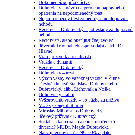
Dokumentácia príživníctva
Dubravický – návrh na premenu nápravného
opatrenia na nepodmienečný trest
Nepodmienečný trest za neúmyselnú dopravnú
nehodu
Recidivista Dubravický – potrestaný za dopravnú
nehodu
Recidivista, alebo obeť justičnej zvole?
dôverník kriminálneho spravodajstva MUDr.
Hlaváč
Vrah, príživník a recidivista
Vražda a dynamit
Recidivista Dúbravický
Dúbravický – trest
Výkon väzby vo väzobnej väznici v Žiline
Trestná činnosť Stanislava Dubravického
Dubravický, alibi, Lichovník a Noška
Dúbravický – alibi
Vyšetrovanie vraždy – vo väzbe za príživu
Motáky a agent Šturma
Miroslav Mihoč alias Dubravický
účelový príživník Dubravický
Socialistická morálka alebo spoločenská
diverzia? MUDr. Magda Dubravická
Naozaj recidivista? – NO 10% z platu