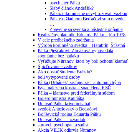
psychiater Pálka
Slabý článok Andrášik?
Pálka: nikomu sme nevyhrožovali väzbou
Pálka: o žiadnom Beďačovi som nevedel
…
Zbavenie sa svedka a následné opíjanie
Realizačný plán plk. Eduarda Pálku – jún 1978
V cele predbežného zadržania
Výroba korunného svedka – Harabrín, Šťastná
Pálka Pješčakovi: Zimáková vypovedala
spontánne bez nátlaku
Vyťažujte Nitranov, ktorí by boli ochotní klamať
Špicľovanie svedkov
Ako dostať študenta Brázdu?
boli vytypované osoby
Pálka (Urbánek) zisťuje, že 1 auto mu chýba
Byla nalezena kostra – snad člena KSČ
Pálka – klamstvo pred federálnym súdom
Bolero ministra Kaliňáka
Udavač Pálka krivo prisahal
svedok Antošovský o Beďačovi
Boľševická rodina Eduarda Pálku
Udavač Pálka – rozsudok
surovci, psychopati a sadisti
Akcia VILIK odkryla Nitranov