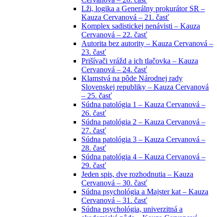
Lži, logika a Generálny prokurátor SR –
Kauza Cervanová – 21. časť
Komplex sadistickej nenávisti – Kauza
Cervanová – 22. časť
Autorita bez autority – Kauza Cervanová –
23. časť
Prišívači vrážd a ich tlačovka – Kauza
Cervanová – 24. časť
Klamstvá na pôde Národnej rady
Slovenskej republiky – Kauza Cervanová
– 25. časť
Súdna patológia 1 – Kauza Cervanová –
26. časť
Súdna patológia 2 – Kauza Cervanová –
27. časť
Súdna patológia 3 – Kauza Cervanová –
28. časť
Súdna patológia 4 – Kauza Cervanová –
29. časť
Jeden spis, dve rozhodnutia – Kauza
Cervanová – 30. časť
Súdna psychológia a Majster kat – Kauza
Cervanová – 31. časť
Súdna psychológia, univerzitná a