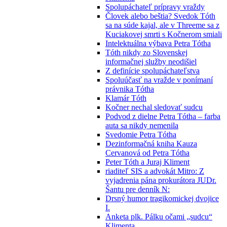
Spolupáchateľ prípravy vraždy
Človek alebo beštia? Svedok Tóth
sa na súde kajal, ale v Threeme sa z
Kuciakovej smrti s Kočnerom smiali
Intelektuálna výbava Petra Tótha
Tóth nikdy zo Slovenskej
informačnej služby neodišiel
Z definície spolupáchateľstva
Spoluúčasť na vražde v ponímaní
právnika Tótha
Klamár Tóth
Kočner nechal sledovať sudcu
Podvod z dielne Petra Tótha – farba
auta sa nikdy nemenila
Svedomie Petra Tótha
Dezinformačná kniha Kauza
Cervanová od Petra Tótha
Peter Tóth a Juraj Kliment
riaditeľ SIS a advokát Mitro: Z
vyjadrenia pána prokurátora JUDr.
Šantu pre denník N:
Drsný humor tragikomickej dvojice
I.
Anketa plk. Pálku očami „sudcu“
Klimenta