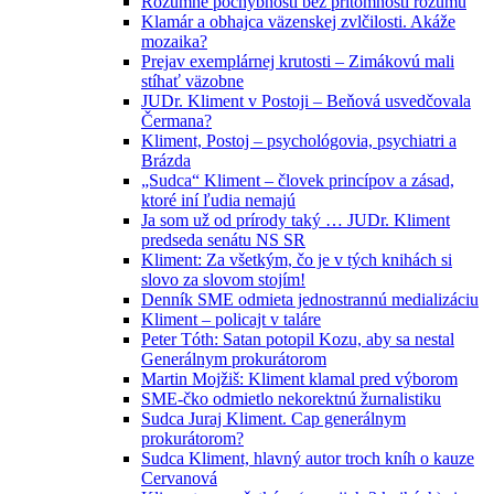
Rozumné pochybnosti bez prítomnosti rozumu
Klamár a obhajca väzenskej zvlčilosti. Akáže
mozaika?
Prejav exemplárnej krutosti – Zimákovú mali
stíhať väzobne
JUDr. Kliment v Postoji – Beňová usvedčovala
Čermana?
Kliment, Postoj – psychológovia, psychiatri a
Brázda
„Sudca“ Kliment – človek princípov a zásad,
ktoré iní ľudia nemajú
Ja som už od prírody taký … JUDr. Kliment
predseda senátu NS SR
Kliment: Za všetkým, čo je v tých knihách si
slovo za slovom stojím!
Denník SME odmieta jednostrannú medializáciu
Kliment – policajt v taláre
Peter Tóth: Satan potopil Kozu, aby sa nestal
Generálnym prokurátorom
Martin Mojžiš: Kliment klamal pred výborom
SME-čko odmietlo nekorektnú žurnalistiku
Sudca Juraj Kliment. Cap generálnym
prokurátorom?
Sudca Kliment, hlavný autor troch kníh o kauze
Cervanová