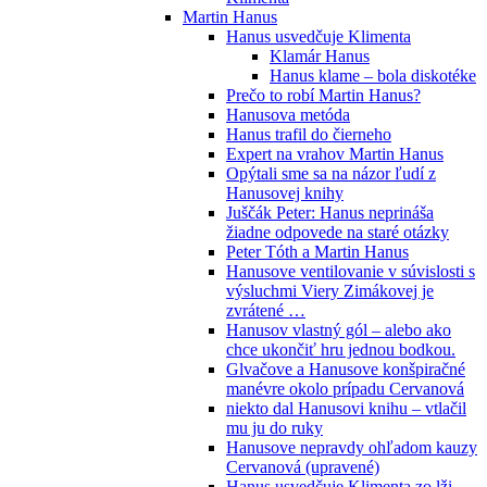
Martin Hanus
Hanus usvedčuje Klimenta
Klamár Hanus
Hanus klame – bola diskotéke
Prečo to robí Martin Hanus?
Hanusova metóda
Hanus trafil do čierneho
Expert na vrahov Martin Hanus
Opýtali sme sa na názor ľudí z
Hanusovej knihy
Juščák Peter: Hanus neprináša
žiadne odpovede na staré otázky
Peter Tóth a Martin Hanus
Hanusove ventilovanie v súvislosti s
výsluchmi Viery Zimákovej je
zvrátené …
Hanusov vlastný gól – alebo ako
chce ukončiť hru jednou bodkou.
Glvačove a Hanusove konšpiračné
manévre okolo prípadu Cervanová
niekto dal Hanusovi knihu – vtlačil
mu ju do ruky
Hanusove nepravdy ohľadom kauzy
Cervanová (upravené)
Hanus usvedčuje Klimenta zo lži