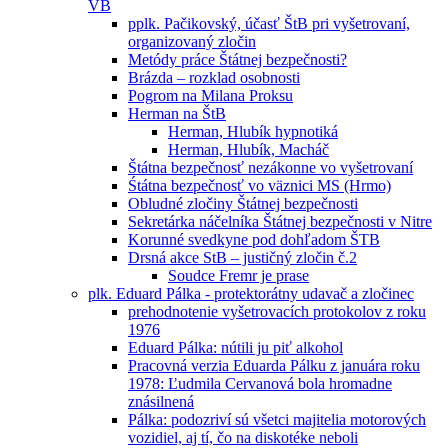
VB
pplk. Pačikovský, účasť ŠtB pri vyšetrovaní,
organizovaný zločin
Metódy práce Štátnej bezpečnosti?
Brázda – rozklad osobnosti
Pogrom na Milana Proksu
Herman na ŠtB
Herman, Hlubík hypnotiká
Herman, Hlubík, Macháč
Štátna bezpečnosť nezákonne vo vyšetrovaní
Śtátna bezpečnosť vo väznici MS (Hrmo)
Obludné zločiny Štátnej bezpečnosti
Sekretárka náčelníka Štátnej bezpečnosti v Nitre
Korunné svedkyne pod dohľadom ŠTB
Drsná akce StB – justičný zločin č.2
Soudce Fremr je prase
plk. Eduard Pálka - protektorátny udavač a zločinec
prehodnotenie vyšetrovacích protokolov z roku
1976
Eduard Pálka: nútili ju piť alkohol
Pracovná verzia Eduarda Pálku z januára roku
1978: Ľudmila Cervanová bola hromadne
znásilnená
Pálka: podozriví sú všetci majitelia motorových
vozidiel, aj tí, čo na diskotéke neboli