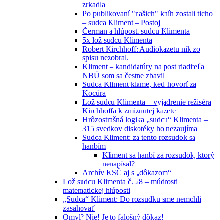
zrkadla
Po publikovaní "našich" kníh zostali ticho
– sudca Kliment – Postoj
Čerman a hlúposti sudcu Klimenta
5x lož sudcu Klimenta
Robert Kirchhoff: Audiokazetu nik zo
spisu nezobral.
Kliment – kandidatúry na post riaditeľa
NBÚ som sa čestne zbavil
Sudca Kliment klame, keď hovorí za
Kocúra
Lož sudcu Klimenta – vyjadrenie režiséra
Kirchhoffa k zmiznutej kazete
Hrôzostrašná logika „sudcu“ Klimenta –
315 svedkov diskotéky ho nezaujíma
Sudca Kliment: za tento rozsudok sa
hanbím
Kliment sa hanbí za rozsudok, ktorý
nenapísal?
Archív KSČ aj s „dôkazom“
Lož sudcu Klimenta č. 28 – múdrosti
matematickej hlúposti
„Sudca“ Kliment: Do rozsudku sme nemohli
zasahovať
Omyl? Nie! Je to falošný dôkaz!