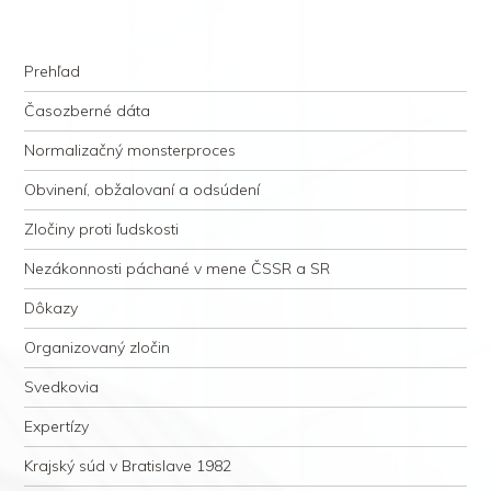
kauzacervanova.sk
Najdlhšie trvajúci, dodnes nevyjasnený súdny proces v dejnách slovenskej
Navigation
justície
Skip to content
Prehľad
Časozberné dáta
Normalizačný monsterproces
Obvinení, obžalovaní a odsúdení
Zločiny proti ľudskosti
Nezákonnosti páchané v mene ČSSR a SR
Dôkazy
Organizovaný zločin
Svedkovia
Expertízy
Krajský súd v Bratislave 1982