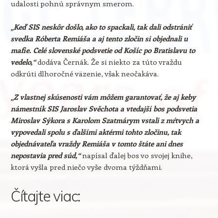
udalosti pohnú správnym smerom.
„Keď SIS neskôr došlo, ako to spackali, tak dali odstrániť
svedka Róberta Remiáša a aj tento zločin si objednali u
mafie. Celé slovenské podsvetie od Košíc po Bratislavu to
vedelo,“
dodáva Černák. Že si niekto za túto vraždu
odkrúti dlhoročné väzenie, však neočakáva.
„Z vlastnej skúsenosti vám môžem garantovať, že aj keby
námestník SIS Jaroslav Svěchota a vtedajší bos podsvetia
Miroslav Sýkora s Karolom Szatmárym vstali z mŕtvych a
vypovedali spolu s ďalšími aktérmi tohto zločinu, tak
objednávateľa vraždy Remiáša v tomto štáte ani dnes
nepostavia pred súd,“
napísal ďalej bos vo svojej knihe,
ktorá vyšla pred niečo vyše dvoma týždňami.
Čítajte viac: