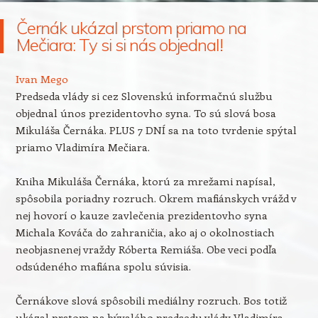
Černák ukázal prstom priamo na
Mečiara: Ty si si nás objednal!
Ivan Mego
Predseda vlády si cez Slovenskú informačnú službu
objednal únos prezidentovho syna. To sú slová bosa
Mikuláša Černáka. PLUS 7 DNÍ sa na toto tvrdenie spýtal
priamo Vladimíra Mečiara.
Kniha Mikuláša Černáka, ktorú za mrežami napísal,
spôsobila poriadny rozruch. Okrem mafiánskych vrážd v
nej hovorí o kauze zavlečenia prezidentovho syna
Michala Kováča do zahraničia, ako aj o okolnostiach
neobjasnenej vraždy Róberta Remiáša. Obe veci podľa
odsúdeného mafiána spolu súvisia.
Černákove slová spôsobili mediálny rozruch. Bos totiž
ukázal prstom na bývalého predsedu vlády Vladimíra