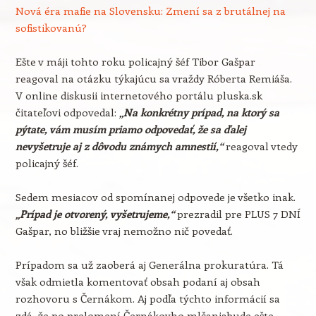
Nová éra mafie na Slovensku: Zmení sa z brutálnej na
sofistikovanú?
Ešte v máji tohto roku policajný šéf Tibor Gašpar
reagoval na otázku týkajúcu sa vraždy Róberta Remiáša.
V online diskusii internetového portálu pluska.sk
čitateľovi odpovedal:
„Na konkrétny prípad, na ktorý sa
pýtate, vám musím priamo odpovedať, že sa ďalej
nevyšetruje aj z dôvodu známych amnestií,“
reagoval vtedy
policajný šéf.
Sedem mesiacov od spomínanej odpovede je všetko inak.
„Prípad je otvorený, vyšetrujeme,“
prezradil pre PLUS 7 DNÍ
Gašpar, no bližšie vraj nemožno nič povedať.
Prípadom sa už zaoberá aj Generálna prokuratúra. Tá
však odmietla komentovať obsah podaní aj obsah
rozhovoru s Černákom. Aj podľa týchto informácií sa
zdá, že po prelomení Černákovho mlčaniabude ešte