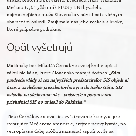
Mečiara (73). Týždenník PLUS 7 DNÍ bývalého
najmocnejšieho muža Slovenska v súvislosti s vážnym
obvinením oslovil. Zaujímala nás jeho reakcia a kroky,
ktoré prípadne podnikne.
Opäť vyšetrujú
Mafiánsky bos Mikuláš Černák vo svojej knihe opísal
zákulisie káuz, ktoré Slovensko mátajú dodnes:
„Sám
predseda vlády si cez najvyšších predstaviteľov SIS objednal
únos a zavlečenie prezidentovho syna do iného štátu. SIS
oslovila na sledovanie nás - podsvetie a potom sami
príslušníci SIS ho uniesli do Rakúska.“
Tieto Černákove slová síce vyšetrovanie kauzy, aj pre
existujúce Mečiarove amnestie, zrejme neovplyvnia, no
veci opísané ďalej môžu znamenať aspoň to, že sa