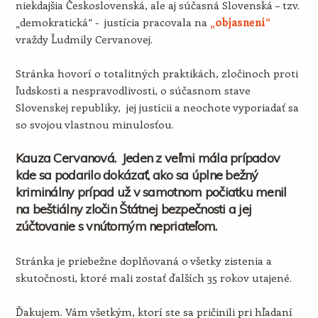
niekdajšia Československá, ale aj súčasná Slovenská – tzv.
„demokratická“ - justícia pracovala na
„objasnení“
vraždy Ľudmily Cervanovej.
Stránka hovorí o totalitných praktikách, zločinoch proti
ľudskosti a nespravodlivosti, o súčasnom stave
Slovenskej republiky, jej justícii a neochote vyporiadať sa
so svojou vlastnou minulosťou.
Kauza Cervanová. Jeden z veľmi mála prípadov
kde sa podarilo dokázať, ako sa úplne bežný
kriminálny prípad už v samotnom počiatku menil
na beštiálny zločin Štátnej bezpečnosti a jej
zúčtovanie s vnútorným nepriateľom.
Stránka je priebežne doplňovaná o všetky zistenia a
skutočnosti, ktoré mali zostať ďalších 35 rokov utajené.
Ďakujem. Vám všetkým, ktorí ste sa pričinili pri hľadaní