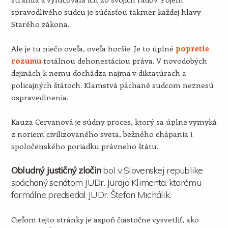
spravodlivého sudcu je súčasťou takmer každej hlavy
Starého zákona.
Ale je tu niečo oveľa, oveľa horšie. Je to úplné
popretie
rozumu
totálnou dehonestáciou práva. V novodobých
dejinách k nemu dochádza najmä v diktatúrach a
policajných štátoch. Klamstvá páchané sudcom neznesú
ospravedlnenia.
Kauza Cervanová je súdny proces, ktorý sa úplne vymyká
z noriem civilizovaného sveta, bežného chápania i
spoločenského poriadku právneho štátu.
Obludný justičný zločin
bol v Slovenskej republike
spáchaný senátom JUDr. Juraja Klimenta, ktorému
formálne predsedal JUDr. Štefan Michálik.
Cieľom tejto stránky je aspoň čiastočne vysvetliť, ako