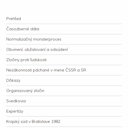
kauzacervanova.sk
Najdlhšie trvajúci, dodnes nevyjasnený súdny proces v dejnách slovenskej
Navigation
justície
Skip to content
Prehľad
Časozberné dáta
Normalizačný monsterproces
Obvinení, obžalovaní a odsúdení
Zločiny proti ľudskosti
Nezákonnosti páchané v mene ČSSR a SR
Dôkazy
Organizovaný zločin
Svedkovia
Expertízy
Krajský súd v Bratislave 1982