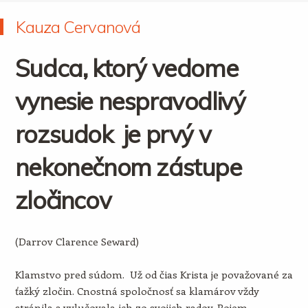
Kauza Cervanová
Sudca, ktorý vedome
vynesie nespravodlivý
rozsudok je prvý v
nekonečnom zástupe
zločincov
(Darrov Clarence Seward)
Klamstvo pred súdom. Už od čias Krista je považované za
ťažký zločin. Cnostná spoločnosť sa klamárov vždy
stránila a vylučovala ich zo svojich radov. Pojem