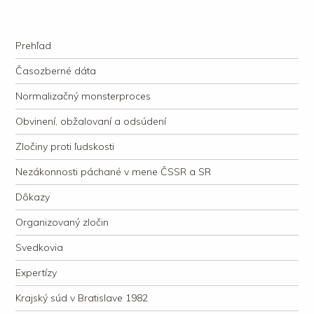
kauzacervanova.sk
Najdlhšie trvajúci, dodnes nevyjasnený súdny proces v dejnách slovenskej
Navigation
justície
Skip to content
Prehľad
Časozberné dáta
Normalizačný monsterproces
Obvinení, obžalovaní a odsúdení
Zločiny proti ľudskosti
Nezákonnosti páchané v mene ČSSR a SR
Dôkazy
Organizovaný zločin
Svedkovia
Expertízy
Krajský súd v Bratislave 1982