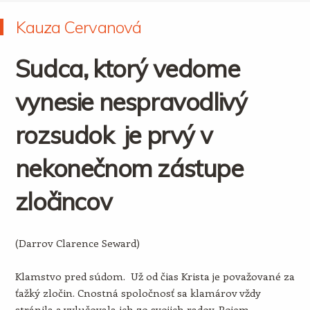
Kauza Cervanová
Sudca, ktorý vedome
vynesie nespravodlivý
rozsudok je prvý v
nekonečnom zástupe
zločincov
(Darrov Clarence Seward)
Klamstvo pred súdom. Už od čias Krista je považované za
ťažký zločin. Cnostná spoločnosť sa klamárov vždy
stránila a vylučovala ich zo svojich radov. Pojem