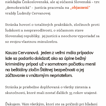
niekdajšia Československá, ale aj súčasná Slovenská – tzv.
„demokratická“ - justícia pracovala na
„objasnení“
vraždy Ľudmily Cervanovej.
Stránka hovorí o totalitných praktikách, zločinoch proti
ľudskosti a nespravodlivosti, o súčasnom stave
Slovenskej republiky, jej justícii a neochote vyporiadať sa
so svojou vlastnou minulosťou.
Kauza Cervanová. Jeden z veľmi mála prípadov
kde sa podarilo dokázať, ako sa úplne bežný
kriminálny prípad už v samotnom počiatku menil
na beštiálny zločin Štátnej bezpečnosti a jej
zúčtovanie s vnútorným nepriateľom.
Stránka je priebežne doplňovaná o všetky zistenia a
skutočnosti, ktoré mali zostať ďalších 35 rokov utajené.
Ďakujem. Vám všetkým, ktorí ste sa pričinili pri hľadaní