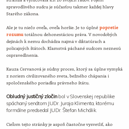
spravodlivého sudcu je súčasťou takmer každej hlavy
Starého zákona.
Ale je tu niečo oveľa, oveľa horšie. Je to úplné
popretie
rozumu
totálnou dehonestáciou práva. V novodobých
dejinách k nemu dochádza najmä v diktatúrach a
policajných štátoch. Klamstvá páchané sudcom neznesú
ospravedlnenia.
Kauza Cervanová je súdny proces, ktorý sa úplne vymyká
z noriem civilizovaného sveta, bežného chápania i
spoločenského poriadku právneho štátu.
Obludný justičný zločin
bol v Slovenskej republike
spáchaný senátom JUDr. Juraja Klimenta, ktorému
formálne predsedal JUDr. Štefan Michálik.
Cieľom tejto stránky je aspoň čiastočne vysvetliť, ako