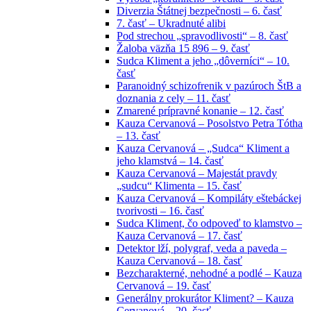
Diverzia Štátnej bezpečnosti – 6. časť
7. časť – Ukradnuté alibi
Pod strechou „spravodlivosti“ – 8. časť
Žaloba väzňa 15 896 – 9. časť
Sudca Kliment a jeho „dôverníci“ – 10.
časť
Paranoidný schizofrenik v pazúroch ŠtB a
doznania z cely – 11. časť
Zmarené prípravné konanie – 12. časť
Kauza Cervanová – Posolstvo Petra Tótha
– 13. časť
Kauza Cervanová – „Sudca“ Kliment a
jeho klamstvá – 14. časť
Kauza Cervanová – Majestát pravdy
„sudcu“ Klimenta – 15. časť
Kauza Cervanová – Kompiláty eštebáckej
tvorivosti – 16. časť
Sudca Kliment, čo odpoveď to klamstvo –
Kauza Cervanová – 17. časť
Detektor lží, polygraf, veda a paveda –
Kauza Cervanová – 18. časť
Bezcharakterné, nehodné a podlé – Kauza
Cervanová – 19. časť
Generálny prokurátor Kliment? – Kauza
Cervanová – 20. časť