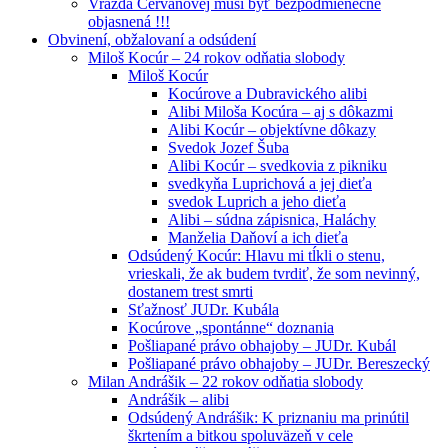
Vražda Cervanovej musí byť bezpodmienečne
objasnená !!!
Obvinení, obžalovaní a odsúdení
Miloš Kocúr – 24 rokov odňatia slobody
Miloš Kocúr
Kocúrove a Dubravického alibi
Alibi Miloša Kocúra – aj s dôkazmi
Alibi Kocúr – objektívne dôkazy
Svedok Jozef Šuba
Alibi Kocúr – svedkovia z pikniku
svedkyňa Luprichová a jej dieťa
svedok Luprich a jeho dieťa
Alibi – súdna zápisnica, Haláchy
Manželia Daňoví a ich dieťa
Odsúdený Kocúr: Hlavu mi tĺkli o stenu,
vrieskali, že ak budem tvrdiť, že som nevinný,
dostanem trest smrti
Sťažnosť JUDr. Kubála
Kocúrove „spontánne“ doznania
Pošliapané právo obhajoby – JUDr. Kubál
Pošliapané právo obhajoby – JUDr. Bereszecký
Milan Andrášik – 22 rokov odňatia slobody
Andrášik – alibi
Odsúdený Andrášik: K priznaniu ma prinútil
škrtením a bitkou spoluväzeň v cele