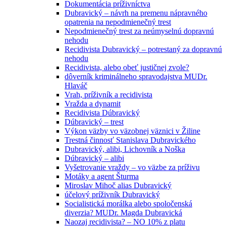
Dokumentácia príživníctva
Dubravický – návrh na premenu nápravného
opatrenia na nepodmienečný trest
Nepodmienečný trest za neúmyselnú dopravnú
nehodu
Recidivista Dubravický – potrestaný za dopravnú
nehodu
Recidivista, alebo obeť justičnej zvole?
dôverník kriminálneho spravodajstva MUDr.
Hlaváč
Vrah, príživník a recidivista
Vražda a dynamit
Recidivista Dúbravický
Dúbravický – trest
Výkon väzby vo väzobnej väznici v Žiline
Trestná činnosť Stanislava Dubravického
Dubravický, alibi, Lichovník a Noška
Dúbravický – alibi
Vyšetrovanie vraždy – vo väzbe za príživu
Motáky a agent Šturma
Miroslav Mihoč alias Dubravický
účelový príživník Dubravický
Socialistická morálka alebo spoločenská
diverzia? MUDr. Magda Dubravická
Naozaj recidivista? – NO 10% z platu