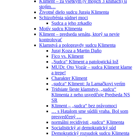
Kliment – za všetkým (v mojich 3 knihách) si
stojím…
Životné dielo sudcu Juraja Klimenta
Schizofrénia súdnej moci
Sudca a jeho zrkadlo
Motív sudcu Klimenta
Kliment – predseda senátu, ktorý sa nevie
kontrolovať
Klamstvá a polopravdy sudcu Klimenta
Juraj Koza a Martin Daňo
Fico vs. Kliment
„Sudca“ Kliment a patologická lož
MUDr. Oto Vozár – sudca Kliment klame
a trepe!
Charakter Kliment
„sudca“ Kliment: Ja Lamačkovi verím
Tridsiate šieste klamstvo, „sudcu“
Klimenta z neho usvedčuje Predseda NS
SR
Kliment – „sudca“ bez právomoci
… s Hatalom sme súdili vraha. Bol som
presvedčený …
normálni recidivisti „sudcu“ Klimenta
Socialistický aj demokratický súd
Demokratický rozsudok sudcu Klimenta