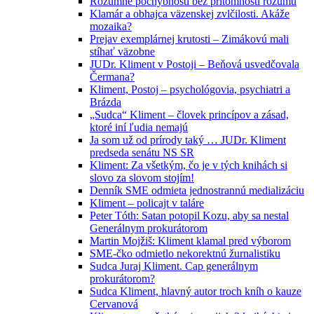
Rozumné pochybnosti bez prítomnosti rozumu
Klamár a obhajca väzenskej zvlčilosti. Akáže
mozaika?
Prejav exemplárnej krutosti – Zimákovú mali
stíhať väzobne
JUDr. Kliment v Postoji – Beňová usvedčovala
Čermana?
Kliment, Postoj – psychológovia, psychiatri a
Brázda
„Sudca“ Kliment – človek princípov a zásad,
ktoré iní ľudia nemajú
Ja som už od prírody taký … JUDr. Kliment
predseda senátu NS SR
Kliment: Za všetkým, čo je v tých knihách si
slovo za slovom stojím!
Denník SME odmieta jednostrannú medializáciu
Kliment – policajt v taláre
Peter Tóth: Satan potopil Kozu, aby sa nestal
Generálnym prokurátorom
Martin Mojžiš: Kliment klamal pred výborom
SME-čko odmietlo nekorektnú žurnalistiku
Sudca Juraj Kliment. Cap generálnym
prokurátorom?
Sudca Kliment, hlavný autor troch kníh o kauze
Cervanová