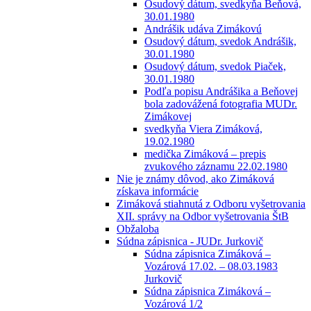
Osudový dátum, svedkyňa Beňová,
30.01.1980
Andrášik udáva Zimákovú
Osudový dátum, svedok Andrášik,
30.01.1980
Osudový dátum, svedok Piaček,
30.01.1980
Podľa popisu Andrášika a Beňovej
bola zadovážená fotografia MUDr.
Zimákovej
svedkyňa Viera Zimáková,
19.02.1980
medička Zimáková – prepis
zvukového záznamu 22.02.1980
Nie je známy dôvod, ako Zimáková
získava informácie
Zimáková stiahnutá z Odboru vyšetrovania
XII. správy na Odbor vyšetrovania ŠtB
Obžaloba
Súdna zápisnica - JUDr. Jurkovič
Súdna zápisnica Zimáková –
Vozárová 17.02. – 08.03.1983
Jurkovič
Súdna zápisnica Zimáková –
Vozárová 1/2