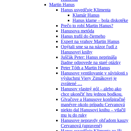
Martin Hanus
Hanus usvedčuje Klimenta
Klamár Hanus
Hanus klame – bola diskotéke
Prečo to robí Martin Hanus?
Hanusova metóda
Hanus trafil do čierneho
Expert na vrahov Martin Hanus
Opýtali sme sa na názor ľudí z
Hanusovej knihy
Juščák Peter: Hanus neprináša
žiadne odpovede na staré otázky
Peter Tóth a Martin Hanus
Hanusove ventilovanie v súvislosti s
výsluchmi Viery Zimákovej je
zvrátené …
Hanusov vlastný gól – alebo ako
chce ukončiť hru jednou bodkou.
Glvačove a Hanusove konšpiračné
manévre okolo prípadu Cervanová
niekto dal Hanusovi knihu – vtlačil
mu ju do ruky
Hanusove nepravdy ohľadom kauzy
Cervanová (upravené)
Hanus usvedčuje Klimenta zo lži