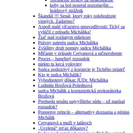
keby sa bol pozeral pozornejšie…
hrádzový strážnik
Škandál !!! Senát, ktorý roky oslobodzuje
vinných. Zadarmo?
Aspoň malé víťazstvo spravodlivosti: Tichý sa
vylúčil z prípadu Michálika!
Žiaľ nad rozliatym mliekom
Právny suterén sudcu Michálika
Zvláštny druh pomsty sudcu Michálika
Mlčanie v prípade Cervanová a ničnerobenie
Proces – hanebný rozsudok
niekto tu kecá voloviny
Sudca podozrivý z korupcie je Tichého priateľ
Kto je sudca Michálik?
Vyhodnotený dôkaz JUDr. Michálika
Ludmila Brožová-Polednová
sudca Michálik a komunistická prokurátorka
Brožová
Predseda senátu najvyššieho súdu – už napísal
rozsudok?
Popperov princíp – alternatívy doznania a génius
Michálik
Cervanová a muži v talároch
„Ucelená“ reťaz dôkazov?