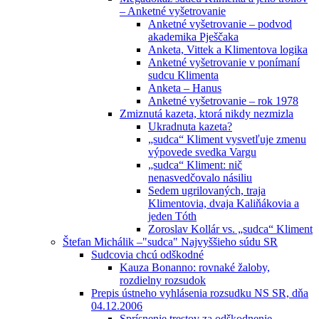
– Anketné vyšetrovanie
Anketné vyšetrovanie – podvod
akademika Pješčaka
Anketa, Vittek a Klimentova logika
Anketné vyšetrovanie v ponímaní
sudcu Klimenta
Anketa – Hanus
Anketné vyšetrovanie – rok 1978
Zmiznutá kazeta, ktorá nikdy nezmizla
Ukradnuta kazeta?
„sudca“ Kliment vysvetľuje zmenu
výpovede svedka Vargu
„sudca“ Kliment: nič
nenasvedčovalo násiliu
Sedem ugrilovaných, traja
Klimentovia, dvaja Kaliňákovia a
jeden Tóth
Zoroslav Kollár vs. „sudca“ Kliment
Štefan Michálik –"sudca" Najvyššieho súdu SR
Sudcovia chcú odškodné
Kauza Bonanno: rovnaké žaloby,
rozdielny rozsudok
Prepis ústneho vyhlásenia rozsudku NS SR, dňa
04.12.2006
Sprísnenie trestov za odškodnenie