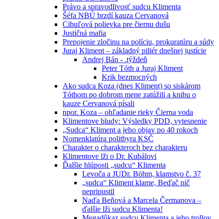
Právo a spravodlivosť sudcu Klimenta
Šéfa NBÚ brzdí kauza Cervanová
Cibuľová polievka pre čiernu dušu
Justičná mafia
Prepojenie zločinu na políciu, prokuratúru a súdy
Juraj Kliment – základný piliér dnešnej justície
Andrej Bán - .týždeň
Peter Tóth a Juraj Kliment
Krik bezmocných
Ako sudca Koza (dnes Kliment) so siskárom
Tóthom po dobrom mene zatúžili a knihu o
kauze Cervanová písali
npor. Koza – ohľadanie rieky Čierna voda
Klimentove bludy: Výsledky PDD, vytesnenie
„Sudca“ Kliment a jeho objav po 40 rokoch
Nomenklatúra politbyra KSČ
Charakter o charakteroch bez charakteru
Klimentove lži o Dr. Kubálovi
Ďalšie hlúposti „sudcu“ Klimenta
Levoča a JUDr. Böhm, klamstvo č. 37
„sudca“ Kliment klame, Beďač nič
nepripustil
Naďa Beňová a Marcela Čermanova –
ďalšie lži sudcu Klimenta!
Megadôkaz sudcu Klimenta a jeho trollov