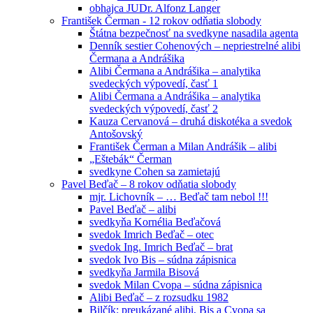
obhajca JUDr. Alfonz Langer
František Čerman - 12 rokov odňatia slobody
Štátna bezpečnosť na svedkyne nasadila agenta
Denník sestier Cohenových – nepriestrelné alibi
Čermana a Andrášika
Alibi Čermana a Andrášika – analytika
svedeckých výpovedí, časť 1
Alibi Čermana a Andrášika – analytika
svedeckých výpovedí, časť 2
Kauza Cervanová – druhá diskotéka a svedok
Antošovský
František Čerman a Milan Andrášik – alibi
„Eštebák“ Čerman
svedkyne Cohen sa zamietajú
Pavel Beďač – 8 rokov odňatia slobody
mjr. Lichovník – … Beďač tam nebol !!!
Pavel Beďač – alibi
svedkyňa Kornélia Beďačová
svedok Imrich Beďač – otec
svedok Ing. Imrich Beďač – brat
svedok Ivo Bis – súdna zápisnica
svedkyňa Jarmila Bisová
svedok Milan Cvopa – súdna zápisnica
Alibi Beďač – z rozsudku 1982
Bilčík: preukázané alibi, Bis a Cvopa sa