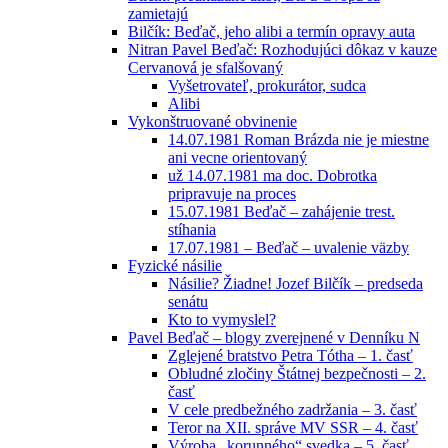
zamietajú
Bilčík: Beďač, jeho alibi a termín opravy auta
Nitran Pavel Beďač: Rozhodujúci dôkaz v kauze
Cervanová je sfalšovaný
Vyšetrovateľ, prokurátor, sudca
Alibi
Vykonštruované obvinenie
14.07.1981 Roman Brázda nie je miestne
ani vecne orientovaný
už 14.07.1981 ma doc. Dobrotka
pripravuje na proces
15.07.1981 Beďač – zahájenie trest.
stíhania
17.07.1981 – Beďač – uvalenie väzby
Fyzické násilie
Násilie? Žiadne! Jozef Bilčík – predseda
senátu
Kto to vymyslel?
Pavel Beďač – blogy zverejnené v Denníku N
Zglejené bratstvo Petra Tótha – 1. časť
Obludné zločiny Štátnej bezpečnosti – 2.
časť
V cele predbežného zadržania – 3. časť
Teror na XII. správe MV SSR – 4. časť
Výroba „korunného“ svedka – 5. časť