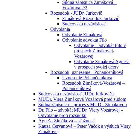
Súdna zápisnica Zimáková –
Vozárová 2/2
Rozsudok - JUDr. Jurkovič
Zimáková Rozsudok Jurkovič
Sudcovská nezávislosť
Odvolania
Odvolanie Zimáková
Odvolanie advokát Filo
Odvolanie – advokát Filo v
prospech Zimákovej-
Vozárovej
Odvolanie Zimáková Agneša
v prospech svojej dcéry
Rozsudok, uznesenie - Pohančeníková
Uznesenie Pohančeníková
Rozsudok Zimáková-Vozárová –
Pohančeníková
Sudcovská nezávislosť JUDr. Jurkoviča
MUDr. Viera Zimáková Vozárová pred súdom
Súdna zápisnica – proces s MUDr. Zimákovou
Dr. Filo – advokát MUDr. Viery Vozárovej –
Odvolanie proti rozsudku
Agneša Zimáková – sťažnosť
Kauza Cervanová – Peter Vačok a výsluch Viery
Zimákovej