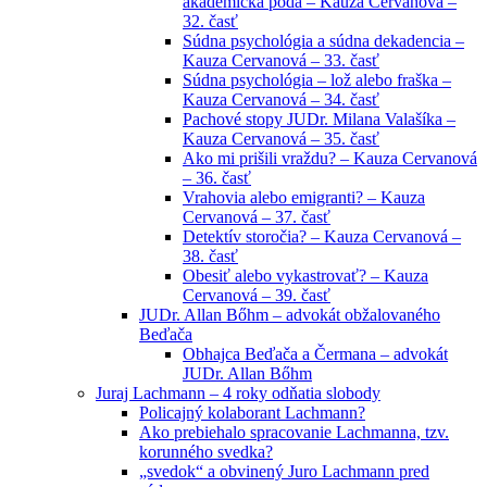
akademická pôda – Kauza Cervanová –
32. časť
Súdna psychológia a súdna dekadencia –
Kauza Cervanová – 33. časť
Súdna psychológia – lož alebo fraška –
Kauza Cervanová – 34. časť
Pachové stopy JUDr. Milana Valašíka –
Kauza Cervanová – 35. časť
Ako mi prišili vraždu? – Kauza Cervanová
– 36. časť
Vrahovia alebo emigranti? – Kauza
Cervanová – 37. časť
Detektív storočia? – Kauza Cervanová –
38. časť
Obesiť alebo vykastrovať? – Kauza
Cervanová – 39. časť
JUDr. Allan Bőhm – advokát obžalovaného
Beďača
Obhajca Beďača a Čermana – advokát
JUDr. Allan Bőhm
Juraj Lachmann – 4 roky odňatia slobody
Policajný kolaborant Lachmann?
Ako prebiehalo spracovanie Lachmanna, tzv.
korunného svedka?
„svedok“ a obvinený Juro Lachmann pred