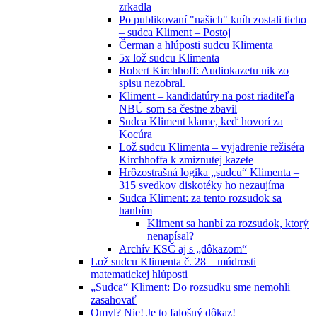
zrkadla
Po publikovaní "našich" kníh zostali ticho
– sudca Kliment – Postoj
Čerman a hlúposti sudcu Klimenta
5x lož sudcu Klimenta
Robert Kirchhoff: Audiokazetu nik zo
spisu nezobral.
Kliment – kandidatúry na post riaditeľa
NBÚ som sa čestne zbavil
Sudca Kliment klame, keď hovorí za
Kocúra
Lož sudcu Klimenta – vyjadrenie režiséra
Kirchhoffa k zmiznutej kazete
Hrôzostrašná logika „sudcu“ Klimenta –
315 svedkov diskotéky ho nezaujíma
Sudca Kliment: za tento rozsudok sa
hanbím
Kliment sa hanbí za rozsudok, ktorý
nenapísal?
Archív KSČ aj s „dôkazom“
Lož sudcu Klimenta č. 28 – múdrosti
matematickej hlúposti
„Sudca“ Kliment: Do rozsudku sme nemohli
zasahovať
Omyl? Nie! Je to falošný dôkaz!