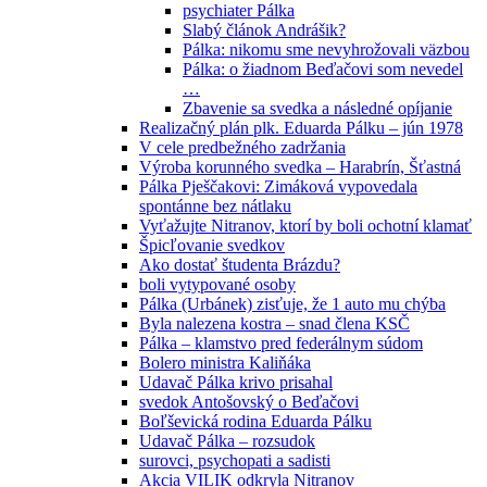
psychiater Pálka
Slabý článok Andrášik?
Pálka: nikomu sme nevyhrožovali väzbou
Pálka: o žiadnom Beďačovi som nevedel
…
Zbavenie sa svedka a následné opíjanie
Realizačný plán plk. Eduarda Pálku – jún 1978
V cele predbežného zadržania
Výroba korunného svedka – Harabrín, Šťastná
Pálka Pješčakovi: Zimáková vypovedala
spontánne bez nátlaku
Vyťažujte Nitranov, ktorí by boli ochotní klamať
Špicľovanie svedkov
Ako dostať študenta Brázdu?
boli vytypované osoby
Pálka (Urbánek) zisťuje, že 1 auto mu chýba
Byla nalezena kostra – snad člena KSČ
Pálka – klamstvo pred federálnym súdom
Bolero ministra Kaliňáka
Udavač Pálka krivo prisahal
svedok Antošovský o Beďačovi
Boľševická rodina Eduarda Pálku
Udavač Pálka – rozsudok
surovci, psychopati a sadisti
Akcia VILIK odkryla Nitranov