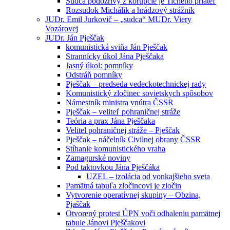
Sudca podozrivý z korupcie je Tichého priateľ
Rozsudok Michálik a hrádzový strážnik
JUDr. Emil Jurkovič – „sudca“ MUDr. Viery
Vozárovej
JUDr. Ján Pješčak
komunistická sviňa Ján Pješčak
Strannícky úkol Jána Pješčaka
Jasný úkol: pomníky
Odstráň pomníky
Pješčak – predseda vedeckotechnickej rady
Komunistický zločinec sovietskych spôsobov
Námestník ministra vnútra ČSSR
Pješčak – veliteľ pohraničnej stráže
Teória a prax Jána Pješčaka
Velitel pohraničnej stráže – Pješčak
Pješčak – náčelník Civilnej obrany ČSSR
Stíhanie komunistického vraha
Zamagurské noviny
Pod taktovkou Jána Pješčáka
UZEL – izolácia od vonkajšieho sveta
Pamätná tabuľa zločincovi je zločin
Vytvorenie operatívnej skupiny – Obzina,
Pjaščak
Otvorený protest ÚPN voči odhaleniu pamätnej
tabule Jánovi Pješčakovi