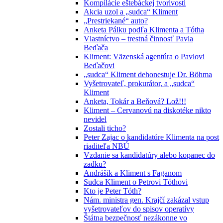
Kompilácie eštebáckej tvorivosti
Akcia uzol a „sudca“ Kliment
„Prestriekané“ auto?
Anketa Pálku podľa Klimenta a Tótha
Vlastníctvo – trestná činnosť Pavla
Beďača
Kliment: Väzenská agentúra o Pavlovi
Beďačovi
„sudca“ Kliment dehonestuje Dr. Böhma
Vyšetrovateľ, prokurátor, a „sudca“
Kliment
Anketa, Tokár a Beňová? Lož!!!
Kliment – Cervanovú na diskotéke nikto
nevidel
Zostali ticho?
Peter Zajac o kandidatúre Klimenta na post
riaditeľa NBÚ
Vzdanie sa kandidatúry alebo kopanec do
zadku?
Andrášik a Kliment s Faganom
Sudca Kliment o Petrovi Tóthovi
Kto je Peter Tóth?
Nám. ministra gen. Krajčí zakázal vstup
vyšetrovateľov do spisov operatívy
Štátna bezpečnosť nezákonne vo