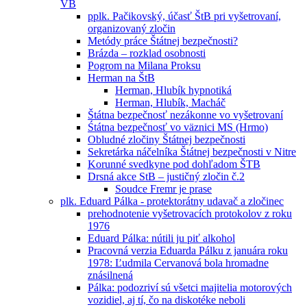
VB
pplk. Pačikovský, účasť ŠtB pri vyšetrovaní,
organizovaný zločin
Metódy práce Štátnej bezpečnosti?
Brázda – rozklad osobnosti
Pogrom na Milana Proksu
Herman na ŠtB
Herman, Hlubík hypnotiká
Herman, Hlubík, Macháč
Štátna bezpečnosť nezákonne vo vyšetrovaní
Śtátna bezpečnosť vo väznici MS (Hrmo)
Obludné zločiny Štátnej bezpečnosti
Sekretárka náčelníka Štátnej bezpečnosti v Nitre
Korunné svedkyne pod dohľadom ŠTB
Drsná akce StB – justičný zločin č.2
Soudce Fremr je prase
plk. Eduard Pálka - protektorátny udavač a zločinec
prehodnotenie vyšetrovacích protokolov z roku
1976
Eduard Pálka: nútili ju piť alkohol
Pracovná verzia Eduarda Pálku z januára roku
1978: Ľudmila Cervanová bola hromadne
znásilnená
Pálka: podozriví sú všetci majitelia motorových
vozidiel, aj tí, čo na diskotéke neboli