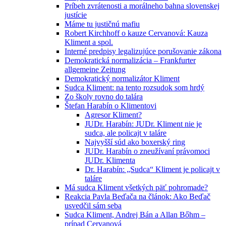
Príbeh zvrátenosti a morálneho bahna slovenskej
justície
Máme tu justičnú mafiu
Robert Kirchhoff o kauze Cervanová: Kauza
Kliment a spol.
Interné predpisy legalizujúce porušovanie zákona
Demokratická normalizácia – Frankfurter
allgemeine Zeitung
Demokratický normalizátor Kliment
Sudca Kliment: na tento rozsudok som hrdý
Zo školy rovno do talára
Štefan Harabín o Klimentovi
Agresor Kliment?
JUDr. Harabín: JUDr. Kliment nie je
sudca, ale policajt v taláre
Najvyšší súd ako boxerský ring
JUDr. Harabín o zneužívaní právomoci
JUDr. Klimenta
Dr. Harabín: „Sudca“ Kliment je policajt v
taláre
Má sudca Kliment všetkých päť pohromade?
Reakcia Pavla Beďača na článok: Ako Beďač
usvedčil sám seba
Sudca Kliment, Andrej Bán a Allan Bőhm –
prípad Cervanová