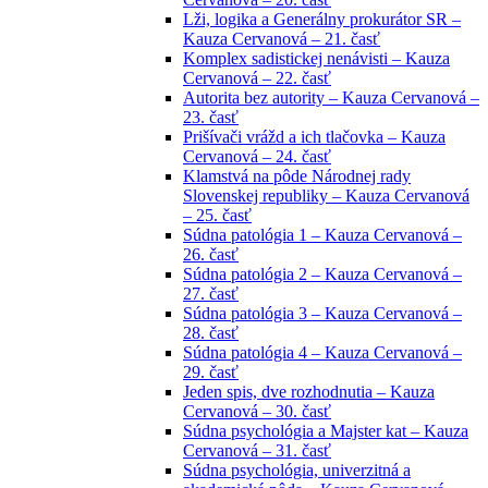
Lži, logika a Generálny prokurátor SR –
Kauza Cervanová – 21. časť
Komplex sadistickej nenávisti – Kauza
Cervanová – 22. časť
Autorita bez autority – Kauza Cervanová –
23. časť
Prišívači vrážd a ich tlačovka – Kauza
Cervanová – 24. časť
Klamstvá na pôde Národnej rady
Slovenskej republiky – Kauza Cervanová
– 25. časť
Súdna patológia 1 – Kauza Cervanová –
26. časť
Súdna patológia 2 – Kauza Cervanová –
27. časť
Súdna patológia 3 – Kauza Cervanová –
28. časť
Súdna patológia 4 – Kauza Cervanová –
29. časť
Jeden spis, dve rozhodnutia – Kauza
Cervanová – 30. časť
Súdna psychológia a Majster kat – Kauza
Cervanová – 31. časť
Súdna psychológia, univerzitná a