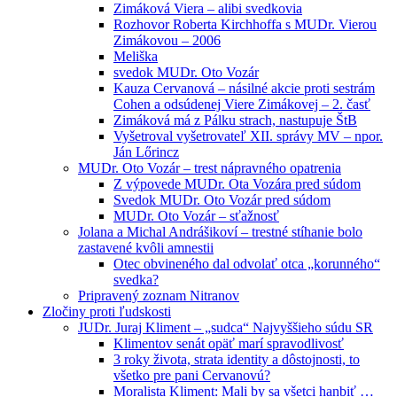
Zimáková Viera – alibi svedkovia
Rozhovor Roberta Kirchhoffa s MUDr. Vierou
Zimákovou – 2006
Meliška
svedok MUDr. Oto Vozár
Kauza Cervanová – násilné akcie proti sestrám
Cohen a odsúdenej Viere Zimákovej – 2. časť
Zimáková má z Pálku strach, nastupuje ŠtB
Vyšetroval vyšetrovateľ XII. správy MV – npor.
Ján Lőrincz
MUDr. Oto Vozár – trest nápravného opatrenia
Z výpovede MUDr. Ota Vozára pred súdom
Svedok MUDr. Oto Vozár pred súdom
MUDr. Oto Vozár – sťažnosť
Jolana a Michal Andrášikoví – trestné stíhanie bolo
zastavené kvôli amnestii
Otec obvineného dal odvolať otca „korunného“
svedka?
Pripravený zoznam Nitranov
Zločiny proti ľudskosti
JUDr. Juraj Kliment – „sudca“ Najvyššieho súdu SR
Klimentov senát opäť marí spravodlivosť
3 roky života, strata identity a dôstojnosti, to
všetko pre pani Cervanovú?
Moralista Kliment: Mali by sa všetci hanbiť …