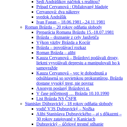
Sedí Andrášikov náčrtok s realitou?
Prípad Cervanová : Obžalovaný hladuje
Cervanová: dva nákresy
svedok Andrášik
Ivan Fagan – 18.06.1981.-.24.11.1981
Roman Brázda – 20 rokov odňatia slobody
Preparácia Romana Brázdu 15.-18.07.1981
Brázda – doznanie z cely Janžetiča
Výkon väzby Brázda a Kocúr
Brázda – povolávací rozkaz
Roman Brázda – alibi
Kauza Cervanová – Brázdovi podávali drogy,
liekmi vyvolávali depresiu a manipulovali ho k
samovražde
Kauza Cervanová – vec je dohodnutá a
odsúhlasená so sovietskou prokuratúrou, Brázda
dostane vysoký trest, nie povraz
Anonym poslaný Brázdovi st.
V čase príčetnosti … Brázda 10.10.1990
List Brázda NS ČSFR
Stanislav Dúbravický - 18 rokov odňatia slobody
vodič V3S Dubravický – Nožka
Alibi Stanislava Dubravického – aj s dôkazmi –
30 rokov zatajované v Kaniciach
Dubravický – účelové trestné stíhanie