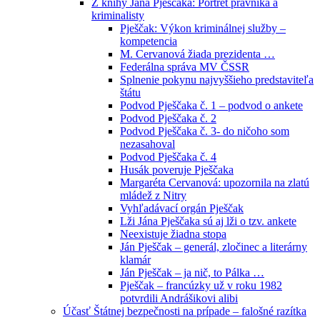
Z knihy Jána Pješčaka: Portrét právníka a
kriminalisty
Pješčak: Výkon kriminálnej služby –
kompetencia
M. Cervanová žiada prezidenta …
Federálna správa MV ČSSR
Splnenie pokynu najvyššieho predstaviteľa
štátu
Podvod Pješčaka č. 1 – podvod o ankete
Podvod Pješčaka č. 2
Podvod Pješčaka č. 3- do ničoho som
nezasahoval
Podvod Pješčaka č. 4
Husák poveruje Pješčaka
Margaréta Cervanová: upozornila na zlatú
mládež z Nitry
Vyhľadávací orgán Pješčak
Lži Jána Pješčaka sú aj lži o tzv. ankete
Neexistuje žiadna stopa
Ján Pješčak – generál, zločinec a literárny
klamár
Ján Pješčak – ja nič, to Pálka …
Pješčak – francúzky už v roku 1982
potvrdili Andrášikovi alibi
Účasť Štátnej bezpečnosti na prípade – falošné razítka