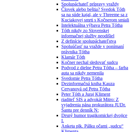
Spolupáchateľ prípravy vraždy
Človek alebo beštia? Svedok Tóth
sa na súde kajal, ale v Threeme sa z
Kuciakovej smrti s Kočnerom smiali
Intelektuálna výbava Petra Tótha
Tóth nikdy zo Slovenskej
informačnej služby neodišiel
Z definície spolupáchateľstva
Spoluúčasť na vražde v ponímaní
právnika Tótha
Klamár Tóth
Kočner nechal sledovať sudcu
Podvod z dielne Petra Tótha – farba
auta sa nikdy nemenila
Svedomie Petra Tótha
Dezinformačná kniha Kauza
Cervanová od Petra Tótha
Peter Tóth a Juraj Kliment
riaditeľ SIS a advokát Mitro: Z
vyjadrenia pána prokurátora JUDr.
Šantu pre denník N:
Drsný humor tragikomickej dvojice
I.
Anketa plk. Pálku očami „sudcu“
Klimenta