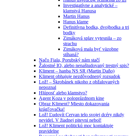
Investigatívne a analytické –
klamstvá Hanusa
Martin Hanus
Hanus klame
Definitívna bodka, dvojbodka a tri
bodky
Zimáková splav vytesnila – zo
strachu
Zimáková mala byť väzobne
stíhaná?
Načo Fiala, Porubský nám stačí
Žalostné IQ, alebo nenaštudovaný trestný spis?
Kliment – hanba NS SR (Martin Daňo)
Kliment obhajuje nezdôvodnený rozsudok
Lož! – Škrobánek nikoho z obžalovaných
nepoznal
Hlúposť alebo klamstvo?
Agent Koza v poloprázdnom kine
Obraz Kliment? Miesto dokazovania
krágľovačka!
Lož! Ľudovít Cervan telo svojej dcéry nikdy
nevidel. V žiadnej pitevni nebol!
Lož! Kliment politickú moc kontaktuje
pravidelne