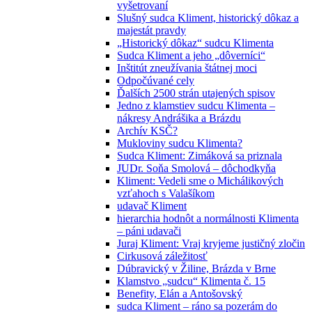
vyšetrovaní
Slušný sudca Kliment, historický dôkaz a
majestát pravdy
„Historický dôkaz“ sudcu Klimenta
Sudca Kliment a jeho „dôverníci“
Inštitút zneužívania štátnej moci
Odpočúvané cely
Ďalších 2500 strán utajených spisov
Jedno z klamstiev sudcu Klimenta –
nákresy Andrášika a Brázdu
Archív KSČ?
Mukloviny sudcu Klimenta?
Sudca Kliment: Zimáková sa priznala
JUDr. Soňa Smolová – dôchodkyňa
Kliment: Vedeli sme o Michálikových
vzťahoch s Valašíkom
udavač Kliment
hierarchia hodnôt a normálnosti Klimenta
– páni udavači
Juraj Kliment: Vraj kryjeme justičný zločin
Cirkusová záležitosť
Dúbravický v Žiline, Brázda v Brne
Klamstvo „sudcu“ Klimenta č. 15
Benefity, Elán a Antošovský
sudca Kliment – ráno sa pozerám do