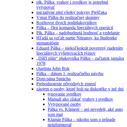
plk. Pálka: vrahov i svedkov je potrebné
vytypovať
iniciatívne plní všetky pokyny Pješčaka
Vstup Pálku do realizačnej skupiny
Rozhovor dvoch podplukovníkov
Pálka – člen komanda špeciálnych operácií
Plk. Pálka – nadobudnutá hodnosť a vzdelanie
Hľadá sa vzťah partie Nitranov, ku študentke
stomatológie
Eduard Pálka – niekoľkokrát poverený riadením
špeciálnych vyšetrovacích týmov
„Dílčí plán“ plukovníka Pálku – začiatok januára
1978
chartista John Bok
Pálka – dátum 1. realizačného návrhu
Dom pána Simicha
Prehodnotenie pôvodných zistení
záujem o osoby, ktoré boli na diskotéke v iné dni
typovanie svedkov
Manuál ako získať vrahov i svedkov
Vytypované osoby
Pálka vs. Kliment – ani nevedeli, aké auto
som mal
Klamár Pálka – nikoho som o prípade
neinformoval