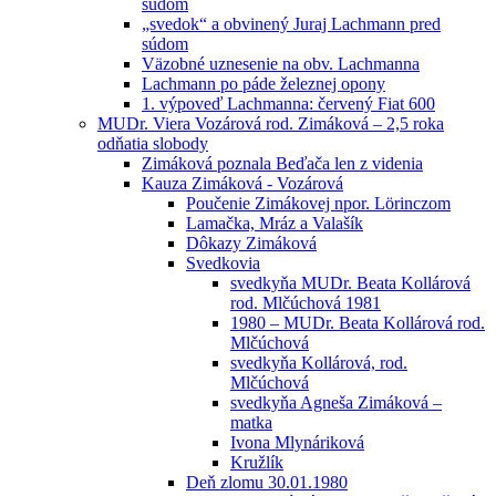
súdom
„svedok“ a obvinený Juraj Lachmann pred
súdom
Väzobné uznesenie na obv. Lachmanna
Lachmann po páde železnej opony
1. výpoveď Lachmanna: červený Fiat 600
MUDr. Viera Vozárová rod. Zimáková – 2,5 roka
odňatia slobody
Zimáková poznala Beďača len z videnia
Kauza Zimáková - Vozárová
Poučenie Zimákovej npor. Lörinczom
Lamačka, Mráz a Valašík
Dôkazy Zimáková
Svedkovia
svedkyňa MUDr. Beata Kollárová
rod. Mlčúchová 1981
1980 – MUDr. Beata Kollárová rod.
Mlčúchová
svedkyňa Kollárová, rod.
Mlčúchová
svedkyňa Agneša Zimáková –
matka
Ivona Mlynáriková
Kružlík
Deň zlomu 30.01.1980