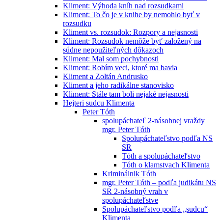
Kliment: Výhoda kníh nad rozsudkami
Kliment: To čo je v knihe by nemohlo byť v
rozsudku
Kliment vs. rozsudok: Rozpory a nejasnosti
Kliment: Rozsudok nemôže byť založený na
súdne nepoužiteľných dôkazoch
Kliment: Mal som pochybnosti
Kliment: Robím veci, ktoré ma bavia
Kliment a Zoltán Andrusko
Kliment a jeho radikálne stanovisko
Kliment: Stále tam boli nejaké nejasnosti
Hejteri sudcu Klimenta
Peter Tóth
spolupáchateľ 2-násobnej vraždy
mgr. Peter Tóth
Spolupáchateľstvo podľa NS
SR
Tóth a spolupáchateľstvo
Tóth o klamstvach Klimenta
Kriminálnik Tóth
mgr. Peter Tóth – podľa judikátu NS
SR 2-násobný vrah v
spolupáchateľstve
Spolupáchateľstvo podľa „sudcu“
Klimenta