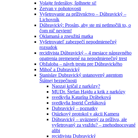
Volajte federálov, šplhnete si!
Zervan v pohotovosti
Vyšetrovanie za príživníctvo – Dúbravický –
Lichovník
Dúbravický: Prosím, aby ste mi netlmočili to, o
čom nič neviem!
Oklamaná a zneužitá matka
Vyšetrovateľ zabezpečí nepodmienečný
rozsudok
recidivista Dúbravický – 4 mesiace nápravného
opatrenia premenené na nepodmienečný trest
Obžaloba – návrh trestu pre Dúbravického
Mihoč a Dubravický
Stanislav Dubravický ustanovený agentom
Štátnej bezpečnosti
Naozaj kričal z narkózy?
MUDr. Štefan Hajdu a krik z narkózy
svedkyňa Katarína Drábeková
svedkyňa Ingrid Čerňáková
Dubravický – poznatky
Otázkový protokol v akcii Kamera
Dúbravický – uväznený za príživu, ale
vyšetrovaný za vraždu? – znehodnocované
alibi
recidivista Dubravický