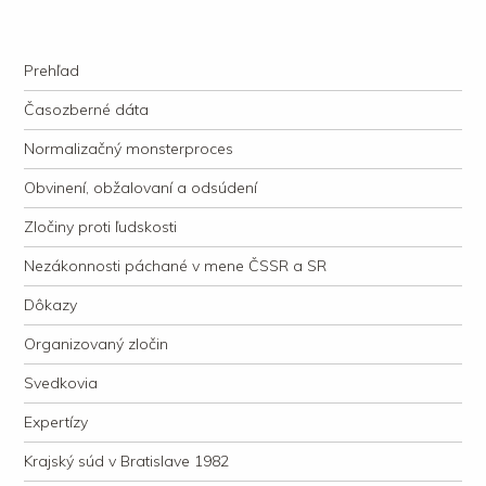
kauzacervanova.sk
Najdlhšie trvajúci, dodnes nevyjasnený súdny proces v dejnách slovenskej
Navigation
justície
Skip to content
Prehľad
Časozberné dáta
Normalizačný monsterproces
Obvinení, obžalovaní a odsúdení
Zločiny proti ľudskosti
Nezákonnosti páchané v mene ČSSR a SR
Dôkazy
Organizovaný zločin
Svedkovia
Expertízy
Krajský súd v Bratislave 1982