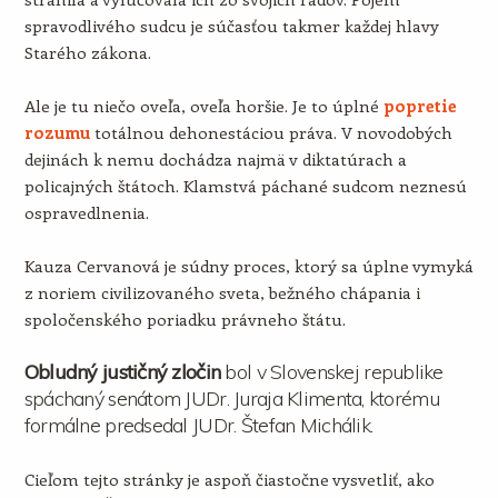
spravodlivého sudcu je súčasťou takmer každej hlavy
Starého zákona.
Ale je tu niečo oveľa, oveľa horšie. Je to úplné
popretie
rozumu
totálnou dehonestáciou práva. V novodobých
dejinách k nemu dochádza najmä v diktatúrach a
policajných štátoch. Klamstvá páchané sudcom neznesú
ospravedlnenia.
Kauza Cervanová je súdny proces, ktorý sa úplne vymyká
z noriem civilizovaného sveta, bežného chápania i
spoločenského poriadku právneho štátu.
Obludný justičný zločin
bol v Slovenskej republike
spáchaný senátom JUDr. Juraja Klimenta, ktorému
formálne predsedal JUDr. Štefan Michálik.
Cieľom tejto stránky je aspoň čiastočne vysvetliť, ako