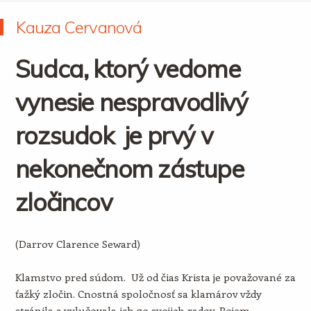
Kauza Cervanová
Sudca, ktorý vedome
vynesie nespravodlivý
rozsudok je prvý v
nekonečnom zástupe
zločincov
(Darrov Clarence Seward)
Klamstvo pred súdom. Už od čias Krista je považované za
ťažký zločin. Cnostná spoločnosť sa klamárov vždy
stránila a vylučovala ich zo svojich radov. Pojem