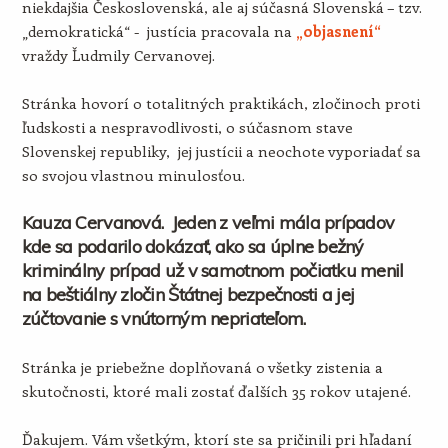
niekdajšia Československá, ale aj súčasná Slovenská – tzv.
„demokratická“ - justícia pracovala na
„objasnení“
vraždy Ľudmily Cervanovej.
Stránka hovorí o totalitných praktikách, zločinoch proti
ľudskosti a nespravodlivosti, o súčasnom stave
Slovenskej republiky, jej justícii a neochote vyporiadať sa
so svojou vlastnou minulosťou.
Kauza Cervanová. Jeden z veľmi mála prípadov
kde sa podarilo dokázať, ako sa úplne bežný
kriminálny prípad už v samotnom počiatku menil
na beštiálny zločin Štátnej bezpečnosti a jej
zúčtovanie s vnútorným nepriateľom.
Stránka je priebežne doplňovaná o všetky zistenia a
skutočnosti, ktoré mali zostať ďalších 35 rokov utajené.
Ďakujem. Vám všetkým, ktorí ste sa pričinili pri hľadaní