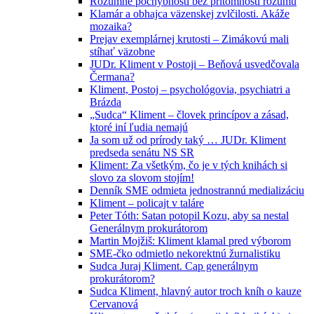
Rozumné pochybnosti bez prítomnosti rozumu
Klamár a obhajca väzenskej zvlčilosti. Akáže
mozaika?
Prejav exemplárnej krutosti – Zimákovú mali
stíhať väzobne
JUDr. Kliment v Postoji – Beňová usvedčovala
Čermana?
Kliment, Postoj – psychológovia, psychiatri a
Brázda
„Sudca“ Kliment – človek princípov a zásad,
ktoré iní ľudia nemajú
Ja som už od prírody taký … JUDr. Kliment
predseda senátu NS SR
Kliment: Za všetkým, čo je v tých knihách si
slovo za slovom stojím!
Denník SME odmieta jednostrannú medializáciu
Kliment – policajt v taláre
Peter Tóth: Satan potopil Kozu, aby sa nestal
Generálnym prokurátorom
Martin Mojžiš: Kliment klamal pred výborom
SME-čko odmietlo nekorektnú žurnalistiku
Sudca Juraj Kliment. Cap generálnym
prokurátorom?
Sudca Kliment, hlavný autor troch kníh o kauze
Cervanová