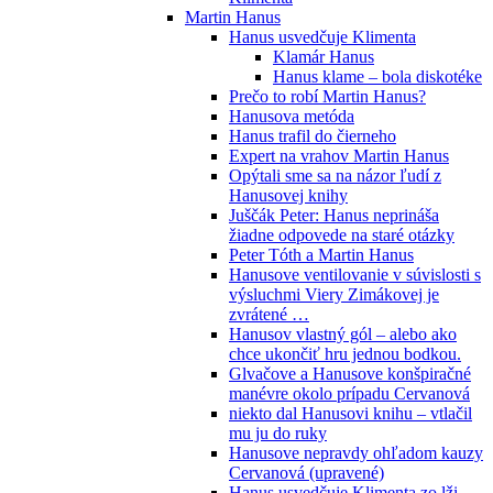
Martin Hanus
Hanus usvedčuje Klimenta
Klamár Hanus
Hanus klame – bola diskotéke
Prečo to robí Martin Hanus?
Hanusova metóda
Hanus trafil do čierneho
Expert na vrahov Martin Hanus
Opýtali sme sa na názor ľudí z
Hanusovej knihy
Juščák Peter: Hanus neprináša
žiadne odpovede na staré otázky
Peter Tóth a Martin Hanus
Hanusove ventilovanie v súvislosti s
výsluchmi Viery Zimákovej je
zvrátené …
Hanusov vlastný gól – alebo ako
chce ukončiť hru jednou bodkou.
Glvačove a Hanusove konšpiračné
manévre okolo prípadu Cervanová
niekto dal Hanusovi knihu – vtlačil
mu ju do ruky
Hanusove nepravdy ohľadom kauzy
Cervanová (upravené)
Hanus usvedčuje Klimenta zo lži