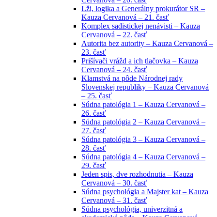
Lži, logika a Generálny prokurátor SR –
Kauza Cervanová – 21. časť
Komplex sadistickej nenávisti – Kauza
Cervanová – 22. časť
Autorita bez autority – Kauza Cervanová –
23. časť
Prišívači vrážd a ich tlačovka – Kauza
Cervanová – 24. časť
Klamstvá na pôde Národnej rady
Slovenskej republiky – Kauza Cervanová
– 25. časť
Súdna patológia 1 – Kauza Cervanová –
26. časť
Súdna patológia 2 – Kauza Cervanová –
27. časť
Súdna patológia 3 – Kauza Cervanová –
28. časť
Súdna patológia 4 – Kauza Cervanová –
29. časť
Jeden spis, dve rozhodnutia – Kauza
Cervanová – 30. časť
Súdna psychológia a Majster kat – Kauza
Cervanová – 31. časť
Súdna psychológia, univerzitná a