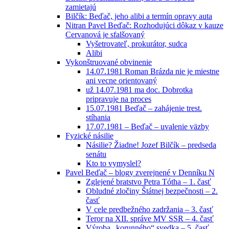
zamietajú
Bilčík: Beďač, jeho alibi a termín opravy auta
Nitran Pavel Beďač: Rozhodujúci dôkaz v kauze
Cervanová je sfalšovaný
Vyšetrovateľ, prokurátor, sudca
Alibi
Vykonštruované obvinenie
14.07.1981 Roman Brázda nie je miestne
ani vecne orientovaný
už 14.07.1981 ma doc. Dobrotka
pripravuje na proces
15.07.1981 Beďač – zahájenie trest.
stíhania
17.07.1981 – Beďač – uvalenie väzby
Fyzické násilie
Násilie? Žiadne! Jozef Bilčík – predseda
senátu
Kto to vymyslel?
Pavel Beďač – blogy zverejnené v Denníku N
Zglejené bratstvo Petra Tótha – 1. časť
Obludné zločiny Štátnej bezpečnosti – 2.
časť
V cele predbežného zadržania – 3. časť
Teror na XII. správe MV SSR – 4. časť
Výroba „korunného“ svedka – 5. časť