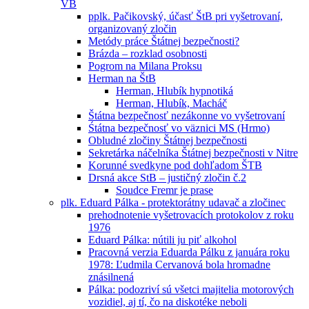
VB
pplk. Pačikovský, účasť ŠtB pri vyšetrovaní,
organizovaný zločin
Metódy práce Štátnej bezpečnosti?
Brázda – rozklad osobnosti
Pogrom na Milana Proksu
Herman na ŠtB
Herman, Hlubík hypnotiká
Herman, Hlubík, Macháč
Štátna bezpečnosť nezákonne vo vyšetrovaní
Śtátna bezpečnosť vo väznici MS (Hrmo)
Obludné zločiny Štátnej bezpečnosti
Sekretárka náčelníka Štátnej bezpečnosti v Nitre
Korunné svedkyne pod dohľadom ŠTB
Drsná akce StB – justičný zločin č.2
Soudce Fremr je prase
plk. Eduard Pálka - protektorátny udavač a zločinec
prehodnotenie vyšetrovacích protokolov z roku
1976
Eduard Pálka: nútili ju piť alkohol
Pracovná verzia Eduarda Pálku z januára roku
1978: Ľudmila Cervanová bola hromadne
znásilnená
Pálka: podozriví sú všetci majitelia motorových
vozidiel, aj tí, čo na diskotéke neboli