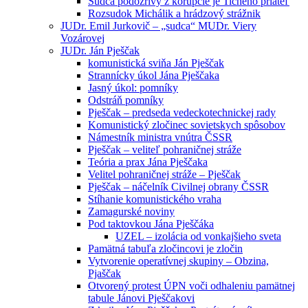
Sudca podozrivý z korupcie je Tichého priateľ
Rozsudok Michálik a hrádzový strážnik
JUDr. Emil Jurkovič – „sudca“ MUDr. Viery
Vozárovej
JUDr. Ján Pješčak
komunistická sviňa Ján Pješčak
Strannícky úkol Jána Pješčaka
Jasný úkol: pomníky
Odstráň pomníky
Pješčak – predseda vedeckotechnickej rady
Komunistický zločinec sovietskych spôsobov
Námestník ministra vnútra ČSSR
Pješčak – veliteľ pohraničnej stráže
Teória a prax Jána Pješčaka
Velitel pohraničnej stráže – Pješčak
Pješčak – náčelník Civilnej obrany ČSSR
Stíhanie komunistického vraha
Zamagurské noviny
Pod taktovkou Jána Pješčáka
UZEL – izolácia od vonkajšieho sveta
Pamätná tabuľa zločincovi je zločin
Vytvorenie operatívnej skupiny – Obzina,
Pjaščak
Otvorený protest ÚPN voči odhaleniu pamätnej
tabule Jánovi Pješčakovi