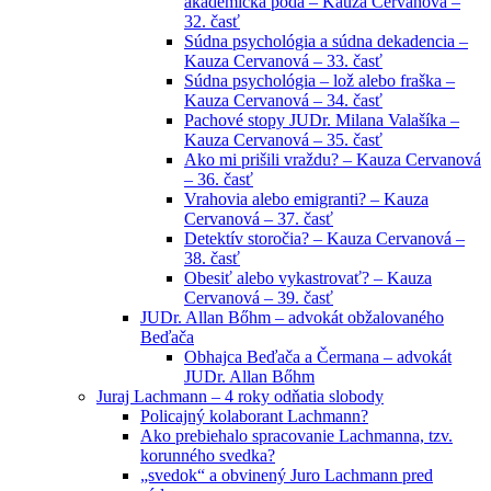
akademická pôda – Kauza Cervanová –
32. časť
Súdna psychológia a súdna dekadencia –
Kauza Cervanová – 33. časť
Súdna psychológia – lož alebo fraška –
Kauza Cervanová – 34. časť
Pachové stopy JUDr. Milana Valašíka –
Kauza Cervanová – 35. časť
Ako mi prišili vraždu? – Kauza Cervanová
– 36. časť
Vrahovia alebo emigranti? – Kauza
Cervanová – 37. časť
Detektív storočia? – Kauza Cervanová –
38. časť
Obesiť alebo vykastrovať? – Kauza
Cervanová – 39. časť
JUDr. Allan Bőhm – advokát obžalovaného
Beďača
Obhajca Beďača a Čermana – advokát
JUDr. Allan Bőhm
Juraj Lachmann – 4 roky odňatia slobody
Policajný kolaborant Lachmann?
Ako prebiehalo spracovanie Lachmanna, tzv.
korunného svedka?
„svedok“ a obvinený Juro Lachmann pred