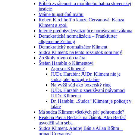
Príbeh zvrátenosti a morálneho bahna slovenskej
justície
Máme tu justičnú mafiu
Robert Kirchhoff o kauze Cervanová: Kauza
Kliment a spol.
Interné predpisy legalizujúce porušovanie zákona
Demokratická normalizácia – Frankfurter
allgemeine Zeitung
Demokratický normalizátor Kliment
Sudca Kliment: na tento rozsudok som hrdý
Zo školy rovno do talára
Štefan Harabín o Klimentovi
Agresor Kliment?
JUDr. Harabín: JUDr. Kliment nie je
sudca, ale policajt v taláre
Najvyšší súd ako boxerský ring
JUDr. Harabín o zneužívaní právomoci
JUDr. Klimenta
Dr. Harabín: „Sudca“ Kliment je policajt v
taláre
Má sudca Kliment všetkých päť pohromade?
Reakcia Pavla Beďača na článok: Ako Beďač
usvedčil sám seba
Sudca Kliment, Andrej Bán a Allan Bőhm –
prípad Cervanová