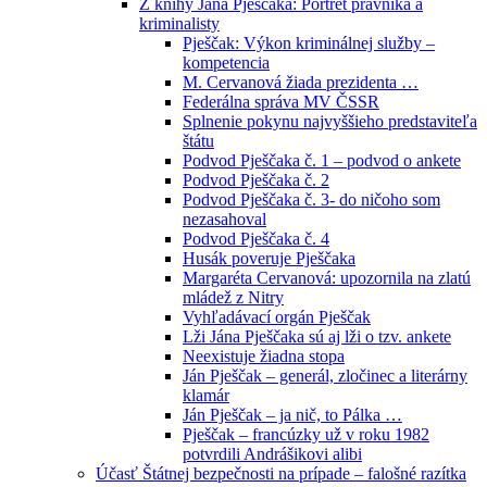
Z knihy Jána Pješčaka: Portrét právníka a
kriminalisty
Pješčak: Výkon kriminálnej služby –
kompetencia
M. Cervanová žiada prezidenta …
Federálna správa MV ČSSR
Splnenie pokynu najvyššieho predstaviteľa
štátu
Podvod Pješčaka č. 1 – podvod o ankete
Podvod Pješčaka č. 2
Podvod Pješčaka č. 3- do ničoho som
nezasahoval
Podvod Pješčaka č. 4
Husák poveruje Pješčaka
Margaréta Cervanová: upozornila na zlatú
mládež z Nitry
Vyhľadávací orgán Pješčak
Lži Jána Pješčaka sú aj lži o tzv. ankete
Neexistuje žiadna stopa
Ján Pješčak – generál, zločinec a literárny
klamár
Ján Pješčak – ja nič, to Pálka …
Pješčak – francúzky už v roku 1982
potvrdili Andrášikovi alibi
Účasť Štátnej bezpečnosti na prípade – falošné razítka