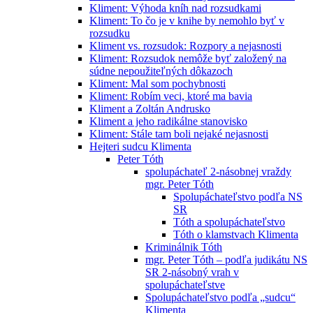
Kliment: Výhoda kníh nad rozsudkami
Kliment: To čo je v knihe by nemohlo byť v
rozsudku
Kliment vs. rozsudok: Rozpory a nejasnosti
Kliment: Rozsudok nemôže byť založený na
súdne nepoužiteľných dôkazoch
Kliment: Mal som pochybnosti
Kliment: Robím veci, ktoré ma bavia
Kliment a Zoltán Andrusko
Kliment a jeho radikálne stanovisko
Kliment: Stále tam boli nejaké nejasnosti
Hejteri sudcu Klimenta
Peter Tóth
spolupáchateľ 2-násobnej vraždy
mgr. Peter Tóth
Spolupáchateľstvo podľa NS
SR
Tóth a spolupáchateľstvo
Tóth o klamstvach Klimenta
Kriminálnik Tóth
mgr. Peter Tóth – podľa judikátu NS
SR 2-násobný vrah v
spolupáchateľstve
Spolupáchateľstvo podľa „sudcu“
Klimenta