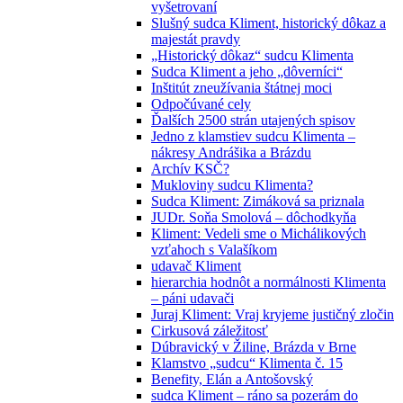
vyšetrovaní
Slušný sudca Kliment, historický dôkaz a
majestát pravdy
„Historický dôkaz“ sudcu Klimenta
Sudca Kliment a jeho „dôverníci“
Inštitút zneužívania štátnej moci
Odpočúvané cely
Ďalších 2500 strán utajených spisov
Jedno z klamstiev sudcu Klimenta –
nákresy Andrášika a Brázdu
Archív KSČ?
Mukloviny sudcu Klimenta?
Sudca Kliment: Zimáková sa priznala
JUDr. Soňa Smolová – dôchodkyňa
Kliment: Vedeli sme o Michálikových
vzťahoch s Valašíkom
udavač Kliment
hierarchia hodnôt a normálnosti Klimenta
– páni udavači
Juraj Kliment: Vraj kryjeme justičný zločin
Cirkusová záležitosť
Dúbravický v Žiline, Brázda v Brne
Klamstvo „sudcu“ Klimenta č. 15
Benefity, Elán a Antošovský
sudca Kliment – ráno sa pozerám do