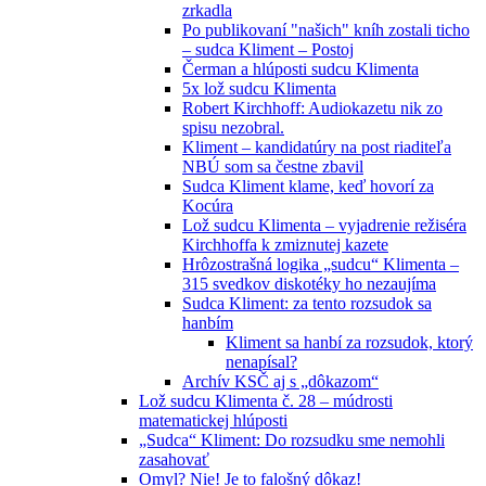
zrkadla
Po publikovaní "našich" kníh zostali ticho
– sudca Kliment – Postoj
Čerman a hlúposti sudcu Klimenta
5x lož sudcu Klimenta
Robert Kirchhoff: Audiokazetu nik zo
spisu nezobral.
Kliment – kandidatúry na post riaditeľa
NBÚ som sa čestne zbavil
Sudca Kliment klame, keď hovorí za
Kocúra
Lož sudcu Klimenta – vyjadrenie režiséra
Kirchhoffa k zmiznutej kazete
Hrôzostrašná logika „sudcu“ Klimenta –
315 svedkov diskotéky ho nezaujíma
Sudca Kliment: za tento rozsudok sa
hanbím
Kliment sa hanbí za rozsudok, ktorý
nenapísal?
Archív KSČ aj s „dôkazom“
Lož sudcu Klimenta č. 28 – múdrosti
matematickej hlúposti
„Sudca“ Kliment: Do rozsudku sme nemohli
zasahovať
Omyl? Nie! Je to falošný dôkaz!