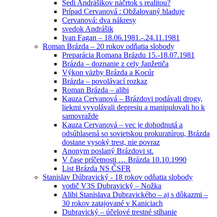
Sedí Andrášikov náčrtok s realitou?
Prípad Cervanová : Obžalovaný hladuje
Cervanová: dva nákresy
svedok Andrášik
Ivan Fagan – 18.06.1981.-.24.11.1981
Roman Brázda – 20 rokov odňatia slobody
Preparácia Romana Brázdu 15.-18.07.1981
Brázda – doznanie z cely Janžetiča
Výkon väzby Brázda a Kocúr
Brázda – povolávací rozkaz
Roman Brázda – alibi
Kauza Cervanová – Brázdovi podávali drogy,
liekmi vyvolávali depresiu a manipulovali ho k
samovražde
Kauza Cervanová – vec je dohodnutá a
odsúhlasená so sovietskou prokuratúrou, Brázda
dostane vysoký trest, nie povraz
Anonym poslaný Brázdovi st.
V čase príčetnosti … Brázda 10.10.1990
List Brázda NS ČSFR
Stanislav Dúbravický - 18 rokov odňatia slobody
vodič V3S Dubravický – Nožka
Alibi Stanislava Dubravického – aj s dôkazmi –
30 rokov zatajované v Kaniciach
Dubravický – účelové trestné stíhanie