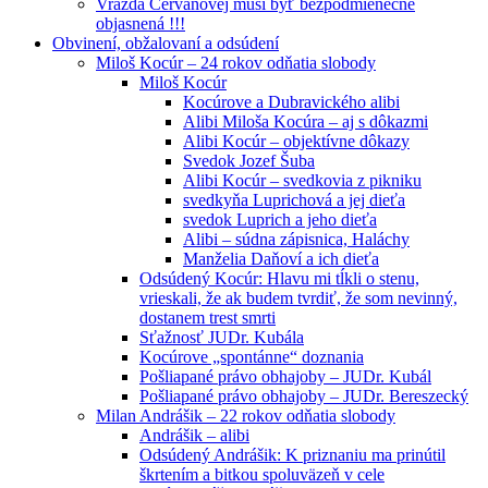
Vražda Cervanovej musí byť bezpodmienečne
objasnená !!!
Obvinení, obžalovaní a odsúdení
Miloš Kocúr – 24 rokov odňatia slobody
Miloš Kocúr
Kocúrove a Dubravického alibi
Alibi Miloša Kocúra – aj s dôkazmi
Alibi Kocúr – objektívne dôkazy
Svedok Jozef Šuba
Alibi Kocúr – svedkovia z pikniku
svedkyňa Luprichová a jej dieťa
svedok Luprich a jeho dieťa
Alibi – súdna zápisnica, Haláchy
Manželia Daňoví a ich dieťa
Odsúdený Kocúr: Hlavu mi tĺkli o stenu,
vrieskali, že ak budem tvrdiť, že som nevinný,
dostanem trest smrti
Sťažnosť JUDr. Kubála
Kocúrove „spontánne“ doznania
Pošliapané právo obhajoby – JUDr. Kubál
Pošliapané právo obhajoby – JUDr. Bereszecký
Milan Andrášik – 22 rokov odňatia slobody
Andrášik – alibi
Odsúdený Andrášik: K priznaniu ma prinútil
škrtením a bitkou spoluväzeň v cele