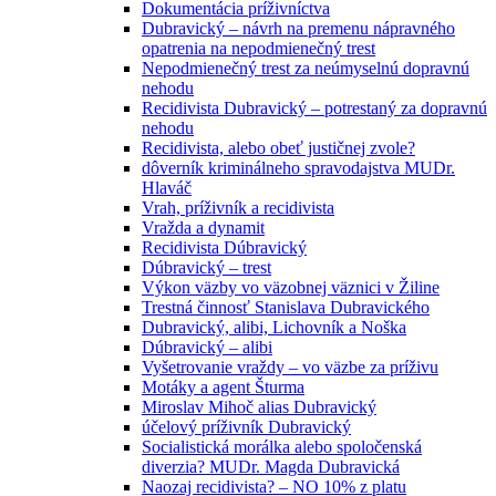
Dokumentácia príživníctva
Dubravický – návrh na premenu nápravného
opatrenia na nepodmienečný trest
Nepodmienečný trest za neúmyselnú dopravnú
nehodu
Recidivista Dubravický – potrestaný za dopravnú
nehodu
Recidivista, alebo obeť justičnej zvole?
dôverník kriminálneho spravodajstva MUDr.
Hlaváč
Vrah, príživník a recidivista
Vražda a dynamit
Recidivista Dúbravický
Dúbravický – trest
Výkon väzby vo väzobnej väznici v Žiline
Trestná činnosť Stanislava Dubravického
Dubravický, alibi, Lichovník a Noška
Dúbravický – alibi
Vyšetrovanie vraždy – vo väzbe za príživu
Motáky a agent Šturma
Miroslav Mihoč alias Dubravický
účelový príživník Dubravický
Socialistická morálka alebo spoločenská
diverzia? MUDr. Magda Dubravická
Naozaj recidivista? – NO 10% z platu