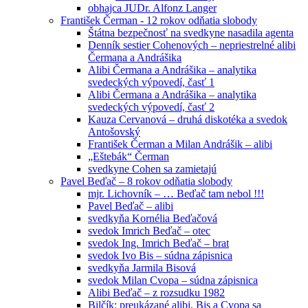
obhajca JUDr. Alfonz Langer
František Čerman - 12 rokov odňatia slobody
Štátna bezpečnosť na svedkyne nasadila agenta
Denník sestier Cohenových – nepriestrelné alibi
Čermana a Andrášika
Alibi Čermana a Andrášika – analytika
svedeckých výpovedí, časť 1
Alibi Čermana a Andrášika – analytika
svedeckých výpovedí, časť 2
Kauza Cervanová – druhá diskotéka a svedok
Antošovský
František Čerman a Milan Andrášik – alibi
„Eštebák“ Čerman
svedkyne Cohen sa zamietajú
Pavel Beďač – 8 rokov odňatia slobody
mjr. Lichovník – … Beďač tam nebol !!!
Pavel Beďač – alibi
svedkyňa Kornélia Beďačová
svedok Imrich Beďač – otec
svedok Ing. Imrich Beďač – brat
svedok Ivo Bis – súdna zápisnica
svedkyňa Jarmila Bisová
svedok Milan Cvopa – súdna zápisnica
Alibi Beďač – z rozsudku 1982
Bilčík: preukázané alibi, Bis a Cvopa sa