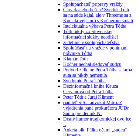
Spolupáchateľ prípravy vraždy
Človek alebo beštia? Svedok Tóth
sa na súde kajal, ale v Threeme sa z
Kuciakovej smrti s Kočnerom smiali
Intelektuálna výbava Petra Tótha
Tóth nikdy zo Slovenskej
informačnej služby neodišiel
Z definície spolupáchateľstva
Spoluúčasť na vražde v ponímaní
právnika Tótha
Klamár Tóth
Kočner nechal sledovať sudcu
Podvod z dielne Petra Tótha – farba
auta sa nikdy nemenila
Svedomie Petra Tótha
Dezinformačná kniha Kauza
Cervanová od Petra Tótha
Peter Tóth a Juraj Kliment
riaditeľ SIS a advokát Mitro: Z
vyjadrenia pána prokurátora JUDr.
Šantu pre denník N:
Drsný humor tragikomickej dvojice
I.
Anketa plk. Pálku očami „sudcu“
Klimenta