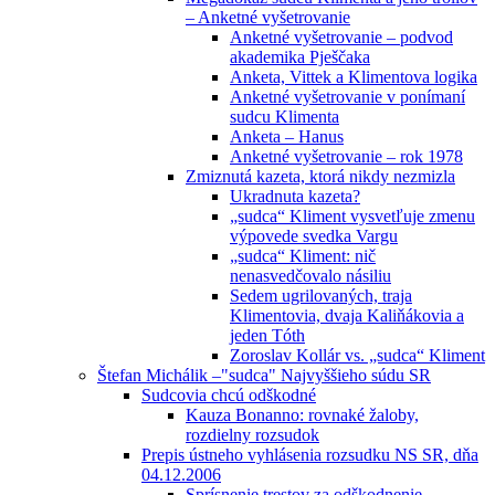
– Anketné vyšetrovanie
Anketné vyšetrovanie – podvod
akademika Pješčaka
Anketa, Vittek a Klimentova logika
Anketné vyšetrovanie v ponímaní
sudcu Klimenta
Anketa – Hanus
Anketné vyšetrovanie – rok 1978
Zmiznutá kazeta, ktorá nikdy nezmizla
Ukradnuta kazeta?
„sudca“ Kliment vysvetľuje zmenu
výpovede svedka Vargu
„sudca“ Kliment: nič
nenasvedčovalo násiliu
Sedem ugrilovaných, traja
Klimentovia, dvaja Kaliňákovia a
jeden Tóth
Zoroslav Kollár vs. „sudca“ Kliment
Štefan Michálik –"sudca" Najvyššieho súdu SR
Sudcovia chcú odškodné
Kauza Bonanno: rovnaké žaloby,
rozdielny rozsudok
Prepis ústneho vyhlásenia rozsudku NS SR, dňa
04.12.2006
Sprísnenie trestov za odškodnenie