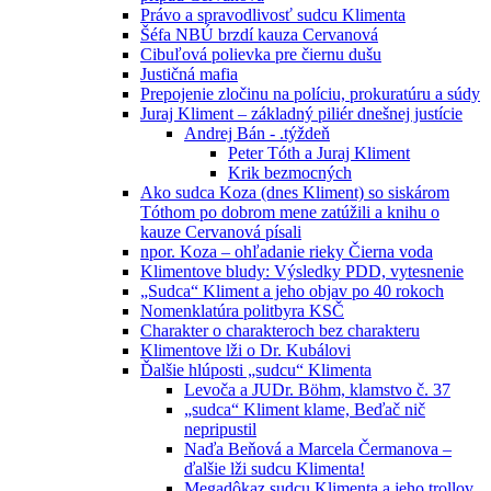
Právo a spravodlivosť sudcu Klimenta
Šéfa NBÚ brzdí kauza Cervanová
Cibuľová polievka pre čiernu dušu
Justičná mafia
Prepojenie zločinu na políciu, prokuratúru a súdy
Juraj Kliment – základný piliér dnešnej justície
Andrej Bán - .týždeň
Peter Tóth a Juraj Kliment
Krik bezmocných
Ako sudca Koza (dnes Kliment) so siskárom
Tóthom po dobrom mene zatúžili a knihu o
kauze Cervanová písali
npor. Koza – ohľadanie rieky Čierna voda
Klimentove bludy: Výsledky PDD, vytesnenie
„Sudca“ Kliment a jeho objav po 40 rokoch
Nomenklatúra politbyra KSČ
Charakter o charakteroch bez charakteru
Klimentove lži o Dr. Kubálovi
Ďalšie hlúposti „sudcu“ Klimenta
Levoča a JUDr. Böhm, klamstvo č. 37
„sudca“ Kliment klame, Beďač nič
nepripustil
Naďa Beňová a Marcela Čermanova –
ďalšie lži sudcu Klimenta!
Megadôkaz sudcu Klimenta a jeho trollov