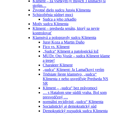
Kliment – za všetkým (v mojich 3 knihách) si
stojím…
Životné dielo sudcu Juraja Klimenta
Schizofrénia súdnej moci
Sudca a jeho zrkadlo
Motív sudcu Klimenta
Kliment – predseda senátu, ktorý sa nevie
kontrolovať
Klamstvá a polopravdy sudcu Klimenta
Juraj Koza a Martin Daňo
Fico vs. Kliment
„Sudca“ Kliment a patologická lož
MUDr. Oto Vozár – sudca Kliment klame
a trepe!
Charakter Kliment
„sudca“ Kliment: Ja Lamačkovi verím
Tridsiate šieste klamstvo, „sudcu“
Klimenta z neho usvedčuje Predseda NS
SR
Kliment – „sudca“ bez právomoci
… s Hatalom sme súdili vraha. Bol som
presvedčený …
normálni recidivisti „sudcu“ Klimenta
Socialistický aj demokratický súd
Demokratický rozsudok sudcu Klimenta