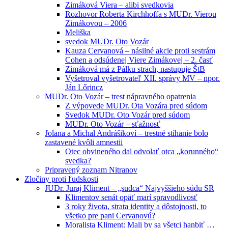
Zimáková Viera – alibi svedkovia
Rozhovor Roberta Kirchhoffa s MUDr. Vierou
Zimákovou – 2006
Meliška
svedok MUDr. Oto Vozár
Kauza Cervanová – násilné akcie proti sestrám
Cohen a odsúdenej Viere Zimákovej – 2. časť
Zimáková má z Pálku strach, nastupuje ŠtB
Vyšetroval vyšetrovateľ XII. správy MV – npor.
Ján Lőrincz
MUDr. Oto Vozár – trest nápravného opatrenia
Z výpovede MUDr. Ota Vozára pred súdom
Svedok MUDr. Oto Vozár pred súdom
MUDr. Oto Vozár – sťažnosť
Jolana a Michal Andrášikoví – trestné stíhanie bolo
zastavené kvôli amnestii
Otec obvineného dal odvolať otca „korunného“
svedka?
Pripravený zoznam Nitranov
Zločiny proti ľudskosti
JUDr. Juraj Kliment – „sudca“ Najvyššieho súdu SR
Klimentov senát opäť marí spravodlivosť
3 roky života, strata identity a dôstojnosti, to
všetko pre pani Cervanovú?
Moralista Kliment: Mali by sa všetci hanbiť …