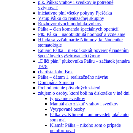
plk. Pálka: vrahov i svedkov je potrebné
vytypovať
iniciatívne plní všetky pokyny Pješčaka
Vstup Pálku do realizačnej skupiny
Rozhovor dvoch podplukovníkov
Pálka – člen komanda špeciálnych operácií
Plk. Pálka – nadobudnutá hodnosť a vzdelanie
Hľadá sa vzťah partie Nitranov, ku študentke
stomatológie
Eduard Pálka – niekoľkokrát poverený riadením
špeciálnych vyšetrovacích týmov
„Dílčí plán“ plukovníka Pálku – začiatok januára
1978
chartista John Bok
Pálka – dátum 1. realizačného návrhu
Dom pána Simicha
Prehodnotenie pôvodných zistení
záujem o osoby, ktoré boli na diskotéke v iné dni
typovanie svedkov
Manuál ako získať vrahov i svedkov
Vytypované osoby
Pálka vs. Kliment – ani nevedeli, aké auto
som mal
Klamár Pálka – nikoho som o prípade
neinformoval