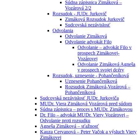
Súdna zápisnica Zimáková –
Vozárová 2/2
Rozsudok - JUDr. Jurkovič
Zimáková Rozsudok Jurkovič
Sudcovská nezávislosť
Odvolania
Odvolanie Zimáková
Odvolanie advokát Filo
Odvolanie – advokát Filo v
prospech Zimákovej-
Vozárovej
Odvolanie Zimáková Agneša
v prospech svojej dcéry
Rozsudok, uznesenie - Pohančeníková
Uznesenie Pohančeníková
Rozsudok Zimáková-Vozárová –
Pohančeníková
Sudcovská nezávislosť JUDr. Jurkoviča
MUDr. Viera Zimáková Vozárová pred súdom
Súdna zápisnica – proces s MUDr. Zimákovou
Dr. Filo – advokát MUDr. Viery Vozárovej –
Odvolanie proti rozsudku
Agneša Zimáková – sťažnosť
Kauza Cervanová – Peter Vačok a výsluch Viery
Zimákovej