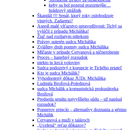
keby sa bol pozeral pozornejšie…
hrádzový strážnik
Škandál !!! Senát, ktorý roky oslobodzuje
vinných. Zadarmo?
Aspoň malé víťazstvo spravodlivosti: Tichý sa
vylúčil z prípadu Michálika!
Žiaľ nad rozliatym mliekom
Právny suterén sudcu Michálika
Zvláštny druh pomsty sudcu Michálika
Mlčanie v prípade Cervanová a ničnerobenie
Proces – hanebný rozsudok
niekto tu kecá voloviny
Sudca podozrivý z korupcie je Tichého priateľ
Kto je sudca Michálik?
Vyhodnotený dôkaz JUDr. Michálika
Ludmila Brožová-Polednová
sudca Michálik a komunistická prokurátorka
Brožová
Predseda senátu najvyššieho súdu – už napísal
rozsudok?
Popperov princíp – alternatívy doznania a génius
Michálik
Cervanová a muži v talároch
„Ucelená“ reťaz dôkazov?