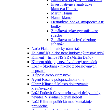
Investigatívne a analytické –
klamstvá Hanusa
Martin Hanus
Hanus klame
Definitívna bodka, dvojbodka a tri
bodky
Zimáková splav vytesnila – zo
strachu
Zimáková mala byť väzobne
stíhaná?
Načo Fiala, Porubský nám stačí
Žalostné IQ, alebo nenaštudovaný trestný spis?
Kliment – hanba NS SR (Martin Daňo)
Kliment obhajuje nezdôvodnený rozsudok
Lož! – Škrobánek nikoho z obžalovaných
nepoznal
Hlúposť alebo klamstvo?
Agent Koza v poloprázdnom kine
Obraz Kliment? Miesto dokazovania
krágľovačka!
Lož! Ľudovít Cervan telo svojej dcéry nikdy
nevidel. V žiadnej pitevni nebol!
Lož! Kliment politickú moc kontaktuje
pravidelne