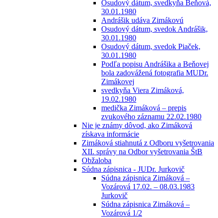
Osudový dátum, svedkyňa Beňová,
30.01.1980
Andrášik udáva Zimákovú
Osudový dátum, svedok Andrášik,
30.01.1980
Osudový dátum, svedok Piaček,
30.01.1980
Podľa popisu Andrášika a Beňovej
bola zadovážená fotografia MUDr.
Zimákovej
svedkyňa Viera Zimáková,
19.02.1980
medička Zimáková – prepis
zvukového záznamu 22.02.1980
Nie je známy dôvod, ako Zimáková
získava informácie
Zimáková stiahnutá z Odboru vyšetrovania
XII. správy na Odbor vyšetrovania ŠtB
Obžaloba
Súdna zápisnica - JUDr. Jurkovič
Súdna zápisnica Zimáková –
Vozárová 17.02. – 08.03.1983
Jurkovič
Súdna zápisnica Zimáková –
Vozárová 1/2