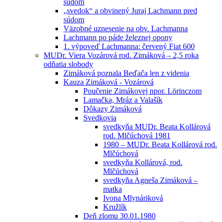
súdom
„svedok“ a obvinený Juraj Lachmann pred
súdom
Väzobné uznesenie na obv. Lachmanna
Lachmann po páde železnej opony
1. výpoveď Lachmanna: červený Fiat 600
MUDr. Viera Vozárová rod. Zimáková – 2,5 roka
odňatia slobody
Zimáková poznala Beďača len z videnia
Kauza Zimáková - Vozárová
Poučenie Zimákovej npor. Lörinczom
Lamačka, Mráz a Valašík
Dôkazy Zimáková
Svedkovia
svedkyňa MUDr. Beata Kollárová
rod. Mlčúchová 1981
1980 – MUDr. Beata Kollárová rod.
Mlčúchová
svedkyňa Kollárová, rod.
Mlčúchová
svedkyňa Agneša Zimáková –
matka
Ivona Mlynáriková
Kružlík
Deň zlomu 30.01.1980