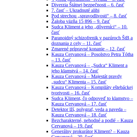
Diverzia Štátnej bezpečnosti – 6. časť
7. časť – Ukradnuté alibi
Pod strechou „spravodlivosti“ – 8. časť
Žaloba väzňa 15 896 – 9. časť
Sudca Kliment a jeho „dôverníci“ – 10.
časť
Paranoidný schizofrenik v pazúroch ŠtB a
doznania z cely – 11. časť
Zmarené prípravné konanie – 12. časť
Kauza Cervanová – Posolstvo Petra Tótha
– 13. časť
Kauza Cervanová – „Sudca“ Kliment a
jeho klamstvá – 14. časť
Kauza Cervanová – Majestát pravdy
„sudcu“ Klimenta – 15. časť
Kauza Cervanová – Kompiláty eštebáckej
tvorivosti – 16. časť
Sudca Kliment, čo odpoveď to klamstvo –
Kauza Cervanová – 17. časť
Detektor lží, polygraf, veda a paveda –
Kauza Cervanová – 18. časť
Bezcharakterné, nehodné a podlé – Kauza
Cervanová – 19. časť
Generálny prokurátor Kliment? – Kauza
Cervanová – 20. časť