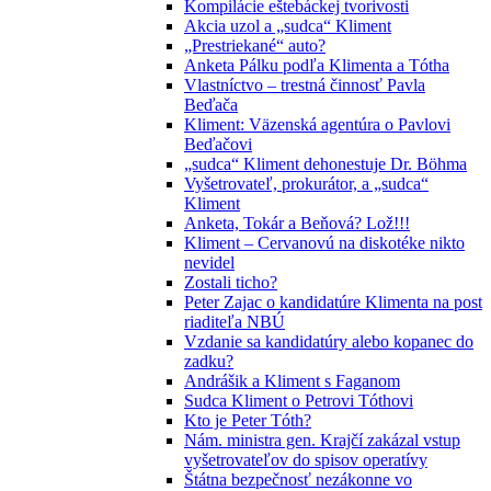
Kompilácie eštebáckej tvorivosti
Akcia uzol a „sudca“ Kliment
„Prestriekané“ auto?
Anketa Pálku podľa Klimenta a Tótha
Vlastníctvo – trestná činnosť Pavla
Beďača
Kliment: Väzenská agentúra o Pavlovi
Beďačovi
„sudca“ Kliment dehonestuje Dr. Böhma
Vyšetrovateľ, prokurátor, a „sudca“
Kliment
Anketa, Tokár a Beňová? Lož!!!
Kliment – Cervanovú na diskotéke nikto
nevidel
Zostali ticho?
Peter Zajac o kandidatúre Klimenta na post
riaditeľa NBÚ
Vzdanie sa kandidatúry alebo kopanec do
zadku?
Andrášik a Kliment s Faganom
Sudca Kliment o Petrovi Tóthovi
Kto je Peter Tóth?
Nám. ministra gen. Krajčí zakázal vstup
vyšetrovateľov do spisov operatívy
Štátna bezpečnosť nezákonne vo