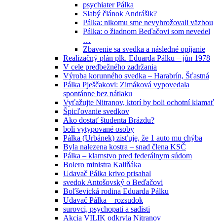
psychiater Pálka
Slabý článok Andrášik?
Pálka: nikomu sme nevyhrožovali väzbou
Pálka: o žiadnom Beďačovi som nevedel
…
Zbavenie sa svedka a následné opíjanie
Realizačný plán plk. Eduarda Pálku – jún 1978
V cele predbežného zadržania
Výroba korunného svedka – Harabrín, Šťastná
Pálka Pješčakovi: Zimáková vypovedala
spontánne bez nátlaku
Vyťažujte Nitranov, ktorí by boli ochotní klamať
Špicľovanie svedkov
Ako dostať študenta Brázdu?
boli vytypované osoby
Pálka (Urbánek) zisťuje, že 1 auto mu chýba
Byla nalezena kostra – snad člena KSČ
Pálka – klamstvo pred federálnym súdom
Bolero ministra Kaliňáka
Udavač Pálka krivo prisahal
svedok Antošovský o Beďačovi
Boľševická rodina Eduarda Pálku
Udavač Pálka – rozsudok
surovci, psychopati a sadisti
Akcia VILIK odkryla Nitranov