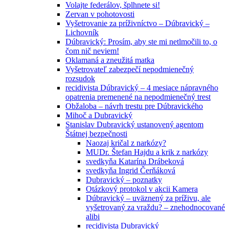
Volajte federálov, šplhnete si!
Zervan v pohotovosti
Vyšetrovanie za príživníctvo – Dúbravický –
Lichovník
Dúbravický: Prosím, aby ste mi netlmočili to, o
čom nič neviem!
Oklamaná a zneužitá matka
Vyšetrovateľ zabezpečí nepodmienečný
rozsudok
recidivista Dúbravický – 4 mesiace nápravného
opatrenia premenené na nepodmienečný trest
Obžaloba – návrh trestu pre Dúbravického
Mihoč a Dubravický
Stanislav Dubravický ustanovený agentom
Štátnej bezpečnosti
Naozaj kričal z narkózy?
MUDr. Štefan Hajdu a krik z narkózy
svedkyňa Katarína Drábeková
svedkyňa Ingrid Čerňáková
Dubravický – poznatky
Otázkový protokol v akcii Kamera
Dúbravický – uväznený za príživu, ale
vyšetrovaný za vraždu? – znehodnocované
alibi
recidivista Dubravický