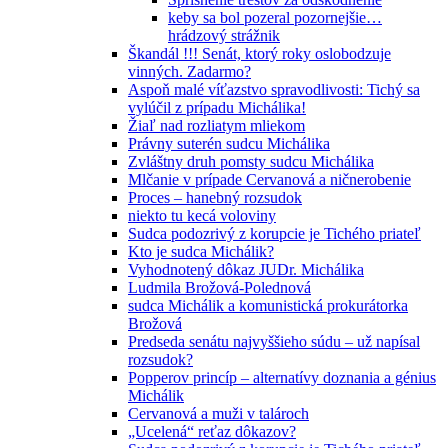
keby sa bol pozeral pozornejšie…
hrádzový strážnik
Škandál !!! Senát, ktorý roky oslobodzuje
vinných. Zadarmo?
Aspoň malé víťazstvo spravodlivosti: Tichý sa
vylúčil z prípadu Michálika!
Žiaľ nad rozliatym mliekom
Právny suterén sudcu Michálika
Zvláštny druh pomsty sudcu Michálika
Mlčanie v prípade Cervanová a ničnerobenie
Proces – hanebný rozsudok
niekto tu kecá voloviny
Sudca podozrivý z korupcie je Tichého priateľ
Kto je sudca Michálik?
Vyhodnotený dôkaz JUDr. Michálika
Ludmila Brožová-Polednová
sudca Michálik a komunistická prokurátorka
Brožová
Predseda senátu najvyššieho súdu – už napísal
rozsudok?
Popperov princíp – alternatívy doznania a génius
Michálik
Cervanová a muži v talároch
„Ucelená“ reťaz dôkazov?