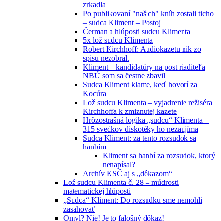
zrkadla
Po publikovaní "našich" kníh zostali ticho
– sudca Kliment – Postoj
Čerman a hlúposti sudcu Klimenta
5x lož sudcu Klimenta
Robert Kirchhoff: Audiokazetu nik zo
spisu nezobral.
Kliment – kandidatúry na post riaditeľa
NBÚ som sa čestne zbavil
Sudca Kliment klame, keď hovorí za
Kocúra
Lož sudcu Klimenta – vyjadrenie režiséra
Kirchhoffa k zmiznutej kazete
Hrôzostrašná logika „sudcu“ Klimenta –
315 svedkov diskotéky ho nezaujíma
Sudca Kliment: za tento rozsudok sa
hanbím
Kliment sa hanbí za rozsudok, ktorý
nenapísal?
Archív KSČ aj s „dôkazom“
Lož sudcu Klimenta č. 28 – múdrosti
matematickej hlúposti
„Sudca“ Kliment: Do rozsudku sme nemohli
zasahovať
Omyl? Nie! Je to falošný dôkaz!