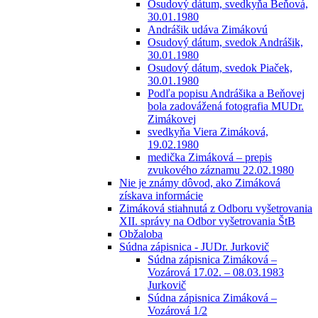
Osudový dátum, svedkyňa Beňová,
30.01.1980
Andrášik udáva Zimákovú
Osudový dátum, svedok Andrášik,
30.01.1980
Osudový dátum, svedok Piaček,
30.01.1980
Podľa popisu Andrášika a Beňovej
bola zadovážená fotografia MUDr.
Zimákovej
svedkyňa Viera Zimáková,
19.02.1980
medička Zimáková – prepis
zvukového záznamu 22.02.1980
Nie je známy dôvod, ako Zimáková
získava informácie
Zimáková stiahnutá z Odboru vyšetrovania
XII. správy na Odbor vyšetrovania ŠtB
Obžaloba
Súdna zápisnica - JUDr. Jurkovič
Súdna zápisnica Zimáková –
Vozárová 17.02. – 08.03.1983
Jurkovič
Súdna zápisnica Zimáková –
Vozárová 1/2