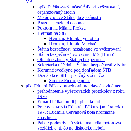
VB
pplk. Pačikovský, účasť ŠtB pri vyšetrovaní,
organizovaný zločin
Metódy práce Štátnej bezpečnosti?
Brázda – rozklad osobnosti
Pogrom na Milana Proksu
Herman na ŠtB
Herman, Hlubík hypnotiká
Herman, Hlubík, Macháč
Štátna bezpečnosť nezákonne vo vyšetrovaní
Śtátna bezpečnosť vo väznici MS (Hrmo)
Obludné zločiny Štátnej bezpečnosti
Sekretárka náčelníka Štátnej bezpečnosti v Nitre
Korunné svedkyne pod dohľadom ŠTB
Drsná akce StB – justičný zločin č.2
Soudce Fremr je prase
plk. Eduard Pálka - protektorátny udavač a zločinec
prehodnotenie vyšetrovacích protokolov z roku
1976
Eduard Pálka: nútili ju piť alkohol
Pracovná verzia Eduarda Pálku z januára roku
1978: Ľudmila Cervanová bola hromadne
znásilnená
Pálka: podozriví sú všetci majitelia motorových
vozidiel, aj tí, čo na diskotéke neboli