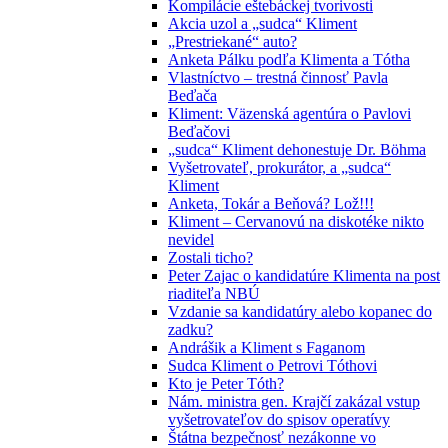
Kompilácie eštebáckej tvorivosti
Akcia uzol a „sudca“ Kliment
„Prestriekané“ auto?
Anketa Pálku podľa Klimenta a Tótha
Vlastníctvo – trestná činnosť Pavla
Beďača
Kliment: Väzenská agentúra o Pavlovi
Beďačovi
„sudca“ Kliment dehonestuje Dr. Böhma
Vyšetrovateľ, prokurátor, a „sudca“
Kliment
Anketa, Tokár a Beňová? Lož!!!
Kliment – Cervanovú na diskotéke nikto
nevidel
Zostali ticho?
Peter Zajac o kandidatúre Klimenta na post
riaditeľa NBÚ
Vzdanie sa kandidatúry alebo kopanec do
zadku?
Andrášik a Kliment s Faganom
Sudca Kliment o Petrovi Tóthovi
Kto je Peter Tóth?
Nám. ministra gen. Krajčí zakázal vstup
vyšetrovateľov do spisov operatívy
Štátna bezpečnosť nezákonne vo