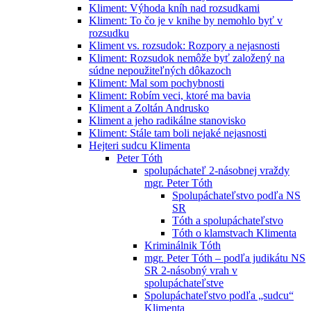
Kliment: Výhoda kníh nad rozsudkami
Kliment: To čo je v knihe by nemohlo byť v
rozsudku
Kliment vs. rozsudok: Rozpory a nejasnosti
Kliment: Rozsudok nemôže byť založený na
súdne nepoužiteľných dôkazoch
Kliment: Mal som pochybnosti
Kliment: Robím veci, ktoré ma bavia
Kliment a Zoltán Andrusko
Kliment a jeho radikálne stanovisko
Kliment: Stále tam boli nejaké nejasnosti
Hejteri sudcu Klimenta
Peter Tóth
spolupáchateľ 2-násobnej vraždy
mgr. Peter Tóth
Spolupáchateľstvo podľa NS
SR
Tóth a spolupáchateľstvo
Tóth o klamstvach Klimenta
Kriminálnik Tóth
mgr. Peter Tóth – podľa judikátu NS
SR 2-násobný vrah v
spolupáchateľstve
Spolupáchateľstvo podľa „sudcu“
Klimenta