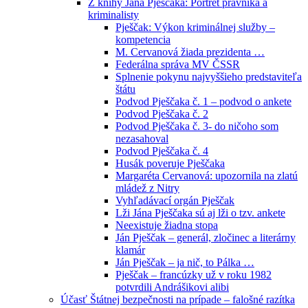
Z knihy Jána Pješčaka: Portrét právníka a
kriminalisty
Pješčak: Výkon kriminálnej služby –
kompetencia
M. Cervanová žiada prezidenta …
Federálna správa MV ČSSR
Splnenie pokynu najvyššieho predstaviteľa
štátu
Podvod Pješčaka č. 1 – podvod o ankete
Podvod Pješčaka č. 2
Podvod Pješčaka č. 3- do ničoho som
nezasahoval
Podvod Pješčaka č. 4
Husák poveruje Pješčaka
Margaréta Cervanová: upozornila na zlatú
mládež z Nitry
Vyhľadávací orgán Pješčak
Lži Jána Pješčaka sú aj lži o tzv. ankete
Neexistuje žiadna stopa
Ján Pješčak – generál, zločinec a literárny
klamár
Ján Pješčak – ja nič, to Pálka …
Pješčak – francúzky už v roku 1982
potvrdili Andrášikovi alibi
Účasť Štátnej bezpečnosti na prípade – falošné razítka