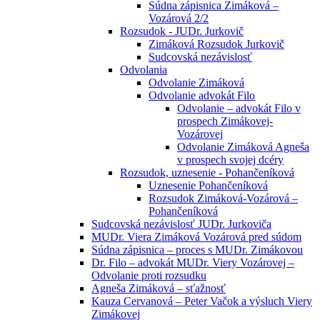
Súdna zápisnica Zimáková –
Vozárová 2/2
Rozsudok - JUDr. Jurkovič
Zimáková Rozsudok Jurkovič
Sudcovská nezávislosť
Odvolania
Odvolanie Zimáková
Odvolanie advokát Filo
Odvolanie – advokát Filo v
prospech Zimákovej-
Vozárovej
Odvolanie Zimáková Agneša
v prospech svojej dcéry
Rozsudok, uznesenie - Pohančeníková
Uznesenie Pohančeníková
Rozsudok Zimáková-Vozárová –
Pohančeníková
Sudcovská nezávislosť JUDr. Jurkoviča
MUDr. Viera Zimáková Vozárová pred súdom
Súdna zápisnica – proces s MUDr. Zimákovou
Dr. Filo – advokát MUDr. Viery Vozárovej –
Odvolanie proti rozsudku
Agneša Zimáková – sťažnosť
Kauza Cervanová – Peter Vačok a výsluch Viery
Zimákovej