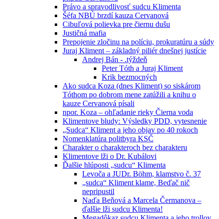
Právo a spravodlivosť sudcu Klimenta
Šéfa NBÚ brzdí kauza Cervanová
Cibuľová polievka pre čiernu dušu
Justičná mafia
Prepojenie zločinu na políciu, prokuratúru a súdy
Juraj Kliment – základný piliér dnešnej justície
Andrej Bán - .týždeň
Peter Tóth a Juraj Kliment
Krik bezmocných
Ako sudca Koza (dnes Kliment) so siskárom
Tóthom po dobrom mene zatúžili a knihu o
kauze Cervanová písali
npor. Koza – ohľadanie rieky Čierna voda
Klimentove bludy: Výsledky PDD, vytesnenie
„Sudca“ Kliment a jeho objav po 40 rokoch
Nomenklatúra politbyra KSČ
Charakter o charakteroch bez charakteru
Klimentove lži o Dr. Kubálovi
Ďalšie hlúposti „sudcu“ Klimenta
Levoča a JUDr. Böhm, klamstvo č. 37
„sudca“ Kliment klame, Beďač nič
nepripustil
Naďa Beňová a Marcela Čermanova –
ďalšie lži sudcu Klimenta!
Megadôkaz sudcu Klimenta a jeho trollov