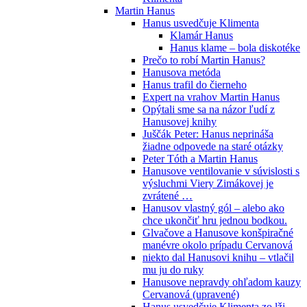
Martin Hanus
Hanus usvedčuje Klimenta
Klamár Hanus
Hanus klame – bola diskotéke
Prečo to robí Martin Hanus?
Hanusova metóda
Hanus trafil do čierneho
Expert na vrahov Martin Hanus
Opýtali sme sa na názor ľudí z
Hanusovej knihy
Juščák Peter: Hanus neprináša
žiadne odpovede na staré otázky
Peter Tóth a Martin Hanus
Hanusove ventilovanie v súvislosti s
výsluchmi Viery Zimákovej je
zvrátené …
Hanusov vlastný gól – alebo ako
chce ukončiť hru jednou bodkou.
Glvačove a Hanusove konšpiračné
manévre okolo prípadu Cervanová
niekto dal Hanusovi knihu – vtlačil
mu ju do ruky
Hanusove nepravdy ohľadom kauzy
Cervanová (upravené)
Hanus usvedčuje Klimenta zo lži