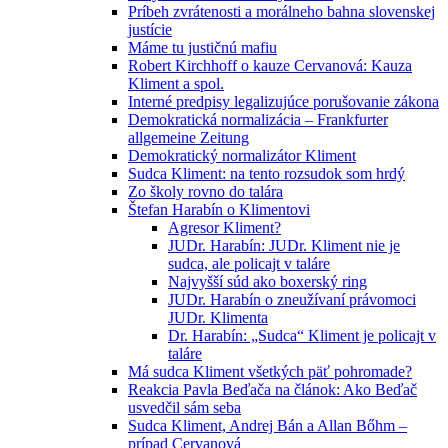
Príbeh zvrátenosti a morálneho bahna slovenskej
justície
Máme tu justičnú mafiu
Robert Kirchhoff o kauze Cervanová: Kauza
Kliment a spol.
Interné predpisy legalizujúce porušovanie zákona
Demokratická normalizácia – Frankfurter
allgemeine Zeitung
Demokratický normalizátor Kliment
Sudca Kliment: na tento rozsudok som hrdý
Zo školy rovno do talára
Štefan Harabín o Klimentovi
Agresor Kliment?
JUDr. Harabín: JUDr. Kliment nie je
sudca, ale policajt v taláre
Najvyšší súd ako boxerský ring
JUDr. Harabín o zneužívaní právomoci
JUDr. Klimenta
Dr. Harabín: „Sudca“ Kliment je policajt v
taláre
Má sudca Kliment všetkých päť pohromade?
Reakcia Pavla Beďača na článok: Ako Beďač
usvedčil sám seba
Sudca Kliment, Andrej Bán a Allan Bőhm –
prípad Cervanová