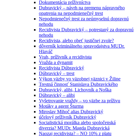
Dokumentácia príživníctva
Dubravický – návrh na premenu nápravného
opatrenia na nepodmienečný trest
Nepodmienečný trest za neúmyselnú dopravnú
nehodu
Recidivista Dubravický – potrestaný za dopravnú
nehodu
Recidivista, alebo obeť justičnej zvole?
dôverník kriminálneho spravodajstva MUDr.
Hlaváč
Vrah, príživník a recidivista
Vražda a dynamit
Recidivista Dúbravický
Dúbravický – trest
Výkon väzby vo väzobnej väznici v Žiline
Trestná činnosť Stanislava Dubravického
Dubravický, alibi, Lichovník a Noška
Dúbravický – alibi
Vyšetrovanie vraždy – vo väzbe za príživu
Motáky a agent Šturma
Miroslav Mihoč alias Dubravický
účelový príživník Dubravický
Socialistická morálka alebo spoločenská
diverzia? MUDr. Magda Dubravická
Naozaj recidivista? – NO 10% z platu