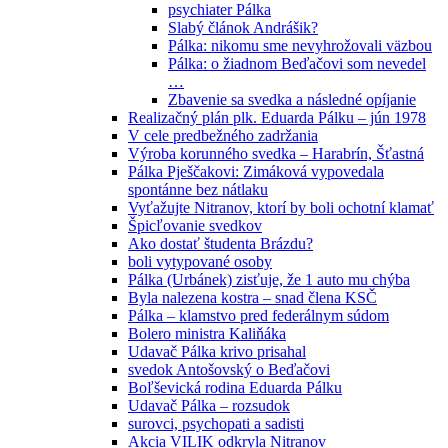
psychiater Pálka
Slabý článok Andrášik?
Pálka: nikomu sme nevyhrožovali väzbou
Pálka: o žiadnom Beďačovi som nevedel
…
Zbavenie sa svedka a následné opíjanie
Realizačný plán plk. Eduarda Pálku – jún 1978
V cele predbežného zadržania
Výroba korunného svedka – Harabrín, Šťastná
Pálka Pješčakovi: Zimáková vypovedala
spontánne bez nátlaku
Vyťažujte Nitranov, ktorí by boli ochotní klamať
Špicľovanie svedkov
Ako dostať študenta Brázdu?
boli vytypované osoby
Pálka (Urbánek) zisťuje, že 1 auto mu chýba
Byla nalezena kostra – snad člena KSČ
Pálka – klamstvo pred federálnym súdom
Bolero ministra Kaliňáka
Udavač Pálka krivo prisahal
svedok Antošovský o Beďačovi
Boľševická rodina Eduarda Pálku
Udavač Pálka – rozsudok
surovci, psychopati a sadisti
Akcia VILIK odkryla Nitranov