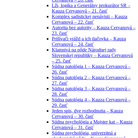
Lži, logika a Generálny prokurátor SR –
Kauza Cervanová – 21. časť
Komplex sadistickej nenávisti – Kauza
Cervanová – 22. časť
Autorita bez autority – Kauza Cervanová –
23. časť
Prišívači vrážd a ich tlačovka – Kauza
Cervanová – 24. časť
Klamstvá na pôde Národnej rady
Slovenskej republiky – Kauza Cervanová
– 25. časť
Súdna patológia 1 – Kauza Cervanová –
26. časť
Súdna patológia 2 – Kauza Cervanová –
27. časť
Súdna patológia 3 – Kauza Cervanová –
28. časť
Súdna patológia 4 – Kauza Cervanová –
29. časť
Jeden spis, dve rozhodnutia – Kauza
Cervanová – 30. časť
Súdna psychológia a Majster kat – Kauza
Cervanová – 31. časť
Súdna psychológia, univerzitná a