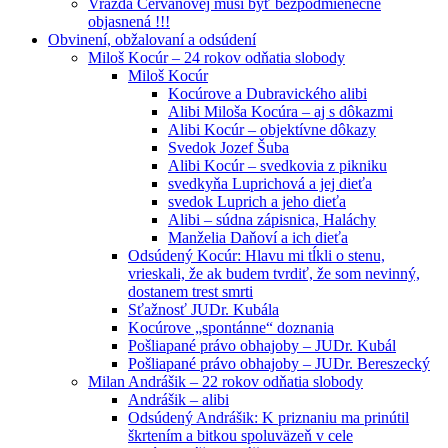
Vražda Cervanovej musí byť bezpodmienečne
objasnená !!!
Obvinení, obžalovaní a odsúdení
Miloš Kocúr – 24 rokov odňatia slobody
Miloš Kocúr
Kocúrove a Dubravického alibi
Alibi Miloša Kocúra – aj s dôkazmi
Alibi Kocúr – objektívne dôkazy
Svedok Jozef Šuba
Alibi Kocúr – svedkovia z pikniku
svedkyňa Luprichová a jej dieťa
svedok Luprich a jeho dieťa
Alibi – súdna zápisnica, Haláchy
Manželia Daňoví a ich dieťa
Odsúdený Kocúr: Hlavu mi tĺkli o stenu,
vrieskali, že ak budem tvrdiť, že som nevinný,
dostanem trest smrti
Sťažnosť JUDr. Kubála
Kocúrove „spontánne“ doznania
Pošliapané právo obhajoby – JUDr. Kubál
Pošliapané právo obhajoby – JUDr. Bereszecký
Milan Andrášik – 22 rokov odňatia slobody
Andrášik – alibi
Odsúdený Andrášik: K priznaniu ma prinútil
škrtením a bitkou spoluväzeň v cele