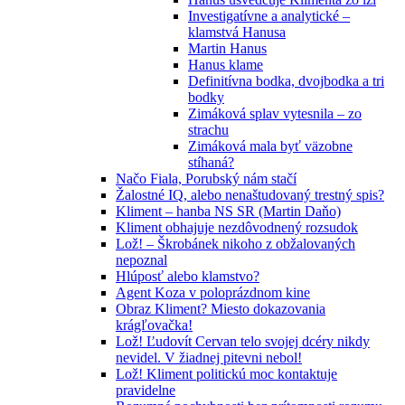
Investigatívne a analytické –
klamstvá Hanusa
Martin Hanus
Hanus klame
Definitívna bodka, dvojbodka a tri
bodky
Zimáková splav vytesnila – zo
strachu
Zimáková mala byť väzobne
stíhaná?
Načo Fiala, Porubský nám stačí
Žalostné IQ, alebo nenaštudovaný trestný spis?
Kliment – hanba NS SR (Martin Daňo)
Kliment obhajuje nezdôvodnený rozsudok
Lož! – Škrobánek nikoho z obžalovaných
nepoznal
Hlúposť alebo klamstvo?
Agent Koza v poloprázdnom kine
Obraz Kliment? Miesto dokazovania
krágľovačka!
Lož! Ľudovít Cervan telo svojej dcéry nikdy
nevidel. V žiadnej pitevni nebol!
Lož! Kliment politickú moc kontaktuje
pravidelne