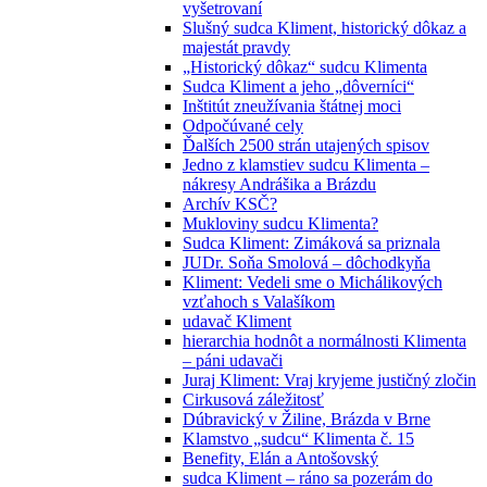
vyšetrovaní
Slušný sudca Kliment, historický dôkaz a
majestát pravdy
„Historický dôkaz“ sudcu Klimenta
Sudca Kliment a jeho „dôverníci“
Inštitút zneužívania štátnej moci
Odpočúvané cely
Ďalších 2500 strán utajených spisov
Jedno z klamstiev sudcu Klimenta –
nákresy Andrášika a Brázdu
Archív KSČ?
Mukloviny sudcu Klimenta?
Sudca Kliment: Zimáková sa priznala
JUDr. Soňa Smolová – dôchodkyňa
Kliment: Vedeli sme o Michálikových
vzťahoch s Valašíkom
udavač Kliment
hierarchia hodnôt a normálnosti Klimenta
– páni udavači
Juraj Kliment: Vraj kryjeme justičný zločin
Cirkusová záležitosť
Dúbravický v Žiline, Brázda v Brne
Klamstvo „sudcu“ Klimenta č. 15
Benefity, Elán a Antošovský
sudca Kliment – ráno sa pozerám do