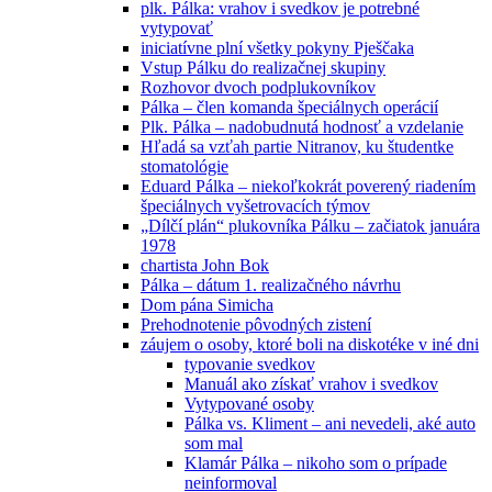
plk. Pálka: vrahov i svedkov je potrebné
vytypovať
iniciatívne plní všetky pokyny Pješčaka
Vstup Pálku do realizačnej skupiny
Rozhovor dvoch podplukovníkov
Pálka – člen komanda špeciálnych operácií
Plk. Pálka – nadobudnutá hodnosť a vzdelanie
Hľadá sa vzťah partie Nitranov, ku študentke
stomatológie
Eduard Pálka – niekoľkokrát poverený riadením
špeciálnych vyšetrovacích týmov
„Dílčí plán“ plukovníka Pálku – začiatok januára
1978
chartista John Bok
Pálka – dátum 1. realizačného návrhu
Dom pána Simicha
Prehodnotenie pôvodných zistení
záujem o osoby, ktoré boli na diskotéke v iné dni
typovanie svedkov
Manuál ako získať vrahov i svedkov
Vytypované osoby
Pálka vs. Kliment – ani nevedeli, aké auto
som mal
Klamár Pálka – nikoho som o prípade
neinformoval