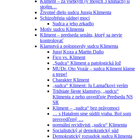
Kliment – za všetkým (v mojich 3 knihách) si
stojím…
Životné dielo sudcu Juraja Klimenta
Schizofrénia súdnej moci
Sudca a jeho zrkadlo
Motív sudcu Klimenta
Kliment – predseda senátu, ktorý sa nevie
kontrolovať
Klamstvá a polopravdy sudcu Klimenta
Juraj Koza a Martin Daňo
Fico vs. Kliment
„Sudca“ Kliment a patologická lož
MUDr. Oto Vozár – sudca Kliment klame
a trepe!
Charakter Kliment
„sudca“ Kliment: Ja Lamačkovi verím
Tridsiate šieste klamstvo, „sudcu“
Klimenta z neho usvedčuje Predseda NS
SR
Kliment – „sudca“ bez právomoci
… s Hatalom sme súdili vraha. Bol som
presvedčený …
normálni recidivisti „sudcu“ Klimenta
Socialistický aj demokratický súd
Demokratický rozsudok sudcu Klimenta