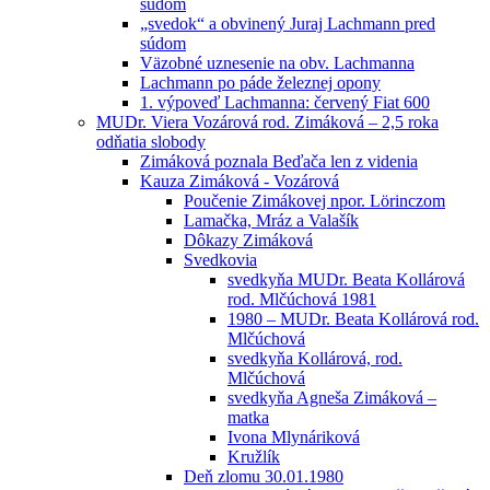
súdom
„svedok“ a obvinený Juraj Lachmann pred
súdom
Väzobné uznesenie na obv. Lachmanna
Lachmann po páde železnej opony
1. výpoveď Lachmanna: červený Fiat 600
MUDr. Viera Vozárová rod. Zimáková – 2,5 roka
odňatia slobody
Zimáková poznala Beďača len z videnia
Kauza Zimáková - Vozárová
Poučenie Zimákovej npor. Lörinczom
Lamačka, Mráz a Valašík
Dôkazy Zimáková
Svedkovia
svedkyňa MUDr. Beata Kollárová
rod. Mlčúchová 1981
1980 – MUDr. Beata Kollárová rod.
Mlčúchová
svedkyňa Kollárová, rod.
Mlčúchová
svedkyňa Agneša Zimáková –
matka
Ivona Mlynáriková
Kružlík
Deň zlomu 30.01.1980