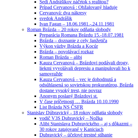
Sedí Andrášikov náčrtok s realitou?
Prípad Cervanová : Obžalovaný hladuje
Cervanová: dva nákresy
svedok Andrášik
Ivan Fagan – 18.06.1981.-.24.11.1981
Roman Brázda – 20 rokov odňatia slobody
Preparácia Romana Brázdu 15.-18.07.1981
Brázda – doznanie z cely Janžetiča
Výkon väzby Brázda a Kocúr
Brázda – povolávací rozkaz
Roman Brázda – alibi
Kauza Cervanová – Brázdovi podávali drogy,
liekmi vyvolávali depresiu a manipulovali ho k
samovražde
Kauza Cervanová – vec je dohodnutá a
odsúhlasená so sovietskou prokuratúrou, Brázda
dostane vysoký trest, nie povraz
Anonym poslaný Brázdovi st.
V čase príčetnosti … Brázda 10.10.1990
List Brázda NS ČSFR
Stanislav Dúbravický - 18 rokov odňatia slobody
vodič V3S Dubravický – Nožka
Alibi Stanislava Dubravického – aj s dôkazmi –
30 rokov zatajované v Kaniciach
Dubravický – účelové trestné stíhanie