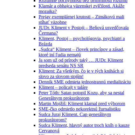
Rozumné pochybnosti bez prítomnosti rozumu
Klamár a obhajca väzenskej zvlčilosti. Akáže
mozaika?
Prejav exemplárnej krutosti – Zimákovú mali
stíhať väzobne
JUDr. Kliment v Postoji – Beňová usvedčovala
Čermana?
Kliment, Postoj – psychológovia, psychiatri a
Brázda
„Sudca“ Kliment – človek princípov a zásad,
ktoré iní ľudia nemajú
Ja som už od prírody taký … JUDr. Kliment
predseda senátu NS SR
Kliment: Za všetkým, čo je v tých knihách si
slovo za slovom stojím!
Denník SME odmieta jednostrannú medializáciu
Kliment – policajt v taláre
Peter Tóth: Satan potopil Kozu, aby sa nestal
Generálnym prokurátorom
Martin Mojžiš: Kliment klamal pred výborom
SME-čko odmietlo nekorektnú žurnalistiku
Sudca Juraj Kliment. Cap generálnym
prokurátorom?
Sudca Kliment, hlavný autor troch kníh o kauze
Cervanová