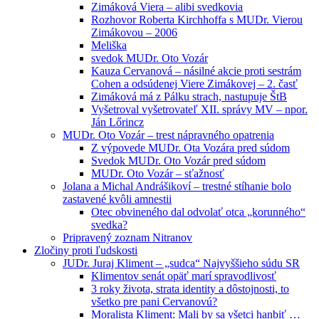
Zimáková Viera – alibi svedkovia
Rozhovor Roberta Kirchhoffa s MUDr. Vierou
Zimákovou – 2006
Meliška
svedok MUDr. Oto Vozár
Kauza Cervanová – násilné akcie proti sestrám
Cohen a odsúdenej Viere Zimákovej – 2. časť
Zimáková má z Pálku strach, nastupuje ŠtB
Vyšetroval vyšetrovateľ XII. správy MV – npor.
Ján Lőrincz
MUDr. Oto Vozár – trest nápravného opatrenia
Z výpovede MUDr. Ota Vozára pred súdom
Svedok MUDr. Oto Vozár pred súdom
MUDr. Oto Vozár – sťažnosť
Jolana a Michal Andrášikoví – trestné stíhanie bolo
zastavené kvôli amnestii
Otec obvineného dal odvolať otca „korunného“
svedka?
Pripravený zoznam Nitranov
Zločiny proti ľudskosti
JUDr. Juraj Kliment – „sudca“ Najvyššieho súdu SR
Klimentov senát opäť marí spravodlivosť
3 roky života, strata identity a dôstojnosti, to
všetko pre pani Cervanovú?
Moralista Kliment: Mali by sa všetci hanbiť …