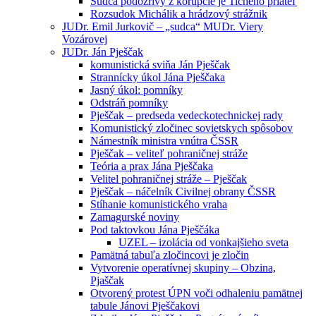
Sudca podozrivý z korupcie je Tichého priateľ
Rozsudok Michálik a hrádzový strážnik
JUDr. Emil Jurkovič – „sudca“ MUDr. Viery
Vozárovej
JUDr. Ján Pješčak
komunistická sviňa Ján Pješčak
Strannícky úkol Jána Pješčaka
Jasný úkol: pomníky
Odstráň pomníky
Pješčak – predseda vedeckotechnickej rady
Komunistický zločinec sovietskych spôsobov
Námestník ministra vnútra ČSSR
Pješčak – veliteľ pohraničnej stráže
Teória a prax Jána Pješčaka
Velitel pohraničnej stráže – Pješčak
Pješčak – náčelník Civilnej obrany ČSSR
Stíhanie komunistického vraha
Zamagurské noviny
Pod taktovkou Jána Pješčáka
UZEL – izolácia od vonkajšieho sveta
Pamätná tabuľa zločincovi je zločin
Vytvorenie operatívnej skupiny – Obzina,
Pjaščak
Otvorený protest ÚPN voči odhaleniu pamätnej
tabule Jánovi Pješčakovi