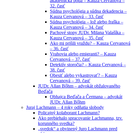
akademická pôda – Kauza Cervanová –
32. časť
Súdna psychológia a súdna dekadencia –
Kauza Cervanová – 33. časť
Súdna psychológia – lož alebo fraška –
Kauza Cervanová – 34. časť
Pachové stopy JUDr. Milana Valašíka –
Kauza Cervanová – 35. časť
Ako mi prišili vraždu? – Kauza Cervanová
– 36. časť
Vrahovia alebo emigranti? – Kauza
Cervanová – 37. časť
Detektív storočia? – Kauza Cervanová –
38. časť
Obesiť alebo vykastrovať? – Kauza
Cervanová – 39. časť
JUDr. Allan Bőhm – advokát obžalovaného
Beďača
Obhajca Beďača a Čermana – advokát
JUDr. Allan Bőhm
Juraj Lachmann – 4 roky odňatia slobody
Policajný kolaborant Lachmann?
Ako prebiehalo spracovanie Lachmanna, tzv.
korunného svedka?
„svedok“ a obvinený Juro Lachmann pred