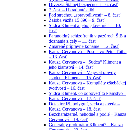
Diverzia Štátnej bezpečnosti – 6. časť
7. časť – Ukradnuté alibi
Pod strechou „spravodlivosti“ – 8. časť
Žaloba väzňa 15 896 – 9. časť
Sudca Kliment a jeho „dôverníci“ – 10.
časť
Paranoidný schizofrenik v pazúroch ŠtB a
doznania z cely – 11. časť
Zmarené prípravné konanie – 12. časť
Kauza Cervanová – Posolstvo Petra Tótha
– 13. časť
Kauza Cervanová – „Sudca“ Kliment a
jeho klamstvá – 14. časť
Kauza Cervanová – Majestát pravdy
„sudcu“ Klimenta – 15. časť
Kauza Cervanová – Kompiláty eštebáckej
tvorivosti – 16. časť
Sudca Kliment, čo odpoveď to klamstvo –
Kauza Cervanová – 17. časť
Detektor lží, polygraf, veda a paveda –
Kauza Cervanová – 18. časť
Bezcharakterné, nehodné a podlé – Kauza
Cervanová – 19. časť
Generálny prokurátor Kliment? – Kauza
Cervanová – 20. časť