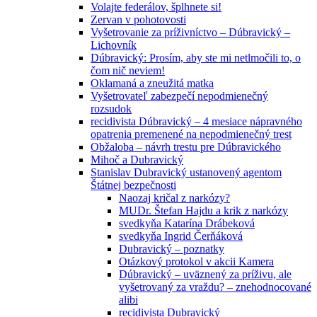
Volajte federálov, šplhnete si!
Zervan v pohotovosti
Vyšetrovanie za príživníctvo – Dúbravický –
Lichovník
Dúbravický: Prosím, aby ste mi netlmočili to, o
čom nič neviem!
Oklamaná a zneužitá matka
Vyšetrovateľ zabezpečí nepodmienečný
rozsudok
recidivista Dúbravický – 4 mesiace nápravného
opatrenia premenené na nepodmienečný trest
Obžaloba – návrh trestu pre Dúbravického
Mihoč a Dubravický
Stanislav Dubravický ustanovený agentom
Štátnej bezpečnosti
Naozaj kričal z narkózy?
MUDr. Štefan Hajdu a krik z narkózy
svedkyňa Katarína Drábeková
svedkyňa Ingrid Čerňáková
Dubravický – poznatky
Otázkový protokol v akcii Kamera
Dúbravický – uväznený za príživu, ale
vyšetrovaný za vraždu? – znehodnocované
alibi
recidivista Dubravický