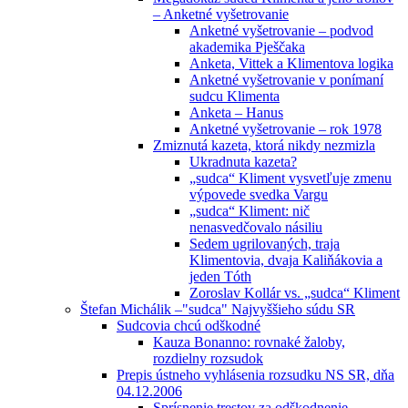
– Anketné vyšetrovanie
Anketné vyšetrovanie – podvod
akademika Pješčaka
Anketa, Vittek a Klimentova logika
Anketné vyšetrovanie v ponímaní
sudcu Klimenta
Anketa – Hanus
Anketné vyšetrovanie – rok 1978
Zmiznutá kazeta, ktorá nikdy nezmizla
Ukradnuta kazeta?
„sudca“ Kliment vysvetľuje zmenu
výpovede svedka Vargu
„sudca“ Kliment: nič
nenasvedčovalo násiliu
Sedem ugrilovaných, traja
Klimentovia, dvaja Kaliňákovia a
jeden Tóth
Zoroslav Kollár vs. „sudca“ Kliment
Štefan Michálik –"sudca" Najvyššieho súdu SR
Sudcovia chcú odškodné
Kauza Bonanno: rovnaké žaloby,
rozdielny rozsudok
Prepis ústneho vyhlásenia rozsudku NS SR, dňa
04.12.2006
Sprísnenie trestov za odškodnenie