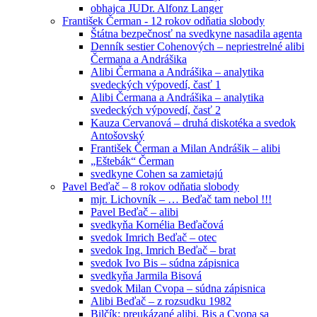
obhajca JUDr. Alfonz Langer
František Čerman - 12 rokov odňatia slobody
Štátna bezpečnosť na svedkyne nasadila agenta
Denník sestier Cohenových – nepriestrelné alibi
Čermana a Andrášika
Alibi Čermana a Andrášika – analytika
svedeckých výpovedí, časť 1
Alibi Čermana a Andrášika – analytika
svedeckých výpovedí, časť 2
Kauza Cervanová – druhá diskotéka a svedok
Antošovský
František Čerman a Milan Andrášik – alibi
„Eštebák“ Čerman
svedkyne Cohen sa zamietajú
Pavel Beďač – 8 rokov odňatia slobody
mjr. Lichovník – … Beďač tam nebol !!!
Pavel Beďač – alibi
svedkyňa Kornélia Beďačová
svedok Imrich Beďač – otec
svedok Ing. Imrich Beďač – brat
svedok Ivo Bis – súdna zápisnica
svedkyňa Jarmila Bisová
svedok Milan Cvopa – súdna zápisnica
Alibi Beďač – z rozsudku 1982
Bilčík: preukázané alibi, Bis a Cvopa sa