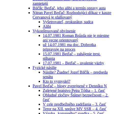
zamietajú
Bilčík: Beďač, jeho alibi a termín opravy auta
Nitran Pavel Beďač: Rozhodujúci dôkaz v kauze
Cervanová je sfalšovaný
Vyšetrovateľ, prokurátor, sudca
Alibi
Vykonštruované obvinenie
14.07.1981 Roman Brázda nie je miestne
ani vecne orientovaný
už 14.07.1981 ma doc. Dobrotka
pripravuje na proces
15.07.1981 Beďač – zahájenie trest.
stíhania
17.07.1981 – Beďač – uvalenie väzby
Fyzické násilie
Násilie? Žiadne! Jozef Bilčík – predseda
senátu
Kto to vymyslel?
Pavel Beďač – blogy zverejnené v Denníku N
Zglejené bratstvo Petra Tótha – 1. časť
Obludné zločiny Štátnej bezpečnosti – 2.
časť
V cele predbežného zadržania – 3. časť
Teror na XII. správe MV SSR – 4. časť
Výroba „korunného“ svedka – 5. časť