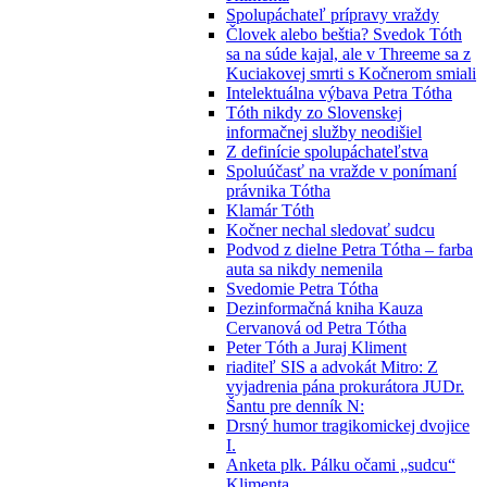
Spolupáchateľ prípravy vraždy
Človek alebo beštia? Svedok Tóth
sa na súde kajal, ale v Threeme sa z
Kuciakovej smrti s Kočnerom smiali
Intelektuálna výbava Petra Tótha
Tóth nikdy zo Slovenskej
informačnej služby neodišiel
Z definície spolupáchateľstva
Spoluúčasť na vražde v ponímaní
právnika Tótha
Klamár Tóth
Kočner nechal sledovať sudcu
Podvod z dielne Petra Tótha – farba
auta sa nikdy nemenila
Svedomie Petra Tótha
Dezinformačná kniha Kauza
Cervanová od Petra Tótha
Peter Tóth a Juraj Kliment
riaditeľ SIS a advokát Mitro: Z
vyjadrenia pána prokurátora JUDr.
Šantu pre denník N:
Drsný humor tragikomickej dvojice
I.
Anketa plk. Pálku očami „sudcu“
Klimenta