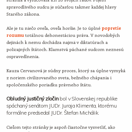
spravodlivého sudcu je súčasťou takmer každej hlavy
Starého zákona.
Ale je tu niečo oveľa, oveľa horšie. Je to úplné
popretie
rozumu
totálnou dehonestáciou práva. V novodobých
dejinách k nemu dochádza najmä v diktatúrach a
policajných štátoch. Klamstvá páchané sudcom neznesú
ospravedlnenia.
Kauza Cervanová je súdny proces, ktorý sa úplne vymyká
z noriem civilizovaného sveta, bežného chápania i
spoločenského poriadku právneho štátu.
Obludný justičný zločin
bol v Slovenskej republike
spáchaný senátom JUDr. Juraja Klimenta, ktorému
formálne predsedal JUDr. Štefan Michálik.
Cieľom tejto stránky je aspoň čiastočne vysvetliť, ako