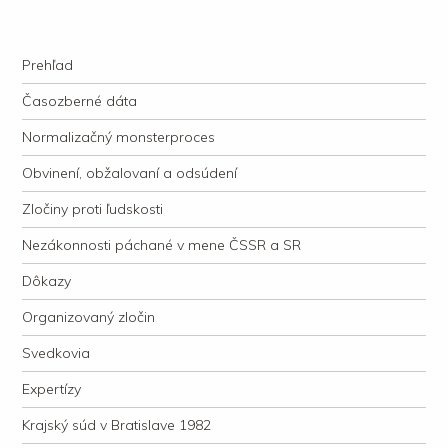
kauzacervanova.sk
Najdlhšie trvajúci, dodnes nevyjasnený súdny proces v dejnách slovenskej
Navigation
justície
Skip to content
Prehľad
Časozberné dáta
Normalizačný monsterproces
Obvinení, obžalovaní a odsúdení
Zločiny proti ľudskosti
Nezákonnosti páchané v mene ČSSR a SR
Dôkazy
Organizovaný zločin
Svedkovia
Expertízy
Krajský súd v Bratislave 1982