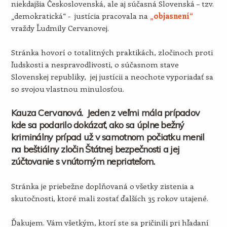
niekdajšia Československá, ale aj súčasná Slovenská – tzv.
„demokratická“ - justícia pracovala na
„objasnení“
vraždy Ľudmily Cervanovej.
Stránka hovorí o totalitných praktikách, zločinoch proti
ľudskosti a nespravodlivosti, o súčasnom stave
Slovenskej republiky, jej justícii a neochote vyporiadať sa
so svojou vlastnou minulosťou.
Kauza Cervanová. Jeden z veľmi mála prípadov
kde sa podarilo dokázať, ako sa úplne bežný
kriminálny prípad už v samotnom počiatku menil
na beštiálny zločin Štátnej bezpečnosti a jej
zúčtovanie s vnútorným nepriateľom.
Stránka je priebežne doplňovaná o všetky zistenia a
skutočnosti, ktoré mali zostať ďalších 35 rokov utajené.
Ďakujem. Vám všetkým, ktorí ste sa pričinili pri hľadaní