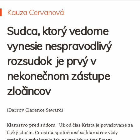
Kauza Cervanová
Sudca, ktorý vedome
vynesie nespravodlivý
rozsudok je prvý v
nekonečnom zástupe
zločincov
(Darrov Clarence Seward)
Klamstvo pred súdom. Už od čias Krista je považované za
ťažký zločin. Cnostná spoločnosť sa klamárov vždy
stránila a vylučovala ich zo svojich radov. Pojem