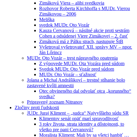
Zimáková Viera – alibi svedkovia
Rozhovor Roberta Kirchhoffa s MUDr. Vierou
Zimákovou – 2006
Meliška
svedok MUDr. Oto Vozár
Kauza Cervanová – násilné akcie proti sestrám
Cohen a odsúdenej Viere Zimákovej – 2. časť
Zimáková má z Pálku strach, nastupuje ŠtB
Vyšetroval vyšetrovateľ XII. správy MV – npor.
Ján Lőrincz
MUDr. Oto Vozár – trest nápravného opatrenia
Z výpovede MUDr. Ota Vozára pred súdom
Svedok MUDr. Oto Vozár pred súdom
MUDr. Oto Vozár – sťažnosť
Jolana a Michal Andrášikoví – trestné stíhanie bolo
zastavené kvôli amnestii
Otec obvineného dal odvolať otca „korunného“
svedka?
Pripravený zoznam Nitranov
Zločiny proti ľudskosti
JUDr. Juraj Kliment – „sudca“ Najvyššieho súdu SR
Klimentov senát opäť marí spravodlivosť
3 roky života, strata identity a dôstojnosti, to
všetko pre pani Cervanovú?
Moralista Kliment: Mali by sa všetci hanbiť …