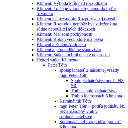
Kliment: Výhoda kníh nad rozsudkami
Kliment: To čo je v knihe by nemohlo byť v
rozsudku
Kliment vs. rozsudok: Rozpory a nejasnosti
Kliment: Rozsudok nemôže byť založený na
súdne nepoužiteľných dôkazoch
Kliment: Mal som pochybnosti
Kliment: Robím veci, ktoré ma bavia
Kliment a Zoltán Andrusko
Kliment a jeho radikálne stanovisko
Kliment: Stále tam boli nejaké nejasnosti
Hejteri sudcu Klimenta
Peter Tóth
spolupáchateľ 2-násobnej vraždy
mgr. Peter Tóth
Spolupáchateľstvo podľa NS
SR
Tóth a spolupáchateľstvo
Tóth o klamstvach Klimenta
Kriminálnik Tóth
mgr. Peter Tóth – podľa judikátu NS
SR 2-násobný vrah v
spolupáchateľstve
Spolupáchateľstvo podľa „sudcu“
Klimenta