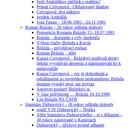
Sedí Andrášikov náčrtok s realitou?
Prípad Cervanová : Obžalovaný hladuje
Cervanová: dva nákresy
svedok Andrášik
Ivan Fagan – 18.06.1981.-.24.11.1981
Roman Brázda – 20 rokov odňatia slobody
Preparácia Romana Brázdu 15.-18.07.1981
Brázda – doznanie z cely Janžetiča
Výkon väzby Brázda a Kocúr
Brázda – povolávací rozkaz
Roman Brázda – alibi
Kauza Cervanová – Brázdovi podávali drogy,
liekmi vyvolávali depresiu a manipulovali ho k
samovražde
Kauza Cervanová – vec je dohodnutá a
odsúhlasená so sovietskou prokuratúrou, Brázda
dostane vysoký trest, nie povraz
Anonym poslaný Brázdovi st.
V čase príčetnosti … Brázda 10.10.1990
List Brázda NS ČSFR
Stanislav Dúbravický - 18 rokov odňatia slobody
vodič V3S Dubravický – Nožka
Alibi Stanislava Dubravického – aj s dôkazmi –
30 rokov zatajované v Kaniciach
Dubravický – účelové trestné stíhanie