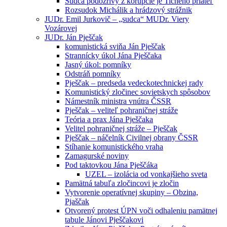
Sudca podozrivý z korupcie je Tichého priateľ
Rozsudok Michálik a hrádzový strážnik
JUDr. Emil Jurkovič – „sudca“ MUDr. Viery
Vozárovej
JUDr. Ján Pješčak
komunistická sviňa Ján Pješčak
Strannícky úkol Jána Pješčaka
Jasný úkol: pomníky
Odstráň pomníky
Pješčak – predseda vedeckotechnickej rady
Komunistický zločinec sovietskych spôsobov
Námestník ministra vnútra ČSSR
Pješčak – veliteľ pohraničnej stráže
Teória a prax Jána Pješčaka
Velitel pohraničnej stráže – Pješčak
Pješčak – náčelník Civilnej obrany ČSSR
Stíhanie komunistického vraha
Zamagurské noviny
Pod taktovkou Jána Pješčáka
UZEL – izolácia od vonkajšieho sveta
Pamätná tabuľa zločincovi je zločin
Vytvorenie operatívnej skupiny – Obzina,
Pjaščak
Otvorený protest ÚPN voči odhaleniu pamätnej
tabule Jánovi Pješčakovi