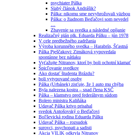
psychiater Pálka
Slabý článok Andrášik?
Pálka: nikomu sme nevyhrožovali väzbou
Pálka: o žiadnom Beďačovi som nevedel
…
Zbavenie sa svedka a následné opíjanie
Realizačný plán plk. Eduarda Pálku – jún 1978
V cele predbežného zadržania
Výroba korunného svedka – Harabrín, Šťastná
Pálka Pješčakovi: Zimáková vypovedala
spontánne bez nátlaku
Vyťažujte Nitranov, ktorí by boli ochotní klamať
Špicľovanie svedkov
Ako dostať študenta Brázdu?
boli vytypované osoby
Pálka (Urbánek) zisťuje, že 1 auto mu chýba
Byla nalezena kostra – snad člena KSČ
Pálka – klamstvo pred federálnym súdom
Bolero ministra Kaliňáka
Udavač Pálka krivo prisahal
svedok Antošovský o Beďačovi
Boľševická rodina Eduarda Pálku
Udavač Pálka – rozsudok
surovci, psychopati a sadisti
Akcia VILIK odkryla Nitranov