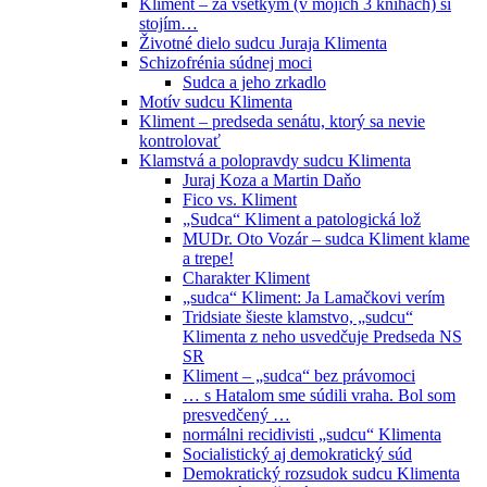
Kliment – za všetkým (v mojich 3 knihách) si
stojím…
Životné dielo sudcu Juraja Klimenta
Schizofrénia súdnej moci
Sudca a jeho zrkadlo
Motív sudcu Klimenta
Kliment – predseda senátu, ktorý sa nevie
kontrolovať
Klamstvá a polopravdy sudcu Klimenta
Juraj Koza a Martin Daňo
Fico vs. Kliment
„Sudca“ Kliment a patologická lož
MUDr. Oto Vozár – sudca Kliment klame
a trepe!
Charakter Kliment
„sudca“ Kliment: Ja Lamačkovi verím
Tridsiate šieste klamstvo, „sudcu“
Klimenta z neho usvedčuje Predseda NS
SR
Kliment – „sudca“ bez právomoci
… s Hatalom sme súdili vraha. Bol som
presvedčený …
normálni recidivisti „sudcu“ Klimenta
Socialistický aj demokratický súd
Demokratický rozsudok sudcu Klimenta