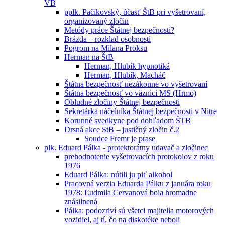
VB
pplk. Pačikovský, účasť ŠtB pri vyšetrovaní,
organizovaný zločin
Metódy práce Štátnej bezpečnosti?
Brázda – rozklad osobnosti
Pogrom na Milana Proksu
Herman na ŠtB
Herman, Hlubík hypnotiká
Herman, Hlubík, Macháč
Štátna bezpečnosť nezákonne vo vyšetrovaní
Śtátna bezpečnosť vo väznici MS (Hrmo)
Obludné zločiny Štátnej bezpečnosti
Sekretárka náčelníka Štátnej bezpečnosti v Nitre
Korunné svedkyne pod dohľadom ŠTB
Drsná akce StB – justičný zločin č.2
Soudce Fremr je prase
plk. Eduard Pálka - protektorátny udavač a zločinec
prehodnotenie vyšetrovacích protokolov z roku
1976
Eduard Pálka: nútili ju piť alkohol
Pracovná verzia Eduarda Pálku z januára roku
1978: Ľudmila Cervanová bola hromadne
znásilnená
Pálka: podozriví sú všetci majitelia motorových
vozidiel, aj tí, čo na diskotéke neboli