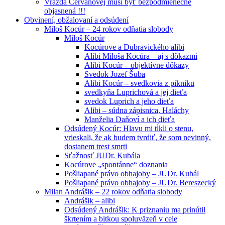
Vražda Cervanovej musí byť bezpodmienečne
objasnená !!!
Obvinení, obžalovaní a odsúdení
Miloš Kocúr – 24 rokov odňatia slobody
Miloš Kocúr
Kocúrove a Dubravického alibi
Alibi Miloša Kocúra – aj s dôkazmi
Alibi Kocúr – objektívne dôkazy
Svedok Jozef Šuba
Alibi Kocúr – svedkovia z pikniku
svedkyňa Luprichová a jej dieťa
svedok Luprich a jeho dieťa
Alibi – súdna zápisnica, Haláchy
Manželia Daňoví a ich dieťa
Odsúdený Kocúr: Hlavu mi tĺkli o stenu,
vrieskali, že ak budem tvrdiť, že som nevinný,
dostanem trest smrti
Sťažnosť JUDr. Kubála
Kocúrove „spontánne“ doznania
Pošliapané právo obhajoby – JUDr. Kubál
Pošliapané právo obhajoby – JUDr. Bereszecký
Milan Andrášik – 22 rokov odňatia slobody
Andrášik – alibi
Odsúdený Andrášik: K priznaniu ma prinútil
škrtením a bitkou spoluväzeň v cele