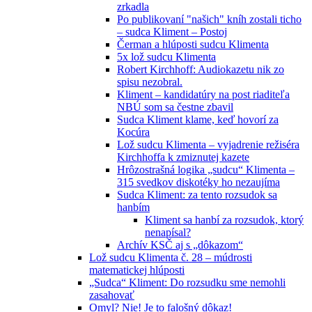
zrkadla
Po publikovaní "našich" kníh zostali ticho
– sudca Kliment – Postoj
Čerman a hlúposti sudcu Klimenta
5x lož sudcu Klimenta
Robert Kirchhoff: Audiokazetu nik zo
spisu nezobral.
Kliment – kandidatúry na post riaditeľa
NBÚ som sa čestne zbavil
Sudca Kliment klame, keď hovorí za
Kocúra
Lož sudcu Klimenta – vyjadrenie režiséra
Kirchhoffa k zmiznutej kazete
Hrôzostrašná logika „sudcu“ Klimenta –
315 svedkov diskotéky ho nezaujíma
Sudca Kliment: za tento rozsudok sa
hanbím
Kliment sa hanbí za rozsudok, ktorý
nenapísal?
Archív KSČ aj s „dôkazom“
Lož sudcu Klimenta č. 28 – múdrosti
matematickej hlúposti
„Sudca“ Kliment: Do rozsudku sme nemohli
zasahovať
Omyl? Nie! Je to falošný dôkaz!