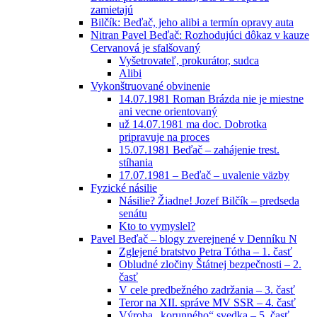
zamietajú
Bilčík: Beďač, jeho alibi a termín opravy auta
Nitran Pavel Beďač: Rozhodujúci dôkaz v kauze
Cervanová je sfalšovaný
Vyšetrovateľ, prokurátor, sudca
Alibi
Vykonštruované obvinenie
14.07.1981 Roman Brázda nie je miestne
ani vecne orientovaný
už 14.07.1981 ma doc. Dobrotka
pripravuje na proces
15.07.1981 Beďač – zahájenie trest.
stíhania
17.07.1981 – Beďač – uvalenie väzby
Fyzické násilie
Násilie? Žiadne! Jozef Bilčík – predseda
senátu
Kto to vymyslel?
Pavel Beďač – blogy zverejnené v Denníku N
Zglejené bratstvo Petra Tótha – 1. časť
Obludné zločiny Štátnej bezpečnosti – 2.
časť
V cele predbežného zadržania – 3. časť
Teror na XII. správe MV SSR – 4. časť
Výroba „korunného“ svedka – 5. časť