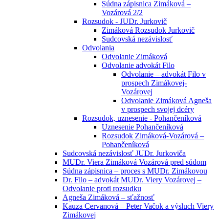
Súdna zápisnica Zimáková –
Vozárová 2/2
Rozsudok - JUDr. Jurkovič
Zimáková Rozsudok Jurkovič
Sudcovská nezávislosť
Odvolania
Odvolanie Zimáková
Odvolanie advokát Filo
Odvolanie – advokát Filo v
prospech Zimákovej-
Vozárovej
Odvolanie Zimáková Agneša
v prospech svojej dcéry
Rozsudok, uznesenie - Pohančeníková
Uznesenie Pohančeníková
Rozsudok Zimáková-Vozárová –
Pohančeníková
Sudcovská nezávislosť JUDr. Jurkoviča
MUDr. Viera Zimáková Vozárová pred súdom
Súdna zápisnica – proces s MUDr. Zimákovou
Dr. Filo – advokát MUDr. Viery Vozárovej –
Odvolanie proti rozsudku
Agneša Zimáková – sťažnosť
Kauza Cervanová – Peter Vačok a výsluch Viery
Zimákovej