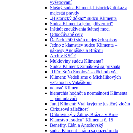
vyšetrovaní
Slušný sudca Kliment, historický dôkaz a
majestát pravdy
„Historický dôkaz“ sudcu Klimenta
Sudca Kliment a jeho „dôverníci“
Inštitút zneužívania štátnej moci
Odpočúvané cely
Ďalších 2500 strán utajených spisov
Jedno z klamstiev sudcu Klimenta –
nákresy Andrášika a Brázdu
Archív KSČ?
Mukloviny sudcu Klimenta?
Sudca Kliment: Zimáková sa priznala
JUDr. Soňa Smolová – dôchodkyňa
Kliment: Vedeli sme o Michálikových
vzťahoch s Valašíkom
udavač Kliment
hierarchia hodnôt a normálnosti Klimenta
– páni udavači
Juraj Kliment: Vraj kryjeme justičný zločin
Cirkusová záležitosť
Dúbravický v Žiline, Brázda v Brne
Klamstvo „sudcu“ Klimenta č. 15
Benefity, Elán a Antošovský
sudca Kliment – ráno sa pozerám do