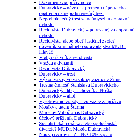
Dokumentácia príživníctva
Dubravický – návrh na premenu nápravného
opatrenia na nepodmienečný trest
Nepodmienečný trest za neúmyselnú dopravnú
nehodu
Recidivista Dubravický – potrestaný za dopravnú
nehodu
Recidivista, alebo obeť justičnej zvole?
dôverník kriminálneho spravodajstva MUDr.
Hlaváč
Vrah, príživník a recidivista
Vražda a dynamit
Recidivista Dúbravický
Dúbravický – trest
Výkon väzby vo väzobnej väznici v Žiline
Trestná činnosť Stanislava Dubravického
Dubravický, alibi, Lichovník a Noška
Dúbravický – alibi
Vyšetrovanie vraždy – vo väzbe za príživu
Motáky a agent Šturma
Miroslav Mihoč alias Dubravický
účelový príživník Dubravický
Socialistická morálka alebo spoločenská
diverzia? MUDr. Magda Dubravická
Naozaj recidivista? – NO 10% z platu