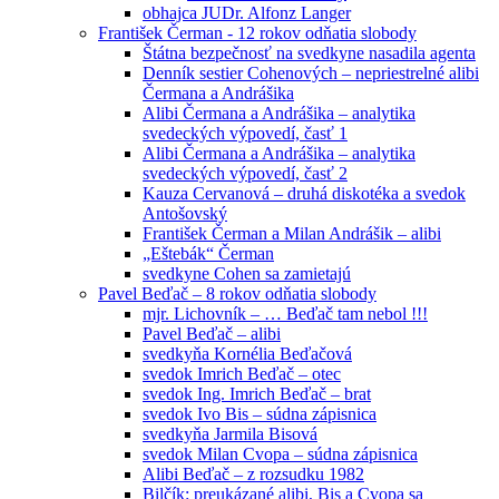
obhajca JUDr. Alfonz Langer
František Čerman - 12 rokov odňatia slobody
Štátna bezpečnosť na svedkyne nasadila agenta
Denník sestier Cohenových – nepriestrelné alibi
Čermana a Andrášika
Alibi Čermana a Andrášika – analytika
svedeckých výpovedí, časť 1
Alibi Čermana a Andrášika – analytika
svedeckých výpovedí, časť 2
Kauza Cervanová – druhá diskotéka a svedok
Antošovský
František Čerman a Milan Andrášik – alibi
„Eštebák“ Čerman
svedkyne Cohen sa zamietajú
Pavel Beďač – 8 rokov odňatia slobody
mjr. Lichovník – … Beďač tam nebol !!!
Pavel Beďač – alibi
svedkyňa Kornélia Beďačová
svedok Imrich Beďač – otec
svedok Ing. Imrich Beďač – brat
svedok Ivo Bis – súdna zápisnica
svedkyňa Jarmila Bisová
svedok Milan Cvopa – súdna zápisnica
Alibi Beďač – z rozsudku 1982
Bilčík: preukázané alibi, Bis a Cvopa sa