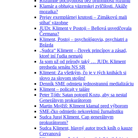
Rozumné pochybnosti bez prítomnosti rozumu
Klamár a obhajca väzenskej zvlčilosti. Akáže
mozaika?
Prejav exemplárnej krutosti – Zimákovú mali
stíhať väzobne
JUDr. Kliment v Postoji – Beňová usvedčovala
Čermana?
Kliment, Postoj – psychológovia, psychiatri a
Brázda
„Sudca“ Kliment – človek princípov a zásad,
ktoré iní ľudia nemajú
Ja som už od prírody taký … JUDr. Kliment
predseda senátu NS SR
Kliment: Za všetkým, čo je v tých knihách si
slovo za slovom stojím!
Denník SME odmieta jednostrannú medializáciu
Kliment – policajt v taláre
Peter Tóth: Satan potopil Kozu, aby sa nestal
Generálnym prokurátorom
Martin Mojžiš: Kliment klamal pred výborom
SME-čko odmietlo nekorektnú žurnalistiku
Sudca Juraj Kliment. Cap generálnym
prokurátorom?
Sudca Kliment, hlavný autor troch kníh o kauze
Cervanová