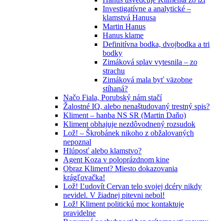
Investigatívne a analytické –
klamstvá Hanusa
Martin Hanus
Hanus klame
Definitívna bodka, dvojbodka a tri
bodky
Zimáková splav vytesnila – zo
strachu
Zimáková mala byť väzobne
stíhaná?
Načo Fiala, Porubský nám stačí
Žalostné IQ, alebo nenaštudovaný trestný spis?
Kliment – hanba NS SR (Martin Daňo)
Kliment obhajuje nezdôvodnený rozsudok
Lož! – Škrobánek nikoho z obžalovaných
nepoznal
Hlúposť alebo klamstvo?
Agent Koza v poloprázdnom kine
Obraz Kliment? Miesto dokazovania
krágľovačka!
Lož! Ľudovít Cervan telo svojej dcéry nikdy
nevidel. V žiadnej pitevni nebol!
Lož! Kliment politickú moc kontaktuje
pravidelne