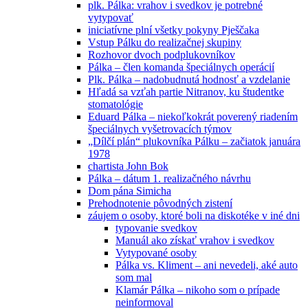
plk. Pálka: vrahov i svedkov je potrebné
vytypovať
iniciatívne plní všetky pokyny Pješčaka
Vstup Pálku do realizačnej skupiny
Rozhovor dvoch podplukovníkov
Pálka – člen komanda špeciálnych operácií
Plk. Pálka – nadobudnutá hodnosť a vzdelanie
Hľadá sa vzťah partie Nitranov, ku študentke
stomatológie
Eduard Pálka – niekoľkokrát poverený riadením
špeciálnych vyšetrovacích týmov
„Dílčí plán“ plukovníka Pálku – začiatok januára
1978
chartista John Bok
Pálka – dátum 1. realizačného návrhu
Dom pána Simicha
Prehodnotenie pôvodných zistení
záujem o osoby, ktoré boli na diskotéke v iné dni
typovanie svedkov
Manuál ako získať vrahov i svedkov
Vytypované osoby
Pálka vs. Kliment – ani nevedeli, aké auto
som mal
Klamár Pálka – nikoho som o prípade
neinformoval