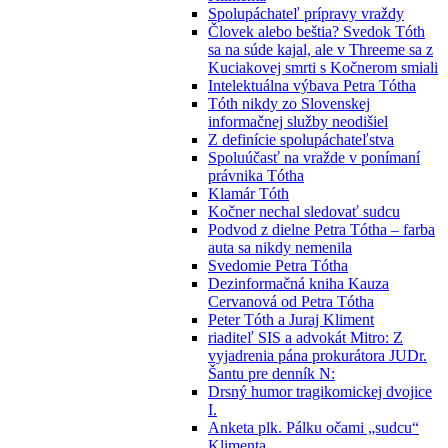
Spolupáchateľ prípravy vraždy
Človek alebo beštia? Svedok Tóth
sa na súde kajal, ale v Threeme sa z
Kuciakovej smrti s Kočnerom smiali
Intelektuálna výbava Petra Tótha
Tóth nikdy zo Slovenskej
informačnej služby neodišiel
Z definície spolupáchateľstva
Spoluúčasť na vražde v ponímaní
právnika Tótha
Klamár Tóth
Kočner nechal sledovať sudcu
Podvod z dielne Petra Tótha – farba
auta sa nikdy nemenila
Svedomie Petra Tótha
Dezinformačná kniha Kauza
Cervanová od Petra Tótha
Peter Tóth a Juraj Kliment
riaditeľ SIS a advokát Mitro: Z
vyjadrenia pána prokurátora JUDr.
Šantu pre denník N:
Drsný humor tragikomickej dvojice
I.
Anketa plk. Pálku očami „sudcu“
Klimenta