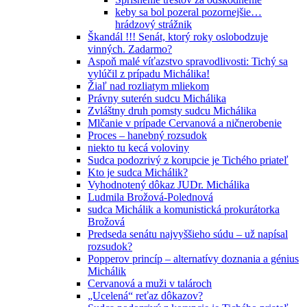
keby sa bol pozeral pozornejšie…
hrádzový strážnik
Škandál !!! Senát, ktorý roky oslobodzuje
vinných. Zadarmo?
Aspoň malé víťazstvo spravodlivosti: Tichý sa
vylúčil z prípadu Michálika!
Žiaľ nad rozliatym mliekom
Právny suterén sudcu Michálika
Zvláštny druh pomsty sudcu Michálika
Mlčanie v prípade Cervanová a ničnerobenie
Proces – hanebný rozsudok
niekto tu kecá voloviny
Sudca podozrivý z korupcie je Tichého priateľ
Kto je sudca Michálik?
Vyhodnotený dôkaz JUDr. Michálika
Ludmila Brožová-Polednová
sudca Michálik a komunistická prokurátorka
Brožová
Predseda senátu najvyššieho súdu – už napísal
rozsudok?
Popperov princíp – alternatívy doznania a génius
Michálik
Cervanová a muži v talároch
„Ucelená“ reťaz dôkazov?