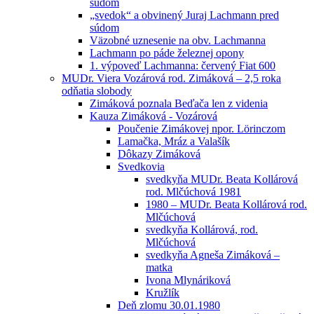
súdom
„svedok“ a obvinený Juraj Lachmann pred
súdom
Väzobné uznesenie na obv. Lachmanna
Lachmann po páde železnej opony
1. výpoveď Lachmanna: červený Fiat 600
MUDr. Viera Vozárová rod. Zimáková – 2,5 roka
odňatia slobody
Zimáková poznala Beďača len z videnia
Kauza Zimáková - Vozárová
Poučenie Zimákovej npor. Lörinczom
Lamačka, Mráz a Valašík
Dôkazy Zimáková
Svedkovia
svedkyňa MUDr. Beata Kollárová
rod. Mlčúchová 1981
1980 – MUDr. Beata Kollárová rod.
Mlčúchová
svedkyňa Kollárová, rod.
Mlčúchová
svedkyňa Agneša Zimáková –
matka
Ivona Mlynáriková
Kružlík
Deň zlomu 30.01.1980