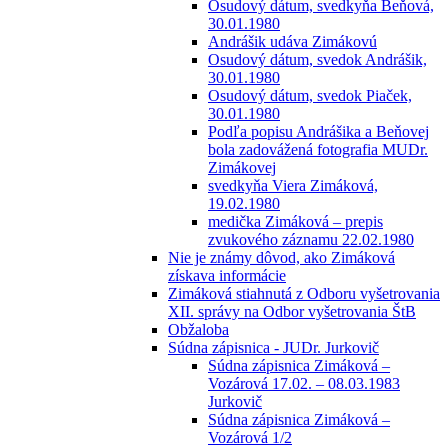
Osudový dátum, svedkyňa Beňová,
30.01.1980
Andrášik udáva Zimákovú
Osudový dátum, svedok Andrášik,
30.01.1980
Osudový dátum, svedok Piaček,
30.01.1980
Podľa popisu Andrášika a Beňovej
bola zadovážená fotografia MUDr.
Zimákovej
svedkyňa Viera Zimáková,
19.02.1980
medička Zimáková – prepis
zvukového záznamu 22.02.1980
Nie je známy dôvod, ako Zimáková
získava informácie
Zimáková stiahnutá z Odboru vyšetrovania
XII. správy na Odbor vyšetrovania ŠtB
Obžaloba
Súdna zápisnica - JUDr. Jurkovič
Súdna zápisnica Zimáková –
Vozárová 17.02. – 08.03.1983
Jurkovič
Súdna zápisnica Zimáková –
Vozárová 1/2