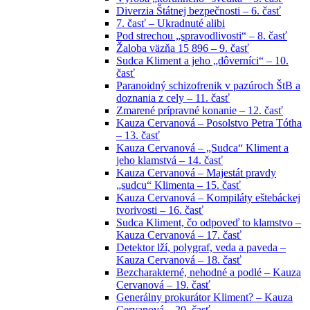
Diverzia Štátnej bezpečnosti – 6. časť
7. časť – Ukradnuté alibi
Pod strechou „spravodlivosti“ – 8. časť
Žaloba väzňa 15 896 – 9. časť
Sudca Kliment a jeho „dôverníci“ – 10.
časť
Paranoidný schizofrenik v pazúroch ŠtB a
doznania z cely – 11. časť
Zmarené prípravné konanie – 12. časť
Kauza Cervanová – Posolstvo Petra Tótha
– 13. časť
Kauza Cervanová – „Sudca“ Kliment a
jeho klamstvá – 14. časť
Kauza Cervanová – Majestát pravdy
„sudcu“ Klimenta – 15. časť
Kauza Cervanová – Kompiláty eštebáckej
tvorivosti – 16. časť
Sudca Kliment, čo odpoveď to klamstvo –
Kauza Cervanová – 17. časť
Detektor lží, polygraf, veda a paveda –
Kauza Cervanová – 18. časť
Bezcharakterné, nehodné a podlé – Kauza
Cervanová – 19. časť
Generálny prokurátor Kliment? – Kauza
Cervanová – 20. časť