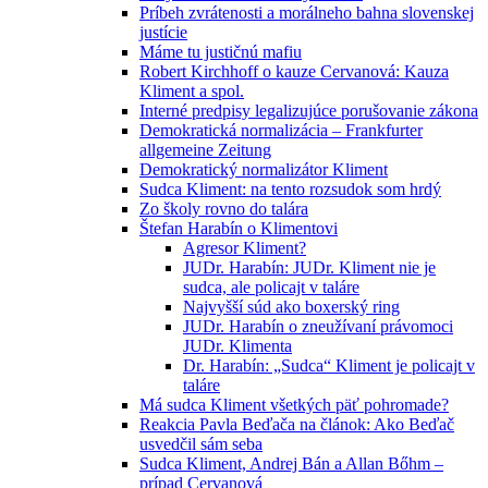
Príbeh zvrátenosti a morálneho bahna slovenskej
justície
Máme tu justičnú mafiu
Robert Kirchhoff o kauze Cervanová: Kauza
Kliment a spol.
Interné predpisy legalizujúce porušovanie zákona
Demokratická normalizácia – Frankfurter
allgemeine Zeitung
Demokratický normalizátor Kliment
Sudca Kliment: na tento rozsudok som hrdý
Zo školy rovno do talára
Štefan Harabín o Klimentovi
Agresor Kliment?
JUDr. Harabín: JUDr. Kliment nie je
sudca, ale policajt v taláre
Najvyšší súd ako boxerský ring
JUDr. Harabín o zneužívaní právomoci
JUDr. Klimenta
Dr. Harabín: „Sudca“ Kliment je policajt v
taláre
Má sudca Kliment všetkých päť pohromade?
Reakcia Pavla Beďača na článok: Ako Beďač
usvedčil sám seba
Sudca Kliment, Andrej Bán a Allan Bőhm –
prípad Cervanová