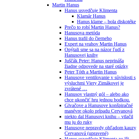
Martin Hanus
Hanus usvedčuje Klimenta
Klamár Hanus
Hanus klame – bola diskotéke
Prečo to robí Martin Hanus?
Hanusova metóda
Hanus trafil do čierneho
Expert na vrahov Martin Hanus
Opýtali sme sa na názor ľudí z
Hanusovej knihy
Juščák Peter: Hanus neprináša
žiadne odpovede na staré otázky
Peter Tóth a Martin Hanus
Hanusove ventilovanie v súvislosti s
výsluchmi Viery Zimákovej je
zvrátené …
Hanusov vlastný gól – alebo ako
chce ukončiť hru jednou bodkou.
Glvačove a Hanusove konšpiračné
manévre okolo prípadu Cervanová
niekto dal Hanusovi knihu – vtlačil
mu ju do ruky
Hanusove nepravdy ohľadom kauzy
Cervanová (upravené)
Hanus usvedčuje Klimenta zo lži