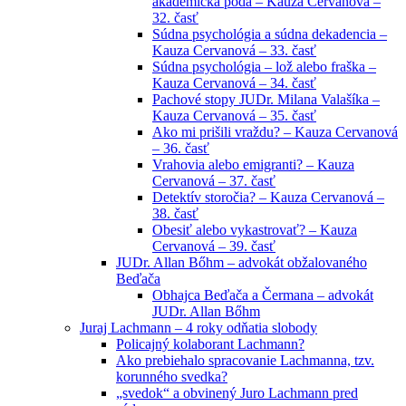
akademická pôda – Kauza Cervanová –
32. časť
Súdna psychológia a súdna dekadencia –
Kauza Cervanová – 33. časť
Súdna psychológia – lož alebo fraška –
Kauza Cervanová – 34. časť
Pachové stopy JUDr. Milana Valašíka –
Kauza Cervanová – 35. časť
Ako mi prišili vraždu? – Kauza Cervanová
– 36. časť
Vrahovia alebo emigranti? – Kauza
Cervanová – 37. časť
Detektív storočia? – Kauza Cervanová –
38. časť
Obesiť alebo vykastrovať? – Kauza
Cervanová – 39. časť
JUDr. Allan Bőhm – advokát obžalovaného
Beďača
Obhajca Beďača a Čermana – advokát
JUDr. Allan Bőhm
Juraj Lachmann – 4 roky odňatia slobody
Policajný kolaborant Lachmann?
Ako prebiehalo spracovanie Lachmanna, tzv.
korunného svedka?
„svedok“ a obvinený Juro Lachmann pred