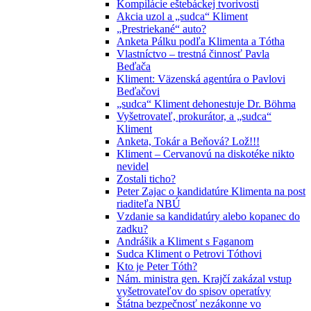
Kompilácie eštebáckej tvorivosti
Akcia uzol a „sudca“ Kliment
„Prestriekané“ auto?
Anketa Pálku podľa Klimenta a Tótha
Vlastníctvo – trestná činnosť Pavla
Beďača
Kliment: Väzenská agentúra o Pavlovi
Beďačovi
„sudca“ Kliment dehonestuje Dr. Böhma
Vyšetrovateľ, prokurátor, a „sudca“
Kliment
Anketa, Tokár a Beňová? Lož!!!
Kliment – Cervanovú na diskotéke nikto
nevidel
Zostali ticho?
Peter Zajac o kandidatúre Klimenta na post
riaditeľa NBÚ
Vzdanie sa kandidatúry alebo kopanec do
zadku?
Andrášik a Kliment s Faganom
Sudca Kliment o Petrovi Tóthovi
Kto je Peter Tóth?
Nám. ministra gen. Krajčí zakázal vstup
vyšetrovateľov do spisov operatívy
Štátna bezpečnosť nezákonne vo