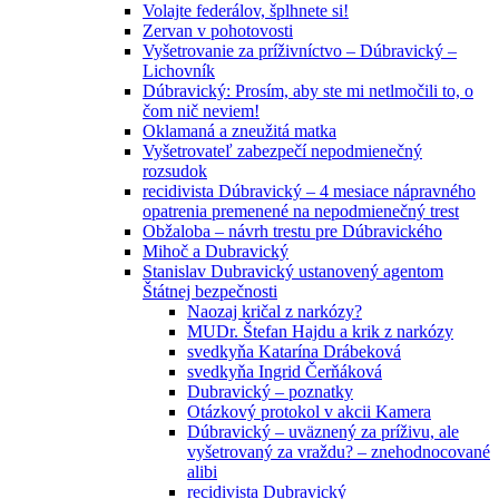
Volajte federálov, šplhnete si!
Zervan v pohotovosti
Vyšetrovanie za príživníctvo – Dúbravický –
Lichovník
Dúbravický: Prosím, aby ste mi netlmočili to, o
čom nič neviem!
Oklamaná a zneužitá matka
Vyšetrovateľ zabezpečí nepodmienečný
rozsudok
recidivista Dúbravický – 4 mesiace nápravného
opatrenia premenené na nepodmienečný trest
Obžaloba – návrh trestu pre Dúbravického
Mihoč a Dubravický
Stanislav Dubravický ustanovený agentom
Štátnej bezpečnosti
Naozaj kričal z narkózy?
MUDr. Štefan Hajdu a krik z narkózy
svedkyňa Katarína Drábeková
svedkyňa Ingrid Čerňáková
Dubravický – poznatky
Otázkový protokol v akcii Kamera
Dúbravický – uväznený za príživu, ale
vyšetrovaný za vraždu? – znehodnocované
alibi
recidivista Dubravický