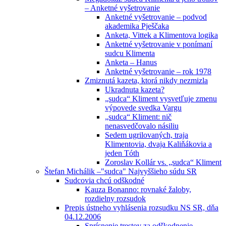
– Anketné vyšetrovanie
Anketné vyšetrovanie – podvod
akademika Pješčaka
Anketa, Vittek a Klimentova logika
Anketné vyšetrovanie v ponímaní
sudcu Klimenta
Anketa – Hanus
Anketné vyšetrovanie – rok 1978
Zmiznutá kazeta, ktorá nikdy nezmizla
Ukradnuta kazeta?
„sudca“ Kliment vysvetľuje zmenu
výpovede svedka Vargu
„sudca“ Kliment: nič
nenasvedčovalo násiliu
Sedem ugrilovaných, traja
Klimentovia, dvaja Kaliňákovia a
jeden Tóth
Zoroslav Kollár vs. „sudca“ Kliment
Štefan Michálik –"sudca" Najvyššieho súdu SR
Sudcovia chcú odškodné
Kauza Bonanno: rovnaké žaloby,
rozdielny rozsudok
Prepis ústneho vyhlásenia rozsudku NS SR, dňa
04.12.2006
Sprísnenie trestov za odškodnenie