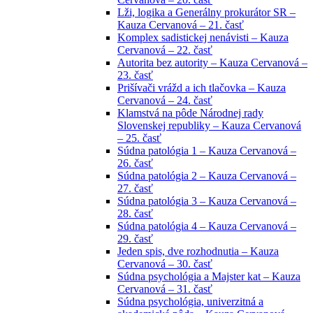
Lži, logika a Generálny prokurátor SR –
Kauza Cervanová – 21. časť
Komplex sadistickej nenávisti – Kauza
Cervanová – 22. časť
Autorita bez autority – Kauza Cervanová –
23. časť
Prišívači vrážd a ich tlačovka – Kauza
Cervanová – 24. časť
Klamstvá na pôde Národnej rady
Slovenskej republiky – Kauza Cervanová
– 25. časť
Súdna patológia 1 – Kauza Cervanová –
26. časť
Súdna patológia 2 – Kauza Cervanová –
27. časť
Súdna patológia 3 – Kauza Cervanová –
28. časť
Súdna patológia 4 – Kauza Cervanová –
29. časť
Jeden spis, dve rozhodnutia – Kauza
Cervanová – 30. časť
Súdna psychológia a Majster kat – Kauza
Cervanová – 31. časť
Súdna psychológia, univerzitná a