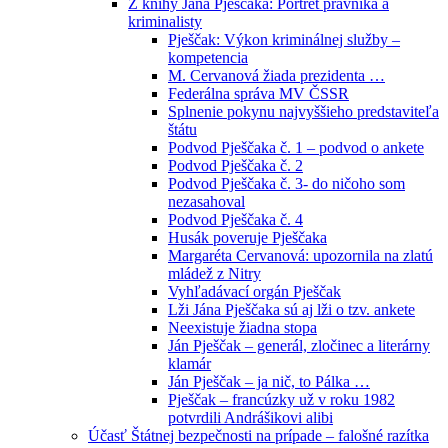
Z knihy Jána Pješčaka: Portrét právníka a
kriminalisty
Pješčak: Výkon kriminálnej služby –
kompetencia
M. Cervanová žiada prezidenta …
Federálna správa MV ČSSR
Splnenie pokynu najvyššieho predstaviteľa
štátu
Podvod Pješčaka č. 1 – podvod o ankete
Podvod Pješčaka č. 2
Podvod Pješčaka č. 3- do ničoho som
nezasahoval
Podvod Pješčaka č. 4
Husák poveruje Pješčaka
Margaréta Cervanová: upozornila na zlatú
mládež z Nitry
Vyhľadávací orgán Pješčak
Lži Jána Pješčaka sú aj lži o tzv. ankete
Neexistuje žiadna stopa
Ján Pješčak – generál, zločinec a literárny
klamár
Ján Pješčak – ja nič, to Pálka …
Pješčak – francúzky už v roku 1982
potvrdili Andrášikovi alibi
Účasť Štátnej bezpečnosti na prípade – falošné razítka