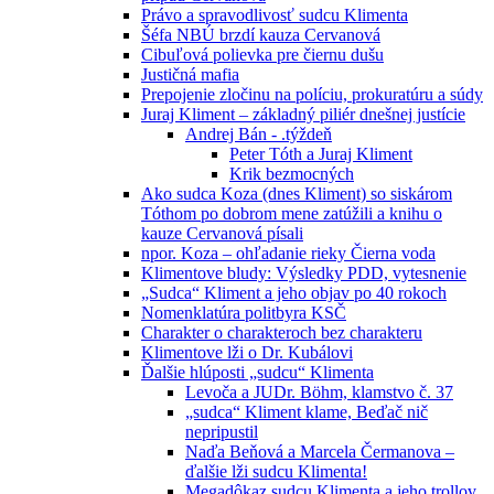
Právo a spravodlivosť sudcu Klimenta
Šéfa NBÚ brzdí kauza Cervanová
Cibuľová polievka pre čiernu dušu
Justičná mafia
Prepojenie zločinu na políciu, prokuratúru a súdy
Juraj Kliment – základný piliér dnešnej justície
Andrej Bán - .týždeň
Peter Tóth a Juraj Kliment
Krik bezmocných
Ako sudca Koza (dnes Kliment) so siskárom
Tóthom po dobrom mene zatúžili a knihu o
kauze Cervanová písali
npor. Koza – ohľadanie rieky Čierna voda
Klimentove bludy: Výsledky PDD, vytesnenie
„Sudca“ Kliment a jeho objav po 40 rokoch
Nomenklatúra politbyra KSČ
Charakter o charakteroch bez charakteru
Klimentove lži o Dr. Kubálovi
Ďalšie hlúposti „sudcu“ Klimenta
Levoča a JUDr. Böhm, klamstvo č. 37
„sudca“ Kliment klame, Beďač nič
nepripustil
Naďa Beňová a Marcela Čermanova –
ďalšie lži sudcu Klimenta!
Megadôkaz sudcu Klimenta a jeho trollov