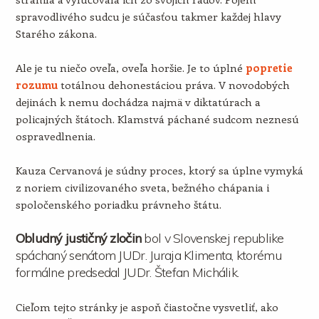
spravodlivého sudcu je súčasťou takmer každej hlavy
Starého zákona.
Ale je tu niečo oveľa, oveľa horšie. Je to úplné
popretie
rozumu
totálnou dehonestáciou práva. V novodobých
dejinách k nemu dochádza najmä v diktatúrach a
policajných štátoch. Klamstvá páchané sudcom neznesú
ospravedlnenia.
Kauza Cervanová je súdny proces, ktorý sa úplne vymyká
z noriem civilizovaného sveta, bežného chápania i
spoločenského poriadku právneho štátu.
Obludný justičný zločin
bol v Slovenskej republike
spáchaný senátom JUDr. Juraja Klimenta, ktorému
formálne predsedal JUDr. Štefan Michálik.
Cieľom tejto stránky je aspoň čiastočne vysvetliť, ako