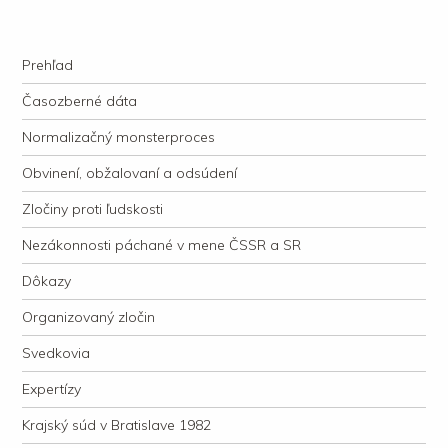
kauzacervanova.sk
Najdlhšie trvajúci, dodnes nevyjasnený súdny proces v dejnách slovenskej
Navigation
justície
Skip to content
Prehľad
Časozberné dáta
Normalizačný monsterproces
Obvinení, obžalovaní a odsúdení
Zločiny proti ľudskosti
Nezákonnosti páchané v mene ČSSR a SR
Dôkazy
Organizovaný zločin
Svedkovia
Expertízy
Krajský súd v Bratislave 1982