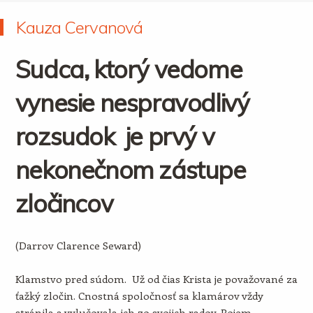
Kauza Cervanová
Sudca, ktorý vedome
vynesie nespravodlivý
rozsudok je prvý v
nekonečnom zástupe
zločincov
(Darrov Clarence Seward)
Klamstvo pred súdom. Už od čias Krista je považované za
ťažký zločin. Cnostná spoločnosť sa klamárov vždy
stránila a vylučovala ich zo svojich radov. Pojem