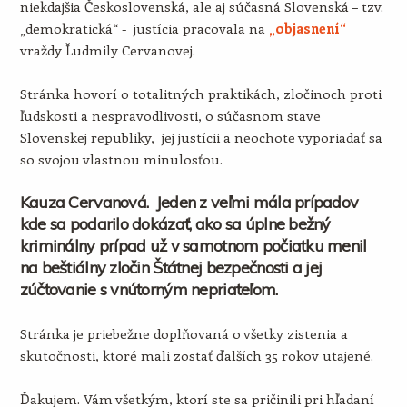
niekdajšia Československá, ale aj súčasná Slovenská – tzv.
„demokratická“ - justícia pracovala na
„objasnení“
vraždy Ľudmily Cervanovej.
Stránka hovorí o totalitných praktikách, zločinoch proti
ľudskosti a nespravodlivosti, o súčasnom stave
Slovenskej republiky, jej justícii a neochote vyporiadať sa
so svojou vlastnou minulosťou.
Kauza Cervanová. Jeden z veľmi mála prípadov
kde sa podarilo dokázať, ako sa úplne bežný
kriminálny prípad už v samotnom počiatku menil
na beštiálny zločin Štátnej bezpečnosti a jej
zúčtovanie s vnútorným nepriateľom.
Stránka je priebežne doplňovaná o všetky zistenia a
skutočnosti, ktoré mali zostať ďalších 35 rokov utajené.
Ďakujem. Vám všetkým, ktorí ste sa pričinili pri hľadaní