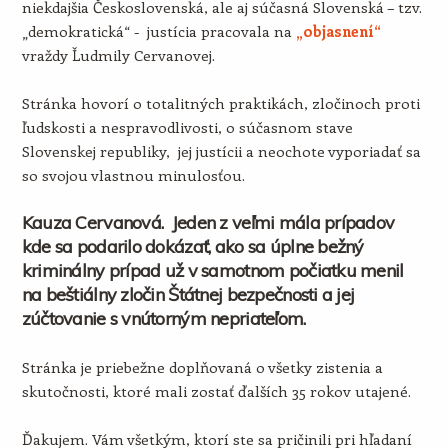
niekdajšia Československá, ale aj súčasná Slovenská – tzv.
„demokratická“ - justícia pracovala na
„objasnení“
vraždy Ľudmily Cervanovej.
Stránka hovorí o totalitných praktikách, zločinoch proti
ľudskosti a nespravodlivosti, o súčasnom stave
Slovenskej republiky, jej justícii a neochote vyporiadať sa
so svojou vlastnou minulosťou.
Kauza Cervanová. Jeden z veľmi mála prípadov
kde sa podarilo dokázať, ako sa úplne bežný
kriminálny prípad už v samotnom počiatku menil
na beštiálny zločin Štátnej bezpečnosti a jej
zúčtovanie s vnútorným nepriateľom.
Stránka je priebežne doplňovaná o všetky zistenia a
skutočnosti, ktoré mali zostať ďalších 35 rokov utajené.
Ďakujem. Vám všetkým, ktorí ste sa pričinili pri hľadaní