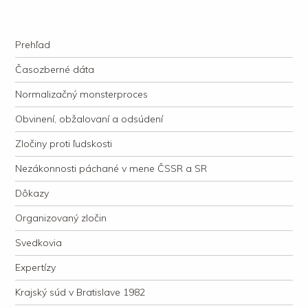
kauzacervanova.sk
Najdlhšie trvajúci, dodnes nevyjasnený súdny proces v dejnách slovenskej
Navigation
justície
Skip to content
Prehľad
Časozberné dáta
Normalizačný monsterproces
Obvinení, obžalovaní a odsúdení
Zločiny proti ľudskosti
Nezákonnosti páchané v mene ČSSR a SR
Dôkazy
Organizovaný zločin
Svedkovia
Expertízy
Krajský súd v Bratislave 1982