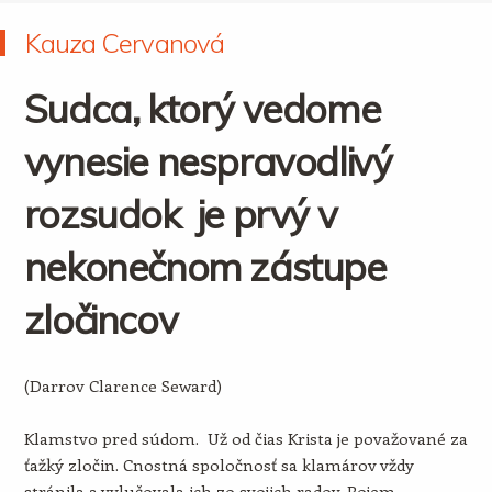
Kauza Cervanová
Sudca, ktorý vedome
vynesie nespravodlivý
rozsudok je prvý v
nekonečnom zástupe
zločincov
(Darrov Clarence Seward)
Klamstvo pred súdom. Už od čias Krista je považované za
ťažký zločin. Cnostná spoločnosť sa klamárov vždy
stránila a vylučovala ich zo svojich radov. Pojem