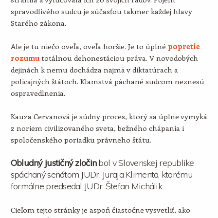
spravodlivého sudcu je súčasťou takmer každej hlavy
Starého zákona.
Ale je tu niečo oveľa, oveľa horšie. Je to úplné
popretie
rozumu
totálnou dehonestáciou práva. V novodobých
dejinách k nemu dochádza najmä v diktatúrach a
policajných štátoch. Klamstvá páchané sudcom neznesú
ospravedlnenia.
Kauza Cervanová je súdny proces, ktorý sa úplne vymyká
z noriem civilizovaného sveta, bežného chápania i
spoločenského poriadku právneho štátu.
Obludný justičný zločin
bol v Slovenskej republike
spáchaný senátom JUDr. Juraja Klimenta, ktorému
formálne predsedal JUDr. Štefan Michálik.
Cieľom tejto stránky je aspoň čiastočne vysvetliť, ako