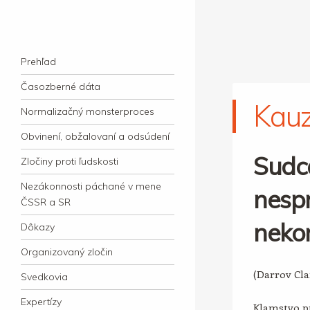
kauzacervanova.sk
Najdlhšie trvajúci, dodnes nevyjasnený
Navigation
súdny proces v dejnách slovenskej justície
Skip to content
Prehľad
Časozberné dáta
Kau
Normalizačný monsterproces
Obvinení, obžalovaní a odsúdení
Sudc
Zločiny proti ľudskosti
Nezákonnosti páchané v mene
nespr
ČSSR a SR
neko
Dôkazy
Organizovaný zločin
(Darrov Cl
Svedkovia
Expertízy
Klamstvo pr