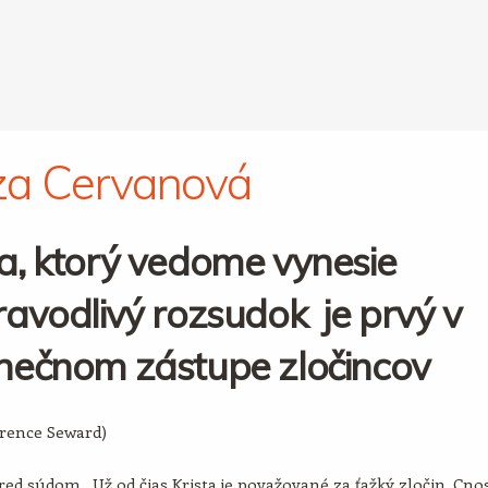
za Cervanová
a, ktorý vedome vynesie
avodlivý rozsudok je prvý v
nečnom zástupe zločincov
arence Seward)
ed súdom. Už od čias Krista je považované za ťažký zločin. Cno