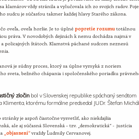
sa klamárov vždy stránila a vylučovala ich zo svojich radov. Poj
ho sudcu je súčasťou takmer každej hlavy Starého zákona.
ečo oveľa, oveľa horšie. Je to úplné
popretie rozumu
totálnou
iou práva. V novodobých dejinách k nemu dochádza najmä v
h a policajných štátoch. Klamstvá páchané sudcom neznesú
enia.
anová je súdny proces, ktorý sa úplne vymyká z noriem
ného sveta, bežného chápania i spoločenského poriadku právneh
stičný zločin
bol v Slovenskej republike spáchaný senátom
ja Klimenta, ktorému formálne predsedal JUDr. Štefan Michál
 stránky je aspoň čiastočne vysvetliť, ako niekdajšia
ská, ale aj súčasná Slovenská – tzv. „demokratická“ - justícia
na
„objasnení“
vraždy Ľudmily Cervanovej.