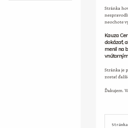
Stránka hov
nespravodli
neochote vy
Kauza Cer
dokázať, a
menil na b
vnútorným
Stránka je 
zostať ďalš
Ďakujem. Vá
Stránka