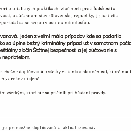
orí o totalitných praktikách, zločinoch proti ľudskosti a
vosti, o súčasnom stave Slovenskej republiky, jej justícii a
poriadať sa so svojou vlastnou minulosťou.
vanová. Jeden z veľmi mála prípadov kde sa podarilo
ko sa úplne bežný kriminálny prípad už v samotnom poči
eštiálny zločin Štátnej bezpečnosti a jej zúčtovanie s
 nepriateľom.
priebežne doplňovaná o všetky zistenia a skutočnosti, ktoré mali
ích 35 rokov utajené.
m všetkým, ktorí ste sa pričinili pri hľadaní pravdy.
 je priebežne doplňovaná a aktualizovaná.