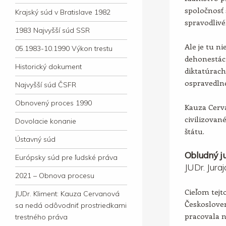
spoločnosť 
Krajský súd v Bratislave 1982
spravodlivé
1983 Najvyšší súd SSR
Ale je tu ni
05.1983-10.1990 Výkon trestu
dehonestác
Historický dokument
diktatúrac
ospravedln
Najvyšší súd ČSFR
Obnovený proces 1990
Kauza Cerv
civilizova
Dovolacie konanie
štátu.
Ústavný súd
Obludný ju
Európsky súd pre ľudské práva
JUDr. Jura
2021 – Obnova procesu
Cieľom tejto
JUDr. Kliment: Kauza Cervanová
Českosloven
sa nedá odôvodniť prostriedkami
pracovala 
trestného práva