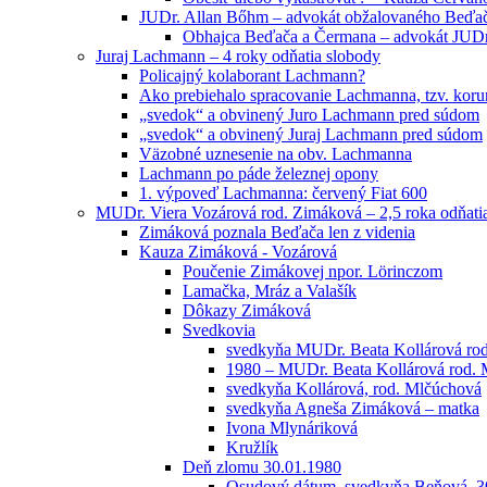
JUDr. Allan Bőhm – advokát obžalovaného Beďa
Obhajca Beďača a Čermana – advokát JUD
Juraj Lachmann – 4 roky odňatia slobody
Policajný kolaborant Lachmann?
Ako prebiehalo spracovanie Lachmanna, tzv. kor
„svedok“ a obvinený Juro Lachmann pred súdom
„svedok“ a obvinený Juraj Lachmann pred súdom
Väzobné uznesenie na obv. Lachmanna
Lachmann po páde železnej opony
1. výpoveď Lachmanna: červený Fiat 600
MUDr. Viera Vozárová rod. Zimáková – 2,5 roka odňati
Zimáková poznala Beďača len z videnia
Kauza Zimáková - Vozárová
Poučenie Zimákovej npor. Lörinczom
Lamačka, Mráz a Valašík
Dôkazy Zimáková
Svedkovia
svedkyňa MUDr. Beata Kollárová ro
1980 – MUDr. Beata Kollárová rod.
svedkyňa Kollárová, rod. Mlčúchová
svedkyňa Agneša Zimáková – matka
Ivona Mlynáriková
Kružlík
Deň zlomu 30.01.1980
Osudový dátum, svedkyňa Beňová, 3