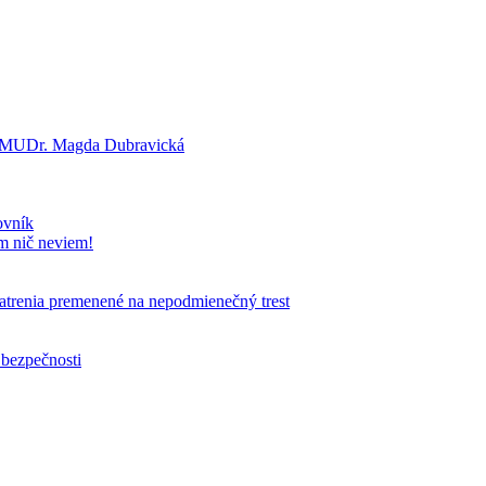
a? MUDr. Magda Dubravická
ovník
om nič neviem!
patrenia premenené na nepodmienečný trest
 bezpečnosti