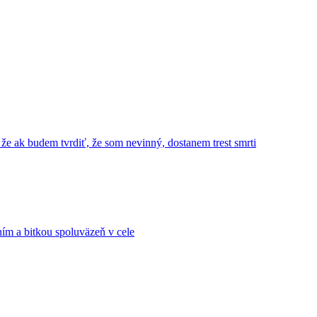
 že ak budem tvrdiť, že som nevinný, dostanem trest smrti
ním a bitkou spoluväzeň v cele