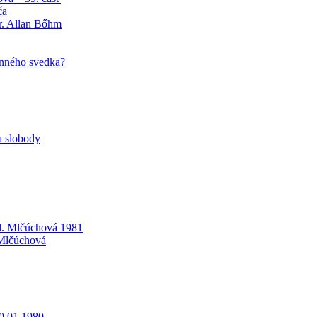
ča
r. Allan Bőhm
unného svedka?
a slobody
d. Mlčúchová 1981
 Mlčúchová
0.01.1980