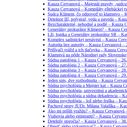
Kauza Cervanová – Majestát pravdy „sudcu“
Kauza Cervanová – Kompiláty eštebáckej tvo
Sudca Kliment, čo odpoveď to klamstvo – 
Detektor lží, polygraf, veda a paveda – Ka
Bezcharakterné, nehodné a podlé – Kauza C
Generálny prokurátor Kliment? – Kauza Cer
Lži, logika a Generálny prokurátor SR – Ka
Komplex sadistickej nenávisti – Kauza Cerv
Autorita bez autority – Kauza Cervanová – 
Prišívači vrážd a ich tlačovka – Kauza Cerv
Klamstvá na pôde Národnej rady Slovenskej
Súdna patológia 1 – Kauza Cervanová – 26.
Súdna patológia 2 – Kauza Cervanová – 27.
Súdna patológia 3 – Kauza Cervanová – 28.
Súdna patológia 4 – Kauza Cervanová – 29.
Jeden spis, dve rozhodnutia – Kauza Cervan
Súdna psychológia a Majster kat – Kauza C
Súdna psychológia, univerzitná a akademic
Súdna psychológia a súdna dekadencia – K
Súdna psychológia – lož alebo fraška – Kau
Pachové stopy JUDr. Milana Valašíka – Kau
Ako mi prišili vraždu? – Kauza Cervanová –
Vrahovia alebo emigranti? – Kauza Cervano
Detektív storočia? – Kauza Cervanová – 38.
Obesiť alebo vykastrovať? – Kauza Cervano