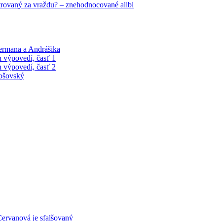
trovaný za vraždu? – znehodnocované alibi
Čermana a Andrášika
 výpovedí, časť 1
 výpovedí, časť 2
tošovský
ervanová je sfalšovaný