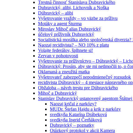
Trestná činnosť Stanislava Dubravického
Dubravický, alibi, Lichovník a Noška
Dúbravický – alibi
Vyšetrovanie vraždy – vo väzbe za príživu
Motáky a agent Šturma
Miroslav Mihoč alias Dubravický
účelový príživník Dubravický
Socialistická morálka alebo spoločenská diverzi
Naozaj recidivista? – NO 10% z platu
Volajte federálov, šplhnete si!
Zervan v pohotovosti
Vyšetrovanie za príživníctvo – Dúbravický – Lich
Dúbravický: Prosím, aby ste mi netlmočili to, o č
Oklamaná a zneužitá matka
Vyšetrovateľ zabezpečí nepodmienečný rozsudok
recidivista Dúbravický – 4 mesiace nápravného o
Obžaloba – návrh trestu pre Dúbravického
Mihoč a Dubravický
Stanislav Dubravický ustanovený agentom Štátnej
Naozaj kričal z narkózy?
MUDr. Štefan Hajdu a krik z narkózy
svedkyňa Katarína Drábeková
svedkyňa Ingrid Čerňáková
Dubravický – poznatky
Otázkový protokol v akcii Kamera