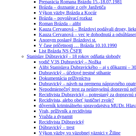
Preparácia Romana Brázdu 15.-18.07.1981
Brázda – doznanie z cely Janžetiča
Výkon väzby Brázda a Kocúr
Brázda – povolávací rozkaz
Roman Brázda – alibi
Kauza Cervanová – Brázdovi podávali drogy, liek
Kauza Cervanová – vec je dohodnutá a odsúhlasená
Anonym poslaný Brázdovi st.
V čase príčetnosti … Brázda 10.10.1990
List Brázda NS ČSFR
Stanislav Dúbravický - 18 rokov odňatia slobody
vodič V3S Dubravický – Nožka
Alibi Stanislava Dubravického – aj s dôkazmi – 3
Dubravický – účelové trestné stíhanie
Dokumentácia príživníctva
Dubravický – návrh na premenu nápravného opatr
Nepodmienečný trest za neúmyselnú dopravnú ne
Recidivista Dubravický – potrestaný za dopravnú
Recidivista, alebo obeť justičnej zvole?
dôverník kriminálneho spravodajstva MUDr. Hlav
Vrah, príživník a recidivista
Vražda a dynamit
Recidivista Dúbravický
Dúbravický – trest
Výkon väzby vo väzobnej väznici v Žiline