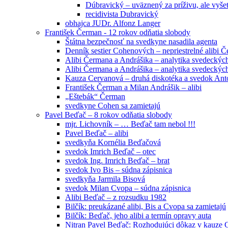
Dúbravický – uväznený za príživu, ale vyše
recidivista Dubravický
obhajca JUDr. Alfonz Langer
František Čerman - 12 rokov odňatia slobody
Štátna bezpečnosť na svedkyne nasadila agenta
Denník sestier Cohenových – nepriestrelné alibi 
Alibi Čermana a Andrášika – analytika svedeckých
Alibi Čermana a Andrášika – analytika svedeckých
Kauza Cervanová – druhá diskotéka a svedok An
František Čerman a Milan Andrášik – alibi
„Eštebák“ Čerman
svedkyne Cohen sa zamietajú
Pavel Beďač – 8 rokov odňatia slobody
mjr. Lichovník – … Beďač tam nebol !!!
Pavel Beďač – alibi
svedkyňa Kornélia Beďačová
svedok Imrich Beďač – otec
svedok Ing. Imrich Beďač – brat
svedok Ivo Bis – súdna zápisnica
svedkyňa Jarmila Bisová
svedok Milan Cvopa – súdna zápisnica
Alibi Beďač – z rozsudku 1982
Bilčík: preukázané alibi, Bis a Cvopa sa zamietajú
Bilčík: Beďač, jeho alibi a termín opravy auta
Nitran Pavel Beďač: Rozhodujúci dôkaz v kauze C