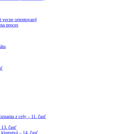
i vecne orientovaný
 na proces
átu
sť
znania z cely – 11. časť
 13. časť
klamstvá – 14. časť