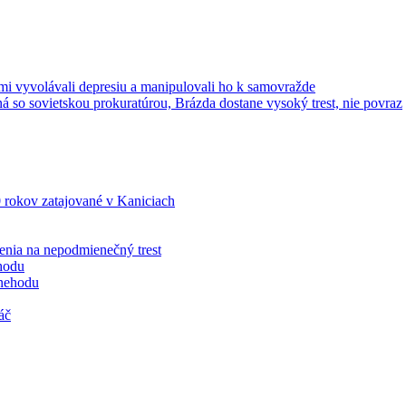
mi vyvolávali depresiu a manipulovali ho k samovražde
 so sovietskou prokuratúrou, Brázda dostane vysoký trest, nie povraz
0 rokov zatajované v Kaniciach
enia na nepodmienečný trest
hodu
 nehodu
áč