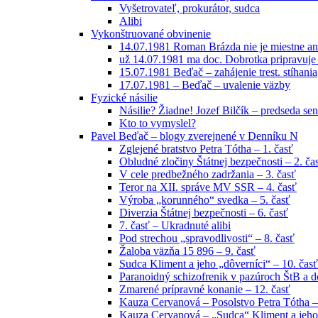
Vyšetrovateľ, prokurátor, sudca
Alibi
Vykonštruované obvinenie
14.07.1981 Roman Brázda nie je miestne an
už 14.07.1981 ma doc. Dobrotka pripravuje
15.07.1981 Beďač – zahájenie trest. stíhania
17.07.1981 – Beďač – uvalenie väzby
Fyzické násilie
Násilie? Žiadne! Jozef Bilčík – predseda sen
Kto to vymyslel?
Pavel Beďač – blogy zverejnené v Denníku N
Zglejené bratstvo Petra Tótha – 1. časť
Obludné zločiny Štátnej bezpečnosti – 2. ča
V cele predbežného zadržania – 3. časť
Teror na XII. správe MV SSR – 4. časť
Výroba „korunného“ svedka – 5. časť
Diverzia Štátnej bezpečnosti – 6. časť
7. časť – Ukradnuté alibi
Pod strechou „spravodlivosti“ – 8. časť
Žaloba väzňa 15 896 – 9. časť
Sudca Kliment a jeho „dôverníci“ – 10. časť
Paranoidný schizofrenik v pazúroch ŠtB a do
Zmarené prípravné konanie – 12. časť
Kauza Cervanová – Posolstvo Petra Tótha –
Kauza Cervanová – „Sudca“ Kliment a jeho 