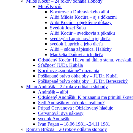
Miloš Kocúr – 24 rokov odňatia slobody
Miloš Kocúr
Kocúrove a Dubravického alibi
Alibi Miloša Kocúra – aj s dôkazmi
Alibi Kocúr – objektívne dôkazy
Svedok Jozef Šuba
Alibi Kocúr – svedkovia z pikniku
svedkyňa Luprichová a jej dieťa
svedok Luprich a jeho dieťa
Alibi – súdna zápisnica, Haláchy
Manželia Daňoví a ich dieťa
Odsúdený Kocúr: Hlavu mi tĺkli o stenu, vrieskali,
Sťažnosť JUDr. Kubála
Kocúrove „spontánne“ doznania
Pošliapané právo obhajoby – JUDr. Kubál
Pošliapané právo obhajoby – JUDr. Bereszecký
Milan Andrášik – 22 rokov odňatia slobody
Andrášik – alibi
Odsúdený Andrášik: K priznaniu ma prinútil škrte
Sedí Andrášikov náčrtok s realitou?
Prípad Cervanová : Obžalovaný hladuje
Cervanová: dva nákresy
svedok Andrášik
Ivan Fagan – 18.06.1981.-.24.11.1981
Roman Brázda – 20 rokov odňatia slobody