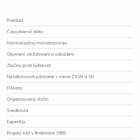
kauzacervanova.sk
Najdlhšie trvajúci, dodnes nevyjasnený súdny proces v dejnách slovenskej
Navigation
justície
Skip to content
Prehľad
Časozberné dáta
Normalizačný monsterproces
Obvinení, obžalovaní a odsúdení
Zločiny proti ľudskosti
Nezákonnosti páchané v mene ČSSR a SR
Dôkazy
Organizovaný zločin
Svedkovia
Expertízy
Krajský súd v Bratislave 1982