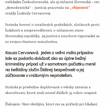
niekdajšia Československá, ale aj súčasná Slovenská – tzv.
„demokratická“ - justícia pracovala na
„objasnení“
vraždy Ľudmily Cervanovej.
Stránka hovorí o totalitných praktikách, zločinoch proti
ľudskosti a nespravodlivosti, o súčasnom stave
Slovenskej republiky, jej justícii a neochote vyporiadať sa
so svojou vlastnou minulosťou.
Kauza Cervanová. Jeden z veľmi mála prípadov
kde sa podarilo dokázať, ako sa úplne bežný
kriminálny prípad už v samotnom počiatku menil
na beštiálny zločin Štátnej bezpečnosti a jej
zúčtovanie s vnútorným nepriateľom.
Stránka je priebežne doplňovaná o všetky zistenia a
skutočnosti, ktoré mali zostať ďalších 35 rokov utajené.
Ďakujem. Vám všetkým, ktorí ste sa pričinili pri hľadaní