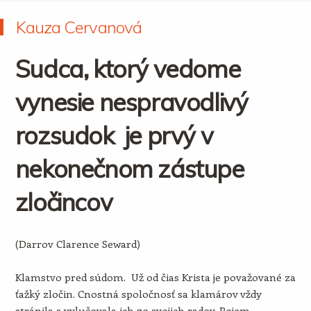
Kauza Cervanová
Sudca, ktorý vedome
vynesie nespravodlivý
rozsudok je prvý v
nekonečnom zástupe
zločincov
(Darrov Clarence Seward)
Klamstvo pred súdom. Už od čias Krista je považované za
ťažký zločin. Cnostná spoločnosť sa klamárov vždy
stránila a vylučovala ich zo svojich radov. Pojem