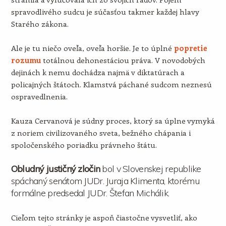
spravodlivého sudcu je súčasťou takmer každej hlavy
Starého zákona.
Ale je tu niečo oveľa, oveľa horšie. Je to úplné
popretie
rozumu
totálnou dehonestáciou práva. V novodobých
dejinách k nemu dochádza najmä v diktatúrach a
policajných štátoch. Klamstvá páchané sudcom neznesú
ospravedlnenia.
Kauza Cervanová je súdny proces, ktorý sa úplne vymyká
z noriem civilizovaného sveta, bežného chápania i
spoločenského poriadku právneho štátu.
Obludný justičný zločin
bol v Slovenskej republike
spáchaný senátom JUDr. Juraja Klimenta, ktorému
formálne predsedal JUDr. Štefan Michálik.
Cieľom tejto stránky je aspoň čiastočne vysvetliť, ako