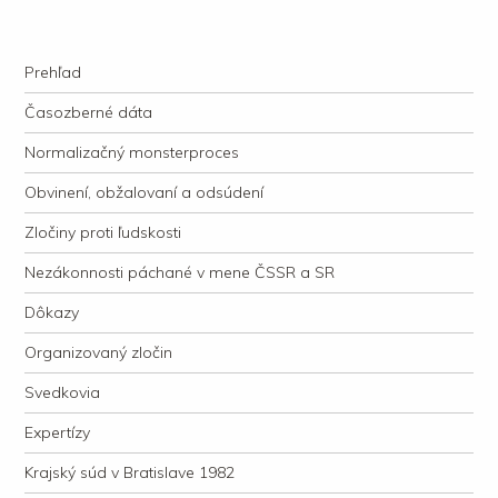
kauzacervanova.sk
Najdlhšie trvajúci, dodnes nevyjasnený súdny proces v dejnách slovenskej
Navigation
justície
Skip to content
Prehľad
Časozberné dáta
Normalizačný monsterproces
Obvinení, obžalovaní a odsúdení
Zločiny proti ľudskosti
Nezákonnosti páchané v mene ČSSR a SR
Dôkazy
Organizovaný zločin
Svedkovia
Expertízy
Krajský súd v Bratislave 1982