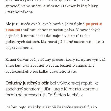
spravodlivého sudcu je súčasťou takmer každej hlavy
Starého zákona.
Ale je tu niečo oveľa, oveľa horšie. Je to úplné
popretie
rozumu
totálnou dehonestáciou práva. V novodobých
dejinách k nemu dochádza najmä v diktatúrach a
policajných štátoch. Klamstvá páchané sudcom neznesú
ospravedlnenia.
Kauza Cervanová je súdny proces, ktorý sa úplne vymyká
z noriem civilizovaného sveta, bežného chápania i
spoločenského poriadku právneho štátu.
Obludný justičný zločin
bol v Slovenskej republike
spáchaný senátom JUDr. Juraja Klimenta, ktorému
formálne predsedal JUDr. Štefan Michálik.
Cieľom tejto stránky je aspoň čiastočne vysvetliť, ako