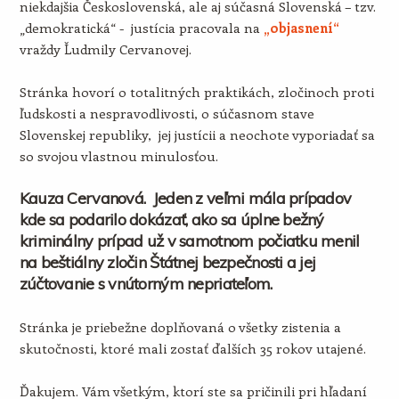
niekdajšia Československá, ale aj súčasná Slovenská – tzv.
„demokratická“ - justícia pracovala na
„objasnení“
vraždy Ľudmily Cervanovej.
Stránka hovorí o totalitných praktikách, zločinoch proti
ľudskosti a nespravodlivosti, o súčasnom stave
Slovenskej republiky, jej justícii a neochote vyporiadať sa
so svojou vlastnou minulosťou.
Kauza Cervanová. Jeden z veľmi mála prípadov
kde sa podarilo dokázať, ako sa úplne bežný
kriminálny prípad už v samotnom počiatku menil
na beštiálny zločin Štátnej bezpečnosti a jej
zúčtovanie s vnútorným nepriateľom.
Stránka je priebežne doplňovaná o všetky zistenia a
skutočnosti, ktoré mali zostať ďalších 35 rokov utajené.
Ďakujem. Vám všetkým, ktorí ste sa pričinili pri hľadaní