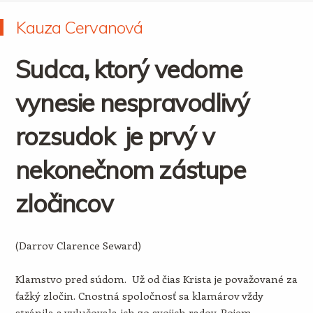
Kauza Cervanová
Sudca, ktorý vedome
vynesie nespravodlivý
rozsudok je prvý v
nekonečnom zástupe
zločincov
(Darrov Clarence Seward)
Klamstvo pred súdom. Už od čias Krista je považované za
ťažký zločin. Cnostná spoločnosť sa klamárov vždy
stránila a vylučovala ich zo svojich radov. Pojem