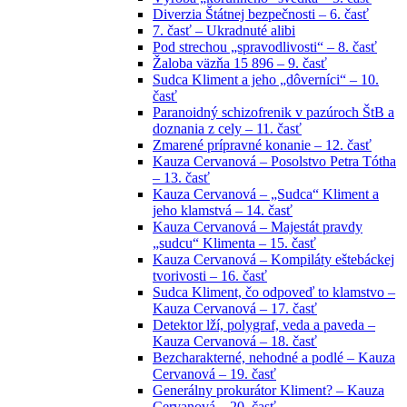
Diverzia Štátnej bezpečnosti – 6. časť
7. časť – Ukradnuté alibi
Pod strechou „spravodlivosti“ – 8. časť
Žaloba väzňa 15 896 – 9. časť
Sudca Kliment a jeho „dôverníci“ – 10.
časť
Paranoidný schizofrenik v pazúroch ŠtB a
doznania z cely – 11. časť
Zmarené prípravné konanie – 12. časť
Kauza Cervanová – Posolstvo Petra Tótha
– 13. časť
Kauza Cervanová – „Sudca“ Kliment a
jeho klamstvá – 14. časť
Kauza Cervanová – Majestát pravdy
„sudcu“ Klimenta – 15. časť
Kauza Cervanová – Kompiláty eštebáckej
tvorivosti – 16. časť
Sudca Kliment, čo odpoveď to klamstvo –
Kauza Cervanová – 17. časť
Detektor lží, polygraf, veda a paveda –
Kauza Cervanová – 18. časť
Bezcharakterné, nehodné a podlé – Kauza
Cervanová – 19. časť
Generálny prokurátor Kliment? – Kauza
Cervanová – 20. časť