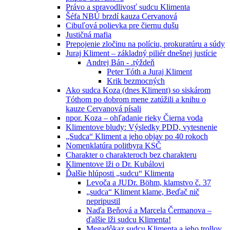
Právo a spravodlivosť sudcu Klimenta
Šéfa NBÚ brzdí kauza Cervanová
Cibuľová polievka pre čiernu dušu
Justičná mafia
Prepojenie zločinu na políciu, prokuratúru a súdy
Juraj Kliment – základný piliér dnešnej justície
Andrej Bán - .týždeň
Peter Tóth a Juraj Kliment
Krik bezmocných
Ako sudca Koza (dnes Kliment) so siskárom
Tóthom po dobrom mene zatúžili a knihu o
kauze Cervanová písali
npor. Koza – ohľadanie rieky Čierna voda
Klimentove bludy: Výsledky PDD, vytesnenie
„Sudca“ Kliment a jeho objav po 40 rokoch
Nomenklatúra politbyra KSČ
Charakter o charakteroch bez charakteru
Klimentove lži o Dr. Kubálovi
Ďalšie hlúposti „sudcu“ Klimenta
Levoča a JUDr. Böhm, klamstvo č. 37
„sudca“ Kliment klame, Beďač nič
nepripustil
Naďa Beňová a Marcela Čermanova –
ďalšie lži sudcu Klimenta!
Megadôkaz sudcu Klimenta a jeho trollov