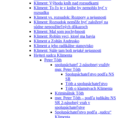
Kliment: Výhoda kníh nad rozsudkami
Kliment: To čo je v knihe by nemohlo byť v
rozsudku
Kliment vs. rozsudok: Rozpory a nejasnosti
Kliment: Rozsudok nemôže byť založený na
súdne nepoužiteľných dôkazoch
Kliment: Mal som pochybnosti
Kliment: Robím veci, ktoré ma bavia
Kliment a Zoltán Andrusko
Kliment a jeho radikálne stanovisko
Kliment: Stále tam boli nejaké nejasnosti
Hejteri sudcu Klimenta
Peter Tóth
spolupáchateľ 2-násobnej vraždy
mgr. Peter Tóth
Spolupáchateľstvo podľa NS
SR
Tóth a spolupáchateľstvo
Tóth o klamstvach Klimenta
Kriminálnik Tóth
mgr. Peter Tóth – podľa judikátu NS
SR 2-násobný vrah v
spolupáchateľstve
Spolupáchateľstvo podľa „sudcu“
Klimenta