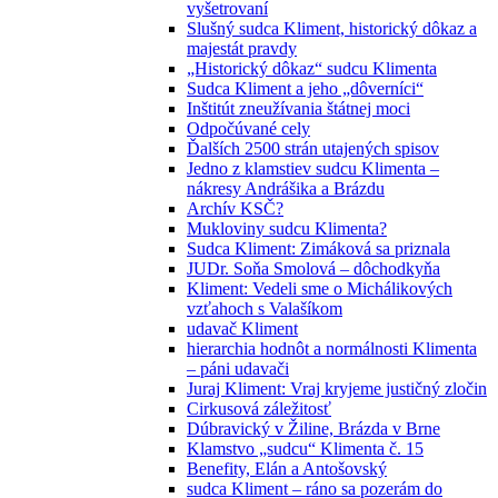
vyšetrovaní
Slušný sudca Kliment, historický dôkaz a
majestát pravdy
„Historický dôkaz“ sudcu Klimenta
Sudca Kliment a jeho „dôverníci“
Inštitút zneužívania štátnej moci
Odpočúvané cely
Ďalších 2500 strán utajených spisov
Jedno z klamstiev sudcu Klimenta –
nákresy Andrášika a Brázdu
Archív KSČ?
Mukloviny sudcu Klimenta?
Sudca Kliment: Zimáková sa priznala
JUDr. Soňa Smolová – dôchodkyňa
Kliment: Vedeli sme o Michálikových
vzťahoch s Valašíkom
udavač Kliment
hierarchia hodnôt a normálnosti Klimenta
– páni udavači
Juraj Kliment: Vraj kryjeme justičný zločin
Cirkusová záležitosť
Dúbravický v Žiline, Brázda v Brne
Klamstvo „sudcu“ Klimenta č. 15
Benefity, Elán a Antošovský
sudca Kliment – ráno sa pozerám do