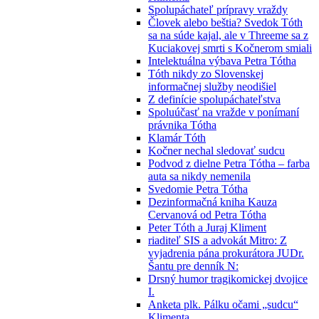
Spolupáchateľ prípravy vraždy
Človek alebo beštia? Svedok Tóth
sa na súde kajal, ale v Threeme sa z
Kuciakovej smrti s Kočnerom smiali
Intelektuálna výbava Petra Tótha
Tóth nikdy zo Slovenskej
informačnej služby neodišiel
Z definície spolupáchateľstva
Spoluúčasť na vražde v ponímaní
právnika Tótha
Klamár Tóth
Kočner nechal sledovať sudcu
Podvod z dielne Petra Tótha – farba
auta sa nikdy nemenila
Svedomie Petra Tótha
Dezinformačná kniha Kauza
Cervanová od Petra Tótha
Peter Tóth a Juraj Kliment
riaditeľ SIS a advokát Mitro: Z
vyjadrenia pána prokurátora JUDr.
Šantu pre denník N:
Drsný humor tragikomickej dvojice
I.
Anketa plk. Pálku očami „sudcu“
Klimenta