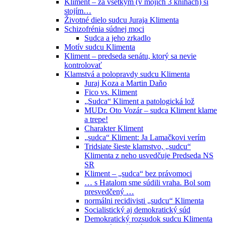
Kliment – za všetkým (v mojich 3 knihách) si
stojím…
Životné dielo sudcu Juraja Klimenta
Schizofrénia súdnej moci
Sudca a jeho zrkadlo
Motív sudcu Klimenta
Kliment – predseda senátu, ktorý sa nevie
kontrolovať
Klamstvá a polopravdy sudcu Klimenta
Juraj Koza a Martin Daňo
Fico vs. Kliment
„Sudca“ Kliment a patologická lož
MUDr. Oto Vozár – sudca Kliment klame
a trepe!
Charakter Kliment
„sudca“ Kliment: Ja Lamačkovi verím
Tridsiate šieste klamstvo, „sudcu“
Klimenta z neho usvedčuje Predseda NS
SR
Kliment – „sudca“ bez právomoci
… s Hatalom sme súdili vraha. Bol som
presvedčený …
normálni recidivisti „sudcu“ Klimenta
Socialistický aj demokratický súd
Demokratický rozsudok sudcu Klimenta