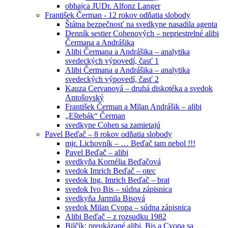
obhajca JUDr. Alfonz Langer
František Čerman - 12 rokov odňatia slobody
Štátna bezpečnosť na svedkyne nasadila agenta
Denník sestier Cohenových – nepriestrelné alibi
Čermana a Andrášika
Alibi Čermana a Andrášika – analytika
svedeckých výpovedí, časť 1
Alibi Čermana a Andrášika – analytika
svedeckých výpovedí, časť 2
Kauza Cervanová – druhá diskotéka a svedok
Antošovský
František Čerman a Milan Andrášik – alibi
„Eštebák“ Čerman
svedkyne Cohen sa zamietajú
Pavel Beďač – 8 rokov odňatia slobody
mjr. Lichovník – … Beďač tam nebol !!!
Pavel Beďač – alibi
svedkyňa Kornélia Beďačová
svedok Imrich Beďač – otec
svedok Ing. Imrich Beďač – brat
svedok Ivo Bis – súdna zápisnica
svedkyňa Jarmila Bisová
svedok Milan Cvopa – súdna zápisnica
Alibi Beďač – z rozsudku 1982
Bilčík: preukázané alibi, Bis a Cvopa sa