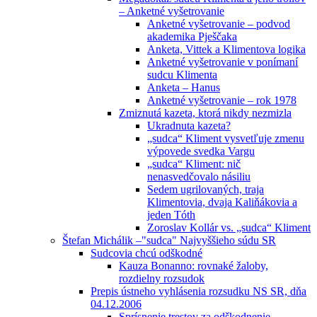
– Anketné vyšetrovanie
Anketné vyšetrovanie – podvod
akademika Pješčaka
Anketa, Vittek a Klimentova logika
Anketné vyšetrovanie v ponímaní
sudcu Klimenta
Anketa – Hanus
Anketné vyšetrovanie – rok 1978
Zmiznutá kazeta, ktorá nikdy nezmizla
Ukradnuta kazeta?
„sudca“ Kliment vysvetľuje zmenu
výpovede svedka Vargu
„sudca“ Kliment: nič
nenasvedčovalo násiliu
Sedem ugrilovaných, traja
Klimentovia, dvaja Kaliňákovia a
jeden Tóth
Zoroslav Kollár vs. „sudca“ Kliment
Štefan Michálik –"sudca" Najvyššieho súdu SR
Sudcovia chcú odškodné
Kauza Bonanno: rovnaké žaloby,
rozdielny rozsudok
Prepis ústneho vyhlásenia rozsudku NS SR, dňa
04.12.2006
Sprísnenie trestov za odškodnenie