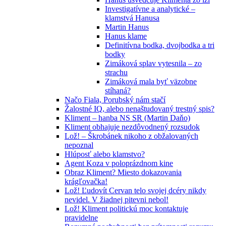
Investigatívne a analytické –
klamstvá Hanusa
Martin Hanus
Hanus klame
Definitívna bodka, dvojbodka a tri
bodky
Zimáková splav vytesnila – zo
strachu
Zimáková mala byť väzobne
stíhaná?
Načo Fiala, Porubský nám stačí
Žalostné IQ, alebo nenaštudovaný trestný spis?
Kliment – hanba NS SR (Martin Daňo)
Kliment obhajuje nezdôvodnený rozsudok
Lož! – Škrobánek nikoho z obžalovaných
nepoznal
Hlúposť alebo klamstvo?
Agent Koza v poloprázdnom kine
Obraz Kliment? Miesto dokazovania
krágľovačka!
Lož! Ľudovít Cervan telo svojej dcéry nikdy
nevidel. V žiadnej pitevni nebol!
Lož! Kliment politickú moc kontaktuje
pravidelne