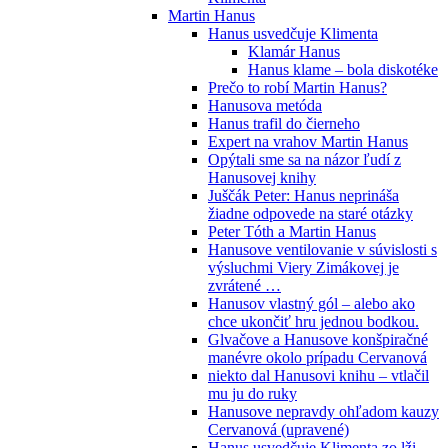
Martin Hanus
Hanus usvedčuje Klimenta
Klamár Hanus
Hanus klame – bola diskotéke
Prečo to robí Martin Hanus?
Hanusova metóda
Hanus trafil do čierneho
Expert na vrahov Martin Hanus
Opýtali sme sa na názor ľudí z
Hanusovej knihy
Juščák Peter: Hanus neprináša
žiadne odpovede na staré otázky
Peter Tóth a Martin Hanus
Hanusove ventilovanie v súvislosti s
výsluchmi Viery Zimákovej je
zvrátené …
Hanusov vlastný gól – alebo ako
chce ukončiť hru jednou bodkou.
Glvačove a Hanusove konšpiračné
manévre okolo prípadu Cervanová
niekto dal Hanusovi knihu – vtlačil
mu ju do ruky
Hanusove nepravdy ohľadom kauzy
Cervanová (upravené)
Hanus usvedčuje Klimenta zo lži