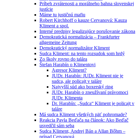
Príbeh zvrátenosti a morálneho bahna slovenskej
justície
Máme tu justičnú mafiu
Robert Kirchhoff o kauze Cervanová: Kauza
Kliment a spol.
Interné predpisy legalizujúce porušovanie zákona
Demokratická normalizácia – Frankfurter
allgemeine Zeitung
Demokratický normalizátor Kliment
Sudca Kliment: na tento rozsudok som hrdý
Zo školy rovno do talára
Štefan Harabín o Klimentovi
Agresor Kliment?
JUDr. Harabín: JUDr. Kliment nie je
sudca, ale policajt v taláre
Najvyšší súd ako boxerský ring
JUDr. Harabín o zneužívaní právomoci
JUDr. Klimenta
Dr. Harabín: „Sudca“ Kliment je policajt v
taláre
Má sudca Kliment všetkých päť pohromade?
Reakcia Pavla Beďača na článok: Ako Beďač
usvedčil sám seba
Sudca Kliment, Andrej Bán a Allan Bőhm –
prípad Cervanová