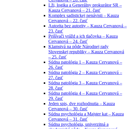
Lži, logika a Generálny prokurátor SR –
Kauza Cervanová – 21. časť
Komplex sadistickej nenávisti – Kauza
Cervanová – 22. časť
Autorita bez autority – Kauza Cervanová –
23. časť
Prišívači vrážd a ich tlačovka – Kauza
Cervanová – 24. časť
Klamstvá na pôde Národnej rady
Slovenskej republiky – Kauza Cervanová
– 25. časť
Súdna patológia 1 – Kauza Cervanová –
26. časť
Súdna patológia 2 – Kauza Cervanová –
27. časť
Súdna patológia 3 – Kauza Cervanová –
28. časť
Súdna patológia 4 – Kauza Cervanová –
29. časť
Jeden spis, dve rozhodnutia – Kauza
Cervanová – 30. časť
Súdna psychológia a Majster kat – Kauza
Cervanová – 31. časť
Súdna psychológia, univerzitná a