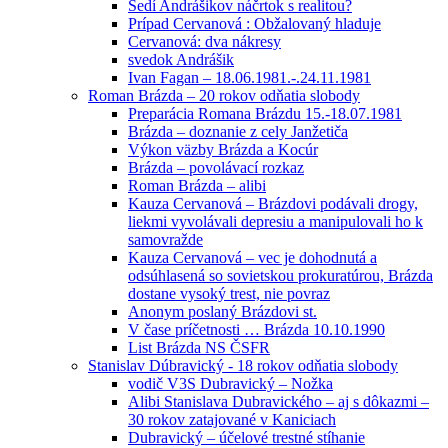
Sedí Andrášikov náčrtok s realitou?
Prípad Cervanová : Obžalovaný hladuje
Cervanová: dva nákresy
svedok Andrášik
Ivan Fagan – 18.06.1981.-.24.11.1981
Roman Brázda – 20 rokov odňatia slobody
Preparácia Romana Brázdu 15.-18.07.1981
Brázda – doznanie z cely Janžetiča
Výkon väzby Brázda a Kocúr
Brázda – povolávací rozkaz
Roman Brázda – alibi
Kauza Cervanová – Brázdovi podávali drogy,
liekmi vyvolávali depresiu a manipulovali ho k
samovražde
Kauza Cervanová – vec je dohodnutá a
odsúhlasená so sovietskou prokuratúrou, Brázda
dostane vysoký trest, nie povraz
Anonym poslaný Brázdovi st.
V čase príčetnosti … Brázda 10.10.1990
List Brázda NS ČSFR
Stanislav Dúbravický - 18 rokov odňatia slobody
vodič V3S Dubravický – Nožka
Alibi Stanislava Dubravického – aj s dôkazmi –
30 rokov zatajované v Kaniciach
Dubravický – účelové trestné stíhanie