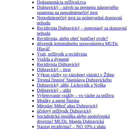
Dokumentácia príživníctva
Dubravický – návrh na premenu nápravného
opatrenia na nepodmienečný trest
Nepodmienečný trest za neúmyselnú dopravnú
nehodu
Recidivista Dubravický – potrestaný za dopravnú
nehodu
Recidivista, alebo obeť justičnej zvole?
dôverník kriminálneho spravodajstva MUDr.
Hlaváč
Vrah, príživník a recidivista
Vražda a dynamit
Recidivista Dúbravický
Dúbravický – trest
Výkon väzby vo väzobnej väznici v Žiline
Trestná činnosť Stanislava Dubravického
Dubravický, alibi, Lichovník a Noška
Dúbravický – alibi
Vyšetrovanie vraždy – vo väzbe za príživu
Motáky a agent Šturma
Miroslav Mihoč alias Dubravický
účelový príživník Dubravický
Socialistická morálka alebo spoločenská
diverzia? MUDr. Magda Dubravická
Naozaj recidivista? – NO 10% z platu