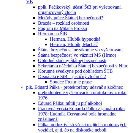
VB
pplk. Pačikovský, účasť ŠtB pri vyšetrovaní,
organizovaný zločin
Metódy práce Štátnej bezpečnosti?
Brázda – rozklad osobnosti
Pogrom na Milana Proksu
Herman na ŠtB
Herman, Hlubík hypnotiká
Herman, Hlubík, Macháč
Štátna bezpečnosť nezákonne vo vyšetrovaní
Śtátna bezpečnosť vo väznici MS (Hrmo)
Obludné zločiny Štátnej bezpečnosti
Sekretárka náčelníka Štátnej bezpečnosti v Nitre
Korunné svedkyne pod dohľadom ŠTB
Drsná akce StB – justičný zločin č.2
Soudce Fremr je prase
plk. Eduard Pálka - protektorátny udavač a zločinec
prehodnotenie vyšetrovacích protokolov z roku
1976
Eduard Pálka: nútili ju piť alkohol
Pracovná verzia Eduarda Pálku z januára roku
1978: Ľudmila Cervanová bola hromadne
znásilnená
Pálka: podozriví sú všetci majitelia motorových
vozidiel, aj tí, čo na diskotéke neboli