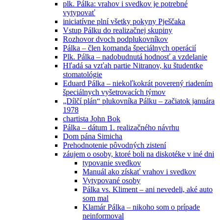
plk. Pálka: vrahov i svedkov je potrebné
vytypovať
iniciatívne plní všetky pokyny Pješčaka
Vstup Pálku do realizačnej skupiny
Rozhovor dvoch podplukovníkov
Pálka – člen komanda špeciálnych operácií
Plk. Pálka – nadobudnutá hodnosť a vzdelanie
Hľadá sa vzťah partie Nitranov, ku študentke
stomatológie
Eduard Pálka – niekoľkokrát poverený riadením
špeciálnych vyšetrovacích týmov
„Dílčí plán“ plukovníka Pálku – začiatok januára
1978
chartista John Bok
Pálka – dátum 1. realizačného návrhu
Dom pána Simicha
Prehodnotenie pôvodných zistení
záujem o osoby, ktoré boli na diskotéke v iné dni
typovanie svedkov
Manuál ako získať vrahov i svedkov
Vytypované osoby
Pálka vs. Kliment – ani nevedeli, aké auto
som mal
Klamár Pálka – nikoho som o prípade
neinformoval