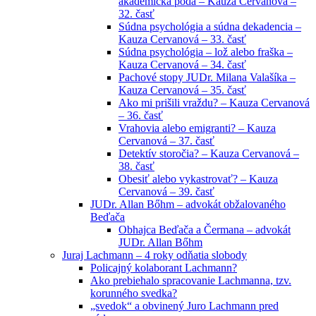
akademická pôda – Kauza Cervanová –
32. časť
Súdna psychológia a súdna dekadencia –
Kauza Cervanová – 33. časť
Súdna psychológia – lož alebo fraška –
Kauza Cervanová – 34. časť
Pachové stopy JUDr. Milana Valašíka –
Kauza Cervanová – 35. časť
Ako mi prišili vraždu? – Kauza Cervanová
– 36. časť
Vrahovia alebo emigranti? – Kauza
Cervanová – 37. časť
Detektív storočia? – Kauza Cervanová –
38. časť
Obesiť alebo vykastrovať? – Kauza
Cervanová – 39. časť
JUDr. Allan Bőhm – advokát obžalovaného
Beďača
Obhajca Beďača a Čermana – advokát
JUDr. Allan Bőhm
Juraj Lachmann – 4 roky odňatia slobody
Policajný kolaborant Lachmann?
Ako prebiehalo spracovanie Lachmanna, tzv.
korunného svedka?
„svedok“ a obvinený Juro Lachmann pred