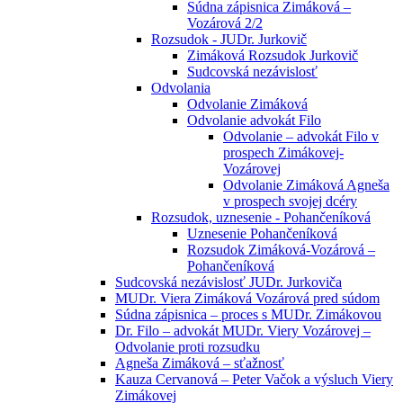
Súdna zápisnica Zimáková –
Vozárová 2/2
Rozsudok - JUDr. Jurkovič
Zimáková Rozsudok Jurkovič
Sudcovská nezávislosť
Odvolania
Odvolanie Zimáková
Odvolanie advokát Filo
Odvolanie – advokát Filo v
prospech Zimákovej-
Vozárovej
Odvolanie Zimáková Agneša
v prospech svojej dcéry
Rozsudok, uznesenie - Pohančeníková
Uznesenie Pohančeníková
Rozsudok Zimáková-Vozárová –
Pohančeníková
Sudcovská nezávislosť JUDr. Jurkoviča
MUDr. Viera Zimáková Vozárová pred súdom
Súdna zápisnica – proces s MUDr. Zimákovou
Dr. Filo – advokát MUDr. Viery Vozárovej –
Odvolanie proti rozsudku
Agneša Zimáková – sťažnosť
Kauza Cervanová – Peter Vačok a výsluch Viery
Zimákovej