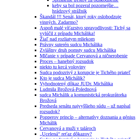
keby sa bol pozeral pozornejšie…
hrádzový strážnik
Škandál !!! Senát, ktorý roky oslobodzuje
vinných. Zadarmo?
Aspoň malé víťazstvo spravodlivosti: Tichý sa
vylúčil z prípadu Michálika!
Žiaľ nad rozliatym mliekom
Právny suterén sudcu Michálika
Zvláštny druh pomsty sudcu Michálika
Mlčanie v prípade Cervanová a ničnerobenie
Proces – hanebný rozsudok
niekto tu kecá voloviny
Sudca podozrivý z korupcie je Tichého priateľ
Kto je sudca Michálik?
Vyhodnotený dôkaz JUDr. Michálika
Ludmila Brožová-Polednová
sudca Michálik a komunistická prokurátorka
Brožová
Predseda senátu najvyššieho súdu – už napísal
rozsudok?
Popperov princíp – alternatívy doznania a génius
Michálik
Cervanová a muži v talároch
„Ucelená“ reťaz dôkazov?