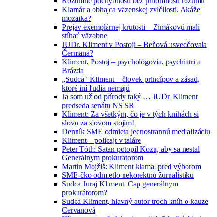
Rozumné pochybnosti bez prítomnosti rozumu
Klamár a obhajca väzenskej zvlčilosti. Akáže
mozaika?
Prejav exemplárnej krutosti – Zimákovú mali
stíhať väzobne
JUDr. Kliment v Postoji – Beňová usvedčovala
Čermana?
Kliment, Postoj – psychológovia, psychiatri a
Brázda
„Sudca“ Kliment – človek princípov a zásad,
ktoré iní ľudia nemajú
Ja som už od prírody taký … JUDr. Kliment
predseda senátu NS SR
Kliment: Za všetkým, čo je v tých knihách si
slovo za slovom stojím!
Denník SME odmieta jednostrannú medializáciu
Kliment – policajt v taláre
Peter Tóth: Satan potopil Kozu, aby sa nestal
Generálnym prokurátorom
Martin Mojžiš: Kliment klamal pred výborom
SME-čko odmietlo nekorektnú žurnalistiku
Sudca Juraj Kliment. Cap generálnym
prokurátorom?
Sudca Kliment, hlavný autor troch kníh o kauze
Cervanová