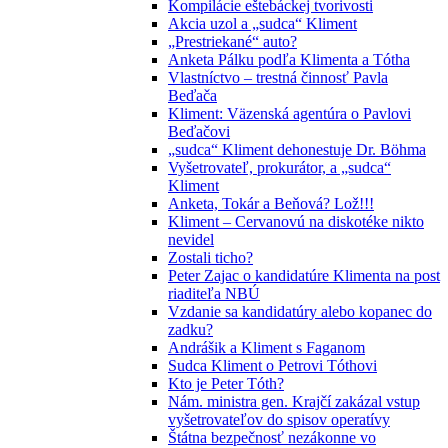
Kompilácie eštebáckej tvorivosti
Akcia uzol a „sudca“ Kliment
„Prestriekané“ auto?
Anketa Pálku podľa Klimenta a Tótha
Vlastníctvo – trestná činnosť Pavla
Beďača
Kliment: Väzenská agentúra o Pavlovi
Beďačovi
„sudca“ Kliment dehonestuje Dr. Böhma
Vyšetrovateľ, prokurátor, a „sudca“
Kliment
Anketa, Tokár a Beňová? Lož!!!
Kliment – Cervanovú na diskotéke nikto
nevidel
Zostali ticho?
Peter Zajac o kandidatúre Klimenta na post
riaditeľa NBÚ
Vzdanie sa kandidatúry alebo kopanec do
zadku?
Andrášik a Kliment s Faganom
Sudca Kliment o Petrovi Tóthovi
Kto je Peter Tóth?
Nám. ministra gen. Krajčí zakázal vstup
vyšetrovateľov do spisov operatívy
Štátna bezpečnosť nezákonne vo