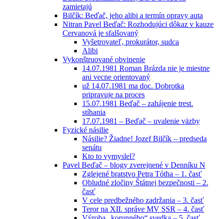
zamietajú
Bilčík: Beďač, jeho alibi a termín opravy auta
Nitran Pavel Beďač: Rozhodujúci dôkaz v kauze
Cervanová je sfalšovaný
Vyšetrovateľ, prokurátor, sudca
Alibi
Vykonštruované obvinenie
14.07.1981 Roman Brázda nie je miestne
ani vecne orientovaný
už 14.07.1981 ma doc. Dobrotka
pripravuje na proces
15.07.1981 Beďač – zahájenie trest.
stíhania
17.07.1981 – Beďač – uvalenie väzby
Fyzické násilie
Násilie? Žiadne! Jozef Bilčík – predseda
senátu
Kto to vymyslel?
Pavel Beďač – blogy zverejnené v Denníku N
Zglejené bratstvo Petra Tótha – 1. časť
Obludné zločiny Štátnej bezpečnosti – 2.
časť
V cele predbežného zadržania – 3. časť
Teror na XII. správe MV SSR – 4. časť
Výroba „korunného“ svedka – 5. časť