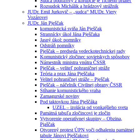
Sudca podozrivý z korupcie je Tichého priateľ
Rozsudok Michálik a hrádzový strážnik
JUDr. Emil Jurkovič – „sudca“ MUDr. Viery
Vozárovej
JUDr. Ján Pješčak
komunistická sviňa Ján Pješčak
Strannícky úkol Jána Pješčaka
Jasný úkol: pomníky
Odstráň pomníky
Pješčak – predseda vedeckotechnickej rady
Komunistický zločinec sovietskych spôsobov
Námestník ministra vnútra ČSSR
Pješčak – veliteľ pohraničnej stráže
Teória a prax Jána Pješčaka
Velitel pohraničnej stráže – Pješčak
Pješčak – náčelník Civilnej obrany ČSSR
Stíhanie komunistického vraha
Zamagurské noviny
Pod taktovkou Jána Pješčáka
UZEL – izolácia od vonkajšieho sveta
Pamätná tabuľa zločincovi je zločin
Vytvorenie operatívnej skupiny – Obzina,
Pjaščak
Otvorený protest ÚPN voči odhaleniu pamätnej
tabule Jánovi Pješčakovi