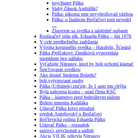
psychiater Pálka
Slabý článok Andrášik?
Pálka: nikomu sme nevyhrožovali väzbou
Pálka: o žiadnom Beďačovi som nevedel
…
Zbavenie sa svedka a následné opíjanie
Realizačný plán plk. Eduarda Pálku – jún 1978
V cele predbežného zadržania
Výroba korunného svedka – Harabrín, Šťastná
Pálka Pješčakovi: Zimáková vypovedala
spontánne bez nátlaku
Vyťažujte Nitranov, ktorí by boli ochotní klamať
Špicľovanie svedkov
Ako dostať študenta Brázdu?
boli vytypované osoby
Pálka (Urbánek) zisťuje, že 1 auto mu chýba
Byla nalezena kostra – snad člena KSČ
Pálka – klamstvo pred federálnym súdom
Bolero ministra Kaliňáka
Udavač Pálka krivo prisahal
svedok Antošovský o Beďačovi
Boľševická rodina Eduarda Pálku
Udavač Pálka – rozsudok
surovci, psychopati a sadisti
Akcia VILIK odkryla Nitranov