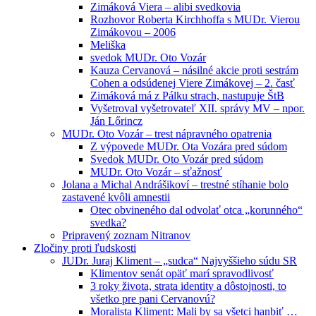
Zimáková Viera – alibi svedkovia
Rozhovor Roberta Kirchhoffa s MUDr. Vierou
Zimákovou – 2006
Meliška
svedok MUDr. Oto Vozár
Kauza Cervanová – násilné akcie proti sestrám
Cohen a odsúdenej Viere Zimákovej – 2. časť
Zimáková má z Pálku strach, nastupuje ŠtB
Vyšetroval vyšetrovateľ XII. správy MV – npor.
Ján Lőrincz
MUDr. Oto Vozár – trest nápravného opatrenia
Z výpovede MUDr. Ota Vozára pred súdom
Svedok MUDr. Oto Vozár pred súdom
MUDr. Oto Vozár – sťažnosť
Jolana a Michal Andrášikoví – trestné stíhanie bolo
zastavené kvôli amnestii
Otec obvineného dal odvolať otca „korunného“
svedka?
Pripravený zoznam Nitranov
Zločiny proti ľudskosti
JUDr. Juraj Kliment – „sudca“ Najvyššieho súdu SR
Klimentov senát opäť marí spravodlivosť
3 roky života, strata identity a dôstojnosti, to
všetko pre pani Cervanovú?
Moralista Kliment: Mali by sa všetci hanbiť …