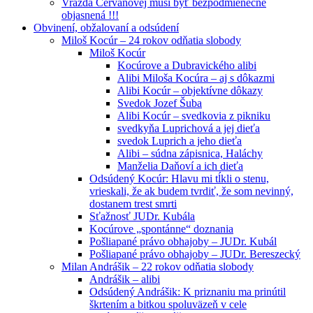
Vražda Cervanovej musí byť bezpodmienečne
objasnená !!!
Obvinení, obžalovaní a odsúdení
Miloš Kocúr – 24 rokov odňatia slobody
Miloš Kocúr
Kocúrove a Dubravického alibi
Alibi Miloša Kocúra – aj s dôkazmi
Alibi Kocúr – objektívne dôkazy
Svedok Jozef Šuba
Alibi Kocúr – svedkovia z pikniku
svedkyňa Luprichová a jej dieťa
svedok Luprich a jeho dieťa
Alibi – súdna zápisnica, Haláchy
Manželia Daňoví a ich dieťa
Odsúdený Kocúr: Hlavu mi tĺkli o stenu,
vrieskali, že ak budem tvrdiť, že som nevinný,
dostanem trest smrti
Sťažnosť JUDr. Kubála
Kocúrove „spontánne“ doznania
Pošliapané právo obhajoby – JUDr. Kubál
Pošliapané právo obhajoby – JUDr. Bereszecký
Milan Andrášik – 22 rokov odňatia slobody
Andrášik – alibi
Odsúdený Andrášik: K priznaniu ma prinútil
škrtením a bitkou spoluväzeň v cele