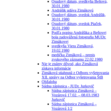
Osudový dátum, svedkyňa Beňová,
30.01.1980
Andrášik udáva Zimákovú
Osudový dátum, svedok Andrášik,
30.01.1980
Osudový dátum, svedok Piaček,
30.01.1980
Podľa popisu Andrášika a Beňovej
bola zadovážená fotografia MUDr.
Zimákovej
svedkyňa Viera Zimáková,
19.02.1980
medička Zimáková – prepis
zvukového záznamu 22.02.1980
Nie je známy dôvod, ako Zimáková
získava informácie
Zimáková stiahnutá z Odboru vyšetrovania
XII. správy na Odbor vyšetrovania ŠtB
Obžaloba
Súdna zápisnica - JUDr. Jurkovič
Súdna zápisnica Zimáková –
Vozárová 17.02. – 08.03.1983
Jurkovič
Súdna zápisnica Zimáková –
Vozárová 1/2