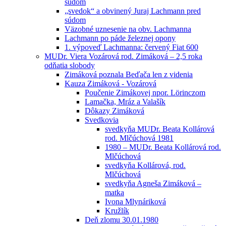
súdom
„svedok“ a obvinený Juraj Lachmann pred
súdom
Väzobné uznesenie na obv. Lachmanna
Lachmann po páde železnej opony
1. výpoveď Lachmanna: červený Fiat 600
MUDr. Viera Vozárová rod. Zimáková – 2,5 roka
odňatia slobody
Zimáková poznala Beďača len z videnia
Kauza Zimáková - Vozárová
Poučenie Zimákovej npor. Lörinczom
Lamačka, Mráz a Valašík
Dôkazy Zimáková
Svedkovia
svedkyňa MUDr. Beata Kollárová
rod. Mlčúchová 1981
1980 – MUDr. Beata Kollárová rod.
Mlčúchová
svedkyňa Kollárová, rod.
Mlčúchová
svedkyňa Agneša Zimáková –
matka
Ivona Mlynáriková
Kružlík
Deň zlomu 30.01.1980