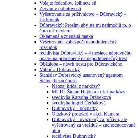
Volajte federálov, šplhnete si!
Zervan v pohotovosti
Vyšetrovanie za príživníctvo – Dúbravický –
Lichovník
Dúbravický: Prosím, aby ste mi netlmočili to, o
čom nič neviem!
Oklamaná a zneužitá matka
Vyšetrovateľ zabezpečí nepodmienečný
rozsudok
recidivista Dúbravický – 4 mesiace nápravného
opatrenia premenené na nepodmienečný trest
Obžaloba – návrh trestu pre Dúbravického
Mihoč a Dubravický
Stanislav Dubravický ustanovený agentom
Štátnej bezpečnosti
Naozaj kričal z narkózy?
MUDr. Štefan Hajdu a krik z narkózy
svedkyňa Katarína Drábeková
svedkyňa Ingrid Čerňáková
Dubravický – poznatky
Otázkový protokol v akcii Kamera
Dúbravický – uväznený za príživu, ale
vyšetrovaný za vraždu? – znehodnocované
alibi
recidivista Dubravický