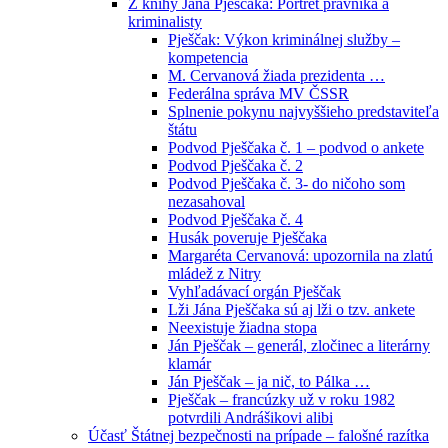
Z knihy Jána Pješčaka: Portrét právníka a
kriminalisty
Pješčak: Výkon kriminálnej služby –
kompetencia
M. Cervanová žiada prezidenta …
Federálna správa MV ČSSR
Splnenie pokynu najvyššieho predstaviteľa
štátu
Podvod Pješčaka č. 1 – podvod o ankete
Podvod Pješčaka č. 2
Podvod Pješčaka č. 3- do ničoho som
nezasahoval
Podvod Pješčaka č. 4
Husák poveruje Pješčaka
Margaréta Cervanová: upozornila na zlatú
mládež z Nitry
Vyhľadávací orgán Pješčak
Lži Jána Pješčaka sú aj lži o tzv. ankete
Neexistuje žiadna stopa
Ján Pješčak – generál, zločinec a literárny
klamár
Ján Pješčak – ja nič, to Pálka …
Pješčak – francúzky už v roku 1982
potvrdili Andrášikovi alibi
Účasť Štátnej bezpečnosti na prípade – falošné razítka