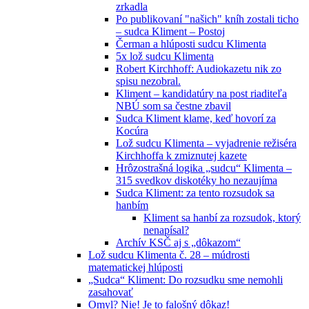
zrkadla
Po publikovaní "našich" kníh zostali ticho
– sudca Kliment – Postoj
Čerman a hlúposti sudcu Klimenta
5x lož sudcu Klimenta
Robert Kirchhoff: Audiokazetu nik zo
spisu nezobral.
Kliment – kandidatúry na post riaditeľa
NBÚ som sa čestne zbavil
Sudca Kliment klame, keď hovorí za
Kocúra
Lož sudcu Klimenta – vyjadrenie režiséra
Kirchhoffa k zmiznutej kazete
Hrôzostrašná logika „sudcu“ Klimenta –
315 svedkov diskotéky ho nezaujíma
Sudca Kliment: za tento rozsudok sa
hanbím
Kliment sa hanbí za rozsudok, ktorý
nenapísal?
Archív KSČ aj s „dôkazom“
Lož sudcu Klimenta č. 28 – múdrosti
matematickej hlúposti
„Sudca“ Kliment: Do rozsudku sme nemohli
zasahovať
Omyl? Nie! Je to falošný dôkaz!