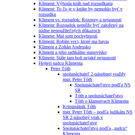
Kliment: Výhoda kníh nad rozsudkami
Kliment: To čo je v knihe by nemohlo byť v
rozsudku
Kliment vs. rozsudok: Rozpory a nejasnosti
Kliment: Rozsudok nemôže byť založený na
súdne nepoužiteľných dôkazoch
Kliment: Mal som pochybnosti
Kliment: Robím veci, ktoré ma bavia
Kliment a Zoltán Andrusko
Kliment a jeho radikálne stanovisko
Kliment: Stále tam boli nejaké nejasnosti
Hejteri sudcu Klimenta
Peter Tóth
spolupáchateľ 2-násobnej vraždy
mgr. Peter Tóth
Spolupáchateľstvo podľa NS
SR
Tóth a spolupáchateľstvo
Tóth o klamstvach Klimenta
Kriminálnik Tóth
mgr. Peter Tóth – podľa judikátu NS
SR 2-násobný vrah v
spolupáchateľstve
Spolupáchateľstvo podľa „sudcu“
Klimenta