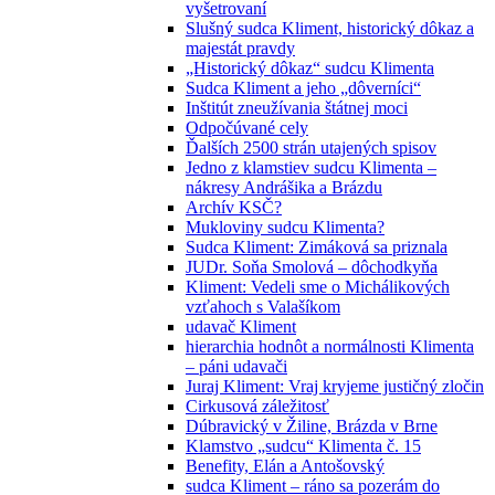
vyšetrovaní
Slušný sudca Kliment, historický dôkaz a
majestát pravdy
„Historický dôkaz“ sudcu Klimenta
Sudca Kliment a jeho „dôverníci“
Inštitút zneužívania štátnej moci
Odpočúvané cely
Ďalších 2500 strán utajených spisov
Jedno z klamstiev sudcu Klimenta –
nákresy Andrášika a Brázdu
Archív KSČ?
Mukloviny sudcu Klimenta?
Sudca Kliment: Zimáková sa priznala
JUDr. Soňa Smolová – dôchodkyňa
Kliment: Vedeli sme o Michálikových
vzťahoch s Valašíkom
udavač Kliment
hierarchia hodnôt a normálnosti Klimenta
– páni udavači
Juraj Kliment: Vraj kryjeme justičný zločin
Cirkusová záležitosť
Dúbravický v Žiline, Brázda v Brne
Klamstvo „sudcu“ Klimenta č. 15
Benefity, Elán a Antošovský
sudca Kliment – ráno sa pozerám do