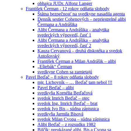
obhajca JUDr. Alfonz Langer
František Čerman - 12 rokov odňatia slobody
Štátna bezpečnosť na svedkyne nasadila agenta
Denník sestier Cohenových – nepriestrelné alibi
Čermana a Andrášika
Alibi Čermana a Andrášika – analytika
svedeckých výpovedí, časť 1
Alibi Čermana a Andrášika – analytika
svedeckých výpovedí, časť 2
Kauza Cervanová – druhá diskotéka a svedok
Antošovský
František Čerman a Milan Andrášik – alibi
„Eštebák“ Čerman
svedkyne Cohen sa zamietajú
Pavel Beďač – 8 rokov odňatia slobody
mjr. Lichovník – … Beďač tam nebol !!!
Pavel Beďač – alibi
svedkyňa Kornélia Beďačová
svedok Imrich Beďač – otec
svedok Ing. Imrich Beďač – brat
svedok Ivo Bis – súdna zápisnica
svedkyňa Jarmila Bisová
svedok Milan Cvopa – súdna zápisnica
Alibi Beďač – z rozsudku 1982
Bilčík: preukázané alibi, Bis a Cvopa sa