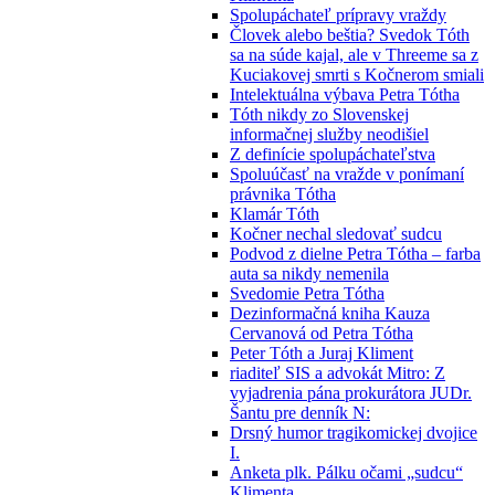
Spolupáchateľ prípravy vraždy
Človek alebo beštia? Svedok Tóth
sa na súde kajal, ale v Threeme sa z
Kuciakovej smrti s Kočnerom smiali
Intelektuálna výbava Petra Tótha
Tóth nikdy zo Slovenskej
informačnej služby neodišiel
Z definície spolupáchateľstva
Spoluúčasť na vražde v ponímaní
právnika Tótha
Klamár Tóth
Kočner nechal sledovať sudcu
Podvod z dielne Petra Tótha – farba
auta sa nikdy nemenila
Svedomie Petra Tótha
Dezinformačná kniha Kauza
Cervanová od Petra Tótha
Peter Tóth a Juraj Kliment
riaditeľ SIS a advokát Mitro: Z
vyjadrenia pána prokurátora JUDr.
Šantu pre denník N:
Drsný humor tragikomickej dvojice
I.
Anketa plk. Pálku očami „sudcu“
Klimenta