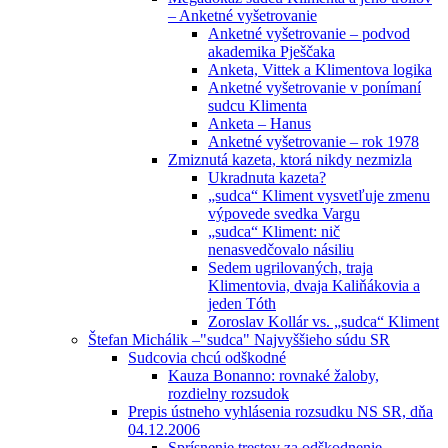
– Anketné vyšetrovanie
Anketné vyšetrovanie – podvod
akademika Pješčaka
Anketa, Vittek a Klimentova logika
Anketné vyšetrovanie v ponímaní
sudcu Klimenta
Anketa – Hanus
Anketné vyšetrovanie – rok 1978
Zmiznutá kazeta, ktorá nikdy nezmizla
Ukradnuta kazeta?
„sudca“ Kliment vysvetľuje zmenu
výpovede svedka Vargu
„sudca“ Kliment: nič
nenasvedčovalo násiliu
Sedem ugrilovaných, traja
Klimentovia, dvaja Kaliňákovia a
jeden Tóth
Zoroslav Kollár vs. „sudca“ Kliment
Štefan Michálik –"sudca" Najvyššieho súdu SR
Sudcovia chcú odškodné
Kauza Bonanno: rovnaké žaloby,
rozdielny rozsudok
Prepis ústneho vyhlásenia rozsudku NS SR, dňa
04.12.2006
Sprísnenie trestov za odškodnenie