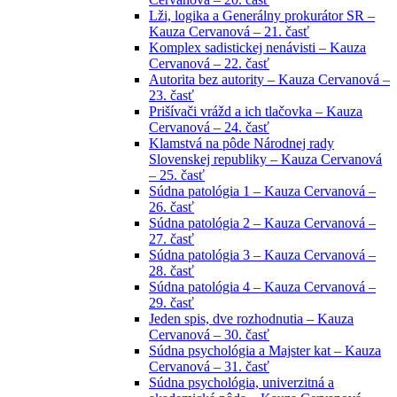
Lži, logika a Generálny prokurátor SR –
Kauza Cervanová – 21. časť
Komplex sadistickej nenávisti – Kauza
Cervanová – 22. časť
Autorita bez autority – Kauza Cervanová –
23. časť
Prišívači vrážd a ich tlačovka – Kauza
Cervanová – 24. časť
Klamstvá na pôde Národnej rady
Slovenskej republiky – Kauza Cervanová
– 25. časť
Súdna patológia 1 – Kauza Cervanová –
26. časť
Súdna patológia 2 – Kauza Cervanová –
27. časť
Súdna patológia 3 – Kauza Cervanová –
28. časť
Súdna patológia 4 – Kauza Cervanová –
29. časť
Jeden spis, dve rozhodnutia – Kauza
Cervanová – 30. časť
Súdna psychológia a Majster kat – Kauza
Cervanová – 31. časť
Súdna psychológia, univerzitná a