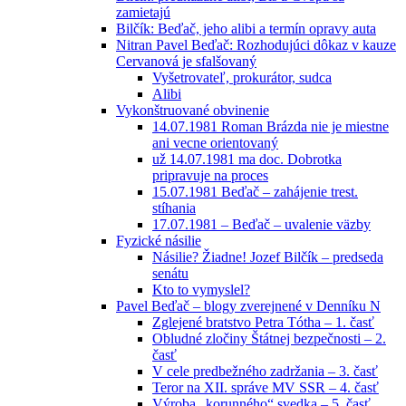
zamietajú
Bilčík: Beďač, jeho alibi a termín opravy auta
Nitran Pavel Beďač: Rozhodujúci dôkaz v kauze
Cervanová je sfalšovaný
Vyšetrovateľ, prokurátor, sudca
Alibi
Vykonštruované obvinenie
14.07.1981 Roman Brázda nie je miestne
ani vecne orientovaný
už 14.07.1981 ma doc. Dobrotka
pripravuje na proces
15.07.1981 Beďač – zahájenie trest.
stíhania
17.07.1981 – Beďač – uvalenie väzby
Fyzické násilie
Násilie? Žiadne! Jozef Bilčík – predseda
senátu
Kto to vymyslel?
Pavel Beďač – blogy zverejnené v Denníku N
Zglejené bratstvo Petra Tótha – 1. časť
Obludné zločiny Štátnej bezpečnosti – 2.
časť
V cele predbežného zadržania – 3. časť
Teror na XII. správe MV SSR – 4. časť
Výroba „korunného“ svedka – 5. časť