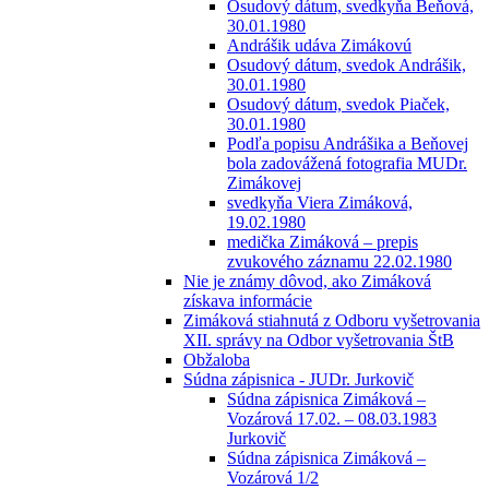
Osudový dátum, svedkyňa Beňová,
30.01.1980
Andrášik udáva Zimákovú
Osudový dátum, svedok Andrášik,
30.01.1980
Osudový dátum, svedok Piaček,
30.01.1980
Podľa popisu Andrášika a Beňovej
bola zadovážená fotografia MUDr.
Zimákovej
svedkyňa Viera Zimáková,
19.02.1980
medička Zimáková – prepis
zvukového záznamu 22.02.1980
Nie je známy dôvod, ako Zimáková
získava informácie
Zimáková stiahnutá z Odboru vyšetrovania
XII. správy na Odbor vyšetrovania ŠtB
Obžaloba
Súdna zápisnica - JUDr. Jurkovič
Súdna zápisnica Zimáková –
Vozárová 17.02. – 08.03.1983
Jurkovič
Súdna zápisnica Zimáková –
Vozárová 1/2