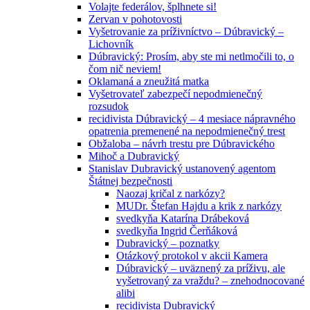
Volajte federálov, šplhnete si!
Zervan v pohotovosti
Vyšetrovanie za príživníctvo – Dúbravický –
Lichovník
Dúbravický: Prosím, aby ste mi netlmočili to, o
čom nič neviem!
Oklamaná a zneužitá matka
Vyšetrovateľ zabezpečí nepodmienečný
rozsudok
recidivista Dúbravický – 4 mesiace nápravného
opatrenia premenené na nepodmienečný trest
Obžaloba – návrh trestu pre Dúbravického
Mihoč a Dubravický
Stanislav Dubravický ustanovený agentom
Štátnej bezpečnosti
Naozaj kričal z narkózy?
MUDr. Štefan Hajdu a krik z narkózy
svedkyňa Katarína Drábeková
svedkyňa Ingrid Čerňáková
Dubravický – poznatky
Otázkový protokol v akcii Kamera
Dúbravický – uväznený za príživu, ale
vyšetrovaný za vraždu? – znehodnocované
alibi
recidivista Dubravický