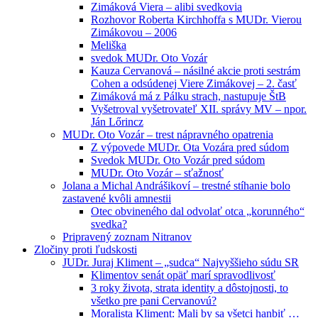
Zimáková Viera – alibi svedkovia
Rozhovor Roberta Kirchhoffa s MUDr. Vierou
Zimákovou – 2006
Meliška
svedok MUDr. Oto Vozár
Kauza Cervanová – násilné akcie proti sestrám
Cohen a odsúdenej Viere Zimákovej – 2. časť
Zimáková má z Pálku strach, nastupuje ŠtB
Vyšetroval vyšetrovateľ XII. správy MV – npor.
Ján Lőrincz
MUDr. Oto Vozár – trest nápravného opatrenia
Z výpovede MUDr. Ota Vozára pred súdom
Svedok MUDr. Oto Vozár pred súdom
MUDr. Oto Vozár – sťažnosť
Jolana a Michal Andrášikoví – trestné stíhanie bolo
zastavené kvôli amnestii
Otec obvineného dal odvolať otca „korunného“
svedka?
Pripravený zoznam Nitranov
Zločiny proti ľudskosti
JUDr. Juraj Kliment – „sudca“ Najvyššieho súdu SR
Klimentov senát opäť marí spravodlivosť
3 roky života, strata identity a dôstojnosti, to
všetko pre pani Cervanovú?
Moralista Kliment: Mali by sa všetci hanbiť …