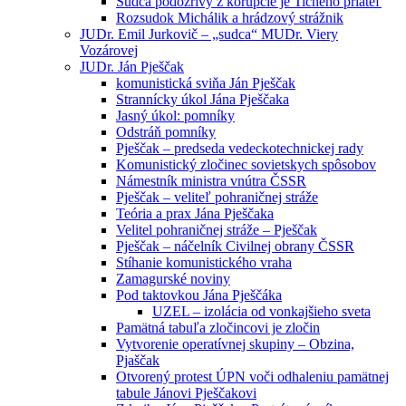
Sudca podozrivý z korupcie je Tichého priateľ
Rozsudok Michálik a hrádzový strážnik
JUDr. Emil Jurkovič – „sudca“ MUDr. Viery
Vozárovej
JUDr. Ján Pješčak
komunistická sviňa Ján Pješčak
Strannícky úkol Jána Pješčaka
Jasný úkol: pomníky
Odstráň pomníky
Pješčak – predseda vedeckotechnickej rady
Komunistický zločinec sovietskych spôsobov
Námestník ministra vnútra ČSSR
Pješčak – veliteľ pohraničnej stráže
Teória a prax Jána Pješčaka
Velitel pohraničnej stráže – Pješčak
Pješčak – náčelník Civilnej obrany ČSSR
Stíhanie komunistického vraha
Zamagurské noviny
Pod taktovkou Jána Pješčáka
UZEL – izolácia od vonkajšieho sveta
Pamätná tabuľa zločincovi je zločin
Vytvorenie operatívnej skupiny – Obzina,
Pjaščak
Otvorený protest ÚPN voči odhaleniu pamätnej
tabule Jánovi Pješčakovi