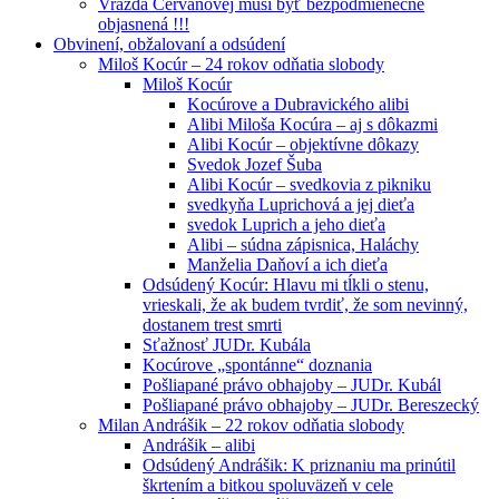
Vražda Cervanovej musí byť bezpodmienečne
objasnená !!!
Obvinení, obžalovaní a odsúdení
Miloš Kocúr – 24 rokov odňatia slobody
Miloš Kocúr
Kocúrove a Dubravického alibi
Alibi Miloša Kocúra – aj s dôkazmi
Alibi Kocúr – objektívne dôkazy
Svedok Jozef Šuba
Alibi Kocúr – svedkovia z pikniku
svedkyňa Luprichová a jej dieťa
svedok Luprich a jeho dieťa
Alibi – súdna zápisnica, Haláchy
Manželia Daňoví a ich dieťa
Odsúdený Kocúr: Hlavu mi tĺkli o stenu,
vrieskali, že ak budem tvrdiť, že som nevinný,
dostanem trest smrti
Sťažnosť JUDr. Kubála
Kocúrove „spontánne“ doznania
Pošliapané právo obhajoby – JUDr. Kubál
Pošliapané právo obhajoby – JUDr. Bereszecký
Milan Andrášik – 22 rokov odňatia slobody
Andrášik – alibi
Odsúdený Andrášik: K priznaniu ma prinútil
škrtením a bitkou spoluväzeň v cele