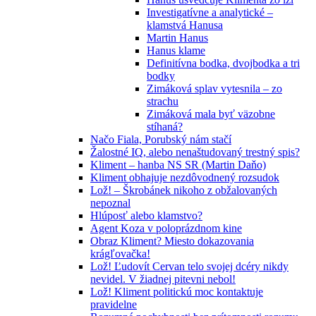
Investigatívne a analytické –
klamstvá Hanusa
Martin Hanus
Hanus klame
Definitívna bodka, dvojbodka a tri
bodky
Zimáková splav vytesnila – zo
strachu
Zimáková mala byť väzobne
stíhaná?
Načo Fiala, Porubský nám stačí
Žalostné IQ, alebo nenaštudovaný trestný spis?
Kliment – hanba NS SR (Martin Daňo)
Kliment obhajuje nezdôvodnený rozsudok
Lož! – Škrobánek nikoho z obžalovaných
nepoznal
Hlúposť alebo klamstvo?
Agent Koza v poloprázdnom kine
Obraz Kliment? Miesto dokazovania
krágľovačka!
Lož! Ľudovít Cervan telo svojej dcéry nikdy
nevidel. V žiadnej pitevni nebol!
Lož! Kliment politickú moc kontaktuje
pravidelne