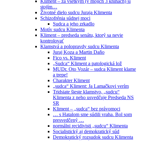
Kliment – za všetkým (v mojich 3 knihách) si
stojím…
Životné dielo sudcu Juraja Klimenta
Schizofrénia súdnej moci
Sudca a jeho zrkadlo
Motív sudcu Klimenta
Kliment – predseda senátu, ktorý sa nevie
kontrolovať
Klamstvá a polopravdy sudcu Klimenta
Juraj Koza a Martin Daňo
Fico vs. Kliment
„Sudca“ Kliment a patologická lož
MUDr. Oto Vozár – sudca Kliment klame
a trepe!
Charakter Kliment
„sudca“ Kliment: Ja Lamačkovi verím
Tridsiate šieste klamstvo, „sudcu“
Klimenta z neho usvedčuje Predseda NS
SR
Kliment – „sudca“ bez právomoci
… s Hatalom sme súdili vraha. Bol som
presvedčený …
normálni recidivisti „sudcu“ Klimenta
Socialistický aj demokratický súd
Demokratický rozsudok sudcu Klimenta