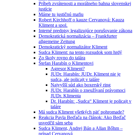
Príbeh zvrátenosti a morálneho bahna slovenskej
justície
Máme tu justičnú mafiu
Robert Kirchhoff o kauze Cervanová: Kauza
Kliment a spol.
Interné predpisy legalizujúce porušovanie zákona
Demokratická normalizácia – Frankfurter
allgemeine Zeitung
Demokratický normalizátor Kliment
Sudca Kliment: na tento rozsudok som hrdý
Zo školy rovno do talára
Štefan Harabín o Klimentovi
Agresor Kliment?
JUDr. Harabín: JUDr. Kliment nie je
sudca, ale policajt v taláre
Najvyšší súd ako boxerský ring
JUDr. Harabín o zneužívaní právomoci
JUDr. Klimenta
Dr. Harabín: „Sudca“ Kliment je policajt v
taláre
Má sudca Kliment všetkých päť pohromade?
Reakcia Pavla Beďača na článok: Ako Beďač
usvedčil sám seba
Sudca Kliment, Andrej Bán a Allan Bőhm –
prípad Cervanová