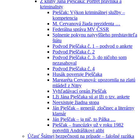
Z knihy Jána Pješčaka: Portrét právníka a
kriminalisty
Pješčak: Výkon kriminálnej služby –
kompetencia
M. Cervanová žiada prezidenta …
Federálna správa MV ČSSR
Splnenie pokynu najvyššieho predstaviteľa
štátu
Podvod Pješčaka č. 1 – podvod o ankete
Podvod Pješčaka č. 2
Podvod Pješčaka č. 3- do ničoho som
nezasahoval
Podvod Pješčaka č. 4
Husák poveruje Pješčaka
Margaréta Cervanová: upozornila na zlatú
mládež z Nitry
Vyhľadávací orgán Pješčak
Lži Jána Pješčaka sú aj lži o tzv. ankete
Neexistuje žiadna stopa
Ján Pješčak – generál, zločinec a literárny
klamár
Ján Pješčak – ja nič, to Pálka …
Pješčak – francúzky už v roku 1982
potvrdili Andrášikovi alibi
Účasť Štátnej bezpečnosti na prípade – falošné razítka