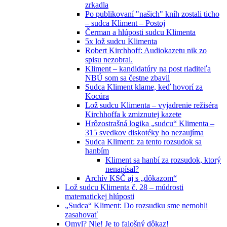
zrkadla
Po publikovaní "našich" kníh zostali ticho
– sudca Kliment – Postoj
Čerman a hlúposti sudcu Klimenta
5x lož sudcu Klimenta
Robert Kirchhoff: Audiokazetu nik zo
spisu nezobral.
Kliment – kandidatúry na post riaditeľa
NBÚ som sa čestne zbavil
Sudca Kliment klame, keď hovorí za
Kocúra
Lož sudcu Klimenta – vyjadrenie režiséra
Kirchhoffa k zmiznutej kazete
Hrôzostrašná logika „sudcu“ Klimenta –
315 svedkov diskotéky ho nezaujíma
Sudca Kliment: za tento rozsudok sa
hanbím
Kliment sa hanbí za rozsudok, ktorý
nenapísal?
Archív KSČ aj s „dôkazom“
Lož sudcu Klimenta č. 28 – múdrosti
matematickej hlúposti
„Sudca“ Kliment: Do rozsudku sme nemohli
zasahovať
Omyl? Nie! Je to falošný dôkaz!