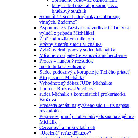
keby sa bol pozeral pozornejšie…
hrádzový strážnik
Škandál !!! Senát, ktorý roky oslobodzuje
vinných. Zadarmo?
Aspoň malé víťazstvo spravodlivosti: Tichý sa
vylúčil z prípadu Michálika!
Žiaľ nad rozliatym mliekom
Právny suterén sudcu Michálika
Zvláštny druh pomsty sudcu Michálika
Mlčanie v prípade Cervanová a ničnerobenie
Proces – hanebný rozsudok
niekto tu kecá voloviny
Sudca podozrivý z korupcie je Tichého priateľ
Kto je sudca Michálik?
Vyhodnotený dôkaz JUDr. Michálika
Ludmila Brožová-Polednová
sudca Michálik a komunistická prokurátorka
Brožová
Predseda senátu najvyššieho súdu – už napísal
rozsudok?
Popperov princíp – alternatívy doznania a génius
Michálik
Cervanová a muži v talároch
„Ucelená“ reťaz dôkazov?