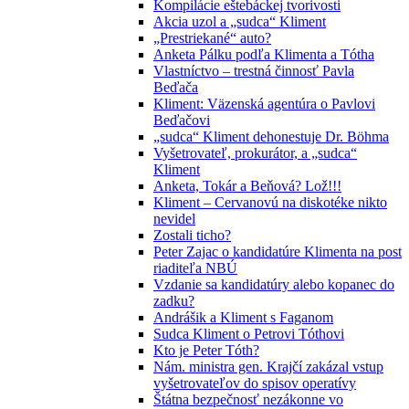
Kompilácie eštebáckej tvorivosti
Akcia uzol a „sudca“ Kliment
„Prestriekané“ auto?
Anketa Pálku podľa Klimenta a Tótha
Vlastníctvo – trestná činnosť Pavla
Beďača
Kliment: Väzenská agentúra o Pavlovi
Beďačovi
„sudca“ Kliment dehonestuje Dr. Böhma
Vyšetrovateľ, prokurátor, a „sudca“
Kliment
Anketa, Tokár a Beňová? Lož!!!
Kliment – Cervanovú na diskotéke nikto
nevidel
Zostali ticho?
Peter Zajac o kandidatúre Klimenta na post
riaditeľa NBÚ
Vzdanie sa kandidatúry alebo kopanec do
zadku?
Andrášik a Kliment s Faganom
Sudca Kliment o Petrovi Tóthovi
Kto je Peter Tóth?
Nám. ministra gen. Krajčí zakázal vstup
vyšetrovateľov do spisov operatívy
Štátna bezpečnosť nezákonne vo