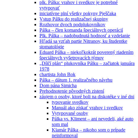
plk. Pálka: vrahov i svedkov je potrebné
vytypovať
iniciatívne plní všetky pokyny Pješčaka
Vstup Pálku do realizačnej skupiny
Rozhovor dvoch podplukovníkov
Pálka – člen komanda špeciálnych operácií
Plk. Pálka – nadobudnutá hodnosť a vzdelanie
Hľadá sa vzťah partie Nitranov, ku študentke
stomatológie
Eduard Pálka – niekoľkokrát poverený riadením
špeciálnych vyšetrovacích týmov
„Dílčí plán“ plukovníka Pálku – začiatok januára
1978
chartista John Bok
Pálka – dátum 1. realizačného návrhu
Dom pána Simicha
Prehodnotenie pôvodných zistení
záujem o osoby, ktoré boli na diskotéke v iné dni
typovanie svedkov
Manuál ako získať vrahov i svedkov
Vytypované osoby
Pálka vs. Kliment – ani nevedeli, aké auto
som mal
Klamár Pálka – nikoho som o prípade
neinformoval