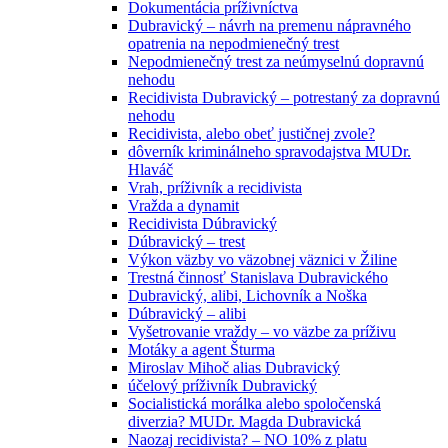
Dokumentácia príživníctva
Dubravický – návrh na premenu nápravného
opatrenia na nepodmienečný trest
Nepodmienečný trest za neúmyselnú dopravnú
nehodu
Recidivista Dubravický – potrestaný za dopravnú
nehodu
Recidivista, alebo obeť justičnej zvole?
dôverník kriminálneho spravodajstva MUDr.
Hlaváč
Vrah, príživník a recidivista
Vražda a dynamit
Recidivista Dúbravický
Dúbravický – trest
Výkon väzby vo väzobnej väznici v Žiline
Trestná činnosť Stanislava Dubravického
Dubravický, alibi, Lichovník a Noška
Dúbravický – alibi
Vyšetrovanie vraždy – vo väzbe za príživu
Motáky a agent Šturma
Miroslav Mihoč alias Dubravický
účelový príživník Dubravický
Socialistická morálka alebo spoločenská
diverzia? MUDr. Magda Dubravická
Naozaj recidivista? – NO 10% z platu