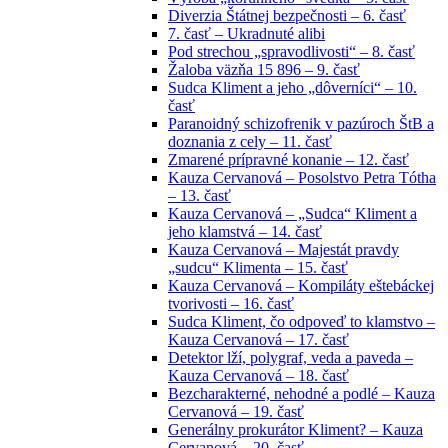
Diverzia Štátnej bezpečnosti – 6. časť
7. časť – Ukradnuté alibi
Pod strechou „spravodlivosti“ – 8. časť
Žaloba väzňa 15 896 – 9. časť
Sudca Kliment a jeho „dôverníci“ – 10.
časť
Paranoidný schizofrenik v pazúroch ŠtB a
doznania z cely – 11. časť
Zmarené prípravné konanie – 12. časť
Kauza Cervanová – Posolstvo Petra Tótha
– 13. časť
Kauza Cervanová – „Sudca“ Kliment a
jeho klamstvá – 14. časť
Kauza Cervanová – Majestát pravdy
„sudcu“ Klimenta – 15. časť
Kauza Cervanová – Kompiláty eštebáckej
tvorivosti – 16. časť
Sudca Kliment, čo odpoveď to klamstvo –
Kauza Cervanová – 17. časť
Detektor lží, polygraf, veda a paveda –
Kauza Cervanová – 18. časť
Bezcharakterné, nehodné a podlé – Kauza
Cervanová – 19. časť
Generálny prokurátor Kliment? – Kauza
Cervanová – 20. časť