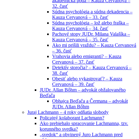
akademická pôda – Kauza Cervanová –
32. časť
Súdna psychológia a súdna dekadencia –
Kauza Cervanová – 33. časť
Súdna psychológia – lož alebo fraška –
Kauza Cervanová – 34. časť
Pachové stopy JUDr. Milana Valašíka –
Kauza Cervanová – 35. časť
Ako mi prišili vraždu? – Kauza Cervanová
– 36. časť
Vrahovia alebo emigranti? – Kauza
Cervanová – 37. časť
Detektív storočia? – Kauza Cervanová –
38. časť
Obesiť alebo vykastrovať? – Kauza
Cervanová – 39. časť
JUDr. Allan Bőhm – advokát obžalovaného
Beďača
Obhajca Beďača a Čermana – advokát
JUDr. Allan Bőhm
Juraj Lachmann – 4 roky odňatia slobody
Policajný kolaborant Lachmann?
Ako prebiehalo spracovanie Lachmanna, tzv.
korunného svedka?
„svedok“ a obvinený Juro Lachmann pred