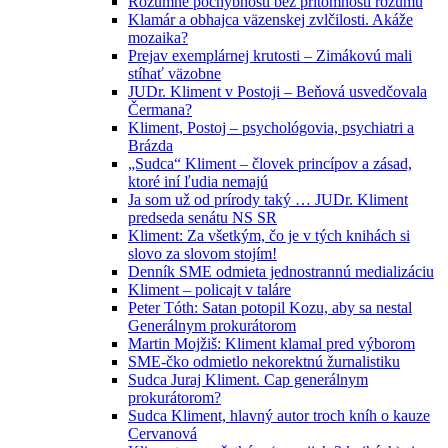
Rozumné pochybnosti bez prítomnosti rozumu
Klamár a obhajca väzenskej zvlčilosti. Akáže
mozaika?
Prejav exemplárnej krutosti – Zimákovú mali
stíhať väzobne
JUDr. Kliment v Postoji – Beňová usvedčovala
Čermana?
Kliment, Postoj – psychológovia, psychiatri a
Brázda
„Sudca“ Kliment – človek princípov a zásad,
ktoré iní ľudia nemajú
Ja som už od prírody taký … JUDr. Kliment
predseda senátu NS SR
Kliment: Za všetkým, čo je v tých knihách si
slovo za slovom stojím!
Denník SME odmieta jednostrannú medializáciu
Kliment – policajt v taláre
Peter Tóth: Satan potopil Kozu, aby sa nestal
Generálnym prokurátorom
Martin Mojžiš: Kliment klamal pred výborom
SME-čko odmietlo nekorektnú žurnalistiku
Sudca Juraj Kliment. Cap generálnym
prokurátorom?
Sudca Kliment, hlavný autor troch kníh o kauze
Cervanová