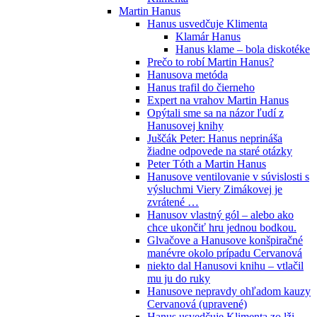
Martin Hanus
Hanus usvedčuje Klimenta
Klamár Hanus
Hanus klame – bola diskotéke
Prečo to robí Martin Hanus?
Hanusova metóda
Hanus trafil do čierneho
Expert na vrahov Martin Hanus
Opýtali sme sa na názor ľudí z
Hanusovej knihy
Juščák Peter: Hanus neprináša
žiadne odpovede na staré otázky
Peter Tóth a Martin Hanus
Hanusove ventilovanie v súvislosti s
výsluchmi Viery Zimákovej je
zvrátené …
Hanusov vlastný gól – alebo ako
chce ukončiť hru jednou bodkou.
Glvačove a Hanusove konšpiračné
manévre okolo prípadu Cervanová
niekto dal Hanusovi knihu – vtlačil
mu ju do ruky
Hanusove nepravdy ohľadom kauzy
Cervanová (upravené)
Hanus usvedčuje Klimenta zo lži