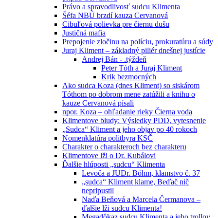
Právo a spravodlivosť sudcu Klimenta
Šéfa NBÚ brzdí kauza Cervanová
Cibuľová polievka pre čiernu dušu
Justičná mafia
Prepojenie zločinu na políciu, prokuratúru a súdy
Juraj Kliment – základný piliér dnešnej justície
Andrej Bán - .týždeň
Peter Tóth a Juraj Kliment
Krik bezmocných
Ako sudca Koza (dnes Kliment) so siskárom
Tóthom po dobrom mene zatúžili a knihu o
kauze Cervanová písali
npor. Koza – ohľadanie rieky Čierna voda
Klimentove bludy: Výsledky PDD, vytesnenie
„Sudca“ Kliment a jeho objav po 40 rokoch
Nomenklatúra politbyra KSČ
Charakter o charakteroch bez charakteru
Klimentove lži o Dr. Kubálovi
Ďalšie hlúposti „sudcu“ Klimenta
Levoča a JUDr. Böhm, klamstvo č. 37
„sudca“ Kliment klame, Beďač nič
nepripustil
Naďa Beňová a Marcela Čermanova –
ďalšie lži sudcu Klimenta!
Megadôkaz sudcu Klimenta a jeho trollov