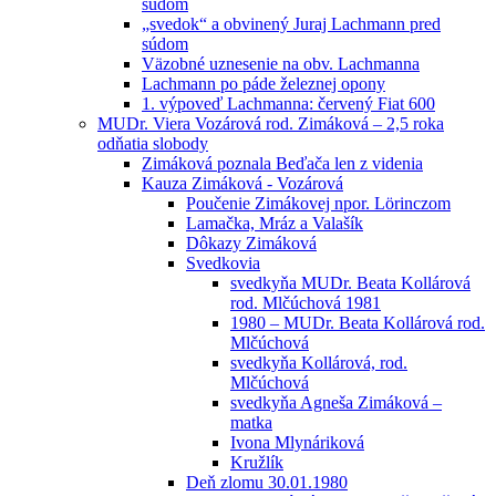
súdom
„svedok“ a obvinený Juraj Lachmann pred
súdom
Väzobné uznesenie na obv. Lachmanna
Lachmann po páde železnej opony
1. výpoveď Lachmanna: červený Fiat 600
MUDr. Viera Vozárová rod. Zimáková – 2,5 roka
odňatia slobody
Zimáková poznala Beďača len z videnia
Kauza Zimáková - Vozárová
Poučenie Zimákovej npor. Lörinczom
Lamačka, Mráz a Valašík
Dôkazy Zimáková
Svedkovia
svedkyňa MUDr. Beata Kollárová
rod. Mlčúchová 1981
1980 – MUDr. Beata Kollárová rod.
Mlčúchová
svedkyňa Kollárová, rod.
Mlčúchová
svedkyňa Agneša Zimáková –
matka
Ivona Mlynáriková
Kružlík
Deň zlomu 30.01.1980