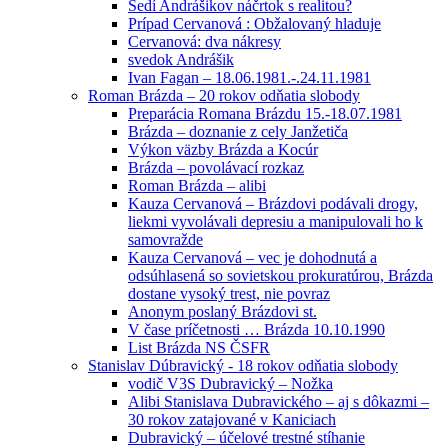
Sedí Andrášikov náčrtok s realitou?
Prípad Cervanová : Obžalovaný hladuje
Cervanová: dva nákresy
svedok Andrášik
Ivan Fagan – 18.06.1981.-.24.11.1981
Roman Brázda – 20 rokov odňatia slobody
Preparácia Romana Brázdu 15.-18.07.1981
Brázda – doznanie z cely Janžetiča
Výkon väzby Brázda a Kocúr
Brázda – povolávací rozkaz
Roman Brázda – alibi
Kauza Cervanová – Brázdovi podávali drogy,
liekmi vyvolávali depresiu a manipulovali ho k
samovražde
Kauza Cervanová – vec je dohodnutá a
odsúhlasená so sovietskou prokuratúrou, Brázda
dostane vysoký trest, nie povraz
Anonym poslaný Brázdovi st.
V čase príčetnosti … Brázda 10.10.1990
List Brázda NS ČSFR
Stanislav Dúbravický - 18 rokov odňatia slobody
vodič V3S Dubravický – Nožka
Alibi Stanislava Dubravického – aj s dôkazmi –
30 rokov zatajované v Kaniciach
Dubravický – účelové trestné stíhanie