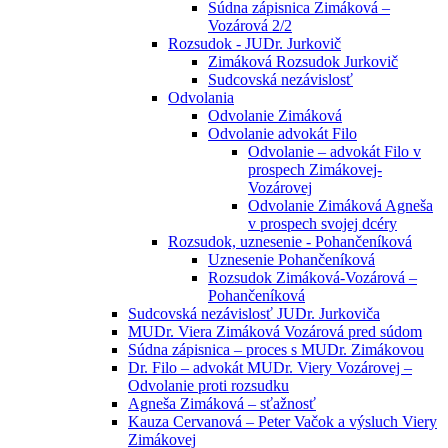
Súdna zápisnica Zimáková –
Vozárová 2/2
Rozsudok - JUDr. Jurkovič
Zimáková Rozsudok Jurkovič
Sudcovská nezávislosť
Odvolania
Odvolanie Zimáková
Odvolanie advokát Filo
Odvolanie – advokát Filo v
prospech Zimákovej-
Vozárovej
Odvolanie Zimáková Agneša
v prospech svojej dcéry
Rozsudok, uznesenie - Pohančeníková
Uznesenie Pohančeníková
Rozsudok Zimáková-Vozárová –
Pohančeníková
Sudcovská nezávislosť JUDr. Jurkoviča
MUDr. Viera Zimáková Vozárová pred súdom
Súdna zápisnica – proces s MUDr. Zimákovou
Dr. Filo – advokát MUDr. Viery Vozárovej –
Odvolanie proti rozsudku
Agneša Zimáková – sťažnosť
Kauza Cervanová – Peter Vačok a výsluch Viery
Zimákovej