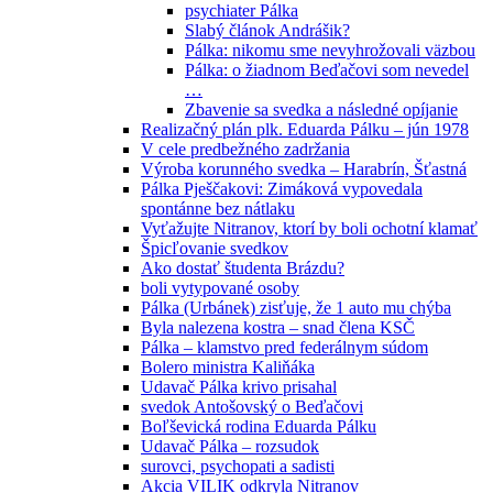
psychiater Pálka
Slabý článok Andrášik?
Pálka: nikomu sme nevyhrožovali väzbou
Pálka: o žiadnom Beďačovi som nevedel
…
Zbavenie sa svedka a následné opíjanie
Realizačný plán plk. Eduarda Pálku – jún 1978
V cele predbežného zadržania
Výroba korunného svedka – Harabrín, Šťastná
Pálka Pješčakovi: Zimáková vypovedala
spontánne bez nátlaku
Vyťažujte Nitranov, ktorí by boli ochotní klamať
Špicľovanie svedkov
Ako dostať študenta Brázdu?
boli vytypované osoby
Pálka (Urbánek) zisťuje, že 1 auto mu chýba
Byla nalezena kostra – snad člena KSČ
Pálka – klamstvo pred federálnym súdom
Bolero ministra Kaliňáka
Udavač Pálka krivo prisahal
svedok Antošovský o Beďačovi
Boľševická rodina Eduarda Pálku
Udavač Pálka – rozsudok
surovci, psychopati a sadisti
Akcia VILIK odkryla Nitranov