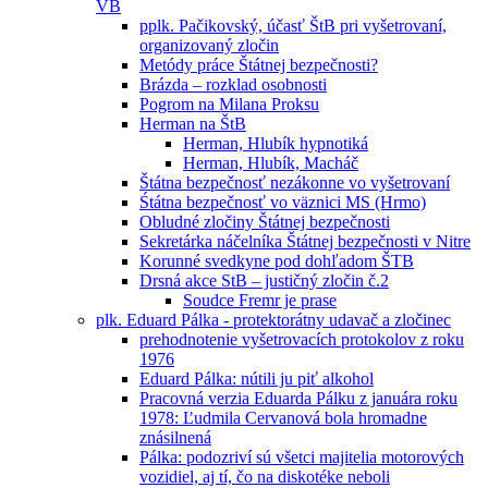
VB
pplk. Pačikovský, účasť ŠtB pri vyšetrovaní,
organizovaný zločin
Metódy práce Štátnej bezpečnosti?
Brázda – rozklad osobnosti
Pogrom na Milana Proksu
Herman na ŠtB
Herman, Hlubík hypnotiká
Herman, Hlubík, Macháč
Štátna bezpečnosť nezákonne vo vyšetrovaní
Śtátna bezpečnosť vo väznici MS (Hrmo)
Obludné zločiny Štátnej bezpečnosti
Sekretárka náčelníka Štátnej bezpečnosti v Nitre
Korunné svedkyne pod dohľadom ŠTB
Drsná akce StB – justičný zločin č.2
Soudce Fremr je prase
plk. Eduard Pálka - protektorátny udavač a zločinec
prehodnotenie vyšetrovacích protokolov z roku
1976
Eduard Pálka: nútili ju piť alkohol
Pracovná verzia Eduarda Pálku z januára roku
1978: Ľudmila Cervanová bola hromadne
znásilnená
Pálka: podozriví sú všetci majitelia motorových
vozidiel, aj tí, čo na diskotéke neboli