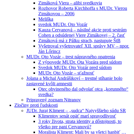
Zimáková Viera – alibi svedkovia
Rozhovor Roberta Kirchhoffa s MUDr. Vierou
Zimákovou – 2006
Meliška
svedok MUDr. Oto Vozár
Kauza Cervanová – násilné akcie proti sestrám
Cohen a odsúdenej Viere Zimákovej – 2. časť
Zimáková má z Pálku strach, nastupuje ŠtB
Vyšetroval vyšetrovateľ XII. správy MV – npor.
Ján Lőrincz
MUDr. Oto Vozár – trest nápravného opatrenia
Z výpovede MUDr. Ota Vozára pred súdom
Svedok MUDr. Oto Vozár pred súdom
MUDr. Oto Vozár – sťažnosť
Jolana a Michal Andrášikoví – trestné stíhanie bolo
zastavené kvôli amnestii
Otec obvineného dal odvolať otca „korunného“
svedka?
Pripravený zoznam Nitranov
Zločiny proti ľudskosti
JUDr. Juraj Kliment – „sudca“ Najvyššieho súdu SR
Klimentov senát opäť marí spravodlivosť
3 roky života, strata identity a dôstojnosti, to
všetko pre pani Cervanovú?
Moralista Kliment: Mali by sa všetci hanbiť …