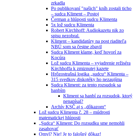
zrkadla
Po publikovaní "našich" kníh zostali ticho
– sudca Kliment – Postoj
Čerman a hlúposti sudcu Klimenta
5x lož sudcu Klimenta
Robert Kirchhoff: Audiokazetu nik zo
spisu nezobral.
Kliment – kandidatúry na post riaditeľa
NBÚ som sa čestne zbavil
Sudca Kliment klame, keď hovorí za
Kocúra
Lož sudcu Klimenta – vyjadrenie režiséra
Kirchhoffa k zmiznutej kazete
Hrôzostrašná logika „sudcu“ Klimenta –
315 svedkov diskotéky ho nezaujíma
Sudca Kliment: za tento rozsudok sa
hanbím
Kliment sa hanbí za rozsudok, ktorý
nenapísal?
Archív KSČ aj s „dôkazom“
Lož sudcu Klimenta č. 28 – múdrosti
matematickej hlúposti
„Sudca“ Kliment: Do rozsudku sme nemohli
zasahovať
Omyl? Nie! Je to falošný dôkaz!