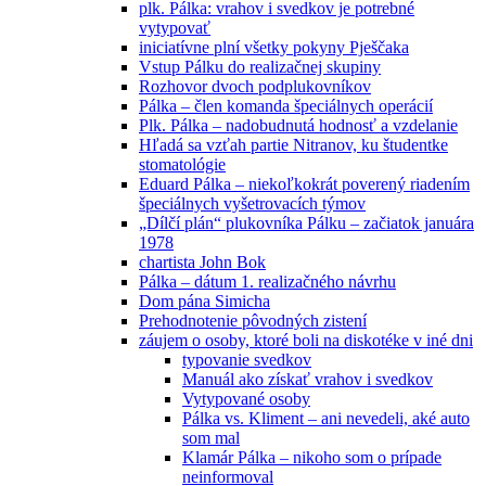
plk. Pálka: vrahov i svedkov je potrebné
vytypovať
iniciatívne plní všetky pokyny Pješčaka
Vstup Pálku do realizačnej skupiny
Rozhovor dvoch podplukovníkov
Pálka – člen komanda špeciálnych operácií
Plk. Pálka – nadobudnutá hodnosť a vzdelanie
Hľadá sa vzťah partie Nitranov, ku študentke
stomatológie
Eduard Pálka – niekoľkokrát poverený riadením
špeciálnych vyšetrovacích týmov
„Dílčí plán“ plukovníka Pálku – začiatok januára
1978
chartista John Bok
Pálka – dátum 1. realizačného návrhu
Dom pána Simicha
Prehodnotenie pôvodných zistení
záujem o osoby, ktoré boli na diskotéke v iné dni
typovanie svedkov
Manuál ako získať vrahov i svedkov
Vytypované osoby
Pálka vs. Kliment – ani nevedeli, aké auto
som mal
Klamár Pálka – nikoho som o prípade
neinformoval