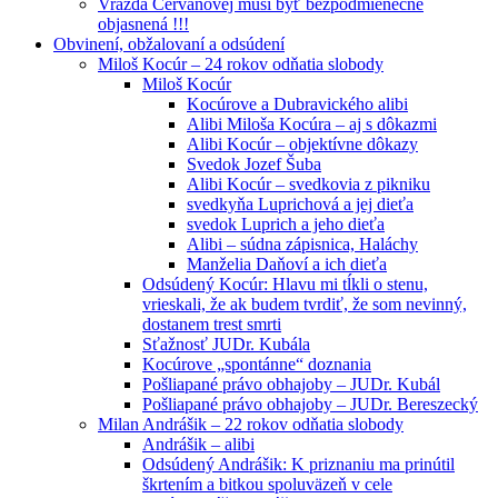
Vražda Cervanovej musí byť bezpodmienečne
objasnená !!!
Obvinení, obžalovaní a odsúdení
Miloš Kocúr – 24 rokov odňatia slobody
Miloš Kocúr
Kocúrove a Dubravického alibi
Alibi Miloša Kocúra – aj s dôkazmi
Alibi Kocúr – objektívne dôkazy
Svedok Jozef Šuba
Alibi Kocúr – svedkovia z pikniku
svedkyňa Luprichová a jej dieťa
svedok Luprich a jeho dieťa
Alibi – súdna zápisnica, Haláchy
Manželia Daňoví a ich dieťa
Odsúdený Kocúr: Hlavu mi tĺkli o stenu,
vrieskali, že ak budem tvrdiť, že som nevinný,
dostanem trest smrti
Sťažnosť JUDr. Kubála
Kocúrove „spontánne“ doznania
Pošliapané právo obhajoby – JUDr. Kubál
Pošliapané právo obhajoby – JUDr. Bereszecký
Milan Andrášik – 22 rokov odňatia slobody
Andrášik – alibi
Odsúdený Andrášik: K priznaniu ma prinútil
škrtením a bitkou spoluväzeň v cele