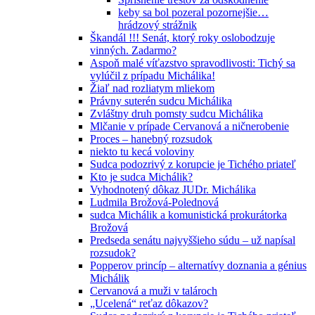
keby sa bol pozeral pozornejšie…
hrádzový strážnik
Škandál !!! Senát, ktorý roky oslobodzuje
vinných. Zadarmo?
Aspoň malé víťazstvo spravodlivosti: Tichý sa
vylúčil z prípadu Michálika!
Žiaľ nad rozliatym mliekom
Právny suterén sudcu Michálika
Zvláštny druh pomsty sudcu Michálika
Mlčanie v prípade Cervanová a ničnerobenie
Proces – hanebný rozsudok
niekto tu kecá voloviny
Sudca podozrivý z korupcie je Tichého priateľ
Kto je sudca Michálik?
Vyhodnotený dôkaz JUDr. Michálika
Ludmila Brožová-Polednová
sudca Michálik a komunistická prokurátorka
Brožová
Predseda senátu najvyššieho súdu – už napísal
rozsudok?
Popperov princíp – alternatívy doznania a génius
Michálik
Cervanová a muži v talároch
„Ucelená“ reťaz dôkazov?