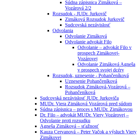
Súdna zápisnica Zimáková –
Vozárová 2/2
Rozsudok - JUDr. Jurkovič
Zimáková Rozsudok Jurkovič
Sudcovská nezávislosť
Odvolania
Odvolanie Zimáková
Odvolanie advokát Filo
Odvolanie – advokát Filo v
prospech Zimákovej-
Vozárovej
Odvolanie Zimáková Agneša
v prospech svojej dcéry
Rozsudok, uznesenie - Pohančeníková
Uznesenie Pohančeníková
Rozsudok Zimáková-Vozárová –
Pohančeníková
Sudcovská nezávislosť JUDr. Jurkoviča
MUDr. Viera Zimáková Vozárová pred súdom
Súdna zápisnica – proces s MUDr. Zimákovou
Dr. Filo – advokát MUDr. Viery Vozárovej –
Odvolanie proti rozsudku
Agneša Zimáková – sťažnosť
Kauza Cervanová – Peter Vačok a výsluch Viery
Zimákovej