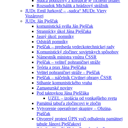
Sudca podozrivý z korupcie je Tichého priateľ
Rozsudok Michálik a hrádzový strážnik
JUDr. Emil Jurkovič – „sudca“ MUDr. Viery
Vozárovej
JUDr. Ján Pješčak
komunistická sviňa Ján Pješčak
Strannícky úkol Jána Pješčaka
Jasný úkol: pomníky
Odstráň pomníky
Pješčak – predseda vedeckotechnickej rady
Komunistický zločinec sovietskych spôsobov
Námestník ministra vnútra ČSSR
Pješčak – veliteľ pohraničnej stráže
Teória a prax Jána Pješčaka
Velitel pohraničnej stráže – Pješčak
Pješčak – náčelník Civilnej obrany ČSSR
Stíhanie komunistického vraha
Zamagurské noviny
Pod taktovkou Jána Pješčáka
UZEL – izolácia od vonkajšieho sveta
Pamätná tabuľa zločincovi je zločin
Vytvorenie operatívnej skupiny – Obzina,
Pjaščak
Otvorený protest ÚPN voči odhaleniu pamätnej
tabule Jánovi Pješčakovi