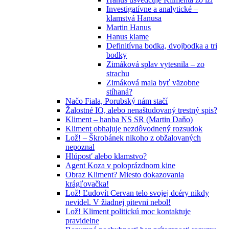
Investigatívne a analytické –
klamstvá Hanusa
Martin Hanus
Hanus klame
Definitívna bodka, dvojbodka a tri
bodky
Zimáková splav vytesnila – zo
strachu
Zimáková mala byť väzobne
stíhaná?
Načo Fiala, Porubský nám stačí
Žalostné IQ, alebo nenaštudovaný trestný spis?
Kliment – hanba NS SR (Martin Daňo)
Kliment obhajuje nezdôvodnený rozsudok
Lož! – Škrobánek nikoho z obžalovaných
nepoznal
Hlúposť alebo klamstvo?
Agent Koza v poloprázdnom kine
Obraz Kliment? Miesto dokazovania
krágľovačka!
Lož! Ľudovít Cervan telo svojej dcéry nikdy
nevidel. V žiadnej pitevni nebol!
Lož! Kliment politickú moc kontaktuje
pravidelne