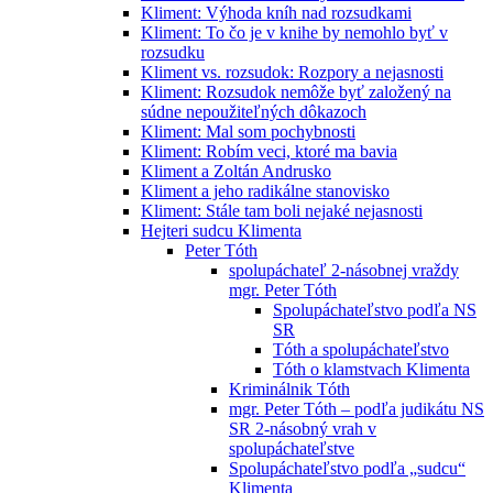
Kliment: Výhoda kníh nad rozsudkami
Kliment: To čo je v knihe by nemohlo byť v
rozsudku
Kliment vs. rozsudok: Rozpory a nejasnosti
Kliment: Rozsudok nemôže byť založený na
súdne nepoužiteľných dôkazoch
Kliment: Mal som pochybnosti
Kliment: Robím veci, ktoré ma bavia
Kliment a Zoltán Andrusko
Kliment a jeho radikálne stanovisko
Kliment: Stále tam boli nejaké nejasnosti
Hejteri sudcu Klimenta
Peter Tóth
spolupáchateľ 2-násobnej vraždy
mgr. Peter Tóth
Spolupáchateľstvo podľa NS
SR
Tóth a spolupáchateľstvo
Tóth o klamstvach Klimenta
Kriminálnik Tóth
mgr. Peter Tóth – podľa judikátu NS
SR 2-násobný vrah v
spolupáchateľstve
Spolupáchateľstvo podľa „sudcu“
Klimenta