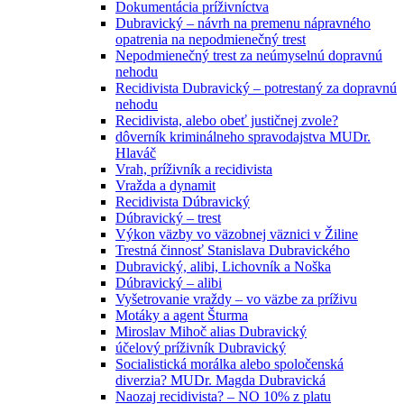
Dokumentácia príživníctva
Dubravický – návrh na premenu nápravného
opatrenia na nepodmienečný trest
Nepodmienečný trest za neúmyselnú dopravnú
nehodu
Recidivista Dubravický – potrestaný za dopravnú
nehodu
Recidivista, alebo obeť justičnej zvole?
dôverník kriminálneho spravodajstva MUDr.
Hlaváč
Vrah, príživník a recidivista
Vražda a dynamit
Recidivista Dúbravický
Dúbravický – trest
Výkon väzby vo väzobnej väznici v Žiline
Trestná činnosť Stanislava Dubravického
Dubravický, alibi, Lichovník a Noška
Dúbravický – alibi
Vyšetrovanie vraždy – vo väzbe za príživu
Motáky a agent Šturma
Miroslav Mihoč alias Dubravický
účelový príživník Dubravický
Socialistická morálka alebo spoločenská
diverzia? MUDr. Magda Dubravická
Naozaj recidivista? – NO 10% z platu