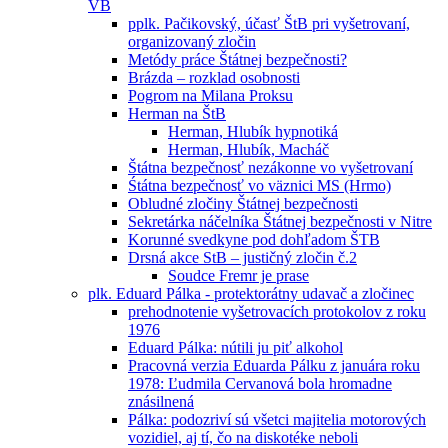
VB
pplk. Pačikovský, účasť ŠtB pri vyšetrovaní,
organizovaný zločin
Metódy práce Štátnej bezpečnosti?
Brázda – rozklad osobnosti
Pogrom na Milana Proksu
Herman na ŠtB
Herman, Hlubík hypnotiká
Herman, Hlubík, Macháč
Štátna bezpečnosť nezákonne vo vyšetrovaní
Śtátna bezpečnosť vo väznici MS (Hrmo)
Obludné zločiny Štátnej bezpečnosti
Sekretárka náčelníka Štátnej bezpečnosti v Nitre
Korunné svedkyne pod dohľadom ŠTB
Drsná akce StB – justičný zločin č.2
Soudce Fremr je prase
plk. Eduard Pálka - protektorátny udavač a zločinec
prehodnotenie vyšetrovacích protokolov z roku
1976
Eduard Pálka: nútili ju piť alkohol
Pracovná verzia Eduarda Pálku z januára roku
1978: Ľudmila Cervanová bola hromadne
znásilnená
Pálka: podozriví sú všetci majitelia motorových
vozidiel, aj tí, čo na diskotéke neboli