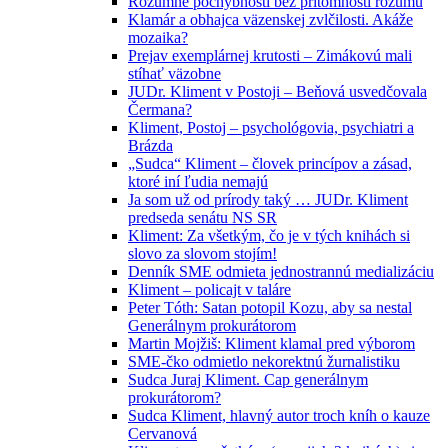
Rozumné pochybnosti bez prítomnosti rozumu
Klamár a obhajca väzenskej zvlčilosti. Akáže
mozaika?
Prejav exemplárnej krutosti – Zimákovú mali
stíhať väzobne
JUDr. Kliment v Postoji – Beňová usvedčovala
Čermana?
Kliment, Postoj – psychológovia, psychiatri a
Brázda
„Sudca“ Kliment – človek princípov a zásad,
ktoré iní ľudia nemajú
Ja som už od prírody taký … JUDr. Kliment
predseda senátu NS SR
Kliment: Za všetkým, čo je v tých knihách si
slovo za slovom stojím!
Denník SME odmieta jednostrannú medializáciu
Kliment – policajt v taláre
Peter Tóth: Satan potopil Kozu, aby sa nestal
Generálnym prokurátorom
Martin Mojžiš: Kliment klamal pred výborom
SME-čko odmietlo nekorektnú žurnalistiku
Sudca Juraj Kliment. Cap generálnym
prokurátorom?
Sudca Kliment, hlavný autor troch kníh o kauze
Cervanová