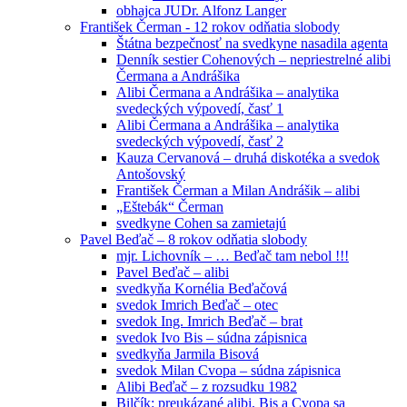
obhajca JUDr. Alfonz Langer
František Čerman - 12 rokov odňatia slobody
Štátna bezpečnosť na svedkyne nasadila agenta
Denník sestier Cohenových – nepriestrelné alibi
Čermana a Andrášika
Alibi Čermana a Andrášika – analytika
svedeckých výpovedí, časť 1
Alibi Čermana a Andrášika – analytika
svedeckých výpovedí, časť 2
Kauza Cervanová – druhá diskotéka a svedok
Antošovský
František Čerman a Milan Andrášik – alibi
„Eštebák“ Čerman
svedkyne Cohen sa zamietajú
Pavel Beďač – 8 rokov odňatia slobody
mjr. Lichovník – … Beďač tam nebol !!!
Pavel Beďač – alibi
svedkyňa Kornélia Beďačová
svedok Imrich Beďač – otec
svedok Ing. Imrich Beďač – brat
svedok Ivo Bis – súdna zápisnica
svedkyňa Jarmila Bisová
svedok Milan Cvopa – súdna zápisnica
Alibi Beďač – z rozsudku 1982
Bilčík: preukázané alibi, Bis a Cvopa sa