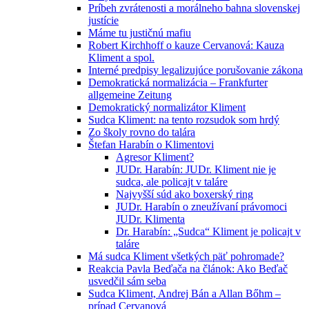
Príbeh zvrátenosti a morálneho bahna slovenskej
justície
Máme tu justičnú mafiu
Robert Kirchhoff o kauze Cervanová: Kauza
Kliment a spol.
Interné predpisy legalizujúce porušovanie zákona
Demokratická normalizácia – Frankfurter
allgemeine Zeitung
Demokratický normalizátor Kliment
Sudca Kliment: na tento rozsudok som hrdý
Zo školy rovno do talára
Štefan Harabín o Klimentovi
Agresor Kliment?
JUDr. Harabín: JUDr. Kliment nie je
sudca, ale policajt v taláre
Najvyšší súd ako boxerský ring
JUDr. Harabín o zneužívaní právomoci
JUDr. Klimenta
Dr. Harabín: „Sudca“ Kliment je policajt v
taláre
Má sudca Kliment všetkých päť pohromade?
Reakcia Pavla Beďača na článok: Ako Beďač
usvedčil sám seba
Sudca Kliment, Andrej Bán a Allan Bőhm –
prípad Cervanová