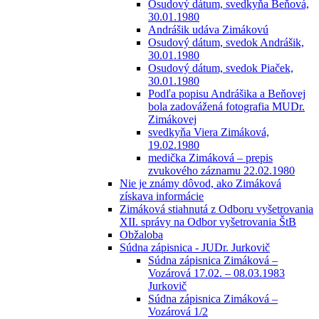
Osudový dátum, svedkyňa Beňová,
30.01.1980
Andrášik udáva Zimákovú
Osudový dátum, svedok Andrášik,
30.01.1980
Osudový dátum, svedok Piaček,
30.01.1980
Podľa popisu Andrášika a Beňovej
bola zadovážená fotografia MUDr.
Zimákovej
svedkyňa Viera Zimáková,
19.02.1980
medička Zimáková – prepis
zvukového záznamu 22.02.1980
Nie je známy dôvod, ako Zimáková
získava informácie
Zimáková stiahnutá z Odboru vyšetrovania
XII. správy na Odbor vyšetrovania ŠtB
Obžaloba
Súdna zápisnica - JUDr. Jurkovič
Súdna zápisnica Zimáková –
Vozárová 17.02. – 08.03.1983
Jurkovič
Súdna zápisnica Zimáková –
Vozárová 1/2