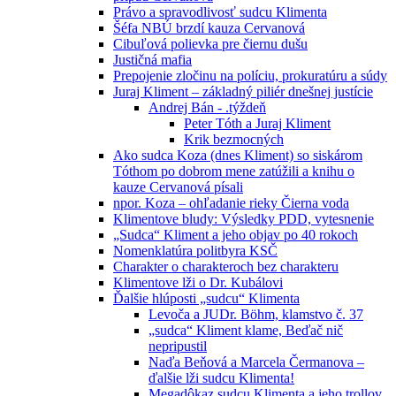
Právo a spravodlivosť sudcu Klimenta
Šéfa NBÚ brzdí kauza Cervanová
Cibuľová polievka pre čiernu dušu
Justičná mafia
Prepojenie zločinu na políciu, prokuratúru a súdy
Juraj Kliment – základný piliér dnešnej justície
Andrej Bán - .týždeň
Peter Tóth a Juraj Kliment
Krik bezmocných
Ako sudca Koza (dnes Kliment) so siskárom
Tóthom po dobrom mene zatúžili a knihu o
kauze Cervanová písali
npor. Koza – ohľadanie rieky Čierna voda
Klimentove bludy: Výsledky PDD, vytesnenie
„Sudca“ Kliment a jeho objav po 40 rokoch
Nomenklatúra politbyra KSČ
Charakter o charakteroch bez charakteru
Klimentove lži o Dr. Kubálovi
Ďalšie hlúposti „sudcu“ Klimenta
Levoča a JUDr. Böhm, klamstvo č. 37
„sudca“ Kliment klame, Beďač nič
nepripustil
Naďa Beňová a Marcela Čermanova –
ďalšie lži sudcu Klimenta!
Megadôkaz sudcu Klimenta a jeho trollov