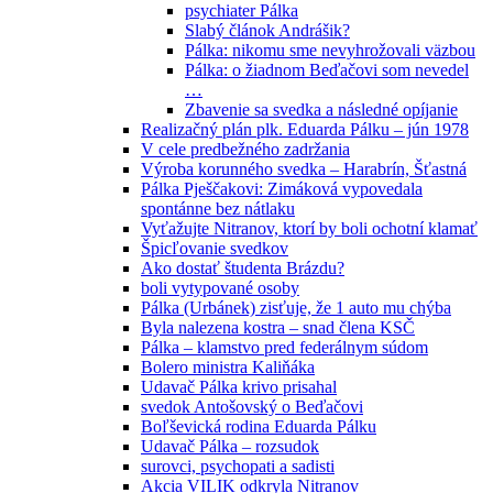
psychiater Pálka
Slabý článok Andrášik?
Pálka: nikomu sme nevyhrožovali väzbou
Pálka: o žiadnom Beďačovi som nevedel
…
Zbavenie sa svedka a následné opíjanie
Realizačný plán plk. Eduarda Pálku – jún 1978
V cele predbežného zadržania
Výroba korunného svedka – Harabrín, Šťastná
Pálka Pješčakovi: Zimáková vypovedala
spontánne bez nátlaku
Vyťažujte Nitranov, ktorí by boli ochotní klamať
Špicľovanie svedkov
Ako dostať študenta Brázdu?
boli vytypované osoby
Pálka (Urbánek) zisťuje, že 1 auto mu chýba
Byla nalezena kostra – snad člena KSČ
Pálka – klamstvo pred federálnym súdom
Bolero ministra Kaliňáka
Udavač Pálka krivo prisahal
svedok Antošovský o Beďačovi
Boľševická rodina Eduarda Pálku
Udavač Pálka – rozsudok
surovci, psychopati a sadisti
Akcia VILIK odkryla Nitranov