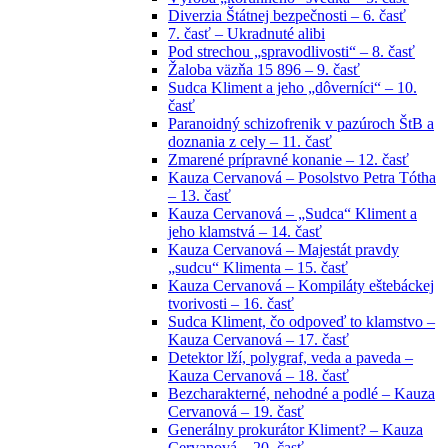
Diverzia Štátnej bezpečnosti – 6. časť
7. časť – Ukradnuté alibi
Pod strechou „spravodlivosti“ – 8. časť
Žaloba väzňa 15 896 – 9. časť
Sudca Kliment a jeho „dôverníci“ – 10.
časť
Paranoidný schizofrenik v pazúroch ŠtB a
doznania z cely – 11. časť
Zmarené prípravné konanie – 12. časť
Kauza Cervanová – Posolstvo Petra Tótha
– 13. časť
Kauza Cervanová – „Sudca“ Kliment a
jeho klamstvá – 14. časť
Kauza Cervanová – Majestát pravdy
„sudcu“ Klimenta – 15. časť
Kauza Cervanová – Kompiláty eštebáckej
tvorivosti – 16. časť
Sudca Kliment, čo odpoveď to klamstvo –
Kauza Cervanová – 17. časť
Detektor lží, polygraf, veda a paveda –
Kauza Cervanová – 18. časť
Bezcharakterné, nehodné a podlé – Kauza
Cervanová – 19. časť
Generálny prokurátor Kliment? – Kauza
Cervanová – 20. časť