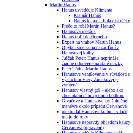
Martin Hanus
Hanus usvedčuje Klimenta
Klamár Hanus
Hanus klame – bola diskotéke
Prečo to robí Martin Hanus?
Hanusova metóda
Hanus trafil do čierneho
Expert na vrahov Martin Hanus
Opýtali sme sa na názor ľudí z
Hanusovej knihy
Juščák Peter: Hanus neprináša
žiadne odpovede na staré otázky
Peter Tóth a Martin Hanus
Hanusove ventilovanie v súvislosti s
výsluchmi Viery Zimákovej je
zvrátené …
Hanusov vlastný gól – alebo ako
chce ukončiť hru jednou bodkou.
Glvačove a Hanusove konšpiračné
manévre okolo prípadu Cervanová
niekto dal Hanusovi knihu – vtlačil
mu ju do ruky
Hanusove nepravdy ohľadom kauzy
Cervanová (upravené)
Hanus usvedčuje Klimenta zo lži