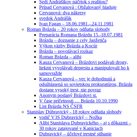
Sedí Andrášikov náčrtok s realitou?
Prípad Cervanová : Obžalovaný hladuje
Cervanová: dva nákresy
svedok Andrášik
Ivan Fagan – 18.06.1981.-.24.11.1981
Roman Brázda – 20 rokov odňatia slobody
Preparácia Romana Brázdu 15.-18.07.1981
Brázda – doznanie z cely Janžetiča
Výkon väzby Brázda a Kocúr
Brázda – povolávací rozkaz
Roman Brázda – alibi
Kauza Cervanová – Brázdovi podávali drogy,
liekmi vyvolávali depresiu a manipulovali ho k
samovražde
Kauza Cervanová – vec je dohodnutá a
odsúhlasená so sovietskou prokuratúrou, Brázda
dostane vysoký trest, nie povraz
Anonym poslaný Brázdovi st.
V čase príčetnosti … Brázda 10.10.1990
List Brázda NS ČSFR
Stanislav Dúbravický - 18 rokov odňatia slobody
vodič V3S Dubravický – Nožka
Alibi Stanislava Dubravického – aj s dôkazmi –
30 rokov zatajované v Kaniciach
Dubravický – účelové trestné stíhanie