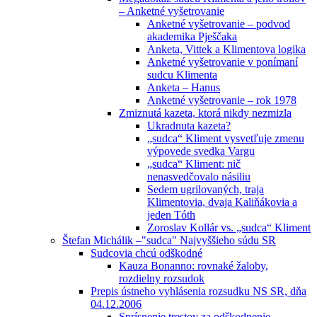
– Anketné vyšetrovanie
Anketné vyšetrovanie – podvod
akademika Pješčaka
Anketa, Vittek a Klimentova logika
Anketné vyšetrovanie v ponímaní
sudcu Klimenta
Anketa – Hanus
Anketné vyšetrovanie – rok 1978
Zmiznutá kazeta, ktorá nikdy nezmizla
Ukradnuta kazeta?
„sudca“ Kliment vysvetľuje zmenu
výpovede svedka Vargu
„sudca“ Kliment: nič
nenasvedčovalo násiliu
Sedem ugrilovaných, traja
Klimentovia, dvaja Kaliňákovia a
jeden Tóth
Zoroslav Kollár vs. „sudca“ Kliment
Štefan Michálik –"sudca" Najvyššieho súdu SR
Sudcovia chcú odškodné
Kauza Bonanno: rovnaké žaloby,
rozdielny rozsudok
Prepis ústneho vyhlásenia rozsudku NS SR, dňa
04.12.2006
Sprísnenie trestov za odškodnenie