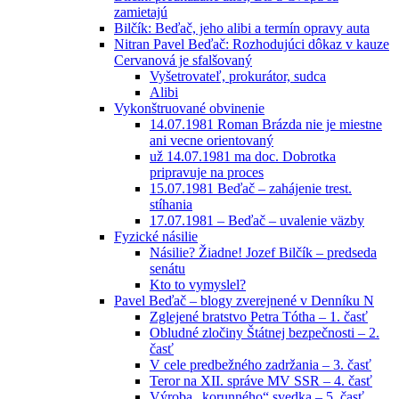
zamietajú
Bilčík: Beďač, jeho alibi a termín opravy auta
Nitran Pavel Beďač: Rozhodujúci dôkaz v kauze
Cervanová je sfalšovaný
Vyšetrovateľ, prokurátor, sudca
Alibi
Vykonštruované obvinenie
14.07.1981 Roman Brázda nie je miestne
ani vecne orientovaný
už 14.07.1981 ma doc. Dobrotka
pripravuje na proces
15.07.1981 Beďač – zahájenie trest.
stíhania
17.07.1981 – Beďač – uvalenie väzby
Fyzické násilie
Násilie? Žiadne! Jozef Bilčík – predseda
senátu
Kto to vymyslel?
Pavel Beďač – blogy zverejnené v Denníku N
Zglejené bratstvo Petra Tótha – 1. časť
Obludné zločiny Štátnej bezpečnosti – 2.
časť
V cele predbežného zadržania – 3. časť
Teror na XII. správe MV SSR – 4. časť
Výroba „korunného“ svedka – 5. časť