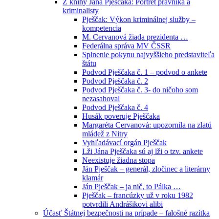
Z knihy Jána Pješčaka: Portrét právníka a
kriminalisty
Pješčak: Výkon kriminálnej služby –
kompetencia
M. Cervanová žiada prezidenta …
Federálna správa MV ČSSR
Splnenie pokynu najvyššieho predstaviteľa
štátu
Podvod Pješčaka č. 1 – podvod o ankete
Podvod Pješčaka č. 2
Podvod Pješčaka č. 3- do ničoho som
nezasahoval
Podvod Pješčaka č. 4
Husák poveruje Pješčaka
Margaréta Cervanová: upozornila na zlatú
mládež z Nitry
Vyhľadávací orgán Pješčak
Lži Jána Pješčaka sú aj lži o tzv. ankete
Neexistuje žiadna stopa
Ján Pješčak – generál, zločinec a literárny
klamár
Ján Pješčak – ja nič, to Pálka …
Pješčak – francúzky už v roku 1982
potvrdili Andrášikovi alibi
Účasť Štátnej bezpečnosti na prípade – falošné razítka