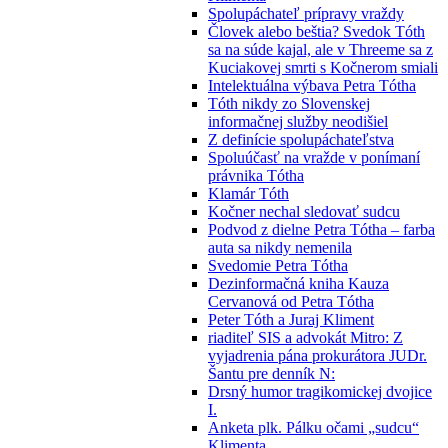
Spolupáchateľ prípravy vraždy
Človek alebo beštia? Svedok Tóth
sa na súde kajal, ale v Threeme sa z
Kuciakovej smrti s Kočnerom smiali
Intelektuálna výbava Petra Tótha
Tóth nikdy zo Slovenskej
informačnej služby neodišiel
Z definície spolupáchateľstva
Spoluúčasť na vražde v ponímaní
právnika Tótha
Klamár Tóth
Kočner nechal sledovať sudcu
Podvod z dielne Petra Tótha – farba
auta sa nikdy nemenila
Svedomie Petra Tótha
Dezinformačná kniha Kauza
Cervanová od Petra Tótha
Peter Tóth a Juraj Kliment
riaditeľ SIS a advokát Mitro: Z
vyjadrenia pána prokurátora JUDr.
Šantu pre denník N:
Drsný humor tragikomickej dvojice
I.
Anketa plk. Pálku očami „sudcu“
Klimenta