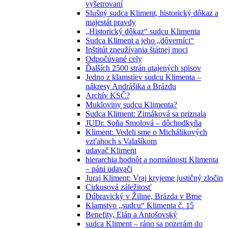
vyšetrovaní
Slušný sudca Kliment, historický dôkaz a
majestát pravdy
„Historický dôkaz“ sudcu Klimenta
Sudca Kliment a jeho „dôverníci“
Inštitút zneužívania štátnej moci
Odpočúvané cely
Ďalších 2500 strán utajených spisov
Jedno z klamstiev sudcu Klimenta –
nákresy Andrášika a Brázdu
Archív KSČ?
Mukloviny sudcu Klimenta?
Sudca Kliment: Zimáková sa priznala
JUDr. Soňa Smolová – dôchodkyňa
Kliment: Vedeli sme o Michálikových
vzťahoch s Valašíkom
udavač Kliment
hierarchia hodnôt a normálnosti Klimenta
– páni udavači
Juraj Kliment: Vraj kryjeme justičný zločin
Cirkusová záležitosť
Dúbravický v Žiline, Brázda v Brne
Klamstvo „sudcu“ Klimenta č. 15
Benefity, Elán a Antošovský
sudca Kliment – ráno sa pozerám do