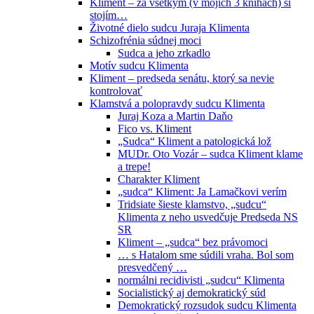
Kliment – za všetkým (v mojich 3 knihách) si
stojím…
Životné dielo sudcu Juraja Klimenta
Schizofrénia súdnej moci
Sudca a jeho zrkadlo
Motív sudcu Klimenta
Kliment – predseda senátu, ktorý sa nevie
kontrolovať
Klamstvá a polopravdy sudcu Klimenta
Juraj Koza a Martin Daňo
Fico vs. Kliment
„Sudca“ Kliment a patologická lož
MUDr. Oto Vozár – sudca Kliment klame
a trepe!
Charakter Kliment
„sudca“ Kliment: Ja Lamačkovi verím
Tridsiate šieste klamstvo, „sudcu“
Klimenta z neho usvedčuje Predseda NS
SR
Kliment – „sudca“ bez právomoci
… s Hatalom sme súdili vraha. Bol som
presvedčený …
normálni recidivisti „sudcu“ Klimenta
Socialistický aj demokratický súd
Demokratický rozsudok sudcu Klimenta