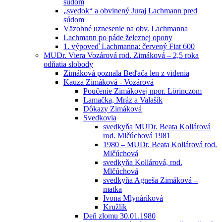
súdom
„svedok“ a obvinený Juraj Lachmann pred
súdom
Väzobné uznesenie na obv. Lachmanna
Lachmann po páde železnej opony
1. výpoveď Lachmanna: červený Fiat 600
MUDr. Viera Vozárová rod. Zimáková – 2,5 roka
odňatia slobody
Zimáková poznala Beďača len z videnia
Kauza Zimáková - Vozárová
Poučenie Zimákovej npor. Lörinczom
Lamačka, Mráz a Valašík
Dôkazy Zimáková
Svedkovia
svedkyňa MUDr. Beata Kollárová
rod. Mlčúchová 1981
1980 – MUDr. Beata Kollárová rod.
Mlčúchová
svedkyňa Kollárová, rod.
Mlčúchová
svedkyňa Agneša Zimáková –
matka
Ivona Mlynáriková
Kružlík
Deň zlomu 30.01.1980