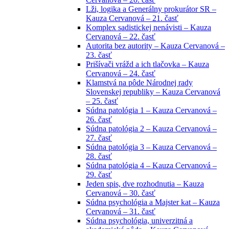
Lži, logika a Generálny prokurátor SR –
Kauza Cervanová – 21. časť
Komplex sadistickej nenávisti – Kauza
Cervanová – 22. časť
Autorita bez autority – Kauza Cervanová –
23. časť
Prišívači vrážd a ich tlačovka – Kauza
Cervanová – 24. časť
Klamstvá na pôde Národnej rady
Slovenskej republiky – Kauza Cervanová
– 25. časť
Súdna patológia 1 – Kauza Cervanová –
26. časť
Súdna patológia 2 – Kauza Cervanová –
27. časť
Súdna patológia 3 – Kauza Cervanová –
28. časť
Súdna patológia 4 – Kauza Cervanová –
29. časť
Jeden spis, dve rozhodnutia – Kauza
Cervanová – 30. časť
Súdna psychológia a Majster kat – Kauza
Cervanová – 31. časť
Súdna psychológia, univerzitná a