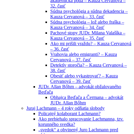
akademická pôda – Kauza Cervanová –
32. časť
Súdna psychológia a súdna dekadencia –
Kauza Cervanová – 33. časť
Súdna psychológia – lož alebo fraška –
Kauza Cervanová – 34. časť
Pachové stopy JUDr. Milana Valašíka –
Kauza Cervanová – 35. časť
Ako mi prišili vraždu? – Kauza Cervanová
– 36. časť
Vrahovia alebo emigranti? – Kauza
Cervanová – 37. časť
Detektív storočia? – Kauza Cervanová –
38. časť
Obesiť alebo vykastrovať? – Kauza
Cervanová – 39. časť
JUDr. Allan Bőhm – advokát obžalovaného
Beďača
Obhajca Beďača a Čermana – advokát
JUDr. Allan Bőhm
Juraj Lachmann – 4 roky odňatia slobody
Policajný kolaborant Lachmann?
Ako prebiehalo spracovanie Lachmanna, tzv.
korunného svedka?
„svedok“ a obvinený Juro Lachmann pred