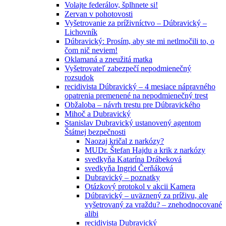
Volajte federálov, šplhnete si!
Zervan v pohotovosti
Vyšetrovanie za príživníctvo – Dúbravický –
Lichovník
Dúbravický: Prosím, aby ste mi netlmočili to, o
čom nič neviem!
Oklamaná a zneužitá matka
Vyšetrovateľ zabezpečí nepodmienečný
rozsudok
recidivista Dúbravický – 4 mesiace nápravného
opatrenia premenené na nepodmienečný trest
Obžaloba – návrh trestu pre Dúbravického
Mihoč a Dubravický
Stanislav Dubravický ustanovený agentom
Štátnej bezpečnosti
Naozaj kričal z narkózy?
MUDr. Štefan Hajdu a krik z narkózy
svedkyňa Katarína Drábeková
svedkyňa Ingrid Čerňáková
Dubravický – poznatky
Otázkový protokol v akcii Kamera
Dúbravický – uväznený za príživu, ale
vyšetrovaný za vraždu? – znehodnocované
alibi
recidivista Dubravický