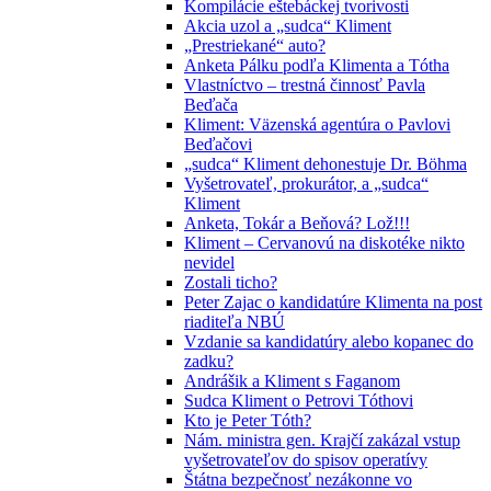
Kompilácie eštebáckej tvorivosti
Akcia uzol a „sudca“ Kliment
„Prestriekané“ auto?
Anketa Pálku podľa Klimenta a Tótha
Vlastníctvo – trestná činnosť Pavla
Beďača
Kliment: Väzenská agentúra o Pavlovi
Beďačovi
„sudca“ Kliment dehonestuje Dr. Böhma
Vyšetrovateľ, prokurátor, a „sudca“
Kliment
Anketa, Tokár a Beňová? Lož!!!
Kliment – Cervanovú na diskotéke nikto
nevidel
Zostali ticho?
Peter Zajac o kandidatúre Klimenta na post
riaditeľa NBÚ
Vzdanie sa kandidatúry alebo kopanec do
zadku?
Andrášik a Kliment s Faganom
Sudca Kliment o Petrovi Tóthovi
Kto je Peter Tóth?
Nám. ministra gen. Krajčí zakázal vstup
vyšetrovateľov do spisov operatívy
Štátna bezpečnosť nezákonne vo