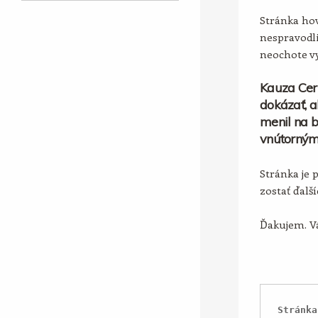
Stránka hov
nespravodli
neochote vy
Kauza Cer
dokázať, a
menil na b
vnútorným
Stránka je 
zostať ďalš
Ďakujem. Vá
Stránka