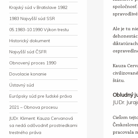
spoločnosť 
Krajský súd v Bratislave 1982
spravodlivé
1983 Najvyšší súd SSR
Ale je tu ni
05.1983-10.1990 Výkon trestu
dehonestác
Historický dokument
diktatúrac
ospravedln
Najvyšší súd ČSFR
Obnovený proces 1990
Kauza Cerv
civilizova
Dovolacie konanie
štátu.
Ústavný súd
Obludný ju
Európsky súd pre ľudské práva
JUDr. Jura
2021 – Obnova procesu
Cieľom tejto
JUDr. Kliment: Kauza Cervanová
Českosloven
sa nedá odôvodniť prostriedkami
pracovala 
trestného práva