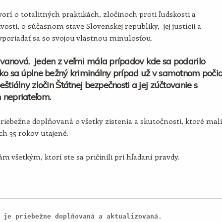
orí o totalitných praktikách, zločinoch proti ľudskosti a
vosti, o súčasnom stave Slovenskej republiky, jej justícii a
poriadať sa so svojou vlastnou minulosťou.
vanová. Jeden z veľmi mála prípadov kde sa podarilo
ko sa úplne bežný kriminálny prípad už v samotnom poči
eštiálny zločin Štátnej bezpečnosti a jej zúčtovanie s
 nepriateľom.
priebežne doplňovaná o všetky zistenia a skutočnosti, ktoré mali
ích 35 rokov utajené.
m všetkým, ktorí ste sa pričinili pri hľadaní pravdy.
 je priebežne doplňovaná a aktualizovaná.