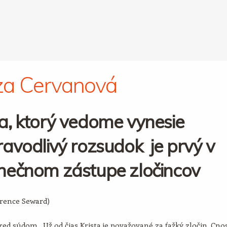
za Cervanová
a, ktorý vedome vynesie
avodlivý rozsudok je prvý v
nečnom zástupe zločincov
arence Seward)
ed súdom. Už od čias Krista je považované za ťažký zločin. Cno