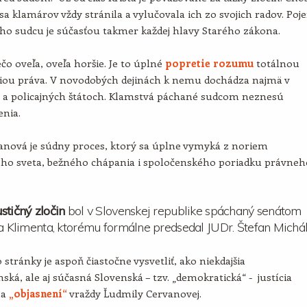
sa klamárov vždy stránila a vylučovala ich zo svojich radov. Poj
ho sudcu je súčasťou takmer každej hlavy Starého zákona.
ečo oveľa, oveľa horšie. Je to úplné
popretie rozumu
totálnou
iou práva. V novodobých dejinách k nemu dochádza najmä v
h a policajných štátoch. Klamstvá páchané sudcom neznesú
enia.
anová je súdny proces, ktorý sa úplne vymyká z noriem
ného sveta, bežného chápania i spoločenského poriadku právneh
stičný zločin
bol v Slovenskej republike spáchaný senátom
ja Klimenta, ktorému formálne predsedal JUDr. Štefan Michál
 stránky je aspoň čiastočne vysvetliť, ako niekdajšia
ská, ale aj súčasná Slovenská – tzv. „demokratická“ - justícia
na
„objasnení“
vraždy Ľudmily Cervanovej.