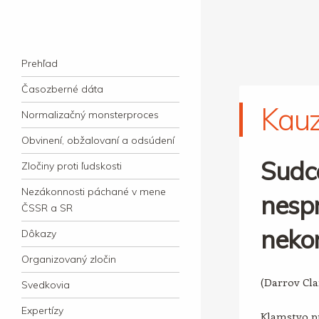
kauzacervanova.sk
Najdlhšie trvajúci, dodnes nevyjasnený
Navigation
súdny proces v dejnách slovenskej justície
Skip to content
Prehľad
Časozberné dáta
Kau
Normalizačný monsterproces
Obvinení, obžalovaní a odsúdení
Sudc
Zločiny proti ľudskosti
Nezákonnosti páchané v mene
nespr
ČSSR a SR
neko
Dôkazy
Organizovaný zločin
(Darrov Cl
Svedkovia
Expertízy
Klamstvo pr