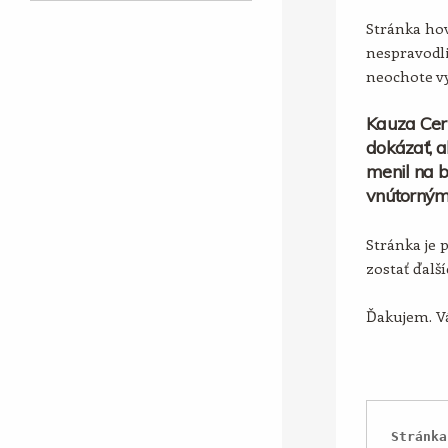
Stránka hov
nespravodli
neochote vy
Kauza Cer
dokázať, a
menil na b
vnútorným
Stránka je 
zostať ďalš
Ďakujem. Vá
Stránka