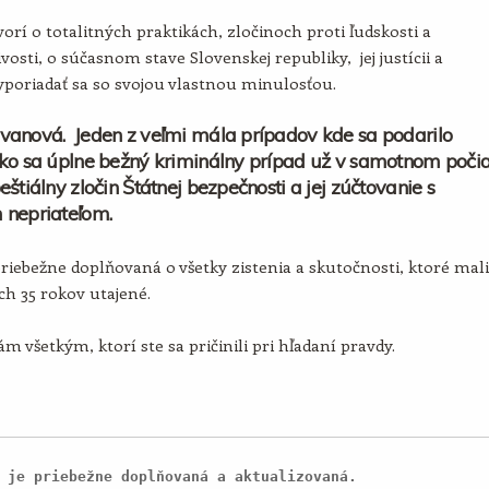
orí o totalitných praktikách, zločinoch proti ľudskosti a
vosti, o súčasnom stave Slovenskej republiky, jej justícii a
poriadať sa so svojou vlastnou minulosťou.
vanová. Jeden z veľmi mála prípadov kde sa podarilo
ko sa úplne bežný kriminálny prípad už v samotnom poči
eštiálny zločin Štátnej bezpečnosti a jej zúčtovanie s
 nepriateľom.
priebežne doplňovaná o všetky zistenia a skutočnosti, ktoré mali
ích 35 rokov utajené.
m všetkým, ktorí ste sa pričinili pri hľadaní pravdy.
 je priebežne doplňovaná a aktualizovaná.