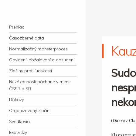
kauzacervanova.sk
Najdlhšie trvajúci, dodnes nevyjasnený
Navigation
súdny proces v dejnách slovenskej justície
Skip to content
Prehľad
Časozberné dáta
Kau
Normalizačný monsterproces
Obvinení, obžalovaní a odsúdení
Sudc
Zločiny proti ľudskosti
Nezákonnosti páchané v mene
nespr
ČSSR a SR
neko
Dôkazy
Organizovaný zločin
(Darrov Cl
Svedkovia
Expertízy
Klamstvo pr