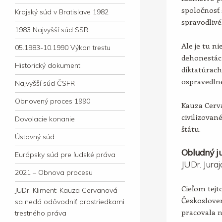
spoločnosť 
Krajský súd v Bratislave 1982
spravodlivé
1983 Najvyšší súd SSR
Ale je tu ni
05.1983-10.1990 Výkon trestu
dehonestác
Historický dokument
diktatúrac
ospravedln
Najvyšší súd ČSFR
Obnovený proces 1990
Kauza Cerv
civilizova
Dovolacie konanie
štátu.
Ústavný súd
Obludný ju
Európsky súd pre ľudské práva
JUDr. Jura
2021 – Obnova procesu
Cieľom tejto
JUDr. Kliment: Kauza Cervanová
Českosloven
sa nedá odôvodniť prostriedkami
pracovala 
trestného práva