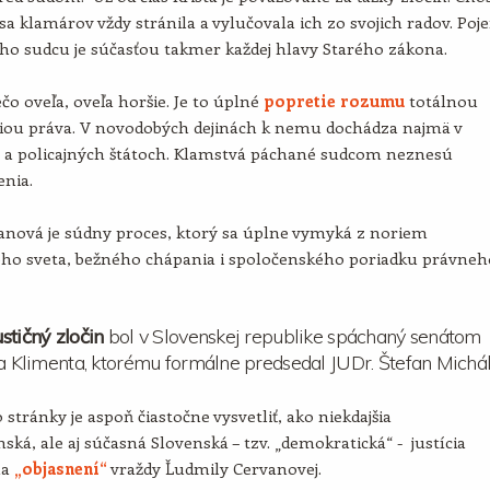
sa klamárov vždy stránila a vylučovala ich zo svojich radov. Poj
ho sudcu je súčasťou takmer každej hlavy Starého zákona.
ečo oveľa, oveľa horšie. Je to úplné
popretie rozumu
totálnou
iou práva. V novodobých dejinách k nemu dochádza najmä v
h a policajných štátoch. Klamstvá páchané sudcom neznesú
enia.
anová je súdny proces, ktorý sa úplne vymyká z noriem
ného sveta, bežného chápania i spoločenského poriadku právneh
stičný zločin
bol v Slovenskej republike spáchaný senátom
ja Klimenta, ktorému formálne predsedal JUDr. Štefan Michál
 stránky je aspoň čiastočne vysvetliť, ako niekdajšia
ská, ale aj súčasná Slovenská – tzv. „demokratická“ - justícia
na
„objasnení“
vraždy Ľudmily Cervanovej.