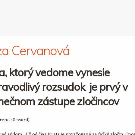
za Cervanová
a, ktorý vedome vynesie
avodlivý rozsudok je prvý v
nečnom zástupe zločincov
arence Seward)
ed súdom. Už od čias Krista je považované za ťažký zločin. Cno