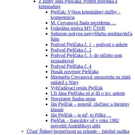
Z knihy Jána Pješčaka: Portrét právníka a
kriminalisty
Pješčak: Výkon kriminálnej služby –
kompetencia
M. Cervanová žiada prezidenta …
Federálna správa MV ČSSR
Splnenie pokynu najvyššieho predstaviteľa
štátu
Podvod Pješčaka č. 1 – podvod o ankete
Podvod Pješčaka č. 2
Podvod Pješčaka č. 3- do ničoho som
nezasahoval
Podvod Pješčaka č. 4
Husák poveruje Pješčaka
Margaréta Cervanová: upozornila na zlatú
mládež z Nitry
Vyhľadávací orgán Pješčak
Lži Jána Pješčaka sú aj lži o tzv. ankete
Neexistuje žiadna stopa
Ján Pješčak – generál, zločinec a literárny
klamár
Ján Pješčak – ja nič, to Pálka …
Pješčak – francúzky už v roku 1982
potvrdili Andrášikovi alibi
Účasť Štátnej bezpečnosti na prípade – falošné razítka