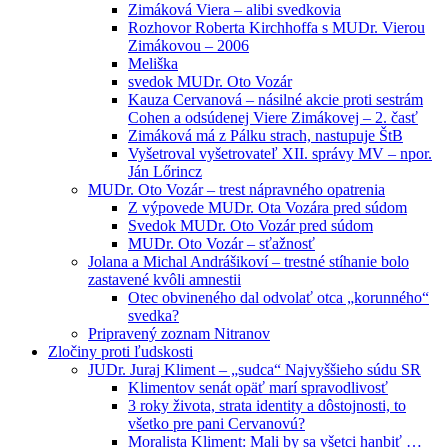
Zimáková Viera – alibi svedkovia
Rozhovor Roberta Kirchhoffa s MUDr. Vierou
Zimákovou – 2006
Meliška
svedok MUDr. Oto Vozár
Kauza Cervanová – násilné akcie proti sestrám
Cohen a odsúdenej Viere Zimákovej – 2. časť
Zimáková má z Pálku strach, nastupuje ŠtB
Vyšetroval vyšetrovateľ XII. správy MV – npor.
Ján Lőrincz
MUDr. Oto Vozár – trest nápravného opatrenia
Z výpovede MUDr. Ota Vozára pred súdom
Svedok MUDr. Oto Vozár pred súdom
MUDr. Oto Vozár – sťažnosť
Jolana a Michal Andrášikoví – trestné stíhanie bolo
zastavené kvôli amnestii
Otec obvineného dal odvolať otca „korunného“
svedka?
Pripravený zoznam Nitranov
Zločiny proti ľudskosti
JUDr. Juraj Kliment – „sudca“ Najvyššieho súdu SR
Klimentov senát opäť marí spravodlivosť
3 roky života, strata identity a dôstojnosti, to
všetko pre pani Cervanovú?
Moralista Kliment: Mali by sa všetci hanbiť …