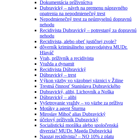
Dokumentácia príživníctva
Dubravický – návrh na premenu nápravného
opatrenia na nepodmienečný trest
Nepodmienečný trest za neúmyselnú dopravnú
nehodu
Recidivista Dubravický – potrestaný za dopravnú
nehodu
Recidivista, alebo obeť justičnej zvole?
dôverník kriminálneho spravodajstva MUDr.
Hlaváč
Vrah, príživník a recidivista
Vražda a dynamit
Recidivista Dúbravický
Dúbravický – trest
Výkon väzby vo väzobnej väznici v Žiline
Trestná činnosť Stanislava Dubravického
Dubravický, alibi, Lichovník a Noška
Dúbravický – alibi
Vyšetrovanie vraždy – vo väzbe za príživu
Motáky a agent Šturma
Miroslav Mihoč alias Dubravický
účelový príživník Dubravický
Socialistická morálka alebo spoločenská
diverzia? MUDr. Magda Dubravická
Naozaj recidivista? – NO 10% z platu