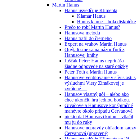
Martin Hanus
Hanus usvedčuje Klimenta
Klamár Hanus
Hanus klame – bola diskotéke
Prečo to robí Martin Hanus?
Hanusova metóda
Hanus trafil do čierneho
Expert na vrahov Martin Hanus
Opýtali sme sa na názor ľudí z
Hanusovej knihy
Juščák Peter: Hanus neprináša
žiadne odpovede na staré otázky
Peter Tóth a Martin Hanus
Hanusove ventilovanie v súvislosti s
výsluchmi Viery Zimákovej je
zvrátené …
Hanusov vlastný gól – alebo ako
chce ukončiť hru jednou bodkou.
Glvačove a Hanusove konšpiračné
manévre okolo prípadu Cervanová
niekto dal Hanusovi knihu – vtlačil
mu ju do ruky
Hanusove nepravdy ohľadom kauzy
Cervanová (upravené)
Hanus usvedčuje Klimenta zo lži