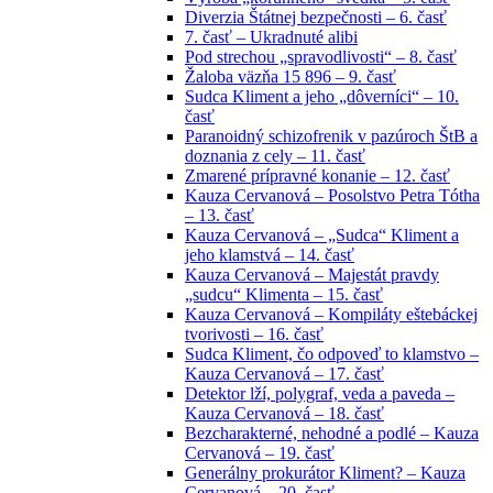
Diverzia Štátnej bezpečnosti – 6. časť
7. časť – Ukradnuté alibi
Pod strechou „spravodlivosti“ – 8. časť
Žaloba väzňa 15 896 – 9. časť
Sudca Kliment a jeho „dôverníci“ – 10.
časť
Paranoidný schizofrenik v pazúroch ŠtB a
doznania z cely – 11. časť
Zmarené prípravné konanie – 12. časť
Kauza Cervanová – Posolstvo Petra Tótha
– 13. časť
Kauza Cervanová – „Sudca“ Kliment a
jeho klamstvá – 14. časť
Kauza Cervanová – Majestát pravdy
„sudcu“ Klimenta – 15. časť
Kauza Cervanová – Kompiláty eštebáckej
tvorivosti – 16. časť
Sudca Kliment, čo odpoveď to klamstvo –
Kauza Cervanová – 17. časť
Detektor lží, polygraf, veda a paveda –
Kauza Cervanová – 18. časť
Bezcharakterné, nehodné a podlé – Kauza
Cervanová – 19. časť
Generálny prokurátor Kliment? – Kauza
Cervanová – 20. časť