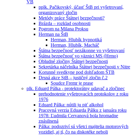
VB
pplk. Pačikovský, účasť ŠtB pri vyšetrovaní,
organizovaný zločin
Metódy práce Štátnej bezpečnosti?
Brázda – rozklad osobnosti
Pogrom na Milana Proksu
Herman na ŠtB
Herman, Hlubík hypnotiká
Herman, Hlubík, Macháč
Štátna bezpečnosť nezákonne vo vyšetrovaní
Śtátna bezpečnosť vo väznici MS (Hrmo)
Obludné zločiny Štátnej bezpečnosti
Sekretárka náčelníka Štátnej bezpečnosti v Nitre
Korunné svedkyne pod dohľadom ŠTB
Drsná akce StB – justičný zločin č.2
Soudce Fremr je prase
plk. Eduard Pálka - protektorátny udavač a zločinec
prehodnotenie vyšetrovacích protokolov z roku
1976
Eduard Pálka: nútili ju piť alkohol
Pracovná verzia Eduarda Pálku z januára roku
1978: Ľudmila Cervanová bola hromadne
znásilnená
Pálka: podozriví sú všetci majitelia motorových
vozidiel, aj tí, čo na diskotéke neboli