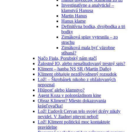
Investigatívne a analytické –
klamstvá Hanusa
Martin Hanus
Hanus klame
Definitívna bodka, dvojbodka a tri
bodky
Zimáková splav vytesnila – zo
strachu
Zimáková mala byť väzobne
stíhaná?
Načo Fiala, Porubský nám stačí
Žalostné IQ, alebo nenaštudovaný trestný spis?
Kliment – hanba NS SR (Martin Daňo)
Kliment obhajuje nezdôvodnený rozsudok
Lož! – Škrobánek nikoho z obžalovaných
nepoznal
Hlúposť alebo klamstvo?
Agent Koza v poloprázdnom kine
Obraz Kliment? Miesto dokazovania
krágľovačka!
Lož! Ľudovít Cervan telo svojej dcéry nikdy
nevidel. V žiadnej pitevni nebol!
Lož! Kliment politickú moc kontaktuje
pravidelne