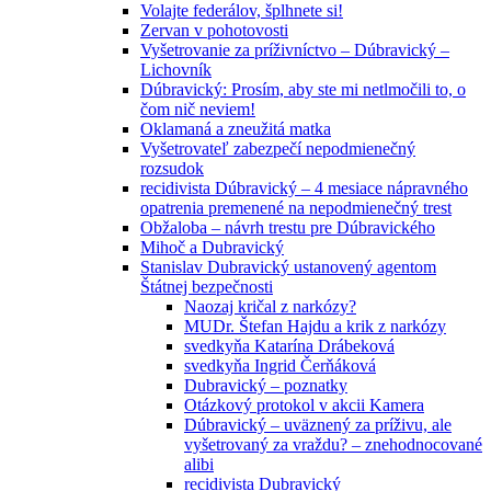
Volajte federálov, šplhnete si!
Zervan v pohotovosti
Vyšetrovanie za príživníctvo – Dúbravický –
Lichovník
Dúbravický: Prosím, aby ste mi netlmočili to, o
čom nič neviem!
Oklamaná a zneužitá matka
Vyšetrovateľ zabezpečí nepodmienečný
rozsudok
recidivista Dúbravický – 4 mesiace nápravného
opatrenia premenené na nepodmienečný trest
Obžaloba – návrh trestu pre Dúbravického
Mihoč a Dubravický
Stanislav Dubravický ustanovený agentom
Štátnej bezpečnosti
Naozaj kričal z narkózy?
MUDr. Štefan Hajdu a krik z narkózy
svedkyňa Katarína Drábeková
svedkyňa Ingrid Čerňáková
Dubravický – poznatky
Otázkový protokol v akcii Kamera
Dúbravický – uväznený za príživu, ale
vyšetrovaný za vraždu? – znehodnocované
alibi
recidivista Dubravický