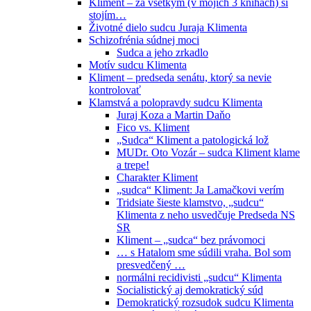
Kliment – za všetkým (v mojich 3 knihách) si
stojím…
Životné dielo sudcu Juraja Klimenta
Schizofrénia súdnej moci
Sudca a jeho zrkadlo
Motív sudcu Klimenta
Kliment – predseda senátu, ktorý sa nevie
kontrolovať
Klamstvá a polopravdy sudcu Klimenta
Juraj Koza a Martin Daňo
Fico vs. Kliment
„Sudca“ Kliment a patologická lož
MUDr. Oto Vozár – sudca Kliment klame
a trepe!
Charakter Kliment
„sudca“ Kliment: Ja Lamačkovi verím
Tridsiate šieste klamstvo, „sudcu“
Klimenta z neho usvedčuje Predseda NS
SR
Kliment – „sudca“ bez právomoci
… s Hatalom sme súdili vraha. Bol som
presvedčený …
normálni recidivisti „sudcu“ Klimenta
Socialistický aj demokratický súd
Demokratický rozsudok sudcu Klimenta