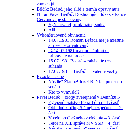
zamietajú
Bilčík: Beďač, jeho alibi a termín opravy auta
Nitran Pavel Beďač: Rozhodujúci dôkaz v kauze
Cervanová je sfalšovaný
Vyšetrovateľ, prokurátor, sudca
Alibi
Vykonštruované obvinenie
14.07.1981 Roman Brázda nie je miestne
ani vecne orientovaný
už 14.07.1981 ma doc. Dobrotka
pripravuje na proces
15.07.1981 Beďač – zahájenie trest.
stíhania
17.07.1981 – Beďač – uvalenie väzby
Fyzické násilie
Násilie? Žiadne! Jozef Bilčík – predseda
senátu
Kto to vymyslel?
Pavel Beďač – blogy zverejnené v Denníku N
Zglejené bratstvo Petra Tótha – 1. časť
Obludné zločiny Štátnej bezpečnosti – 2.
časť
V cele predbežného zadržania – 3. časť
Teror na XII. správe MV SSR – 4. časť
Výroba „korunného“ svedka – 5. časť