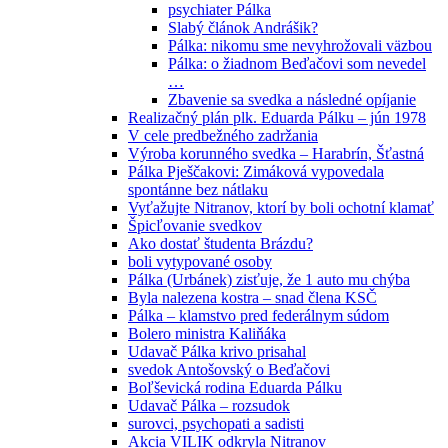
psychiater Pálka
Slabý článok Andrášik?
Pálka: nikomu sme nevyhrožovali väzbou
Pálka: o žiadnom Beďačovi som nevedel
…
Zbavenie sa svedka a následné opíjanie
Realizačný plán plk. Eduarda Pálku – jún 1978
V cele predbežného zadržania
Výroba korunného svedka – Harabrín, Šťastná
Pálka Pješčakovi: Zimáková vypovedala
spontánne bez nátlaku
Vyťažujte Nitranov, ktorí by boli ochotní klamať
Špicľovanie svedkov
Ako dostať študenta Brázdu?
boli vytypované osoby
Pálka (Urbánek) zisťuje, že 1 auto mu chýba
Byla nalezena kostra – snad člena KSČ
Pálka – klamstvo pred federálnym súdom
Bolero ministra Kaliňáka
Udavač Pálka krivo prisahal
svedok Antošovský o Beďačovi
Boľševická rodina Eduarda Pálku
Udavač Pálka – rozsudok
surovci, psychopati a sadisti
Akcia VILIK odkryla Nitranov