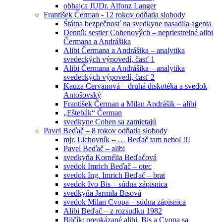
obhajca JUDr. Alfonz Langer
František Čerman - 12 rokov odňatia slobody
Štátna bezpečnosť na svedkyne nasadila agenta
Denník sestier Cohenových – nepriestrelné alibi
Čermana a Andrášika
Alibi Čermana a Andrášika – analytika
svedeckých výpovedí, časť 1
Alibi Čermana a Andrášika – analytika
svedeckých výpovedí, časť 2
Kauza Cervanová – druhá diskotéka a svedok
Antošovský
František Čerman a Milan Andrášik – alibi
„Eštebák“ Čerman
svedkyne Cohen sa zamietajú
Pavel Beďač – 8 rokov odňatia slobody
mjr. Lichovník – … Beďač tam nebol !!!
Pavel Beďač – alibi
svedkyňa Kornélia Beďačová
svedok Imrich Beďač – otec
svedok Ing. Imrich Beďač – brat
svedok Ivo Bis – súdna zápisnica
svedkyňa Jarmila Bisová
svedok Milan Cvopa – súdna zápisnica
Alibi Beďač – z rozsudku 1982
Bilčík: preukázané alibi, Bis a Cvopa sa