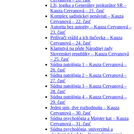
Lži, logika a Generálny prokurátor SR –
Kauza Cervanová – 21. časť
Komplex sadistickej nenávisti – Kauza
Cervanová – 22. časť
Autorita bez autority – Kauza Cervanová –
23. časť
Prišívači vrážd a ich tlačovka – Kauza
Cervanová – 24. časť
Klamstvá na pôde Národnej rady
Slovenskej republiky – Kauza Cervanová
– 25. časť
Súdna patológia 1 – Kauza Cervanová –
26. časť
Súdna patológia 2 – Kauza Cervanová –
27. časť
Súdna patológia 3 – Kauza Cervanová –
28. časť
Súdna patológia 4 – Kauza Cervanová –
29. časť
Jeden spis, dve rozhodnutia – Kauza
Cervanová – 30. časť
Súdna psychológia a Majster kat – Kauza
Cervanová – 31. časť
Súdna psychológia, univerzitná a