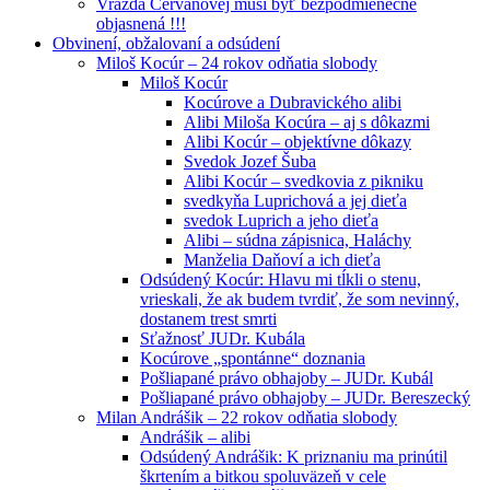
Vražda Cervanovej musí byť bezpodmienečne
objasnená !!!
Obvinení, obžalovaní a odsúdení
Miloš Kocúr – 24 rokov odňatia slobody
Miloš Kocúr
Kocúrove a Dubravického alibi
Alibi Miloša Kocúra – aj s dôkazmi
Alibi Kocúr – objektívne dôkazy
Svedok Jozef Šuba
Alibi Kocúr – svedkovia z pikniku
svedkyňa Luprichová a jej dieťa
svedok Luprich a jeho dieťa
Alibi – súdna zápisnica, Haláchy
Manželia Daňoví a ich dieťa
Odsúdený Kocúr: Hlavu mi tĺkli o stenu,
vrieskali, že ak budem tvrdiť, že som nevinný,
dostanem trest smrti
Sťažnosť JUDr. Kubála
Kocúrove „spontánne“ doznania
Pošliapané právo obhajoby – JUDr. Kubál
Pošliapané právo obhajoby – JUDr. Bereszecký
Milan Andrášik – 22 rokov odňatia slobody
Andrášik – alibi
Odsúdený Andrášik: K priznaniu ma prinútil
škrtením a bitkou spoluväzeň v cele