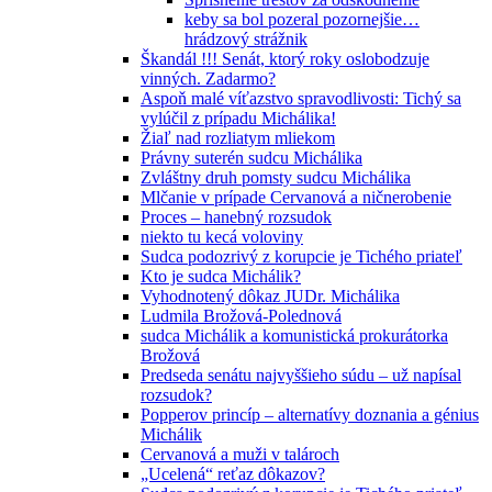
keby sa bol pozeral pozornejšie…
hrádzový strážnik
Škandál !!! Senát, ktorý roky oslobodzuje
vinných. Zadarmo?
Aspoň malé víťazstvo spravodlivosti: Tichý sa
vylúčil z prípadu Michálika!
Žiaľ nad rozliatym mliekom
Právny suterén sudcu Michálika
Zvláštny druh pomsty sudcu Michálika
Mlčanie v prípade Cervanová a ničnerobenie
Proces – hanebný rozsudok
niekto tu kecá voloviny
Sudca podozrivý z korupcie je Tichého priateľ
Kto je sudca Michálik?
Vyhodnotený dôkaz JUDr. Michálika
Ludmila Brožová-Polednová
sudca Michálik a komunistická prokurátorka
Brožová
Predseda senátu najvyššieho súdu – už napísal
rozsudok?
Popperov princíp – alternatívy doznania a génius
Michálik
Cervanová a muži v talároch
„Ucelená“ reťaz dôkazov?