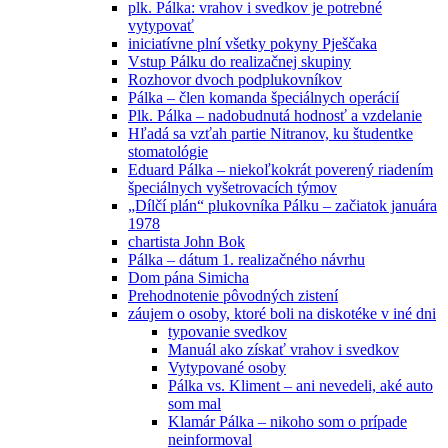
plk. Pálka: vrahov i svedkov je potrebné
vytypovať
iniciatívne plní všetky pokyny Pješčaka
Vstup Pálku do realizačnej skupiny
Rozhovor dvoch podplukovníkov
Pálka – člen komanda špeciálnych operácií
Plk. Pálka – nadobudnutá hodnosť a vzdelanie
Hľadá sa vzťah partie Nitranov, ku študentke
stomatológie
Eduard Pálka – niekoľkokrát poverený riadením
špeciálnych vyšetrovacích týmov
„Dílčí plán“ plukovníka Pálku – začiatok januára
1978
chartista John Bok
Pálka – dátum 1. realizačného návrhu
Dom pána Simicha
Prehodnotenie pôvodných zistení
záujem o osoby, ktoré boli na diskotéke v iné dni
typovanie svedkov
Manuál ako získať vrahov i svedkov
Vytypované osoby
Pálka vs. Kliment – ani nevedeli, aké auto
som mal
Klamár Pálka – nikoho som o prípade
neinformoval