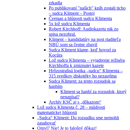
zrkadla
Po publikovaní "našich" kníh zostali ticho
– sudca Kliment – Postoj
Čerman a hlúposti sudcu Klimenta
5x lož sudcu Klimenta
Robert Kirchhoff: Audiokazetu nik zo
spisu nezobral.
Kliment – kandidatúry na post riaditeľa
NBÚ som sa čestne zbavil
Sudca Kliment klame, keď hovorí za
Kocúra
Lož sudcu Klimenta – vyjadrenie režiséra
Kirchhoffa k zmiznutej kazete
Hrôzostrašná logika „sudcu“ Klimenta –
315 svedkov diskotéky ho nezaujíma
Sudca Kliment: za tento rozsudok sa
hanbím
Kliment sa hanbí za rozsudok, ktorý
nenapísal?
Archív KSČ aj s „dôkazom“
Lož sudcu Klimenta č. 28 – múdrosti
matematickej hlúposti
„Sudca“ Kliment: Do rozsudku sme nemohli
zasahovať
Omyl? Nie! Je to falošný dôkaz!