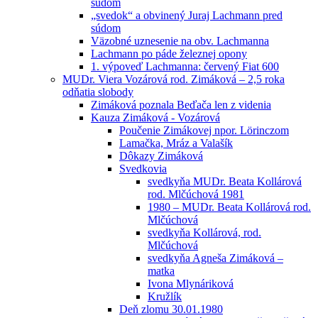
súdom
„svedok“ a obvinený Juraj Lachmann pred
súdom
Väzobné uznesenie na obv. Lachmanna
Lachmann po páde železnej opony
1. výpoveď Lachmanna: červený Fiat 600
MUDr. Viera Vozárová rod. Zimáková – 2,5 roka
odňatia slobody
Zimáková poznala Beďača len z videnia
Kauza Zimáková - Vozárová
Poučenie Zimákovej npor. Lörinczom
Lamačka, Mráz a Valašík
Dôkazy Zimáková
Svedkovia
svedkyňa MUDr. Beata Kollárová
rod. Mlčúchová 1981
1980 – MUDr. Beata Kollárová rod.
Mlčúchová
svedkyňa Kollárová, rod.
Mlčúchová
svedkyňa Agneša Zimáková –
matka
Ivona Mlynáriková
Kružlík
Deň zlomu 30.01.1980