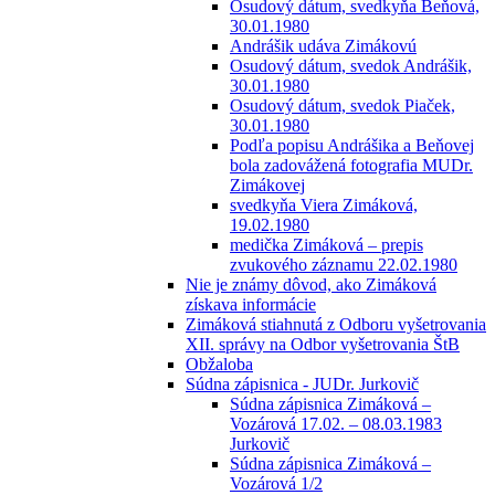
Osudový dátum, svedkyňa Beňová,
30.01.1980
Andrášik udáva Zimákovú
Osudový dátum, svedok Andrášik,
30.01.1980
Osudový dátum, svedok Piaček,
30.01.1980
Podľa popisu Andrášika a Beňovej
bola zadovážená fotografia MUDr.
Zimákovej
svedkyňa Viera Zimáková,
19.02.1980
medička Zimáková – prepis
zvukového záznamu 22.02.1980
Nie je známy dôvod, ako Zimáková
získava informácie
Zimáková stiahnutá z Odboru vyšetrovania
XII. správy na Odbor vyšetrovania ŠtB
Obžaloba
Súdna zápisnica - JUDr. Jurkovič
Súdna zápisnica Zimáková –
Vozárová 17.02. – 08.03.1983
Jurkovič
Súdna zápisnica Zimáková –
Vozárová 1/2