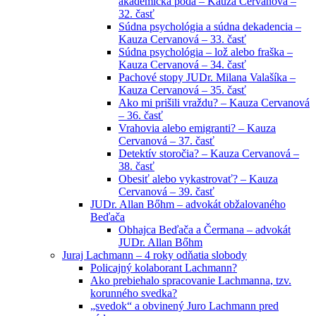
akademická pôda – Kauza Cervanová –
32. časť
Súdna psychológia a súdna dekadencia –
Kauza Cervanová – 33. časť
Súdna psychológia – lož alebo fraška –
Kauza Cervanová – 34. časť
Pachové stopy JUDr. Milana Valašíka –
Kauza Cervanová – 35. časť
Ako mi prišili vraždu? – Kauza Cervanová
– 36. časť
Vrahovia alebo emigranti? – Kauza
Cervanová – 37. časť
Detektív storočia? – Kauza Cervanová –
38. časť
Obesiť alebo vykastrovať? – Kauza
Cervanová – 39. časť
JUDr. Allan Bőhm – advokát obžalovaného
Beďača
Obhajca Beďača a Čermana – advokát
JUDr. Allan Bőhm
Juraj Lachmann – 4 roky odňatia slobody
Policajný kolaborant Lachmann?
Ako prebiehalo spracovanie Lachmanna, tzv.
korunného svedka?
„svedok“ a obvinený Juro Lachmann pred