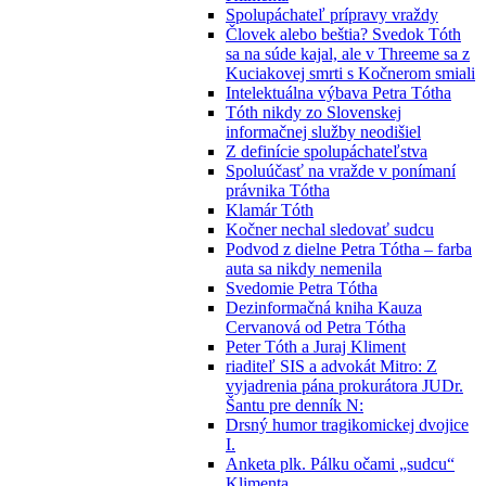
Spolupáchateľ prípravy vraždy
Človek alebo beštia? Svedok Tóth
sa na súde kajal, ale v Threeme sa z
Kuciakovej smrti s Kočnerom smiali
Intelektuálna výbava Petra Tótha
Tóth nikdy zo Slovenskej
informačnej služby neodišiel
Z definície spolupáchateľstva
Spoluúčasť na vražde v ponímaní
právnika Tótha
Klamár Tóth
Kočner nechal sledovať sudcu
Podvod z dielne Petra Tótha – farba
auta sa nikdy nemenila
Svedomie Petra Tótha
Dezinformačná kniha Kauza
Cervanová od Petra Tótha
Peter Tóth a Juraj Kliment
riaditeľ SIS a advokát Mitro: Z
vyjadrenia pána prokurátora JUDr.
Šantu pre denník N:
Drsný humor tragikomickej dvojice
I.
Anketa plk. Pálku očami „sudcu“
Klimenta