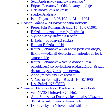
Sedí Andrášikov náčrtok s realitou?
Prípad Cervanová : Obžalovaný hladuje
Cervanová: dva nákresy
svedok Andrášik
Ivan Fagan – 18.06.1981.-.24.11.1981
Roman Brázda – 20 rokov odňatia slobody
Preparácia Romana Brázdu 15.-18.07.1981
Brázda – doznanie z cely Janžetiča
Výkon väzby Brázda a Kocúr
Brázda – povolávací rozkaz
Roman Brázda – alibi
Kauza Cervanová – Brázdovi podávali drogy,
liekmi vyvolávali depresiu a manipulovali ho k
samovražde
Kauza Cervanová – vec je dohodnutá a
odsúhlasená so sovietskou prokuratúrou, Brázda
dostane vysoký trest, nie povraz
Anonym poslaný Brázdovi st.
V čase príčetnosti … Brázda 10.10.1990
List Brázda NS ČSFR
Stanislav Dúbravický - 18 rokov odňatia slobody
vodič V3S Dubravický – Nožka
Alibi Stanislava Dubravického – aj s dôkazmi –
30 rokov zatajované v Kaniciach
Dubravický – účelové trestné stíhanie