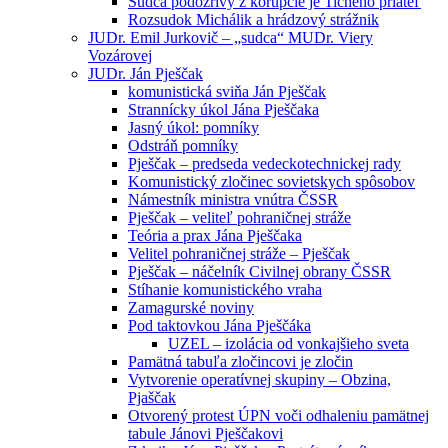
Sudca podozrivý z korupcie je Tichého priateľ
Rozsudok Michálik a hrádzový strážnik
JUDr. Emil Jurkovič – „sudca“ MUDr. Viery
Vozárovej
JUDr. Ján Pješčak
komunistická sviňa Ján Pješčak
Strannícky úkol Jána Pješčaka
Jasný úkol: pomníky
Odstráň pomníky
Pješčak – predseda vedeckotechnickej rady
Komunistický zločinec sovietskych spôsobov
Námestník ministra vnútra ČSSR
Pješčak – veliteľ pohraničnej stráže
Teória a prax Jána Pješčaka
Velitel pohraničnej stráže – Pješčak
Pješčak – náčelník Civilnej obrany ČSSR
Stíhanie komunistického vraha
Zamagurské noviny
Pod taktovkou Jána Pješčáka
UZEL – izolácia od vonkajšieho sveta
Pamätná tabuľa zločincovi je zločin
Vytvorenie operatívnej skupiny – Obzina,
Pjaščak
Otvorený protest ÚPN voči odhaleniu pamätnej
tabule Jánovi Pješčakovi