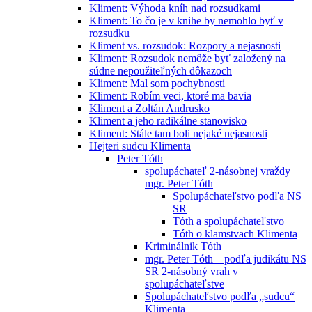
Kliment: Výhoda kníh nad rozsudkami
Kliment: To čo je v knihe by nemohlo byť v
rozsudku
Kliment vs. rozsudok: Rozpory a nejasnosti
Kliment: Rozsudok nemôže byť založený na
súdne nepoužiteľných dôkazoch
Kliment: Mal som pochybnosti
Kliment: Robím veci, ktoré ma bavia
Kliment a Zoltán Andrusko
Kliment a jeho radikálne stanovisko
Kliment: Stále tam boli nejaké nejasnosti
Hejteri sudcu Klimenta
Peter Tóth
spolupáchateľ 2-násobnej vraždy
mgr. Peter Tóth
Spolupáchateľstvo podľa NS
SR
Tóth a spolupáchateľstvo
Tóth o klamstvach Klimenta
Kriminálnik Tóth
mgr. Peter Tóth – podľa judikátu NS
SR 2-násobný vrah v
spolupáchateľstve
Spolupáchateľstvo podľa „sudcu“
Klimenta