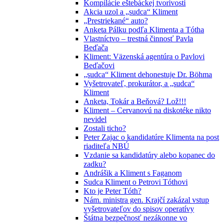
Kompilácie eštebáckej tvorivosti
Akcia uzol a „sudca“ Kliment
„Prestriekané“ auto?
Anketa Pálku podľa Klimenta a Tótha
Vlastníctvo – trestná činnosť Pavla
Beďača
Kliment: Väzenská agentúra o Pavlovi
Beďačovi
„sudca“ Kliment dehonestuje Dr. Böhma
Vyšetrovateľ, prokurátor, a „sudca“
Kliment
Anketa, Tokár a Beňová? Lož!!!
Kliment – Cervanovú na diskotéke nikto
nevidel
Zostali ticho?
Peter Zajac o kandidatúre Klimenta na post
riaditeľa NBÚ
Vzdanie sa kandidatúry alebo kopanec do
zadku?
Andrášik a Kliment s Faganom
Sudca Kliment o Petrovi Tóthovi
Kto je Peter Tóth?
Nám. ministra gen. Krajčí zakázal vstup
vyšetrovateľov do spisov operatívy
Štátna bezpečnosť nezákonne vo