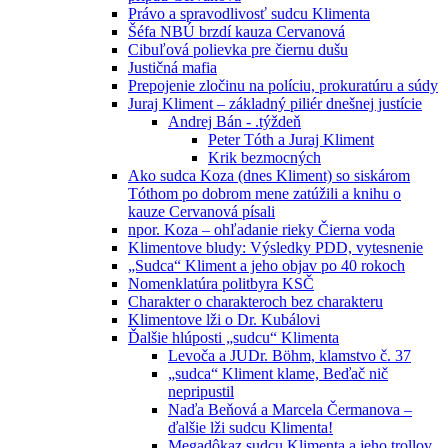
Právo a spravodlivosť sudcu Klimenta
Šéfa NBÚ brzdí kauza Cervanová
Cibuľová polievka pre čiernu dušu
Justičná mafia
Prepojenie zločinu na políciu, prokuratúru a súdy
Juraj Kliment – základný piliér dnešnej justície
Andrej Bán - .týždeň
Peter Tóth a Juraj Kliment
Krik bezmocných
Ako sudca Koza (dnes Kliment) so siskárom
Tóthom po dobrom mene zatúžili a knihu o
kauze Cervanová písali
npor. Koza – ohľadanie rieky Čierna voda
Klimentove bludy: Výsledky PDD, vytesnenie
„Sudca“ Kliment a jeho objav po 40 rokoch
Nomenklatúra politbyra KSČ
Charakter o charakteroch bez charakteru
Klimentove lži o Dr. Kubálovi
Ďalšie hlúposti „sudcu“ Klimenta
Levoča a JUDr. Böhm, klamstvo č. 37
„sudca“ Kliment klame, Beďač nič
nepripustil
Naďa Beňová a Marcela Čermanova –
ďalšie lži sudcu Klimenta!
Megadôkaz sudcu Klimenta a jeho trollov