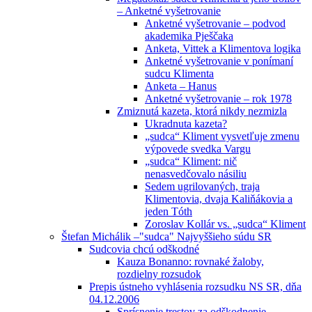
– Anketné vyšetrovanie
Anketné vyšetrovanie – podvod
akademika Pješčaka
Anketa, Vittek a Klimentova logika
Anketné vyšetrovanie v ponímaní
sudcu Klimenta
Anketa – Hanus
Anketné vyšetrovanie – rok 1978
Zmiznutá kazeta, ktorá nikdy nezmizla
Ukradnuta kazeta?
„sudca“ Kliment vysvetľuje zmenu
výpovede svedka Vargu
„sudca“ Kliment: nič
nenasvedčovalo násiliu
Sedem ugrilovaných, traja
Klimentovia, dvaja Kaliňákovia a
jeden Tóth
Zoroslav Kollár vs. „sudca“ Kliment
Štefan Michálik –"sudca" Najvyššieho súdu SR
Sudcovia chcú odškodné
Kauza Bonanno: rovnaké žaloby,
rozdielny rozsudok
Prepis ústneho vyhlásenia rozsudku NS SR, dňa
04.12.2006
Sprísnenie trestov za odškodnenie