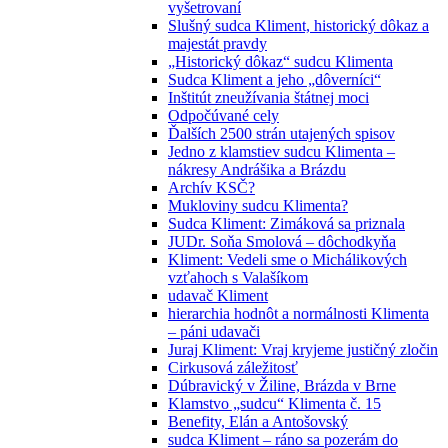
vyšetrovaní
Slušný sudca Kliment, historický dôkaz a
majestát pravdy
„Historický dôkaz“ sudcu Klimenta
Sudca Kliment a jeho „dôverníci“
Inštitút zneužívania štátnej moci
Odpočúvané cely
Ďalších 2500 strán utajených spisov
Jedno z klamstiev sudcu Klimenta –
nákresy Andrášika a Brázdu
Archív KSČ?
Mukloviny sudcu Klimenta?
Sudca Kliment: Zimáková sa priznala
JUDr. Soňa Smolová – dôchodkyňa
Kliment: Vedeli sme o Michálikových
vzťahoch s Valašíkom
udavač Kliment
hierarchia hodnôt a normálnosti Klimenta
– páni udavači
Juraj Kliment: Vraj kryjeme justičný zločin
Cirkusová záležitosť
Dúbravický v Žiline, Brázda v Brne
Klamstvo „sudcu“ Klimenta č. 15
Benefity, Elán a Antošovský
sudca Kliment – ráno sa pozerám do