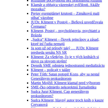
Rozumné pochybnosti bez prítomnosti rozumu
Klamár a obhajca väzenskej zvlčilosti. Akáže
mozaika?
Prejav exemplárnej krutosti – Zimákovú mali
stíhať väzobne
JUDr. Kliment v Postoji – Beňová usvedčovala
Čermana?
Kliment, Postoj – psychológovia, psychiatri a
Brázda
„Sudca“ Kliment – človek princípov a zásad,
ktoré iní ľudia nemajú
Ja som už od prírody taký … JUDr. Kliment
predseda senátu NS SR
Kliment: Za všetkým, čo je v tých knihách si
slovo za slovom stojím!
Denník SME odmieta jednostrannú medializáciu
Kliment – policajt v taláre
Peter Tóth: Satan potopil Kozu, aby sa nestal
Generálnym prokurátorom
Martin Mojžiš: Kliment klamal pred výborom
SME-čko odmietlo nekorektnú žurnalistiku
Sudca Juraj Kliment. Cap generálnym
prokurátorom?
Sudca Kliment, hlavný autor troch kníh o kauze
Cervanová