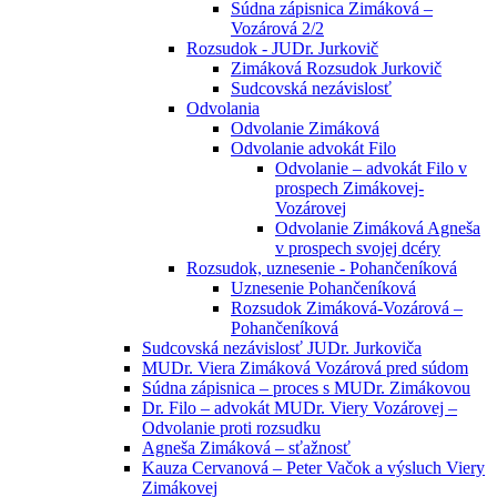
Súdna zápisnica Zimáková –
Vozárová 2/2
Rozsudok - JUDr. Jurkovič
Zimáková Rozsudok Jurkovič
Sudcovská nezávislosť
Odvolania
Odvolanie Zimáková
Odvolanie advokát Filo
Odvolanie – advokát Filo v
prospech Zimákovej-
Vozárovej
Odvolanie Zimáková Agneša
v prospech svojej dcéry
Rozsudok, uznesenie - Pohančeníková
Uznesenie Pohančeníková
Rozsudok Zimáková-Vozárová –
Pohančeníková
Sudcovská nezávislosť JUDr. Jurkoviča
MUDr. Viera Zimáková Vozárová pred súdom
Súdna zápisnica – proces s MUDr. Zimákovou
Dr. Filo – advokát MUDr. Viery Vozárovej –
Odvolanie proti rozsudku
Agneša Zimáková – sťažnosť
Kauza Cervanová – Peter Vačok a výsluch Viery
Zimákovej