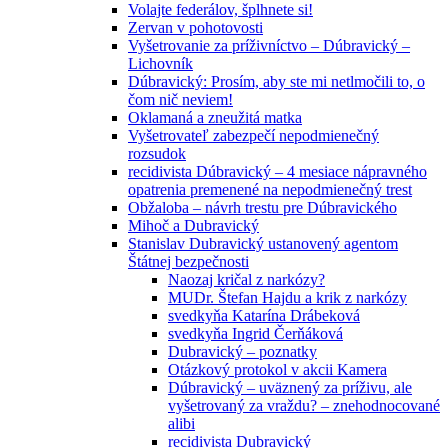
Volajte federálov, šplhnete si!
Zervan v pohotovosti
Vyšetrovanie za príživníctvo – Dúbravický –
Lichovník
Dúbravický: Prosím, aby ste mi netlmočili to, o
čom nič neviem!
Oklamaná a zneužitá matka
Vyšetrovateľ zabezpečí nepodmienečný
rozsudok
recidivista Dúbravický – 4 mesiace nápravného
opatrenia premenené na nepodmienečný trest
Obžaloba – návrh trestu pre Dúbravického
Mihoč a Dubravický
Stanislav Dubravický ustanovený agentom
Štátnej bezpečnosti
Naozaj kričal z narkózy?
MUDr. Štefan Hajdu a krik z narkózy
svedkyňa Katarína Drábeková
svedkyňa Ingrid Čerňáková
Dubravický – poznatky
Otázkový protokol v akcii Kamera
Dúbravický – uväznený za príživu, ale
vyšetrovaný za vraždu? – znehodnocované
alibi
recidivista Dubravický