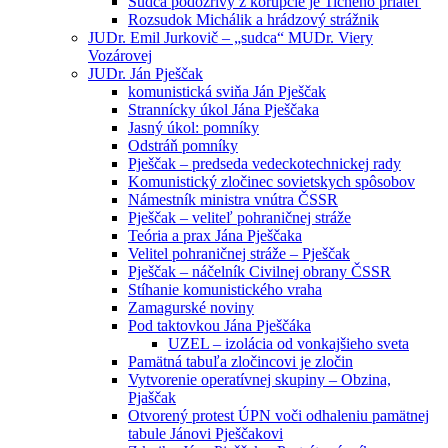
Sudca podozrivý z korupcie je Tichého priateľ
Rozsudok Michálik a hrádzový strážnik
JUDr. Emil Jurkovič – „sudca“ MUDr. Viery
Vozárovej
JUDr. Ján Pješčak
komunistická sviňa Ján Pješčak
Strannícky úkol Jána Pješčaka
Jasný úkol: pomníky
Odstráň pomníky
Pješčak – predseda vedeckotechnickej rady
Komunistický zločinec sovietskych spôsobov
Námestník ministra vnútra ČSSR
Pješčak – veliteľ pohraničnej stráže
Teória a prax Jána Pješčaka
Velitel pohraničnej stráže – Pješčak
Pješčak – náčelník Civilnej obrany ČSSR
Stíhanie komunistického vraha
Zamagurské noviny
Pod taktovkou Jána Pješčáka
UZEL – izolácia od vonkajšieho sveta
Pamätná tabuľa zločincovi je zločin
Vytvorenie operatívnej skupiny – Obzina,
Pjaščak
Otvorený protest ÚPN voči odhaleniu pamätnej
tabule Jánovi Pješčakovi