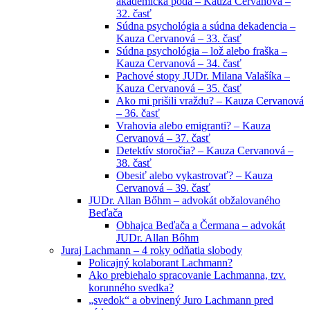
akademická pôda – Kauza Cervanová –
32. časť
Súdna psychológia a súdna dekadencia –
Kauza Cervanová – 33. časť
Súdna psychológia – lož alebo fraška –
Kauza Cervanová – 34. časť
Pachové stopy JUDr. Milana Valašíka –
Kauza Cervanová – 35. časť
Ako mi prišili vraždu? – Kauza Cervanová
– 36. časť
Vrahovia alebo emigranti? – Kauza
Cervanová – 37. časť
Detektív storočia? – Kauza Cervanová –
38. časť
Obesiť alebo vykastrovať? – Kauza
Cervanová – 39. časť
JUDr. Allan Bőhm – advokát obžalovaného
Beďača
Obhajca Beďača a Čermana – advokát
JUDr. Allan Bőhm
Juraj Lachmann – 4 roky odňatia slobody
Policajný kolaborant Lachmann?
Ako prebiehalo spracovanie Lachmanna, tzv.
korunného svedka?
„svedok“ a obvinený Juro Lachmann pred