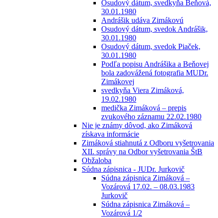
Osudový dátum, svedkyňa Beňová,
30.01.1980
Andrášik udáva Zimákovú
Osudový dátum, svedok Andrášik,
30.01.1980
Osudový dátum, svedok Piaček,
30.01.1980
Podľa popisu Andrášika a Beňovej
bola zadovážená fotografia MUDr.
Zimákovej
svedkyňa Viera Zimáková,
19.02.1980
medička Zimáková – prepis
zvukového záznamu 22.02.1980
Nie je známy dôvod, ako Zimáková
získava informácie
Zimáková stiahnutá z Odboru vyšetrovania
XII. správy na Odbor vyšetrovania ŠtB
Obžaloba
Súdna zápisnica - JUDr. Jurkovič
Súdna zápisnica Zimáková –
Vozárová 17.02. – 08.03.1983
Jurkovič
Súdna zápisnica Zimáková –
Vozárová 1/2