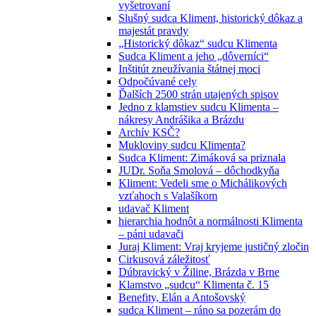
vyšetrovaní
Slušný sudca Kliment, historický dôkaz a
majestát pravdy
„Historický dôkaz“ sudcu Klimenta
Sudca Kliment a jeho „dôverníci“
Inštitút zneužívania štátnej moci
Odpočúvané cely
Ďalších 2500 strán utajených spisov
Jedno z klamstiev sudcu Klimenta –
nákresy Andrášika a Brázdu
Archív KSČ?
Mukloviny sudcu Klimenta?
Sudca Kliment: Zimáková sa priznala
JUDr. Soňa Smolová – dôchodkyňa
Kliment: Vedeli sme o Michálikových
vzťahoch s Valašíkom
udavač Kliment
hierarchia hodnôt a normálnosti Klimenta
– páni udavači
Juraj Kliment: Vraj kryjeme justičný zločin
Cirkusová záležitosť
Dúbravický v Žiline, Brázda v Brne
Klamstvo „sudcu“ Klimenta č. 15
Benefity, Elán a Antošovský
sudca Kliment – ráno sa pozerám do