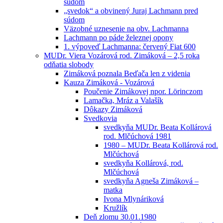
súdom
„svedok“ a obvinený Juraj Lachmann pred
súdom
Väzobné uznesenie na obv. Lachmanna
Lachmann po páde železnej opony
1. výpoveď Lachmanna: červený Fiat 600
MUDr. Viera Vozárová rod. Zimáková – 2,5 roka
odňatia slobody
Zimáková poznala Beďača len z videnia
Kauza Zimáková - Vozárová
Poučenie Zimákovej npor. Lörinczom
Lamačka, Mráz a Valašík
Dôkazy Zimáková
Svedkovia
svedkyňa MUDr. Beata Kollárová
rod. Mlčúchová 1981
1980 – MUDr. Beata Kollárová rod.
Mlčúchová
svedkyňa Kollárová, rod.
Mlčúchová
svedkyňa Agneša Zimáková –
matka
Ivona Mlynáriková
Kružlík
Deň zlomu 30.01.1980