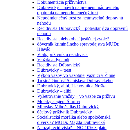
Dokumentácia príživníctva
Dubravický – návrh na premenu nápravného
opatrenia na nepodmienečný trest
Nepodmienečný trest za neúmyselnú dopravnú
nehodu
Recidivista Dubravický – potrestaný za dopravnú
nehodu
Recidivista, alebo obeť justičnej zvole?
dôverník kriminálneho spravodajstva MUDr.
Hlaváč
Vrah, príživník a recidivista
Vražda a dynamit
Recidivista Dúbravický
Dúbravický – trest
Výkon väzby vo väzobnej väznici v Žiline
Trestná činnosť Stanislava Dubravického
Dubravický, alibi, Lichovník a Noška
Dúbravický – alibi
Vyšetrovanie vraždy – vo väzbe za príživu
Motáky a agent Šturma
Miroslav Mihoč alias Dubravický
účelový príživník Dubravický
Socialistická morálka alebo spoločenská
diverzia? MUDr. Magda Dubravická
Naozaj recidivista? – NO 10% z platu