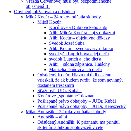
Vražda Cervanovej musí byť bezpodmienečne
objasnená !!!
Obvinení, obžalovaní a odsúdení
Miloš Kocúr – 24 rokov odňatia slobody
Miloš Kocúr
Kocúrove a Dubravického alibi
Alibi Miloša Kocúra – aj s dôkazmi
Alibi Kocúr – objektívne dôkazy
Svedok Jozef Šuba
Alibi Kocúr – svedkovia z pikniku
svedkyňa Luprichová a jej dieťa
svedok Luprich a jeho dieťa
Alibi – súdna zápisnica, Haláchy
Manželia Daňoví a ich dieťa
Odsúdený Kocúr: Hlavu mi tĺkli o stenu,
vrieskali, že ak budem tvrdiť, že som nevinný,
dostanem trest smrti
Sťažnosť JUDr. Kubála
Kocúrove „spontánne“ doznania
Pošliapané právo obhajoby – JUDr. Kubál
Pošliapané právo obhajoby – JUDr. Bereszecký
Milan Andrášik – 22 rokov odňatia slobody
Andrášik – alibi
Odsúdený Andrášik: K priznaniu ma prinútil
škrtením a bitkou spoluväzeň v cele