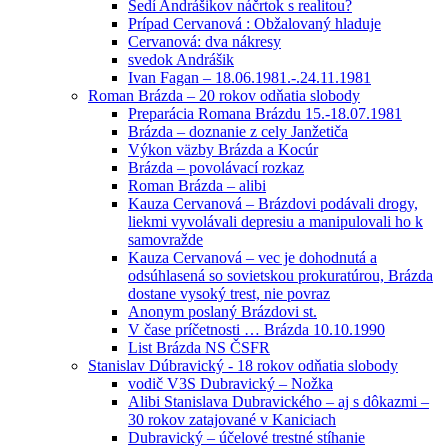
Sedí Andrášikov náčrtok s realitou?
Prípad Cervanová : Obžalovaný hladuje
Cervanová: dva nákresy
svedok Andrášik
Ivan Fagan – 18.06.1981.-.24.11.1981
Roman Brázda – 20 rokov odňatia slobody
Preparácia Romana Brázdu 15.-18.07.1981
Brázda – doznanie z cely Janžetiča
Výkon väzby Brázda a Kocúr
Brázda – povolávací rozkaz
Roman Brázda – alibi
Kauza Cervanová – Brázdovi podávali drogy,
liekmi vyvolávali depresiu a manipulovali ho k
samovražde
Kauza Cervanová – vec je dohodnutá a
odsúhlasená so sovietskou prokuratúrou, Brázda
dostane vysoký trest, nie povraz
Anonym poslaný Brázdovi st.
V čase príčetnosti … Brázda 10.10.1990
List Brázda NS ČSFR
Stanislav Dúbravický - 18 rokov odňatia slobody
vodič V3S Dubravický – Nožka
Alibi Stanislava Dubravického – aj s dôkazmi –
30 rokov zatajované v Kaniciach
Dubravický – účelové trestné stíhanie