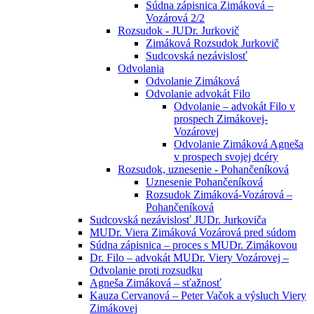
Súdna zápisnica Zimáková –
Vozárová 2/2
Rozsudok - JUDr. Jurkovič
Zimáková Rozsudok Jurkovič
Sudcovská nezávislosť
Odvolania
Odvolanie Zimáková
Odvolanie advokát Filo
Odvolanie – advokát Filo v
prospech Zimákovej-
Vozárovej
Odvolanie Zimáková Agneša
v prospech svojej dcéry
Rozsudok, uznesenie - Pohančeníková
Uznesenie Pohančeníková
Rozsudok Zimáková-Vozárová –
Pohančeníková
Sudcovská nezávislosť JUDr. Jurkoviča
MUDr. Viera Zimáková Vozárová pred súdom
Súdna zápisnica – proces s MUDr. Zimákovou
Dr. Filo – advokát MUDr. Viery Vozárovej –
Odvolanie proti rozsudku
Agneša Zimáková – sťažnosť
Kauza Cervanová – Peter Vačok a výsluch Viery
Zimákovej