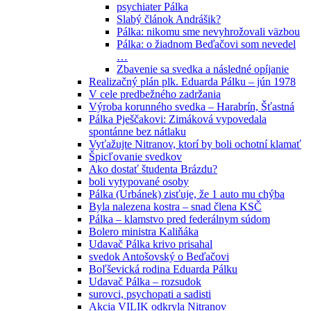
psychiater Pálka
Slabý článok Andrášik?
Pálka: nikomu sme nevyhrožovali väzbou
Pálka: o žiadnom Beďačovi som nevedel
…
Zbavenie sa svedka a následné opíjanie
Realizačný plán plk. Eduarda Pálku – jún 1978
V cele predbežného zadržania
Výroba korunného svedka – Harabrín, Šťastná
Pálka Pješčakovi: Zimáková vypovedala
spontánne bez nátlaku
Vyťažujte Nitranov, ktorí by boli ochotní klamať
Špicľovanie svedkov
Ako dostať študenta Brázdu?
boli vytypované osoby
Pálka (Urbánek) zisťuje, že 1 auto mu chýba
Byla nalezena kostra – snad člena KSČ
Pálka – klamstvo pred federálnym súdom
Bolero ministra Kaliňáka
Udavač Pálka krivo prisahal
svedok Antošovský o Beďačovi
Boľševická rodina Eduarda Pálku
Udavač Pálka – rozsudok
surovci, psychopati a sadisti
Akcia VILIK odkryla Nitranov