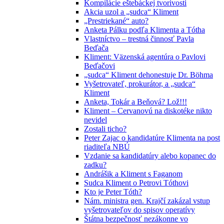
Kompilácie eštebáckej tvorivosti
Akcia uzol a „sudca“ Kliment
„Prestriekané“ auto?
Anketa Pálku podľa Klimenta a Tótha
Vlastníctvo – trestná činnosť Pavla
Beďača
Kliment: Väzenská agentúra o Pavlovi
Beďačovi
„sudca“ Kliment dehonestuje Dr. Böhma
Vyšetrovateľ, prokurátor, a „sudca“
Kliment
Anketa, Tokár a Beňová? Lož!!!
Kliment – Cervanovú na diskotéke nikto
nevidel
Zostali ticho?
Peter Zajac o kandidatúre Klimenta na post
riaditeľa NBÚ
Vzdanie sa kandidatúry alebo kopanec do
zadku?
Andrášik a Kliment s Faganom
Sudca Kliment o Petrovi Tóthovi
Kto je Peter Tóth?
Nám. ministra gen. Krajčí zakázal vstup
vyšetrovateľov do spisov operatívy
Štátna bezpečnosť nezákonne vo