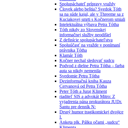
Spolupáchateľ prípravy vraždy
Človek alebo beštia? Svedok Tóth
sa na súde kajal, ale v Threeme sa z
Kuciakovej smrti s Kočnerom smiali
Intelektuálna výbava Petra Tótha
Tóth nikdy zo Slovenskej
informačnej služby neodišiel
Z definície spolupáchateľstva
Spoluúčasť na vražde v ponímaní
právnika Tótha
Klamár Tóth
Kočner nechal sledovať sudcu
Podvod z dielne Petra Tótha – farba
auta sa nikdy nemenila
Svedomie Petra Tótha
Dezinformačná kniha Kauza
Cervanová od Petra Tótha
Peter Tóth a Juraj Kliment
riaditeľ SIS a advokát Mitro: Z
vyjadrenia pána prokurátora JUDr.
Šantu pre denník N:
Drsný humor tragikomickej dvojice
I.
Anketa plk. Pálku očami „sudcu“
Klimenta