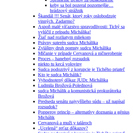
keby sa bol pozeral pozornejšie…
hrádzový strážnik
Škandál !!! Senát, ktorý roky oslobodzuje
vinných. Zadarmo?
Aspoň malé víťazstvo spravodlivosti: Tichý sa
vylúčil z prípadu Michálika!
Žiaľ nad rozliatym mliekom
Právny suterén sudcu Michálika
Zvláštny druh pomsty sudcu Michálika
Mlčanie v prípade Cervanová a ničnerobenie
Proces – hanebný rozsudok
niekto tu kecá voloviny
Sudca podozrivý z korupcie je Tichého priateľ
Kto je sudca Michálik?
Vyhodnotený dôkaz JUDr. Michálika
Ludmila Brožová-Polednová
sudca Michálik a komunistická prokurátorka
Brožová
Predseda senátu najvyššieho súdu – už napísal
rozsudok?
Popperov princíp – alternatívy doznania a génius
Michálik
Cervanová a muži v talároch
„Ucelená“ reťaz dôkazov?