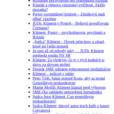
Rozumné pochybnosti bez prítomnosti rozumu
Klamár a obhajca väzenskej zvlčilosti. Akáže
mozaika?
Prejav exemplárnej krutosti – Zimákovú mali
stíhať väzobne
JUDr. Kliment v Postoji – Beňová usvedčovala
Čermana?
Kliment, Postoj – psychológovia, psychiatri a
Brázda
„Sudca“ Kliment – človek princípov a zásad,
ktoré iní ľudia nemajú
Ja som už od prírody taký … JUDr. Kliment
predseda senátu NS SR
Kliment: Za všetkým, čo je v tých knihách si
slovo za slovom stojím!
Denník SME odmieta jednostrannú medializáciu
Kliment – policajt v taláre
Peter Tóth: Satan potopil Kozu, aby sa nestal
Generálnym prokurátorom
Martin Mojžiš: Kliment klamal pred výborom
SME-čko odmietlo nekorektnú žurnalistiku
Sudca Juraj Kliment. Cap generálnym
prokurátorom?
Sudca Kliment, hlavný autor troch kníh o kauze
Cervanová