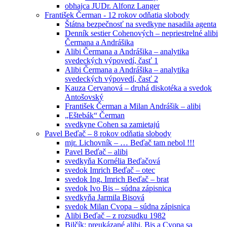
obhajca JUDr. Alfonz Langer
František Čerman - 12 rokov odňatia slobody
Štátna bezpečnosť na svedkyne nasadila agenta
Denník sestier Cohenových – nepriestrelné alibi
Čermana a Andrášika
Alibi Čermana a Andrášika – analytika
svedeckých výpovedí, časť 1
Alibi Čermana a Andrášika – analytika
svedeckých výpovedí, časť 2
Kauza Cervanová – druhá diskotéka a svedok
Antošovský
František Čerman a Milan Andrášik – alibi
„Eštebák“ Čerman
svedkyne Cohen sa zamietajú
Pavel Beďač – 8 rokov odňatia slobody
mjr. Lichovník – … Beďač tam nebol !!!
Pavel Beďač – alibi
svedkyňa Kornélia Beďačová
svedok Imrich Beďač – otec
svedok Ing. Imrich Beďač – brat
svedok Ivo Bis – súdna zápisnica
svedkyňa Jarmila Bisová
svedok Milan Cvopa – súdna zápisnica
Alibi Beďač – z rozsudku 1982
Bilčík: preukázané alibi, Bis a Cvopa sa