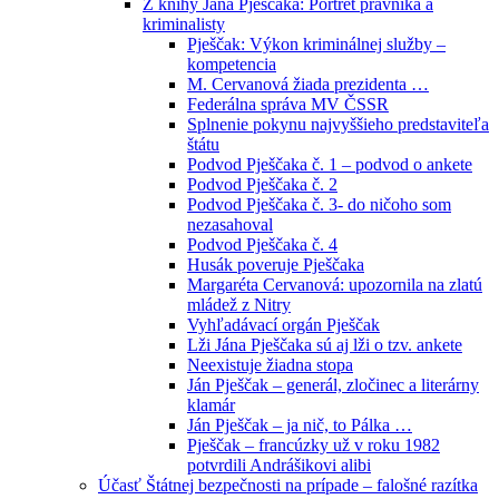
Z knihy Jána Pješčaka: Portrét právníka a
kriminalisty
Pješčak: Výkon kriminálnej služby –
kompetencia
M. Cervanová žiada prezidenta …
Federálna správa MV ČSSR
Splnenie pokynu najvyššieho predstaviteľa
štátu
Podvod Pješčaka č. 1 – podvod o ankete
Podvod Pješčaka č. 2
Podvod Pješčaka č. 3- do ničoho som
nezasahoval
Podvod Pješčaka č. 4
Husák poveruje Pješčaka
Margaréta Cervanová: upozornila na zlatú
mládež z Nitry
Vyhľadávací orgán Pješčak
Lži Jána Pješčaka sú aj lži o tzv. ankete
Neexistuje žiadna stopa
Ján Pješčak – generál, zločinec a literárny
klamár
Ján Pješčak – ja nič, to Pálka …
Pješčak – francúzky už v roku 1982
potvrdili Andrášikovi alibi
Účasť Štátnej bezpečnosti na prípade – falošné razítka