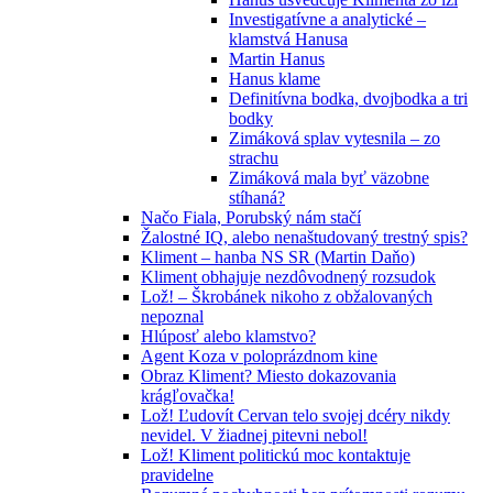
Investigatívne a analytické –
klamstvá Hanusa
Martin Hanus
Hanus klame
Definitívna bodka, dvojbodka a tri
bodky
Zimáková splav vytesnila – zo
strachu
Zimáková mala byť väzobne
stíhaná?
Načo Fiala, Porubský nám stačí
Žalostné IQ, alebo nenaštudovaný trestný spis?
Kliment – hanba NS SR (Martin Daňo)
Kliment obhajuje nezdôvodnený rozsudok
Lož! – Škrobánek nikoho z obžalovaných
nepoznal
Hlúposť alebo klamstvo?
Agent Koza v poloprázdnom kine
Obraz Kliment? Miesto dokazovania
krágľovačka!
Lož! Ľudovít Cervan telo svojej dcéry nikdy
nevidel. V žiadnej pitevni nebol!
Lož! Kliment politickú moc kontaktuje
pravidelne