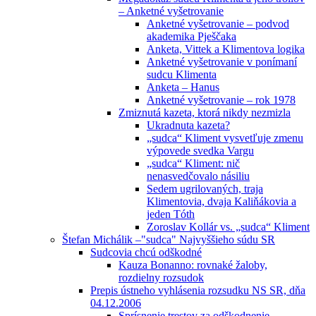
– Anketné vyšetrovanie
Anketné vyšetrovanie – podvod
akademika Pješčaka
Anketa, Vittek a Klimentova logika
Anketné vyšetrovanie v ponímaní
sudcu Klimenta
Anketa – Hanus
Anketné vyšetrovanie – rok 1978
Zmiznutá kazeta, ktorá nikdy nezmizla
Ukradnuta kazeta?
„sudca“ Kliment vysvetľuje zmenu
výpovede svedka Vargu
„sudca“ Kliment: nič
nenasvedčovalo násiliu
Sedem ugrilovaných, traja
Klimentovia, dvaja Kaliňákovia a
jeden Tóth
Zoroslav Kollár vs. „sudca“ Kliment
Štefan Michálik –"sudca" Najvyššieho súdu SR
Sudcovia chcú odškodné
Kauza Bonanno: rovnaké žaloby,
rozdielny rozsudok
Prepis ústneho vyhlásenia rozsudku NS SR, dňa
04.12.2006
Sprísnenie trestov za odškodnenie