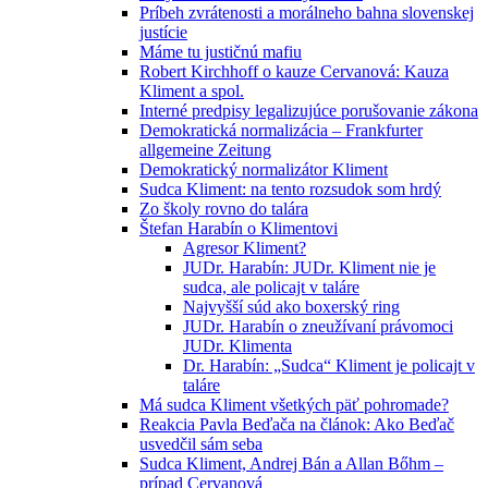
Príbeh zvrátenosti a morálneho bahna slovenskej
justície
Máme tu justičnú mafiu
Robert Kirchhoff o kauze Cervanová: Kauza
Kliment a spol.
Interné predpisy legalizujúce porušovanie zákona
Demokratická normalizácia – Frankfurter
allgemeine Zeitung
Demokratický normalizátor Kliment
Sudca Kliment: na tento rozsudok som hrdý
Zo školy rovno do talára
Štefan Harabín o Klimentovi
Agresor Kliment?
JUDr. Harabín: JUDr. Kliment nie je
sudca, ale policajt v taláre
Najvyšší súd ako boxerský ring
JUDr. Harabín o zneužívaní právomoci
JUDr. Klimenta
Dr. Harabín: „Sudca“ Kliment je policajt v
taláre
Má sudca Kliment všetkých päť pohromade?
Reakcia Pavla Beďača na článok: Ako Beďač
usvedčil sám seba
Sudca Kliment, Andrej Bán a Allan Bőhm –
prípad Cervanová