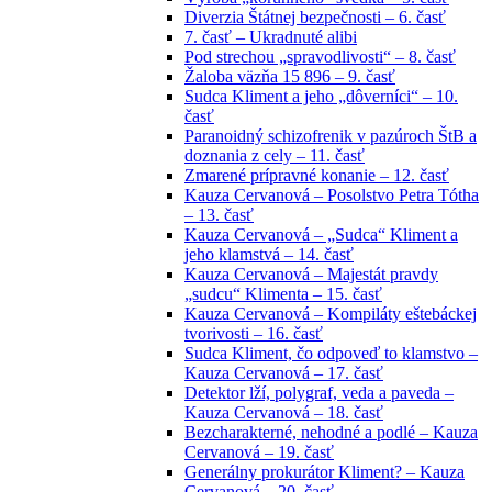
Diverzia Štátnej bezpečnosti – 6. časť
7. časť – Ukradnuté alibi
Pod strechou „spravodlivosti“ – 8. časť
Žaloba väzňa 15 896 – 9. časť
Sudca Kliment a jeho „dôverníci“ – 10.
časť
Paranoidný schizofrenik v pazúroch ŠtB a
doznania z cely – 11. časť
Zmarené prípravné konanie – 12. časť
Kauza Cervanová – Posolstvo Petra Tótha
– 13. časť
Kauza Cervanová – „Sudca“ Kliment a
jeho klamstvá – 14. časť
Kauza Cervanová – Majestát pravdy
„sudcu“ Klimenta – 15. časť
Kauza Cervanová – Kompiláty eštebáckej
tvorivosti – 16. časť
Sudca Kliment, čo odpoveď to klamstvo –
Kauza Cervanová – 17. časť
Detektor lží, polygraf, veda a paveda –
Kauza Cervanová – 18. časť
Bezcharakterné, nehodné a podlé – Kauza
Cervanová – 19. časť
Generálny prokurátor Kliment? – Kauza
Cervanová – 20. časť