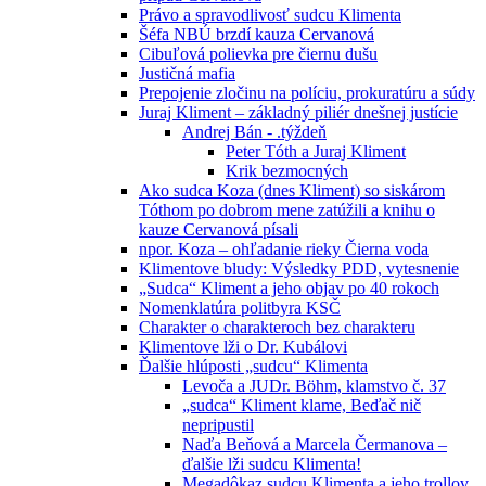
Právo a spravodlivosť sudcu Klimenta
Šéfa NBÚ brzdí kauza Cervanová
Cibuľová polievka pre čiernu dušu
Justičná mafia
Prepojenie zločinu na políciu, prokuratúru a súdy
Juraj Kliment – základný piliér dnešnej justície
Andrej Bán - .týždeň
Peter Tóth a Juraj Kliment
Krik bezmocných
Ako sudca Koza (dnes Kliment) so siskárom
Tóthom po dobrom mene zatúžili a knihu o
kauze Cervanová písali
npor. Koza – ohľadanie rieky Čierna voda
Klimentove bludy: Výsledky PDD, vytesnenie
„Sudca“ Kliment a jeho objav po 40 rokoch
Nomenklatúra politbyra KSČ
Charakter o charakteroch bez charakteru
Klimentove lži o Dr. Kubálovi
Ďalšie hlúposti „sudcu“ Klimenta
Levoča a JUDr. Böhm, klamstvo č. 37
„sudca“ Kliment klame, Beďač nič
nepripustil
Naďa Beňová a Marcela Čermanova –
ďalšie lži sudcu Klimenta!
Megadôkaz sudcu Klimenta a jeho trollov