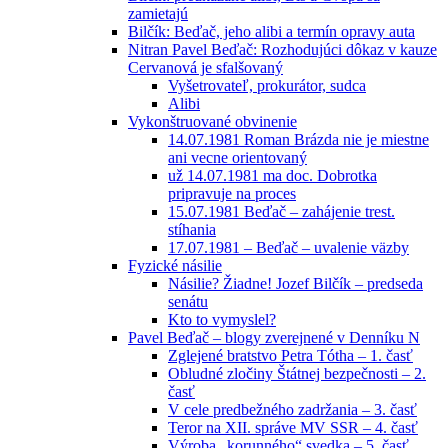
zamietajú
Bilčík: Beďač, jeho alibi a termín opravy auta
Nitran Pavel Beďač: Rozhodujúci dôkaz v kauze
Cervanová je sfalšovaný
Vyšetrovateľ, prokurátor, sudca
Alibi
Vykonštruované obvinenie
14.07.1981 Roman Brázda nie je miestne
ani vecne orientovaný
už 14.07.1981 ma doc. Dobrotka
pripravuje na proces
15.07.1981 Beďač – zahájenie trest.
stíhania
17.07.1981 – Beďač – uvalenie väzby
Fyzické násilie
Násilie? Žiadne! Jozef Bilčík – predseda
senátu
Kto to vymyslel?
Pavel Beďač – blogy zverejnené v Denníku N
Zglejené bratstvo Petra Tótha – 1. časť
Obludné zločiny Štátnej bezpečnosti – 2.
časť
V cele predbežného zadržania – 3. časť
Teror na XII. správe MV SSR – 4. časť
Výroba „korunného“ svedka – 5. časť