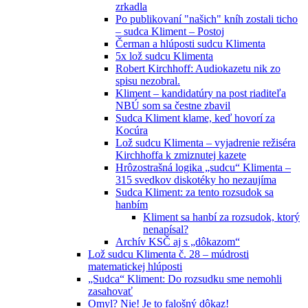
zrkadla
Po publikovaní "našich" kníh zostali ticho
– sudca Kliment – Postoj
Čerman a hlúposti sudcu Klimenta
5x lož sudcu Klimenta
Robert Kirchhoff: Audiokazetu nik zo
spisu nezobral.
Kliment – kandidatúry na post riaditeľa
NBÚ som sa čestne zbavil
Sudca Kliment klame, keď hovorí za
Kocúra
Lož sudcu Klimenta – vyjadrenie režiséra
Kirchhoffa k zmiznutej kazete
Hrôzostrašná logika „sudcu“ Klimenta –
315 svedkov diskotéky ho nezaujíma
Sudca Kliment: za tento rozsudok sa
hanbím
Kliment sa hanbí za rozsudok, ktorý
nenapísal?
Archív KSČ aj s „dôkazom“
Lož sudcu Klimenta č. 28 – múdrosti
matematickej hlúposti
„Sudca“ Kliment: Do rozsudku sme nemohli
zasahovať
Omyl? Nie! Je to falošný dôkaz!