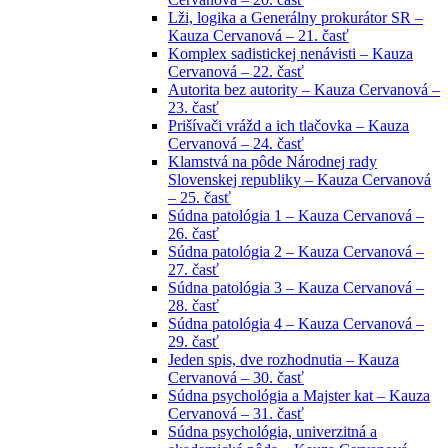
Lži, logika a Generálny prokurátor SR –
Kauza Cervanová – 21. časť
Komplex sadistickej nenávisti – Kauza
Cervanová – 22. časť
Autorita bez autority – Kauza Cervanová –
23. časť
Prišívači vrážd a ich tlačovka – Kauza
Cervanová – 24. časť
Klamstvá na pôde Národnej rady
Slovenskej republiky – Kauza Cervanová
– 25. časť
Súdna patológia 1 – Kauza Cervanová –
26. časť
Súdna patológia 2 – Kauza Cervanová –
27. časť
Súdna patológia 3 – Kauza Cervanová –
28. časť
Súdna patológia 4 – Kauza Cervanová –
29. časť
Jeden spis, dve rozhodnutia – Kauza
Cervanová – 30. časť
Súdna psychológia a Majster kat – Kauza
Cervanová – 31. časť
Súdna psychológia, univerzitná a