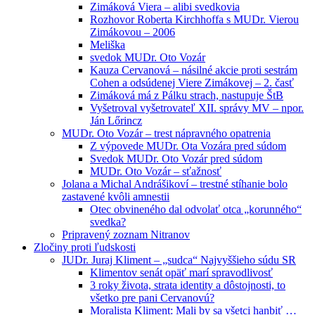
Zimáková Viera – alibi svedkovia
Rozhovor Roberta Kirchhoffa s MUDr. Vierou
Zimákovou – 2006
Meliška
svedok MUDr. Oto Vozár
Kauza Cervanová – násilné akcie proti sestrám
Cohen a odsúdenej Viere Zimákovej – 2. časť
Zimáková má z Pálku strach, nastupuje ŠtB
Vyšetroval vyšetrovateľ XII. správy MV – npor.
Ján Lőrincz
MUDr. Oto Vozár – trest nápravného opatrenia
Z výpovede MUDr. Ota Vozára pred súdom
Svedok MUDr. Oto Vozár pred súdom
MUDr. Oto Vozár – sťažnosť
Jolana a Michal Andrášikoví – trestné stíhanie bolo
zastavené kvôli amnestii
Otec obvineného dal odvolať otca „korunného“
svedka?
Pripravený zoznam Nitranov
Zločiny proti ľudskosti
JUDr. Juraj Kliment – „sudca“ Najvyššieho súdu SR
Klimentov senát opäť marí spravodlivosť
3 roky života, strata identity a dôstojnosti, to
všetko pre pani Cervanovú?
Moralista Kliment: Mali by sa všetci hanbiť …