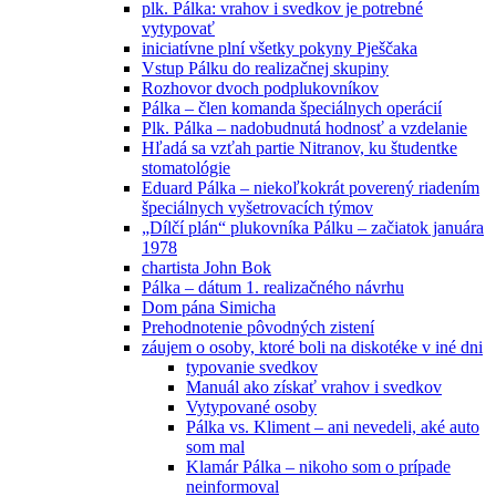
plk. Pálka: vrahov i svedkov je potrebné
vytypovať
iniciatívne plní všetky pokyny Pješčaka
Vstup Pálku do realizačnej skupiny
Rozhovor dvoch podplukovníkov
Pálka – člen komanda špeciálnych operácií
Plk. Pálka – nadobudnutá hodnosť a vzdelanie
Hľadá sa vzťah partie Nitranov, ku študentke
stomatológie
Eduard Pálka – niekoľkokrát poverený riadením
špeciálnych vyšetrovacích týmov
„Dílčí plán“ plukovníka Pálku – začiatok januára
1978
chartista John Bok
Pálka – dátum 1. realizačného návrhu
Dom pána Simicha
Prehodnotenie pôvodných zistení
záujem o osoby, ktoré boli na diskotéke v iné dni
typovanie svedkov
Manuál ako získať vrahov i svedkov
Vytypované osoby
Pálka vs. Kliment – ani nevedeli, aké auto
som mal
Klamár Pálka – nikoho som o prípade
neinformoval