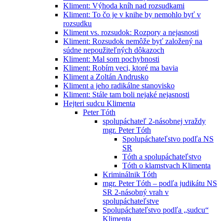
Kliment: Výhoda kníh nad rozsudkami
Kliment: To čo je v knihe by nemohlo byť v
rozsudku
Kliment vs. rozsudok: Rozpory a nejasnosti
Kliment: Rozsudok nemôže byť založený na
súdne nepoužiteľných dôkazoch
Kliment: Mal som pochybnosti
Kliment: Robím veci, ktoré ma bavia
Kliment a Zoltán Andrusko
Kliment a jeho radikálne stanovisko
Kliment: Stále tam boli nejaké nejasnosti
Hejteri sudcu Klimenta
Peter Tóth
spolupáchateľ 2-násobnej vraždy
mgr. Peter Tóth
Spolupáchateľstvo podľa NS
SR
Tóth a spolupáchateľstvo
Tóth o klamstvach Klimenta
Kriminálnik Tóth
mgr. Peter Tóth – podľa judikátu NS
SR 2-násobný vrah v
spolupáchateľstve
Spolupáchateľstvo podľa „sudcu“
Klimenta