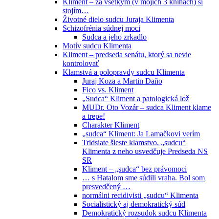
Kliment – za všetkým (v mojich 3 knihách) si
stojím…
Životné dielo sudcu Juraja Klimenta
Schizofrénia súdnej moci
Sudca a jeho zrkadlo
Motív sudcu Klimenta
Kliment – predseda senátu, ktorý sa nevie
kontrolovať
Klamstvá a polopravdy sudcu Klimenta
Juraj Koza a Martin Daňo
Fico vs. Kliment
„Sudca“ Kliment a patologická lož
MUDr. Oto Vozár – sudca Kliment klame
a trepe!
Charakter Kliment
„sudca“ Kliment: Ja Lamačkovi verím
Tridsiate šieste klamstvo, „sudcu“
Klimenta z neho usvedčuje Predseda NS
SR
Kliment – „sudca“ bez právomoci
… s Hatalom sme súdili vraha. Bol som
presvedčený …
normálni recidivisti „sudcu“ Klimenta
Socialistický aj demokratický súd
Demokratický rozsudok sudcu Klimenta