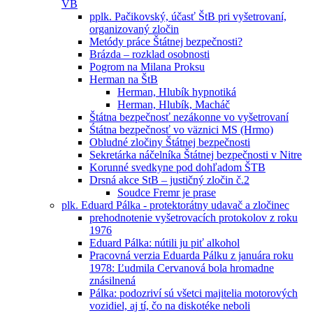
VB
pplk. Pačikovský, účasť ŠtB pri vyšetrovaní,
organizovaný zločin
Metódy práce Štátnej bezpečnosti?
Brázda – rozklad osobnosti
Pogrom na Milana Proksu
Herman na ŠtB
Herman, Hlubík hypnotiká
Herman, Hlubík, Macháč
Štátna bezpečnosť nezákonne vo vyšetrovaní
Śtátna bezpečnosť vo väznici MS (Hrmo)
Obludné zločiny Štátnej bezpečnosti
Sekretárka náčelníka Štátnej bezpečnosti v Nitre
Korunné svedkyne pod dohľadom ŠTB
Drsná akce StB – justičný zločin č.2
Soudce Fremr je prase
plk. Eduard Pálka - protektorátny udavač a zločinec
prehodnotenie vyšetrovacích protokolov z roku
1976
Eduard Pálka: nútili ju piť alkohol
Pracovná verzia Eduarda Pálku z januára roku
1978: Ľudmila Cervanová bola hromadne
znásilnená
Pálka: podozriví sú všetci majitelia motorových
vozidiel, aj tí, čo na diskotéke neboli