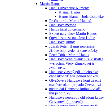
Martin Hanus
Hanus usvedčuje Klimenta
Klamár Hanus
Hanus klame – bola diskotéke
Prečo to robí Martin Hanus?
Hanusova metóda
Hanus trafil do čierneho
Expert na vrahov Martin Hanus
Opýtali sme sa na názor ľudí z
Hanusovej knihy
Juščák Peter: Hanus neprináša
žiadne odpovede na staré otázky
Peter Tóth a Martin Hanus
Hanusove ventilovanie v súvislosti s
výsluchmi Viery Zimákovej je
zvrátené …
Hanusov vlastný gól – alebo ako
chce ukončiť hru jednou bodkou.
Glvačove a Hanusove konšpiračné
manévre okolo prípadu Cervanová
niekto dal Hanusovi knihu – vtlačil
mu ju do ruky
Hanusove nepravdy ohľadom kauzy
Cervanová (upravené)
Hanus usvedčuje Klimenta zo lži