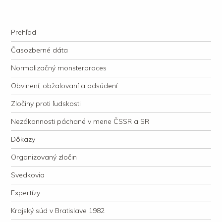
kauzacervanova.sk
Najdlhšie trvajúci, dodnes nevyjasnený súdny proces v dejnách slovenskej
Navigation
justície
Skip to content
Prehľad
Časozberné dáta
Normalizačný monsterproces
Obvinení, obžalovaní a odsúdení
Zločiny proti ľudskosti
Nezákonnosti páchané v mene ČSSR a SR
Dôkazy
Organizovaný zločin
Svedkovia
Expertízy
Krajský súd v Bratislave 1982