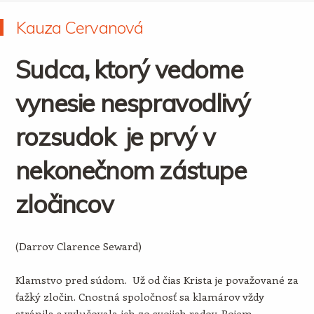
Kauza Cervanová
Sudca, ktorý vedome
vynesie nespravodlivý
rozsudok je prvý v
nekonečnom zástupe
zločincov
(Darrov Clarence Seward)
Klamstvo pred súdom. Už od čias Krista je považované za
ťažký zločin. Cnostná spoločnosť sa klamárov vždy
stránila a vylučovala ich zo svojich radov. Pojem