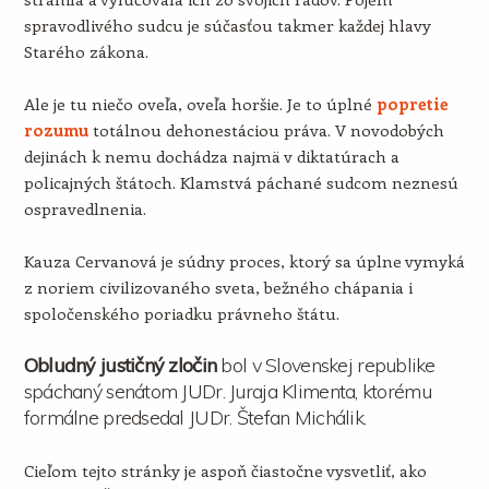
spravodlivého sudcu je súčasťou takmer každej hlavy
Starého zákona.
Ale je tu niečo oveľa, oveľa horšie. Je to úplné
popretie
rozumu
totálnou dehonestáciou práva. V novodobých
dejinách k nemu dochádza najmä v diktatúrach a
policajných štátoch. Klamstvá páchané sudcom neznesú
ospravedlnenia.
Kauza Cervanová je súdny proces, ktorý sa úplne vymyká
z noriem civilizovaného sveta, bežného chápania i
spoločenského poriadku právneho štátu.
Obludný justičný zločin
bol v Slovenskej republike
spáchaný senátom JUDr. Juraja Klimenta, ktorému
formálne predsedal JUDr. Štefan Michálik.
Cieľom tejto stránky je aspoň čiastočne vysvetliť, ako