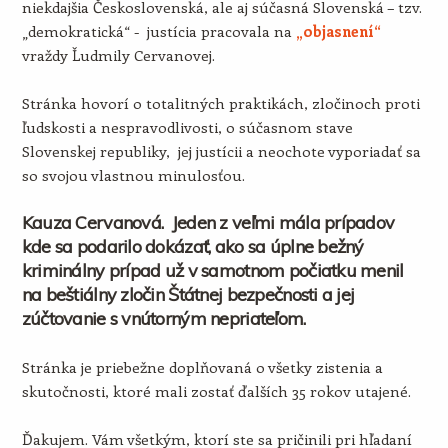
niekdajšia Československá, ale aj súčasná Slovenská – tzv.
„demokratická“ - justícia pracovala na
„objasnení“
vraždy Ľudmily Cervanovej.
Stránka hovorí o totalitných praktikách, zločinoch proti
ľudskosti a nespravodlivosti, o súčasnom stave
Slovenskej republiky, jej justícii a neochote vyporiadať sa
so svojou vlastnou minulosťou.
Kauza Cervanová. Jeden z veľmi mála prípadov
kde sa podarilo dokázať, ako sa úplne bežný
kriminálny prípad už v samotnom počiatku menil
na beštiálny zločin Štátnej bezpečnosti a jej
zúčtovanie s vnútorným nepriateľom.
Stránka je priebežne doplňovaná o všetky zistenia a
skutočnosti, ktoré mali zostať ďalších 35 rokov utajené.
Ďakujem. Vám všetkým, ktorí ste sa pričinili pri hľadaní