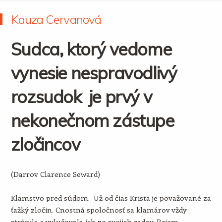
Kauza Cervanová
Sudca, ktorý vedome
vynesie nespravodlivý
rozsudok je prvý v
nekonečnom zástupe
zločincov
(Darrov Clarence Seward)
Klamstvo pred súdom. Už od čias Krista je považované za
ťažký zločin. Cnostná spoločnosť sa klamárov vždy
stránila a vylučovala ich zo svojich radov. Pojem