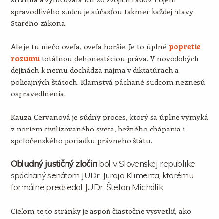
spravodlivého sudcu je súčasťou takmer každej hlavy
Starého zákona.
Ale je tu niečo oveľa, oveľa horšie. Je to úplné
popretie
rozumu
totálnou dehonestáciou práva. V novodobých
dejinách k nemu dochádza najmä v diktatúrach a
policajných štátoch. Klamstvá páchané sudcom neznesú
ospravedlnenia.
Kauza Cervanová je súdny proces, ktorý sa úplne vymyká
z noriem civilizovaného sveta, bežného chápania i
spoločenského poriadku právneho štátu.
Obludný justičný zločin
bol v Slovenskej republike
spáchaný senátom JUDr. Juraja Klimenta, ktorému
formálne predsedal JUDr. Štefan Michálik.
Cieľom tejto stránky je aspoň čiastočne vysvetliť, ako