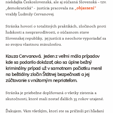
niekdajšia Československá, ale aj súčasná Slovenská – tzv.
„demokratická“ - justícia pracovala na
„objasnení“
vraždy Ľudmily Cervanovej.
Stránka hovorí o totalitných praktikách, zločinoch proti
ľudskosti a nespravodlivosti, o súčasnom stave
Slovenskej republiky, jej justícii a neochote vyporiadať sa
so svojou vlastnou minulosťou.
Kauza Cervanová. Jeden z veľmi mála prípadov
kde sa podarilo dokázať, ako sa úplne bežný
kriminálny prípad už v samotnom počiatku menil
na beštiálny zločin Štátnej bezpečnosti a jej
zúčtovanie s vnútorným nepriateľom.
Stránka je priebežne doplňovaná o všetky zistenia a
skutočnosti, ktoré mali zostať ďalších 35 rokov utajené.
Ďakujem. Vám všetkým, ktorí ste sa pričinili pri hľadaní