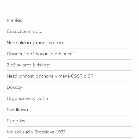
kauzacervanova.sk
Najdlhšie trvajúci, dodnes nevyjasnený súdny proces v dejnách slovenskej
Navigation
justície
Skip to content
Prehľad
Časozberné dáta
Normalizačný monsterproces
Obvinení, obžalovaní a odsúdení
Zločiny proti ľudskosti
Nezákonnosti páchané v mene ČSSR a SR
Dôkazy
Organizovaný zločin
Svedkovia
Expertízy
Krajský súd v Bratislave 1982