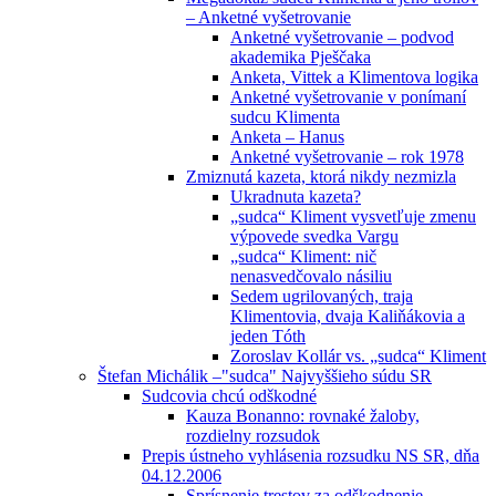
– Anketné vyšetrovanie
Anketné vyšetrovanie – podvod
akademika Pješčaka
Anketa, Vittek a Klimentova logika
Anketné vyšetrovanie v ponímaní
sudcu Klimenta
Anketa – Hanus
Anketné vyšetrovanie – rok 1978
Zmiznutá kazeta, ktorá nikdy nezmizla
Ukradnuta kazeta?
„sudca“ Kliment vysvetľuje zmenu
výpovede svedka Vargu
„sudca“ Kliment: nič
nenasvedčovalo násiliu
Sedem ugrilovaných, traja
Klimentovia, dvaja Kaliňákovia a
jeden Tóth
Zoroslav Kollár vs. „sudca“ Kliment
Štefan Michálik –"sudca" Najvyššieho súdu SR
Sudcovia chcú odškodné
Kauza Bonanno: rovnaké žaloby,
rozdielny rozsudok
Prepis ústneho vyhlásenia rozsudku NS SR, dňa
04.12.2006
Sprísnenie trestov za odškodnenie