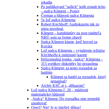
zrkadla
Po publikovaní "našich" kníh zostali ticho
– sudca Kliment – Postoj
Čerman a hlúposti sudcu Klimenta
5x lož sudcu Klimenta
Robert Kirchhoff: Audiokazetu nik zo
spisu nezobral.
Kliment – kandidatúry na post riaditeľa
NBÚ som sa čestne zbavil
Sudca Kliment klame, keď hovorí za
Kocúra
Lož sudcu Klimenta – vyjadrenie režiséra
Kirchhoffa k zmiznutej kazete
Hrôzostrašná logika „sudcu“ Klimenta –
315 svedkov diskotéky ho nezaujíma
Sudca Kliment: za tento rozsudok sa
hanbím
Kliment sa hanbí za rozsudok, ktorý
nenapísal?
Archív KSČ aj s „dôkazom“
Lož sudcu Klimenta č. 28 – múdrosti
matematickej hlúposti
„Sudca“ Kliment: Do rozsudku sme nemohli
zasahovať
Omyl? Nie! Je to falošný dôkaz!