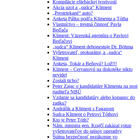
Kompilácie eštebáckej tvorivosti
Akcia uzol a „sudca“ Kliment
„Prestriekané“ auto?
Anketa Pálku podľa Klimenta a Tótha
Vlastníctvo – trestná činnosť Pavla
Beďača
Kliment: Väzenská agentúra o Pavlovi
Beďačovi
„sudca“ Kliment dehonestuje Dr. Böhma
Vyšetrovateľ, prokurátor, a „sudca“
Kliment
Anketa, Tokár a Beňová? Lož!!!
Kliment – Cervanovú na diskotéke nikto
nevidel
Zostali ticho?
Peter Zajac o kandidatúre Klimenta na post
riaditeľa NBÚ
Vzdanie sa kandidatúry alebo kopanec do
zadku?
Andrášik a Kliment s Faganom
Sudca Kliment o Petrovi Tóthovi
Kto je Peter Tóth?
Nám. ministra gen. Krajčí zakázal vstup
vyšetrovateľov do spisov operatívy
Štátna bezpečnosť nezákonne vo