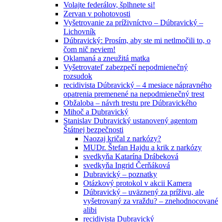
Volajte federálov, šplhnete si!
Zervan v pohotovosti
Vyšetrovanie za príživníctvo – Dúbravický –
Lichovník
Dúbravický: Prosím, aby ste mi netlmočili to, o
čom nič neviem!
Oklamaná a zneužitá matka
Vyšetrovateľ zabezpečí nepodmienečný
rozsudok
recidivista Dúbravický – 4 mesiace nápravného
opatrenia premenené na nepodmienečný trest
Obžaloba – návrh trestu pre Dúbravického
Mihoč a Dubravický
Stanislav Dubravický ustanovený agentom
Štátnej bezpečnosti
Naozaj kričal z narkózy?
MUDr. Štefan Hajdu a krik z narkózy
svedkyňa Katarína Drábeková
svedkyňa Ingrid Čerňáková
Dubravický – poznatky
Otázkový protokol v akcii Kamera
Dúbravický – uväznený za príživu, ale
vyšetrovaný za vraždu? – znehodnocované
alibi
recidivista Dubravický