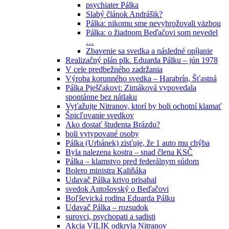
psychiater Pálka
Slabý článok Andrášik?
Pálka: nikomu sme nevyhrožovali väzbou
Pálka: o žiadnom Beďačovi som nevedel
…
Zbavenie sa svedka a následné opíjanie
Realizačný plán plk. Eduarda Pálku – jún 1978
V cele predbežného zadržania
Výroba korunného svedka – Harabrín, Šťastná
Pálka Pješčakovi: Zimáková vypovedala
spontánne bez nátlaku
Vyťažujte Nitranov, ktorí by boli ochotní klamať
Špicľovanie svedkov
Ako dostať študenta Brázdu?
boli vytypované osoby
Pálka (Urbánek) zisťuje, že 1 auto mu chýba
Byla nalezena kostra – snad člena KSČ
Pálka – klamstvo pred federálnym súdom
Bolero ministra Kaliňáka
Udavač Pálka krivo prisahal
svedok Antošovský o Beďačovi
Boľševická rodina Eduarda Pálku
Udavač Pálka – rozsudok
surovci, psychopati a sadisti
Akcia VILIK odkryla Nitranov