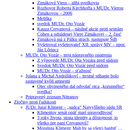
Zimáková Viera – alibi svedkovia
Rozhovor Roberta Kirchhoffa s MUDr. Vierou
Zimákovou – 2006
Meliška
svedok MUDr. Oto Vozár
Kauza Cervanová – násilné akcie proti sestrám
Cohen a odsúdenej Viere Zimákovej – 2. časť
Zimáková má z Pálku strach, nastupuje ŠtB
Vyšetroval vyšetrovateľ XII. správy MV – npor.
Ján Lőrincz
MUDr. Oto Vozár – trest nápravného opatrenia
Z výpovede MUDr. Ota Vozára pred súdom
Svedok MUDr. Oto Vozár pred súdom
MUDr. Oto Vozár – sťažnosť
Jolana a Michal Andrášikoví – trestné stíhanie bolo
zastavené kvôli amnestii
Otec obvineného dal odvolať otca „korunného“
svedka?
Pripravený zoznam Nitranov
Zločiny proti ľudskosti
JUDr. Juraj Kliment – „sudca“ Najvyššieho súdu SR
Klimentov senát opäť marí spravodlivosť
3 roky života, strata identity a dôstojnosti, to
všetko pre pani Cervanovú?
Moralista Kliment: Mali by sa všetci hanbiť …