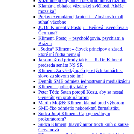
Rozumné pochybnosti bez prítomnosti rozumu
Klamár a obhajca väzenskej zvlčilosti. Akáže
mozaika?
Prejav exemplárnej krutosti – Zimákovú mali
stíhať väzobne
JUDr. Kliment v Postoji – Beňová usvedčovala
Čermana?
Kliment, Postoj – psychológovia, psychiatri a
Brázda
„Sudca“ Kliment – človek princípov a zásad,
ktoré iní ľudia nemajú
Ja som už od prírody taký … JUDr. Kliment
predseda senátu NS SR
Kliment: Za všetkým, čo je v tých knihách si
slovo za slovom stojím!
Denník SME odmieta jednostrannú medializáciu
Kliment – policajt v taláre
Peter Tóth: Satan potopil Kozu, aby sa nestal
Generálnym prokurátorom
Martin Mojžiš: Kliment klamal pred výborom
SME-čko odmietlo nekorektnú žurnalistiku
Sudca Juraj Kliment. Cap generálnym
prokurátorom?
Sudca Kliment, hlavný autor troch kníh o kauze
Cervanová