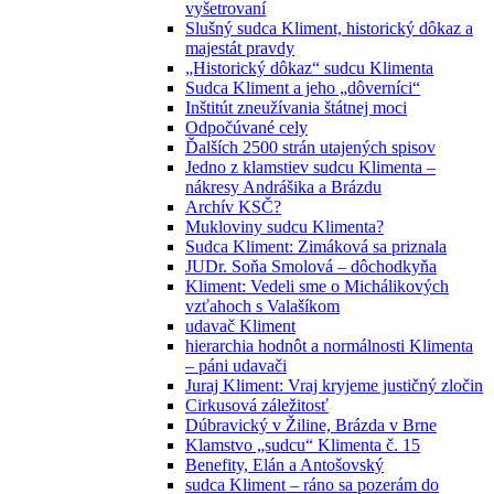
vyšetrovaní
Slušný sudca Kliment, historický dôkaz a
majestát pravdy
„Historický dôkaz“ sudcu Klimenta
Sudca Kliment a jeho „dôverníci“
Inštitút zneužívania štátnej moci
Odpočúvané cely
Ďalších 2500 strán utajených spisov
Jedno z klamstiev sudcu Klimenta –
nákresy Andrášika a Brázdu
Archív KSČ?
Mukloviny sudcu Klimenta?
Sudca Kliment: Zimáková sa priznala
JUDr. Soňa Smolová – dôchodkyňa
Kliment: Vedeli sme o Michálikových
vzťahoch s Valašíkom
udavač Kliment
hierarchia hodnôt a normálnosti Klimenta
– páni udavači
Juraj Kliment: Vraj kryjeme justičný zločin
Cirkusová záležitosť
Dúbravický v Žiline, Brázda v Brne
Klamstvo „sudcu“ Klimenta č. 15
Benefity, Elán a Antošovský
sudca Kliment – ráno sa pozerám do