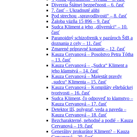
Diverzia Štátnej bezpečnosti – 6. časť
7. časť – Ukradnuté alibi
Pod strechou „spravodlivosti“ – 8. časť
Žaloba väzňa 15 896 – 9. časť
Sudca Kliment a jeho „dôverníci“ – 10.
časť
Paranoidný schizofrenik v pazúroch ŠtB a
doznania z cely – 11. časť
Zmarené prípravné konanie – 12. časť
Kauza Cervanová – Posolstvo Petra Tótha
– 13. časť
Kauza Cervanová – „Sudca“ Kliment a
jeho klamstvá – 14. časť
Kauza Cervanová – Majestát pravdy
„sudcu“ Klimenta – 15. časť
Kauza Cervanová – Kompiláty eštebáckej
tvorivosti – 16. časť
Sudca Kliment, čo odpoveď to klamstvo –
Kauza Cervanová – 17. časť
Detektor lží, polygraf, veda a paveda –
Kauza Cervanová – 18. časť
Bezcharakterné, nehodné a podlé – Kauza
Cervanová – 19. časť
Generálny prokurátor Kliment? – Kauza
Cervanová – 20. časť