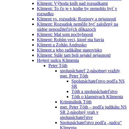
Kliment: Výhoda kníh nad rozsudkami
Kliment: To čo je v knihe by nemohlo byť v
rozsudku
Kliment vs. rozsudok: Rozpory a nejasnosti
Kliment: Rozsudok nemôže byť založený na
súdne nepoužiteľných dôkazoch
Kliment: Mal som pochybnosti
Kliment: Robím veci, ktoré ma bavia
Kliment a Zoltán Andrusko
Kliment a jeho radikálne stanovisko
Kliment: Stále tam boli nejaké nejasnosti
Hejteri sudcu Klimenta
Peter Tóth
spolupáchateľ 2-násobnej vraždy
mgr. Peter Tóth
Spolupáchateľstvo podľa NS
SR
Tóth a spolupáchateľstvo
Tóth o klamstvach Klimenta
Kriminálnik Tóth
mgr. Peter Tóth – podľa judikátu NS
SR 2-násobný vrah v
spolupáchateľstve
Spolupáchateľstvo podľa „sudcu“
Klimenta