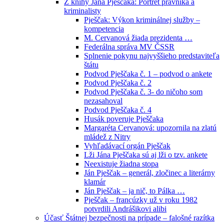
Z knihy Jána Pješčaka: Portrét právníka a
kriminalisty
Pješčak: Výkon kriminálnej služby –
kompetencia
M. Cervanová žiada prezidenta …
Federálna správa MV ČSSR
Splnenie pokynu najvyššieho predstaviteľa
štátu
Podvod Pješčaka č. 1 – podvod o ankete
Podvod Pješčaka č. 2
Podvod Pješčaka č. 3- do ničoho som
nezasahoval
Podvod Pješčaka č. 4
Husák poveruje Pješčaka
Margaréta Cervanová: upozornila na zlatú
mládež z Nitry
Vyhľadávací orgán Pješčak
Lži Jána Pješčaka sú aj lži o tzv. ankete
Neexistuje žiadna stopa
Ján Pješčak – generál, zločinec a literárny
klamár
Ján Pješčak – ja nič, to Pálka …
Pješčak – francúzky už v roku 1982
potvrdili Andrášikovi alibi
Účasť Štátnej bezpečnosti na prípade – falošné razítka