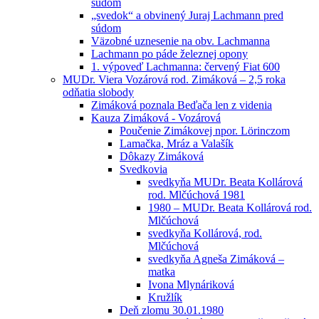
súdom
„svedok“ a obvinený Juraj Lachmann pred
súdom
Väzobné uznesenie na obv. Lachmanna
Lachmann po páde železnej opony
1. výpoveď Lachmanna: červený Fiat 600
MUDr. Viera Vozárová rod. Zimáková – 2,5 roka
odňatia slobody
Zimáková poznala Beďača len z videnia
Kauza Zimáková - Vozárová
Poučenie Zimákovej npor. Lörinczom
Lamačka, Mráz a Valašík
Dôkazy Zimáková
Svedkovia
svedkyňa MUDr. Beata Kollárová
rod. Mlčúchová 1981
1980 – MUDr. Beata Kollárová rod.
Mlčúchová
svedkyňa Kollárová, rod.
Mlčúchová
svedkyňa Agneša Zimáková –
matka
Ivona Mlynáriková
Kružlík
Deň zlomu 30.01.1980