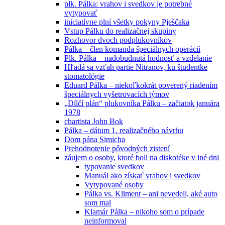
plk. Pálka: vrahov i svedkov je potrebné
vytypovať
iniciatívne plní všetky pokyny Pješčaka
Vstup Pálku do realizačnej skupiny
Rozhovor dvoch podplukovníkov
Pálka – člen komanda špeciálnych operácií
Plk. Pálka – nadobudnutá hodnosť a vzdelanie
Hľadá sa vzťah partie Nitranov, ku študentke
stomatológie
Eduard Pálka – niekoľkokrát poverený riadením
špeciálnych vyšetrovacích týmov
„Dílčí plán“ plukovníka Pálku – začiatok januára
1978
chartista John Bok
Pálka – dátum 1. realizačného návrhu
Dom pána Simicha
Prehodnotenie pôvodných zistení
záujem o osoby, ktoré boli na diskotéke v iné dni
typovanie svedkov
Manuál ako získať vrahov i svedkov
Vytypované osoby
Pálka vs. Kliment – ani nevedeli, aké auto
som mal
Klamár Pálka – nikoho som o prípade
neinformoval