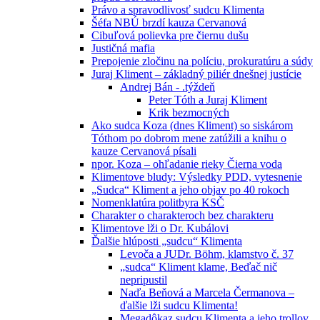
Právo a spravodlivosť sudcu Klimenta
Šéfa NBÚ brzdí kauza Cervanová
Cibuľová polievka pre čiernu dušu
Justičná mafia
Prepojenie zločinu na políciu, prokuratúru a súdy
Juraj Kliment – základný piliér dnešnej justície
Andrej Bán - .týždeň
Peter Tóth a Juraj Kliment
Krik bezmocných
Ako sudca Koza (dnes Kliment) so siskárom
Tóthom po dobrom mene zatúžili a knihu o
kauze Cervanová písali
npor. Koza – ohľadanie rieky Čierna voda
Klimentove bludy: Výsledky PDD, vytesnenie
„Sudca“ Kliment a jeho objav po 40 rokoch
Nomenklatúra politbyra KSČ
Charakter o charakteroch bez charakteru
Klimentove lži o Dr. Kubálovi
Ďalšie hlúposti „sudcu“ Klimenta
Levoča a JUDr. Böhm, klamstvo č. 37
„sudca“ Kliment klame, Beďač nič
nepripustil
Naďa Beňová a Marcela Čermanova –
ďalšie lži sudcu Klimenta!
Megadôkaz sudcu Klimenta a jeho trollov