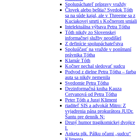
Spolupáchateľ prípravy vraždy
Človek alebo beštia? Svedok Tóth
sa na súde kajal, ale v Threeme sa z
Kuciakovej smrti s Kočnerom smiali
Intelektuálna výbava Petra Tótha
Tóth nikdy zo Slovenskej
informačnej služby neodišiel
Z definície spolupáchateľstva
Spoluúčasť na vražde v ponímaní
právnika Tótha
Klamár Tóth
Kočner nechal sledovať sudcu
Podvod z dielne Petra Tótha – farba
auta sa nikdy nemenila
Svedomie Petra Tótha
Dezinformačná kniha Kauza
Cervanová od Petra Tótha
Peter Tóth a Juraj Kliment
riaditeľ SIS a advokát Mitro: Z
vyjadrenia pána prokurátora JUDr.
Šantu pre denník N:
Drsný humor tragikomickej dvojice
I.
Anketa plk. Pálku očami „sudcu“
Klimenta