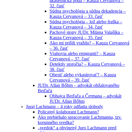
akademická pôda – Kauza Cervanová –
32. časť
Súdna psychológia a súdna dekadencia –
Kauza Cervanová – 33. časť
Súdna psychológia – lož alebo fraška –
Kauza Cervanová – 34. časť
Pachové stopy JUDr. Milana Valašíka –
Kauza Cervanová – 35. časť
Ako mi prišili vraždu? – Kauza Cervanová
– 36. časť
Vrahovia alebo emigranti? – Kauza
Cervanová – 37. časť
Detektív storočia? – Kauza Cervanová –
38. časť
Obesiť alebo vykastrovať? – Kauza
Cervanová – 39. časť
JUDr. Allan Bőhm – advokát obžalovaného
Beďača
Obhajca Beďača a Čermana – advokát
JUDr. Allan Bőhm
Juraj Lachmann – 4 roky odňatia slobody
Policajný kolaborant Lachmann?
Ako prebiehalo spracovanie Lachmanna, tzv.
korunného svedka?
„svedok“ a obvinený Juro Lachmann pred