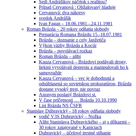
Sedí Andrášikov náčrtok s realitou?
Prípad Cervanová : Obžalovaný hladuje
Cervanová: dva nákresy
svedok Andrášik
Ivan Fagan – 18.06.1981.-.24.11.1981
Roman Brázda – 20 rokov odňatia slobody
Preparácia Romana Brázdu 15.-18.07.1981
Brázda – doznanie z cely Janžetiča
Výkon väzby Brázda a Kocúr
Brázda – povolávací rozkaz
Roman Brázda – alibi
Kauza Cervanová – Brázdovi podávali drogy,
liekmi vyvolávali depresiu a manipulovali ho k
samovražde
Kauza Cervanová – vec je dohodnutá a
odsúhlasená so sovietskou prokuratúrou, Brázda
dostane vysoký trest, nie povraz
Anonym poslaný Brázdovi st.
V čase príčetnosti … Brázda 10.10.1990
List Brázda NS ČSFR
Stanislav Dúbravický - 18 rokov odňatia slobody
vodič V3S Dubravický – Nožka
Alibi Stanislava Dubravického – aj s dôkazmi –
30 rokov zatajované v Kaniciach
Dubravický – účelové trestné stíhanie