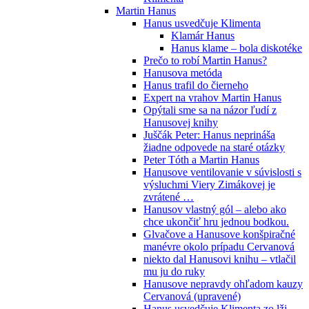
Martin Hanus
Hanus usvedčuje Klimenta
Klamár Hanus
Hanus klame – bola diskotéke
Prečo to robí Martin Hanus?
Hanusova metóda
Hanus trafil do čierneho
Expert na vrahov Martin Hanus
Opýtali sme sa na názor ľudí z
Hanusovej knihy
Juščák Peter: Hanus neprináša
žiadne odpovede na staré otázky
Peter Tóth a Martin Hanus
Hanusove ventilovanie v súvislosti s
výsluchmi Viery Zimákovej je
zvrátené …
Hanusov vlastný gól – alebo ako
chce ukončiť hru jednou bodkou.
Glvačove a Hanusove konšpiračné
manévre okolo prípadu Cervanová
niekto dal Hanusovi knihu – vtlačil
mu ju do ruky
Hanusove nepravdy ohľadom kauzy
Cervanová (upravené)
Hanus usvedčuje Klimenta zo lži