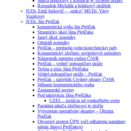
Sudca podozrivý z korupcie je Tichého priateľ
Rozsudok Michálik a hrádzový strážnik
JUDr. Emil Jurkovič – „sudca“ MUDr. Viery
Vozárovej
JUDr. Ján Pješčak
komunistická sviňa Ján Pješčak
Strannícky úkol Jána Pješčaka
Jasný úkol: pomníky
Odstráň pomníky
Pješčak – predseda vedeckotechnickej rady
Komunistický zločinec sovietskych spôsobov
Námestník ministra vnútra ČSSR
Pješčak – veliteľ pohraničnej stráže
Teória a prax Jána Pješčaka
Velitel pohraničnej stráže – Pješčak
Pješčak – náčelník Civilnej obrany ČSSR
Stíhanie komunistického vraha
Zamagurské noviny
Pod taktovkou Jána Pješčáka
UZEL – izolácia od vonkajšieho sveta
Pamätná tabuľa zločincovi je zločin
Vytvorenie operatívnej skupiny – Obzina,
Pjaščak
Otvorený protest ÚPN voči odhaleniu pamätnej
tabule Jánovi Pješčakovi