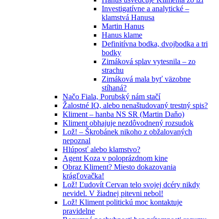
Investigatívne a analytické –
klamstvá Hanusa
Martin Hanus
Hanus klame
Definitívna bodka, dvojbodka a tri
bodky
Zimáková splav vytesnila – zo
strachu
Zimáková mala byť väzobne
stíhaná?
Načo Fiala, Porubský nám stačí
Žalostné IQ, alebo nenaštudovaný trestný spis?
Kliment – hanba NS SR (Martin Daňo)
Kliment obhajuje nezdôvodnený rozsudok
Lož! – Škrobánek nikoho z obžalovaných
nepoznal
Hlúposť alebo klamstvo?
Agent Koza v poloprázdnom kine
Obraz Kliment? Miesto dokazovania
krágľovačka!
Lož! Ľudovít Cervan telo svojej dcéry nikdy
nevidel. V žiadnej pitevni nebol!
Lož! Kliment politickú moc kontaktuje
pravidelne