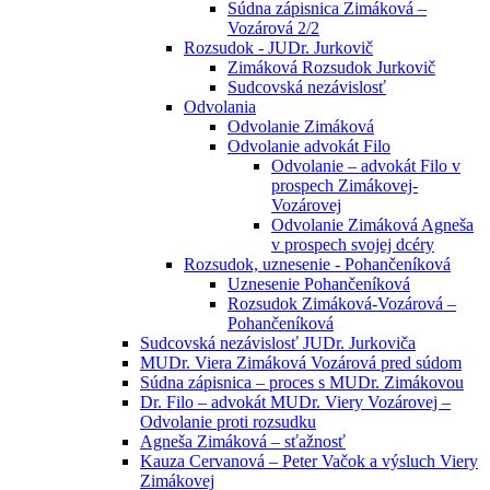
Súdna zápisnica Zimáková –
Vozárová 2/2
Rozsudok - JUDr. Jurkovič
Zimáková Rozsudok Jurkovič
Sudcovská nezávislosť
Odvolania
Odvolanie Zimáková
Odvolanie advokát Filo
Odvolanie – advokát Filo v
prospech Zimákovej-
Vozárovej
Odvolanie Zimáková Agneša
v prospech svojej dcéry
Rozsudok, uznesenie - Pohančeníková
Uznesenie Pohančeníková
Rozsudok Zimáková-Vozárová –
Pohančeníková
Sudcovská nezávislosť JUDr. Jurkoviča
MUDr. Viera Zimáková Vozárová pred súdom
Súdna zápisnica – proces s MUDr. Zimákovou
Dr. Filo – advokát MUDr. Viery Vozárovej –
Odvolanie proti rozsudku
Agneša Zimáková – sťažnosť
Kauza Cervanová – Peter Vačok a výsluch Viery
Zimákovej