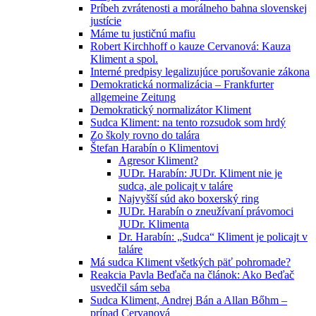
Príbeh zvrátenosti a morálneho bahna slovenskej
justície
Máme tu justičnú mafiu
Robert Kirchhoff o kauze Cervanová: Kauza
Kliment a spol.
Interné predpisy legalizujúce porušovanie zákona
Demokratická normalizácia – Frankfurter
allgemeine Zeitung
Demokratický normalizátor Kliment
Sudca Kliment: na tento rozsudok som hrdý
Zo školy rovno do talára
Štefan Harabín o Klimentovi
Agresor Kliment?
JUDr. Harabín: JUDr. Kliment nie je
sudca, ale policajt v taláre
Najvyšší súd ako boxerský ring
JUDr. Harabín o zneužívaní právomoci
JUDr. Klimenta
Dr. Harabín: „Sudca“ Kliment je policajt v
taláre
Má sudca Kliment všetkých päť pohromade?
Reakcia Pavla Beďača na článok: Ako Beďač
usvedčil sám seba
Sudca Kliment, Andrej Bán a Allan Bőhm –
prípad Cervanová