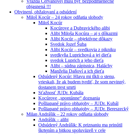
Vražda Cervanovej musí byť bezpodmienečne
objasnená !!!
Obvinení, obžalovaní a odsúdení
Miloš Kocúr – 24 rokov odňatia slobody
Miloš Kocúr
Kocúrove a Dubravického alibi
Alibi Miloša Kocúra – aj s dôkazmi
Alibi Kocúr – objektívne dôkazy
Svedok Jozef Šuba
Alibi Kocúr – svedkovia z pikniku
svedkyňa Luprichová a jej dieťa
svedok Luprich a jeho dieťa
Alibi – súdna zápisnica, Haláchy
Manželia Daňoví a ich dieťa
Odsúdený Kocúr: Hlavu mi tĺkli o stenu,
vrieskali, že ak budem tvrdiť, že som nevinný,
dostanem trest smrti
Sťažnosť JUDr. Kubála
Kocúrove „spontánne“ doznania
Pošliapané právo obhajoby – JUDr. Kubál
Pošliapané právo obhajoby – JUDr. Bereszecký
Milan Andrášik – 22 rokov odňatia slobody
Andrášik – alibi
Odsúdený Andrášik: K priznaniu ma prinútil
škrtením a bitkou spoluväzeň v cele