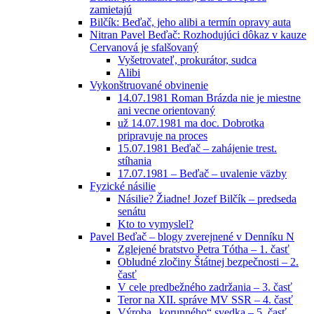
zamietajú
Bilčík: Beďač, jeho alibi a termín opravy auta
Nitran Pavel Beďač: Rozhodujúci dôkaz v kauze
Cervanová je sfalšovaný
Vyšetrovateľ, prokurátor, sudca
Alibi
Vykonštruované obvinenie
14.07.1981 Roman Brázda nie je miestne
ani vecne orientovaný
už 14.07.1981 ma doc. Dobrotka
pripravuje na proces
15.07.1981 Beďač – zahájenie trest.
stíhania
17.07.1981 – Beďač – uvalenie väzby
Fyzické násilie
Násilie? Žiadne! Jozef Bilčík – predseda
senátu
Kto to vymyslel?
Pavel Beďač – blogy zverejnené v Denníku N
Zglejené bratstvo Petra Tótha – 1. časť
Obludné zločiny Štátnej bezpečnosti – 2.
časť
V cele predbežného zadržania – 3. časť
Teror na XII. správe MV SSR – 4. časť
Výroba „korunného“ svedka – 5. časť