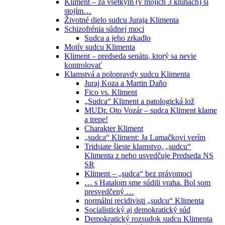
Kliment – za všetkým (v mojich 3 knihách) si
stojím…
Životné dielo sudcu Juraja Klimenta
Schizofrénia súdnej moci
Sudca a jeho zrkadlo
Motív sudcu Klimenta
Kliment – predseda senátu, ktorý sa nevie
kontrolovať
Klamstvá a polopravdy sudcu Klimenta
Juraj Koza a Martin Daňo
Fico vs. Kliment
„Sudca“ Kliment a patologická lož
MUDr. Oto Vozár – sudca Kliment klame
a trepe!
Charakter Kliment
„sudca“ Kliment: Ja Lamačkovi verím
Tridsiate šieste klamstvo, „sudcu“
Klimenta z neho usvedčuje Predseda NS
SR
Kliment – „sudca“ bez právomoci
… s Hatalom sme súdili vraha. Bol som
presvedčený …
normálni recidivisti „sudcu“ Klimenta
Socialistický aj demokratický súd
Demokratický rozsudok sudcu Klimenta