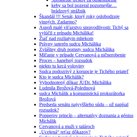
keby sa bol pozeral pozornejšie…
hrádzový strážnik
Škandál !!! Senát, ktorý roky oslobodzuje
vinných. Zadarmo?
Aspoň malé víťazstvo spravodlivosti: Tichý sa
vylúčil z prípadu Michálika!
Žiaľ nad rozliatym mliekom
Právny suterén sudcu Michálika
Zvláštny druh pomsty sudcu Michálika
Mlčanie v prípade Cervanová a ničnerobenie
Proces – hanebný rozsudok
niekto tu kecá voloviny
Sudca podozrivý z korupcie je Tichého priateľ
Kto je sudca Michálik?
Vyhodnotený dôkaz JUDr. Michálika
Ludmila Brožová-Polednová
sudca Michálik a komunistická prokurátorka
Brožová
Predseda senátu najvyššieho súdu – už napísal
rozsudok?
Popperov princíp – alternatívy doznania a génius
Michálik
Cervanová a muži v talároch
„Ucelená“ reťaz dôkazov?