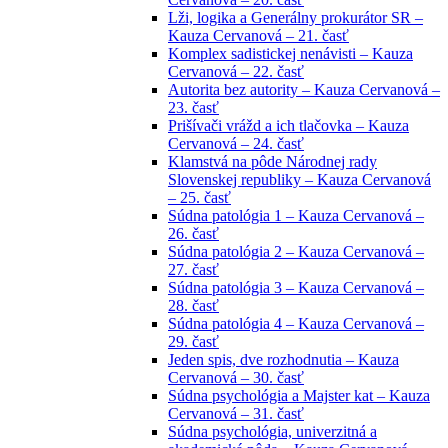
Lži, logika a Generálny prokurátor SR –
Kauza Cervanová – 21. časť
Komplex sadistickej nenávisti – Kauza
Cervanová – 22. časť
Autorita bez autority – Kauza Cervanová –
23. časť
Prišívači vrážd a ich tlačovka – Kauza
Cervanová – 24. časť
Klamstvá na pôde Národnej rady
Slovenskej republiky – Kauza Cervanová
– 25. časť
Súdna patológia 1 – Kauza Cervanová –
26. časť
Súdna patológia 2 – Kauza Cervanová –
27. časť
Súdna patológia 3 – Kauza Cervanová –
28. časť
Súdna patológia 4 – Kauza Cervanová –
29. časť
Jeden spis, dve rozhodnutia – Kauza
Cervanová – 30. časť
Súdna psychológia a Majster kat – Kauza
Cervanová – 31. časť
Súdna psychológia, univerzitná a