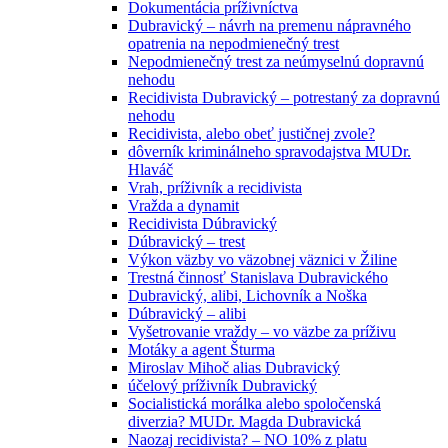
Dokumentácia príživníctva
Dubravický – návrh na premenu nápravného
opatrenia na nepodmienečný trest
Nepodmienečný trest za neúmyselnú dopravnú
nehodu
Recidivista Dubravický – potrestaný za dopravnú
nehodu
Recidivista, alebo obeť justičnej zvole?
dôverník kriminálneho spravodajstva MUDr.
Hlaváč
Vrah, príživník a recidivista
Vražda a dynamit
Recidivista Dúbravický
Dúbravický – trest
Výkon väzby vo väzobnej väznici v Žiline
Trestná činnosť Stanislava Dubravického
Dubravický, alibi, Lichovník a Noška
Dúbravický – alibi
Vyšetrovanie vraždy – vo väzbe za príživu
Motáky a agent Šturma
Miroslav Mihoč alias Dubravický
účelový príživník Dubravický
Socialistická morálka alebo spoločenská
diverzia? MUDr. Magda Dubravická
Naozaj recidivista? – NO 10% z platu