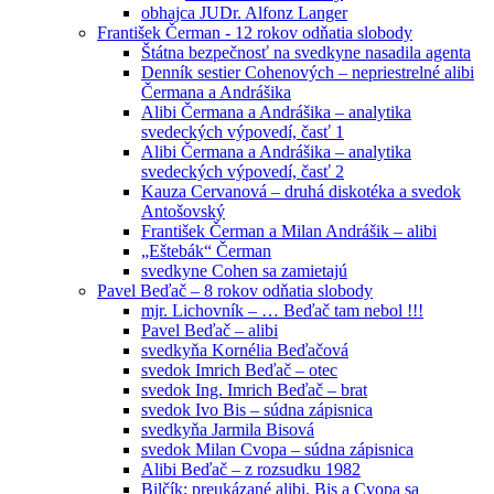
obhajca JUDr. Alfonz Langer
František Čerman - 12 rokov odňatia slobody
Štátna bezpečnosť na svedkyne nasadila agenta
Denník sestier Cohenových – nepriestrelné alibi
Čermana a Andrášika
Alibi Čermana a Andrášika – analytika
svedeckých výpovedí, časť 1
Alibi Čermana a Andrášika – analytika
svedeckých výpovedí, časť 2
Kauza Cervanová – druhá diskotéka a svedok
Antošovský
František Čerman a Milan Andrášik – alibi
„Eštebák“ Čerman
svedkyne Cohen sa zamietajú
Pavel Beďač – 8 rokov odňatia slobody
mjr. Lichovník – … Beďač tam nebol !!!
Pavel Beďač – alibi
svedkyňa Kornélia Beďačová
svedok Imrich Beďač – otec
svedok Ing. Imrich Beďač – brat
svedok Ivo Bis – súdna zápisnica
svedkyňa Jarmila Bisová
svedok Milan Cvopa – súdna zápisnica
Alibi Beďač – z rozsudku 1982
Bilčík: preukázané alibi, Bis a Cvopa sa