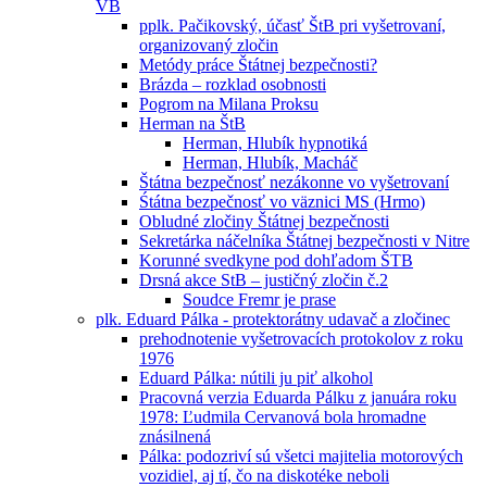
VB
pplk. Pačikovský, účasť ŠtB pri vyšetrovaní,
organizovaný zločin
Metódy práce Štátnej bezpečnosti?
Brázda – rozklad osobnosti
Pogrom na Milana Proksu
Herman na ŠtB
Herman, Hlubík hypnotiká
Herman, Hlubík, Macháč
Štátna bezpečnosť nezákonne vo vyšetrovaní
Śtátna bezpečnosť vo väznici MS (Hrmo)
Obludné zločiny Štátnej bezpečnosti
Sekretárka náčelníka Štátnej bezpečnosti v Nitre
Korunné svedkyne pod dohľadom ŠTB
Drsná akce StB – justičný zločin č.2
Soudce Fremr je prase
plk. Eduard Pálka - protektorátny udavač a zločinec
prehodnotenie vyšetrovacích protokolov z roku
1976
Eduard Pálka: nútili ju piť alkohol
Pracovná verzia Eduarda Pálku z januára roku
1978: Ľudmila Cervanová bola hromadne
znásilnená
Pálka: podozriví sú všetci majitelia motorových
vozidiel, aj tí, čo na diskotéke neboli