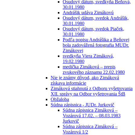
Osudový dátum, svedkyňa Beňová,
30.01.1980
Andrášik udáva Zimákovú
Osudový dátum, svedok Andrášik,
30.01.1980
Osudový dátum, svedok Piaček,
30.01.1980
Podľa popisu Andrášika a Beňovej
bola zadovážená fotografia MUDr.
Zimákovej
svedkyňa Viera Zimáková,
19.02.1980
medička Zimáková – prepis
zvukového záznamu 22.02.1980
Nie je známy dôvod, ako Zimáková
získava informácie
Zimáková stiahnutá z Odboru vyšetrovania
XII. správy na Odbor vyšetrovania ŠtB
Obžaloba
Súdna zápisnica - JUDr. Jurkovič
Súdna zápisnica Zimáková –
Vozárová 17.02. – 08.03.1983
Jurkovič
Súdna zápisnica Zimáková –
Vozárová 1/2