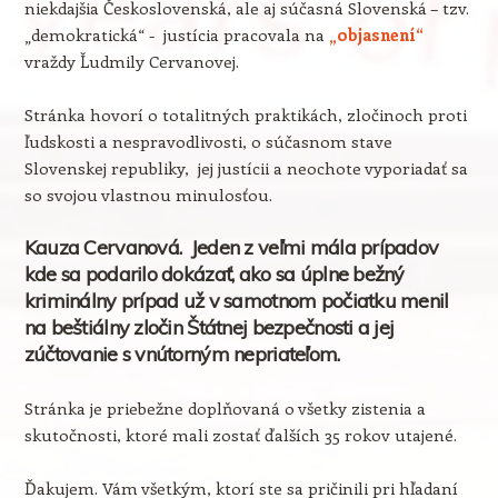
niekdajšia Československá, ale aj súčasná Slovenská – tzv.
„demokratická“ - justícia pracovala na
„objasnení“
vraždy Ľudmily Cervanovej.
Stránka hovorí o totalitných praktikách, zločinoch proti
ľudskosti a nespravodlivosti, o súčasnom stave
Slovenskej republiky, jej justícii a neochote vyporiadať sa
so svojou vlastnou minulosťou.
Kauza Cervanová. Jeden z veľmi mála prípadov
kde sa podarilo dokázať, ako sa úplne bežný
kriminálny prípad už v samotnom počiatku menil
na beštiálny zločin Štátnej bezpečnosti a jej
zúčtovanie s vnútorným nepriateľom.
Stránka je priebežne doplňovaná o všetky zistenia a
skutočnosti, ktoré mali zostať ďalších 35 rokov utajené.
Ďakujem. Vám všetkým, ktorí ste sa pričinili pri hľadaní