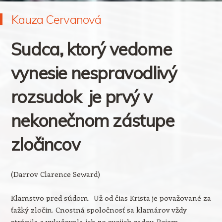
Kauza Cervanová
Sudca, ktorý vedome
vynesie nespravodlivý
rozsudok je prvý v
nekonečnom zástupe
zločincov
(Darrov Clarence Seward)
Klamstvo pred súdom. Už od čias Krista je považované za
ťažký zločin. Cnostná spoločnosť sa klamárov vždy
stránila a vylučovala ich zo svojich radov. Pojem