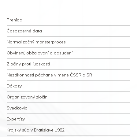
kauzacervanova.sk
Najdlhšie trvajúci, dodnes nevyjasnený súdny proces v dejnách slovenskej
Navigation
justície
Skip to content
Prehľad
Časozberné dáta
Normalizačný monsterproces
Obvinení, obžalovaní a odsúdení
Zločiny proti ľudskosti
Nezákonnosti páchané v mene ČSSR a SR
Dôkazy
Organizovaný zločin
Svedkovia
Expertízy
Krajský súd v Bratislave 1982