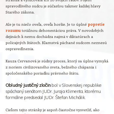
spravodlivého sudcu je súčasťou takmer každej hlavy
Starého zákona.
Ale je tu niečo oveľa, oveľa horšie. Je to úplné
popretie
rozumu
totálnou dehonestáciou práva. V novodobých
dejinách k nemu dochádza najmä v diktatúrach a
policajných štátoch. Klamstvá páchané sudcom neznesú
ospravedlnenia.
Kauza Cervanová je súdny proces, ktorý sa úplne vymyká
z noriem civilizovaného sveta, bežného chápania i
spoločenského poriadku právneho štátu.
Obludný justičný zločin
bol v Slovenskej republike
spáchaný senátom JUDr. Juraja Klimenta, ktorému
formálne predsedal JUDr. Štefan Michálik.
Cieľom tejto stránky je aspoň čiastočne vysvetliť, ako