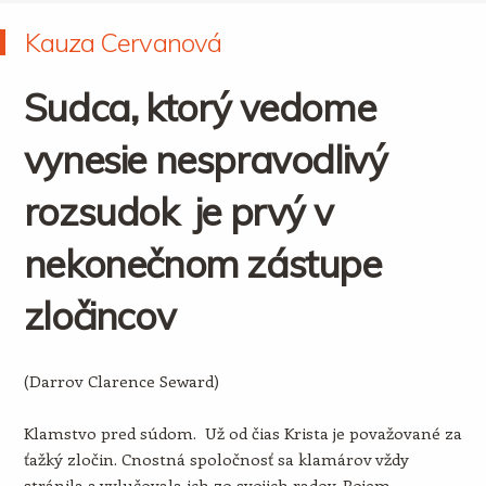
Kauza Cervanová
Sudca, ktorý vedome
vynesie nespravodlivý
rozsudok je prvý v
nekonečnom zástupe
zločincov
(Darrov Clarence Seward)
Klamstvo pred súdom. Už od čias Krista je považované za
ťažký zločin. Cnostná spoločnosť sa klamárov vždy
stránila a vylučovala ich zo svojich radov. Pojem