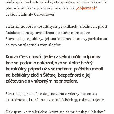
niekdajšia Československá, ale aj súčasná Slovenská – tzv.
„demokratická“ - justícia pracovala na
„objasnení“
vraždy Ľudmily Cervanovej.
Stránka hovorí o totalitných praktikách, zločinoch proti
ľudskosti a nespravodlivosti, o súčasnom stave
Slovenskej republiky, jej justícii a neochote vyporiadať sa
so svojou vlastnou minulosťou.
Kauza Cervanová. Jeden z veľmi mála prípadov
kde sa podarilo dokázať, ako sa úplne bežný
kriminálny prípad už v samotnom počiatku menil
na beštiálny zločin Štátnej bezpečnosti a jej
zúčtovanie s vnútorným nepriateľom.
Stránka je priebežne doplňovaná o všetky zistenia a
skutočnosti, ktoré mali zostať ďalších 35 rokov utajené.
Ďakujem. Vám všetkým, ktorí ste sa pričinili pri hľadaní