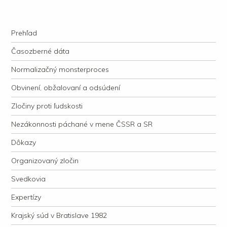
kauzacervanova.sk
Najdlhšie trvajúci, dodnes nevyjasnený súdny proces v dejnách slovenskej
Navigation
justície
Skip to content
Prehľad
Časozberné dáta
Normalizačný monsterproces
Obvinení, obžalovaní a odsúdení
Zločiny proti ľudskosti
Nezákonnosti páchané v mene ČSSR a SR
Dôkazy
Organizovaný zločin
Svedkovia
Expertízy
Krajský súd v Bratislave 1982