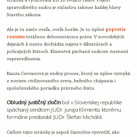
spravodlivého sudcu je súčasťou takmer každej hlavy
Starého zákona.
Ale je tu niečo oveľa, oveľa horšie. Je to úplné
popretie
rozumu
totálnou dehonestáciou práva. V novodobých
dejinách k nemu dochádza najmä v diktatúrach a
policajných štátoch. Klamstvá páchané sudcom neznesú
ospravedlnenia.
Kauza Cervanová je súdny proces, ktorý sa úplne vymyká
z noriem civilizovaného sveta, bežného chápania i
spoločenského poriadku právneho štátu.
Obludný justičný zločin
bol v Slovenskej republike
spáchaný senátom JUDr. Juraja Klimenta, ktorému
formálne predsedal JUDr. Štefan Michálik.
Cieľom tejto stránky je aspoň čiastočne vysvetliť, ako