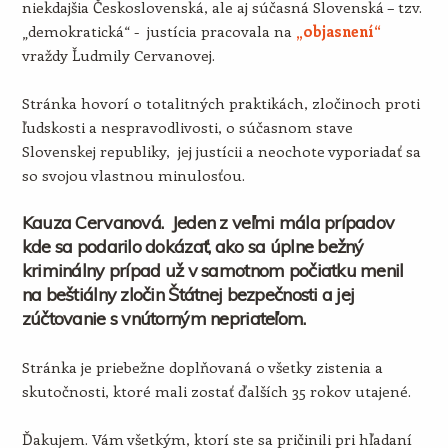
niekdajšia Československá, ale aj súčasná Slovenská – tzv.
„demokratická“ - justícia pracovala na
„objasnení“
vraždy Ľudmily Cervanovej.
Stránka hovorí o totalitných praktikách, zločinoch proti
ľudskosti a nespravodlivosti, o súčasnom stave
Slovenskej republiky, jej justícii a neochote vyporiadať sa
so svojou vlastnou minulosťou.
Kauza Cervanová. Jeden z veľmi mála prípadov
kde sa podarilo dokázať, ako sa úplne bežný
kriminálny prípad už v samotnom počiatku menil
na beštiálny zločin Štátnej bezpečnosti a jej
zúčtovanie s vnútorným nepriateľom.
Stránka je priebežne doplňovaná o všetky zistenia a
skutočnosti, ktoré mali zostať ďalších 35 rokov utajené.
Ďakujem. Vám všetkým, ktorí ste sa pričinili pri hľadaní