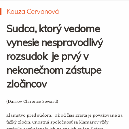
Kauza Cervanová
Sudca, ktorý vedome
vynesie nespravodlivý
rozsudok je prvý v
nekonečnom zástupe
zločincov
(Darrov Clarence Seward)
Klamstvo pred súdom. Už od čias Krista je považované za
ťažký zločin. Cnostná spoločnosť sa klamárov vždy
stránila a vylučovala ich zo svojich radov. Pojem