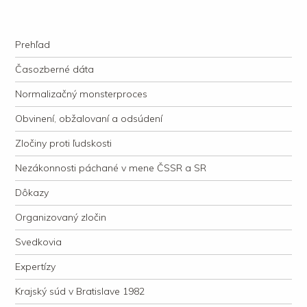
kauzacervanova.sk
Najdlhšie trvajúci, dodnes nevyjasnený súdny proces v dejnách slovenskej
Navigation
justície
Skip to content
Prehľad
Časozberné dáta
Normalizačný monsterproces
Obvinení, obžalovaní a odsúdení
Zločiny proti ľudskosti
Nezákonnosti páchané v mene ČSSR a SR
Dôkazy
Organizovaný zločin
Svedkovia
Expertízy
Krajský súd v Bratislave 1982