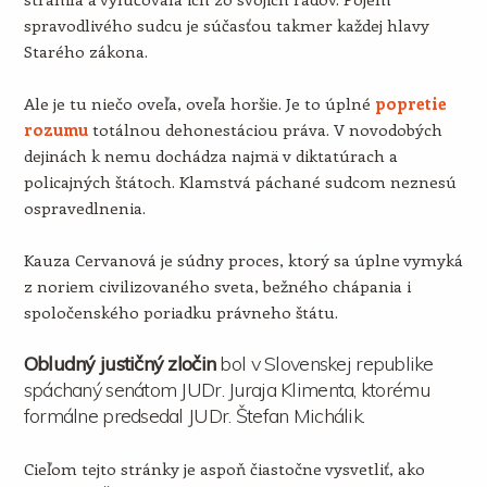
spravodlivého sudcu je súčasťou takmer každej hlavy
Starého zákona.
Ale je tu niečo oveľa, oveľa horšie. Je to úplné
popretie
rozumu
totálnou dehonestáciou práva. V novodobých
dejinách k nemu dochádza najmä v diktatúrach a
policajných štátoch. Klamstvá páchané sudcom neznesú
ospravedlnenia.
Kauza Cervanová je súdny proces, ktorý sa úplne vymyká
z noriem civilizovaného sveta, bežného chápania i
spoločenského poriadku právneho štátu.
Obludný justičný zločin
bol v Slovenskej republike
spáchaný senátom JUDr. Juraja Klimenta, ktorému
formálne predsedal JUDr. Štefan Michálik.
Cieľom tejto stránky je aspoň čiastočne vysvetliť, ako