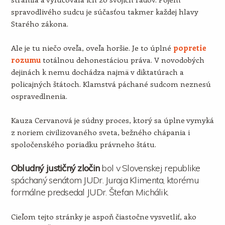
spravodlivého sudcu je súčasťou takmer každej hlavy
Starého zákona.
Ale je tu niečo oveľa, oveľa horšie. Je to úplné
popretie
rozumu
totálnou dehonestáciou práva. V novodobých
dejinách k nemu dochádza najmä v diktatúrach a
policajných štátoch. Klamstvá páchané sudcom neznesú
ospravedlnenia.
Kauza Cervanová je súdny proces, ktorý sa úplne vymyká
z noriem civilizovaného sveta, bežného chápania i
spoločenského poriadku právneho štátu.
Obludný justičný zločin
bol v Slovenskej republike
spáchaný senátom JUDr. Juraja Klimenta, ktorému
formálne predsedal JUDr. Štefan Michálik.
Cieľom tejto stránky je aspoň čiastočne vysvetliť, ako