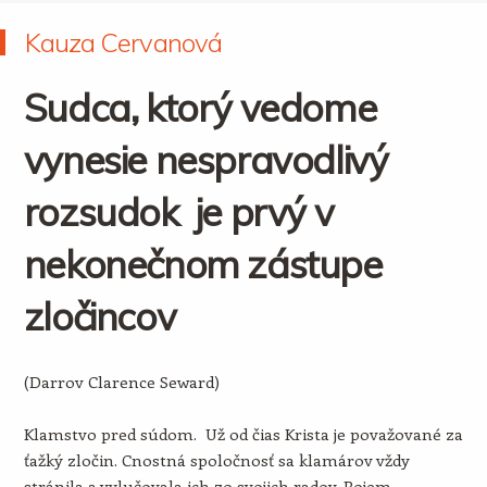
Kauza Cervanová
Sudca, ktorý vedome
vynesie nespravodlivý
rozsudok je prvý v
nekonečnom zástupe
zločincov
(Darrov Clarence Seward)
Klamstvo pred súdom. Už od čias Krista je považované za
ťažký zločin. Cnostná spoločnosť sa klamárov vždy
stránila a vylučovala ich zo svojich radov. Pojem