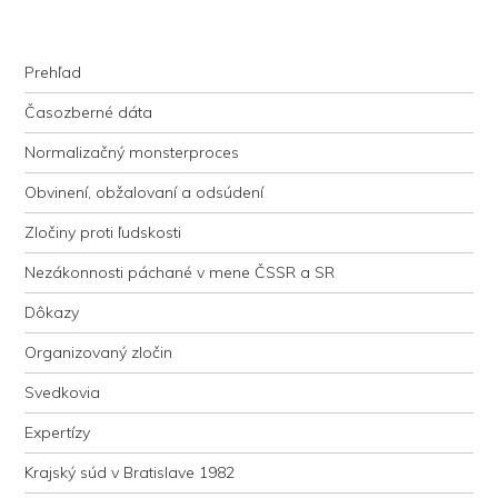
kauzacervanova.sk
Najdlhšie trvajúci, dodnes nevyjasnený súdny proces v dejnách slovenskej
Navigation
justície
Skip to content
Prehľad
Časozberné dáta
Normalizačný monsterproces
Obvinení, obžalovaní a odsúdení
Zločiny proti ľudskosti
Nezákonnosti páchané v mene ČSSR a SR
Dôkazy
Organizovaný zločin
Svedkovia
Expertízy
Krajský súd v Bratislave 1982