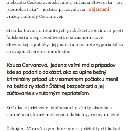
niekdajšia Československá, ale aj súčasná Slovenská – tzv.
„demokratická“ - justícia pracovala na
„objasnení“
vraždy Ľudmily Cervanovej.
Stránka hovorí o totalitných praktikách, zločinoch proti
ľudskosti a nespravodlivosti, o súčasnom stave
Slovenskej republiky, jej justícii a neochote vyporiadať sa
so svojou vlastnou minulosťou.
Kauza Cervanová. Jeden z veľmi mála prípadov
kde sa podarilo dokázať, ako sa úplne bežný
kriminálny prípad už v samotnom počiatku menil
na beštiálny zločin Štátnej bezpečnosti a jej
zúčtovanie s vnútorným nepriateľom.
Stránka je priebežne doplňovaná o všetky zistenia a
skutočnosti, ktoré mali zostať ďalších 35 rokov utajené.
Ďakujem. Vám všetkým, ktorí ste sa pričinili pri hľadaní