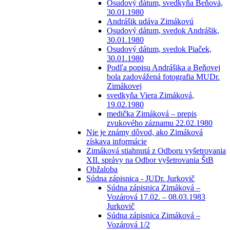
Osudový dátum, svedkyňa Beňová,
30.01.1980
Andrášik udáva Zimákovú
Osudový dátum, svedok Andrášik,
30.01.1980
Osudový dátum, svedok Piaček,
30.01.1980
Podľa popisu Andrášika a Beňovej
bola zadovážená fotografia MUDr.
Zimákovej
svedkyňa Viera Zimáková,
19.02.1980
medička Zimáková – prepis
zvukového záznamu 22.02.1980
Nie je známy dôvod, ako Zimáková
získava informácie
Zimáková stiahnutá z Odboru vyšetrovania
XII. správy na Odbor vyšetrovania ŠtB
Obžaloba
Súdna zápisnica - JUDr. Jurkovič
Súdna zápisnica Zimáková –
Vozárová 17.02. – 08.03.1983
Jurkovič
Súdna zápisnica Zimáková –
Vozárová 1/2