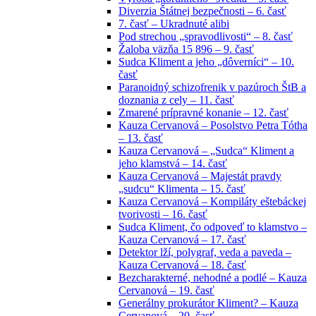
Diverzia Štátnej bezpečnosti – 6. časť
7. časť – Ukradnuté alibi
Pod strechou „spravodlivosti“ – 8. časť
Žaloba väzňa 15 896 – 9. časť
Sudca Kliment a jeho „dôverníci“ – 10.
časť
Paranoidný schizofrenik v pazúroch ŠtB a
doznania z cely – 11. časť
Zmarené prípravné konanie – 12. časť
Kauza Cervanová – Posolstvo Petra Tótha
– 13. časť
Kauza Cervanová – „Sudca“ Kliment a
jeho klamstvá – 14. časť
Kauza Cervanová – Majestát pravdy
„sudcu“ Klimenta – 15. časť
Kauza Cervanová – Kompiláty eštebáckej
tvorivosti – 16. časť
Sudca Kliment, čo odpoveď to klamstvo –
Kauza Cervanová – 17. časť
Detektor lží, polygraf, veda a paveda –
Kauza Cervanová – 18. časť
Bezcharakterné, nehodné a podlé – Kauza
Cervanová – 19. časť
Generálny prokurátor Kliment? – Kauza
Cervanová – 20. časť