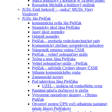
Sudca podozrivý z korupcie je Tichého priateľ
Rozsudok Michálik a hrádzový strážnik
JUDr. Emil Jurkovič – „sudca“ MUDr. Viery
Vozárovej
JUDr. Ján Pješčak
komunistická sviňa Ján Pješčak
Strannícky úkol Jána Pješčaka
Jasný úkol: pomníky
Odstráň pomníky
Pješčak – predseda vedeckotechnickej rady
Komunistický zločinec sovietskych spôsobov
Námestník ministra vnútra ČSSR
Pješčak – veliteľ pohraničnej stráže
Teória a prax Jána Pješčaka
Velitel pohraničnej stráže – Pješčak
Pješčak – náčelník Civilnej obrany ČSSR
Stíhanie komunistického vraha
Zamagurské noviny
Pod taktovkou Jána Pješčáka
UZEL – izolácia od vonkajšieho sveta
Pamätná tabuľa zločincovi je zločin
Vytvorenie operatívnej skupiny – Obzina,
Pjaščak
Otvorený protest ÚPN voči odhaleniu pamätnej
tabule Jánovi Pješčakovi