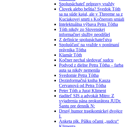
Spolupáchateľ prípravy vraždy
Človek alebo beštia? Svedok Tóth
sa na súde kajal, ale v Threeme sa z
Kuciakovej smrti s Kočnerom smiali
Intelektuálna výbava Petra Tótha
Tóth nikdy zo Slovenskej
informačnej služby neodišiel
Z definície spolupáchateľstva
Spoluúčasť na vražde v ponímaní
právnika Tótha
Klamár Tóth
Kočner nechal sledovať sudcu
Podvod z dielne Petra Tótha – farba
auta sa nikdy nemenila
Svedomie Petra Tótha
Dezinformačná kniha Kauza
Cervanová od Petra Tótha
Peter Tóth a Juraj Kliment
riaditeľ SIS a advokát Mitro: Z
vyjadrenia pána prokurátora JUDr.
Šantu pre denník N:
Drsný humor tragikomickej dvojice
I.
Anketa plk. Pálku očami „sudcu“
Klimenta