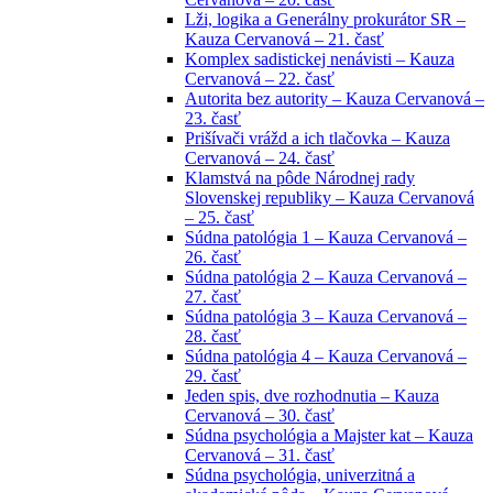
Lži, logika a Generálny prokurátor SR –
Kauza Cervanová – 21. časť
Komplex sadistickej nenávisti – Kauza
Cervanová – 22. časť
Autorita bez autority – Kauza Cervanová –
23. časť
Prišívači vrážd a ich tlačovka – Kauza
Cervanová – 24. časť
Klamstvá na pôde Národnej rady
Slovenskej republiky – Kauza Cervanová
– 25. časť
Súdna patológia 1 – Kauza Cervanová –
26. časť
Súdna patológia 2 – Kauza Cervanová –
27. časť
Súdna patológia 3 – Kauza Cervanová –
28. časť
Súdna patológia 4 – Kauza Cervanová –
29. časť
Jeden spis, dve rozhodnutia – Kauza
Cervanová – 30. časť
Súdna psychológia a Majster kat – Kauza
Cervanová – 31. časť
Súdna psychológia, univerzitná a