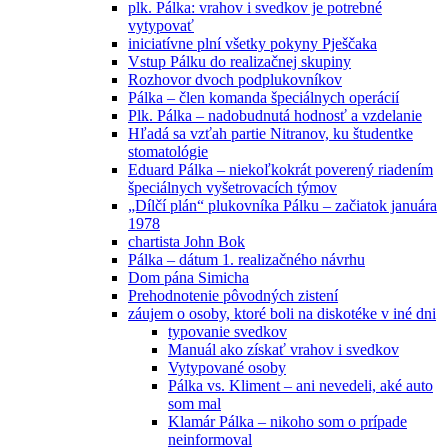
plk. Pálka: vrahov i svedkov je potrebné
vytypovať
iniciatívne plní všetky pokyny Pješčaka
Vstup Pálku do realizačnej skupiny
Rozhovor dvoch podplukovníkov
Pálka – člen komanda špeciálnych operácií
Plk. Pálka – nadobudnutá hodnosť a vzdelanie
Hľadá sa vzťah partie Nitranov, ku študentke
stomatológie
Eduard Pálka – niekoľkokrát poverený riadením
špeciálnych vyšetrovacích týmov
„Dílčí plán“ plukovníka Pálku – začiatok januára
1978
chartista John Bok
Pálka – dátum 1. realizačného návrhu
Dom pána Simicha
Prehodnotenie pôvodných zistení
záujem o osoby, ktoré boli na diskotéke v iné dni
typovanie svedkov
Manuál ako získať vrahov i svedkov
Vytypované osoby
Pálka vs. Kliment – ani nevedeli, aké auto
som mal
Klamár Pálka – nikoho som o prípade
neinformoval