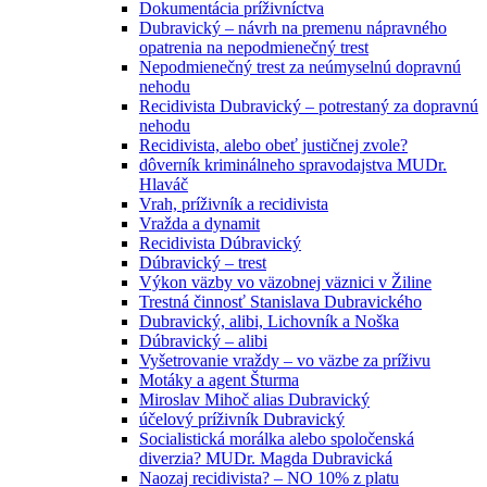
Dokumentácia príživníctva
Dubravický – návrh na premenu nápravného
opatrenia na nepodmienečný trest
Nepodmienečný trest za neúmyselnú dopravnú
nehodu
Recidivista Dubravický – potrestaný za dopravnú
nehodu
Recidivista, alebo obeť justičnej zvole?
dôverník kriminálneho spravodajstva MUDr.
Hlaváč
Vrah, príživník a recidivista
Vražda a dynamit
Recidivista Dúbravický
Dúbravický – trest
Výkon väzby vo väzobnej väznici v Žiline
Trestná činnosť Stanislava Dubravického
Dubravický, alibi, Lichovník a Noška
Dúbravický – alibi
Vyšetrovanie vraždy – vo väzbe za príživu
Motáky a agent Šturma
Miroslav Mihoč alias Dubravický
účelový príživník Dubravický
Socialistická morálka alebo spoločenská
diverzia? MUDr. Magda Dubravická
Naozaj recidivista? – NO 10% z platu