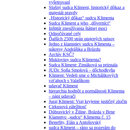
vyšetrovaní
Slušný sudca Kliment, historický dôkaz a
majestát pravdy
„Historický dôkaz“ sudcu Klimenta
Sudca Kliment a jeho „dôverníci“
Inštitút zneužívania štátnej moci
Odpočúvané cely
Ďalších 2500 strán utajených spisov
Jedno z klamstiev sudcu Klimenta –
nákresy Andrášika a Brázdu
Archív KSČ?
Mukloviny sudcu Klimenta?
Sudca Kliment: Zimáková sa priznala
JUDr. Soňa Smolová – dôchodkyňa
Kliment: Vedeli sme o Michálikových
vzťahoch s Valašíkom
udavač Kliment
hierarchia hodnôt a normálnosti Klimenta
– páni udavači
Juraj Kliment: Vraj kryjeme justičný zločin
Cirkusová záležitosť
Dúbravický v Žiline, Brázda v Brne
Klamstvo „sudcu“ Klimenta č. 15
Benefity, Elán a Antošovský
sudca Kliment – ráno sa pozerám do