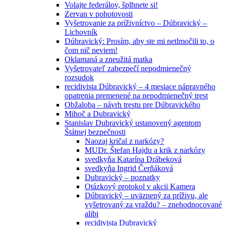
Volajte federálov, šplhnete si!
Zervan v pohotovosti
Vyšetrovanie za príživníctvo – Dúbravický –
Lichovník
Dúbravický: Prosím, aby ste mi netlmočili to, o
čom nič neviem!
Oklamaná a zneužitá matka
Vyšetrovateľ zabezpečí nepodmienečný
rozsudok
recidivista Dúbravický – 4 mesiace nápravného
opatrenia premenené na nepodmienečný trest
Obžaloba – návrh trestu pre Dúbravického
Mihoč a Dubravický
Stanislav Dubravický ustanovený agentom
Štátnej bezpečnosti
Naozaj kričal z narkózy?
MUDr. Štefan Hajdu a krik z narkózy
svedkyňa Katarína Drábeková
svedkyňa Ingrid Čerňáková
Dubravický – poznatky
Otázkový protokol v akcii Kamera
Dúbravický – uväznený za príživu, ale
vyšetrovaný za vraždu? – znehodnocované
alibi
recidivista Dubravický