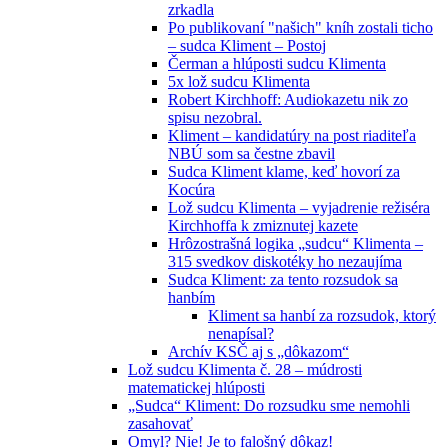
zrkadla
Po publikovaní "našich" kníh zostali ticho
– sudca Kliment – Postoj
Čerman a hlúposti sudcu Klimenta
5x lož sudcu Klimenta
Robert Kirchhoff: Audiokazetu nik zo
spisu nezobral.
Kliment – kandidatúry na post riaditeľa
NBÚ som sa čestne zbavil
Sudca Kliment klame, keď hovorí za
Kocúra
Lož sudcu Klimenta – vyjadrenie režiséra
Kirchhoffa k zmiznutej kazete
Hrôzostrašná logika „sudcu“ Klimenta –
315 svedkov diskotéky ho nezaujíma
Sudca Kliment: za tento rozsudok sa
hanbím
Kliment sa hanbí za rozsudok, ktorý
nenapísal?
Archív KSČ aj s „dôkazom“
Lož sudcu Klimenta č. 28 – múdrosti
matematickej hlúposti
„Sudca“ Kliment: Do rozsudku sme nemohli
zasahovať
Omyl? Nie! Je to falošný dôkaz!