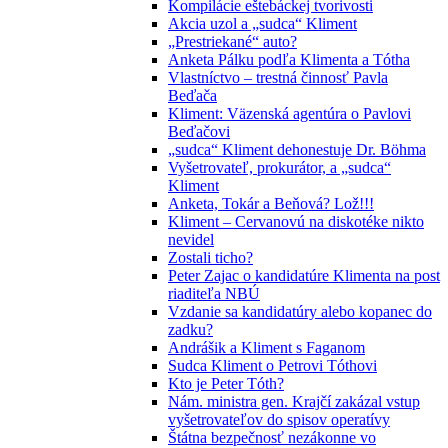
Kompilácie eštebáckej tvorivosti
Akcia uzol a „sudca“ Kliment
„Prestriekané“ auto?
Anketa Pálku podľa Klimenta a Tótha
Vlastníctvo – trestná činnosť Pavla
Beďača
Kliment: Väzenská agentúra o Pavlovi
Beďačovi
„sudca“ Kliment dehonestuje Dr. Böhma
Vyšetrovateľ, prokurátor, a „sudca“
Kliment
Anketa, Tokár a Beňová? Lož!!!
Kliment – Cervanovú na diskotéke nikto
nevidel
Zostali ticho?
Peter Zajac o kandidatúre Klimenta na post
riaditeľa NBÚ
Vzdanie sa kandidatúry alebo kopanec do
zadku?
Andrášik a Kliment s Faganom
Sudca Kliment o Petrovi Tóthovi
Kto je Peter Tóth?
Nám. ministra gen. Krajčí zakázal vstup
vyšetrovateľov do spisov operatívy
Štátna bezpečnosť nezákonne vo