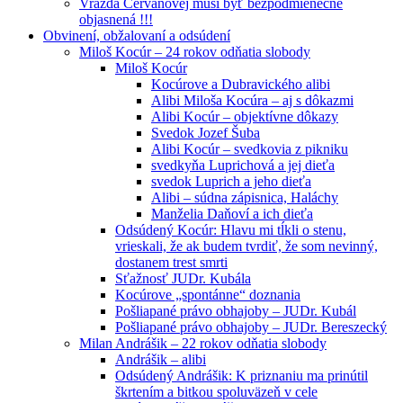
Vražda Cervanovej musí byť bezpodmienečne
objasnená !!!
Obvinení, obžalovaní a odsúdení
Miloš Kocúr – 24 rokov odňatia slobody
Miloš Kocúr
Kocúrove a Dubravického alibi
Alibi Miloša Kocúra – aj s dôkazmi
Alibi Kocúr – objektívne dôkazy
Svedok Jozef Šuba
Alibi Kocúr – svedkovia z pikniku
svedkyňa Luprichová a jej dieťa
svedok Luprich a jeho dieťa
Alibi – súdna zápisnica, Haláchy
Manželia Daňoví a ich dieťa
Odsúdený Kocúr: Hlavu mi tĺkli o stenu,
vrieskali, že ak budem tvrdiť, že som nevinný,
dostanem trest smrti
Sťažnosť JUDr. Kubála
Kocúrove „spontánne“ doznania
Pošliapané právo obhajoby – JUDr. Kubál
Pošliapané právo obhajoby – JUDr. Bereszecký
Milan Andrášik – 22 rokov odňatia slobody
Andrášik – alibi
Odsúdený Andrášik: K priznaniu ma prinútil
škrtením a bitkou spoluväzeň v cele