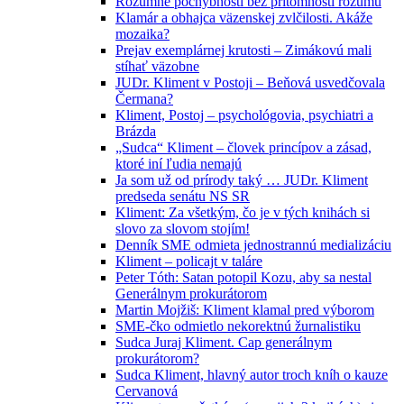
Rozumné pochybnosti bez prítomnosti rozumu
Klamár a obhajca väzenskej zvlčilosti. Akáže
mozaika?
Prejav exemplárnej krutosti – Zimákovú mali
stíhať väzobne
JUDr. Kliment v Postoji – Beňová usvedčovala
Čermana?
Kliment, Postoj – psychológovia, psychiatri a
Brázda
„Sudca“ Kliment – človek princípov a zásad,
ktoré iní ľudia nemajú
Ja som už od prírody taký … JUDr. Kliment
predseda senátu NS SR
Kliment: Za všetkým, čo je v tých knihách si
slovo za slovom stojím!
Denník SME odmieta jednostrannú medializáciu
Kliment – policajt v taláre
Peter Tóth: Satan potopil Kozu, aby sa nestal
Generálnym prokurátorom
Martin Mojžiš: Kliment klamal pred výborom
SME-čko odmietlo nekorektnú žurnalistiku
Sudca Juraj Kliment. Cap generálnym
prokurátorom?
Sudca Kliment, hlavný autor troch kníh o kauze
Cervanová