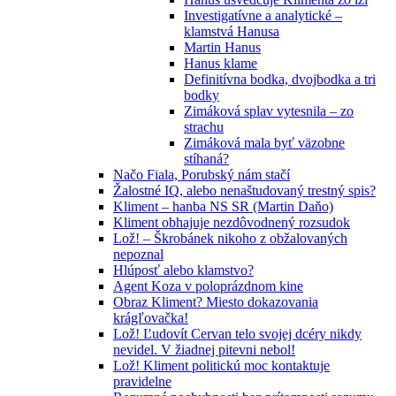
Investigatívne a analytické –
klamstvá Hanusa
Martin Hanus
Hanus klame
Definitívna bodka, dvojbodka a tri
bodky
Zimáková splav vytesnila – zo
strachu
Zimáková mala byť väzobne
stíhaná?
Načo Fiala, Porubský nám stačí
Žalostné IQ, alebo nenaštudovaný trestný spis?
Kliment – hanba NS SR (Martin Daňo)
Kliment obhajuje nezdôvodnený rozsudok
Lož! – Škrobánek nikoho z obžalovaných
nepoznal
Hlúposť alebo klamstvo?
Agent Koza v poloprázdnom kine
Obraz Kliment? Miesto dokazovania
krágľovačka!
Lož! Ľudovít Cervan telo svojej dcéry nikdy
nevidel. V žiadnej pitevni nebol!
Lož! Kliment politickú moc kontaktuje
pravidelne