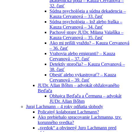
akademická pôda – Kauza Cervanová –
32. časť
Súdna psychológia a súdna dekadencia –
Kauza Cervanová – 33. časť
Súdna psychológia – lož alebo fraška –
Kauza Cervanová – 34. časť
Pachové stopy JUDr. Milana Valašíka –
Kauza Cervanová – 35. časť
Ako mi prišili vraždu? – Kauza Cervanová
– 36. časť
Vrahovia alebo emigranti? – Kauza
Cervanová – 37. časť
Detektív storočia? – Kauza Cervanová –
38. časť
Obesiť alebo vykastrovať? – Kauza
Cervanová – 39. časť
JUDr. Allan Bőhm – advokát obžalovaného
Beďača
Obhajca Beďača a Čermana – advokát
JUDr. Allan Bőhm
Juraj Lachmann – 4 roky odňatia slobody
Policajný kolaborant Lachmann?
Ako prebiehalo spracovanie Lachmanna, tzv.
korunného svedka?
„svedok“ a obvinený Juro Lachmann pred