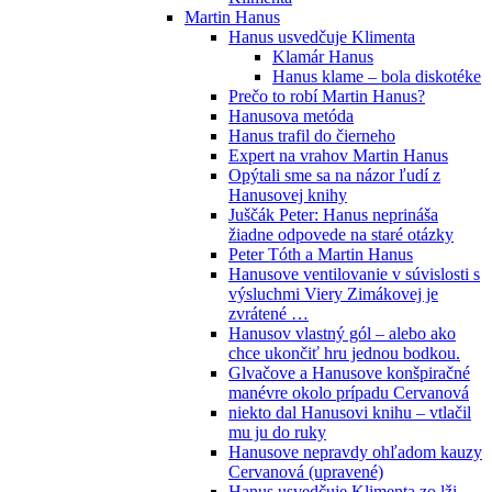
Martin Hanus
Hanus usvedčuje Klimenta
Klamár Hanus
Hanus klame – bola diskotéke
Prečo to robí Martin Hanus?
Hanusova metóda
Hanus trafil do čierneho
Expert na vrahov Martin Hanus
Opýtali sme sa na názor ľudí z
Hanusovej knihy
Juščák Peter: Hanus neprináša
žiadne odpovede na staré otázky
Peter Tóth a Martin Hanus
Hanusove ventilovanie v súvislosti s
výsluchmi Viery Zimákovej je
zvrátené …
Hanusov vlastný gól – alebo ako
chce ukončiť hru jednou bodkou.
Glvačove a Hanusove konšpiračné
manévre okolo prípadu Cervanová
niekto dal Hanusovi knihu – vtlačil
mu ju do ruky
Hanusove nepravdy ohľadom kauzy
Cervanová (upravené)
Hanus usvedčuje Klimenta zo lži