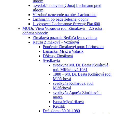
súdom
„svedok“ a obvinený Juraj Lachmann pred
súdom
Väzobné uznesenie na obv. Lachmanna
Lachmann po páde železnej opony
1. výpoveď Lachmanna: červený Fiat 600
MUDr. Viera Vozárová rod. Zimáková – 2,5 roka
odňatia slobody
Zimáková poznala Beďača len z videnia
Kauza Zimáková - Vozárová
Poučenie Zimákovej npor. Lörinczom
Lamačka, Mráz a Valašík
Dôkazy Zimáková
Svedkovia
svedkyňa MUDr. Beata Kollárová
rod. Mlčúchová 1981
1980 – MUDr. Beata Kollárová rod.
Mlčúchová
svedkyňa Kollárová, rod.
Mlčúchová
svedkyňa Agneša Zimáková –
matka
Ivona Mlynáriková
Kružlík
Deň zlomu 30.01.1980