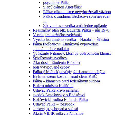
psychiater Pálka
Slabý článok Andrášik?
Pálka: nikomu sme nevyhrožovali väzbou
Pálka: o žiadnom Beďačovi som nevedel
…
Zbavenie sa svedka a následné opíjanie
Realizačný plán plk. Eduarda Pálku – jún 1978
V cele predbežného zadržania
Výroba korunného svedka – Harabrín, Šťastná
Pálka Pješčakovi: Zimáková vypovedala
spontánne bez nátlaku
Vyťažujte Nitranov, ktorí by boli ochotní klamať
Špicľovanie svedkov
Ako dostať študenta Brázdu?
boli vytypované osoby
Pálka (Urbánek) zisťuje, že 1 auto mu chýba
Byla nalezena kostra – snad člena KSČ
Pálka – klamstvo pred federálnym súdom
Bolero ministra Kaliňáka
Udavač Pálka krivo prisahal
svedok Antošovský o Beďačovi
Boľševická rodina Eduarda Pálku
Udavač Pálka – rozsudok
surovci, psychopati a sadisti
Akcia VILIK odkryla Nitranov