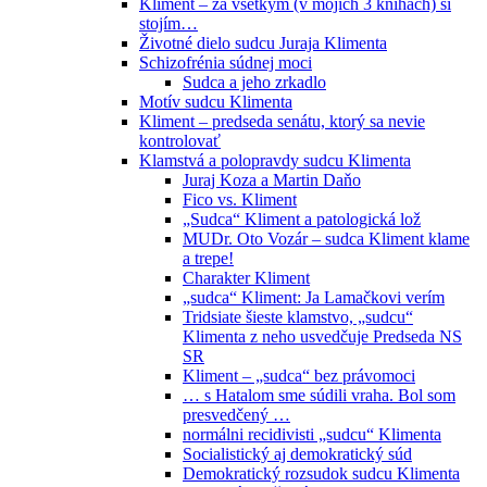
Kliment – za všetkým (v mojich 3 knihách) si
stojím…
Životné dielo sudcu Juraja Klimenta
Schizofrénia súdnej moci
Sudca a jeho zrkadlo
Motív sudcu Klimenta
Kliment – predseda senátu, ktorý sa nevie
kontrolovať
Klamstvá a polopravdy sudcu Klimenta
Juraj Koza a Martin Daňo
Fico vs. Kliment
„Sudca“ Kliment a patologická lož
MUDr. Oto Vozár – sudca Kliment klame
a trepe!
Charakter Kliment
„sudca“ Kliment: Ja Lamačkovi verím
Tridsiate šieste klamstvo, „sudcu“
Klimenta z neho usvedčuje Predseda NS
SR
Kliment – „sudca“ bez právomoci
… s Hatalom sme súdili vraha. Bol som
presvedčený …
normálni recidivisti „sudcu“ Klimenta
Socialistický aj demokratický súd
Demokratický rozsudok sudcu Klimenta