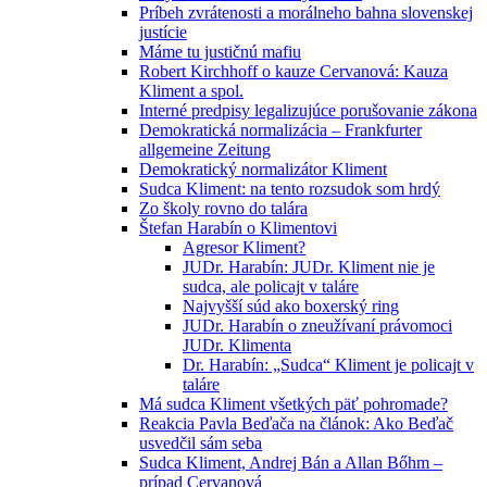
Príbeh zvrátenosti a morálneho bahna slovenskej
justície
Máme tu justičnú mafiu
Robert Kirchhoff o kauze Cervanová: Kauza
Kliment a spol.
Interné predpisy legalizujúce porušovanie zákona
Demokratická normalizácia – Frankfurter
allgemeine Zeitung
Demokratický normalizátor Kliment
Sudca Kliment: na tento rozsudok som hrdý
Zo školy rovno do talára
Štefan Harabín o Klimentovi
Agresor Kliment?
JUDr. Harabín: JUDr. Kliment nie je
sudca, ale policajt v taláre
Najvyšší súd ako boxerský ring
JUDr. Harabín o zneužívaní právomoci
JUDr. Klimenta
Dr. Harabín: „Sudca“ Kliment je policajt v
taláre
Má sudca Kliment všetkých päť pohromade?
Reakcia Pavla Beďača na článok: Ako Beďač
usvedčil sám seba
Sudca Kliment, Andrej Bán a Allan Bőhm –
prípad Cervanová