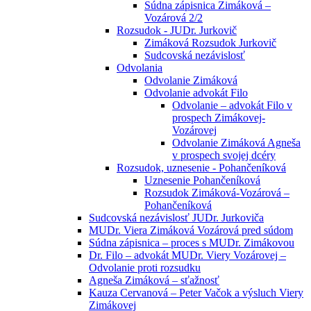
Súdna zápisnica Zimáková –
Vozárová 2/2
Rozsudok - JUDr. Jurkovič
Zimáková Rozsudok Jurkovič
Sudcovská nezávislosť
Odvolania
Odvolanie Zimáková
Odvolanie advokát Filo
Odvolanie – advokát Filo v
prospech Zimákovej-
Vozárovej
Odvolanie Zimáková Agneša
v prospech svojej dcéry
Rozsudok, uznesenie - Pohančeníková
Uznesenie Pohančeníková
Rozsudok Zimáková-Vozárová –
Pohančeníková
Sudcovská nezávislosť JUDr. Jurkoviča
MUDr. Viera Zimáková Vozárová pred súdom
Súdna zápisnica – proces s MUDr. Zimákovou
Dr. Filo – advokát MUDr. Viery Vozárovej –
Odvolanie proti rozsudku
Agneša Zimáková – sťažnosť
Kauza Cervanová – Peter Vačok a výsluch Viery
Zimákovej