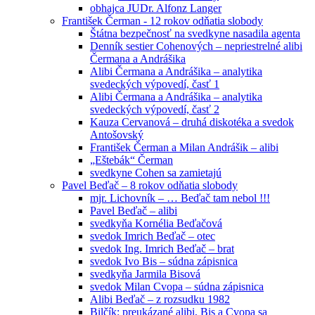
obhajca JUDr. Alfonz Langer
František Čerman - 12 rokov odňatia slobody
Štátna bezpečnosť na svedkyne nasadila agenta
Denník sestier Cohenových – nepriestrelné alibi
Čermana a Andrášika
Alibi Čermana a Andrášika – analytika
svedeckých výpovedí, časť 1
Alibi Čermana a Andrášika – analytika
svedeckých výpovedí, časť 2
Kauza Cervanová – druhá diskotéka a svedok
Antošovský
František Čerman a Milan Andrášik – alibi
„Eštebák“ Čerman
svedkyne Cohen sa zamietajú
Pavel Beďač – 8 rokov odňatia slobody
mjr. Lichovník – … Beďač tam nebol !!!
Pavel Beďač – alibi
svedkyňa Kornélia Beďačová
svedok Imrich Beďač – otec
svedok Ing. Imrich Beďač – brat
svedok Ivo Bis – súdna zápisnica
svedkyňa Jarmila Bisová
svedok Milan Cvopa – súdna zápisnica
Alibi Beďač – z rozsudku 1982
Bilčík: preukázané alibi, Bis a Cvopa sa