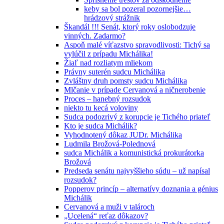
keby sa bol pozeral pozornejšie…
hrádzový strážnik
Škandál !!! Senát, ktorý roky oslobodzuje
vinných. Zadarmo?
Aspoň malé víťazstvo spravodlivosti: Tichý sa
vylúčil z prípadu Michálika!
Žiaľ nad rozliatym mliekom
Právny suterén sudcu Michálika
Zvláštny druh pomsty sudcu Michálika
Mlčanie v prípade Cervanová a ničnerobenie
Proces – hanebný rozsudok
niekto tu kecá voloviny
Sudca podozrivý z korupcie je Tichého priateľ
Kto je sudca Michálik?
Vyhodnotený dôkaz JUDr. Michálika
Ludmila Brožová-Polednová
sudca Michálik a komunistická prokurátorka
Brožová
Predseda senátu najvyššieho súdu – už napísal
rozsudok?
Popperov princíp – alternatívy doznania a génius
Michálik
Cervanová a muži v talároch
„Ucelená“ reťaz dôkazov?