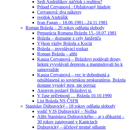
Sedí Andrášikov náčrtok s realitou?
Prípad Cervanová : Obžalovaný hladuje
Cervanová: dva nákresy
svedok Andrášik
Ivan Fagan – 18.06.1981.-.24.11.1981
Roman Brázda – 20 rokov odňatia slobody
Preparácia Romana Brázdu 15.-18.07.1981
Brázda – doznanie z cely Janžetiča
Výkon väzby Brázda a Kocúr
Brázda – povolávací rozkaz
Roman Brázda – alibi
Kauza Cervanová – Brázdovi podávali drogy,
liekmi vyvolávali depresiu a manipulovali ho k
samovražde
Kauza Cervanová – vec je dohodnutá a
odsúhlasená so sovietskou prokuratúrou, Brázda
dostane vysoký trest, nie povraz
Anonym poslaný Brázdovi st.
V čase príčetnosti … Brázda 10.10.1990
List Brázda NS ČSFR
Stanislav Dúbravický - 18 rokov odňatia slobody
vodič V3S Dubravický – Nožka
Alibi Stanislava Dubravického – aj s dôkazmi –
30 rokov zatajované v Kaniciach
Dubravický – účelové trestné stíhanie