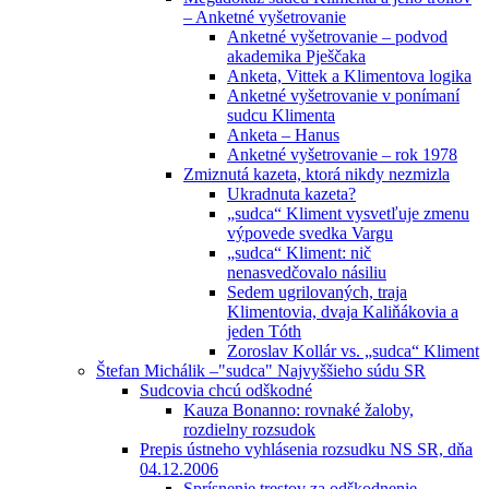
– Anketné vyšetrovanie
Anketné vyšetrovanie – podvod
akademika Pješčaka
Anketa, Vittek a Klimentova logika
Anketné vyšetrovanie v ponímaní
sudcu Klimenta
Anketa – Hanus
Anketné vyšetrovanie – rok 1978
Zmiznutá kazeta, ktorá nikdy nezmizla
Ukradnuta kazeta?
„sudca“ Kliment vysvetľuje zmenu
výpovede svedka Vargu
„sudca“ Kliment: nič
nenasvedčovalo násiliu
Sedem ugrilovaných, traja
Klimentovia, dvaja Kaliňákovia a
jeden Tóth
Zoroslav Kollár vs. „sudca“ Kliment
Štefan Michálik –"sudca" Najvyššieho súdu SR
Sudcovia chcú odškodné
Kauza Bonanno: rovnaké žaloby,
rozdielny rozsudok
Prepis ústneho vyhlásenia rozsudku NS SR, dňa
04.12.2006
Sprísnenie trestov za odškodnenie