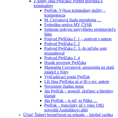
Z knihy Jána Pješčaka: Portrét právníka a
kriminalisty
Pješčak: Výkon kriminálnej služby –
kompetencia
M. Cervanová žiada prezidenta …
Federálna správa MV ČSSR
Splnenie pokynu najvyššieho predstaviteľa
štátu
Podvod Pješčaka č. 1 – podvod o ankete
Podvod Pješčaka č. 2
Podvod Pješčaka č. 3- do ničoho som
nezasahoval
Podvod Pješčaka č. 4
Husák poveruje Pješčaka
Margaréta Cervanová: upozornila na zlatú
mládež z Nitry
Vyhľadávací orgán Pješčak
Lži Jána Pješčaka sú aj lži o tzv. ankete
Neexistuje žiadna stopa
Ján Pješčak – generál, zločinec a literárny
klamár
Ján Pješčak – ja nič, to Pálka …
Pješčak – francúzky už v roku 1982
potvrdili Andrášikovi alibi
Účasť Štátnej bezpečnosti na prípade – falošné razítka