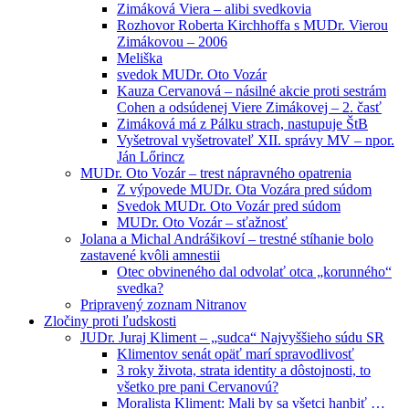
Zimáková Viera – alibi svedkovia
Rozhovor Roberta Kirchhoffa s MUDr. Vierou
Zimákovou – 2006
Meliška
svedok MUDr. Oto Vozár
Kauza Cervanová – násilné akcie proti sestrám
Cohen a odsúdenej Viere Zimákovej – 2. časť
Zimáková má z Pálku strach, nastupuje ŠtB
Vyšetroval vyšetrovateľ XII. správy MV – npor.
Ján Lőrincz
MUDr. Oto Vozár – trest nápravného opatrenia
Z výpovede MUDr. Ota Vozára pred súdom
Svedok MUDr. Oto Vozár pred súdom
MUDr. Oto Vozár – sťažnosť
Jolana a Michal Andrášikoví – trestné stíhanie bolo
zastavené kvôli amnestii
Otec obvineného dal odvolať otca „korunného“
svedka?
Pripravený zoznam Nitranov
Zločiny proti ľudskosti
JUDr. Juraj Kliment – „sudca“ Najvyššieho súdu SR
Klimentov senát opäť marí spravodlivosť
3 roky života, strata identity a dôstojnosti, to
všetko pre pani Cervanovú?
Moralista Kliment: Mali by sa všetci hanbiť …