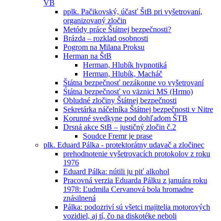
VB
pplk. Pačikovský, účasť ŠtB pri vyšetrovaní,
organizovaný zločin
Metódy práce Štátnej bezpečnosti?
Brázda – rozklad osobnosti
Pogrom na Milana Proksu
Herman na ŠtB
Herman, Hlubík hypnotiká
Herman, Hlubík, Macháč
Štátna bezpečnosť nezákonne vo vyšetrovaní
Śtátna bezpečnosť vo väznici MS (Hrmo)
Obludné zločiny Štátnej bezpečnosti
Sekretárka náčelníka Štátnej bezpečnosti v Nitre
Korunné svedkyne pod dohľadom ŠTB
Drsná akce StB – justičný zločin č.2
Soudce Fremr je prase
plk. Eduard Pálka - protektorátny udavač a zločinec
prehodnotenie vyšetrovacích protokolov z roku
1976
Eduard Pálka: nútili ju piť alkohol
Pracovná verzia Eduarda Pálku z januára roku
1978: Ľudmila Cervanová bola hromadne
znásilnená
Pálka: podozriví sú všetci majitelia motorových
vozidiel, aj tí, čo na diskotéke neboli