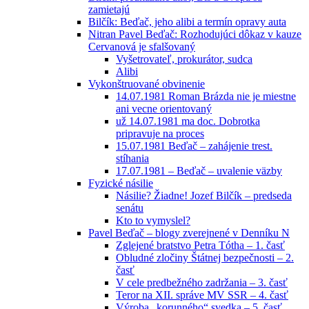
zamietajú
Bilčík: Beďač, jeho alibi a termín opravy auta
Nitran Pavel Beďač: Rozhodujúci dôkaz v kauze
Cervanová je sfalšovaný
Vyšetrovateľ, prokurátor, sudca
Alibi
Vykonštruované obvinenie
14.07.1981 Roman Brázda nie je miestne
ani vecne orientovaný
už 14.07.1981 ma doc. Dobrotka
pripravuje na proces
15.07.1981 Beďač – zahájenie trest.
stíhania
17.07.1981 – Beďač – uvalenie väzby
Fyzické násilie
Násilie? Žiadne! Jozef Bilčík – predseda
senátu
Kto to vymyslel?
Pavel Beďač – blogy zverejnené v Denníku N
Zglejené bratstvo Petra Tótha – 1. časť
Obludné zločiny Štátnej bezpečnosti – 2.
časť
V cele predbežného zadržania – 3. časť
Teror na XII. správe MV SSR – 4. časť
Výroba „korunného“ svedka – 5. časť