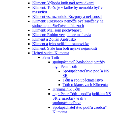
Kliment: Výhoda kníh nad rozsudkami
Kliment: To čo je v knihe by nemohlo byť v
rozsudku
Kliment vs. rozsudok: Rozpory a nejasnosti
Kliment: Rozsudok nemôže byť založený na
súdne nepoužiteľných dôkazoch
Kliment: Mal som pochybnosti
Kliment: Robím veci, ktoré ma bavia
Kliment a Zoltán Andrusko
Kliment a jeho radikálne stanovisko
Kliment: Stále tam boli nejaké nejasnosti
Hejteri sudcu Klimenta
Peter Tóth
spolupáchateľ 2-násobnej vraždy
mgr. Peter Tóth
Spolupáchateľstvo podľa NS
SR
Tóth a spolupáchateľstvo
Tóth o klamstvach Klimenta
Kriminálnik Tóth
mgr. Peter Tóth – podľa judikátu NS
SR 2-násobný vrah v
spolupáchateľstve
Spolupáchateľstvo podľa „sudcu“
Klimenta