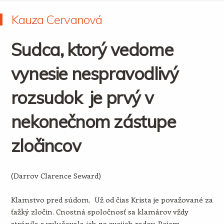
Kauza Cervanová
Sudca, ktorý vedome
vynesie nespravodlivý
rozsudok je prvý v
nekonečnom zástupe
zločincov
(Darrov Clarence Seward)
Klamstvo pred súdom. Už od čias Krista je považované za
ťažký zločin. Cnostná spoločnosť sa klamárov vždy
stránila a vylučovala ich zo svojich radov. Pojem