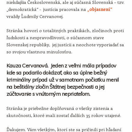
niekdajšia Československá, ale aj súčasná Slovenská – tzv.
„demokratická“ - justícia pracovala na
„objasnení“
vraždy Ľudmily Cervanovej.
Stránka hovorí o totalitných praktikách, zločinoch proti
ľudskosti a nespravodlivosti, o súčasnom stave
Slovenskej republiky, jej justícii a neochote vyporiadať sa
so svojou vlastnou minulosťou.
Kauza Cervanová. Jeden z veľmi mála prípadov
kde sa podarilo dokázať, ako sa úplne bežný
kriminálny prípad už v samotnom počiatku menil
na beštiálny zločin Štátnej bezpečnosti a jej
zúčtovanie s vnútorným nepriateľom.
Stránka je priebežne doplňovaná o všetky zistenia a
skutočnosti, ktoré mali zostať ďalších 35 rokov utajené.
Ďakujem. Vám všetkým, ktorí ste sa pričinili pri hľadaní