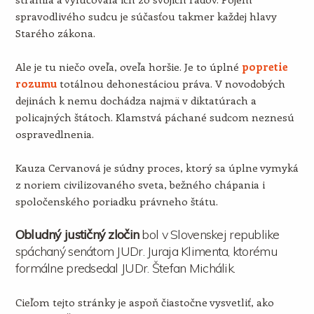
spravodlivého sudcu je súčasťou takmer každej hlavy
Starého zákona.
Ale je tu niečo oveľa, oveľa horšie. Je to úplné
popretie
rozumu
totálnou dehonestáciou práva. V novodobých
dejinách k nemu dochádza najmä v diktatúrach a
policajných štátoch. Klamstvá páchané sudcom neznesú
ospravedlnenia.
Kauza Cervanová je súdny proces, ktorý sa úplne vymyká
z noriem civilizovaného sveta, bežného chápania i
spoločenského poriadku právneho štátu.
Obludný justičný zločin
bol v Slovenskej republike
spáchaný senátom JUDr. Juraja Klimenta, ktorému
formálne predsedal JUDr. Štefan Michálik.
Cieľom tejto stránky je aspoň čiastočne vysvetliť, ako