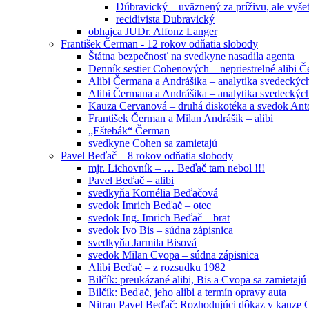
Dúbravický – uväznený za príživu, ale vyše
recidivista Dubravický
obhajca JUDr. Alfonz Langer
František Čerman - 12 rokov odňatia slobody
Štátna bezpečnosť na svedkyne nasadila agenta
Denník sestier Cohenových – nepriestrelné alibi 
Alibi Čermana a Andrášika – analytika svedeckých
Alibi Čermana a Andrášika – analytika svedeckých
Kauza Cervanová – druhá diskotéka a svedok An
František Čerman a Milan Andrášik – alibi
„Eštebák“ Čerman
svedkyne Cohen sa zamietajú
Pavel Beďač – 8 rokov odňatia slobody
mjr. Lichovník – … Beďač tam nebol !!!
Pavel Beďač – alibi
svedkyňa Kornélia Beďačová
svedok Imrich Beďač – otec
svedok Ing. Imrich Beďač – brat
svedok Ivo Bis – súdna zápisnica
svedkyňa Jarmila Bisová
svedok Milan Cvopa – súdna zápisnica
Alibi Beďač – z rozsudku 1982
Bilčík: preukázané alibi, Bis a Cvopa sa zamietajú
Bilčík: Beďač, jeho alibi a termín opravy auta
Nitran Pavel Beďač: Rozhodujúci dôkaz v kauze C