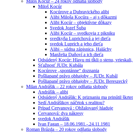
Miloš Kocúr – 24 rokov odňatia slobody
Miloš Kocúr
Kocúrove a Dubravického alibi
Alibi Miloša Kocúra – aj s dôkazmi
Alibi Kocúr – objektívne dôkazy
Svedok Jozef Šuba
Alibi Kocúr – svedkovia z pikniku
svedkyňa Luprichová a jej dieťa
svedok Luprich a jeho dieťa
Alibi – súdna zápisnica, Haláchy
Manželia Daňoví a ich dieťa
Odsúdený Kocúr: Hlavu mi tĺkli o stenu, vrieskali,
Sťažnosť JUDr. Kubála
Kocúrove „spontánne“ doznania
Pošliapané právo obhajoby – JUDr. Kubál
Pošliapané právo obhajoby – JUDr. Bereszecký
Milan Andrášik – 22 rokov odňatia slobody
Andrášik – alibi
Odsúdený Andrášik: K priznaniu ma prinútil škrte
Sedí Andrášikov náčrtok s realitou?
Prípad Cervanová : Obžalovaný hladuje
Cervanová: dva nákresy
svedok Andrášik
Ivan Fagan – 18.06.1981.-.24.11.1981
Roman Brázda – 20 rokov odňatia slobody