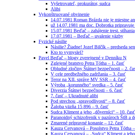
Vyšetrovateľ, prokurátor, sudca
Alibi
Vykonštruované obvinenie
14.07.1981 Roman Brázda nie je miestne an
už 14.07.1981 ma doc. Dobrotka pripravuje
15.07.1981 Beďač – zahájenie trest. stíhania
17.07.1981 – Beďač – uvalenie väzby
Fyzické násilie
Násilie? Žiadne! Jozef Bilčík – predseda sen
Kto to vymyslel?
Pavel Beďač – blogy zverejnené v Denníku N
Zglejené bratstvo Petra Tótha – 1. časť
Obludné zločiny Štátnej bezpečnosti – 2. ča
V cele predbežného zadržania – 3. časť
Teror na XII. správe MV SSR – 4. časť
Výroba „korunného“ svedka – 5. časť
Diverzia Štátnej bezpečnosti – 6. časť
7. časť – Ukradnuté alibi
Pod strechou „spravodlivosti“ – 8. časť
Žaloba väzňa 15 896 – 9. časť
Sudca Kliment a jeho „dôverníci“ – 10. časť
Paranoidný schizofrenik v pazúroch ŠtB a do
Zmarené prípravné konanie – 12. časť
Kauza Cervanová – Posolstvo Petra Tótha –
Kauza Cervanová – „Sudca“ Kliment a jeho 