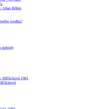
ča
r. Allan Bőhm
unného svedka?
a slobody
d. Mlčúchová 1981
 Mlčúchová
0.01.1980