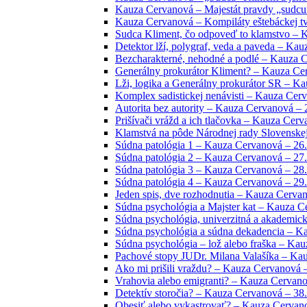
Kauza Cervanová – Majestát pravdy „sudcu“
Kauza Cervanová – Kompiláty eštebáckej tvo
Sudca Kliment, čo odpoveď to klamstvo – 
Detektor lží, polygraf, veda a paveda – Ka
Bezcharakterné, nehodné a podlé – Kauza C
Generálny prokurátor Kliment? – Kauza Cer
Lži, logika a Generálny prokurátor SR – Ka
Komplex sadistickej nenávisti – Kauza Cerv
Autorita bez autority – Kauza Cervanová – 
Prišívači vrážd a ich tlačovka – Kauza Cerv
Klamstvá na pôde Národnej rady Slovenskej
Súdna patológia 1 – Kauza Cervanová – 26.
Súdna patológia 2 – Kauza Cervanová – 27.
Súdna patológia 3 – Kauza Cervanová – 28.
Súdna patológia 4 – Kauza Cervanová – 29.
Jeden spis, dve rozhodnutia – Kauza Cervan
Súdna psychológia a Majster kat – Kauza C
Súdna psychológia, univerzitná a akademic
Súdna psychológia a súdna dekadencia – K
Súdna psychológia – lož alebo fraška – Kau
Pachové stopy JUDr. Milana Valašíka – Kau
Ako mi prišili vraždu? – Kauza Cervanová –
Vrahovia alebo emigranti? – Kauza Cervano
Detektív storočia? – Kauza Cervanová – 38.
Obesiť alebo vykastrovať? – Kauza Cervano