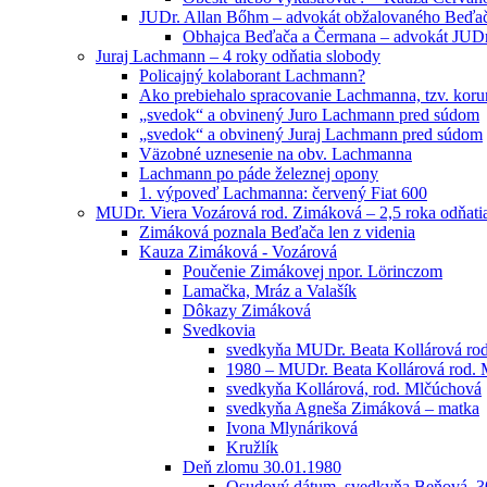
JUDr. Allan Bőhm – advokát obžalovaného Beďa
Obhajca Beďača a Čermana – advokát JUD
Juraj Lachmann – 4 roky odňatia slobody
Policajný kolaborant Lachmann?
Ako prebiehalo spracovanie Lachmanna, tzv. kor
„svedok“ a obvinený Juro Lachmann pred súdom
„svedok“ a obvinený Juraj Lachmann pred súdom
Väzobné uznesenie na obv. Lachmanna
Lachmann po páde železnej opony
1. výpoveď Lachmanna: červený Fiat 600
MUDr. Viera Vozárová rod. Zimáková – 2,5 roka odňati
Zimáková poznala Beďača len z videnia
Kauza Zimáková - Vozárová
Poučenie Zimákovej npor. Lörinczom
Lamačka, Mráz a Valašík
Dôkazy Zimáková
Svedkovia
svedkyňa MUDr. Beata Kollárová ro
1980 – MUDr. Beata Kollárová rod.
svedkyňa Kollárová, rod. Mlčúchová
svedkyňa Agneša Zimáková – matka
Ivona Mlynáriková
Kružlík
Deň zlomu 30.01.1980
Osudový dátum, svedkyňa Beňová, 3