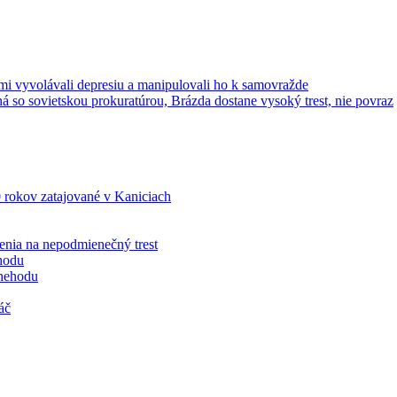
mi vyvolávali depresiu a manipulovali ho k samovražde
 so sovietskou prokuratúrou, Brázda dostane vysoký trest, nie povraz
0 rokov zatajované v Kaniciach
enia na nepodmienečný trest
hodu
 nehodu
áč