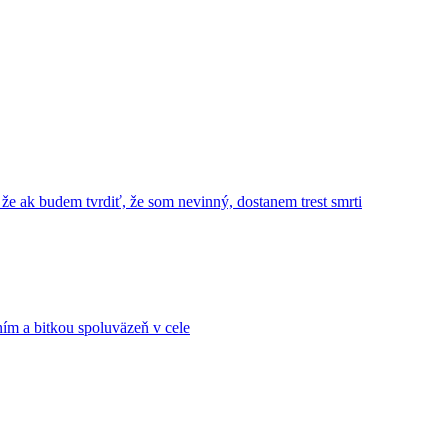
 že ak budem tvrdiť, že som nevinný, dostanem trest smrti
ním a bitkou spoluväzeň v cele