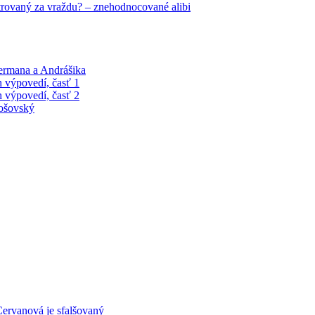
trovaný za vraždu? – znehodnocované alibi
Čermana a Andrášika
 výpovedí, časť 1
 výpovedí, časť 2
tošovský
ervanová je sfalšovaný