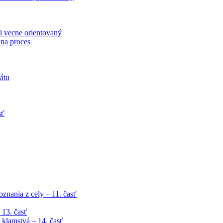
i vecne orientovaný
 na proces
átu
sť
znania z cely – 11. časť
 13. časť
klamstvá – 14. časť