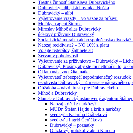
Trestná činnosť Stanislava Dubravického
Dubravický, alibi, Lichovník a Noška
Dúbravický – alibi
Vyšetrovanie vraždy – vo väzbe za príživu
Motáky a agent Šturma
Miroslav Mihoč alias Dubravický
účelový príživník Dubravický
Socialistická morálka alebo spoločenská diverzi
Naozaj recidivista? – NO 10% z platu
Volajte federálov, šplhnete si!
Zervan v pohotovosti
Vyšetrovanie za príživníctvo – Dúbravický – Lich
Dúbravický: Prosím, aby ste mi netlmočili to, o č
Oklamaná a zneužitá matka
Vyšetrovateľ zabezpečí nepodmienečný rozsudok
recidivista Dúbravický – 4 mesiace nápravného o
Obžaloba – návrh trestu pre Dúbravického
Mihoč a Dubravický
Stanislav Dubravický ustanovený agentom Štátnej
Naozaj kričal z narkózy?
MUDr. Štefan Hajdu a krik z narkózy
svedkyňa Katarína Drábeková
svedkyňa Ingrid Čerňáková
Dubravický – poznatky
Otázkový protokol v akcii Kamera