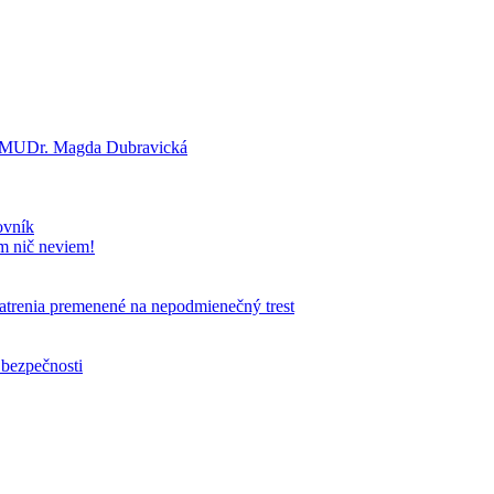
a? MUDr. Magda Dubravická
ovník
om nič neviem!
patrenia premenené na nepodmienečný trest
 bezpečnosti