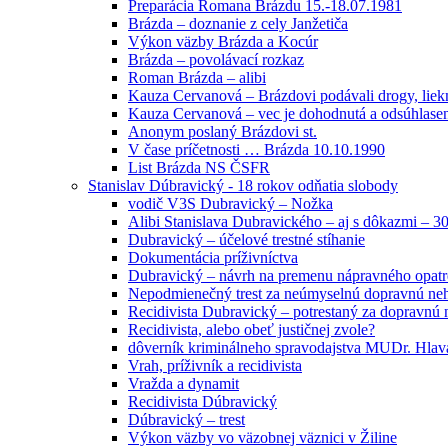
Preparácia Romana Brázdu 15.-18.07.1981
Brázda – doznanie z cely Janžetiča
Výkon väzby Brázda a Kocúr
Brázda – povolávací rozkaz
Roman Brázda – alibi
Kauza Cervanová – Brázdovi podávali drogy, liek
Kauza Cervanová – vec je dohodnutá a odsúhlasená
Anonym poslaný Brázdovi st.
V čase príčetnosti … Brázda 10.10.1990
List Brázda NS ČSFR
Stanislav Dúbravický - 18 rokov odňatia slobody
vodič V3S Dubravický – Nožka
Alibi Stanislava Dubravického – aj s dôkazmi – 3
Dubravický – účelové trestné stíhanie
Dokumentácia príživníctva
Dubravický – návrh na premenu nápravného opatr
Nepodmienečný trest za neúmyselnú dopravnú ne
Recidivista Dubravický – potrestaný za dopravnú
Recidivista, alebo obeť justičnej zvole?
dôverník kriminálneho spravodajstva MUDr. Hlav
Vrah, príživník a recidivista
Vražda a dynamit
Recidivista Dúbravický
Dúbravický – trest
Výkon väzby vo väzobnej väznici v Žiline