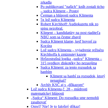
zrkadla
Po publikovaní "našich" kníh zostali ticho
– sudca Kliment – Postoj
Čerman a hlúposti sudcu Klimenta
5x lož sudcu Klimenta
Robert Kirchhoff: Audiokazetu nik zo
spisu nezobral.
Kliment – kandidatúry na post riaditeľa
NBÚ som sa čestne zbavil
Sudca Kliment klame, keď hovorí za
Kocúra
Lož sudcu Klimenta – vyjadrenie režiséra
Kirchhoffa k zmiznutej kazete
Hrôzostrašná logika „sudcu“ Klimenta –
315 svedkov diskotéky ho nezaujíma
Sudca Kliment: za tento rozsudok sa
hanbím
Kliment sa hanbí za rozsudok, ktorý
nenapísal?
Archív KSČ aj s „dôkazom“
Lož sudcu Klimenta č. 28 – múdrosti
matematickej hlúposti
„Sudca“ Kliment: Do rozsudku sme nemohli
zasahovať
Omyl? Nie! Je to falošný dôkaz!