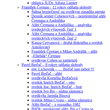
obhajca JUDr. Alfonz Langer
František Čerman - 12 rokov odňatia slobody
Štátna bezpečnosť na svedkyne nasadila agenta
Denník sestier Cohenových – nepriestrelné alibi
Čermana a Andrášika
Alibi Čermana a Andrášika – analytika
svedeckých výpovedí, časť 1
Alibi Čermana a Andrášika – analytika
svedeckých výpovedí, časť 2
Kauza Cervanová – druhá diskotéka a svedok
Antošovský
František Čerman a Milan Andrášik – alibi
„Eštebák“ Čerman
svedkyne Cohen sa zamietajú
Pavel Beďač – 8 rokov odňatia slobody
mjr. Lichovník – … Beďač tam nebol !!!
Pavel Beďač – alibi
svedkyňa Kornélia Beďačová
svedok Imrich Beďač – otec
svedok Ing. Imrich Beďač – brat
svedok Ivo Bis – súdna zápisnica
svedkyňa Jarmila Bisová
svedok Milan Cvopa – súdna zápisnica
Alibi Beďač – z rozsudku 1982
Bilčík: preukázané alibi, Bis a Cvopa sa