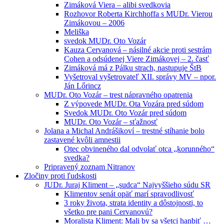
Zimáková Viera – alibi svedkovia
Rozhovor Roberta Kirchhoffa s MUDr. Vierou
Zimákovou – 2006
Meliška
svedok MUDr. Oto Vozár
Kauza Cervanová – násilné akcie proti sestrám
Cohen a odsúdenej Viere Zimákovej – 2. časť
Zimáková má z Pálku strach, nastupuje ŠtB
Vyšetroval vyšetrovateľ XII. správy MV – npor.
Ján Lőrincz
MUDr. Oto Vozár – trest nápravného opatrenia
Z výpovede MUDr. Ota Vozára pred súdom
Svedok MUDr. Oto Vozár pred súdom
MUDr. Oto Vozár – sťažnosť
Jolana a Michal Andrášikoví – trestné stíhanie bolo
zastavené kvôli amnestii
Otec obvineného dal odvolať otca „korunného“
svedka?
Pripravený zoznam Nitranov
Zločiny proti ľudskosti
JUDr. Juraj Kliment – „sudca“ Najvyššieho súdu SR
Klimentov senát opäť marí spravodlivosť
3 roky života, strata identity a dôstojnosti, to
všetko pre pani Cervanovú?
Moralista Kliment: Mali by sa všetci hanbiť …