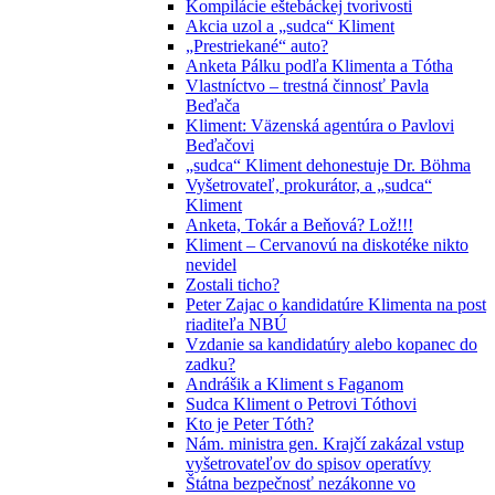
Kompilácie eštebáckej tvorivosti
Akcia uzol a „sudca“ Kliment
„Prestriekané“ auto?
Anketa Pálku podľa Klimenta a Tótha
Vlastníctvo – trestná činnosť Pavla
Beďača
Kliment: Väzenská agentúra o Pavlovi
Beďačovi
„sudca“ Kliment dehonestuje Dr. Böhma
Vyšetrovateľ, prokurátor, a „sudca“
Kliment
Anketa, Tokár a Beňová? Lož!!!
Kliment – Cervanovú na diskotéke nikto
nevidel
Zostali ticho?
Peter Zajac o kandidatúre Klimenta na post
riaditeľa NBÚ
Vzdanie sa kandidatúry alebo kopanec do
zadku?
Andrášik a Kliment s Faganom
Sudca Kliment o Petrovi Tóthovi
Kto je Peter Tóth?
Nám. ministra gen. Krajčí zakázal vstup
vyšetrovateľov do spisov operatívy
Štátna bezpečnosť nezákonne vo