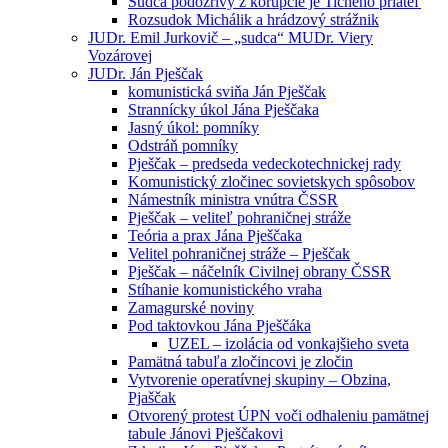
Sudca podozrivý z korupcie je Tichého priateľ
Rozsudok Michálik a hrádzový strážnik
JUDr. Emil Jurkovič – „sudca“ MUDr. Viery
Vozárovej
JUDr. Ján Pješčak
komunistická sviňa Ján Pješčak
Strannícky úkol Jána Pješčaka
Jasný úkol: pomníky
Odstráň pomníky
Pješčak – predseda vedeckotechnickej rady
Komunistický zločinec sovietskych spôsobov
Námestník ministra vnútra ČSSR
Pješčak – veliteľ pohraničnej stráže
Teória a prax Jána Pješčaka
Velitel pohraničnej stráže – Pješčak
Pješčak – náčelník Civilnej obrany ČSSR
Stíhanie komunistického vraha
Zamagurské noviny
Pod taktovkou Jána Pješčáka
UZEL – izolácia od vonkajšieho sveta
Pamätná tabuľa zločincovi je zločin
Vytvorenie operatívnej skupiny – Obzina,
Pjaščak
Otvorený protest ÚPN voči odhaleniu pamätnej
tabule Jánovi Pješčakovi