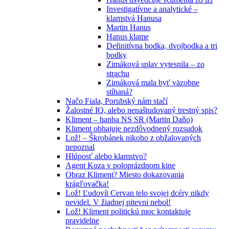
Investigatívne a analytické –
klamstvá Hanusa
Martin Hanus
Hanus klame
Definitívna bodka, dvojbodka a tri
bodky
Zimáková splav vytesnila – zo
strachu
Zimáková mala byť väzobne
stíhaná?
Načo Fiala, Porubský nám stačí
Žalostné IQ, alebo nenaštudovaný trestný spis?
Kliment – hanba NS SR (Martin Daňo)
Kliment obhajuje nezdôvodnený rozsudok
Lož! – Škrobánek nikoho z obžalovaných
nepoznal
Hlúposť alebo klamstvo?
Agent Koza v poloprázdnom kine
Obraz Kliment? Miesto dokazovania
krágľovačka!
Lož! Ľudovít Cervan telo svojej dcéry nikdy
nevidel. V žiadnej pitevni nebol!
Lož! Kliment politickú moc kontaktuje
pravidelne