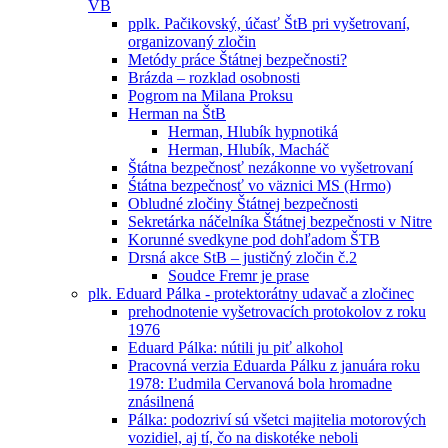
VB
pplk. Pačikovský, účasť ŠtB pri vyšetrovaní,
organizovaný zločin
Metódy práce Štátnej bezpečnosti?
Brázda – rozklad osobnosti
Pogrom na Milana Proksu
Herman na ŠtB
Herman, Hlubík hypnotiká
Herman, Hlubík, Macháč
Štátna bezpečnosť nezákonne vo vyšetrovaní
Śtátna bezpečnosť vo väznici MS (Hrmo)
Obludné zločiny Štátnej bezpečnosti
Sekretárka náčelníka Štátnej bezpečnosti v Nitre
Korunné svedkyne pod dohľadom ŠTB
Drsná akce StB – justičný zločin č.2
Soudce Fremr je prase
plk. Eduard Pálka - protektorátny udavač a zločinec
prehodnotenie vyšetrovacích protokolov z roku
1976
Eduard Pálka: nútili ju piť alkohol
Pracovná verzia Eduarda Pálku z januára roku
1978: Ľudmila Cervanová bola hromadne
znásilnená
Pálka: podozriví sú všetci majitelia motorových
vozidiel, aj tí, čo na diskotéke neboli