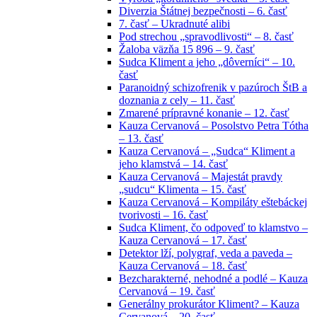
Diverzia Štátnej bezpečnosti – 6. časť
7. časť – Ukradnuté alibi
Pod strechou „spravodlivosti“ – 8. časť
Žaloba väzňa 15 896 – 9. časť
Sudca Kliment a jeho „dôverníci“ – 10.
časť
Paranoidný schizofrenik v pazúroch ŠtB a
doznania z cely – 11. časť
Zmarené prípravné konanie – 12. časť
Kauza Cervanová – Posolstvo Petra Tótha
– 13. časť
Kauza Cervanová – „Sudca“ Kliment a
jeho klamstvá – 14. časť
Kauza Cervanová – Majestát pravdy
„sudcu“ Klimenta – 15. časť
Kauza Cervanová – Kompiláty eštebáckej
tvorivosti – 16. časť
Sudca Kliment, čo odpoveď to klamstvo –
Kauza Cervanová – 17. časť
Detektor lží, polygraf, veda a paveda –
Kauza Cervanová – 18. časť
Bezcharakterné, nehodné a podlé – Kauza
Cervanová – 19. časť
Generálny prokurátor Kliment? – Kauza
Cervanová – 20. časť