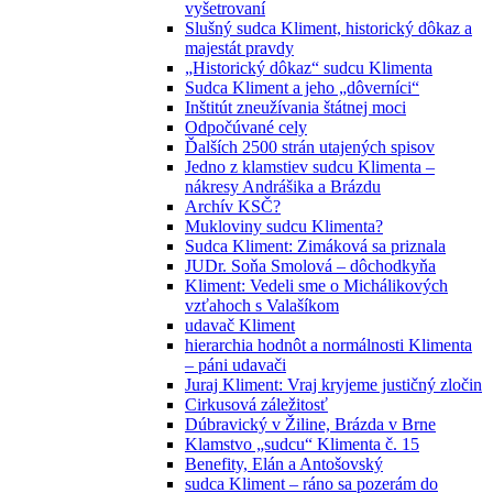
vyšetrovaní
Slušný sudca Kliment, historický dôkaz a
majestát pravdy
„Historický dôkaz“ sudcu Klimenta
Sudca Kliment a jeho „dôverníci“
Inštitút zneužívania štátnej moci
Odpočúvané cely
Ďalších 2500 strán utajených spisov
Jedno z klamstiev sudcu Klimenta –
nákresy Andrášika a Brázdu
Archív KSČ?
Mukloviny sudcu Klimenta?
Sudca Kliment: Zimáková sa priznala
JUDr. Soňa Smolová – dôchodkyňa
Kliment: Vedeli sme o Michálikových
vzťahoch s Valašíkom
udavač Kliment
hierarchia hodnôt a normálnosti Klimenta
– páni udavači
Juraj Kliment: Vraj kryjeme justičný zločin
Cirkusová záležitosť
Dúbravický v Žiline, Brázda v Brne
Klamstvo „sudcu“ Klimenta č. 15
Benefity, Elán a Antošovský
sudca Kliment – ráno sa pozerám do