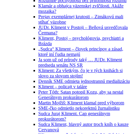
Rozumné pochybnosti bez prítomnosti rozumu
Klamár a obhajca väzenskej zvlčilosti. Akáže
mozaika?
Prejav exemplárnej krutosti – Zimákovú mali
stíhať väzobne
JUDr. Kliment v Postoji – Beňová usvedčovala
Čermana?
Kliment, Postoj – psychológovia, psychiatri a
Brázda
„Sudca“ Kliment – človek princípov a zásad,
ktoré iní ľudia nemajú
Ja som už od prírody taký … JUDr. Kliment
predseda senátu NS SR
Kliment: Za všetkým, čo je v tých knihách si
slovo za slovom stojím!
Denník SME odmieta jednostrannú medializáciu
Kliment – policajt v taláre
Peter Tóth: Satan potopil Kozu, aby sa nestal
Generálnym prokurátorom
Martin Mojžiš: Kliment klamal pred výborom
SME-čko odmietlo nekorektnú žurnalistiku
Sudca Juraj Kliment. Cap generálnym
prokurátorom?
Sudca Kliment, hlavný autor troch kníh o kauze
Cervanová