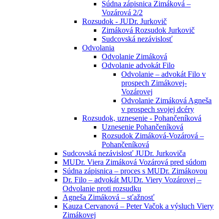
Súdna zápisnica Zimáková –
Vozárová 2/2
Rozsudok - JUDr. Jurkovič
Zimáková Rozsudok Jurkovič
Sudcovská nezávislosť
Odvolania
Odvolanie Zimáková
Odvolanie advokát Filo
Odvolanie – advokát Filo v
prospech Zimákovej-
Vozárovej
Odvolanie Zimáková Agneša
v prospech svojej dcéry
Rozsudok, uznesenie - Pohančeníková
Uznesenie Pohančeníková
Rozsudok Zimáková-Vozárová –
Pohančeníková
Sudcovská nezávislosť JUDr. Jurkoviča
MUDr. Viera Zimáková Vozárová pred súdom
Súdna zápisnica – proces s MUDr. Zimákovou
Dr. Filo – advokát MUDr. Viery Vozárovej –
Odvolanie proti rozsudku
Agneša Zimáková – sťažnosť
Kauza Cervanová – Peter Vačok a výsluch Viery
Zimákovej