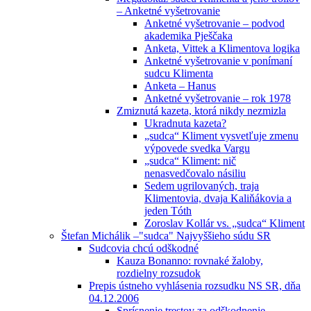
– Anketné vyšetrovanie
Anketné vyšetrovanie – podvod
akademika Pješčaka
Anketa, Vittek a Klimentova logika
Anketné vyšetrovanie v ponímaní
sudcu Klimenta
Anketa – Hanus
Anketné vyšetrovanie – rok 1978
Zmiznutá kazeta, ktorá nikdy nezmizla
Ukradnuta kazeta?
„sudca“ Kliment vysvetľuje zmenu
výpovede svedka Vargu
„sudca“ Kliment: nič
nenasvedčovalo násiliu
Sedem ugrilovaných, traja
Klimentovia, dvaja Kaliňákovia a
jeden Tóth
Zoroslav Kollár vs. „sudca“ Kliment
Štefan Michálik –"sudca" Najvyššieho súdu SR
Sudcovia chcú odškodné
Kauza Bonanno: rovnaké žaloby,
rozdielny rozsudok
Prepis ústneho vyhlásenia rozsudku NS SR, dňa
04.12.2006
Sprísnenie trestov za odškodnenie