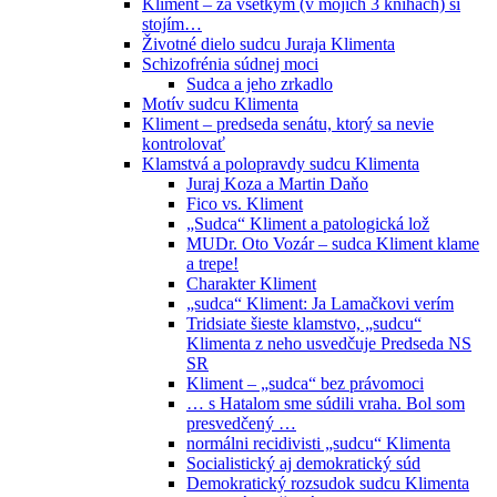
Kliment – za všetkým (v mojich 3 knihách) si
stojím…
Životné dielo sudcu Juraja Klimenta
Schizofrénia súdnej moci
Sudca a jeho zrkadlo
Motív sudcu Klimenta
Kliment – predseda senátu, ktorý sa nevie
kontrolovať
Klamstvá a polopravdy sudcu Klimenta
Juraj Koza a Martin Daňo
Fico vs. Kliment
„Sudca“ Kliment a patologická lož
MUDr. Oto Vozár – sudca Kliment klame
a trepe!
Charakter Kliment
„sudca“ Kliment: Ja Lamačkovi verím
Tridsiate šieste klamstvo, „sudcu“
Klimenta z neho usvedčuje Predseda NS
SR
Kliment – „sudca“ bez právomoci
… s Hatalom sme súdili vraha. Bol som
presvedčený …
normálni recidivisti „sudcu“ Klimenta
Socialistický aj demokratický súd
Demokratický rozsudok sudcu Klimenta