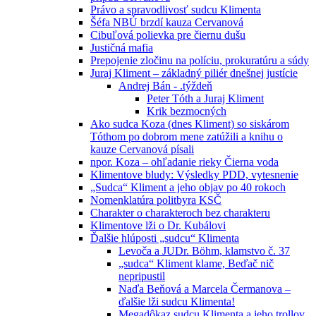
Právo a spravodlivosť sudcu Klimenta
Šéfa NBÚ brzdí kauza Cervanová
Cibuľová polievka pre čiernu dušu
Justičná mafia
Prepojenie zločinu na políciu, prokuratúru a súdy
Juraj Kliment – základný piliér dnešnej justície
Andrej Bán - .týždeň
Peter Tóth a Juraj Kliment
Krik bezmocných
Ako sudca Koza (dnes Kliment) so siskárom
Tóthom po dobrom mene zatúžili a knihu o
kauze Cervanová písali
npor. Koza – ohľadanie rieky Čierna voda
Klimentove bludy: Výsledky PDD, vytesnenie
„Sudca“ Kliment a jeho objav po 40 rokoch
Nomenklatúra politbyra KSČ
Charakter o charakteroch bez charakteru
Klimentove lži o Dr. Kubálovi
Ďalšie hlúposti „sudcu“ Klimenta
Levoča a JUDr. Böhm, klamstvo č. 37
„sudca“ Kliment klame, Beďač nič
nepripustil
Naďa Beňová a Marcela Čermanova –
ďalšie lži sudcu Klimenta!
Megadôkaz sudcu Klimenta a jeho trollov