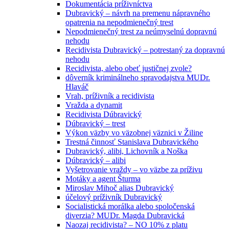
Dokumentácia príživníctva
Dubravický – návrh na premenu nápravného
opatrenia na nepodmienečný trest
Nepodmienečný trest za neúmyselnú dopravnú
nehodu
Recidivista Dubravický – potrestaný za dopravnú
nehodu
Recidivista, alebo obeť justičnej zvole?
dôverník kriminálneho spravodajstva MUDr.
Hlaváč
Vrah, príživník a recidivista
Vražda a dynamit
Recidivista Dúbravický
Dúbravický – trest
Výkon väzby vo väzobnej väznici v Žiline
Trestná činnosť Stanislava Dubravického
Dubravický, alibi, Lichovník a Noška
Dúbravický – alibi
Vyšetrovanie vraždy – vo väzbe za príživu
Motáky a agent Šturma
Miroslav Mihoč alias Dubravický
účelový príživník Dubravický
Socialistická morálka alebo spoločenská
diverzia? MUDr. Magda Dubravická
Naozaj recidivista? – NO 10% z platu