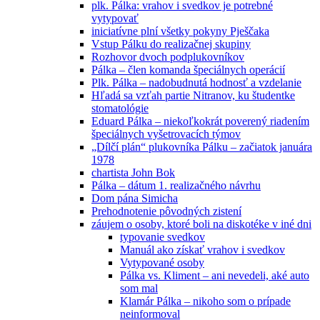
plk. Pálka: vrahov i svedkov je potrebné
vytypovať
iniciatívne plní všetky pokyny Pješčaka
Vstup Pálku do realizačnej skupiny
Rozhovor dvoch podplukovníkov
Pálka – člen komanda špeciálnych operácií
Plk. Pálka – nadobudnutá hodnosť a vzdelanie
Hľadá sa vzťah partie Nitranov, ku študentke
stomatológie
Eduard Pálka – niekoľkokrát poverený riadením
špeciálnych vyšetrovacích týmov
„Dílčí plán“ plukovníka Pálku – začiatok januára
1978
chartista John Bok
Pálka – dátum 1. realizačného návrhu
Dom pána Simicha
Prehodnotenie pôvodných zistení
záujem o osoby, ktoré boli na diskotéke v iné dni
typovanie svedkov
Manuál ako získať vrahov i svedkov
Vytypované osoby
Pálka vs. Kliment – ani nevedeli, aké auto
som mal
Klamár Pálka – nikoho som o prípade
neinformoval