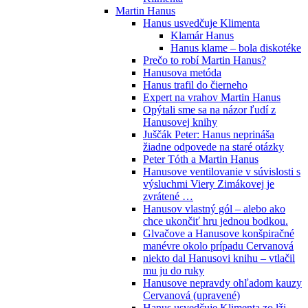
Martin Hanus
Hanus usvedčuje Klimenta
Klamár Hanus
Hanus klame – bola diskotéke
Prečo to robí Martin Hanus?
Hanusova metóda
Hanus trafil do čierneho
Expert na vrahov Martin Hanus
Opýtali sme sa na názor ľudí z
Hanusovej knihy
Juščák Peter: Hanus neprináša
žiadne odpovede na staré otázky
Peter Tóth a Martin Hanus
Hanusove ventilovanie v súvislosti s
výsluchmi Viery Zimákovej je
zvrátené …
Hanusov vlastný gól – alebo ako
chce ukončiť hru jednou bodkou.
Glvačove a Hanusove konšpiračné
manévre okolo prípadu Cervanová
niekto dal Hanusovi knihu – vtlačil
mu ju do ruky
Hanusove nepravdy ohľadom kauzy
Cervanová (upravené)
Hanus usvedčuje Klimenta zo lži