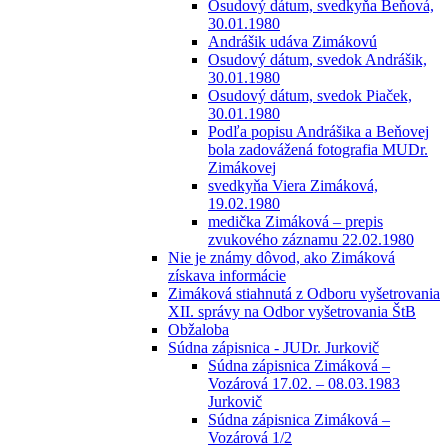
Osudový dátum, svedkyňa Beňová,
30.01.1980
Andrášik udáva Zimákovú
Osudový dátum, svedok Andrášik,
30.01.1980
Osudový dátum, svedok Piaček,
30.01.1980
Podľa popisu Andrášika a Beňovej
bola zadovážená fotografia MUDr.
Zimákovej
svedkyňa Viera Zimáková,
19.02.1980
medička Zimáková – prepis
zvukového záznamu 22.02.1980
Nie je známy dôvod, ako Zimáková
získava informácie
Zimáková stiahnutá z Odboru vyšetrovania
XII. správy na Odbor vyšetrovania ŠtB
Obžaloba
Súdna zápisnica - JUDr. Jurkovič
Súdna zápisnica Zimáková –
Vozárová 17.02. – 08.03.1983
Jurkovič
Súdna zápisnica Zimáková –
Vozárová 1/2