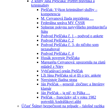
Z knihy Jána Pješčaka: Portrét právníka a
kriminalisty
Pješčak: Výkon kriminálnej služby –
kompetencia
M. Cervanová žiada prezidenta …
Federálna správa MV ČSSR
Splnenie pokynu najvyššieho predstaviteľa
štátu
Podvod Pješčaka č. 1 – podvod o ankete
Podvod Pješčaka č. 2
Podvod Pješčaka č. 3- do ničoho som
nezasahoval
Podvod Pješčaka č. 4
Husák poveruje Pješčaka
Margaréta Cervanová: upozornila na zlatú
mládež z Nitry
Vyhľadávací orgán Pješčak
Lži Jána Pješčaka sú aj lži o tzv. ankete
Neexistuje žiadna stopa
Ján Pješčak – generál, zločinec a literárny
klamár
Ján Pješčak – ja nič, to Pálka …
Pješčak – francúzky už v roku 1982
potvrdili Andrášikovi alibi
Účasť Štátnej bezpečnosti na prípade – falošné razítka