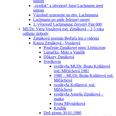
súdom
„svedok“ a obvinený Juraj Lachmann pred
súdom
Väzobné uznesenie na obv. Lachmanna
Lachmann po páde železnej opony
1. výpoveď Lachmanna: červený Fiat 600
MUDr. Viera Vozárová rod. Zimáková – 2,5 roka
odňatia slobody
Zimáková poznala Beďača len z videnia
Kauza Zimáková - Vozárová
Poučenie Zimákovej npor. Lörinczom
Lamačka, Mráz a Valašík
Dôkazy Zimáková
Svedkovia
svedkyňa MUDr. Beata Kollárová
rod. Mlčúchová 1981
1980 – MUDr. Beata Kollárová rod.
Mlčúchová
svedkyňa Kollárová, rod.
Mlčúchová
svedkyňa Agneša Zimáková –
matka
Ivona Mlynáriková
Kružlík
Deň zlomu 30.01.1980