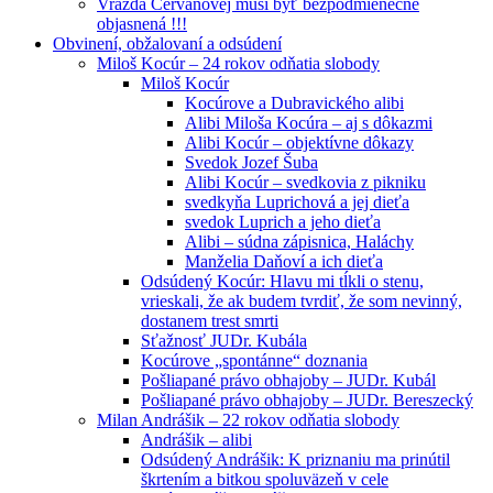
Vražda Cervanovej musí byť bezpodmienečne
objasnená !!!
Obvinení, obžalovaní a odsúdení
Miloš Kocúr – 24 rokov odňatia slobody
Miloš Kocúr
Kocúrove a Dubravického alibi
Alibi Miloša Kocúra – aj s dôkazmi
Alibi Kocúr – objektívne dôkazy
Svedok Jozef Šuba
Alibi Kocúr – svedkovia z pikniku
svedkyňa Luprichová a jej dieťa
svedok Luprich a jeho dieťa
Alibi – súdna zápisnica, Haláchy
Manželia Daňoví a ich dieťa
Odsúdený Kocúr: Hlavu mi tĺkli o stenu,
vrieskali, že ak budem tvrdiť, že som nevinný,
dostanem trest smrti
Sťažnosť JUDr. Kubála
Kocúrove „spontánne“ doznania
Pošliapané právo obhajoby – JUDr. Kubál
Pošliapané právo obhajoby – JUDr. Bereszecký
Milan Andrášik – 22 rokov odňatia slobody
Andrášik – alibi
Odsúdený Andrášik: K priznaniu ma prinútil
škrtením a bitkou spoluväzeň v cele