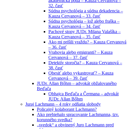
akademická pôda – Kauza Cervanová –
32. časť
Súdna psychológia a súdna dekadencia –
Kauza Cervanová – 33. časť
Súdna psychológia – lož alebo fraška –
Kauza Cervanová – 34. časť
Pachové stopy JUDr. Milana Valašíka –
Kauza Cervanová – 35. časť
Ako mi prišili vraždu? – Kauza Cervanová
– 36. časť
Vrahovia alebo emigranti? – Kauza
Cervanová – 37. časť
Detektív storočia? – Kauza Cervanová –
38. časť
Obesiť alebo vykastrovať? – Kauza
Cervanová – 39. časť
JUDr. Allan Bőhm – advokát obžalovaného
Beďača
Obhajca Beďača a Čermana – advokát
JUDr. Allan Bőhm
Juraj Lachmann – 4 roky odňatia slobody
Policajný kolaborant Lachmann?
Ako prebiehalo spracovanie Lachmanna, tzv.
korunného svedka?
„svedok“ a obvinený Juro Lachmann pred