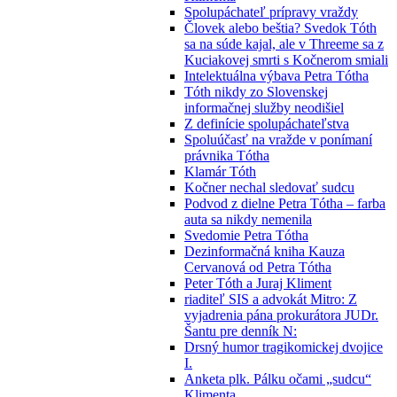
Spolupáchateľ prípravy vraždy
Človek alebo beštia? Svedok Tóth
sa na súde kajal, ale v Threeme sa z
Kuciakovej smrti s Kočnerom smiali
Intelektuálna výbava Petra Tótha
Tóth nikdy zo Slovenskej
informačnej služby neodišiel
Z definície spolupáchateľstva
Spoluúčasť na vražde v ponímaní
právnika Tótha
Klamár Tóth
Kočner nechal sledovať sudcu
Podvod z dielne Petra Tótha – farba
auta sa nikdy nemenila
Svedomie Petra Tótha
Dezinformačná kniha Kauza
Cervanová od Petra Tótha
Peter Tóth a Juraj Kliment
riaditeľ SIS a advokát Mitro: Z
vyjadrenia pána prokurátora JUDr.
Šantu pre denník N:
Drsný humor tragikomickej dvojice
I.
Anketa plk. Pálku očami „sudcu“
Klimenta