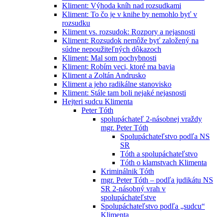
Kliment: Výhoda kníh nad rozsudkami
Kliment: To čo je v knihe by nemohlo byť v
rozsudku
Kliment vs. rozsudok: Rozpory a nejasnosti
Kliment: Rozsudok nemôže byť založený na
súdne nepoužiteľných dôkazoch
Kliment: Mal som pochybnosti
Kliment: Robím veci, ktoré ma bavia
Kliment a Zoltán Andrusko
Kliment a jeho radikálne stanovisko
Kliment: Stále tam boli nejaké nejasnosti
Hejteri sudcu Klimenta
Peter Tóth
spolupáchateľ 2-násobnej vraždy
mgr. Peter Tóth
Spolupáchateľstvo podľa NS
SR
Tóth a spolupáchateľstvo
Tóth o klamstvach Klimenta
Kriminálnik Tóth
mgr. Peter Tóth – podľa judikátu NS
SR 2-násobný vrah v
spolupáchateľstve
Spolupáchateľstvo podľa „sudcu“
Klimenta