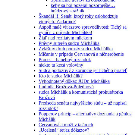
keby sa bol pozeral pozornejšie…
hrádzový strážnik
Škandál !!! Senát, ktorý roky oslobodzuje
vinných. Zadarmo?
Aspoň malé víťazstvo spravodlivosti: Tichý sa
vylúčil z prípadu Michálika!
Žiaľ nad rozliatym mliekom
Právny suterén sudcu Michálika
Zvláštny druh pomsty sudcu Michálika
Mlčanie v prípade Cervanová a ničnerobenie
Proces – hanebný rozsudok
niekto tu kecá voloviny
Sudca podozrivý z korupcie je Tichého priateľ
Kto je sudca Michálik?
Vyhodnotený dôkaz JUDr. Michálika
Ludmila Brožová-Polednová
sudca Michálik a komunistická prokurátorka
Brožová
Predseda senátu najvyššieho súdu – už napísal
rozsudok?
Popperov princíp – alternatívy doznania a génius
Michálik
Cervanová a muži v talároch
„Ucelená“ reťaz dôkazov?