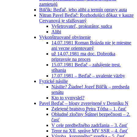
zamietajú
Bilčík: Beďač, jeho alibi a termín opravy auta
Nitran Pavel Beďač: Rozhodujúci dôkaz v kauze
Cervanová je sfalšovaný
Vyšetrovateľ, prokurátor, sudca
Alibi
Vykonštruované obvinenie
14.07.1981 Roman Brázda nie je miestne
ani vecne orientovaný
už 14.07.1981 ma doc. Dobrotka
pripravuje na proces
15.07.1981 Beďač – zahájenie trest.
stíhania
17.07.1981 – Beďač – uvalenie väzby
Fyzické násilie
Násilie? Žiadne! Jozef Bilčík – predseda
senátu
Kto to vymyslel?
Pavel Beďač – blogy zverejnené v Denníku N
Zglejené bratstvo Petra Tótha – 1. časť
Obludné zločiny Štátnej bezpečnosti – 2.
časť
V cele predbežného zadržania – 3. časť
Teror na XII. správe MV SSR – 4. časť
Výroba „korunného“ svedka – 5. časť