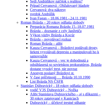
Sedí Andrášikov náčrtok s realitou?
Prípad Cervanová : Obžalovaný hladuje
Cervanová: dva nákresy
svedok Andrášik
Ivan Fagan – 18.06.1981.-.24.11.1981
Roman Brázda – 20 rokov odňatia slobody
Preparácia Romana Brázdu 15.-18.07.1981
Brázda – doznanie z cely Janžetiča
Výkon väzby Brázda a Kocúr
Brázda – povolávací rozkaz
Roman Brázda – alibi
Kauza Cervanová – Brázdovi podávali drogy,
liekmi vyvolávali depresiu a manipulovali ho k
samovražde
Kauza Cervanová – vec je dohodnutá a
odsúhlasená so sovietskou prokuratúrou, Brázda
dostane vysoký trest, nie povraz
Anonym poslaný Brázdovi st.
V čase príčetnosti … Brázda 10.10.1990
List Brázda NS ČSFR
Stanislav Dúbravický - 18 rokov odňatia slobody
vodič V3S Dubravický – Nožka
Alibi Stanislava Dubravického – aj s dôkazmi –
30 rokov zatajované v Kaniciach
Dubravický – účelové trestné stíhanie