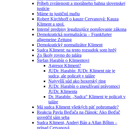
Príbeh zvrátenosti a morálneho bahna slovenskej
justície
Máme tu justičnú mafiu
Robert Kirchhoff o kauze Cervanová: Kauza
Kliment a spol.
Interné predpisy legalizujúce porušovanie zákona
Demokratická normalizácia – Frankfurter
allgemeine Zeitung
Demokratický normalizátor Kliment
Sudca Kliment: na tento rozsudok som hrdý
Zo školy rovno do talára
Štefan Harabín o Klimentovi
Agresor Kliment?
JUDr. Harabín: JUDr. Kliment nie je
sudca, ale policajt v taláre
Najvyšší súd ako boxerský ring
JUDr. Harabín o zneužívaní právomoci
JUDr. Klimenta
Dr. Harabín: „Sudca“ Kliment je policajt v
taláre
Má sudca Kliment všetkých päť pohromade?
Reakcia Pavla Beďača na článok: Ako Beďač
usvedčil sám seba
Sudca Kliment, Andrej Bán a Allan Bőhm –
prípad Cervanová