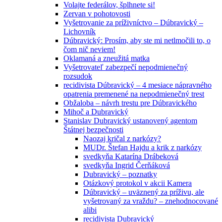
Volajte federálov, šplhnete si!
Zervan v pohotovosti
Vyšetrovanie za príživníctvo – Dúbravický –
Lichovník
Dúbravický: Prosím, aby ste mi netlmočili to, o
čom nič neviem!
Oklamaná a zneužitá matka
Vyšetrovateľ zabezpečí nepodmienečný
rozsudok
recidivista Dúbravický – 4 mesiace nápravného
opatrenia premenené na nepodmienečný trest
Obžaloba – návrh trestu pre Dúbravického
Mihoč a Dubravický
Stanislav Dubravický ustanovený agentom
Štátnej bezpečnosti
Naozaj kričal z narkózy?
MUDr. Štefan Hajdu a krik z narkózy
svedkyňa Katarína Drábeková
svedkyňa Ingrid Čerňáková
Dubravický – poznatky
Otázkový protokol v akcii Kamera
Dúbravický – uväznený za príživu, ale
vyšetrovaný za vraždu? – znehodnocované
alibi
recidivista Dubravický