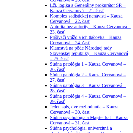
Lži, logika a Generálny prokurátor SR –
Kauza Cervanová – 21. časť
Komplex sadistickej nenávisti – Kauza
Cervanová – 22. časť
Autorita bez autority – Kauza Cervanová –
23. časť
Prišívači vrážd a ich tlačovka – Kauza
Cervanová – 24. časť
Klamstvá na pôde Národnej rady
Slovenskej republiky – Kauza Cervanová
– 25. časť
Súdna patológia 1 – Kauza Cervanová –
26. časť
Súdna patológia 2 – Kauza Cervanová –
27. časť
Súdna patológia 3 – Kauza Cervanová –
28. časť
Súdna patológia 4 – Kauza Cervanová –
29. časť
Jeden spis, dve rozhodnutia – Kauza
Cervanová – 30. časť
Súdna psychológia a Majster kat – Kauza
Cervanová – 31. časť
Súdna psychológia, univerzitná a