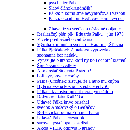
psychiater Pálka
Slabý článok Andrášik?
Pálka: nikomu sme nevyhrožovali väzbou
Pálka: o žiadnom Beďačovi som nevedel
…
Zbavenie sa svedka a následné opíjanie
Realizačný plán plk. Eduarda Pálku – jún 1978
V cele predbežného zadržania
Výroba korunného svedka – Harabrín, Šťastná
Pálka Pješčakovi: Zimáková vypovedala
spontánne bez nátlaku
Vyťažujte Nitranov, ktorí by boli ochotní klamať
Špicľovanie svedkov
Ako dostať študenta Brázdu?
boli vytypované osoby
Pálka (Urbánek) zisťuje, že 1 auto mu chýba
Byla nalezena kostra – snad člena KSČ
Pálka – klamstvo pred federálnym súdom
Bolero ministra Kaliňáka
Udavač Pálka krivo prisahal
svedok Antošovský o Beďačovi
Boľševická rodina Eduarda Pálku
Udavač Pálka – rozsudok
surovci, psychopati a sadisti
Akcia VILIK odkryla Nitranov