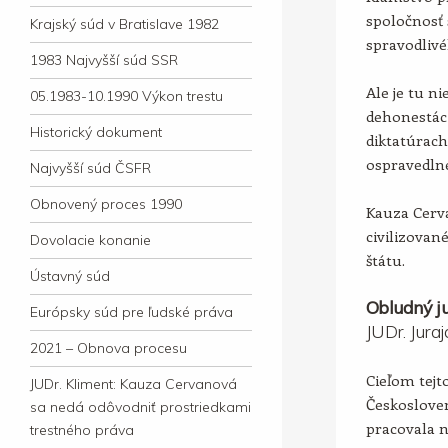
spoločnosť 
Krajský súd v Bratislave 1982
spravodlivé
1983 Najvyšší súd SSR
Ale je tu ni
05.1983-10.1990 Výkon trestu
dehonestác
Historický dokument
diktatúrac
ospravedln
Najvyšší súd ČSFR
Obnovený proces 1990
Kauza Cerv
civilizova
Dovolacie konanie
štátu.
Ústavný súd
Obludný ju
Európsky súd pre ľudské práva
JUDr. Jura
2021 – Obnova procesu
Cieľom tejto
JUDr. Kliment: Kauza Cervanová
Českosloven
sa nedá odôvodniť prostriedkami
pracovala 
trestného práva