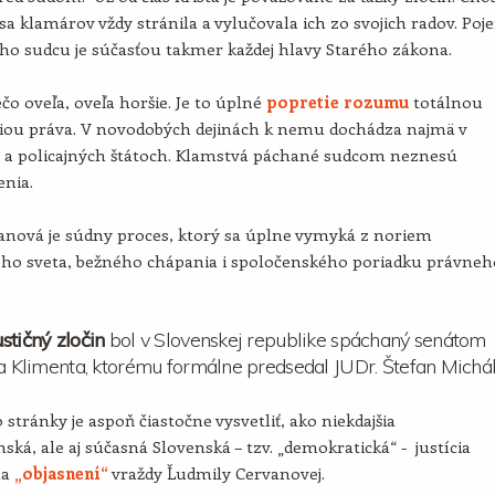
sa klamárov vždy stránila a vylučovala ich zo svojich radov. Poj
ho sudcu je súčasťou takmer každej hlavy Starého zákona.
ečo oveľa, oveľa horšie. Je to úplné
popretie rozumu
totálnou
iou práva. V novodobých dejinách k nemu dochádza najmä v
h a policajných štátoch. Klamstvá páchané sudcom neznesú
enia.
anová je súdny proces, ktorý sa úplne vymyká z noriem
ného sveta, bežného chápania i spoločenského poriadku právneh
stičný zločin
bol v Slovenskej republike spáchaný senátom
ja Klimenta, ktorému formálne predsedal JUDr. Štefan Michál
 stránky je aspoň čiastočne vysvetliť, ako niekdajšia
ská, ale aj súčasná Slovenská – tzv. „demokratická“ - justícia
na
„objasnení“
vraždy Ľudmily Cervanovej.