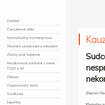
kauzacervanova.sk
Najdlhšie trvajúci, dodnes nevyjasnený
Navigation
súdny proces v dejnách slovenskej justície
Skip to content
Prehľad
Časozberné dáta
Kau
Normalizačný monsterproces
Obvinení, obžalovaní a odsúdení
Sudc
Zločiny proti ľudskosti
Nezákonnosti páchané v mene
nespr
ČSSR a SR
neko
Dôkazy
Organizovaný zločin
(Darrov Cl
Svedkovia
Expertízy
Klamstvo pr