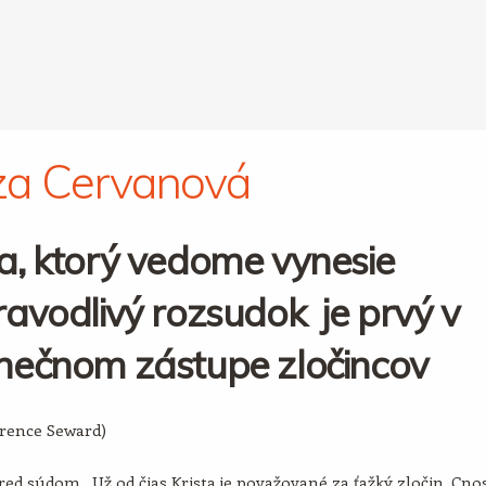
za Cervanová
a, ktorý vedome vynesie
avodlivý rozsudok je prvý v
nečnom zástupe zločincov
arence Seward)
ed súdom. Už od čias Krista je považované za ťažký zločin. Cno