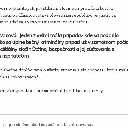
orí o totalitných praktikách, zločinoch proti ľudskosti a
vosti, o súčasnom stave Slovenskej republiky, jej justícii a
poriadať sa so svojou vlastnou minulosťou.
vanová. Jeden z veľmi mála prípadov kde sa podarilo
ko sa úplne bežný kriminálny prípad už v samotnom poči
eštiálny zločin Štátnej bezpečnosti a jej zúčtovanie s
 nepriateľom.
priebežne doplňovaná o všetky zistenia a skutočnosti, ktoré mali
ích 35 rokov utajené.
m všetkým, ktorí ste sa pričinili pri hľadaní pravdy.
 je priebežne doplňovaná a aktualizovaná.