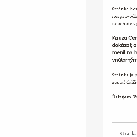
Stránka hov
nespravodli
neochote vy
Kauza Cer
dokázať, a
menil na b
vnútorným
Stránka je 
zostať ďalš
Ďakujem. Vá
Stránka