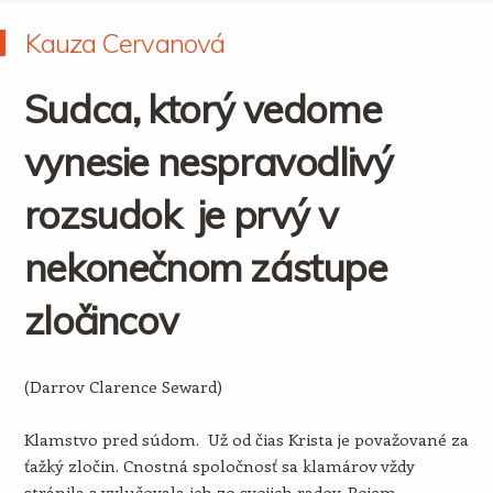
Kauza Cervanová
Sudca, ktorý vedome
vynesie nespravodlivý
rozsudok je prvý v
nekonečnom zástupe
zločincov
(Darrov Clarence Seward)
Klamstvo pred súdom. Už od čias Krista je považované za
ťažký zločin. Cnostná spoločnosť sa klamárov vždy
stránila a vylučovala ich zo svojich radov. Pojem