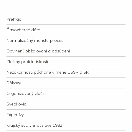
kauzacervanova.sk
Najdlhšie trvajúci, dodnes nevyjasnený súdny proces v dejnách slovenskej
Navigation
justície
Skip to content
Prehľad
Časozberné dáta
Normalizačný monsterproces
Obvinení, obžalovaní a odsúdení
Zločiny proti ľudskosti
Nezákonnosti páchané v mene ČSSR a SR
Dôkazy
Organizovaný zločin
Svedkovia
Expertízy
Krajský súd v Bratislave 1982