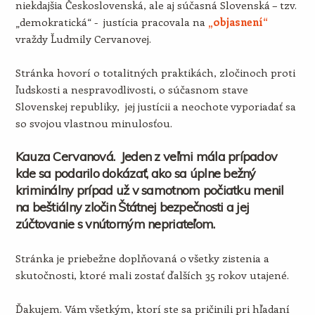
niekdajšia Československá, ale aj súčasná Slovenská – tzv.
„demokratická“ - justícia pracovala na
„objasnení“
vraždy Ľudmily Cervanovej.
Stránka hovorí o totalitných praktikách, zločinoch proti
ľudskosti a nespravodlivosti, o súčasnom stave
Slovenskej republiky, jej justícii a neochote vyporiadať sa
so svojou vlastnou minulosťou.
Kauza Cervanová. Jeden z veľmi mála prípadov
kde sa podarilo dokázať, ako sa úplne bežný
kriminálny prípad už v samotnom počiatku menil
na beštiálny zločin Štátnej bezpečnosti a jej
zúčtovanie s vnútorným nepriateľom.
Stránka je priebežne doplňovaná o všetky zistenia a
skutočnosti, ktoré mali zostať ďalších 35 rokov utajené.
Ďakujem. Vám všetkým, ktorí ste sa pričinili pri hľadaní