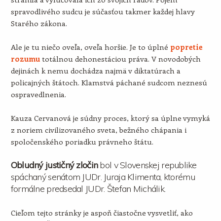
spravodlivého sudcu je súčasťou takmer každej hlavy
Starého zákona.
Ale je tu niečo oveľa, oveľa horšie. Je to úplné
popretie
rozumu
totálnou dehonestáciou práva. V novodobých
dejinách k nemu dochádza najmä v diktatúrach a
policajných štátoch. Klamstvá páchané sudcom neznesú
ospravedlnenia.
Kauza Cervanová je súdny proces, ktorý sa úplne vymyká
z noriem civilizovaného sveta, bežného chápania i
spoločenského poriadku právneho štátu.
Obludný justičný zločin
bol v Slovenskej republike
spáchaný senátom JUDr. Juraja Klimenta, ktorému
formálne predsedal JUDr. Štefan Michálik.
Cieľom tejto stránky je aspoň čiastočne vysvetliť, ako