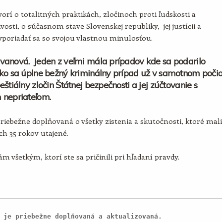
orí o totalitných praktikách, zločinoch proti ľudskosti a
vosti, o súčasnom stave Slovenskej republiky, jej justícii a
poriadať sa so svojou vlastnou minulosťou.
vanová. Jeden z veľmi mála prípadov kde sa podarilo
ko sa úplne bežný kriminálny prípad už v samotnom poči
eštiálny zločin Štátnej bezpečnosti a jej zúčtovanie s
 nepriateľom.
priebežne doplňovaná o všetky zistenia a skutočnosti, ktoré mali
ích 35 rokov utajené.
m všetkým, ktorí ste sa pričinili pri hľadaní pravdy.
 je priebežne doplňovaná a aktualizovaná.