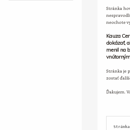
Stránka hov
nespravodli
neochote vy
Kauza Cer
dokázať, a
menil na b
vnútorným
Stránka je 
zostať ďalš
Ďakujem. Vá
Stránka