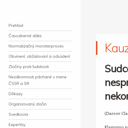
kauzacervanova.sk
Najdlhšie trvajúci, dodnes nevyjasnený
Navigation
súdny proces v dejnách slovenskej justície
Skip to content
Prehľad
Časozberné dáta
Kau
Normalizačný monsterproces
Obvinení, obžalovaní a odsúdení
Sudc
Zločiny proti ľudskosti
Nezákonnosti páchané v mene
nespr
ČSSR a SR
neko
Dôkazy
Organizovaný zločin
(Darrov Cl
Svedkovia
Expertízy
Klamstvo pr