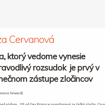
za Cervanová
a, ktorý vedome vynesie
avodlivý rozsudok je prvý v
nečnom zástupe zločincov
arence Seward)
ed súdom. Už od čias Krista je považované za ťažký zločin. Cno