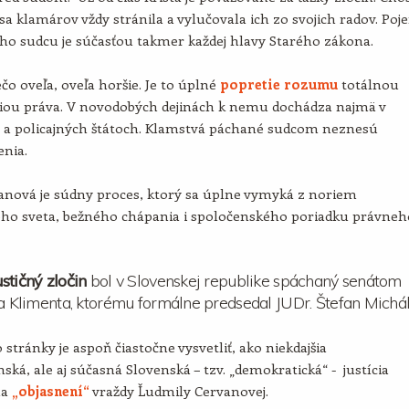
sa klamárov vždy stránila a vylučovala ich zo svojich radov. Poj
ho sudcu je súčasťou takmer každej hlavy Starého zákona.
ečo oveľa, oveľa horšie. Je to úplné
popretie rozumu
totálnou
iou práva. V novodobých dejinách k nemu dochádza najmä v
h a policajných štátoch. Klamstvá páchané sudcom neznesú
enia.
anová je súdny proces, ktorý sa úplne vymyká z noriem
ného sveta, bežného chápania i spoločenského poriadku právneh
stičný zločin
bol v Slovenskej republike spáchaný senátom
ja Klimenta, ktorému formálne predsedal JUDr. Štefan Michál
 stránky je aspoň čiastočne vysvetliť, ako niekdajšia
ská, ale aj súčasná Slovenská – tzv. „demokratická“ - justícia
na
„objasnení“
vraždy Ľudmily Cervanovej.