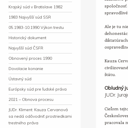
spoločnosť 
Krajský súd v Bratislave 1982
spravodlivé
1983 Najvyšší súd SSR
Ale je tu ni
05.1983-10.1990 Výkon trestu
dehonestác
Historický dokument
diktatúrac
ospravedln
Najvyšší súd ČSFR
Obnovený proces 1990
Kauza Cerv
civilizova
Dovolacie konanie
štátu.
Ústavný súd
Obludný ju
Európsky súd pre ľudské práva
JUDr. Jura
2021 – Obnova procesu
Cieľom tejto
JUDr. Kliment: Kauza Cervanová
Českosloven
sa nedá odôvodniť prostriedkami
pracovala 
trestného práva