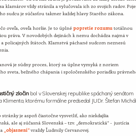
sa klamárov vždy stránila a vylučovala ich zo svojich radov. Poj
ho sudcu je súčasťou takmer každej hlavy Starého zákona.
ečo oveľa, oveľa horšie. Je to úplné
popretie rozumu
totálnou
iou práva. V novodobých dejinách k nemu dochádza najmä v
h a policajných štátoch. Klamstvá páchané sudcom neznesú
enia.
anová je súdny proces, ktorý sa úplne vymyká z noriem
ného sveta, bežného chápania i spoločenského poriadku právneh
stičný zločin
bol v Slovenskej republike spáchaný senátom
ja Klimenta, ktorému formálne predsedal JUDr. Štefan Michál
 stránky je aspoň čiastočne vysvetliť, ako niekdajšia
ská, ale aj súčasná Slovenská – tzv. „demokratická“ - justícia
na
„objasnení“
vraždy Ľudmily Cervanovej.