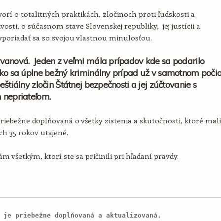
orí o totalitných praktikách, zločinoch proti ľudskosti a
vosti, o súčasnom stave Slovenskej republiky, jej justícii a
poriadať sa so svojou vlastnou minulosťou.
vanová. Jeden z veľmi mála prípadov kde sa podarilo
ko sa úplne bežný kriminálny prípad už v samotnom poči
eštiálny zločin Štátnej bezpečnosti a jej zúčtovanie s
 nepriateľom.
priebežne doplňovaná o všetky zistenia a skutočnosti, ktoré mali
ích 35 rokov utajené.
m všetkým, ktorí ste sa pričinili pri hľadaní pravdy.
 je priebežne doplňovaná a aktualizovaná.