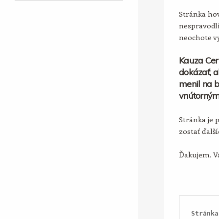
Stránka hov
nespravodli
neochote vy
Kauza Cer
dokázať, a
menil na b
vnútorným
Stránka je 
zostať ďalš
Ďakujem. Vá
Stránka