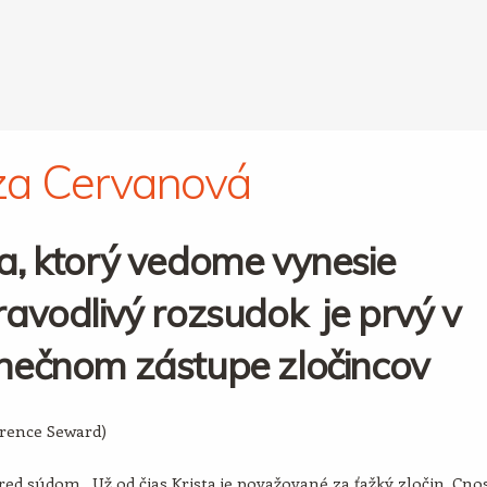
za Cervanová
a, ktorý vedome vynesie
avodlivý rozsudok je prvý v
nečnom zástupe zločincov
arence Seward)
ed súdom. Už od čias Krista je považované za ťažký zločin. Cno