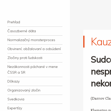
kauzacervanova.sk
Najdlhšie trvajúci, dodnes nevyjasnený
Navigation
súdny proces v dejnách slovenskej justície
Skip to content
Prehľad
Časozberné dáta
Kau
Normalizačný monsterproces
Obvinení, obžalovaní a odsúdení
Sudc
Zločiny proti ľudskosti
Nezákonnosti páchané v mene
nespr
ČSSR a SR
neko
Dôkazy
Organizovaný zločin
(Darrov Cl
Svedkovia
Expertízy
Klamstvo pr