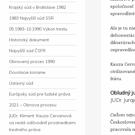
spoločnosť 
Krajský súd v Bratislave 1982
spravodlivé
1983 Najvyšší súd SSR
Ale je tu ni
05.1983-10.1990 Výkon trestu
dehonestác
Historický dokument
diktatúrac
ospravedln
Najvyšší súd ČSFR
Obnovený proces 1990
Kauza Cerv
civilizova
Dovolacie konanie
štátu.
Ústavný súd
Obludný ju
Európsky súd pre ľudské práva
JUDr. Jura
2021 – Obnova procesu
Cieľom tejto
JUDr. Kliment: Kauza Cervanová
Českosloven
sa nedá odôvodniť prostriedkami
pracovala 
trestného práva