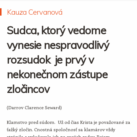
Kauza Cervanová
Sudca, ktorý vedome
vynesie nespravodlivý
rozsudok je prvý v
nekonečnom zástupe
zločincov
(Darrov Clarence Seward)
Klamstvo pred súdom. Už od čias Krista je považované za
ťažký zločin. Cnostná spoločnosť sa klamárov vždy
stránila a vylučovala ich zo svojich radov. Pojem