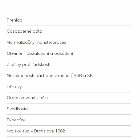
kauzacervanova.sk
Najdlhšie trvajúci, dodnes nevyjasnený súdny proces v dejnách slovenskej
Navigation
justície
Skip to content
Prehľad
Časozberné dáta
Normalizačný monsterproces
Obvinení, obžalovaní a odsúdení
Zločiny proti ľudskosti
Nezákonnosti páchané v mene ČSSR a SR
Dôkazy
Organizovaný zločin
Svedkovia
Expertízy
Krajský súd v Bratislave 1982