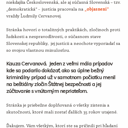
niekdajšia Československá, ale aj súčasná Slovenská – tzv.
„demokratická“ - justícia pracovala na
„objasnení“
vraždy Ľudmily Cervanovej.
Stránka hovorí o totalitných praktikách, zločinoch proti
ľudskosti a nespravodlivosti, o súčasnom stave
Slovenskej republiky, jej justícii a neochote vyporiadať sa
so svojou vlastnou minulosťou.
Kauza Cervanová. Jeden z veľmi mála prípadov
kde sa podarilo dokázať, ako sa úplne bežný
kriminálny prípad už v samotnom počiatku menil
na beštiálny zločin Štátnej bezpečnosti a jej
zúčtovanie s vnútorným nepriateľom.
Stránka je priebežne doplňovaná o všetky zistenia a
skutočnosti, ktoré mali zostať ďalších 35 rokov utajené.
Ďakujem. Vám všetkým, ktorí ste sa pričinili pri hľadaní