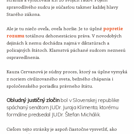
spravodlivého sudcu je súčasťou takmer každej hlavy
Starého zákona.
Ale je tu niečo oveľa, oveľa horšie. Je to úplné
popretie
rozumu
totálnou dehonestáciou práva. V novodobých
dejinách k nemu dochádza najmä v diktatúrach a
policajných štátoch. Klamstvá páchané sudcom neznesú
ospravedlnenia.
Kauza Cervanová je súdny proces, ktorý sa úplne vymyká
z noriem civilizovaného sveta, bežného chápania i
spoločenského poriadku právneho štátu.
Obludný justičný zločin
bol v Slovenskej republike
spáchaný senátom JUDr. Juraja Klimenta, ktorému
formálne predsedal JUDr. Štefan Michálik.
Cieľom tejto stránky je aspoň čiastočne vysvetliť, ako