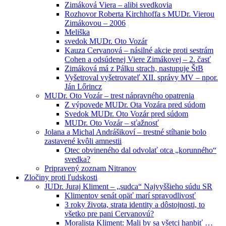
Zimáková Viera – alibi svedkovia
Rozhovor Roberta Kirchhoffa s MUDr. Vierou
Zimákovou – 2006
Meliška
svedok MUDr. Oto Vozár
Kauza Cervanová – násilné akcie proti sestrám
Cohen a odsúdenej Viere Zimákovej – 2. časť
Zimáková má z Pálku strach, nastupuje ŠtB
Vyšetroval vyšetrovateľ XII. správy MV – npor.
Ján Lőrincz
MUDr. Oto Vozár – trest nápravného opatrenia
Z výpovede MUDr. Ota Vozára pred súdom
Svedok MUDr. Oto Vozár pred súdom
MUDr. Oto Vozár – sťažnosť
Jolana a Michal Andrášikoví – trestné stíhanie bolo
zastavené kvôli amnestii
Otec obvineného dal odvolať otca „korunného“
svedka?
Pripravený zoznam Nitranov
Zločiny proti ľudskosti
JUDr. Juraj Kliment – „sudca“ Najvyššieho súdu SR
Klimentov senát opäť marí spravodlivosť
3 roky života, strata identity a dôstojnosti, to
všetko pre pani Cervanovú?
Moralista Kliment: Mali by sa všetci hanbiť …