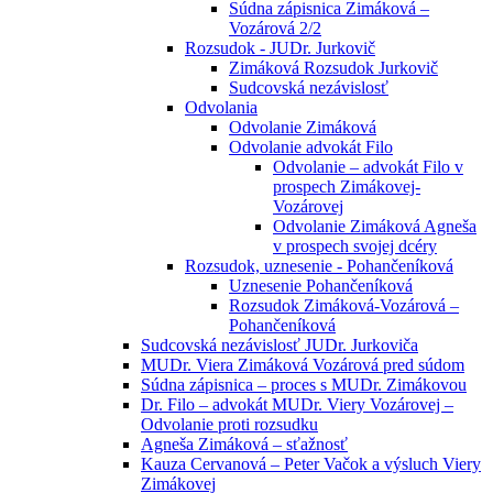
Súdna zápisnica Zimáková –
Vozárová 2/2
Rozsudok - JUDr. Jurkovič
Zimáková Rozsudok Jurkovič
Sudcovská nezávislosť
Odvolania
Odvolanie Zimáková
Odvolanie advokát Filo
Odvolanie – advokát Filo v
prospech Zimákovej-
Vozárovej
Odvolanie Zimáková Agneša
v prospech svojej dcéry
Rozsudok, uznesenie - Pohančeníková
Uznesenie Pohančeníková
Rozsudok Zimáková-Vozárová –
Pohančeníková
Sudcovská nezávislosť JUDr. Jurkoviča
MUDr. Viera Zimáková Vozárová pred súdom
Súdna zápisnica – proces s MUDr. Zimákovou
Dr. Filo – advokát MUDr. Viery Vozárovej –
Odvolanie proti rozsudku
Agneša Zimáková – sťažnosť
Kauza Cervanová – Peter Vačok a výsluch Viery
Zimákovej