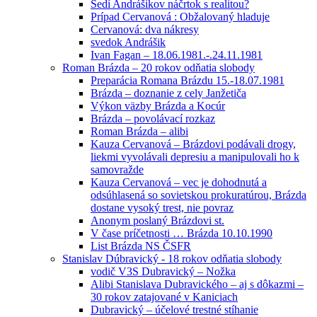
Sedí Andrášikov náčrtok s realitou?
Prípad Cervanová : Obžalovaný hladuje
Cervanová: dva nákresy
svedok Andrášik
Ivan Fagan – 18.06.1981.-.24.11.1981
Roman Brázda – 20 rokov odňatia slobody
Preparácia Romana Brázdu 15.-18.07.1981
Brázda – doznanie z cely Janžetiča
Výkon väzby Brázda a Kocúr
Brázda – povolávací rozkaz
Roman Brázda – alibi
Kauza Cervanová – Brázdovi podávali drogy,
liekmi vyvolávali depresiu a manipulovali ho k
samovražde
Kauza Cervanová – vec je dohodnutá a
odsúhlasená so sovietskou prokuratúrou, Brázda
dostane vysoký trest, nie povraz
Anonym poslaný Brázdovi st.
V čase príčetnosti … Brázda 10.10.1990
List Brázda NS ČSFR
Stanislav Dúbravický - 18 rokov odňatia slobody
vodič V3S Dubravický – Nožka
Alibi Stanislava Dubravického – aj s dôkazmi –
30 rokov zatajované v Kaniciach
Dubravický – účelové trestné stíhanie