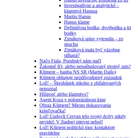
Investigatívne a analytické –
klamstvá Hanusa
Martin Hanus
Hanus klame
Definitívna bodka, dvojbodka a tri
bodky
Zimáková splav vytesnila – zo
strachu
Zimáková mala byť väzobne
stíhaná?
Načo Fiala, Porubský nám stačí
Žalostné IQ, alebo nenaštudovaný trestný spis?
Kliment – hanba NS SR (Martin Daňo)
Kliment obhajuje nezdôvodnený rozsudok
Lož! – Škrobánek nikoho z obžalovaných
nepoznal
Hlúposť alebo klamstvo?
Agent Koza v poloprázdnom kine
Obraz Kliment? Miesto dokazovania
krágľovačka!
Lož! Ľudovít Cervan telo svojej dcéry nikdy
nevidel. V žiadnej pitevni nebol!
Lož! Kliment politickú moc kontaktuje
pravidelne