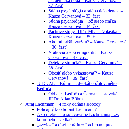
akademická pôda – Kauza Cervanová –
32. časť
Súdna psychológia a súdna dekadencia –
Kauza Cervanová – 33. časť
Súdna psychológia – lož alebo fraška –
Kauza Cervanová – 34. časť
Pachové stopy JUDr. Milana Valašíka –
Kauza Cervanová – 35. časť
Ako mi prišili vraždu? – Kauza Cervanová
– 36. časť
Vrahovia alebo emigranti? – Kauza
Cervanová – 37. časť
Detektív storočia? – Kauza Cervanová –
38. časť
Obesiť alebo vykastrovať? – Kauza
Cervanová – 39. časť
JUDr. Allan Bőhm – advokát obžalovaného
Beďača
Obhajca Beďača a Čermana – advokát
JUDr. Allan Bőhm
Juraj Lachmann – 4 roky odňatia slobody
Policajný kolaborant Lachmann?
Ako prebiehalo spracovanie Lachmanna, tzv.
korunného svedka?
„svedok“ a obvinený Juro Lachmann pred