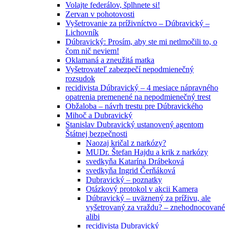
Volajte federálov, šplhnete si!
Zervan v pohotovosti
Vyšetrovanie za príživníctvo – Dúbravický –
Lichovník
Dúbravický: Prosím, aby ste mi netlmočili to, o
čom nič neviem!
Oklamaná a zneužitá matka
Vyšetrovateľ zabezpečí nepodmienečný
rozsudok
recidivista Dúbravický – 4 mesiace nápravného
opatrenia premenené na nepodmienečný trest
Obžaloba – návrh trestu pre Dúbravického
Mihoč a Dubravický
Stanislav Dubravický ustanovený agentom
Štátnej bezpečnosti
Naozaj kričal z narkózy?
MUDr. Štefan Hajdu a krik z narkózy
svedkyňa Katarína Drábeková
svedkyňa Ingrid Čerňáková
Dubravický – poznatky
Otázkový protokol v akcii Kamera
Dúbravický – uväznený za príživu, ale
vyšetrovaný za vraždu? – znehodnocované
alibi
recidivista Dubravický