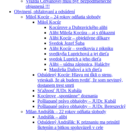
Vražda Cervanovej musí byť bezpodmienečne
objasnená !!!
Obvinení, obžalovaní a odsúdení
Miloš Kocúr – 24 rokov odňatia slobody
Miloš Kocúr
Kocúrove a Dubravického alibi
Alibi Miloša Kocúra – aj s dôkazmi
Alibi Kocúr – objektívne dôkazy
Svedok Jozef Šuba
Alibi Kocúr – svedkovia z pikniku
svedkyňa Luprichová a jej dieťa
svedok Luprich a jeho dieťa
Alibi – súdna zápisnica, Haláchy
Manželia Daňoví a ich dieťa
Odsúdený Kocúr: Hlavu mi tĺkli o stenu,
vrieskali, že ak budem tvrdiť, že som nevinný,
dostanem trest smrti
Sťažnosť JUDr. Kubála
Kocúrove „spontánne“ doznania
Pošliapané právo obhajoby – JUDr. Kubál
Pošliapané právo obhajoby – JUDr. Bereszecký
Milan Andrášik – 22 rokov odňatia slobody
Andrášik – alibi
Odsúdený Andrášik: K priznaniu ma prinútil
škrtením a bitkou spoluväzeň v cele