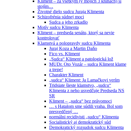
Kliment – za všetkým (v mojich 3 knihách) si
stojím…
Životné dielo sudcu Juraja Klimenta
Schizofrénia súdnej moci
Sudca a jeho zrkadlo
Motív sudcu Klimenta
Kliment – predseda senátu, ktorý sa nevie
kontrolovať
Klamstvá a polopravdy sudcu Klimenta
Juraj Koza a Martin Daňo
Fico vs. Kliment
„Sudca“ Kliment a patologická lož
MUDr. Oto Vozár – sudca Kliment klame
a trepe!
Charakter Kliment
„sudca“ Kliment: Ja Lamačkovi verím
Tridsiate šieste klamstvo, „sudcu“
Klimenta z neho usvedčuje Predseda NS
SR
Kliment – „sudca“ bez právomoci
… s Hatalom sme súdili vraha. Bol som
presvedčený …
normálni recidivisti „sudcu“ Klimenta
Socialistický aj demokratický súd
Demokratický rozsudok sudcu Klimenta