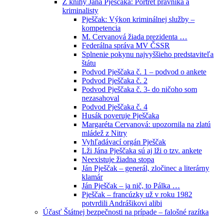
Z knihy Jána Pješčaka: Portrét právníka a
kriminalisty
Pješčak: Výkon kriminálnej služby –
kompetencia
M. Cervanová žiada prezidenta …
Federálna správa MV ČSSR
Splnenie pokynu najvyššieho predstaviteľa
štátu
Podvod Pješčaka č. 1 – podvod o ankete
Podvod Pješčaka č. 2
Podvod Pješčaka č. 3- do ničoho som
nezasahoval
Podvod Pješčaka č. 4
Husák poveruje Pješčaka
Margaréta Cervanová: upozornila na zlatú
mládež z Nitry
Vyhľadávací orgán Pješčak
Lži Jána Pješčaka sú aj lži o tzv. ankete
Neexistuje žiadna stopa
Ján Pješčak – generál, zločinec a literárny
klamár
Ján Pješčak – ja nič, to Pálka …
Pješčak – francúzky už v roku 1982
potvrdili Andrášikovi alibi
Účasť Štátnej bezpečnosti na prípade – falošné razítka