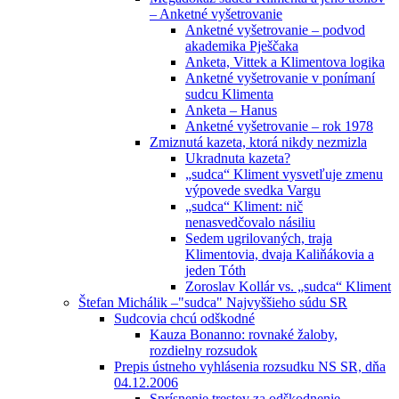
– Anketné vyšetrovanie
Anketné vyšetrovanie – podvod
akademika Pješčaka
Anketa, Vittek a Klimentova logika
Anketné vyšetrovanie v ponímaní
sudcu Klimenta
Anketa – Hanus
Anketné vyšetrovanie – rok 1978
Zmiznutá kazeta, ktorá nikdy nezmizla
Ukradnuta kazeta?
„sudca“ Kliment vysvetľuje zmenu
výpovede svedka Vargu
„sudca“ Kliment: nič
nenasvedčovalo násiliu
Sedem ugrilovaných, traja
Klimentovia, dvaja Kaliňákovia a
jeden Tóth
Zoroslav Kollár vs. „sudca“ Kliment
Štefan Michálik –"sudca" Najvyššieho súdu SR
Sudcovia chcú odškodné
Kauza Bonanno: rovnaké žaloby,
rozdielny rozsudok
Prepis ústneho vyhlásenia rozsudku NS SR, dňa
04.12.2006
Sprísnenie trestov za odškodnenie