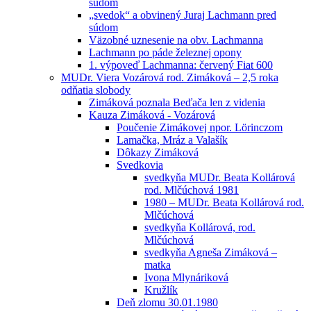
súdom
„svedok“ a obvinený Juraj Lachmann pred
súdom
Väzobné uznesenie na obv. Lachmanna
Lachmann po páde železnej opony
1. výpoveď Lachmanna: červený Fiat 600
MUDr. Viera Vozárová rod. Zimáková – 2,5 roka
odňatia slobody
Zimáková poznala Beďača len z videnia
Kauza Zimáková - Vozárová
Poučenie Zimákovej npor. Lörinczom
Lamačka, Mráz a Valašík
Dôkazy Zimáková
Svedkovia
svedkyňa MUDr. Beata Kollárová
rod. Mlčúchová 1981
1980 – MUDr. Beata Kollárová rod.
Mlčúchová
svedkyňa Kollárová, rod.
Mlčúchová
svedkyňa Agneša Zimáková –
matka
Ivona Mlynáriková
Kružlík
Deň zlomu 30.01.1980