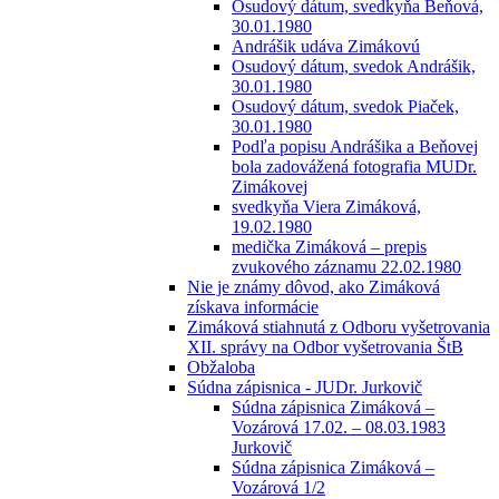
Osudový dátum, svedkyňa Beňová,
30.01.1980
Andrášik udáva Zimákovú
Osudový dátum, svedok Andrášik,
30.01.1980
Osudový dátum, svedok Piaček,
30.01.1980
Podľa popisu Andrášika a Beňovej
bola zadovážená fotografia MUDr.
Zimákovej
svedkyňa Viera Zimáková,
19.02.1980
medička Zimáková – prepis
zvukového záznamu 22.02.1980
Nie je známy dôvod, ako Zimáková
získava informácie
Zimáková stiahnutá z Odboru vyšetrovania
XII. správy na Odbor vyšetrovania ŠtB
Obžaloba
Súdna zápisnica - JUDr. Jurkovič
Súdna zápisnica Zimáková –
Vozárová 17.02. – 08.03.1983
Jurkovič
Súdna zápisnica Zimáková –
Vozárová 1/2