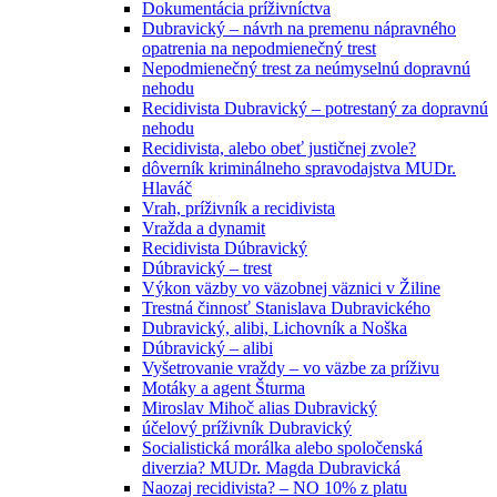
Dokumentácia príživníctva
Dubravický – návrh na premenu nápravného
opatrenia na nepodmienečný trest
Nepodmienečný trest za neúmyselnú dopravnú
nehodu
Recidivista Dubravický – potrestaný za dopravnú
nehodu
Recidivista, alebo obeť justičnej zvole?
dôverník kriminálneho spravodajstva MUDr.
Hlaváč
Vrah, príživník a recidivista
Vražda a dynamit
Recidivista Dúbravický
Dúbravický – trest
Výkon väzby vo väzobnej väznici v Žiline
Trestná činnosť Stanislava Dubravického
Dubravický, alibi, Lichovník a Noška
Dúbravický – alibi
Vyšetrovanie vraždy – vo väzbe za príživu
Motáky a agent Šturma
Miroslav Mihoč alias Dubravický
účelový príživník Dubravický
Socialistická morálka alebo spoločenská
diverzia? MUDr. Magda Dubravická
Naozaj recidivista? – NO 10% z platu