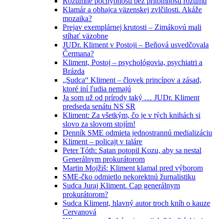
Rozumné pochybnosti bez prítomnosti rozumu
Klamár a obhajca väzenskej zvlčilosti. Akáže
mozaika?
Prejav exemplárnej krutosti – Zimákovú mali
stíhať väzobne
JUDr. Kliment v Postoji – Beňová usvedčovala
Čermana?
Kliment, Postoj – psychológovia, psychiatri a
Brázda
„Sudca“ Kliment – človek princípov a zásad,
ktoré iní ľudia nemajú
Ja som už od prírody taký … JUDr. Kliment
predseda senátu NS SR
Kliment: Za všetkým, čo je v tých knihách si
slovo za slovom stojím!
Denník SME odmieta jednostrannú medializáciu
Kliment – policajt v taláre
Peter Tóth: Satan potopil Kozu, aby sa nestal
Generálnym prokurátorom
Martin Mojžiš: Kliment klamal pred výborom
SME-čko odmietlo nekorektnú žurnalistiku
Sudca Juraj Kliment. Cap generálnym
prokurátorom?
Sudca Kliment, hlavný autor troch kníh o kauze
Cervanová