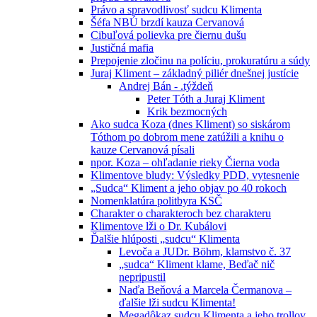
Právo a spravodlivosť sudcu Klimenta
Šéfa NBÚ brzdí kauza Cervanová
Cibuľová polievka pre čiernu dušu
Justičná mafia
Prepojenie zločinu na políciu, prokuratúru a súdy
Juraj Kliment – základný piliér dnešnej justície
Andrej Bán - .týždeň
Peter Tóth a Juraj Kliment
Krik bezmocných
Ako sudca Koza (dnes Kliment) so siskárom
Tóthom po dobrom mene zatúžili a knihu o
kauze Cervanová písali
npor. Koza – ohľadanie rieky Čierna voda
Klimentove bludy: Výsledky PDD, vytesnenie
„Sudca“ Kliment a jeho objav po 40 rokoch
Nomenklatúra politbyra KSČ
Charakter o charakteroch bez charakteru
Klimentove lži o Dr. Kubálovi
Ďalšie hlúposti „sudcu“ Klimenta
Levoča a JUDr. Böhm, klamstvo č. 37
„sudca“ Kliment klame, Beďač nič
nepripustil
Naďa Beňová a Marcela Čermanova –
ďalšie lži sudcu Klimenta!
Megadôkaz sudcu Klimenta a jeho trollov