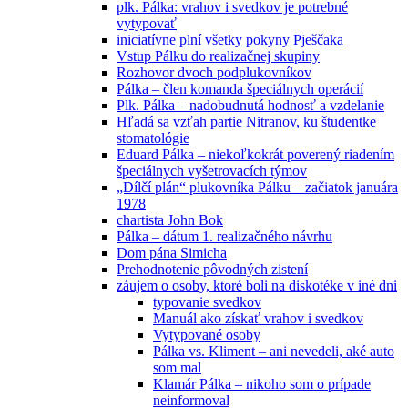
plk. Pálka: vrahov i svedkov je potrebné
vytypovať
iniciatívne plní všetky pokyny Pješčaka
Vstup Pálku do realizačnej skupiny
Rozhovor dvoch podplukovníkov
Pálka – člen komanda špeciálnych operácií
Plk. Pálka – nadobudnutá hodnosť a vzdelanie
Hľadá sa vzťah partie Nitranov, ku študentke
stomatológie
Eduard Pálka – niekoľkokrát poverený riadením
špeciálnych vyšetrovacích týmov
„Dílčí plán“ plukovníka Pálku – začiatok januára
1978
chartista John Bok
Pálka – dátum 1. realizačného návrhu
Dom pána Simicha
Prehodnotenie pôvodných zistení
záujem o osoby, ktoré boli na diskotéke v iné dni
typovanie svedkov
Manuál ako získať vrahov i svedkov
Vytypované osoby
Pálka vs. Kliment – ani nevedeli, aké auto
som mal
Klamár Pálka – nikoho som o prípade
neinformoval