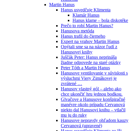
Martin Hanus
Hanus usvedčuje Klimenta
Klamár Hanus
Hanus klame – bola diskotéke
Prečo to robí Martin Hanus?
Hanusova metóda
Hanus trafil do čierneho
Expert na vrahov Martin Hanus
Opýtali sme sa na názor ľudí z
Hanusovej knihy
Juščák Peter: Hanus neprináša
žiadne odpovede na staré otázky
Peter Tóth a Martin Hanus
Hanusove ventilovanie v súvislosti s
výsluchmi Viery Zimákovej je
zvrátené …
Hanusov vlastný gól – alebo ako
chce ukončiť hru jednou bodkou.
Glvačove a Hanusove konšpiračné
manévre okolo prípadu Cervanová
niekto dal Hanusovi knihu – vtlačil
mu ju do ruky
Hanusove nepravdy ohľadom kauzy
Cervanová (upravené)
Hanus usvedčuje Klimenta zo lži