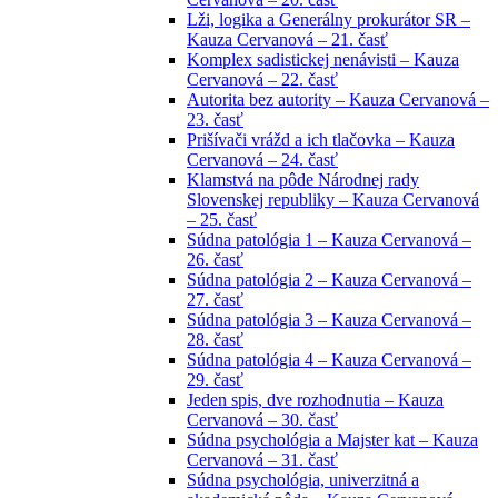
Lži, logika a Generálny prokurátor SR –
Kauza Cervanová – 21. časť
Komplex sadistickej nenávisti – Kauza
Cervanová – 22. časť
Autorita bez autority – Kauza Cervanová –
23. časť
Prišívači vrážd a ich tlačovka – Kauza
Cervanová – 24. časť
Klamstvá na pôde Národnej rady
Slovenskej republiky – Kauza Cervanová
– 25. časť
Súdna patológia 1 – Kauza Cervanová –
26. časť
Súdna patológia 2 – Kauza Cervanová –
27. časť
Súdna patológia 3 – Kauza Cervanová –
28. časť
Súdna patológia 4 – Kauza Cervanová –
29. časť
Jeden spis, dve rozhodnutia – Kauza
Cervanová – 30. časť
Súdna psychológia a Majster kat – Kauza
Cervanová – 31. časť
Súdna psychológia, univerzitná a