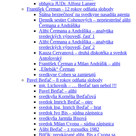
obhajca JUDr. Alfonz Langer
František Čerman - 12 rokov odňatia slobody
Štátna bezpečnosť na svedkyne nasadila agenta
Denník sestier Cohenových – nepriestrelné alibi
Čermana a Andrášika
Alibi Čermana a Andrášika – analytika
svedeckých výpovedí, časť 1
Alibi Čermana a Andrášika – analytika
svedeckých výpovedí, časť 2
Kauza Cervanová – druhá diskotéka a svedok
Antošovský
František Čerman a Milan Andrášik – alibi
„Eštebák“ Čerman
svedkyne Cohen sa zamietajú
Pavel Beďač – 8 rokov odňatia slobody
mjr. Lichovník – … Beďač tam nebol !!!
Pavel Beďač – alibi
svedkyňa Kornélia Beďačová
svedok Imrich Beďač – otec
svedok Ing. Imrich Beďač – brat
svedok Ivo Bis – súdna zápisnica
svedkyňa Jarmila Bisová
svedok Milan Cvopa – súdna zápisnica
Alibi Beďač – z rozsudku 1982
Bilčík: preukázané alibi, Bis a Cvopa sa