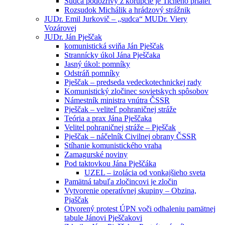
Sudca podozrivý z korupcie je Tichého priateľ
Rozsudok Michálik a hrádzový strážnik
JUDr. Emil Jurkovič – „sudca“ MUDr. Viery
Vozárovej
JUDr. Ján Pješčak
komunistická sviňa Ján Pješčak
Strannícky úkol Jána Pješčaka
Jasný úkol: pomníky
Odstráň pomníky
Pješčak – predseda vedeckotechnickej rady
Komunistický zločinec sovietskych spôsobov
Námestník ministra vnútra ČSSR
Pješčak – veliteľ pohraničnej stráže
Teória a prax Jána Pješčaka
Velitel pohraničnej stráže – Pješčak
Pješčak – náčelník Civilnej obrany ČSSR
Stíhanie komunistického vraha
Zamagurské noviny
Pod taktovkou Jána Pješčáka
UZEL – izolácia od vonkajšieho sveta
Pamätná tabuľa zločincovi je zločin
Vytvorenie operatívnej skupiny – Obzina,
Pjaščak
Otvorený protest ÚPN voči odhaleniu pamätnej
tabule Jánovi Pješčakovi