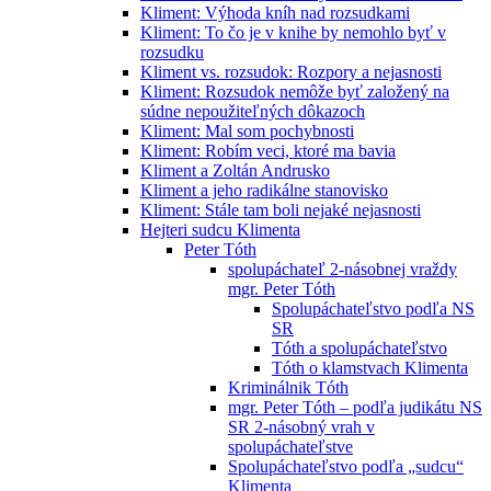
Kliment: Výhoda kníh nad rozsudkami
Kliment: To čo je v knihe by nemohlo byť v
rozsudku
Kliment vs. rozsudok: Rozpory a nejasnosti
Kliment: Rozsudok nemôže byť založený na
súdne nepoužiteľných dôkazoch
Kliment: Mal som pochybnosti
Kliment: Robím veci, ktoré ma bavia
Kliment a Zoltán Andrusko
Kliment a jeho radikálne stanovisko
Kliment: Stále tam boli nejaké nejasnosti
Hejteri sudcu Klimenta
Peter Tóth
spolupáchateľ 2-násobnej vraždy
mgr. Peter Tóth
Spolupáchateľstvo podľa NS
SR
Tóth a spolupáchateľstvo
Tóth o klamstvach Klimenta
Kriminálnik Tóth
mgr. Peter Tóth – podľa judikátu NS
SR 2-násobný vrah v
spolupáchateľstve
Spolupáchateľstvo podľa „sudcu“
Klimenta