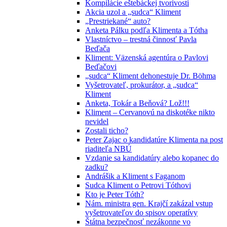
Kompilácie eštebáckej tvorivosti
Akcia uzol a „sudca“ Kliment
„Prestriekané“ auto?
Anketa Pálku podľa Klimenta a Tótha
Vlastníctvo – trestná činnosť Pavla
Beďača
Kliment: Väzenská agentúra o Pavlovi
Beďačovi
„sudca“ Kliment dehonestuje Dr. Böhma
Vyšetrovateľ, prokurátor, a „sudca“
Kliment
Anketa, Tokár a Beňová? Lož!!!
Kliment – Cervanovú na diskotéke nikto
nevidel
Zostali ticho?
Peter Zajac o kandidatúre Klimenta na post
riaditeľa NBÚ
Vzdanie sa kandidatúry alebo kopanec do
zadku?
Andrášik a Kliment s Faganom
Sudca Kliment o Petrovi Tóthovi
Kto je Peter Tóth?
Nám. ministra gen. Krajčí zakázal vstup
vyšetrovateľov do spisov operatívy
Štátna bezpečnosť nezákonne vo