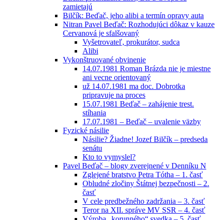
zamietajú
Bilčík: Beďač, jeho alibi a termín opravy auta
Nitran Pavel Beďač: Rozhodujúci dôkaz v kauze
Cervanová je sfalšovaný
Vyšetrovateľ, prokurátor, sudca
Alibi
Vykonštruované obvinenie
14.07.1981 Roman Brázda nie je miestne
ani vecne orientovaný
už 14.07.1981 ma doc. Dobrotka
pripravuje na proces
15.07.1981 Beďač – zahájenie trest.
stíhania
17.07.1981 – Beďač – uvalenie väzby
Fyzické násilie
Násilie? Žiadne! Jozef Bilčík – predseda
senátu
Kto to vymyslel?
Pavel Beďač – blogy zverejnené v Denníku N
Zglejené bratstvo Petra Tótha – 1. časť
Obludné zločiny Štátnej bezpečnosti – 2.
časť
V cele predbežného zadržania – 3. časť
Teror na XII. správe MV SSR – 4. časť
Výroba „korunného“ svedka – 5. časť