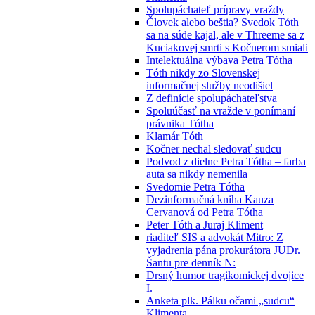
Spolupáchateľ prípravy vraždy
Človek alebo beštia? Svedok Tóth
sa na súde kajal, ale v Threeme sa z
Kuciakovej smrti s Kočnerom smiali
Intelektuálna výbava Petra Tótha
Tóth nikdy zo Slovenskej
informačnej služby neodišiel
Z definície spolupáchateľstva
Spoluúčasť na vražde v ponímaní
právnika Tótha
Klamár Tóth
Kočner nechal sledovať sudcu
Podvod z dielne Petra Tótha – farba
auta sa nikdy nemenila
Svedomie Petra Tótha
Dezinformačná kniha Kauza
Cervanová od Petra Tótha
Peter Tóth a Juraj Kliment
riaditeľ SIS a advokát Mitro: Z
vyjadrenia pána prokurátora JUDr.
Šantu pre denník N:
Drsný humor tragikomickej dvojice
I.
Anketa plk. Pálku očami „sudcu“
Klimenta