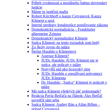
Príbeh zvrátenosti a morálneho bahna slovenskej
justície
Máme tu justičnú mafiu
Robert Kirchhoff o kauze Cervanová: Kauza
Kliment a spol.
Interné predpisy legalizujúce porušovanie zákona
Demokratická normalizácia – Frankfurter
allgemeine Zeitung
Demokratický normalizátor Kliment
Sudca Kliment: na tento rozsudok som hrdý
Zo školy rovno do talára
Štefan Harabín o Klimentovi
Agresor Kliment?
JUDr. Harabín: JUDr. Kliment nie je
sudca, ale policajt v taláre
Najvyšší súd ako boxerský ring
JUDr. Harabín o zneužívaní právomoci
JUDr. Klimenta
Dr. Harabín: „Sudca“ Kliment je policajt v
taláre
Má sudca Kliment všetkých päť pohromade?
Reakcia Pavla Beďača na článok: Ako Beďač
usvedčil sám seba
Sudca Kliment, Andrej Bán a Allan Bőhm –
prípad Cervanová