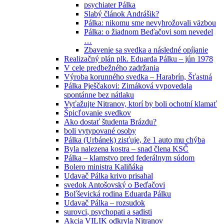
psychiater Pálka
Slabý článok Andrášik?
Pálka: nikomu sme nevyhrožovali väzbou
Pálka: o žiadnom Beďačovi som nevedel
…
Zbavenie sa svedka a následné opíjanie
Realizačný plán plk. Eduarda Pálku – jún 1978
V cele predbežného zadržania
Výroba korunného svedka – Harabrín, Šťastná
Pálka Pješčakovi: Zimáková vypovedala
spontánne bez nátlaku
Vyťažujte Nitranov, ktorí by boli ochotní klamať
Špicľovanie svedkov
Ako dostať študenta Brázdu?
boli vytypované osoby
Pálka (Urbánek) zisťuje, že 1 auto mu chýba
Byla nalezena kostra – snad člena KSČ
Pálka – klamstvo pred federálnym súdom
Bolero ministra Kaliňáka
Udavač Pálka krivo prisahal
svedok Antošovský o Beďačovi
Boľševická rodina Eduarda Pálku
Udavač Pálka – rozsudok
surovci, psychopati a sadisti
Akcia VILIK odkryla Nitranov