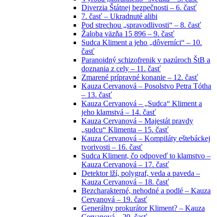
Diverzia Štátnej bezpečnosti – 6. časť
7. časť – Ukradnuté alibi
Pod strechou „spravodlivosti“ – 8. časť
Žaloba väzňa 15 896 – 9. časť
Sudca Kliment a jeho „dôverníci“ – 10.
časť
Paranoidný schizofrenik v pazúroch ŠtB a
doznania z cely – 11. časť
Zmarené prípravné konanie – 12. časť
Kauza Cervanová – Posolstvo Petra Tótha
– 13. časť
Kauza Cervanová – „Sudca“ Kliment a
jeho klamstvá – 14. časť
Kauza Cervanová – Majestát pravdy
„sudcu“ Klimenta – 15. časť
Kauza Cervanová – Kompiláty eštebáckej
tvorivosti – 16. časť
Sudca Kliment, čo odpoveď to klamstvo –
Kauza Cervanová – 17. časť
Detektor lží, polygraf, veda a paveda –
Kauza Cervanová – 18. časť
Bezcharakterné, nehodné a podlé – Kauza
Cervanová – 19. časť
Generálny prokurátor Kliment? – Kauza
Cervanová – 20. časť