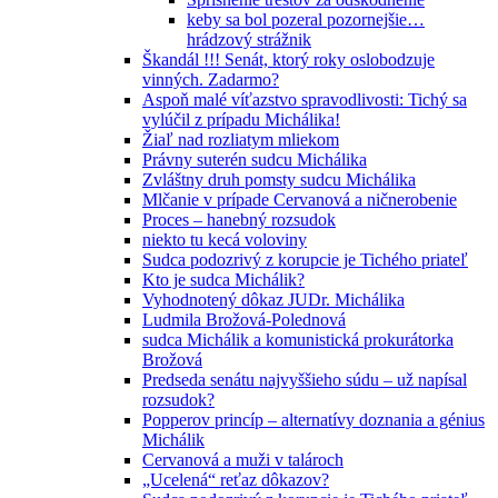
keby sa bol pozeral pozornejšie…
hrádzový strážnik
Škandál !!! Senát, ktorý roky oslobodzuje
vinných. Zadarmo?
Aspoň malé víťazstvo spravodlivosti: Tichý sa
vylúčil z prípadu Michálika!
Žiaľ nad rozliatym mliekom
Právny suterén sudcu Michálika
Zvláštny druh pomsty sudcu Michálika
Mlčanie v prípade Cervanová a ničnerobenie
Proces – hanebný rozsudok
niekto tu kecá voloviny
Sudca podozrivý z korupcie je Tichého priateľ
Kto je sudca Michálik?
Vyhodnotený dôkaz JUDr. Michálika
Ludmila Brožová-Polednová
sudca Michálik a komunistická prokurátorka
Brožová
Predseda senátu najvyššieho súdu – už napísal
rozsudok?
Popperov princíp – alternatívy doznania a génius
Michálik
Cervanová a muži v talároch
„Ucelená“ reťaz dôkazov?