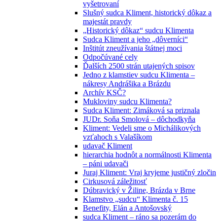
vyšetrovaní
Slušný sudca Kliment, historický dôkaz a
majestát pravdy
„Historický dôkaz“ sudcu Klimenta
Sudca Kliment a jeho „dôverníci“
Inštitút zneužívania štátnej moci
Odpočúvané cely
Ďalších 2500 strán utajených spisov
Jedno z klamstiev sudcu Klimenta –
nákresy Andrášika a Brázdu
Archív KSČ?
Mukloviny sudcu Klimenta?
Sudca Kliment: Zimáková sa priznala
JUDr. Soňa Smolová – dôchodkyňa
Kliment: Vedeli sme o Michálikových
vzťahoch s Valašíkom
udavač Kliment
hierarchia hodnôt a normálnosti Klimenta
– páni udavači
Juraj Kliment: Vraj kryjeme justičný zločin
Cirkusová záležitosť
Dúbravický v Žiline, Brázda v Brne
Klamstvo „sudcu“ Klimenta č. 15
Benefity, Elán a Antošovský
sudca Kliment – ráno sa pozerám do