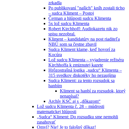
zrkadla
Po publikovaní "našich" kníh zostali ticho
– sudca Kliment – Postoj
Čerman a hlúposti sudcu Klimenta
5x lož sudcu Klimenta
Robert Kirchhoff: Audiokazetu nik zo
spisu nezobral.
Kliment – kandidatúry na post riaditeľa
NBÚ som sa čestne zbavil
Sudca Kliment klame, keď hovorí za
Kocúra
Lož sudcu Klimenta – vyjadrenie režiséra
Kirchhoffa k zmiznutej kazete
Hrôzostrašná logika „sudcu“ Klimenta –
315 svedkov diskotéky ho nezaujíma
Sudca Kliment: za tento rozsudok sa
hanbím
Kliment sa hanbí za rozsudok, ktorý
nenapísal?
Archív KSČ aj s „dôkazom“
Lož sudcu Klimenta č. 28 – múdrosti
matematickej hlúposti
„Sudca“ Kliment: Do rozsudku sme nemohli
zasahovať
Omyl? Nie! Je to falošný dôkaz!