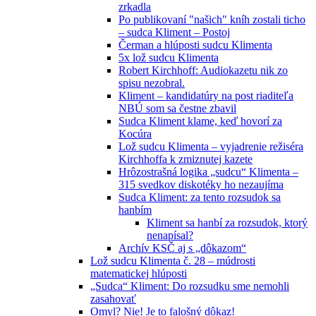
zrkadla
Po publikovaní "našich" kníh zostali ticho
– sudca Kliment – Postoj
Čerman a hlúposti sudcu Klimenta
5x lož sudcu Klimenta
Robert Kirchhoff: Audiokazetu nik zo
spisu nezobral.
Kliment – kandidatúry na post riaditeľa
NBÚ som sa čestne zbavil
Sudca Kliment klame, keď hovorí za
Kocúra
Lož sudcu Klimenta – vyjadrenie režiséra
Kirchhoffa k zmiznutej kazete
Hrôzostrašná logika „sudcu“ Klimenta –
315 svedkov diskotéky ho nezaujíma
Sudca Kliment: za tento rozsudok sa
hanbím
Kliment sa hanbí za rozsudok, ktorý
nenapísal?
Archív KSČ aj s „dôkazom“
Lož sudcu Klimenta č. 28 – múdrosti
matematickej hlúposti
„Sudca“ Kliment: Do rozsudku sme nemohli
zasahovať
Omyl? Nie! Je to falošný dôkaz!