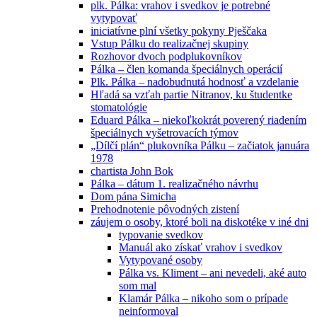
plk. Pálka: vrahov i svedkov je potrebné
vytypovať
iniciatívne plní všetky pokyny Pješčaka
Vstup Pálku do realizačnej skupiny
Rozhovor dvoch podplukovníkov
Pálka – člen komanda špeciálnych operácií
Plk. Pálka – nadobudnutá hodnosť a vzdelanie
Hľadá sa vzťah partie Nitranov, ku študentke
stomatológie
Eduard Pálka – niekoľkokrát poverený riadením
špeciálnych vyšetrovacích týmov
„Dílčí plán“ plukovníka Pálku – začiatok januára
1978
chartista John Bok
Pálka – dátum 1. realizačného návrhu
Dom pána Simicha
Prehodnotenie pôvodných zistení
záujem o osoby, ktoré boli na diskotéke v iné dni
typovanie svedkov
Manuál ako získať vrahov i svedkov
Vytypované osoby
Pálka vs. Kliment – ani nevedeli, aké auto
som mal
Klamár Pálka – nikoho som o prípade
neinformoval