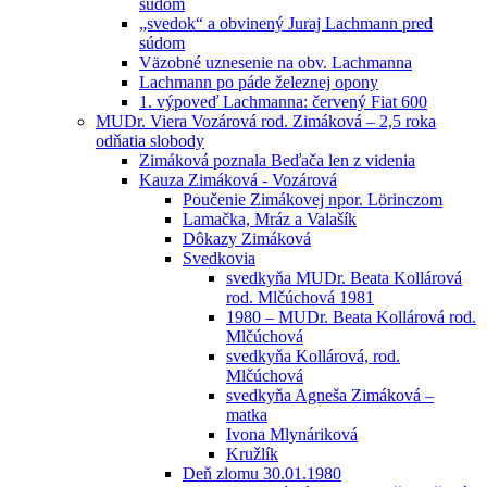
súdom
„svedok“ a obvinený Juraj Lachmann pred
súdom
Väzobné uznesenie na obv. Lachmanna
Lachmann po páde železnej opony
1. výpoveď Lachmanna: červený Fiat 600
MUDr. Viera Vozárová rod. Zimáková – 2,5 roka
odňatia slobody
Zimáková poznala Beďača len z videnia
Kauza Zimáková - Vozárová
Poučenie Zimákovej npor. Lörinczom
Lamačka, Mráz a Valašík
Dôkazy Zimáková
Svedkovia
svedkyňa MUDr. Beata Kollárová
rod. Mlčúchová 1981
1980 – MUDr. Beata Kollárová rod.
Mlčúchová
svedkyňa Kollárová, rod.
Mlčúchová
svedkyňa Agneša Zimáková –
matka
Ivona Mlynáriková
Kružlík
Deň zlomu 30.01.1980