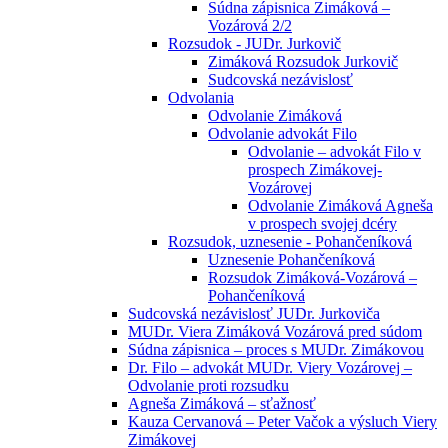
Súdna zápisnica Zimáková –
Vozárová 2/2
Rozsudok - JUDr. Jurkovič
Zimáková Rozsudok Jurkovič
Sudcovská nezávislosť
Odvolania
Odvolanie Zimáková
Odvolanie advokát Filo
Odvolanie – advokát Filo v
prospech Zimákovej-
Vozárovej
Odvolanie Zimáková Agneša
v prospech svojej dcéry
Rozsudok, uznesenie - Pohančeníková
Uznesenie Pohančeníková
Rozsudok Zimáková-Vozárová –
Pohančeníková
Sudcovská nezávislosť JUDr. Jurkoviča
MUDr. Viera Zimáková Vozárová pred súdom
Súdna zápisnica – proces s MUDr. Zimákovou
Dr. Filo – advokát MUDr. Viery Vozárovej –
Odvolanie proti rozsudku
Agneša Zimáková – sťažnosť
Kauza Cervanová – Peter Vačok a výsluch Viery
Zimákovej