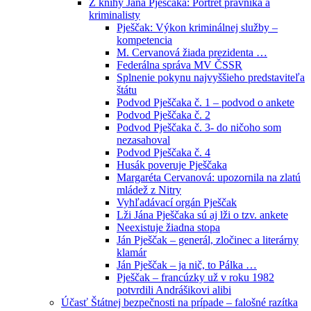
Z knihy Jána Pješčaka: Portrét právníka a
kriminalisty
Pješčak: Výkon kriminálnej služby –
kompetencia
M. Cervanová žiada prezidenta …
Federálna správa MV ČSSR
Splnenie pokynu najvyššieho predstaviteľa
štátu
Podvod Pješčaka č. 1 – podvod o ankete
Podvod Pješčaka č. 2
Podvod Pješčaka č. 3- do ničoho som
nezasahoval
Podvod Pješčaka č. 4
Husák poveruje Pješčaka
Margaréta Cervanová: upozornila na zlatú
mládež z Nitry
Vyhľadávací orgán Pješčak
Lži Jána Pješčaka sú aj lži o tzv. ankete
Neexistuje žiadna stopa
Ján Pješčak – generál, zločinec a literárny
klamár
Ján Pješčak – ja nič, to Pálka …
Pješčak – francúzky už v roku 1982
potvrdili Andrášikovi alibi
Účasť Štátnej bezpečnosti na prípade – falošné razítka