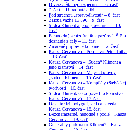
Diverzia Štátnej bezpečnosti – 6. časť
7. časť – Ukradnuté alibi
Pod strechou „spravodlivosti“ – 8. časť
Žaloba väzňa 15 896 – 9. časť
Sudca Kliment a jeho „dôverníci“ – 10.
časť
Paranoidný schizofrenik v pazúroch ŠtB a
doznania z cely – 11. časť
Zmarené prípravné konanie – 12. časť
Kauza Cervanová – Posolstvo Petra Tótha
– 13. časť
Kauza Cervanová – „Sudca“ Kliment a
jeho klamstvá – 14. časť
Kauza Cervanová – Majestát pravdy
„sudcu“ Klimenta – 15. časť
Kauza Cervanová – Kompiláty eštebáckej
tvorivosti – 16. časť
Sudca Kliment, čo odpoveď to klamstvo –
Kauza Cervanová – 17. časť
Detektor lží, polygraf, veda a paveda –
Kauza Cervanová – 18. časť
Bezcharakterné, nehodné a podlé – Kauza
Cervanová – 19. časť
Generálny prokurátor Kliment? – Kauza
Cervanová – 20. časť