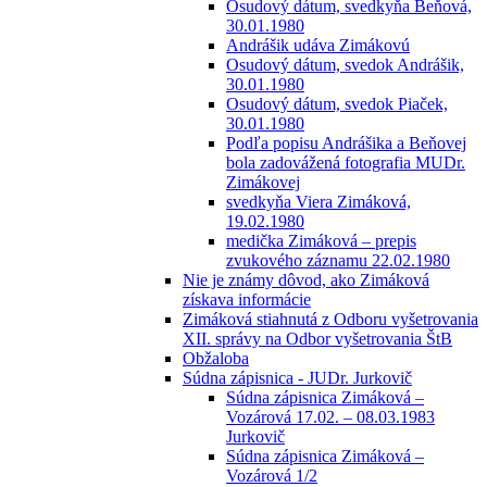
Osudový dátum, svedkyňa Beňová,
30.01.1980
Andrášik udáva Zimákovú
Osudový dátum, svedok Andrášik,
30.01.1980
Osudový dátum, svedok Piaček,
30.01.1980
Podľa popisu Andrášika a Beňovej
bola zadovážená fotografia MUDr.
Zimákovej
svedkyňa Viera Zimáková,
19.02.1980
medička Zimáková – prepis
zvukového záznamu 22.02.1980
Nie je známy dôvod, ako Zimáková
získava informácie
Zimáková stiahnutá z Odboru vyšetrovania
XII. správy na Odbor vyšetrovania ŠtB
Obžaloba
Súdna zápisnica - JUDr. Jurkovič
Súdna zápisnica Zimáková –
Vozárová 17.02. – 08.03.1983
Jurkovič
Súdna zápisnica Zimáková –
Vozárová 1/2