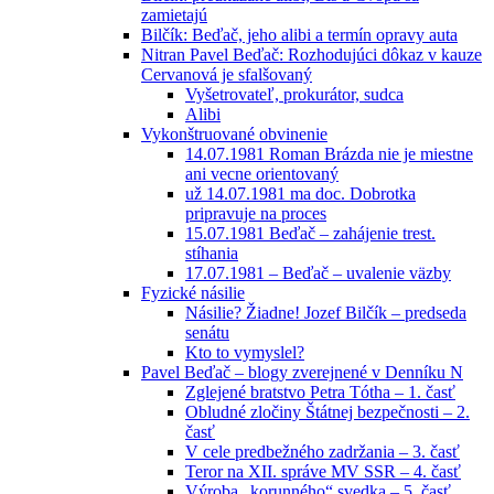
zamietajú
Bilčík: Beďač, jeho alibi a termín opravy auta
Nitran Pavel Beďač: Rozhodujúci dôkaz v kauze
Cervanová je sfalšovaný
Vyšetrovateľ, prokurátor, sudca
Alibi
Vykonštruované obvinenie
14.07.1981 Roman Brázda nie je miestne
ani vecne orientovaný
už 14.07.1981 ma doc. Dobrotka
pripravuje na proces
15.07.1981 Beďač – zahájenie trest.
stíhania
17.07.1981 – Beďač – uvalenie väzby
Fyzické násilie
Násilie? Žiadne! Jozef Bilčík – predseda
senátu
Kto to vymyslel?
Pavel Beďač – blogy zverejnené v Denníku N
Zglejené bratstvo Petra Tótha – 1. časť
Obludné zločiny Štátnej bezpečnosti – 2.
časť
V cele predbežného zadržania – 3. časť
Teror na XII. správe MV SSR – 4. časť
Výroba „korunného“ svedka – 5. časť