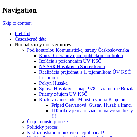
Navigation
Najdlhšie trvajúci, dodnes nevyjasnený
kauzacervanova.sk
súdny proces v dejnách slovenskej justície
Skip to content
Prehľad
Časozberné dáta
Normalizačný monsterproces
Pod kontrolou Komunistickej strany Československa
Kauza Cervanová pod politickou kontrolou
Izolácia s požehnaním ÚV KSČ
NS SSR Husákovi a Sádovskému
Realizáciu prejednať s 1. tajomníkom ÚV KSČ
Lenártom
Pokyn Husáka
Správa Husákovi – máj 1978 – vrahom je Brázda
Priamy záujem UV KSČ
Rozkaz námestníka Ministra vnútra Krajčího
Prípad Cervanová: Gustáv Husák a Iránci
110 rokov je málo, žiadam najvyššie tresty
!!!
Čo je monsterproces?
Politický proces
K sťažnostiam príbuzných neprihliadať!