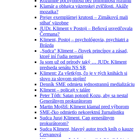
Rozumné pochybnosti bez prítomnosti rozumu
Klamár a obhajca väzenskej zvlčilosti. Akáže
mozaika?
Prejav exemplárnej krutosti – Zimákovú mali
stíhať väzobne
JUDr. Kliment v Postoji – Beňová usvedčovala
Čermana?
Kliment, Postoj – psychológovia, psychiatri a
Brázda
„Sudca“ Kliment – človek princípov a zásad,
ktoré iní ľudia nemajú
Ja som už od prírody taký … JUDr. Kliment
predseda senátu NS SR
Kliment: Za všetkým, čo je v tých knihách si
slovo za slovom stojím!
Denník SME odmieta jednostrannú medializáciu
Kliment – policajt v taláre
Peter Tóth: Satan potopil Kozu, aby sa nestal
Generálnym prokurátorom
Martin Mojžiš: Kliment klamal pred výborom
SME-čko odmietlo nekorektnú žurnalistiku
Sudca Juraj Kliment. Cap generálnym
prokurátorom?
Sudca Kliment, hlavný autor troch kníh o kauze
Cervanová