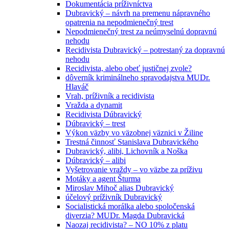
Dokumentácia príživníctva
Dubravický – návrh na premenu nápravného
opatrenia na nepodmienečný trest
Nepodmienečný trest za neúmyselnú dopravnú
nehodu
Recidivista Dubravický – potrestaný za dopravnú
nehodu
Recidivista, alebo obeť justičnej zvole?
dôverník kriminálneho spravodajstva MUDr.
Hlaváč
Vrah, príživník a recidivista
Vražda a dynamit
Recidivista Dúbravický
Dúbravický – trest
Výkon väzby vo väzobnej väznici v Žiline
Trestná činnosť Stanislava Dubravického
Dubravický, alibi, Lichovník a Noška
Dúbravický – alibi
Vyšetrovanie vraždy – vo väzbe za príživu
Motáky a agent Šturma
Miroslav Mihoč alias Dubravický
účelový príživník Dubravický
Socialistická morálka alebo spoločenská
diverzia? MUDr. Magda Dubravická
Naozaj recidivista? – NO 10% z platu