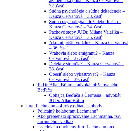
akademická pôda – Kauza Cervanová –
32. časť
Súdna psychológia a súdna dekadencia –
Kauza Cervanová – 33. časť
Súdna psychológia – lož alebo fraška –
Kauza Cervanová – 34. časť
Pachové stopy JUDr. Milana Valašíka –
Kauza Cervanová – 35. časť
Ako mi prišili vraždu? – Kauza Cervanová
– 36. časť
Vrahovia alebo emigranti? – Kauza
Cervanová – 37. časť
Detektív storočia? – Kauza Cervanová –
38. časť
Obesiť alebo vykastrovať? – Kauza
Cervanová – 39. časť
JUDr. Allan Bőhm – advokát obžalovaného
Beďača
Obhajca Beďača a Čermana – advokát
JUDr. Allan Bőhm
Juraj Lachmann – 4 roky odňatia slobody
Policajný kolaborant Lachmann?
Ako prebiehalo spracovanie Lachmanna, tzv.
korunného svedka?
„svedok“ a obvinený Juro Lachmann pred