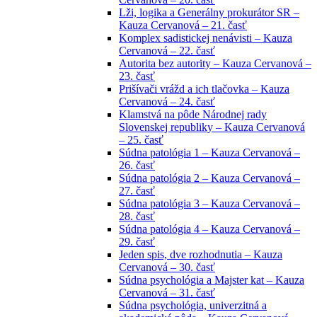
Lži, logika a Generálny prokurátor SR –
Kauza Cervanová – 21. časť
Komplex sadistickej nenávisti – Kauza
Cervanová – 22. časť
Autorita bez autority – Kauza Cervanová –
23. časť
Prišívači vrážd a ich tlačovka – Kauza
Cervanová – 24. časť
Klamstvá na pôde Národnej rady
Slovenskej republiky – Kauza Cervanová
– 25. časť
Súdna patológia 1 – Kauza Cervanová –
26. časť
Súdna patológia 2 – Kauza Cervanová –
27. časť
Súdna patológia 3 – Kauza Cervanová –
28. časť
Súdna patológia 4 – Kauza Cervanová –
29. časť
Jeden spis, dve rozhodnutia – Kauza
Cervanová – 30. časť
Súdna psychológia a Majster kat – Kauza
Cervanová – 31. časť
Súdna psychológia, univerzitná a