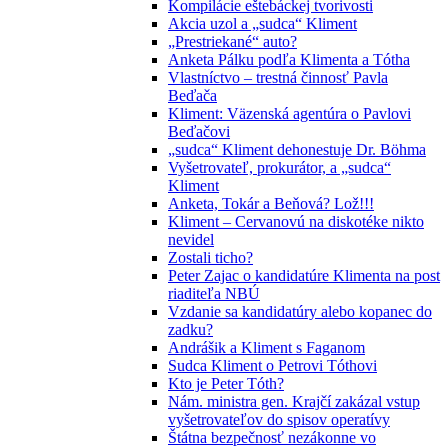
Kompilácie eštebáckej tvorivosti
Akcia uzol a „sudca“ Kliment
„Prestriekané“ auto?
Anketa Pálku podľa Klimenta a Tótha
Vlastníctvo – trestná činnosť Pavla
Beďača
Kliment: Väzenská agentúra o Pavlovi
Beďačovi
„sudca“ Kliment dehonestuje Dr. Böhma
Vyšetrovateľ, prokurátor, a „sudca“
Kliment
Anketa, Tokár a Beňová? Lož!!!
Kliment – Cervanovú na diskotéke nikto
nevidel
Zostali ticho?
Peter Zajac o kandidatúre Klimenta na post
riaditeľa NBÚ
Vzdanie sa kandidatúry alebo kopanec do
zadku?
Andrášik a Kliment s Faganom
Sudca Kliment o Petrovi Tóthovi
Kto je Peter Tóth?
Nám. ministra gen. Krajčí zakázal vstup
vyšetrovateľov do spisov operatívy
Štátna bezpečnosť nezákonne vo