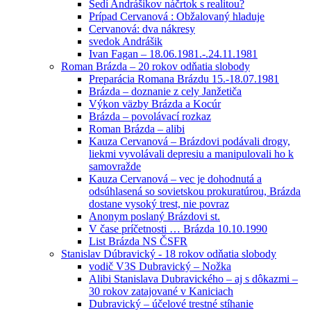
Sedí Andrášikov náčrtok s realitou?
Prípad Cervanová : Obžalovaný hladuje
Cervanová: dva nákresy
svedok Andrášik
Ivan Fagan – 18.06.1981.-.24.11.1981
Roman Brázda – 20 rokov odňatia slobody
Preparácia Romana Brázdu 15.-18.07.1981
Brázda – doznanie z cely Janžetiča
Výkon väzby Brázda a Kocúr
Brázda – povolávací rozkaz
Roman Brázda – alibi
Kauza Cervanová – Brázdovi podávali drogy,
liekmi vyvolávali depresiu a manipulovali ho k
samovražde
Kauza Cervanová – vec je dohodnutá a
odsúhlasená so sovietskou prokuratúrou, Brázda
dostane vysoký trest, nie povraz
Anonym poslaný Brázdovi st.
V čase príčetnosti … Brázda 10.10.1990
List Brázda NS ČSFR
Stanislav Dúbravický - 18 rokov odňatia slobody
vodič V3S Dubravický – Nožka
Alibi Stanislava Dubravického – aj s dôkazmi –
30 rokov zatajované v Kaniciach
Dubravický – účelové trestné stíhanie