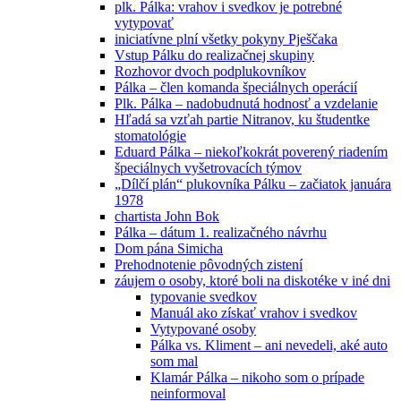
plk. Pálka: vrahov i svedkov je potrebné
vytypovať
iniciatívne plní všetky pokyny Pješčaka
Vstup Pálku do realizačnej skupiny
Rozhovor dvoch podplukovníkov
Pálka – člen komanda špeciálnych operácií
Plk. Pálka – nadobudnutá hodnosť a vzdelanie
Hľadá sa vzťah partie Nitranov, ku študentke
stomatológie
Eduard Pálka – niekoľkokrát poverený riadením
špeciálnych vyšetrovacích týmov
„Dílčí plán“ plukovníka Pálku – začiatok januára
1978
chartista John Bok
Pálka – dátum 1. realizačného návrhu
Dom pána Simicha
Prehodnotenie pôvodných zistení
záujem o osoby, ktoré boli na diskotéke v iné dni
typovanie svedkov
Manuál ako získať vrahov i svedkov
Vytypované osoby
Pálka vs. Kliment – ani nevedeli, aké auto
som mal
Klamár Pálka – nikoho som o prípade
neinformoval