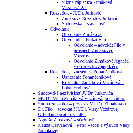
Súdna zápisnica Zimáková –
Vozárová 2/2
Rozsudok - JUDr. Jurkovič
Zimáková Rozsudok Jurkovič
Sudcovská nezávislosť
Odvolania
Odvolanie Zimáková
Odvolanie advokát Filo
Odvolanie – advokát Filo v
prospech Zimákovej-
Vozárovej
Odvolanie Zimáková Agneša
v prospech svojej dcéry
Rozsudok, uznesenie - Pohančeníková
Uznesenie Pohančeníková
Rozsudok Zimáková-Vozárová –
Pohančeníková
Sudcovská nezávislosť JUDr. Jurkoviča
MUDr. Viera Zimáková Vozárová pred súdom
Súdna zápisnica – proces s MUDr. Zimákovou
Dr. Filo – advokát MUDr. Viery Vozárovej –
Odvolanie proti rozsudku
Agneša Zimáková – sťažnosť
Kauza Cervanová – Peter Vačok a výsluch Viery
Zimákovej