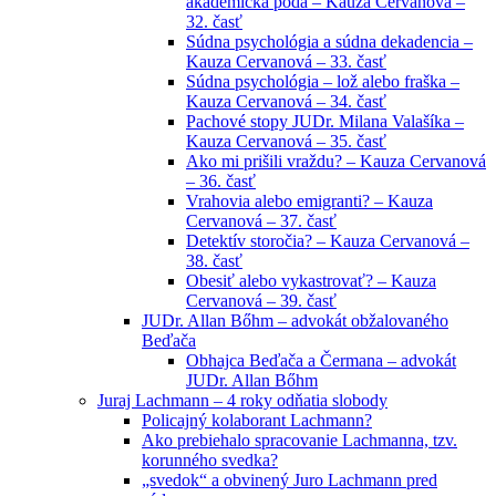
akademická pôda – Kauza Cervanová –
32. časť
Súdna psychológia a súdna dekadencia –
Kauza Cervanová – 33. časť
Súdna psychológia – lož alebo fraška –
Kauza Cervanová – 34. časť
Pachové stopy JUDr. Milana Valašíka –
Kauza Cervanová – 35. časť
Ako mi prišili vraždu? – Kauza Cervanová
– 36. časť
Vrahovia alebo emigranti? – Kauza
Cervanová – 37. časť
Detektív storočia? – Kauza Cervanová –
38. časť
Obesiť alebo vykastrovať? – Kauza
Cervanová – 39. časť
JUDr. Allan Bőhm – advokát obžalovaného
Beďača
Obhajca Beďača a Čermana – advokát
JUDr. Allan Bőhm
Juraj Lachmann – 4 roky odňatia slobody
Policajný kolaborant Lachmann?
Ako prebiehalo spracovanie Lachmanna, tzv.
korunného svedka?
„svedok“ a obvinený Juro Lachmann pred