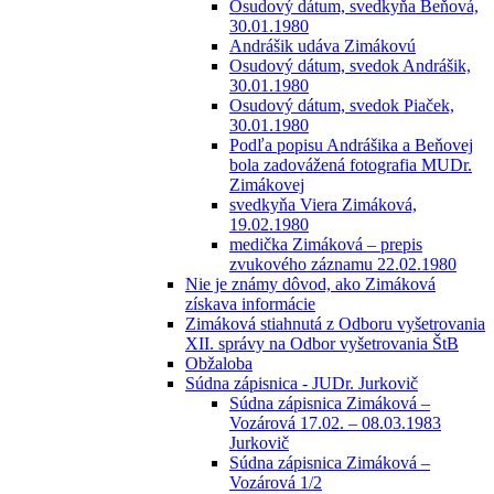
Osudový dátum, svedkyňa Beňová,
30.01.1980
Andrášik udáva Zimákovú
Osudový dátum, svedok Andrášik,
30.01.1980
Osudový dátum, svedok Piaček,
30.01.1980
Podľa popisu Andrášika a Beňovej
bola zadovážená fotografia MUDr.
Zimákovej
svedkyňa Viera Zimáková,
19.02.1980
medička Zimáková – prepis
zvukového záznamu 22.02.1980
Nie je známy dôvod, ako Zimáková
získava informácie
Zimáková stiahnutá z Odboru vyšetrovania
XII. správy na Odbor vyšetrovania ŠtB
Obžaloba
Súdna zápisnica - JUDr. Jurkovič
Súdna zápisnica Zimáková –
Vozárová 17.02. – 08.03.1983
Jurkovič
Súdna zápisnica Zimáková –
Vozárová 1/2