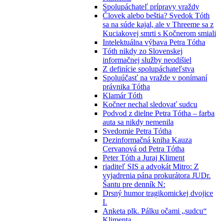
Spolupáchateľ prípravy vraždy
Človek alebo beštia? Svedok Tóth
sa na súde kajal, ale v Threeme sa z
Kuciakovej smrti s Kočnerom smiali
Intelektuálna výbava Petra Tótha
Tóth nikdy zo Slovenskej
informačnej služby neodišiel
Z definície spolupáchateľstva
Spoluúčasť na vražde v ponímaní
právnika Tótha
Klamár Tóth
Kočner nechal sledovať sudcu
Podvod z dielne Petra Tótha – farba
auta sa nikdy nemenila
Svedomie Petra Tótha
Dezinformačná kniha Kauza
Cervanová od Petra Tótha
Peter Tóth a Juraj Kliment
riaditeľ SIS a advokát Mitro: Z
vyjadrenia pána prokurátora JUDr.
Šantu pre denník N:
Drsný humor tragikomickej dvojice
I.
Anketa plk. Pálku očami „sudcu“
Klimenta