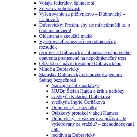
Volajte federálov, šplhnete si!
Zervan v pohotovosti
Vyšetrovanie za príživníctvo – Dúbravický –
Lichovník
Dúbravický: Prosím, aby ste mi netlmočili to, o
čom nič neviem!
Oklamaná a zneužitá matka
Vyšetrovateľ zabezpečí nepodmienečný
rozsudok
recidivista Dúbravický – 4 mesiace nápravného
opatrenia premenené na nepodmienečný trest
Obžaloba – návrh trestu pre Dúbravického
Mihoč a Dubravický
Stanislav Dubravický ustanovený agentom
Štátnej bezpečnosti
Naozaj kričal z narkózy?
MUDr. Štefan Hajdu a krik z narkózy
svedkyňa Katarína Drábeková
svedkyňa Ingrid Čerňáková
Dubravický – poznatky
Otázkový protokol v akcii Kamera
Dúbravický – uväznený za príživu, ale
vyšetrovaný za vraždu? – znehodnocované
alibi
recidivista Dubravický