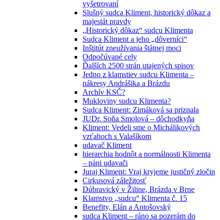
vyšetrovaní
Slušný sudca Kliment, historický dôkaz a
majestát pravdy
„Historický dôkaz“ sudcu Klimenta
Sudca Kliment a jeho „dôverníci“
Inštitút zneužívania štátnej moci
Odpočúvané cely
Ďalších 2500 strán utajených spisov
Jedno z klamstiev sudcu Klimenta –
nákresy Andrášika a Brázdu
Archív KSČ?
Mukloviny sudcu Klimenta?
Sudca Kliment: Zimáková sa priznala
JUDr. Soňa Smolová – dôchodkyňa
Kliment: Vedeli sme o Michálikových
vzťahoch s Valašíkom
udavač Kliment
hierarchia hodnôt a normálnosti Klimenta
– páni udavači
Juraj Kliment: Vraj kryjeme justičný zločin
Cirkusová záležitosť
Dúbravický v Žiline, Brázda v Brne
Klamstvo „sudcu“ Klimenta č. 15
Benefity, Elán a Antošovský
sudca Kliment – ráno sa pozerám do