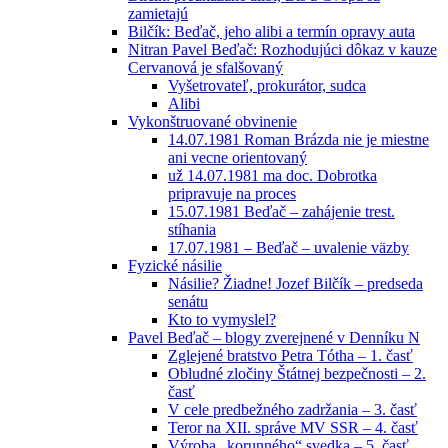
zamietajú
Bilčík: Beďač, jeho alibi a termín opravy auta
Nitran Pavel Beďač: Rozhodujúci dôkaz v kauze
Cervanová je sfalšovaný
Vyšetrovateľ, prokurátor, sudca
Alibi
Vykonštruované obvinenie
14.07.1981 Roman Brázda nie je miestne
ani vecne orientovaný
už 14.07.1981 ma doc. Dobrotka
pripravuje na proces
15.07.1981 Beďač – zahájenie trest.
stíhania
17.07.1981 – Beďač – uvalenie väzby
Fyzické násilie
Násilie? Žiadne! Jozef Bilčík – predseda
senátu
Kto to vymyslel?
Pavel Beďač – blogy zverejnené v Denníku N
Zglejené bratstvo Petra Tótha – 1. časť
Obludné zločiny Štátnej bezpečnosti – 2.
časť
V cele predbežného zadržania – 3. časť
Teror na XII. správe MV SSR – 4. časť
Výroba „korunného“ svedka – 5. časť