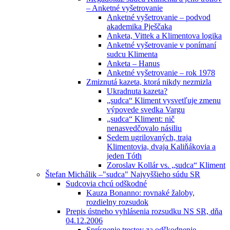
– Anketné vyšetrovanie
Anketné vyšetrovanie – podvod
akademika Pješčaka
Anketa, Vittek a Klimentova logika
Anketné vyšetrovanie v ponímaní
sudcu Klimenta
Anketa – Hanus
Anketné vyšetrovanie – rok 1978
Zmiznutá kazeta, ktorá nikdy nezmizla
Ukradnuta kazeta?
„sudca“ Kliment vysvetľuje zmenu
výpovede svedka Vargu
„sudca“ Kliment: nič
nenasvedčovalo násiliu
Sedem ugrilovaných, traja
Klimentovia, dvaja Kaliňákovia a
jeden Tóth
Zoroslav Kollár vs. „sudca“ Kliment
Štefan Michálik –"sudca" Najvyššieho súdu SR
Sudcovia chcú odškodné
Kauza Bonanno: rovnaké žaloby,
rozdielny rozsudok
Prepis ústneho vyhlásenia rozsudku NS SR, dňa
04.12.2006
Sprísnenie trestov za odškodnenie