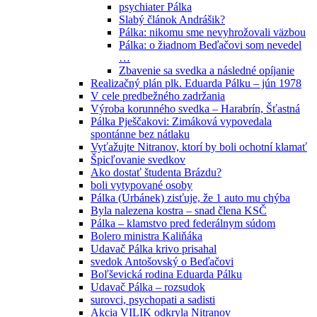
psychiater Pálka
Slabý článok Andrášik?
Pálka: nikomu sme nevyhrožovali väzbou
Pálka: o žiadnom Beďačovi som nevedel
…
Zbavenie sa svedka a následné opíjanie
Realizačný plán plk. Eduarda Pálku – jún 1978
V cele predbežného zadržania
Výroba korunného svedka – Harabrín, Šťastná
Pálka Pješčakovi: Zimáková vypovedala
spontánne bez nátlaku
Vyťažujte Nitranov, ktorí by boli ochotní klamať
Špicľovanie svedkov
Ako dostať študenta Brázdu?
boli vytypované osoby
Pálka (Urbánek) zisťuje, že 1 auto mu chýba
Byla nalezena kostra – snad člena KSČ
Pálka – klamstvo pred federálnym súdom
Bolero ministra Kaliňáka
Udavač Pálka krivo prisahal
svedok Antošovský o Beďačovi
Boľševická rodina Eduarda Pálku
Udavač Pálka – rozsudok
surovci, psychopati a sadisti
Akcia VILIK odkryla Nitranov