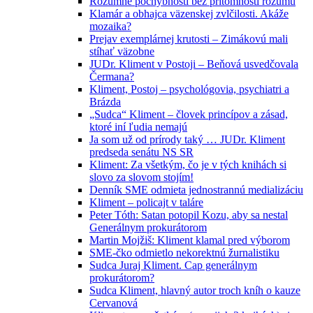
Rozumné pochybnosti bez prítomnosti rozumu
Klamár a obhajca väzenskej zvlčilosti. Akáže
mozaika?
Prejav exemplárnej krutosti – Zimákovú mali
stíhať väzobne
JUDr. Kliment v Postoji – Beňová usvedčovala
Čermana?
Kliment, Postoj – psychológovia, psychiatri a
Brázda
„Sudca“ Kliment – človek princípov a zásad,
ktoré iní ľudia nemajú
Ja som už od prírody taký … JUDr. Kliment
predseda senátu NS SR
Kliment: Za všetkým, čo je v tých knihách si
slovo za slovom stojím!
Denník SME odmieta jednostrannú medializáciu
Kliment – policajt v taláre
Peter Tóth: Satan potopil Kozu, aby sa nestal
Generálnym prokurátorom
Martin Mojžiš: Kliment klamal pred výborom
SME-čko odmietlo nekorektnú žurnalistiku
Sudca Juraj Kliment. Cap generálnym
prokurátorom?
Sudca Kliment, hlavný autor troch kníh o kauze
Cervanová