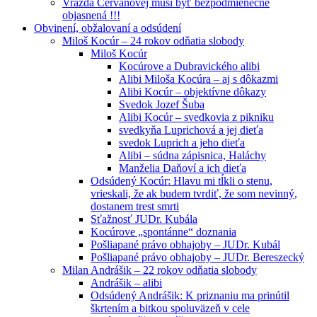
Vražda Cervanovej musí byť bezpodmienečne
objasnená !!!
Obvinení, obžalovaní a odsúdení
Miloš Kocúr – 24 rokov odňatia slobody
Miloš Kocúr
Kocúrove a Dubravického alibi
Alibi Miloša Kocúra – aj s dôkazmi
Alibi Kocúr – objektívne dôkazy
Svedok Jozef Šuba
Alibi Kocúr – svedkovia z pikniku
svedkyňa Luprichová a jej dieťa
svedok Luprich a jeho dieťa
Alibi – súdna zápisnica, Haláchy
Manželia Daňoví a ich dieťa
Odsúdený Kocúr: Hlavu mi tĺkli o stenu,
vrieskali, že ak budem tvrdiť, že som nevinný,
dostanem trest smrti
Sťažnosť JUDr. Kubála
Kocúrove „spontánne“ doznania
Pošliapané právo obhajoby – JUDr. Kubál
Pošliapané právo obhajoby – JUDr. Bereszecký
Milan Andrášik – 22 rokov odňatia slobody
Andrášik – alibi
Odsúdený Andrášik: K priznaniu ma prinútil
škrtením a bitkou spoluväzeň v cele