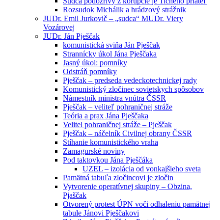
Sudca podozrivý z korupcie je Tichého priateľ
Rozsudok Michálik a hrádzový strážnik
JUDr. Emil Jurkovič – „sudca“ MUDr. Viery
Vozárovej
JUDr. Ján Pješčak
komunistická sviňa Ján Pješčak
Strannícky úkol Jána Pješčaka
Jasný úkol: pomníky
Odstráň pomníky
Pješčak – predseda vedeckotechnickej rady
Komunistický zločinec sovietskych spôsobov
Námestník ministra vnútra ČSSR
Pješčak – veliteľ pohraničnej stráže
Teória a prax Jána Pješčaka
Velitel pohraničnej stráže – Pješčak
Pješčak – náčelník Civilnej obrany ČSSR
Stíhanie komunistického vraha
Zamagurské noviny
Pod taktovkou Jána Pješčáka
UZEL – izolácia od vonkajšieho sveta
Pamätná tabuľa zločincovi je zločin
Vytvorenie operatívnej skupiny – Obzina,
Pjaščak
Otvorený protest ÚPN voči odhaleniu pamätnej
tabule Jánovi Pješčakovi