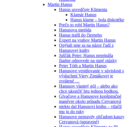
Martin Hanus
Hanus usvedčuje Klimenta
Klamár Hanus
Hanus klame – bola diskotéke
Prečo to robí Martin Hanus?
Hanusova metóda
Hanus trafil do čierneho
Expert na vrahov Martin Hanus
Opýtali sme sa na názor ľudí z
Hanusovej knihy
Juščák Peter: Hanus neprináša
žiadne odpovede na staré otázky
Peter Tóth a Martin Hanus
Hanusove ventilovanie v súvislosti s
výsluchmi Viery Zimákovej je
zvrátené …
Hanusov vlastný gól – alebo ako
chce ukončiť hru jednou bodkou.
Glvačove a Hanusove konšpiračné
manévre okolo prípadu Cervanová
niekto dal Hanusovi knihu – vtlačil
mu ju do ruky
Hanusove nepravdy ohľadom kauzy
Cervanová (upravené)
Hanus usvedčuje Klimenta zo lži