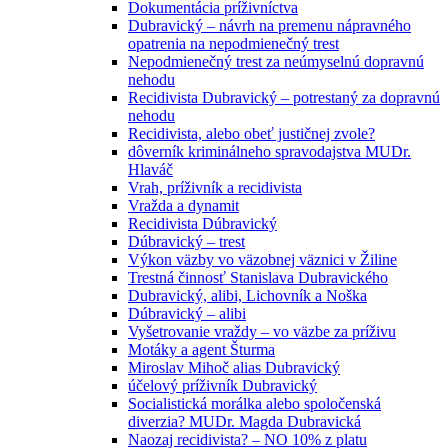
Dokumentácia príživníctva
Dubravický – návrh na premenu nápravného
opatrenia na nepodmienečný trest
Nepodmienečný trest za neúmyselnú dopravnú
nehodu
Recidivista Dubravický – potrestaný za dopravnú
nehodu
Recidivista, alebo obeť justičnej zvole?
dôverník kriminálneho spravodajstva MUDr.
Hlaváč
Vrah, príživník a recidivista
Vražda a dynamit
Recidivista Dúbravický
Dúbravický – trest
Výkon väzby vo väzobnej väznici v Žiline
Trestná činnosť Stanislava Dubravického
Dubravický, alibi, Lichovník a Noška
Dúbravický – alibi
Vyšetrovanie vraždy – vo väzbe za príživu
Motáky a agent Šturma
Miroslav Mihoč alias Dubravický
účelový príživník Dubravický
Socialistická morálka alebo spoločenská
diverzia? MUDr. Magda Dubravická
Naozaj recidivista? – NO 10% z platu