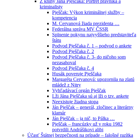
Z knihy Jána Pješčaka: Portrét právníka a
kriminalisty
Pješčak: Výkon kriminálnej služby –
kompetencia
M. Cervanová žiada prezidenta …
Federálna správa MV ČSSR
Splnenie pokynu najvyššieho predstaviteľa
štátu
Podvod Pješčaka č. 1 – podvod o ankete
Podvod Pješčaka č. 2
Podvod Pješčaka č. 3- do ničoho som
nezasahoval
Podvod Pješčaka č. 4
Husák poveruje Pješčaka
Margaréta Cervanová: upozornila na zlatú
mládež z Nitry
Vyhľadávací orgán Pješčak
Lži Jána Pješčaka sú aj lži o tzv. ankete
Neexistuje žiadna stopa
Ján Pješčak – generál, zločinec a literárny
klamár
Ján Pješčak – ja nič, to Pálka …
Pješčak – francúzky už v roku 1982
potvrdili Andrášikovi alibi
Účasť Štátnej bezpečnosti na prípade – falošné razítka