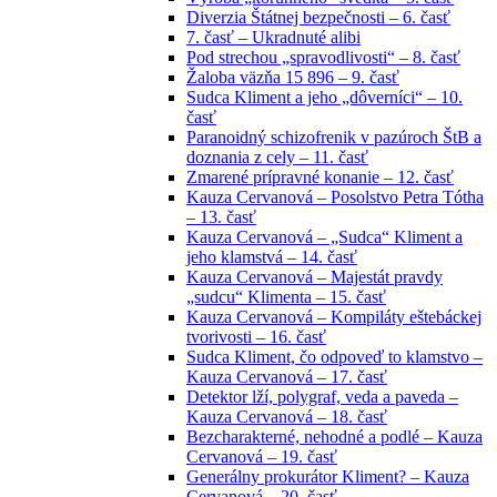
Diverzia Štátnej bezpečnosti – 6. časť
7. časť – Ukradnuté alibi
Pod strechou „spravodlivosti“ – 8. časť
Žaloba väzňa 15 896 – 9. časť
Sudca Kliment a jeho „dôverníci“ – 10.
časť
Paranoidný schizofrenik v pazúroch ŠtB a
doznania z cely – 11. časť
Zmarené prípravné konanie – 12. časť
Kauza Cervanová – Posolstvo Petra Tótha
– 13. časť
Kauza Cervanová – „Sudca“ Kliment a
jeho klamstvá – 14. časť
Kauza Cervanová – Majestát pravdy
„sudcu“ Klimenta – 15. časť
Kauza Cervanová – Kompiláty eštebáckej
tvorivosti – 16. časť
Sudca Kliment, čo odpoveď to klamstvo –
Kauza Cervanová – 17. časť
Detektor lží, polygraf, veda a paveda –
Kauza Cervanová – 18. časť
Bezcharakterné, nehodné a podlé – Kauza
Cervanová – 19. časť
Generálny prokurátor Kliment? – Kauza
Cervanová – 20. časť