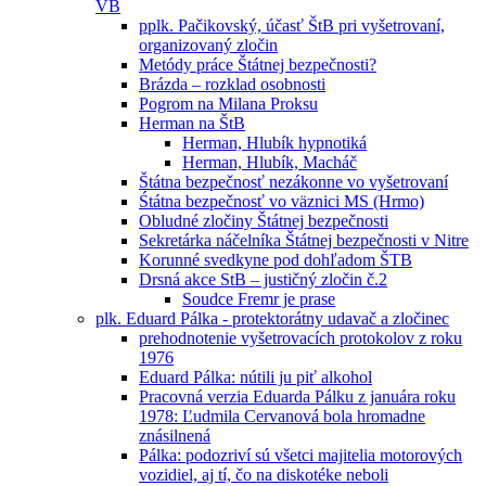
VB
pplk. Pačikovský, účasť ŠtB pri vyšetrovaní,
organizovaný zločin
Metódy práce Štátnej bezpečnosti?
Brázda – rozklad osobnosti
Pogrom na Milana Proksu
Herman na ŠtB
Herman, Hlubík hypnotiká
Herman, Hlubík, Macháč
Štátna bezpečnosť nezákonne vo vyšetrovaní
Śtátna bezpečnosť vo väznici MS (Hrmo)
Obludné zločiny Štátnej bezpečnosti
Sekretárka náčelníka Štátnej bezpečnosti v Nitre
Korunné svedkyne pod dohľadom ŠTB
Drsná akce StB – justičný zločin č.2
Soudce Fremr je prase
plk. Eduard Pálka - protektorátny udavač a zločinec
prehodnotenie vyšetrovacích protokolov z roku
1976
Eduard Pálka: nútili ju piť alkohol
Pracovná verzia Eduarda Pálku z januára roku
1978: Ľudmila Cervanová bola hromadne
znásilnená
Pálka: podozriví sú všetci majitelia motorových
vozidiel, aj tí, čo na diskotéke neboli