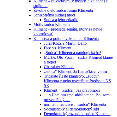
Kliment – za všetkým (v mojich 3 knihách) si
stojím…
Životné dielo sudcu Juraja Klimenta
Schizofrénia súdnej moci
Sudca a jeho zrkadlo
Motív sudcu Klimenta
Kliment – predseda senátu, ktorý sa nevie
kontrolovať
Klamstvá a polopravdy sudcu Klimenta
Juraj Koza a Martin Daňo
Fico vs. Kliment
„Sudca“ Kliment a patologická lož
MUDr. Oto Vozár – sudca Kliment klame
a trepe!
Charakter Kliment
„sudca“ Kliment: Ja Lamačkovi verím
Tridsiate šieste klamstvo, „sudcu“
Klimenta z neho usvedčuje Predseda NS
SR
Kliment – „sudca“ bez právomoci
… s Hatalom sme súdili vraha. Bol som
presvedčený …
normálni recidivisti „sudcu“ Klimenta
Socialistický aj demokratický súd
Demokratický rozsudok sudcu Klimenta