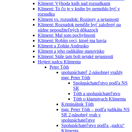
Kliment: Výhoda kníh nad rozsudkami
Kliment: To čo je v knihe by nemohlo byť v
rozsudku
Kliment vs. rozsudok: Rozpory a nejasnosti
Kliment: Rozsudok nemôže byť založený na
súdne nepoužiteľných dôkazoch
Kliment: Mal som pochybnosti
Kliment: Robím veci, ktoré ma bavia
Kliment a Zoltán Andrusko
Kliment a jeho radikálne stanovisko
Kliment: Stále tam boli nejaké nejasnosti
Hejteri sudcu Klimenta
Peter Tóth
spolupáchateľ 2-násobnej vraždy
mgr. Peter Tóth
Spolupáchateľstvo podľa NS
SR
Tóth a spolupáchateľstvo
Tóth o klamstvach Klimenta
Kriminálnik Tóth
mgr. Peter Tóth – podľa judikátu NS
SR 2-násobný vrah v
spolupáchateľstve
Spolupáchateľstvo podľa „sudcu“
Klimenta