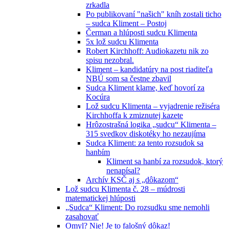
zrkadla
Po publikovaní "našich" kníh zostali ticho
– sudca Kliment – Postoj
Čerman a hlúposti sudcu Klimenta
5x lož sudcu Klimenta
Robert Kirchhoff: Audiokazetu nik zo
spisu nezobral.
Kliment – kandidatúry na post riaditeľa
NBÚ som sa čestne zbavil
Sudca Kliment klame, keď hovorí za
Kocúra
Lož sudcu Klimenta – vyjadrenie režiséra
Kirchhoffa k zmiznutej kazete
Hrôzostrašná logika „sudcu“ Klimenta –
315 svedkov diskotéky ho nezaujíma
Sudca Kliment: za tento rozsudok sa
hanbím
Kliment sa hanbí za rozsudok, ktorý
nenapísal?
Archív KSČ aj s „dôkazom“
Lož sudcu Klimenta č. 28 – múdrosti
matematickej hlúposti
„Sudca“ Kliment: Do rozsudku sme nemohli
zasahovať
Omyl? Nie! Je to falošný dôkaz!