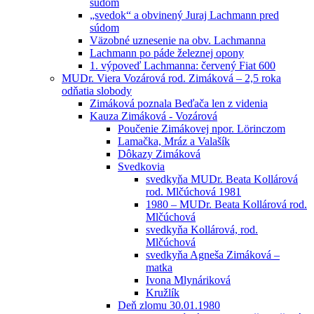
súdom
„svedok“ a obvinený Juraj Lachmann pred
súdom
Väzobné uznesenie na obv. Lachmanna
Lachmann po páde železnej opony
1. výpoveď Lachmanna: červený Fiat 600
MUDr. Viera Vozárová rod. Zimáková – 2,5 roka
odňatia slobody
Zimáková poznala Beďača len z videnia
Kauza Zimáková - Vozárová
Poučenie Zimákovej npor. Lörinczom
Lamačka, Mráz a Valašík
Dôkazy Zimáková
Svedkovia
svedkyňa MUDr. Beata Kollárová
rod. Mlčúchová 1981
1980 – MUDr. Beata Kollárová rod.
Mlčúchová
svedkyňa Kollárová, rod.
Mlčúchová
svedkyňa Agneša Zimáková –
matka
Ivona Mlynáriková
Kružlík
Deň zlomu 30.01.1980