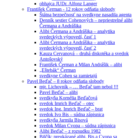
obhajca JUDr. Alfonz Langer
František Čerman - 12 rokov odňatia slobody
Štátna bezpečnosť na svedkyne nasadila agenta
Denník sestier Cohenových – nepriestrelné alibi
Čermana a Andrášika
Alibi Čermana a Andrášika – analytika
svedeckých výpovedí, časť 1
Alibi Čermana a Andrášika – analytika
svedeckých výpovedí, časť 2
Kauza Cervanová – druhá diskotéka a svedok
Antošovský
František Čerman a Milan Andrášik – alibi
„Eštebák“ Čerman
svedkyne Cohen sa zamietajú
Pavel Beďač – 8 rokov odňatia slobody
mjr. Lichovník – … Beďač tam nebol !!!
Pavel Beďač – alibi
svedkyňa Kornélia Beďačová
svedok Imrich Beďač – otec
svedok Ing. Imrich Beďač – brat
svedok Ivo Bis – súdna zápisnica
svedkyňa Jarmila Bisová
svedok Milan Cvopa – súdna zápisnica
Alibi Beďač – z rozsudku 1982
Bilčík: preukázané alibi, Bis a Cvopa sa