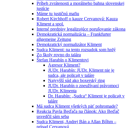
Príbeh zvrátenosti a morálneho bahna slovenskej
justície
Máme tu justičnú mafiu
Robert Kirchhoff o kauze Cervanová: Kauza
Kliment a spol.
Interné predpisy legalizujúce porušovanie zákona
Demokratická normalizácia – Frankfurter
allgemeine Zeitung
Demokratický normalizátor Kliment
Sudca Kliment: na tento rozsudok som hrdý
Zo školy rovno do talára
Štefan Harabín o Klimentovi
Agresor Kliment?
JUDr. Harabín: JUDr. Kliment nie je
sudca, ale policajt v taláre
Najvyšší súd ako boxerský ring
JUDr. Harabín o zneužívaní právomoci
JUDr. Klimenta
Dr. Harabín: „Sudca“ Kliment je policajt v
taláre
Má sudca Kliment všetkých päť pohromade?
Reakcia Pavla Beďača na článok: Ako Beďač
usvedčil sám seba
Sudca Kliment, Andrej Bán a Allan Bőhm –
prípad Cervanová