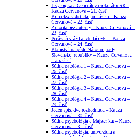
Lži, logika a Generálny prokurátor SR –
Kauza Cervanová – 21. časť
Komplex sadistickej nenávisti – Kauza
Cervanová – 22. časť
Autorita bez autority – Kauza Cervanová –
23. časť
Prišívači vrážd a ich tlačovka – Kauza
Cervanová – 24. časť
Klamstvá na pôde Národnej rady
Slovenskej republiky – Kauza Cervanová
– 25. časť
Súdna patológia 1 – Kauza Cervanová –
26. časť
Súdna patológia 2 – Kauza Cervanová –
27. časť
Súdna patológia 3 – Kauza Cervanová –
28. časť
Súdna patológia 4 – Kauza Cervanová –
29. časť
Jeden spis, dve rozhodnutia – Kauza
Cervanová – 30. časť
Súdna psychológia a Majster kat – Kauza
Cervanová – 31. časť
Súdna psychológia, univerzitná a