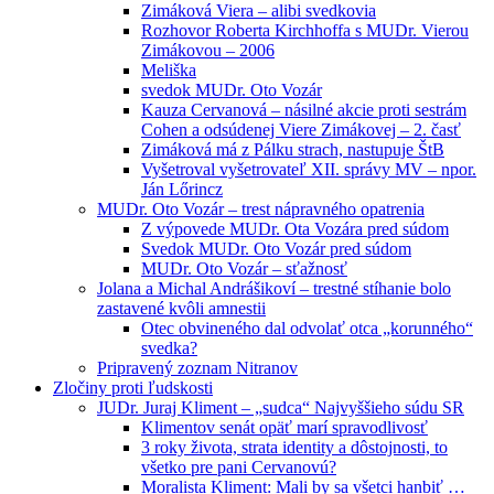
Zimáková Viera – alibi svedkovia
Rozhovor Roberta Kirchhoffa s MUDr. Vierou
Zimákovou – 2006
Meliška
svedok MUDr. Oto Vozár
Kauza Cervanová – násilné akcie proti sestrám
Cohen a odsúdenej Viere Zimákovej – 2. časť
Zimáková má z Pálku strach, nastupuje ŠtB
Vyšetroval vyšetrovateľ XII. správy MV – npor.
Ján Lőrincz
MUDr. Oto Vozár – trest nápravného opatrenia
Z výpovede MUDr. Ota Vozára pred súdom
Svedok MUDr. Oto Vozár pred súdom
MUDr. Oto Vozár – sťažnosť
Jolana a Michal Andrášikoví – trestné stíhanie bolo
zastavené kvôli amnestii
Otec obvineného dal odvolať otca „korunného“
svedka?
Pripravený zoznam Nitranov
Zločiny proti ľudskosti
JUDr. Juraj Kliment – „sudca“ Najvyššieho súdu SR
Klimentov senát opäť marí spravodlivosť
3 roky života, strata identity a dôstojnosti, to
všetko pre pani Cervanovú?
Moralista Kliment: Mali by sa všetci hanbiť …