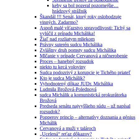
keby sa bol pozeral pozornejšie…
hrádzový strážnik
Škandál !!! Senát, ktorý roky oslobodzuje
vinných. Zadarmo?
Aspoň malé víťazstvo spravodlivosti: Tichý sa
vylúčil z prípadu Michálika!
Žiaľ nad rozliatym mliekom
Právny suterén sudcu Michálika
Zvláštny druh pomsty sudcu Michálika
Mlčanie v prípade Cervanová a ničnerobenie
Proces – hanebný rozsudok
niekto tu kecá voloviny
Sudca podozrivý z korupcie je Tichého priateľ
Kto je sudca Michálik?
Vyhodnotený dôkaz JUDr. Michálika
Ludmila Brožová-Polednová
sudca Michálik a komunistická prokurátorka
Brožová
Predseda senátu najvyššieho súdu – už napísal
rozsudok?
Popperov princíp – alternatívy doznania a génius
Michálik
Cervanová a muži v talároch
„Ucelená“ reťaz dôkazov?