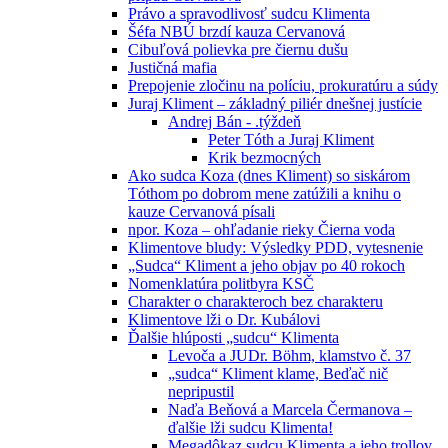
Právo a spravodlivosť sudcu Klimenta
Šéfa NBÚ brzdí kauza Cervanová
Cibuľová polievka pre čiernu dušu
Justičná mafia
Prepojenie zločinu na políciu, prokuratúru a súdy
Juraj Kliment – základný piliér dnešnej justície
Andrej Bán - .týždeň
Peter Tóth a Juraj Kliment
Krik bezmocných
Ako sudca Koza (dnes Kliment) so siskárom
Tóthom po dobrom mene zatúžili a knihu o
kauze Cervanová písali
npor. Koza – ohľadanie rieky Čierna voda
Klimentove bludy: Výsledky PDD, vytesnenie
„Sudca“ Kliment a jeho objav po 40 rokoch
Nomenklatúra politbyra KSČ
Charakter o charakteroch bez charakteru
Klimentove lži o Dr. Kubálovi
Ďalšie hlúposti „sudcu“ Klimenta
Levoča a JUDr. Böhm, klamstvo č. 37
„sudca“ Kliment klame, Beďač nič
nepripustil
Naďa Beňová a Marcela Čermanova –
ďalšie lži sudcu Klimenta!
Megadôkaz sudcu Klimenta a jeho trollov