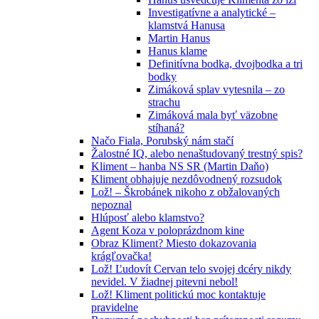
Investigatívne a analytické –
klamstvá Hanusa
Martin Hanus
Hanus klame
Definitívna bodka, dvojbodka a tri
bodky
Zimáková splav vytesnila – zo
strachu
Zimáková mala byť väzobne
stíhaná?
Načo Fiala, Porubský nám stačí
Žalostné IQ, alebo nenaštudovaný trestný spis?
Kliment – hanba NS SR (Martin Daňo)
Kliment obhajuje nezdôvodnený rozsudok
Lož! – Škrobánek nikoho z obžalovaných
nepoznal
Hlúposť alebo klamstvo?
Agent Koza v poloprázdnom kine
Obraz Kliment? Miesto dokazovania
krágľovačka!
Lož! Ľudovít Cervan telo svojej dcéry nikdy
nevidel. V žiadnej pitevni nebol!
Lož! Kliment politickú moc kontaktuje
pravidelne