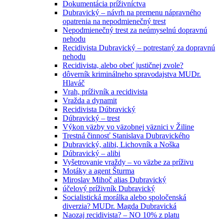
Dokumentácia príživníctva
Dubravický – návrh na premenu nápravného
opatrenia na nepodmienečný trest
Nepodmienečný trest za neúmyselnú dopravnú
nehodu
Recidivista Dubravický – potrestaný za dopravnú
nehodu
Recidivista, alebo obeť justičnej zvole?
dôverník kriminálneho spravodajstva MUDr.
Hlaváč
Vrah, príživník a recidivista
Vražda a dynamit
Recidivista Dúbravický
Dúbravický – trest
Výkon väzby vo väzobnej väznici v Žiline
Trestná činnosť Stanislava Dubravického
Dubravický, alibi, Lichovník a Noška
Dúbravický – alibi
Vyšetrovanie vraždy – vo väzbe za príživu
Motáky a agent Šturma
Miroslav Mihoč alias Dubravický
účelový príživník Dubravický
Socialistická morálka alebo spoločenská
diverzia? MUDr. Magda Dubravická
Naozaj recidivista? – NO 10% z platu