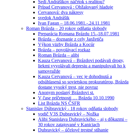
Sedí Andrášikov náčrtok s realitou?
Prípad Cervanová : Obžalovaný hladuje
Cervanová: dva nákresy
svedok Andrášik
Ivan Fagan – 18.06.1981.-.24.11.1981
Roman Brázda – 20 rokov odňatia slobody
Preparácia Romana Brázdu 15.-18.07.1981
Brázda – doznanie z cely Janžetiča
Výkon väzby Brázda a Kocúr
Brázda – povolávací rozkaz
Roman Brázda – alibi
Kauza Cervanová – Brázdovi podávali drogy,
liekmi vyvolávali depresiu a manipulovali ho k
samovražde
Kauza Cervanová – vec je dohodnutá a
odsúhlasená so sovietskou prokuratúrou, Brázda
dostane vysoký trest, nie povraz
Anonym poslaný Brázdovi st.
V čase príčetnosti … Brázda 10.10.1990
List Brázda NS ČSFR
Stanislav Dúbravický - 18 rokov odňatia slobody
vodič V3S Dubravický – Nožka
Alibi Stanislava Dubravického – aj s dôkazmi –
30 rokov zatajované v Kaniciach
Dubravický – účelové trestné stíhanie