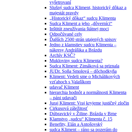
vyšetrovaní
Slušný sudca Kliment, historický dôkaz a
majestát pravdy
„Historický dôkaz“ sudcu Klimenta
Sudca Kliment a jeho „dôverníci“
Inštitút zneužívania štátnej moci
Odpočúvané cely
Ďalších 2500 strán utajených spisov
Jedno z klamstiev sudcu Klimenta –
nákresy Andrášika a Brázdu
Archív KSČ?
Mukloviny sudcu Klimenta?
Sudca Kliment: Zimáková sa priznala
JUDr. Soňa Smolová – dôchodkyňa
Kliment: Vedeli sme o Michálikových
vzťahoch s Valašíkom
udavač Kliment
hierarchia hodnôt a normálnosti Klimenta
– páni udavači
Juraj Kliment: Vraj kryjeme justičný zločin
Cirkusová záležitosť
Dúbravický v Žiline, Brázda v Brne
Klamstvo „sudcu“ Klimenta č. 15
Benefity, Elán a Antošovský
sudca Kliment – ráno sa pozerám do