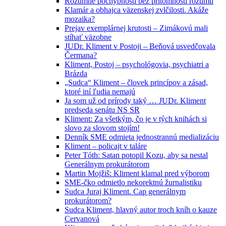
Rozumné pochybnosti bez prítomnosti rozumu
Klamár a obhajca väzenskej zvlčilosti. Akáže
mozaika?
Prejav exemplárnej krutosti – Zimákovú mali
stíhať väzobne
JUDr. Kliment v Postoji – Beňová usvedčovala
Čermana?
Kliment, Postoj – psychológovia, psychiatri a
Brázda
„Sudca“ Kliment – človek princípov a zásad,
ktoré iní ľudia nemajú
Ja som už od prírody taký … JUDr. Kliment
predseda senátu NS SR
Kliment: Za všetkým, čo je v tých knihách si
slovo za slovom stojím!
Denník SME odmieta jednostrannú medializáciu
Kliment – policajt v taláre
Peter Tóth: Satan potopil Kozu, aby sa nestal
Generálnym prokurátorom
Martin Mojžiš: Kliment klamal pred výborom
SME-čko odmietlo nekorektnú žurnalistiku
Sudca Juraj Kliment. Cap generálnym
prokurátorom?
Sudca Kliment, hlavný autor troch kníh o kauze
Cervanová