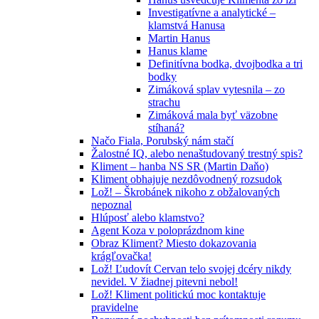
Investigatívne a analytické –
klamstvá Hanusa
Martin Hanus
Hanus klame
Definitívna bodka, dvojbodka a tri
bodky
Zimáková splav vytesnila – zo
strachu
Zimáková mala byť väzobne
stíhaná?
Načo Fiala, Porubský nám stačí
Žalostné IQ, alebo nenaštudovaný trestný spis?
Kliment – hanba NS SR (Martin Daňo)
Kliment obhajuje nezdôvodnený rozsudok
Lož! – Škrobánek nikoho z obžalovaných
nepoznal
Hlúposť alebo klamstvo?
Agent Koza v poloprázdnom kine
Obraz Kliment? Miesto dokazovania
krágľovačka!
Lož! Ľudovít Cervan telo svojej dcéry nikdy
nevidel. V žiadnej pitevni nebol!
Lož! Kliment politickú moc kontaktuje
pravidelne