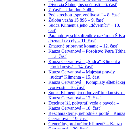
Diverzia Štátnej bezpečnosti – 6. časť
7. časť – Ukradnuté alibi
Pod strechou „spravodlivosti“ – 8. časť
Žaloba väzňa 15 896 – 9. časť
Sudca Kliment a jeho „dôverníci“ – 10.
časť
Paranoidný schizofrenik v pazúroch ŠtB a
doznania z cely – 11. časť
Zmarené prípravné konanie – 12. časť
Kauza Cervanová – Posolstvo Petra Tótha
– 13. časť
Kauza Cervanová – „Sudca“ Kliment a
jeho klamstvá – 14. časť
Kauza Cervanová – Majestát pravdy
„sudcu“ Klimenta – 15. časť
Kauza Cervanová – Kompiláty eštebáckej
tvorivosti – 16. časť
Sudca Kliment, čo odpoveď to klamstvo –
Kauza Cervanová – 17. časť
Detektor lží, polygraf, veda a paveda –
Kauza Cervanová – 18. časť
Bezcharakterné, nehodné a podlé – Kauza
Cervanová – 19. časť
Generálny prokurátor Kliment? – Kauza
Cervanová – 20. časť