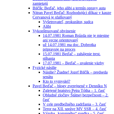
zamietajú
Bilčík: Beďač, jeho alibi a termín opravy auta
Nitran Pavel Beďač: Rozhodujúci dôkaz v kauze
Cervanová je sfalšovaný
Vyšetrovateľ, prokurátor, sudca
Alibi
Vykonštruované obvinenie
14.07.1981 Roman Brázda nie je miestne
ani vecne orientovaný
už 14.07.1981 ma doc. Dobrotka
pripravuje na proces
15.07.1981 Beďač – zahájenie trest.
stíhania
17.07.1981 – Beďač – uvalenie väzby
Fyzické násilie
Násilie? Žiadne! Jozef Bilčík – predseda
senátu
Kto to vymyslel?
Pavel Beďač – blogy zverejnené v Denníku N
Zglejené bratstvo Petra Tótha – 1. časť
Obludné zločiny Štátnej bezpečnosti – 2.
časť
V cele predbežného zadržania – 3. časť
Teror na XII. správe MV SSR – 4. časť
Výroba „korunného“ svedka – 5. časť