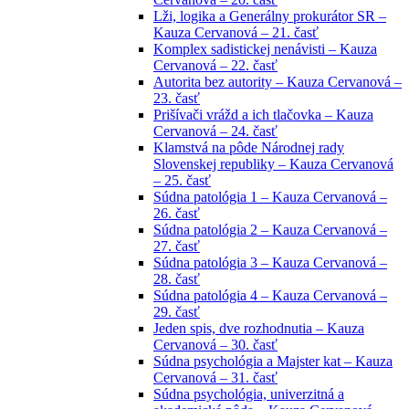
Lži, logika a Generálny prokurátor SR –
Kauza Cervanová – 21. časť
Komplex sadistickej nenávisti – Kauza
Cervanová – 22. časť
Autorita bez autority – Kauza Cervanová –
23. časť
Prišívači vrážd a ich tlačovka – Kauza
Cervanová – 24. časť
Klamstvá na pôde Národnej rady
Slovenskej republiky – Kauza Cervanová
– 25. časť
Súdna patológia 1 – Kauza Cervanová –
26. časť
Súdna patológia 2 – Kauza Cervanová –
27. časť
Súdna patológia 3 – Kauza Cervanová –
28. časť
Súdna patológia 4 – Kauza Cervanová –
29. časť
Jeden spis, dve rozhodnutia – Kauza
Cervanová – 30. časť
Súdna psychológia a Majster kat – Kauza
Cervanová – 31. časť
Súdna psychológia, univerzitná a