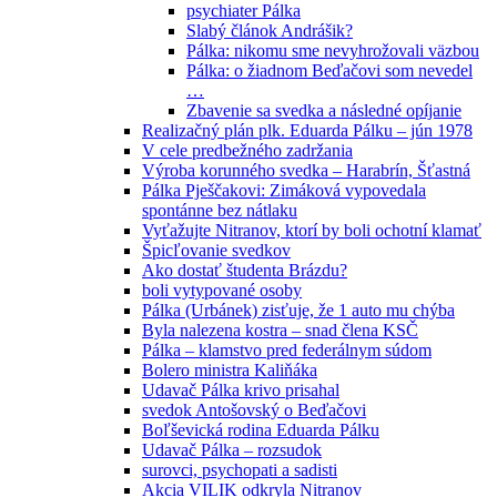
psychiater Pálka
Slabý článok Andrášik?
Pálka: nikomu sme nevyhrožovali väzbou
Pálka: o žiadnom Beďačovi som nevedel
…
Zbavenie sa svedka a následné opíjanie
Realizačný plán plk. Eduarda Pálku – jún 1978
V cele predbežného zadržania
Výroba korunného svedka – Harabrín, Šťastná
Pálka Pješčakovi: Zimáková vypovedala
spontánne bez nátlaku
Vyťažujte Nitranov, ktorí by boli ochotní klamať
Špicľovanie svedkov
Ako dostať študenta Brázdu?
boli vytypované osoby
Pálka (Urbánek) zisťuje, že 1 auto mu chýba
Byla nalezena kostra – snad člena KSČ
Pálka – klamstvo pred federálnym súdom
Bolero ministra Kaliňáka
Udavač Pálka krivo prisahal
svedok Antošovský o Beďačovi
Boľševická rodina Eduarda Pálku
Udavač Pálka – rozsudok
surovci, psychopati a sadisti
Akcia VILIK odkryla Nitranov