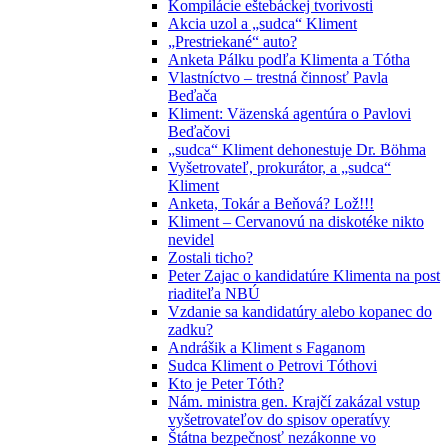
Kompilácie eštebáckej tvorivosti
Akcia uzol a „sudca“ Kliment
„Prestriekané“ auto?
Anketa Pálku podľa Klimenta a Tótha
Vlastníctvo – trestná činnosť Pavla
Beďača
Kliment: Väzenská agentúra o Pavlovi
Beďačovi
„sudca“ Kliment dehonestuje Dr. Böhma
Vyšetrovateľ, prokurátor, a „sudca“
Kliment
Anketa, Tokár a Beňová? Lož!!!
Kliment – Cervanovú na diskotéke nikto
nevidel
Zostali ticho?
Peter Zajac o kandidatúre Klimenta na post
riaditeľa NBÚ
Vzdanie sa kandidatúry alebo kopanec do
zadku?
Andrášik a Kliment s Faganom
Sudca Kliment o Petrovi Tóthovi
Kto je Peter Tóth?
Nám. ministra gen. Krajčí zakázal vstup
vyšetrovateľov do spisov operatívy
Štátna bezpečnosť nezákonne vo