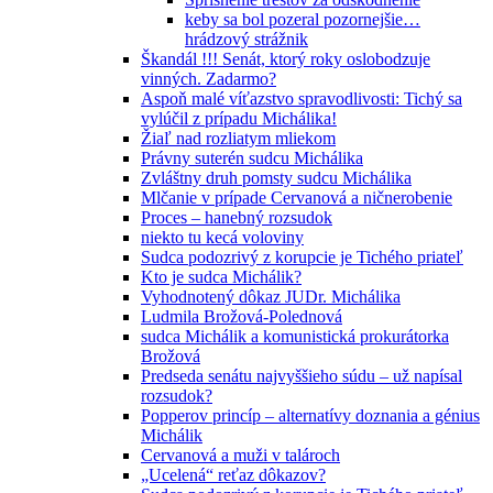
keby sa bol pozeral pozornejšie…
hrádzový strážnik
Škandál !!! Senát, ktorý roky oslobodzuje
vinných. Zadarmo?
Aspoň malé víťazstvo spravodlivosti: Tichý sa
vylúčil z prípadu Michálika!
Žiaľ nad rozliatym mliekom
Právny suterén sudcu Michálika
Zvláštny druh pomsty sudcu Michálika
Mlčanie v prípade Cervanová a ničnerobenie
Proces – hanebný rozsudok
niekto tu kecá voloviny
Sudca podozrivý z korupcie je Tichého priateľ
Kto je sudca Michálik?
Vyhodnotený dôkaz JUDr. Michálika
Ludmila Brožová-Polednová
sudca Michálik a komunistická prokurátorka
Brožová
Predseda senátu najvyššieho súdu – už napísal
rozsudok?
Popperov princíp – alternatívy doznania a génius
Michálik
Cervanová a muži v talároch
„Ucelená“ reťaz dôkazov?