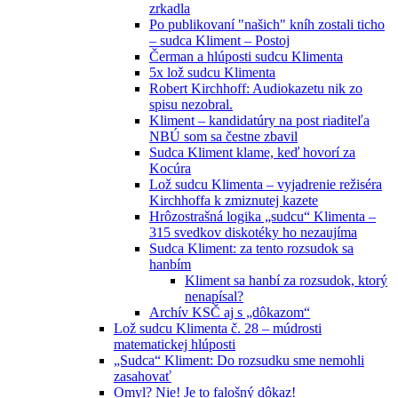
zrkadla
Po publikovaní "našich" kníh zostali ticho
– sudca Kliment – Postoj
Čerman a hlúposti sudcu Klimenta
5x lož sudcu Klimenta
Robert Kirchhoff: Audiokazetu nik zo
spisu nezobral.
Kliment – kandidatúry na post riaditeľa
NBÚ som sa čestne zbavil
Sudca Kliment klame, keď hovorí za
Kocúra
Lož sudcu Klimenta – vyjadrenie režiséra
Kirchhoffa k zmiznutej kazete
Hrôzostrašná logika „sudcu“ Klimenta –
315 svedkov diskotéky ho nezaujíma
Sudca Kliment: za tento rozsudok sa
hanbím
Kliment sa hanbí za rozsudok, ktorý
nenapísal?
Archív KSČ aj s „dôkazom“
Lož sudcu Klimenta č. 28 – múdrosti
matematickej hlúposti
„Sudca“ Kliment: Do rozsudku sme nemohli
zasahovať
Omyl? Nie! Je to falošný dôkaz!