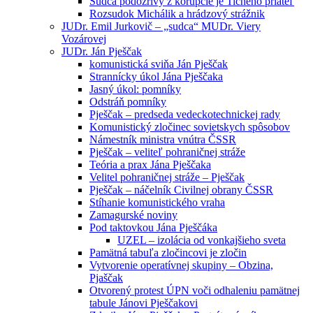
Sudca podozrivý z korupcie je Tichého priateľ
Rozsudok Michálik a hrádzový strážnik
JUDr. Emil Jurkovič – „sudca“ MUDr. Viery
Vozárovej
JUDr. Ján Pješčak
komunistická sviňa Ján Pješčak
Strannícky úkol Jána Pješčaka
Jasný úkol: pomníky
Odstráň pomníky
Pješčak – predseda vedeckotechnickej rady
Komunistický zločinec sovietskych spôsobov
Námestník ministra vnútra ČSSR
Pješčak – veliteľ pohraničnej stráže
Teória a prax Jána Pješčaka
Velitel pohraničnej stráže – Pješčak
Pješčak – náčelník Civilnej obrany ČSSR
Stíhanie komunistického vraha
Zamagurské noviny
Pod taktovkou Jána Pješčáka
UZEL – izolácia od vonkajšieho sveta
Pamätná tabuľa zločincovi je zločin
Vytvorenie operatívnej skupiny – Obzina,
Pjaščak
Otvorený protest ÚPN voči odhaleniu pamätnej
tabule Jánovi Pješčakovi