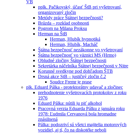
VB
pplk. Pačikovský, účasť ŠtB pri vyšetrovaní,
organizovaný zločin
Metódy práce Štátnej bezpečnosti?
Brázda – rozklad osobnosti
Pogrom na Milana Proksu
Herman na ŠtB
Herman, Hlubík hypnotiká
Herman, Hlubík, Macháč
Štátna bezpečnosť nezákonne vo vyšetrovaní
Śtátna bezpečnosť vo väznici MS (Hrmo)
Obludné zločiny Štátnej bezpečnosti
Sekretárka náčelníka Štátnej bezpečnosti v Nitre
Korunné svedkyne pod dohľadom ŠTB
Drsná akce StB – justičný zločin č.2
Soudce Fremr je prase
plk. Eduard Pálka - protektorátny udavač a zločinec
prehodnotenie vyšetrovacích protokolov z roku
1976
Eduard Pálka: nútili ju piť alkohol
Pracovná verzia Eduarda Pálku z januára roku
1978: Ľudmila Cervanová bola hromadne
znásilnená
Pálka: podozriví sú všetci majitelia motorových
vozidiel, aj tí, čo na diskotéke neboli