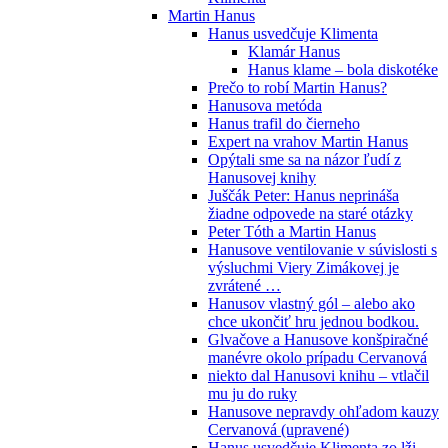
Martin Hanus
Hanus usvedčuje Klimenta
Klamár Hanus
Hanus klame – bola diskotéke
Prečo to robí Martin Hanus?
Hanusova metóda
Hanus trafil do čierneho
Expert na vrahov Martin Hanus
Opýtali sme sa na názor ľudí z
Hanusovej knihy
Juščák Peter: Hanus neprináša
žiadne odpovede na staré otázky
Peter Tóth a Martin Hanus
Hanusove ventilovanie v súvislosti s
výsluchmi Viery Zimákovej je
zvrátené …
Hanusov vlastný gól – alebo ako
chce ukončiť hru jednou bodkou.
Glvačove a Hanusove konšpiračné
manévre okolo prípadu Cervanová
niekto dal Hanusovi knihu – vtlačil
mu ju do ruky
Hanusove nepravdy ohľadom kauzy
Cervanová (upravené)
Hanus usvedčuje Klimenta zo lži