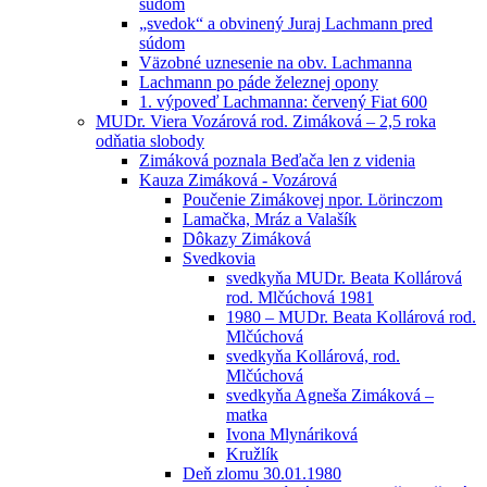
súdom
„svedok“ a obvinený Juraj Lachmann pred
súdom
Väzobné uznesenie na obv. Lachmanna
Lachmann po páde železnej opony
1. výpoveď Lachmanna: červený Fiat 600
MUDr. Viera Vozárová rod. Zimáková – 2,5 roka
odňatia slobody
Zimáková poznala Beďača len z videnia
Kauza Zimáková - Vozárová
Poučenie Zimákovej npor. Lörinczom
Lamačka, Mráz a Valašík
Dôkazy Zimáková
Svedkovia
svedkyňa MUDr. Beata Kollárová
rod. Mlčúchová 1981
1980 – MUDr. Beata Kollárová rod.
Mlčúchová
svedkyňa Kollárová, rod.
Mlčúchová
svedkyňa Agneša Zimáková –
matka
Ivona Mlynáriková
Kružlík
Deň zlomu 30.01.1980