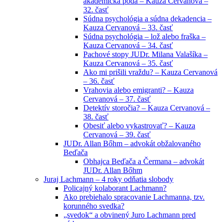
akademická pôda – Kauza Cervanová –
32. časť
Súdna psychológia a súdna dekadencia –
Kauza Cervanová – 33. časť
Súdna psychológia – lož alebo fraška –
Kauza Cervanová – 34. časť
Pachové stopy JUDr. Milana Valašíka –
Kauza Cervanová – 35. časť
Ako mi prišili vraždu? – Kauza Cervanová
– 36. časť
Vrahovia alebo emigranti? – Kauza
Cervanová – 37. časť
Detektív storočia? – Kauza Cervanová –
38. časť
Obesiť alebo vykastrovať? – Kauza
Cervanová – 39. časť
JUDr. Allan Bőhm – advokát obžalovaného
Beďača
Obhajca Beďača a Čermana – advokát
JUDr. Allan Bőhm
Juraj Lachmann – 4 roky odňatia slobody
Policajný kolaborant Lachmann?
Ako prebiehalo spracovanie Lachmanna, tzv.
korunného svedka?
„svedok“ a obvinený Juro Lachmann pred