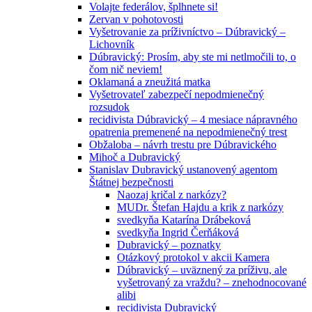
Volajte federálov, šplhnete si!
Zervan v pohotovosti
Vyšetrovanie za príživníctvo – Dúbravický –
Lichovník
Dúbravický: Prosím, aby ste mi netlmočili to, o
čom nič neviem!
Oklamaná a zneužitá matka
Vyšetrovateľ zabezpečí nepodmienečný
rozsudok
recidivista Dúbravický – 4 mesiace nápravného
opatrenia premenené na nepodmienečný trest
Obžaloba – návrh trestu pre Dúbravického
Mihoč a Dubravický
Stanislav Dubravický ustanovený agentom
Štátnej bezpečnosti
Naozaj kričal z narkózy?
MUDr. Štefan Hajdu a krik z narkózy
svedkyňa Katarína Drábeková
svedkyňa Ingrid Čerňáková
Dubravický – poznatky
Otázkový protokol v akcii Kamera
Dúbravický – uväznený za príživu, ale
vyšetrovaný za vraždu? – znehodnocované
alibi
recidivista Dubravický