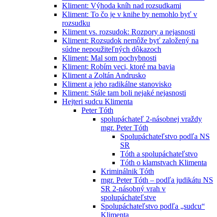
Kliment: Výhoda kníh nad rozsudkami
Kliment: To čo je v knihe by nemohlo byť v
rozsudku
Kliment vs. rozsudok: Rozpory a nejasnosti
Kliment: Rozsudok nemôže byť založený na
súdne nepoužiteľných dôkazoch
Kliment: Mal som pochybnosti
Kliment: Robím veci, ktoré ma bavia
Kliment a Zoltán Andrusko
Kliment a jeho radikálne stanovisko
Kliment: Stále tam boli nejaké nejasnosti
Hejteri sudcu Klimenta
Peter Tóth
spolupáchateľ 2-násobnej vraždy
mgr. Peter Tóth
Spolupáchateľstvo podľa NS
SR
Tóth a spolupáchateľstvo
Tóth o klamstvach Klimenta
Kriminálnik Tóth
mgr. Peter Tóth – podľa judikátu NS
SR 2-násobný vrah v
spolupáchateľstve
Spolupáchateľstvo podľa „sudcu“
Klimenta