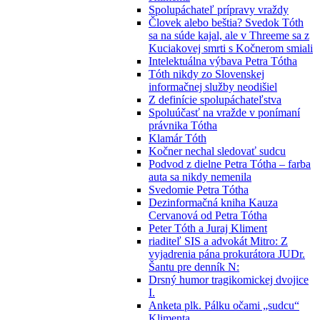
Spolupáchateľ prípravy vraždy
Človek alebo beštia? Svedok Tóth
sa na súde kajal, ale v Threeme sa z
Kuciakovej smrti s Kočnerom smiali
Intelektuálna výbava Petra Tótha
Tóth nikdy zo Slovenskej
informačnej služby neodišiel
Z definície spolupáchateľstva
Spoluúčasť na vražde v ponímaní
právnika Tótha
Klamár Tóth
Kočner nechal sledovať sudcu
Podvod z dielne Petra Tótha – farba
auta sa nikdy nemenila
Svedomie Petra Tótha
Dezinformačná kniha Kauza
Cervanová od Petra Tótha
Peter Tóth a Juraj Kliment
riaditeľ SIS a advokát Mitro: Z
vyjadrenia pána prokurátora JUDr.
Šantu pre denník N:
Drsný humor tragikomickej dvojice
I.
Anketa plk. Pálku očami „sudcu“
Klimenta