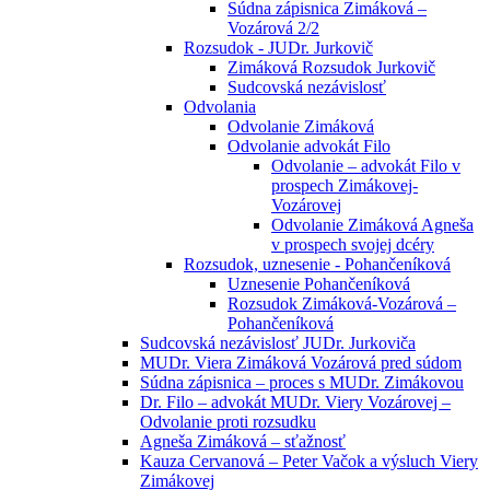
Súdna zápisnica Zimáková –
Vozárová 2/2
Rozsudok - JUDr. Jurkovič
Zimáková Rozsudok Jurkovič
Sudcovská nezávislosť
Odvolania
Odvolanie Zimáková
Odvolanie advokát Filo
Odvolanie – advokát Filo v
prospech Zimákovej-
Vozárovej
Odvolanie Zimáková Agneša
v prospech svojej dcéry
Rozsudok, uznesenie - Pohančeníková
Uznesenie Pohančeníková
Rozsudok Zimáková-Vozárová –
Pohančeníková
Sudcovská nezávislosť JUDr. Jurkoviča
MUDr. Viera Zimáková Vozárová pred súdom
Súdna zápisnica – proces s MUDr. Zimákovou
Dr. Filo – advokát MUDr. Viery Vozárovej –
Odvolanie proti rozsudku
Agneša Zimáková – sťažnosť
Kauza Cervanová – Peter Vačok a výsluch Viery
Zimákovej