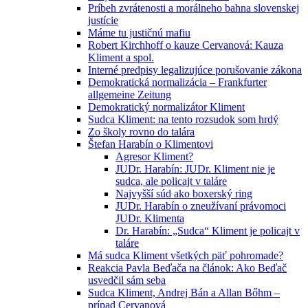
Príbeh zvrátenosti a morálneho bahna slovenskej
justície
Máme tu justičnú mafiu
Robert Kirchhoff o kauze Cervanová: Kauza
Kliment a spol.
Interné predpisy legalizujúce porušovanie zákona
Demokratická normalizácia – Frankfurter
allgemeine Zeitung
Demokratický normalizátor Kliment
Sudca Kliment: na tento rozsudok som hrdý
Zo školy rovno do talára
Štefan Harabín o Klimentovi
Agresor Kliment?
JUDr. Harabín: JUDr. Kliment nie je
sudca, ale policajt v taláre
Najvyšší súd ako boxerský ring
JUDr. Harabín o zneužívaní právomoci
JUDr. Klimenta
Dr. Harabín: „Sudca“ Kliment je policajt v
taláre
Má sudca Kliment všetkých päť pohromade?
Reakcia Pavla Beďača na článok: Ako Beďač
usvedčil sám seba
Sudca Kliment, Andrej Bán a Allan Bőhm –
prípad Cervanová