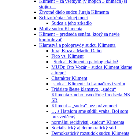
Kliment – za všetkým (v mojich 3 knihách) si
stojím…
Životné dielo sudcu Juraja Klimenta
Schizofrénia súdnej moci
Sudca a jeho zrkadlo
Motív sudcu Klimenta
Kliment – predseda senátu, ktorý sa nevie
kontrolovať
Klamstvá a polopravdy sudcu Klimenta
Juraj Koza a Martin Daňo
Fico vs. Kliment
„Sudca“ Kliment a patologická lož
MUDr. Oto Vozár – sudca Kliment klame
a trepe!
Charakter Kliment
„sudca“ Kliment: Ja Lamačkovi verím
Tridsiate šieste klamstvo, „sudcu“
Klimenta z neho usvedčuje Predseda NS
SR
Kliment – „sudca“ bez právomoci
… s Hatalom sme súdili vraha. Bol som
presvedčený …
normálni recidivisti „sudcu“ Klimenta
Socialistický aj demokratický súd
Demokratický rozsudok sudcu Klimenta