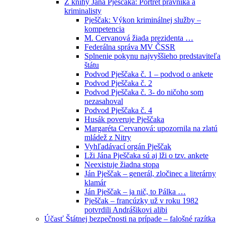
Z knihy Jána Pješčaka: Portrét právníka a
kriminalisty
Pješčak: Výkon kriminálnej služby –
kompetencia
M. Cervanová žiada prezidenta …
Federálna správa MV ČSSR
Splnenie pokynu najvyššieho predstaviteľa
štátu
Podvod Pješčaka č. 1 – podvod o ankete
Podvod Pješčaka č. 2
Podvod Pješčaka č. 3- do ničoho som
nezasahoval
Podvod Pješčaka č. 4
Husák poveruje Pješčaka
Margaréta Cervanová: upozornila na zlatú
mládež z Nitry
Vyhľadávací orgán Pješčak
Lži Jána Pješčaka sú aj lži o tzv. ankete
Neexistuje žiadna stopa
Ján Pješčak – generál, zločinec a literárny
klamár
Ján Pješčak – ja nič, to Pálka …
Pješčak – francúzky už v roku 1982
potvrdili Andrášikovi alibi
Účasť Štátnej bezpečnosti na prípade – falošné razítka