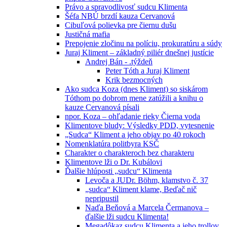
Právo a spravodlivosť sudcu Klimenta
Šéfa NBÚ brzdí kauza Cervanová
Cibuľová polievka pre čiernu dušu
Justičná mafia
Prepojenie zločinu na políciu, prokuratúru a súdy
Juraj Kliment – základný piliér dnešnej justície
Andrej Bán - .týždeň
Peter Tóth a Juraj Kliment
Krik bezmocných
Ako sudca Koza (dnes Kliment) so siskárom
Tóthom po dobrom mene zatúžili a knihu o
kauze Cervanová písali
npor. Koza – ohľadanie rieky Čierna voda
Klimentove bludy: Výsledky PDD, vytesnenie
„Sudca“ Kliment a jeho objav po 40 rokoch
Nomenklatúra politbyra KSČ
Charakter o charakteroch bez charakteru
Klimentove lži o Dr. Kubálovi
Ďalšie hlúposti „sudcu“ Klimenta
Levoča a JUDr. Böhm, klamstvo č. 37
„sudca“ Kliment klame, Beďač nič
nepripustil
Naďa Beňová a Marcela Čermanova –
ďalšie lži sudcu Klimenta!
Megadôkaz sudcu Klimenta a jeho trollov