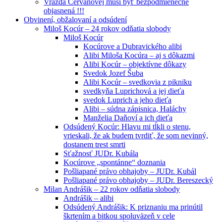
Vražda Cervanovej musí byť bezpodmienečne
objasnená !!!
Obvinení, obžalovaní a odsúdení
Miloš Kocúr – 24 rokov odňatia slobody
Miloš Kocúr
Kocúrove a Dubravického alibi
Alibi Miloša Kocúra – aj s dôkazmi
Alibi Kocúr – objektívne dôkazy
Svedok Jozef Šuba
Alibi Kocúr – svedkovia z pikniku
svedkyňa Luprichová a jej dieťa
svedok Luprich a jeho dieťa
Alibi – súdna zápisnica, Haláchy
Manželia Daňoví a ich dieťa
Odsúdený Kocúr: Hlavu mi tĺkli o stenu,
vrieskali, že ak budem tvrdiť, že som nevinný,
dostanem trest smrti
Sťažnosť JUDr. Kubála
Kocúrove „spontánne“ doznania
Pošliapané právo obhajoby – JUDr. Kubál
Pošliapané právo obhajoby – JUDr. Bereszecký
Milan Andrášik – 22 rokov odňatia slobody
Andrášik – alibi
Odsúdený Andrášik: K priznaniu ma prinútil
škrtením a bitkou spoluväzeň v cele