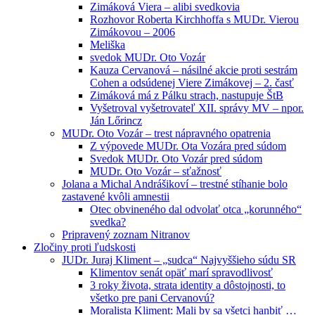
Zimáková Viera – alibi svedkovia
Rozhovor Roberta Kirchhoffa s MUDr. Vierou
Zimákovou – 2006
Meliška
svedok MUDr. Oto Vozár
Kauza Cervanová – násilné akcie proti sestrám
Cohen a odsúdenej Viere Zimákovej – 2. časť
Zimáková má z Pálku strach, nastupuje ŠtB
Vyšetroval vyšetrovateľ XII. správy MV – npor.
Ján Lőrincz
MUDr. Oto Vozár – trest nápravného opatrenia
Z výpovede MUDr. Ota Vozára pred súdom
Svedok MUDr. Oto Vozár pred súdom
MUDr. Oto Vozár – sťažnosť
Jolana a Michal Andrášikoví – trestné stíhanie bolo
zastavené kvôli amnestii
Otec obvineného dal odvolať otca „korunného“
svedka?
Pripravený zoznam Nitranov
Zločiny proti ľudskosti
JUDr. Juraj Kliment – „sudca“ Najvyššieho súdu SR
Klimentov senát opäť marí spravodlivosť
3 roky života, strata identity a dôstojnosti, to
všetko pre pani Cervanovú?
Moralista Kliment: Mali by sa všetci hanbiť …