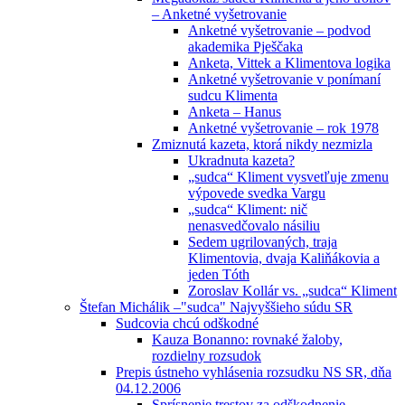
– Anketné vyšetrovanie
Anketné vyšetrovanie – podvod
akademika Pješčaka
Anketa, Vittek a Klimentova logika
Anketné vyšetrovanie v ponímaní
sudcu Klimenta
Anketa – Hanus
Anketné vyšetrovanie – rok 1978
Zmiznutá kazeta, ktorá nikdy nezmizla
Ukradnuta kazeta?
„sudca“ Kliment vysvetľuje zmenu
výpovede svedka Vargu
„sudca“ Kliment: nič
nenasvedčovalo násiliu
Sedem ugrilovaných, traja
Klimentovia, dvaja Kaliňákovia a
jeden Tóth
Zoroslav Kollár vs. „sudca“ Kliment
Štefan Michálik –"sudca" Najvyššieho súdu SR
Sudcovia chcú odškodné
Kauza Bonanno: rovnaké žaloby,
rozdielny rozsudok
Prepis ústneho vyhlásenia rozsudku NS SR, dňa
04.12.2006
Sprísnenie trestov za odškodnenie