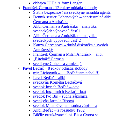
obhajca JUDr. Alfonz Langer
František Čerman - 12 rokov odňatia slobody
Štátna bezpečnosť na svedkyne nasadila agenta
Denník sestier Cohenových – nepriestrelné alibi
Čermana a Andrášika
Alibi Čermana a Andrášika – analytika
svedeckých výpovedí, časť 1
Alibi Čermana a Andrášika – analytika
svedeckých výpovedí, časť 2
Kauza Cervanová – druhá diskotéka a svedok
Antošovský
František Čerman a Milan Andrášik – alibi
„Eštebák“ Čerman
svedkyne Cohen sa zamietajú
Pavel Beďač – 8 rokov odňatia slobody
mjr. Lichovník – … Beďač tam nebol !!!
Pavel Beďač – alibi
svedkyňa Kornélia Beďačová
svedok Imrich Beďač – otec
svedok Ing. Imrich Beďač – brat
svedok Ivo Bis – súdna zápisnica
svedkyňa Jarmila Bisová
svedok Milan Cvopa – súdna zápisnica
Alibi Beďač – z rozsudku 1982
Bilčík: preukázané alibi, Bis a Cvopa sa