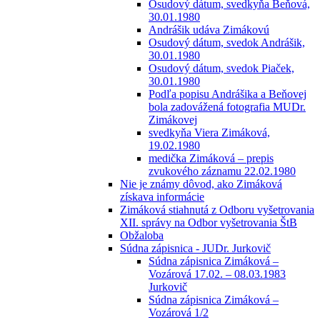
Osudový dátum, svedkyňa Beňová,
30.01.1980
Andrášik udáva Zimákovú
Osudový dátum, svedok Andrášik,
30.01.1980
Osudový dátum, svedok Piaček,
30.01.1980
Podľa popisu Andrášika a Beňovej
bola zadovážená fotografia MUDr.
Zimákovej
svedkyňa Viera Zimáková,
19.02.1980
medička Zimáková – prepis
zvukového záznamu 22.02.1980
Nie je známy dôvod, ako Zimáková
získava informácie
Zimáková stiahnutá z Odboru vyšetrovania
XII. správy na Odbor vyšetrovania ŠtB
Obžaloba
Súdna zápisnica - JUDr. Jurkovič
Súdna zápisnica Zimáková –
Vozárová 17.02. – 08.03.1983
Jurkovič
Súdna zápisnica Zimáková –
Vozárová 1/2