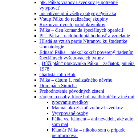
plk. Pálka: vrahov i svedkov je potrebné
vytypovať
iniciatívne plní všetky pokyny Pješčaka
Vstup Pálku do realizačnej skupiny
Rozhovor dvoch podplukovníkov
Pálka – člen komanda špeciálnych operácií
Plk. Pálka – nadobudnutá hodnosť a vzdelanie
Hľadá sa vzťah partie Nitranov, ku študentke
stomatológie
Eduard Pálka – niekoľkokrát poverený riadením
špeciálnych vyšetrovacích týmov
„Dílčí plán“ plukovníka Pálku – začiatok januára
1978
chartista John Bok
Pálka – dátum 1. realizačného návrhu
Dom pána Simicha
Prehodnotenie pôvodných zistení
záujem o osoby, ktoré boli na diskotéke v iné dni
typovanie svedkov
Manuál ako získať vrahov i svedkov
Vytypované osoby
Pálka vs. Kliment – ani nevedeli, aké auto
som mal
Klamár Pálka – nikoho som o prípade
neinformoval