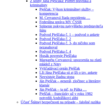
Z knihy Jána Pješčaka: Portrét právníka a
kriminalisty
Pješčak: Výkon kriminálnej služby –
kompetencia
M. Cervanová žiada prezidenta …
Federálna správa MV ČSSR
Splnenie pokynu najvyššieho predstaviteľa
štátu
Podvod Pješčaka č. 1 – podvod o ankete
Podvod Pješčaka č. 2
Podvod Pješčaka č. 3- do ničoho som
nezasahoval
Podvod Pješčaka č. 4
Husák poveruje Pješčaka
Margaréta Cervanová: upozornila na zlatú
mládež z Nitry
Vyhľadávací orgán Pješčak
Lži Jána Pješčaka sú aj lži o tzv. ankete
Neexistuje žiadna stopa
Ján Pješčak – generál, zločinec a literárny
klamár
Ján Pješčak – ja nič, to Pálka …
Pješčak – francúzky už v roku 1982
potvrdili Andrášikovi alibi
Účasť Štátnej bezpečnosti na prípade – falošné razítka