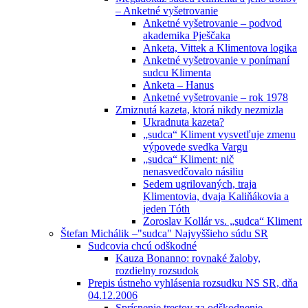
– Anketné vyšetrovanie
Anketné vyšetrovanie – podvod
akademika Pješčaka
Anketa, Vittek a Klimentova logika
Anketné vyšetrovanie v ponímaní
sudcu Klimenta
Anketa – Hanus
Anketné vyšetrovanie – rok 1978
Zmiznutá kazeta, ktorá nikdy nezmizla
Ukradnuta kazeta?
„sudca“ Kliment vysvetľuje zmenu
výpovede svedka Vargu
„sudca“ Kliment: nič
nenasvedčovalo násiliu
Sedem ugrilovaných, traja
Klimentovia, dvaja Kaliňákovia a
jeden Tóth
Zoroslav Kollár vs. „sudca“ Kliment
Štefan Michálik –"sudca" Najvyššieho súdu SR
Sudcovia chcú odškodné
Kauza Bonanno: rovnaké žaloby,
rozdielny rozsudok
Prepis ústneho vyhlásenia rozsudku NS SR, dňa
04.12.2006
Sprísnenie trestov za odškodnenie