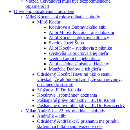
Vražda Cervanovej musí byť bezpodmienečne
objasnená !!!
Obvinení, obžalovaní a odsúdení
Miloš Kocúr – 24 rokov odňatia slobody
Miloš Kocúr
Kocúrove a Dubravického alibi
Alibi Miloša Kocúra – aj s dôkazmi
Alibi Kocúr – objektívne dôkazy
Svedok Jozef Šuba
Alibi Kocúr – svedkovia z pikniku
svedkyňa Luprichová a jej dieťa
svedok Luprich a jeho dieťa
Alibi – súdna zápisnica, Haláchy
Manželia Daňoví a ich dieťa
Odsúdený Kocúr: Hlavu mi tĺkli o stenu,
vrieskali, že ak budem tvrdiť, že som nevinný,
dostanem trest smrti
Sťažnosť JUDr. Kubála
Kocúrove „spontánne“ doznania
Pošliapané právo obhajoby – JUDr. Kubál
Pošliapané právo obhajoby – JUDr. Bereszecký
Milan Andrášik – 22 rokov odňatia slobody
Andrášik – alibi
Odsúdený Andrášik: K priznaniu ma prinútil
škrtením a bitkou spoluväzeň v cele