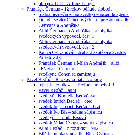
obhajca JUDr. Alfonz Langer
František Čerman - 12 rokov odňatia slobody
Štátna bezpečnosť na svedkyne nasadila agenta
Denník sestier Cohenových – nepriestrelné alibi
Čermana a Andrášika
Alibi Čermana a Andrášika – analytika
svedeckých výpovedí, časť 1
Alibi Čermana a Andrášika – analytika
svedeckých výpovedí, časť 2
Kauza Cervanová – druhá diskotéka a svedok
Antošovský
František Čerman a Milan Andrášik – alibi
„Eštebák“ Čerman
svedkyne Cohen sa zamietajú
Pavel Beďač – 8 rokov odňatia slobody
mjr. Lichovník – … Beďač tam nebol !!!
Pavel Beďač – alibi
svedkyňa Kornélia Beďačová
svedok Imrich Beďač – otec
svedok Ing. Imrich Beďač – brat
svedok Ivo Bis – súdna zápisnica
svedkyňa Jarmila Bisová
svedok Milan Cvopa – súdna zápisnica
Alibi Beďač – z rozsudku 1982
Bilčík: preukázané alibi, Bis a Cvopa sa