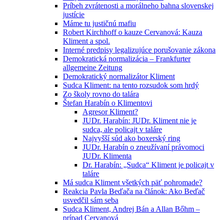
Príbeh zvrátenosti a morálneho bahna slovenskej
justície
Máme tu justičnú mafiu
Robert Kirchhoff o kauze Cervanová: Kauza
Kliment a spol.
Interné predpisy legalizujúce porušovanie zákona
Demokratická normalizácia – Frankfurter
allgemeine Zeitung
Demokratický normalizátor Kliment
Sudca Kliment: na tento rozsudok som hrdý
Zo školy rovno do talára
Štefan Harabín o Klimentovi
Agresor Kliment?
JUDr. Harabín: JUDr. Kliment nie je
sudca, ale policajt v taláre
Najvyšší súd ako boxerský ring
JUDr. Harabín o zneužívaní právomoci
JUDr. Klimenta
Dr. Harabín: „Sudca“ Kliment je policajt v
taláre
Má sudca Kliment všetkých päť pohromade?
Reakcia Pavla Beďača na článok: Ako Beďač
usvedčil sám seba
Sudca Kliment, Andrej Bán a Allan Bőhm –
prípad Cervanová