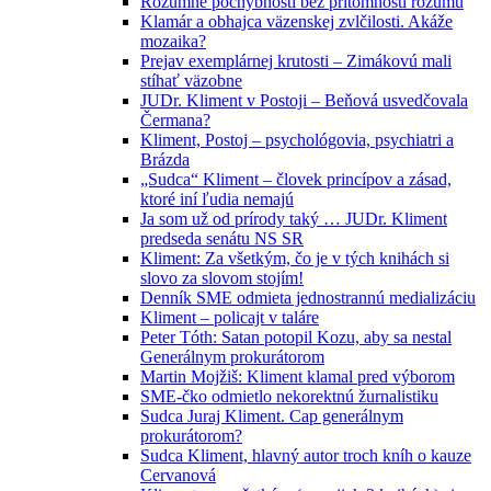
Rozumné pochybnosti bez prítomnosti rozumu
Klamár a obhajca väzenskej zvlčilosti. Akáže
mozaika?
Prejav exemplárnej krutosti – Zimákovú mali
stíhať väzobne
JUDr. Kliment v Postoji – Beňová usvedčovala
Čermana?
Kliment, Postoj – psychológovia, psychiatri a
Brázda
„Sudca“ Kliment – človek princípov a zásad,
ktoré iní ľudia nemajú
Ja som už od prírody taký … JUDr. Kliment
predseda senátu NS SR
Kliment: Za všetkým, čo je v tých knihách si
slovo za slovom stojím!
Denník SME odmieta jednostrannú medializáciu
Kliment – policajt v taláre
Peter Tóth: Satan potopil Kozu, aby sa nestal
Generálnym prokurátorom
Martin Mojžiš: Kliment klamal pred výborom
SME-čko odmietlo nekorektnú žurnalistiku
Sudca Juraj Kliment. Cap generálnym
prokurátorom?
Sudca Kliment, hlavný autor troch kníh o kauze
Cervanová