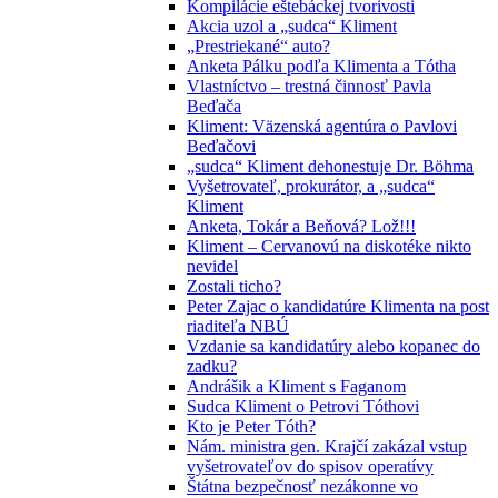
Kompilácie eštebáckej tvorivosti
Akcia uzol a „sudca“ Kliment
„Prestriekané“ auto?
Anketa Pálku podľa Klimenta a Tótha
Vlastníctvo – trestná činnosť Pavla
Beďača
Kliment: Väzenská agentúra o Pavlovi
Beďačovi
„sudca“ Kliment dehonestuje Dr. Böhma
Vyšetrovateľ, prokurátor, a „sudca“
Kliment
Anketa, Tokár a Beňová? Lož!!!
Kliment – Cervanovú na diskotéke nikto
nevidel
Zostali ticho?
Peter Zajac o kandidatúre Klimenta na post
riaditeľa NBÚ
Vzdanie sa kandidatúry alebo kopanec do
zadku?
Andrášik a Kliment s Faganom
Sudca Kliment o Petrovi Tóthovi
Kto je Peter Tóth?
Nám. ministra gen. Krajčí zakázal vstup
vyšetrovateľov do spisov operatívy
Štátna bezpečnosť nezákonne vo