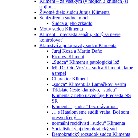
Kliment – za všetkým (v mojich 3 knihách) si
stojím…
Životné dielo sudcu Juraja Klimenta
Schizofrénia súdnej moci
Sudca a jeho zrkadlo
Motív sudcu Klimenta
Kliment – predseda senátu, ktorý sa nevie
kontrolovať
Klamstvá a polopravdy sudcu Klimenta
Juraj Koza a Martin Daňo
Fico vs. Kliment
„Sudca“ Kliment a patologická lož
MUDr. Oto Vozár – sudca Kliment klame
a trepe!
Charakter Kliment
„sudca“ Kliment: Ja Lamačkovi verím
Tridsiate šieste klamstvo, „sudcu“
Klimenta z neho usvedčuje Predseda NS
SR
Kliment – „sudca“ bez právomoci
… s Hatalom sme súdili vraha. Bol som
presvedčený …
normálni recidivisti „sudcu“ Klimenta
Socialistický aj demokratický súd
Demokratický rozsudok sudcu Klimenta