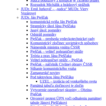
Sudca podozrivý z korupcie je Tichého priateľ
Rozsudok Michálik a hrádzový strážnik
JUDr. Emil Jurkovič – „sudca“ MUDr. Viery
Vozárovej
JUDr. Ján Pješčak
komunistická sviňa Ján Pješčak
Strannícky úkol Jána Pješčaka
Jasný úkol: pomníky
Odstráň pomníky
Pješčak – predseda vedeckotechnickej rady
Komunistický zločinec sovietskych spôsobov
Námestník ministra vnútra ČSSR
Pješčak – veliteľ pohraničnej stráže
Teória a prax Jána Pješčaka
Velitel pohraničnej stráže – Pješčak
Pješčak – náčelník Civilnej obrany ČSSR
Stíhanie komunistického vraha
Zamagurské noviny
Pod taktovkou Jána Pješčáka
UZEL – izolácia od vonkajšieho sveta
Pamätná tabuľa zločincovi je zločin
Vytvorenie operatívnej skupiny – Obzina,
Pjaščak
Otvorený protest ÚPN voči odhaleniu pamätnej
tabule Jánovi Pješčakovi