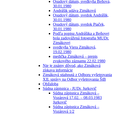
Osudový dátum, svedkyňa Beňová,
30.01.1980
Andrášik udáva Zimákovú
Osudový dátum, svedok Andrášik,
30.01.1980
Osudový dátum, svedok Piaček,
30.01.1980
Podľa popisu Andrášika a Beňovej
bola zadovážená fotografia MUDr.
Zimákovej
svedkyňa Viera Zimáková,
19.02.1980
medička Zimáková – prepis
zvukového záznamu 22.02.1980
Nie je známy dôvod, ako Zimáková
získava informácie
Zimáková stiahnutá z Odboru vyšetrovania
XII. správy na Odbor vyšetrovania ŠtB
Obžaloba
Súdna zápisnica - JUDr. Jurkovič
Súdna zápisnica Zimáková –
Vozárová 17.02. – 08.03.1983
Jurkovič
Súdna zápisnica Zimáková –
Vozárová 1/2