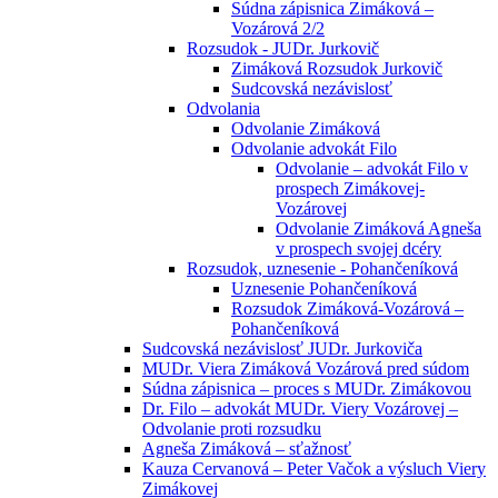
Súdna zápisnica Zimáková –
Vozárová 2/2
Rozsudok - JUDr. Jurkovič
Zimáková Rozsudok Jurkovič
Sudcovská nezávislosť
Odvolania
Odvolanie Zimáková
Odvolanie advokát Filo
Odvolanie – advokát Filo v
prospech Zimákovej-
Vozárovej
Odvolanie Zimáková Agneša
v prospech svojej dcéry
Rozsudok, uznesenie - Pohančeníková
Uznesenie Pohančeníková
Rozsudok Zimáková-Vozárová –
Pohančeníková
Sudcovská nezávislosť JUDr. Jurkoviča
MUDr. Viera Zimáková Vozárová pred súdom
Súdna zápisnica – proces s MUDr. Zimákovou
Dr. Filo – advokát MUDr. Viery Vozárovej –
Odvolanie proti rozsudku
Agneša Zimáková – sťažnosť
Kauza Cervanová – Peter Vačok a výsluch Viery
Zimákovej