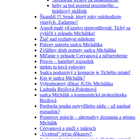
keby sa bol pozeral pozornejšie…
hrádzový strážnik
Škandál !!! Senát, ktorý roky oslobodzuje
vinných. Zadarmo?
Aspoň malé víťazstvo spravodlivosti: Tichý sa
vylúčil z prípadu Michálika!
Žiaľ nad rozliatym mliekom
Právny suterén sudcu Michálika
Zvláštny druh pomsty sudcu Michálika
Mlčanie v prípade Cervanová a ničnerobenie
Proces – hanebný rozsudok
niekto tu kecá voloviny
Sudca podozrivý z korupcie je Tichého priateľ
Kto je sudca Michálik?
Vyhodnotený dôkaz JUDr. Michálika
Ludmila Brožová-Polednová
sudca Michálik a komunistická prokurátorka
Brožová
Predseda senátu najvyššieho súdu – už napísal
rozsudok?
Popperov princíp – alternatívy doznania a génius
Michálik
Cervanová a muži v talároch
„Ucelená“ reťaz dôkazov?