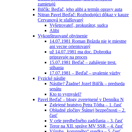
zamietajú
Bilčík: Beďač, jeho alibi a termín opravy auta
Nitran Pavel Beďač: Rozhodujúci dôkaz v kauze
Cervanová je sfalšovaný
Vyšetrovateľ, prokurátor, sudca
Alibi
Vykonštruované obvinenie
14.07.1981 Roman Brázda nie je miestne
ani vecne orientovaný
už 14.07.1981 ma doc. Dobrotka
pripravuje na proces
15.07.1981 Beďač – zahájenie trest.
stíhania
17.07.1981 – Beďač – uvalenie väzby
Fyzické násilie
Násilie? Žiadne! Jozef Bilčík – predseda
senátu
Kto to vymyslel?
Pavel Beďač – blogy zverejnené v Denníku N
Zglejené bratstvo Petra Tótha – 1. časť
Obludné zločiny Štátnej bezpečnosti – 2.
časť
V cele predbežného zadržania – 3. časť
Teror na XII. správe MV SSR – 4. časť
Výroba „korunného“ svedka – 5. časť