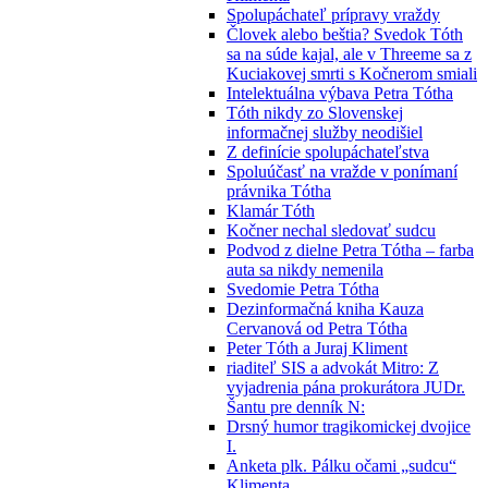
Spolupáchateľ prípravy vraždy
Človek alebo beštia? Svedok Tóth
sa na súde kajal, ale v Threeme sa z
Kuciakovej smrti s Kočnerom smiali
Intelektuálna výbava Petra Tótha
Tóth nikdy zo Slovenskej
informačnej služby neodišiel
Z definície spolupáchateľstva
Spoluúčasť na vražde v ponímaní
právnika Tótha
Klamár Tóth
Kočner nechal sledovať sudcu
Podvod z dielne Petra Tótha – farba
auta sa nikdy nemenila
Svedomie Petra Tótha
Dezinformačná kniha Kauza
Cervanová od Petra Tótha
Peter Tóth a Juraj Kliment
riaditeľ SIS a advokát Mitro: Z
vyjadrenia pána prokurátora JUDr.
Šantu pre denník N:
Drsný humor tragikomickej dvojice
I.
Anketa plk. Pálku očami „sudcu“
Klimenta