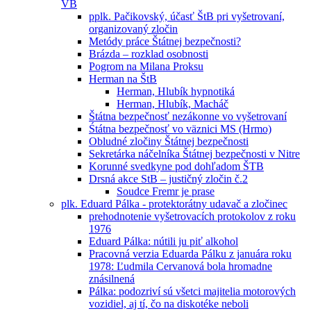
VB
pplk. Pačikovský, účasť ŠtB pri vyšetrovaní,
organizovaný zločin
Metódy práce Štátnej bezpečnosti?
Brázda – rozklad osobnosti
Pogrom na Milana Proksu
Herman na ŠtB
Herman, Hlubík hypnotiká
Herman, Hlubík, Macháč
Štátna bezpečnosť nezákonne vo vyšetrovaní
Śtátna bezpečnosť vo väznici MS (Hrmo)
Obludné zločiny Štátnej bezpečnosti
Sekretárka náčelníka Štátnej bezpečnosti v Nitre
Korunné svedkyne pod dohľadom ŠTB
Drsná akce StB – justičný zločin č.2
Soudce Fremr je prase
plk. Eduard Pálka - protektorátny udavač a zločinec
prehodnotenie vyšetrovacích protokolov z roku
1976
Eduard Pálka: nútili ju piť alkohol
Pracovná verzia Eduarda Pálku z januára roku
1978: Ľudmila Cervanová bola hromadne
znásilnená
Pálka: podozriví sú všetci majitelia motorových
vozidiel, aj tí, čo na diskotéke neboli