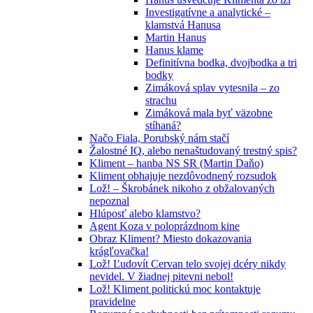
Investigatívne a analytické –
klamstvá Hanusa
Martin Hanus
Hanus klame
Definitívna bodka, dvojbodka a tri
bodky
Zimáková splav vytesnila – zo
strachu
Zimáková mala byť väzobne
stíhaná?
Načo Fiala, Porubský nám stačí
Žalostné IQ, alebo nenaštudovaný trestný spis?
Kliment – hanba NS SR (Martin Daňo)
Kliment obhajuje nezdôvodnený rozsudok
Lož! – Škrobánek nikoho z obžalovaných
nepoznal
Hlúposť alebo klamstvo?
Agent Koza v poloprázdnom kine
Obraz Kliment? Miesto dokazovania
krágľovačka!
Lož! Ľudovít Cervan telo svojej dcéry nikdy
nevidel. V žiadnej pitevni nebol!
Lož! Kliment politickú moc kontaktuje
pravidelne