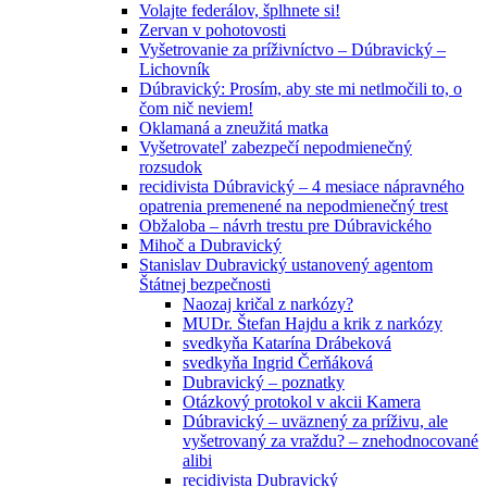
Volajte federálov, šplhnete si!
Zervan v pohotovosti
Vyšetrovanie za príživníctvo – Dúbravický –
Lichovník
Dúbravický: Prosím, aby ste mi netlmočili to, o
čom nič neviem!
Oklamaná a zneužitá matka
Vyšetrovateľ zabezpečí nepodmienečný
rozsudok
recidivista Dúbravický – 4 mesiace nápravného
opatrenia premenené na nepodmienečný trest
Obžaloba – návrh trestu pre Dúbravického
Mihoč a Dubravický
Stanislav Dubravický ustanovený agentom
Štátnej bezpečnosti
Naozaj kričal z narkózy?
MUDr. Štefan Hajdu a krik z narkózy
svedkyňa Katarína Drábeková
svedkyňa Ingrid Čerňáková
Dubravický – poznatky
Otázkový protokol v akcii Kamera
Dúbravický – uväznený za príživu, ale
vyšetrovaný za vraždu? – znehodnocované
alibi
recidivista Dubravický