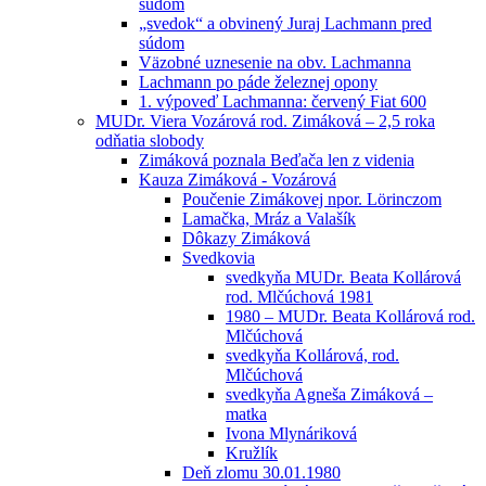
súdom
„svedok“ a obvinený Juraj Lachmann pred
súdom
Väzobné uznesenie na obv. Lachmanna
Lachmann po páde železnej opony
1. výpoveď Lachmanna: červený Fiat 600
MUDr. Viera Vozárová rod. Zimáková – 2,5 roka
odňatia slobody
Zimáková poznala Beďača len z videnia
Kauza Zimáková - Vozárová
Poučenie Zimákovej npor. Lörinczom
Lamačka, Mráz a Valašík
Dôkazy Zimáková
Svedkovia
svedkyňa MUDr. Beata Kollárová
rod. Mlčúchová 1981
1980 – MUDr. Beata Kollárová rod.
Mlčúchová
svedkyňa Kollárová, rod.
Mlčúchová
svedkyňa Agneša Zimáková –
matka
Ivona Mlynáriková
Kružlík
Deň zlomu 30.01.1980