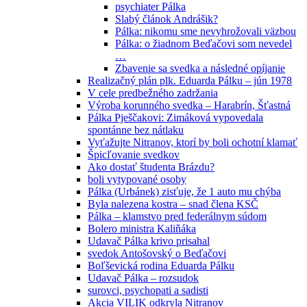
psychiater Pálka
Slabý článok Andrášik?
Pálka: nikomu sme nevyhrožovali väzbou
Pálka: o žiadnom Beďačovi som nevedel
…
Zbavenie sa svedka a následné opíjanie
Realizačný plán plk. Eduarda Pálku – jún 1978
V cele predbežného zadržania
Výroba korunného svedka – Harabrín, Šťastná
Pálka Pješčakovi: Zimáková vypovedala
spontánne bez nátlaku
Vyťažujte Nitranov, ktorí by boli ochotní klamať
Špicľovanie svedkov
Ako dostať študenta Brázdu?
boli vytypované osoby
Pálka (Urbánek) zisťuje, že 1 auto mu chýba
Byla nalezena kostra – snad člena KSČ
Pálka – klamstvo pred federálnym súdom
Bolero ministra Kaliňáka
Udavač Pálka krivo prisahal
svedok Antošovský o Beďačovi
Boľševická rodina Eduarda Pálku
Udavač Pálka – rozsudok
surovci, psychopati a sadisti
Akcia VILIK odkryla Nitranov