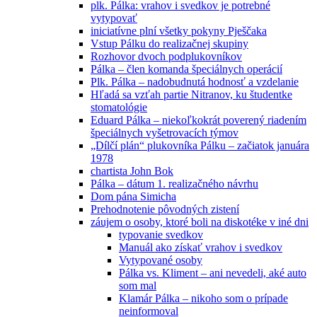
plk. Pálka: vrahov i svedkov je potrebné
vytypovať
iniciatívne plní všetky pokyny Pješčaka
Vstup Pálku do realizačnej skupiny
Rozhovor dvoch podplukovníkov
Pálka – člen komanda špeciálnych operácií
Plk. Pálka – nadobudnutá hodnosť a vzdelanie
Hľadá sa vzťah partie Nitranov, ku študentke
stomatológie
Eduard Pálka – niekoľkokrát poverený riadením
špeciálnych vyšetrovacích týmov
„Dílčí plán“ plukovníka Pálku – začiatok januára
1978
chartista John Bok
Pálka – dátum 1. realizačného návrhu
Dom pána Simicha
Prehodnotenie pôvodných zistení
záujem o osoby, ktoré boli na diskotéke v iné dni
typovanie svedkov
Manuál ako získať vrahov i svedkov
Vytypované osoby
Pálka vs. Kliment – ani nevedeli, aké auto
som mal
Klamár Pálka – nikoho som o prípade
neinformoval