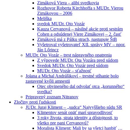
Zimáková Viera – alibi svedkovia
Rozhovor Roberta Kirchhoffa s MUDr. Vierou
Zimákovou – 2006
Meliška
svedok MUDr. Oto Vozár
Kauza Cervanová – násilné akcie proti sestrám
Cohen a odsúdenej Viere Zimákovej – 2. časť
Zimáková má z Pálku strach, nastupuje ŠtB
Vyšetroval vyšetrovateľ XII. správy MV – npor.
Ján Lőrincz
MUDr. Oto Vozár – trest nápravného opatrenia
Z výpovede MUDr. Ota Vozára pred súdom
Svedok MUDr. Oto Vozár pred súdom
MUDr. Oto Vozár – sťažnosť
Jolana a Michal Andrášikoví – trestné stíhanie bolo
zastavené kvôli amnestii
Otec obvineného dal odvolať otca „korunného“
svedka?
Pripravený zoznam Nitranov
Zločiny proti ľudskosti
JUDr. Juraj Kliment – „sudca“ Najvyššieho súdu SR
Klimentov senát opäť marí spravodlivosť
3 roky života, strata identity a dôstojnosti, to
všetko pre pani Cervanovú?
Moralista Kliment: Mali by sa všetci hanbiť …