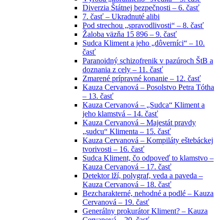
Diverzia Štátnej bezpečnosti – 6. časť
7. časť – Ukradnuté alibi
Pod strechou „spravodlivosti“ – 8. časť
Žaloba väzňa 15 896 – 9. časť
Sudca Kliment a jeho „dôverníci“ – 10.
časť
Paranoidný schizofrenik v pazúroch ŠtB a
doznania z cely – 11. časť
Zmarené prípravné konanie – 12. časť
Kauza Cervanová – Posolstvo Petra Tótha
– 13. časť
Kauza Cervanová – „Sudca“ Kliment a
jeho klamstvá – 14. časť
Kauza Cervanová – Majestát pravdy
„sudcu“ Klimenta – 15. časť
Kauza Cervanová – Kompiláty eštebáckej
tvorivosti – 16. časť
Sudca Kliment, čo odpoveď to klamstvo –
Kauza Cervanová – 17. časť
Detektor lží, polygraf, veda a paveda –
Kauza Cervanová – 18. časť
Bezcharakterné, nehodné a podlé – Kauza
Cervanová – 19. časť
Generálny prokurátor Kliment? – Kauza
Cervanová – 20. časť