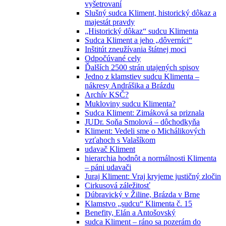
vyšetrovaní
Slušný sudca Kliment, historický dôkaz a
majestát pravdy
„Historický dôkaz“ sudcu Klimenta
Sudca Kliment a jeho „dôverníci“
Inštitút zneužívania štátnej moci
Odpočúvané cely
Ďalších 2500 strán utajených spisov
Jedno z klamstiev sudcu Klimenta –
nákresy Andrášika a Brázdu
Archív KSČ?
Mukloviny sudcu Klimenta?
Sudca Kliment: Zimáková sa priznala
JUDr. Soňa Smolová – dôchodkyňa
Kliment: Vedeli sme o Michálikových
vzťahoch s Valašíkom
udavač Kliment
hierarchia hodnôt a normálnosti Klimenta
– páni udavači
Juraj Kliment: Vraj kryjeme justičný zločin
Cirkusová záležitosť
Dúbravický v Žiline, Brázda v Brne
Klamstvo „sudcu“ Klimenta č. 15
Benefity, Elán a Antošovský
sudca Kliment – ráno sa pozerám do