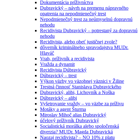
Dokumentácia príživníctva
Dubravický – návrh na premenu nápravného
opatrenia na nepodmienečný trest
Nepodmienečný trest za neúmyselnú dopravnú
nehodu
Recidivista Dubravický – potrestaný za dopravnú
nehodu
Recidivista, alebo obeť justičnej zvole?
dôverník kriminálneho spravodajstva MUDr.
Hlaváč
Vrah, príživník a recidivista
Vražda a dynamit
Recidivista Dúbravický
Dúbravický – trest
Výkon väzby vo väzobnej väznici v Žiline
Trestná činnosť Stanislava Dubravického
Dubravický, alibi, Lichovník a Noška
Dúbravický – alibi
Vyšetrovanie vraždy – vo väzbe za príživu
Motáky a agent Šturma
Miroslav Mihoč alias Dubravický
účelový príživník Dubravický
Socialistická morálka alebo spoločenská
diverzia? MUDr. Magda Dubravická
Naozaj recidivista? – NO 10% z platu