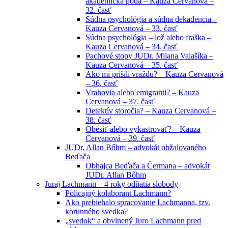
akademická pôda – Kauza Cervanová –
32. časť
Súdna psychológia a súdna dekadencia –
Kauza Cervanová – 33. časť
Súdna psychológia – lož alebo fraška –
Kauza Cervanová – 34. časť
Pachové stopy JUDr. Milana Valašíka –
Kauza Cervanová – 35. časť
Ako mi prišili vraždu? – Kauza Cervanová
– 36. časť
Vrahovia alebo emigranti? – Kauza
Cervanová – 37. časť
Detektív storočia? – Kauza Cervanová –
38. časť
Obesiť alebo vykastrovať? – Kauza
Cervanová – 39. časť
JUDr. Allan Bőhm – advokát obžalovaného
Beďača
Obhajca Beďača a Čermana – advokát
JUDr. Allan Bőhm
Juraj Lachmann – 4 roky odňatia slobody
Policajný kolaborant Lachmann?
Ako prebiehalo spracovanie Lachmanna, tzv.
korunného svedka?
„svedok“ a obvinený Juro Lachmann pred