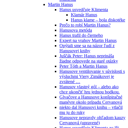
Martin Hanus
Hanus usvedčuje Klimenta
Klamár Hanus
Hanus klame – bola diskotéke
Prečo to robí Martin Hanus?
Hanusova metóda
Hanus trafil do čierneho
Expert na vrahov Martin Hanus
Opýtali sme sa na názor ľudí z
Hanusovej knihy
Juščák Peter: Hanus neprináša
žiadne odpovede na staré otázky
Peter Tóth a Martin Hanus
Hanusove ventilovanie v súvislosti s
výsluchmi Viery Zimákovej je
zvrátené …
Hanusov vlastný gól – alebo ako
chce ukončiť hru jednou bodkou.
Glvačove a Hanusove konšpiračné
manévre okolo prípadu Cervanová
niekto dal Hanusovi knihu – vtlačil
mu ju do ruky
Hanusove nepravdy ohľadom kauzy
Cervanová (upravené)
Hanus usvedčuje Klimenta zo lži