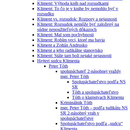
Kliment: Výhoda kníh nad rozsudkami
Kliment: To čo je v knihe by nemohlo byť v
rozsudku
Kliment vs. rozsudok: Rozpory a nejasnosti
Kliment: Rozsudok nemôže byť založený na
súdne nepoužiteľných dôkazoch
Kliment: Mal som pochybnosti
Kliment: Robím veci, ktoré ma bavia
Kliment a Zoltán Andrusko
Kliment a jeho radikálne stanovisko
Kliment: Stále tam boli nejaké nejasnosti
Hejteri sudcu Klimenta
Peter Tóth
spolupáchateľ 2-násobnej vraždy
mgr. Peter Tóth
Spolupáchateľstvo podľa NS
SR
Tóth a spolupáchateľstvo
Tóth o klamstvach Klimenta
Kriminálnik Tóth
mgr. Peter Tóth – podľa judikátu NS
SR 2-násobný vrah v
spolupáchateľstve
Spolupáchateľstvo podľa „sudcu“
Klimenta