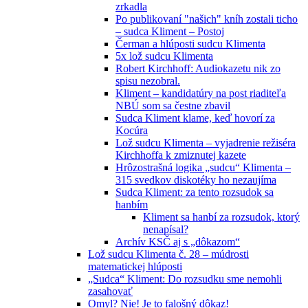
zrkadla
Po publikovaní "našich" kníh zostali ticho
– sudca Kliment – Postoj
Čerman a hlúposti sudcu Klimenta
5x lož sudcu Klimenta
Robert Kirchhoff: Audiokazetu nik zo
spisu nezobral.
Kliment – kandidatúry na post riaditeľa
NBÚ som sa čestne zbavil
Sudca Kliment klame, keď hovorí za
Kocúra
Lož sudcu Klimenta – vyjadrenie režiséra
Kirchhoffa k zmiznutej kazete
Hrôzostrašná logika „sudcu“ Klimenta –
315 svedkov diskotéky ho nezaujíma
Sudca Kliment: za tento rozsudok sa
hanbím
Kliment sa hanbí za rozsudok, ktorý
nenapísal?
Archív KSČ aj s „dôkazom“
Lož sudcu Klimenta č. 28 – múdrosti
matematickej hlúposti
„Sudca“ Kliment: Do rozsudku sme nemohli
zasahovať
Omyl? Nie! Je to falošný dôkaz!