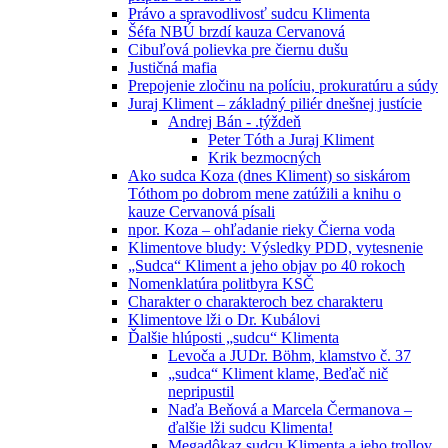
Právo a spravodlivosť sudcu Klimenta
Šéfa NBÚ brzdí kauza Cervanová
Cibuľová polievka pre čiernu dušu
Justičná mafia
Prepojenie zločinu na políciu, prokuratúru a súdy
Juraj Kliment – základný piliér dnešnej justície
Andrej Bán - .týždeň
Peter Tóth a Juraj Kliment
Krik bezmocných
Ako sudca Koza (dnes Kliment) so siskárom
Tóthom po dobrom mene zatúžili a knihu o
kauze Cervanová písali
npor. Koza – ohľadanie rieky Čierna voda
Klimentove bludy: Výsledky PDD, vytesnenie
„Sudca“ Kliment a jeho objav po 40 rokoch
Nomenklatúra politbyra KSČ
Charakter o charakteroch bez charakteru
Klimentove lži o Dr. Kubálovi
Ďalšie hlúposti „sudcu“ Klimenta
Levoča a JUDr. Böhm, klamstvo č. 37
„sudca“ Kliment klame, Beďač nič
nepripustil
Naďa Beňová a Marcela Čermanova –
ďalšie lži sudcu Klimenta!
Megadôkaz sudcu Klimenta a jeho trollov