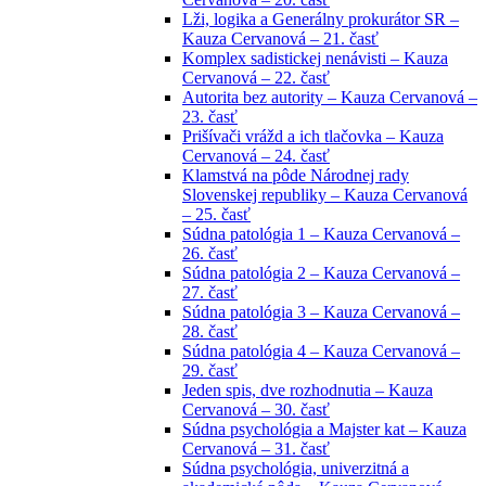
Lži, logika a Generálny prokurátor SR –
Kauza Cervanová – 21. časť
Komplex sadistickej nenávisti – Kauza
Cervanová – 22. časť
Autorita bez autority – Kauza Cervanová –
23. časť
Prišívači vrážd a ich tlačovka – Kauza
Cervanová – 24. časť
Klamstvá na pôde Národnej rady
Slovenskej republiky – Kauza Cervanová
– 25. časť
Súdna patológia 1 – Kauza Cervanová –
26. časť
Súdna patológia 2 – Kauza Cervanová –
27. časť
Súdna patológia 3 – Kauza Cervanová –
28. časť
Súdna patológia 4 – Kauza Cervanová –
29. časť
Jeden spis, dve rozhodnutia – Kauza
Cervanová – 30. časť
Súdna psychológia a Majster kat – Kauza
Cervanová – 31. časť
Súdna psychológia, univerzitná a