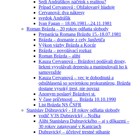
Sedí Andrášikov náčrtok s realitou?
Prípad Cervanová : Obžalovaný hladuje
Cervanová: dva nákresy
svedok Andrášik
Ivan Fagan – 18.06.1981.-.24.11.1981
Roman Brázda – 20 rokov odňatia slobody
Preparácia Romana Brázdu 15.-18.07.1981
Brázda – doznanie z cely Janžetiča
Výkon väzby Brázda a Kocúr
Brázda – povolávací rozkaz
Roman Brázda – alibi
Kauza Cervanová – Brázdovi podávali drogy,
liekmi vyvolávali depresiu a manipulovali ho k
samovražde
Kauza Cervanová – vec je dohodnutá a
odsúhlasená so sovietskou prokuratúrou, Brázda
dostane vysoký trest, nie povraz
Anonym poslaný Brázdovi st.
V čase príčetnosti … Brázda 10.10.1990
List Brázda NS ČSFR
Stanislav Dúbravický - 18 rokov odňatia slobody
vodič V3S Dubravický – Nožka
Alibi Stanislava Dubravického – aj s dôkazmi –
30 rokov zatajované v Kaniciach
Dubravický – účelové trestné stíhanie