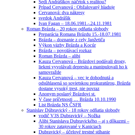
Sedí Andrášikov náčrtok s realitou?
Prípad Cervanová : Obžalovaný hladuje
Cervanová: dva nákresy
svedok Andrášik
Ivan Fagan – 18.06.1981.-.24.11.1981
Roman Brázda – 20 rokov odňatia slobody
Preparácia Romana Brázdu 15.-18.07.1981
Brázda – doznanie z cely Janžetiča
Výkon väzby Brázda a Kocúr
Brázda – povolávací rozkaz
Roman Brázda – alibi
Kauza Cervanová – Brázdovi podávali drogy,
liekmi vyvolávali depresiu a manipulovali ho k
samovražde
Kauza Cervanová – vec je dohodnutá a
odsúhlasená so sovietskou prokuratúrou, Brázda
dostane vysoký trest, nie povraz
Anonym poslaný Brázdovi st.
V čase príčetnosti … Brázda 10.10.1990
List Brázda NS ČSFR
Stanislav Dúbravický - 18 rokov odňatia slobody
vodič V3S Dubravický – Nožka
Alibi Stanislava Dubravického – aj s dôkazmi –
30 rokov zatajované v Kaniciach
Dubravický – účelové trestné stíhanie