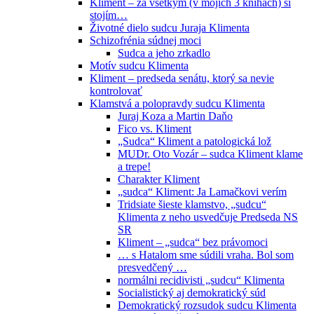
Kliment – za všetkým (v mojich 3 knihách) si
stojím…
Životné dielo sudcu Juraja Klimenta
Schizofrénia súdnej moci
Sudca a jeho zrkadlo
Motív sudcu Klimenta
Kliment – predseda senátu, ktorý sa nevie
kontrolovať
Klamstvá a polopravdy sudcu Klimenta
Juraj Koza a Martin Daňo
Fico vs. Kliment
„Sudca“ Kliment a patologická lož
MUDr. Oto Vozár – sudca Kliment klame
a trepe!
Charakter Kliment
„sudca“ Kliment: Ja Lamačkovi verím
Tridsiate šieste klamstvo, „sudcu“
Klimenta z neho usvedčuje Predseda NS
SR
Kliment – „sudca“ bez právomoci
… s Hatalom sme súdili vraha. Bol som
presvedčený …
normálni recidivisti „sudcu“ Klimenta
Socialistický aj demokratický súd
Demokratický rozsudok sudcu Klimenta