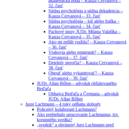
akademická pôda – Kauza Cervanová –
32. časť
Súdna psychológia a súdna dekadencia –
Kauza Cervanová – 33. časť
Súdna psychológia – lož alebo fraška –
Kauza Cervanová – 34. časť
Pachové stopy JUDr. Milana Valašíka –
Kauza Cervanová – 35. časť
Ako mi prišili vraždu? – Kauza Cervanová
– 36. časť
Vrahovia alebo emigranti? – Kauza
Cervanová – 37. časť
Detektív storočia? – Kauza Cervanová –
38. časť
Obesiť alebo vykastrovať? – Kauza
Cervanová – 39. časť
JUDr. Allan Bőhm – advokát obžalovaného
Beďača
Obhajca Beďača a Čermana – advokát
JUDr. Allan Bőhm
Juraj Lachmann – 4 roky odňatia slobody
Policajný kolaborant Lachmann?
Ako prebiehalo spracovanie Lachmanna, tzv.
korunného svedka?
„svedok“ a obvinený Juro Lachmann pred