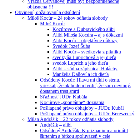
Vražda Cervanovej musí byť bezpodmienečne
objasnená !!!
Obvinení, obžalovaní a odsúdení
Miloš Kocúr – 24 rokov odňatia slobody
Miloš Kocúr
Kocúrove a Dubravického alibi
Alibi Miloša Kocúra – aj s dôkazmi
Alibi Kocúr – objektívne dôkazy
Svedok Jozef Šuba
Alibi Kocúr – svedkovia z pikniku
svedkyňa Luprichová a jej dieťa
svedok Luprich a jeho dieťa
Alibi – súdna zápisnica, Haláchy
Manželia Daňoví a ich dieťa
Odsúdený Kocúr: Hlavu mi tĺkli o stenu,
vrieskali, že ak budem tvrdiť, že som nevinný,
dostanem trest smrti
Sťažnosť JUDr. Kubála
Kocúrove „spontánne“ doznania
Pošliapané právo obhajoby – JUDr. Kubál
Pošliapané právo obhajoby – JUDr. Bereszecký
Milan Andrášik – 22 rokov odňatia slobody
Andrášik – alibi
Odsúdený Andrášik: K priznaniu ma prinútil
škrtením a bitkou spoluväzeň v cele