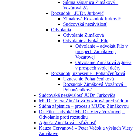
Súdna zápisnica Zimáková –
Vozárová 2/2
Rozsudok - JUDr. Jurkovič
Zimáková Rozsudok Jurkovič
Sudcovská nezávislosť
Odvolania
Odvolanie Zimáková
Odvolanie advokát Filo
Odvolanie – advokát Filo v
prospech Zimákovej-
Vozárovej
Odvolanie Zimáková Agneša
v prospech svojej dcéry
Rozsudok, uznesenie - Pohančeníková
Uznesenie Pohančeníková
Rozsudok Zimáková-Vozárová –
Pohančeníková
Sudcovská nezávislosť JUDr. Jurkoviča
MUDr. Viera Zimáková Vozárová pred súdom
Súdna zápisnica – proces s MUDr. Zimákovou
Dr. Filo – advokát MUDr. Viery Vozárovej –
Odvolanie proti rozsudku
Agneša Zimáková – sťažnosť
Kauza Cervanová – Peter Vačok a výsluch Viery
Zimákovej