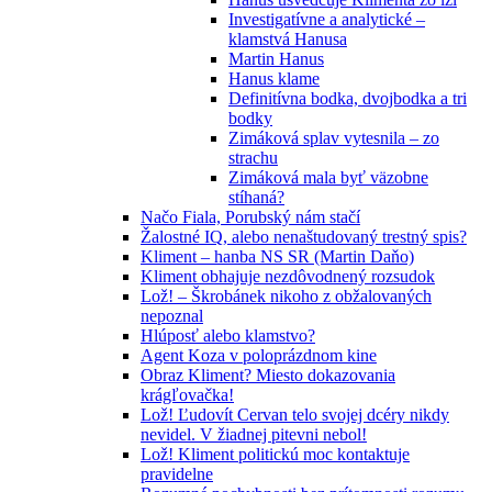
Investigatívne a analytické –
klamstvá Hanusa
Martin Hanus
Hanus klame
Definitívna bodka, dvojbodka a tri
bodky
Zimáková splav vytesnila – zo
strachu
Zimáková mala byť väzobne
stíhaná?
Načo Fiala, Porubský nám stačí
Žalostné IQ, alebo nenaštudovaný trestný spis?
Kliment – hanba NS SR (Martin Daňo)
Kliment obhajuje nezdôvodnený rozsudok
Lož! – Škrobánek nikoho z obžalovaných
nepoznal
Hlúposť alebo klamstvo?
Agent Koza v poloprázdnom kine
Obraz Kliment? Miesto dokazovania
krágľovačka!
Lož! Ľudovít Cervan telo svojej dcéry nikdy
nevidel. V žiadnej pitevni nebol!
Lož! Kliment politickú moc kontaktuje
pravidelne