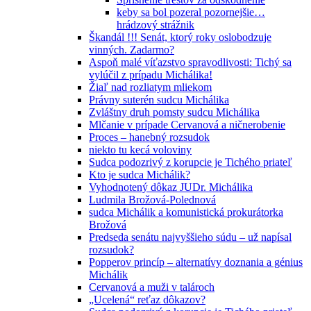
keby sa bol pozeral pozornejšie…
hrádzový strážnik
Škandál !!! Senát, ktorý roky oslobodzuje
vinných. Zadarmo?
Aspoň malé víťazstvo spravodlivosti: Tichý sa
vylúčil z prípadu Michálika!
Žiaľ nad rozliatym mliekom
Právny suterén sudcu Michálika
Zvláštny druh pomsty sudcu Michálika
Mlčanie v prípade Cervanová a ničnerobenie
Proces – hanebný rozsudok
niekto tu kecá voloviny
Sudca podozrivý z korupcie je Tichého priateľ
Kto je sudca Michálik?
Vyhodnotený dôkaz JUDr. Michálika
Ludmila Brožová-Polednová
sudca Michálik a komunistická prokurátorka
Brožová
Predseda senátu najvyššieho súdu – už napísal
rozsudok?
Popperov princíp – alternatívy doznania a génius
Michálik
Cervanová a muži v talároch
„Ucelená“ reťaz dôkazov?