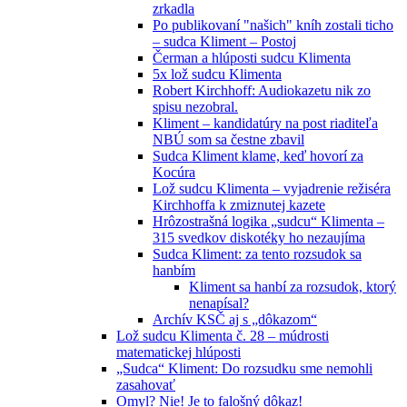
zrkadla
Po publikovaní "našich" kníh zostali ticho
– sudca Kliment – Postoj
Čerman a hlúposti sudcu Klimenta
5x lož sudcu Klimenta
Robert Kirchhoff: Audiokazetu nik zo
spisu nezobral.
Kliment – kandidatúry na post riaditeľa
NBÚ som sa čestne zbavil
Sudca Kliment klame, keď hovorí za
Kocúra
Lož sudcu Klimenta – vyjadrenie režiséra
Kirchhoffa k zmiznutej kazete
Hrôzostrašná logika „sudcu“ Klimenta –
315 svedkov diskotéky ho nezaujíma
Sudca Kliment: za tento rozsudok sa
hanbím
Kliment sa hanbí za rozsudok, ktorý
nenapísal?
Archív KSČ aj s „dôkazom“
Lož sudcu Klimenta č. 28 – múdrosti
matematickej hlúposti
„Sudca“ Kliment: Do rozsudku sme nemohli
zasahovať
Omyl? Nie! Je to falošný dôkaz!