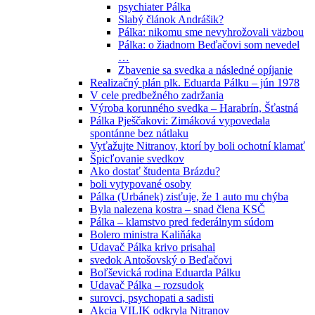
psychiater Pálka
Slabý článok Andrášik?
Pálka: nikomu sme nevyhrožovali väzbou
Pálka: o žiadnom Beďačovi som nevedel
…
Zbavenie sa svedka a následné opíjanie
Realizačný plán plk. Eduarda Pálku – jún 1978
V cele predbežného zadržania
Výroba korunného svedka – Harabrín, Šťastná
Pálka Pješčakovi: Zimáková vypovedala
spontánne bez nátlaku
Vyťažujte Nitranov, ktorí by boli ochotní klamať
Špicľovanie svedkov
Ako dostať študenta Brázdu?
boli vytypované osoby
Pálka (Urbánek) zisťuje, že 1 auto mu chýba
Byla nalezena kostra – snad člena KSČ
Pálka – klamstvo pred federálnym súdom
Bolero ministra Kaliňáka
Udavač Pálka krivo prisahal
svedok Antošovský o Beďačovi
Boľševická rodina Eduarda Pálku
Udavač Pálka – rozsudok
surovci, psychopati a sadisti
Akcia VILIK odkryla Nitranov