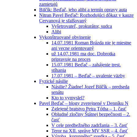
zamietajú
Bilčík: Beďač, jeho alibi a termín opravy auta
Nitran Pavel Beďač: Rozhodujúci dôkaz v kauze
Cervanová je sfalšovaný
Vyšetrovateľ, prokurátor, sudca
Alibi
Vykonštruované obvinenie
14.07.1981 Roman Brázda nie je miestne
ani vecne orientovaný
už 14.07.1981 ma doc. Dobrotka
pripravuje na proces
15.07.1981 Beďač – zahájenie trest.
stíhania
17.07.1981 – Beďač – uvalenie väzby
Fyzické násilie
Násilie? Žiadne! Jozef Bilčík – predseda
senátu
Kto to vymyslel?
Pavel Beďač – blogy zverejnené v Denníku N
Zglejené bratstvo Petra Tótha – 1. časť
Obludné zločiny Štátnej bezpečnosti – 2.
časť
V cele predbežného zadržania – 3. časť
Teror na XII. správe MV SSR – 4. časť
Výroba „korunného“ svedka – 5. časť