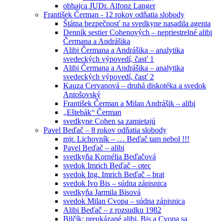
obhajca JUDr. Alfonz Langer
František Čerman - 12 rokov odňatia slobody
Štátna bezpečnosť na svedkyne nasadila agenta
Denník sestier Cohenových – nepriestrelné alibi
Čermana a Andrášika
Alibi Čermana a Andrášika – analytika
svedeckých výpovedí, časť 1
Alibi Čermana a Andrášika – analytika
svedeckých výpovedí, časť 2
Kauza Cervanová – druhá diskotéka a svedok
Antošovský
František Čerman a Milan Andrášik – alibi
„Eštebák“ Čerman
svedkyne Cohen sa zamietajú
Pavel Beďač – 8 rokov odňatia slobody
mjr. Lichovník – … Beďač tam nebol !!!
Pavel Beďač – alibi
svedkyňa Kornélia Beďačová
svedok Imrich Beďač – otec
svedok Ing. Imrich Beďač – brat
svedok Ivo Bis – súdna zápisnica
svedkyňa Jarmila Bisová
svedok Milan Cvopa – súdna zápisnica
Alibi Beďač – z rozsudku 1982
Bilčík: preukázané alibi, Bis a Cvopa sa