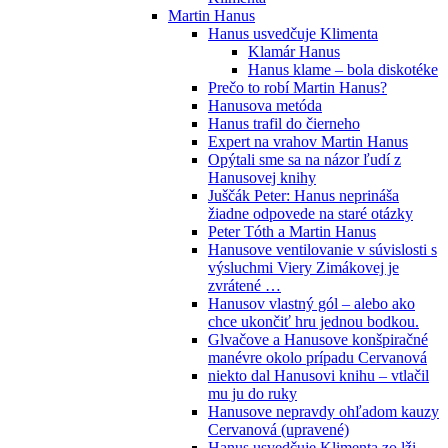
Martin Hanus
Hanus usvedčuje Klimenta
Klamár Hanus
Hanus klame – bola diskotéke
Prečo to robí Martin Hanus?
Hanusova metóda
Hanus trafil do čierneho
Expert na vrahov Martin Hanus
Opýtali sme sa na názor ľudí z
Hanusovej knihy
Juščák Peter: Hanus neprináša
žiadne odpovede na staré otázky
Peter Tóth a Martin Hanus
Hanusove ventilovanie v súvislosti s
výsluchmi Viery Zimákovej je
zvrátené …
Hanusov vlastný gól – alebo ako
chce ukončiť hru jednou bodkou.
Glvačove a Hanusove konšpiračné
manévre okolo prípadu Cervanová
niekto dal Hanusovi knihu – vtlačil
mu ju do ruky
Hanusove nepravdy ohľadom kauzy
Cervanová (upravené)
Hanus usvedčuje Klimenta zo lži