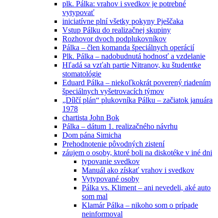
plk. Pálka: vrahov i svedkov je potrebné
vytypovať
iniciatívne plní všetky pokyny Pješčaka
Vstup Pálku do realizačnej skupiny
Rozhovor dvoch podplukovníkov
Pálka – člen komanda špeciálnych operácií
Plk. Pálka – nadobudnutá hodnosť a vzdelanie
Hľadá sa vzťah partie Nitranov, ku študentke
stomatológie
Eduard Pálka – niekoľkokrát poverený riadením
špeciálnych vyšetrovacích týmov
„Dílčí plán“ plukovníka Pálku – začiatok januára
1978
chartista John Bok
Pálka – dátum 1. realizačného návrhu
Dom pána Simicha
Prehodnotenie pôvodných zistení
záujem o osoby, ktoré boli na diskotéke v iné dni
typovanie svedkov
Manuál ako získať vrahov i svedkov
Vytypované osoby
Pálka vs. Kliment – ani nevedeli, aké auto
som mal
Klamár Pálka – nikoho som o prípade
neinformoval