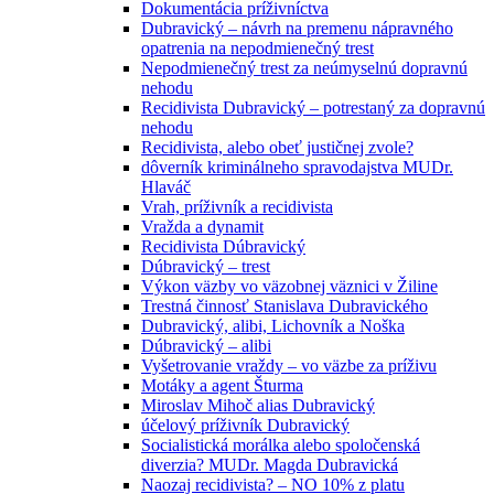
Dokumentácia príživníctva
Dubravický – návrh na premenu nápravného
opatrenia na nepodmienečný trest
Nepodmienečný trest za neúmyselnú dopravnú
nehodu
Recidivista Dubravický – potrestaný za dopravnú
nehodu
Recidivista, alebo obeť justičnej zvole?
dôverník kriminálneho spravodajstva MUDr.
Hlaváč
Vrah, príživník a recidivista
Vražda a dynamit
Recidivista Dúbravický
Dúbravický – trest
Výkon väzby vo väzobnej väznici v Žiline
Trestná činnosť Stanislava Dubravického
Dubravický, alibi, Lichovník a Noška
Dúbravický – alibi
Vyšetrovanie vraždy – vo väzbe za príživu
Motáky a agent Šturma
Miroslav Mihoč alias Dubravický
účelový príživník Dubravický
Socialistická morálka alebo spoločenská
diverzia? MUDr. Magda Dubravická
Naozaj recidivista? – NO 10% z platu