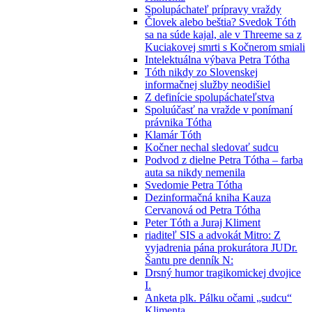
Spolupáchateľ prípravy vraždy
Človek alebo beštia? Svedok Tóth
sa na súde kajal, ale v Threeme sa z
Kuciakovej smrti s Kočnerom smiali
Intelektuálna výbava Petra Tótha
Tóth nikdy zo Slovenskej
informačnej služby neodišiel
Z definície spolupáchateľstva
Spoluúčasť na vražde v ponímaní
právnika Tótha
Klamár Tóth
Kočner nechal sledovať sudcu
Podvod z dielne Petra Tótha – farba
auta sa nikdy nemenila
Svedomie Petra Tótha
Dezinformačná kniha Kauza
Cervanová od Petra Tótha
Peter Tóth a Juraj Kliment
riaditeľ SIS a advokát Mitro: Z
vyjadrenia pána prokurátora JUDr.
Šantu pre denník N:
Drsný humor tragikomickej dvojice
I.
Anketa plk. Pálku očami „sudcu“
Klimenta