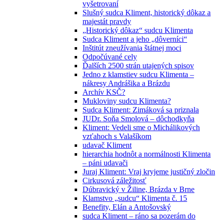
vyšetrovaní
Slušný sudca Kliment, historický dôkaz a
majestát pravdy
„Historický dôkaz“ sudcu Klimenta
Sudca Kliment a jeho „dôverníci“
Inštitút zneužívania štátnej moci
Odpočúvané cely
Ďalších 2500 strán utajených spisov
Jedno z klamstiev sudcu Klimenta –
nákresy Andrášika a Brázdu
Archív KSČ?
Mukloviny sudcu Klimenta?
Sudca Kliment: Zimáková sa priznala
JUDr. Soňa Smolová – dôchodkyňa
Kliment: Vedeli sme o Michálikových
vzťahoch s Valašíkom
udavač Kliment
hierarchia hodnôt a normálnosti Klimenta
– páni udavači
Juraj Kliment: Vraj kryjeme justičný zločin
Cirkusová záležitosť
Dúbravický v Žiline, Brázda v Brne
Klamstvo „sudcu“ Klimenta č. 15
Benefity, Elán a Antošovský
sudca Kliment – ráno sa pozerám do