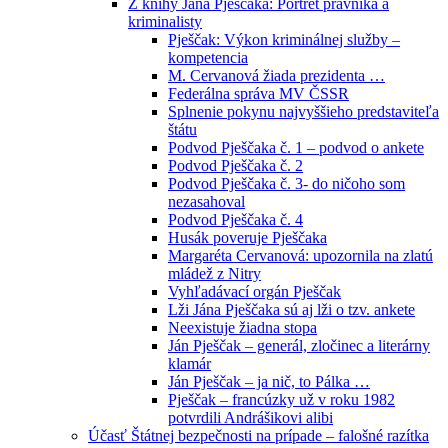
Z knihy Jána Pješčaka: Portrét právníka a
kriminalisty
Pješčak: Výkon kriminálnej služby –
kompetencia
M. Cervanová žiada prezidenta …
Federálna správa MV ČSSR
Splnenie pokynu najvyššieho predstaviteľa
štátu
Podvod Pješčaka č. 1 – podvod o ankete
Podvod Pješčaka č. 2
Podvod Pješčaka č. 3- do ničoho som
nezasahoval
Podvod Pješčaka č. 4
Husák poveruje Pješčaka
Margaréta Cervanová: upozornila na zlatú
mládež z Nitry
Vyhľadávací orgán Pješčak
Lži Jána Pješčaka sú aj lži o tzv. ankete
Neexistuje žiadna stopa
Ján Pješčak – generál, zločinec a literárny
klamár
Ján Pješčak – ja nič, to Pálka …
Pješčak – francúzky už v roku 1982
potvrdili Andrášikovi alibi
Účasť Štátnej bezpečnosti na prípade – falošné razítka