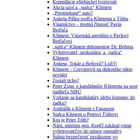
Kompilácie eštebáckej tvorivosti
Akcia uzol a „sudca“ Kliment
„Prestriekané“ auto?
Anketa Pálku podľa Klimenta a Tótha
Vlastníctvo – trestná činnosť Pavla
Beďača
Kliment: Väzenská agentúra o Pavlovi
Beďačovi
„sudca“ Kliment dehonestuje Dr. Böhma
Vyšetrovateľ, prokurátor, a „sudca“
Kliment
Anketa, Tokár a Beňová? Lož!!!
Kliment – Cervanovú na diskotéke nikto
nevidel
Zostali ticho?
Peter Zajac o kandidatúre Klimenta na post
riaditeľa NBÚ
Vzdanie sa kandidatúry alebo kopanec do
zadku?
Andrášik a Kliment s Faganom
Sudca Kliment o Petrovi Tóthovi
Kto je Peter Tóth?
Nám. ministra gen. Krajčí zakázal vstup
vyšetrovateľov do spisov operatívy
Štátna bezpečnosť nezákonne vo