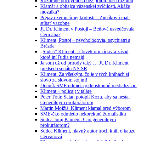
Rozumné pochybnosti bez prítomnosti rozumu
Klamár a obhajca väzenskej zvlčilosti. Akáže
mozaika?
Prejav exemplárnej krutosti – Zimákovú mali
stíhať väzobne
JUDr. Kliment v Postoji – Beňová usvedčovala
Čermana?
Kliment, Postoj – psychológovia, psychiatri a
Brázda
„Sudca“ Kliment – človek princípov a zásad,
ktoré iní ľudia nemajú
Ja som už od prírody taký … JUDr. Kliment
predseda senátu NS SR
Kliment: Za všetkým, čo je v tých knihách si
slovo za slovom stojím!
Denník SME odmieta jednostrannú medializáciu
Kliment – policajt v taláre
Peter Tóth: Satan potopil Kozu, aby sa nestal
Generálnym prokurátorom
Martin Mojžiš: Kliment klamal pred výborom
SME-čko odmietlo nekorektnú žurnalistiku
Sudca Juraj Kliment. Cap generálnym
prokurátorom?
Sudca Kliment, hlavný autor troch kníh o kauze
Cervanová