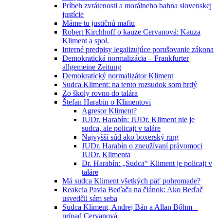
Príbeh zvrátenosti a morálneho bahna slovenskej
justície
Máme tu justičnú mafiu
Robert Kirchhoff o kauze Cervanová: Kauza
Kliment a spol.
Interné predpisy legalizujúce porušovanie zákona
Demokratická normalizácia – Frankfurter
allgemeine Zeitung
Demokratický normalizátor Kliment
Sudca Kliment: na tento rozsudok som hrdý
Zo školy rovno do talára
Štefan Harabín o Klimentovi
Agresor Kliment?
JUDr. Harabín: JUDr. Kliment nie je
sudca, ale policajt v taláre
Najvyšší súd ako boxerský ring
JUDr. Harabín o zneužívaní právomoci
JUDr. Klimenta
Dr. Harabín: „Sudca“ Kliment je policajt v
taláre
Má sudca Kliment všetkých päť pohromade?
Reakcia Pavla Beďača na článok: Ako Beďač
usvedčil sám seba
Sudca Kliment, Andrej Bán a Allan Bőhm –
prípad Cervanová