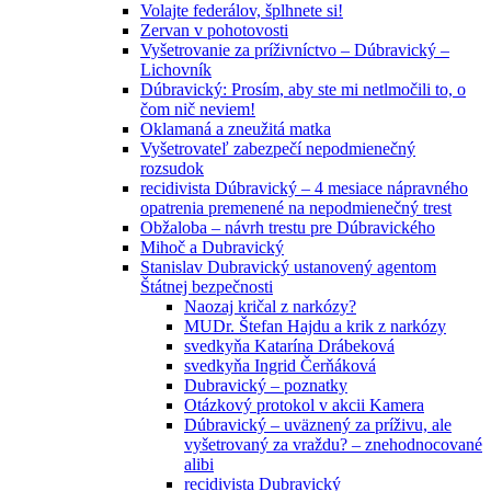
Volajte federálov, šplhnete si!
Zervan v pohotovosti
Vyšetrovanie za príživníctvo – Dúbravický –
Lichovník
Dúbravický: Prosím, aby ste mi netlmočili to, o
čom nič neviem!
Oklamaná a zneužitá matka
Vyšetrovateľ zabezpečí nepodmienečný
rozsudok
recidivista Dúbravický – 4 mesiace nápravného
opatrenia premenené na nepodmienečný trest
Obžaloba – návrh trestu pre Dúbravického
Mihoč a Dubravický
Stanislav Dubravický ustanovený agentom
Štátnej bezpečnosti
Naozaj kričal z narkózy?
MUDr. Štefan Hajdu a krik z narkózy
svedkyňa Katarína Drábeková
svedkyňa Ingrid Čerňáková
Dubravický – poznatky
Otázkový protokol v akcii Kamera
Dúbravický – uväznený za príživu, ale
vyšetrovaný za vraždu? – znehodnocované
alibi
recidivista Dubravický