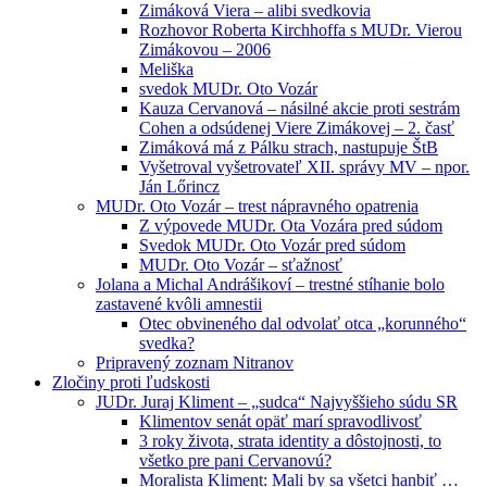
Zimáková Viera – alibi svedkovia
Rozhovor Roberta Kirchhoffa s MUDr. Vierou
Zimákovou – 2006
Meliška
svedok MUDr. Oto Vozár
Kauza Cervanová – násilné akcie proti sestrám
Cohen a odsúdenej Viere Zimákovej – 2. časť
Zimáková má z Pálku strach, nastupuje ŠtB
Vyšetroval vyšetrovateľ XII. správy MV – npor.
Ján Lőrincz
MUDr. Oto Vozár – trest nápravného opatrenia
Z výpovede MUDr. Ota Vozára pred súdom
Svedok MUDr. Oto Vozár pred súdom
MUDr. Oto Vozár – sťažnosť
Jolana a Michal Andrášikoví – trestné stíhanie bolo
zastavené kvôli amnestii
Otec obvineného dal odvolať otca „korunného“
svedka?
Pripravený zoznam Nitranov
Zločiny proti ľudskosti
JUDr. Juraj Kliment – „sudca“ Najvyššieho súdu SR
Klimentov senát opäť marí spravodlivosť
3 roky života, strata identity a dôstojnosti, to
všetko pre pani Cervanovú?
Moralista Kliment: Mali by sa všetci hanbiť …