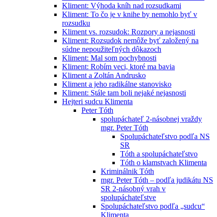
Kliment: Výhoda kníh nad rozsudkami
Kliment: To čo je v knihe by nemohlo byť v
rozsudku
Kliment vs. rozsudok: Rozpory a nejasnosti
Kliment: Rozsudok nemôže byť založený na
súdne nepoužiteľných dôkazoch
Kliment: Mal som pochybnosti
Kliment: Robím veci, ktoré ma bavia
Kliment a Zoltán Andrusko
Kliment a jeho radikálne stanovisko
Kliment: Stále tam boli nejaké nejasnosti
Hejteri sudcu Klimenta
Peter Tóth
spolupáchateľ 2-násobnej vraždy
mgr. Peter Tóth
Spolupáchateľstvo podľa NS
SR
Tóth a spolupáchateľstvo
Tóth o klamstvach Klimenta
Kriminálnik Tóth
mgr. Peter Tóth – podľa judikátu NS
SR 2-násobný vrah v
spolupáchateľstve
Spolupáchateľstvo podľa „sudcu“
Klimenta