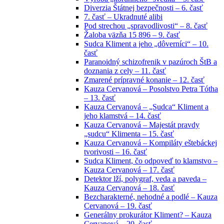
Diverzia Štátnej bezpečnosti – 6. časť
7. časť – Ukradnuté alibi
Pod strechou „spravodlivosti“ – 8. časť
Žaloba väzňa 15 896 – 9. časť
Sudca Kliment a jeho „dôverníci“ – 10.
časť
Paranoidný schizofrenik v pazúroch ŠtB a
doznania z cely – 11. časť
Zmarené prípravné konanie – 12. časť
Kauza Cervanová – Posolstvo Petra Tótha
– 13. časť
Kauza Cervanová – „Sudca“ Kliment a
jeho klamstvá – 14. časť
Kauza Cervanová – Majestát pravdy
„sudcu“ Klimenta – 15. časť
Kauza Cervanová – Kompiláty eštebáckej
tvorivosti – 16. časť
Sudca Kliment, čo odpoveď to klamstvo –
Kauza Cervanová – 17. časť
Detektor lží, polygraf, veda a paveda –
Kauza Cervanová – 18. časť
Bezcharakterné, nehodné a podlé – Kauza
Cervanová – 19. časť
Generálny prokurátor Kliment? – Kauza
Cervanová – 20. časť