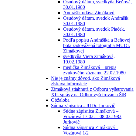
Osudový dátum, svedkyňa Beňová,
30.01.1980
Andrášik udáva Zimákovú
Osudový dátum, svedok Andrášik,
30.01.1980
Osudový dátum, svedok Piaček,
30.01.1980
Podľa popisu Andrášika a Beňovej
bola zadovážená fotografia MUDr.
Zimákovej
svedkyňa Viera Zimáková,
19.02.1980
medička Zimáková – prepis
zvukového záznamu 22.02.1980
Nie je známy dôvod, ako Zimáková
získava informácie
Zimáková stiahnutá z Odboru vyšetrovania
XII. správy na Odbor vyšetrovania ŠtB
Obžaloba
Súdna zápisnica - JUDr. Jurkovič
Súdna zápisnica Zimáková –
Vozárová 17.02. – 08.03.1983
Jurkovič
Súdna zápisnica Zimáková –
Vozárová 1/2