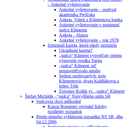
– Anketné vyšetrovanie
Anketné vyšetrovanie – podvod
akademika Pješčaka
Anketa, Vittek a Klimentova logika
Anketné vyšetrovanie v ponímaní
sudcu Klimenta
Anketa – Hanus
Anketné vyšetrovanie – rok 1978
Zmiznutá kazeta, ktorá nikdy nezmizla
Ukradnuta kazeta?
„sudca“ Kliment vysvetľuje zmenu
výpovede svedka Vargu
„sudca“ Kliment: nič
nenasvedčovalo násiliu
Sedem ugrilovaných, traja
Klimentovia, dvaja Kaliňákovia a
jeden Tóth
Zoroslav Kollár vs. „sudca“ Kliment
Štefan Michálik –"sudca" Najvyššieho súdu SR
Sudcovia chcú odškodné
Kauza Bonanno: rovnaké žaloby,
rozdielny rozsudok
Prepis ústneho vyhlásenia rozsudku NS SR, dňa
04.12.2006
Sprísnenie trestov za odškodnenie