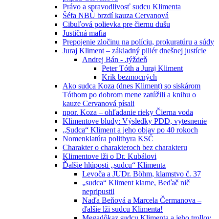
Právo a spravodlivosť sudcu Klimenta
Šéfa NBÚ brzdí kauza Cervanová
Cibuľová polievka pre čiernu dušu
Justičná mafia
Prepojenie zločinu na políciu, prokuratúru a súdy
Juraj Kliment – základný piliér dnešnej justície
Andrej Bán - .týždeň
Peter Tóth a Juraj Kliment
Krik bezmocných
Ako sudca Koza (dnes Kliment) so siskárom
Tóthom po dobrom mene zatúžili a knihu o
kauze Cervanová písali
npor. Koza – ohľadanie rieky Čierna voda
Klimentove bludy: Výsledky PDD, vytesnenie
„Sudca“ Kliment a jeho objav po 40 rokoch
Nomenklatúra politbyra KSČ
Charakter o charakteroch bez charakteru
Klimentove lži o Dr. Kubálovi
Ďalšie hlúposti „sudcu“ Klimenta
Levoča a JUDr. Böhm, klamstvo č. 37
„sudca“ Kliment klame, Beďač nič
nepripustil
Naďa Beňová a Marcela Čermanova –
ďalšie lži sudcu Klimenta!
Megadôkaz sudcu Klimenta a jeho trollov