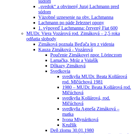
súdom
„svedok“ a obvinený Juraj Lachmann pred
súdom
Väzobné uznesenie na obv. Lachmanna
Lachmann po páde železnej opony
1. výpoveď Lachmanna: červený Fiat 600
MUDr. Viera Vozárová rod. Zimáková – 2,5 roka
odňatia slobody
Zimáková poznala Beďača len z videnia
Kauza Zimáková - Vozárová
Poučenie Zimákovej npor. Lörinczom
Lamačka, Mráz a Valašík
Dôkazy Zimáková
Svedkovia
svedkyňa MUDr. Beata Kollárová
rod. Mlčúchová 1981
1980 – MUDr. Beata Kollárová rod.
Mlčúchová
svedkyňa Kollárová, rod.
Mlčúchová
svedkyňa Agneša Zimáková –
matka
Ivona Mlynáriková
Kružlík
Deň zlomu 30.01.1980