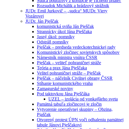
Sudca podozrivý z korupcie je Tichého priateľ
Rozsudok Michálik a hrádzový strážnik
JUDr. Emil Jurkovič – „sudca“ MUDr. Viery
Vozárovej
JUDr. Ján Pješčak
komunistická sviňa Ján Pješčak
Strannícky úkol Jána Pješčaka
Jasný úkol: pomníky
Odstráň pomníky
Pješčak – predseda vedeckotechnickej rady
Komunistický zločinec sovietskych spôsobov
Námestník ministra vnútra ČSSR
Pješčak – veliteľ pohraničnej stráže
Teória a prax Jána Pješčaka
Velitel pohraničnej stráže – Pješčak
Pješčak – náčelník Civilnej obrany ČSSR
Stíhanie komunistického vraha
Zamagurské noviny
Pod taktovkou Jána Pješčáka
UZEL – izolácia od vonkajšieho sveta
Pamätná tabuľa zločincovi je zločin
Vytvorenie operatívnej skupiny – Obzina,
Pjaščak
Otvorený protest ÚPN voči odhaleniu pamätnej
tabule Jánovi Pješčakovi