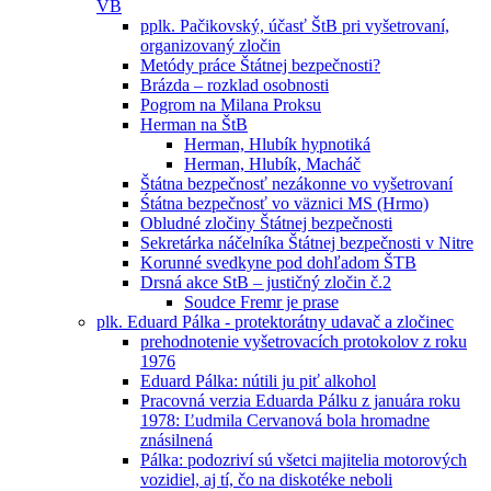
VB
pplk. Pačikovský, účasť ŠtB pri vyšetrovaní,
organizovaný zločin
Metódy práce Štátnej bezpečnosti?
Brázda – rozklad osobnosti
Pogrom na Milana Proksu
Herman na ŠtB
Herman, Hlubík hypnotiká
Herman, Hlubík, Macháč
Štátna bezpečnosť nezákonne vo vyšetrovaní
Śtátna bezpečnosť vo väznici MS (Hrmo)
Obludné zločiny Štátnej bezpečnosti
Sekretárka náčelníka Štátnej bezpečnosti v Nitre
Korunné svedkyne pod dohľadom ŠTB
Drsná akce StB – justičný zločin č.2
Soudce Fremr je prase
plk. Eduard Pálka - protektorátny udavač a zločinec
prehodnotenie vyšetrovacích protokolov z roku
1976
Eduard Pálka: nútili ju piť alkohol
Pracovná verzia Eduarda Pálku z januára roku
1978: Ľudmila Cervanová bola hromadne
znásilnená
Pálka: podozriví sú všetci majitelia motorových
vozidiel, aj tí, čo na diskotéke neboli