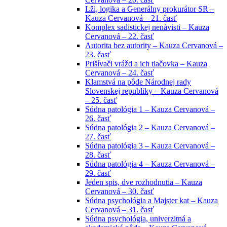
Lži, logika a Generálny prokurátor SR –
Kauza Cervanová – 21. časť
Komplex sadistickej nenávisti – Kauza
Cervanová – 22. časť
Autorita bez autority – Kauza Cervanová –
23. časť
Prišívači vrážd a ich tlačovka – Kauza
Cervanová – 24. časť
Klamstvá na pôde Národnej rady
Slovenskej republiky – Kauza Cervanová
– 25. časť
Súdna patológia 1 – Kauza Cervanová –
26. časť
Súdna patológia 2 – Kauza Cervanová –
27. časť
Súdna patológia 3 – Kauza Cervanová –
28. časť
Súdna patológia 4 – Kauza Cervanová –
29. časť
Jeden spis, dve rozhodnutia – Kauza
Cervanová – 30. časť
Súdna psychológia a Majster kat – Kauza
Cervanová – 31. časť
Súdna psychológia, univerzitná a