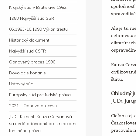
spoločnosť 
Krajský súd v Bratislave 1982
spravodlivé
1983 Najvyšší súd SSR
Ale je tu ni
05.1983-10.1990 Výkon trestu
dehonestác
Historický dokument
diktatúrac
ospravedln
Najvyšší súd ČSFR
Obnovený proces 1990
Kauza Cerv
civilizova
Dovolacie konanie
štátu.
Ústavný súd
Obludný ju
Európsky súd pre ľudské práva
JUDr. Jura
2021 – Obnova procesu
Cieľom tejto
JUDr. Kliment: Kauza Cervanová
Českosloven
sa nedá odôvodniť prostriedkami
pracovala 
trestného práva