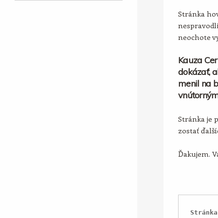
Stránka hov
nespravodli
neochote vy
Kauza Cer
dokázať, a
menil na b
vnútorným
Stránka je 
zostať ďalš
Ďakujem. Vá
Stránka