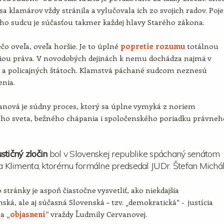
sa klamárov vždy stránila a vylučovala ich zo svojich radov. Poj
ho sudcu je súčasťou takmer každej hlavy Starého zákona.
ečo oveľa, oveľa horšie. Je to úplné
popretie rozumu
totálnou
iou práva. V novodobých dejinách k nemu dochádza najmä v
h a policajných štátoch. Klamstvá páchané sudcom neznesú
enia.
anová je súdny proces, ktorý sa úplne vymyká z noriem
ného sveta, bežného chápania i spoločenského poriadku právneh
stičný zločin
bol v Slovenskej republike spáchaný senátom
ja Klimenta, ktorému formálne predsedal JUDr. Štefan Michál
 stránky je aspoň čiastočne vysvetliť, ako niekdajšia
ská, ale aj súčasná Slovenská – tzv. „demokratická“ - justícia
na
„objasnení“
vraždy Ľudmily Cervanovej.