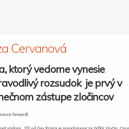
za Cervanová
a, ktorý vedome vynesie
avodlivý rozsudok je prvý v
nečnom zástupe zločincov
arence Seward)
ed súdom. Už od čias Krista je považované za ťažký zločin. Cno