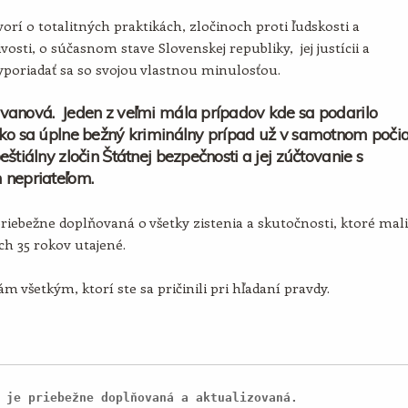
orí o totalitných praktikách, zločinoch proti ľudskosti a
vosti, o súčasnom stave Slovenskej republiky, jej justícii a
poriadať sa so svojou vlastnou minulosťou.
vanová. Jeden z veľmi mála prípadov kde sa podarilo
ko sa úplne bežný kriminálny prípad už v samotnom poči
eštiálny zločin Štátnej bezpečnosti a jej zúčtovanie s
 nepriateľom.
priebežne doplňovaná o všetky zistenia a skutočnosti, ktoré mali
ích 35 rokov utajené.
m všetkým, ktorí ste sa pričinili pri hľadaní pravdy.
 je priebežne doplňovaná a aktualizovaná.