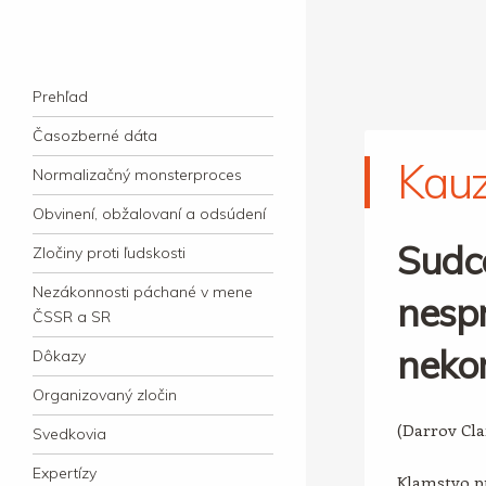
kauzacervanova.sk
Najdlhšie trvajúci, dodnes nevyjasnený
Navigation
súdny proces v dejnách slovenskej justície
Skip to content
Prehľad
Časozberné dáta
Kau
Normalizačný monsterproces
Obvinení, obžalovaní a odsúdení
Sudc
Zločiny proti ľudskosti
Nezákonnosti páchané v mene
nespr
ČSSR a SR
neko
Dôkazy
Organizovaný zločin
(Darrov Cl
Svedkovia
Expertízy
Klamstvo pr